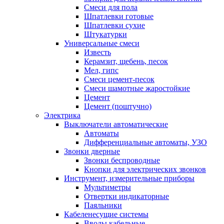
Смеси для пола
Шпатлевки готовые
Шпатлевки сухие
Штукатурки
Универсальные смеси
Известь
Керамзит, щебень, песок
Мел, гипс
Смеси цемент-песок
Смеси шамотные жаростойкие
Цемент
Цемент (поштучно)
Электрика
Выключатели автоматические
Автоматы
Дифференциальные автоматы, УЗО
Звонки дверные
Звонки беспроводные
Кнопки для электрических звонков
Инструмент, измерительные приборы
Мультиметры
Отвертки индикаторные
Паяльники
Кабеленесущие системы
Вводы кабельные