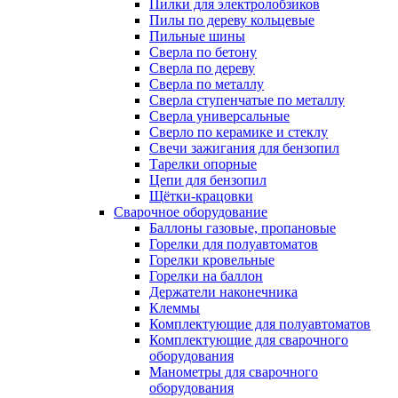
Пилки для электролобзиков
Пилы по дереву кольцевые
Пильные шины
Сверла по бетону
Сверла по дереву
Сверла по металлу
Сверла ступенчатые по металлу
Сверла универсальные
Сверло по керамике и стеклу
Свечи зажигания для бензопил
Тарелки опорные
Цепи для бензопил
Щётки-крацовки
Сварочное оборудование
Баллоны газовые, пропановые
Горелки для полуавтоматов
Горелки кровельные
Горелки на баллон
Держатели наконечника
Клеммы
Комплектующие для полуавтоматов
Комплектующие для сварочного
оборудования
Манометры для сварочного
оборудования