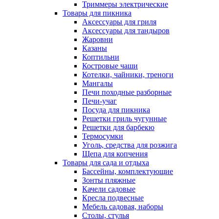
Триммеры электрические
Товары для пикника
Аксессуары для гриля
Аксессуары для тандыров
Жаровни
Казаны
Коптильни
Костровые чаши
Котелки, чайники, треноги
Мангалы
Печи походные разборные
Печи-учаг
Посуда для пикника
Решетки гриль чугунные
Решетки для барбекю
Термосумки
Уголь, средства для розжига
Щепа для копчения
Товары для сада и отдыха
Бассейны, комплектующие
Зонты пляжные
Качели садовые
Кресла подвесные
Мебель садовая, наборы
Столы, стулья