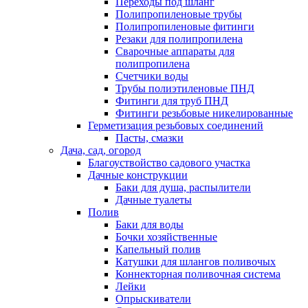
Переходы под шланг
Полипропиленовые трубы
Полипропиленовые фитинги
Резаки для полипропилена
Сварочные аппараты для
полипропилена
Счетчики воды
Трубы полиэтиленовые ПНД
Фитинги для труб ПНД
Фитинги резьбовые никелированные
Герметизация резьбовых соединений
Пасты, смазки
Дача, сад, огород
Благоуствойство садового участка
Дачные конструкции
Баки для душа, распылители
Дачные туалеты
Полив
Баки для воды
Бочки хозяйственные
Капельный полив
Катушки для шлангов поливочых
Коннекторная поливочная система
Лейки
Опрыскиватели