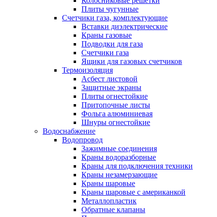
Колосниковые решетки
Плиты чугунные
Счетчики газа, комплектующие
Вставки диэлектрические
Краны газовые
Подводки для газа
Счетчики газа
Ящики для газовых счетчиков
Термоизоляция
Асбест листовой
Защитные экраны
Плиты огнестойкие
Притопочные листы
Фольга алюминиевая
Шнуры огнестойкие
Водоснабжение
Водопровод
Зажимные соединения
Краны водоразборные
Краны для подключения техники
Краны незамерзающие
Краны шаровые
Краны шаровые с американкой
Металлопластик
Обратные клапаны