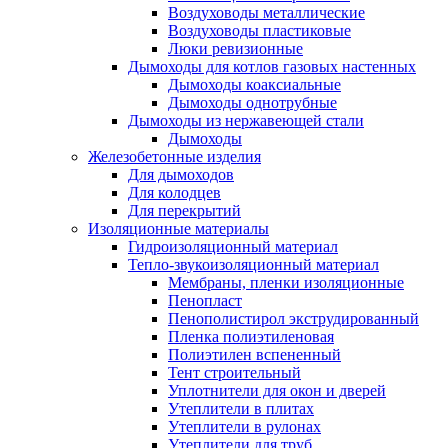
Воздуховоды металлические
Воздуховоды пластиковые
Люки ревизионные
Дымоходы для котлов газовых настенных
Дымоходы коаксиальные
Дымоходы однотрубные
Дымоходы из нержавеющей стали
Дымоходы
Железобетонные изделия
Для дымоходов
Для колодцев
Для перекрытий
Изоляционные материалы
Гидроизоляционный материал
Тепло-звукоизоляционный материал
Мембраны, пленки изоляционные
Пенопласт
Пенополистирол экструдированный
Пленка полиэтиленовая
Полиэтилен вспененный
Тент строительный
Уплотнители для окон и дверей
Утеплители в плитах
Утеплители в рулонах
Утеплители для труб