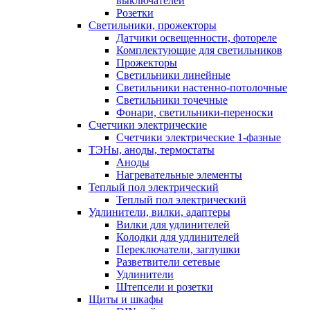
выключателей
Розетки
Светильники, прожекторы
Датчики освещенности, фотореле
Комплектующие для светильников
Прожекторы
Светильники линейные
Светильники настенно-потолочные
Светильники точечные
Фонари, светильники-переноски
Счетчики электрические
Счетчики электрические 1-фазные
ТЭНы, аноды, термостаты
Аноды
Нагревательные элементы
Теплый пол электрический
Теплый пол электрический
Удлинители, вилки, адаптеры
Вилки для удлинителей
Колодки для удлинителей
Переключатели, заглушки
Разветвители сетевые
Удлинители
Штепсели и розетки
Щиты и шкафы