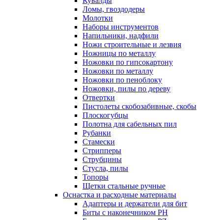
Кувалды
Ломы, гвоздодеры
Молотки
Наборы инструментов
Напильники, надфили
Ножи строительные и лезвия
Ножницы по металлу
Ножовки по гипсокартону
Ножовки по металлу
Ножовки по пеноблоку
Ножовки, пилы по дереву
Отвертки
Пистолеты скобозабивные, скобы
Плоскогубцы
Полотна для сабельных пил
Рубанки
Стамески
Стрипперы
Струбцины
Стусла, пилы
Топоры
Щетки стальные ручные
Оснастка и расходные материалы
Адаптеры и держатели для бит
Биты с наконечником PH