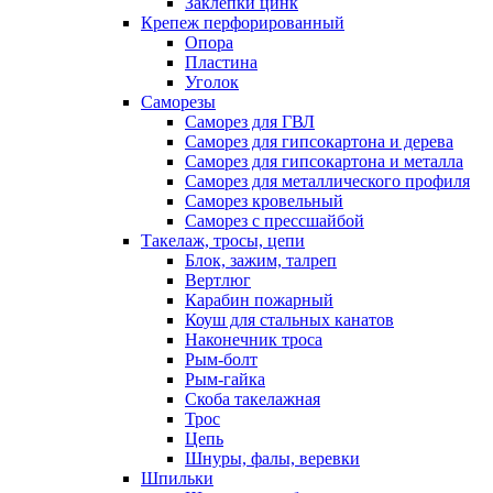
Заклепки цинк
Крепеж перфорированный
Опора
Пластина
Уголок
Саморезы
Саморез для ГВЛ
Саморез для гипсокартона и дерева
Саморез для гипсокартона и металла
Саморез для металлического профиля
Саморез кровельный
Саморез с прессшайбой
Такелаж, тросы, цепи
Блок, зажим, талреп
Вертлюг
Карабин пожарный
Коуш для стальных канатов
Наконечник троса
Рым-болт
Рым-гайка
Скоба такелажная
Трос
Цепь
Шнуры, фалы, веревки
Шпильки