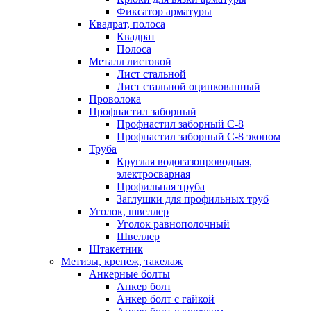
Фиксатор арматуры
Квадрат, полоса
Квадрат
Полоса
Металл листовой
Лист стальной
Лист стальной оцинкованный
Проволока
Профнастил заборный
Профнастил заборный С-8
Профнастил заборный С-8 эконом
Труба
Круглая водогазопроводная,
электросварная
Профильная труба
Заглушки для профильных труб
Уголок, швеллер
Уголок равнополочный
Швеллер
Штакетник
Метизы, крепеж, такелаж
Анкерные болты
Анкер болт
Анкер болт с гайкой