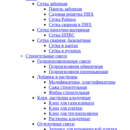
Сетка заборная
Панель заборная
Садовая решетка ПВХ
Сетка Рабица
Сетка сварная в ПВХ
Сетка просечно-вытяжная
Сетка ЦПВС
Сетка сварная, базальтовая
Сетка в картах
Сетка в рулонах
Строительные смеси
Гидроизоляционные смеси
Гидроизоляция обмазочная
Гидроизоляция проникающая
Добавки в растворы
Модификаторы, пластификаторы
Сажа строительная
Фибра строительная
Клеи, растворы кладочные
Клеи для газосиликата
Клеи для плитки
Клеи для теплоизоляции
Растворы кладочные
Отделочные смеси
Затирки для керамической плитки