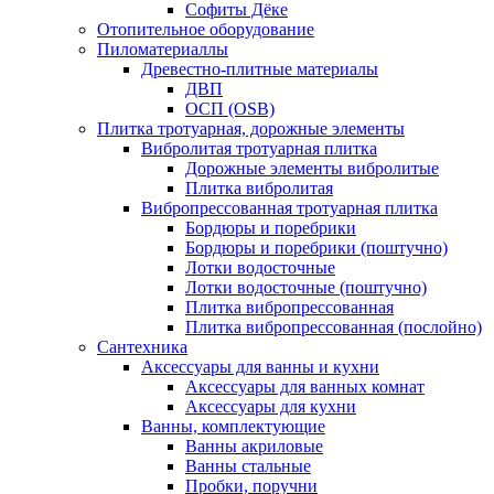
Софиты Дёке
Отопительное оборудование
Пиломатериаллы
Древестно-плитные материалы
ДВП
ОСП (OSB)
Плитка тротуарная, дорожные элементы
Вибролитая тротуарная плитка
Дорожные элементы вибролитые
Плитка вибролитая
Вибропрессованная тротуарная плитка
Бордюры и поребрики
Бордюры и поребрики (поштучно)
Лотки водосточные
Лотки водосточные (поштучно)
Плитка вибропрессованная
Плитка вибропрессованная (послойно)
Сантехника
Аксессуары для ванны и кухни
Аксессуары для ванных комнат
Аксессуары для кухни
Ванны, комплектующие
Ванны акриловые
Ванны стальные
Пробки, поручни