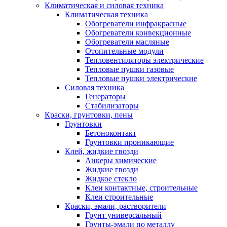
Климатическая и силовая техника
Климатическая техника
Обогреватели инфракрасные
Обогреватели конвекционные
Обогреватели масляные
Отопительные модули
Тепловентиляторы электрические
Тепловые пушки газовые
Тепловые пушки электрические
Силовая техника
Генераторы
Стабилизаторы
Краски, грунтовки, пены
Грунтовки
Бетоноконтакт
Грунтовки проникающие
Клей, жидкие гвозди
Анкеры химические
Жидкие гвозди
Жидкое стекло
Клеи контактные, строительные
Клеи строительные
Краски, эмали, растворители
Грунт универсальный
Грунты-эмали по металлу