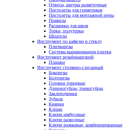
Отвесы, шнуры разметочные
Пистолеты для герметиков
Пистолеты для монтажной пены
Правила
Расшивки для швов
Терки, полутерки
Шпатели
Инструмент по кафелю и стеклу
Плиткорезы
Система выравнивания плитки
Инструмент резьбонарезной
Плашки
Инструмент столярно-слесарный
Бокорезы
Болторезы
Головки торцевые
Длинногубцы, тонкогубцы
Заклепочники
Зубила
Киянки
Клещи
Ключи имбусовые
Ключи разводные
Ключи рожковые, комбинированные