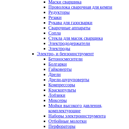
Маски сварщика
Проволока сварочная для кемпи
Редукторы
Резаки
Рукава для газосварки
Сварочные аппараты
Сопла
Стекла для масок сварщика
Электрододержатели
Электроды
Электро- и бензоинструмент
Бетоносмесители
Болгарки
Гайковерты
Дрели
Дрели-шуруповерты
Компрессоры
Краскопульты
Лобзики
Миксеры
Мойки высокого давления,
комплектующие
Наборы электроинструмента
Отбойные молотки
Перфораторы