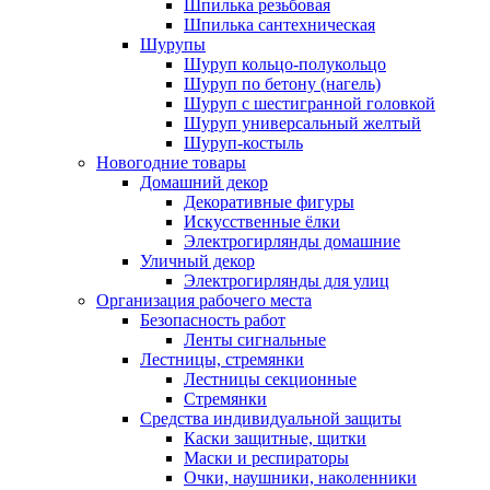
Шпилька резьбовая
Шпилька сантехническая
Шурупы
Шуруп кольцо-полукольцо
Шуруп по бетону (нагель)
Шуруп с шестигранной головкой
Шуруп универсальный желтый
Шуруп-костыль
Новогодние товары
Домашний декор
Декоративные фигуры
Искусственные ёлки
Электрогирлянды домашние
Уличный декор
Электрогирлянды для улиц
Организация рабочего места
Безопасность работ
Ленты сигнальные
Лестницы, стремянки
Лестницы секционные
Стремянки
Средства индивидуальной защиты
Каски защитные, щитки
Маски и респираторы
Очки, наушники, наколенники