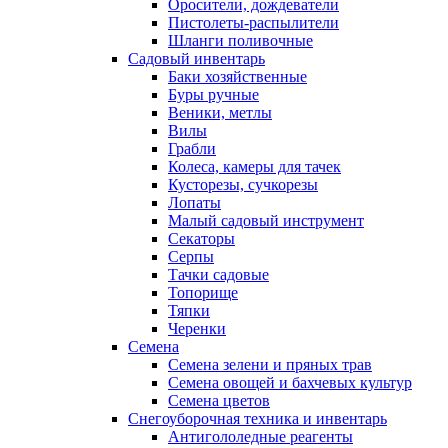
Оросители, дождеватели
Пистолеты-распылители
Шланги поливочные
Садовый инвентарь
Баки хозяйственные
Буры ручные
Веники, метлы
Вилы
Грабли
Колеса, камеры для тачек
Кусторезы, сучкорезы
Лопаты
Малый садовый инструмент
Секаторы
Серпы
Тачки садовые
Топорище
Тяпки
Черенки
Семена
Семена зелени и пряных трав
Семена овощей и бахчевых культур
Семена цветов
Снегоуборочная техника и инвентарь
Антигололедные реагенты