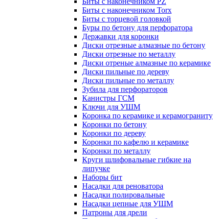
Биты с наконечником PZ
Биты с наконечником Torx
Биты с торцевой головкой
Буры по бетону для перфоратора
Державки для коронки
Диски отрезные алмазные по бетону
Диски отрезные по металлу
Диски отреные алмазные по керамике
Диски пильные по дереву
Диски пильные по металлу
Зубила для перфораторов
Канистры ГСМ
Ключи для УШМ
Коронка по керамике и керамограниту
Коронки по бетону
Коронки по дереву
Коронки по кафелю и керамике
Коронки по металлу
Круги шлифовальные гибкие на
липучке
Наборы бит
Насадки для реноватора
Насадки полировальные
Насадки цепные для УШМ
Патроны для дрели