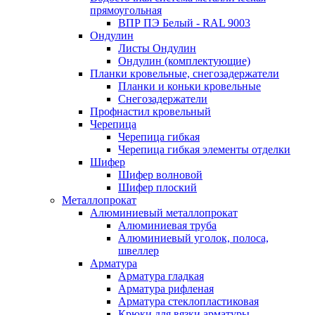
прямоугольная
ВПР ПЭ Белый - RAL 9003
Ондулин
Листы Ондулин
Ондулин (комплектующие)
Планки кровельные, снегозадержатели
Планки и коньки кровельные
Снегозадержатели
Профнастил кровельный
Черепица
Черепица гибкая
Черепица гибкая элементы отделки
Шифер
Шифер волновой
Шифер плоский
Металлопрокат
Алюминиевый металлопрокат
Алюминиевая труба
Алюминиевый уголок, полоса,
швеллер
Арматура
Арматура гладкая
Арматура рифленая
Арматура стеклопластиковая
Крюки для вязки арматуры