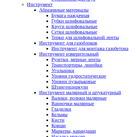
Инструмент
Абразивные материалы
Бумага наждачная
Губки шлифовальные
Круги шлифовальные
Сетки шлифовальные
Терки для шлифовальной ленты
Инструмент для газоблоков
Инструмент для монтажа газобетона
Инструмент измерительный
Рулетки, мерные ленты
Транспортиры, линейки
Угольники
Уровни гидростатические
Уровни пузырьковые
Штангенциркули
Инструмент малярный и штукатурный
Валики, ролики малярные
Ванночки малярные
Гладилки
Кельмы
Кисти
Ковши
Маркеры, карандаши
Насадка-миксер