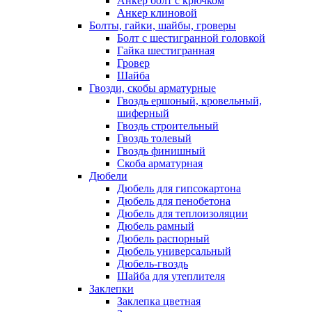
Анкер болт с крючком
Анкер клиновой
Болты, гайки, шайбы, гроверы
Болт c шестигранной головкой
Гайка шестигранная
Гровер
Шайба
Гвозди, скобы арматурные
Гвоздь ершоный, кровельный,
шиферный
Гвоздь строительный
Гвоздь толевый
Гвоздь финишный
Скоба арматурная
Дюбели
Дюбель для гипсокартона
Дюбель для пенобетона
Дюбель для теплоизоляции
Дюбель рамный
Дюбель распорный
Дюбель универсальный
Дюбель-гвоздь
Шайба для утеплителя
Заклепки
Заклепка цветная