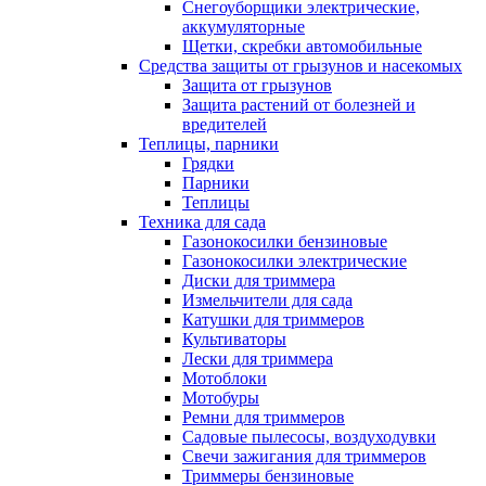
Снегоуборщики электрические,
аккумуляторные
Щетки, скребки автомобильные
Средства защиты от грызунов и насекомых
Защита от грызунов
Защита растений от болезней и
вредителей
Теплицы, парники
Грядки
Парники
Теплицы
Техника для сада
Газонокосилки бензиновые
Газонокосилки электрические
Диски для триммера
Измельчители для сада
Катушки для триммеров
Культиваторы
Лески для триммера
Мотоблоки
Мотобуры
Ремни для триммеров
Садовые пылесосы, воздуходувки
Свечи зажигания для триммеров
Триммеры бензиновые