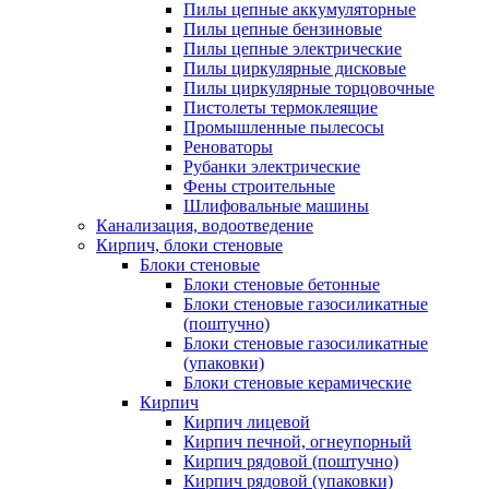
Пилы цепные аккумуляторные
Пилы цепные бензиновые
Пилы цепные электрические
Пилы циркулярные дисковые
Пилы циркулярные торцовочные
Пистолеты термоклеящие
Промышленные пылесосы
Реноваторы
Рубанки электрические
Фены строительные
Шлифовальные машины
Канализация, водоотведение
Кирпич, блоки стеновые
Блоки стеновые
Блоки стеновые бетонные
Блоки стеновые газосиликатные
(поштучно)
Блоки стеновые газосиликатные
(упаковки)
Блоки стеновые керамические
Кирпич
Кирпич лицевой
Кирпич печной, огнеупорный
Кирпич рядовой (поштучно)
Кирпич рядовой (упаковки)