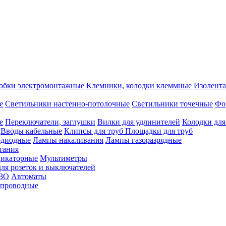
обки электромонтажные
Клемники, колодки клеммные
Изолента
е
Светильники настенно-потолочные
Светильники точечные
Фо
е
Переключатели, заглушки
Вилки для удлинителей
Колодки для
Вводы кабельные
Клипсы для труб
Площадки для труб
одиодные
Лампы накаливания
Лампы газоразрядные
тания
дикаторные
Мультиметры
ля розеток и выключателей
УЗО
Автоматы
спроводные