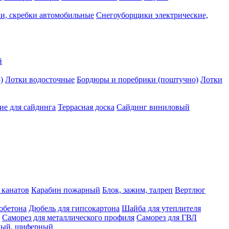
и, скребки автомобильные
Снегоуборщики электрические,
й
)
Лотки водосточные
Бордюры и поребрики (поштучно)
Лотки
е для сайдинга
Террасная доска
Сайдинг виниловый
 канатов
Карабин пожарный
Блок, зажим, талреп
Вертлюг
обетона
Дюбель для гипсокартона
Шайба для утеплителя
Саморез для металлического профиля
Саморез для ГВЛ
ьный, шиферный