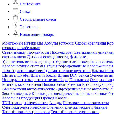
Сантехника
Сетка
Строительные смеси
Электрика
Новогодние товары
Монтажные материалы
Хомуты (стяжки)
Скобы крепления
Кор
изоляторы кабельные
Светильники, прожекторы
Прожекторы
Светильники линейны
светильников
Датчики освещенности, фотореле
Удлинители, вилки, адаптеры
Удлинители
Разветвители сетевы
Кабеленесущие системы
Трубы гофрированные
Кабель-каналы
Лампы (источники света)
Лампы теплоизлучатели
Лампы свет
Щиты и шкафы
Щиты и боксы
Шины
DIN-рейки
Элементы пи
Инструмент, измерительные приборы
Паяльники
Отвертки ин
Розетки, выключатели
Выключатели
Розетки
Комплектующие д
Выключатели автоматические
Дифференциальные автоматы, 
Звонки дверные
Кнопки для электрических звонков
Звонки бе
Кабельная продукция
Провод
Кабель
ТЭНы, аноды, термостаты
Аноды
Нагревательные элементы
Счетчики электрические
Счетчики электрические 1-фазные
Теплый пол электрический
Теплый пол электрический