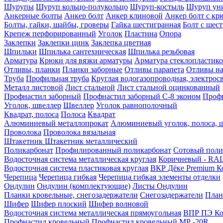
Шурупы
Шуруп кольцо-полукольцо
Шуруп-костыль
Шуруп ун
Анкерные болты
Анкер болт
Анкер клиновой
Анкер болт с кр
Болты, гайки, шайбы, гроверы
Гайка шестигранная
Болт c шес
Крепеж перфорированный
Уголок
Пластина
Опора
Заклепки
Заклепки цинк
Заклепка цветная
Шпильки
Шпилька сантехническая
Шпилька резьбовая
Арматура
Крюки для вязки арматуры
Арматура стеклопластико
Отливы, планки
Планки заборные
Отливы парапета
Отливы на
Труба
Профильная труба
Круглая водогазопроводная, электрос
Металл листовой
Лист стальной
Лист стальной оцинкованный
Профнастил заборный
Профнастил заборный С-8 эконом
Профн
Уголок, швеллер
Швеллер
Уголок равнополочный
Квадрат, полоса
Полоса
Квадрат
Алюминиевый металлопрокат
Алюминиевый уголок, полоса, 
Проволока
Проволока вязальная
Штакетник
Штакетник металлический
Поликарбонат
Профилированный поликарбонат
Сотовый поли
Водосточная система металлическая круглая
Коричневый - RAL
Водосточная система пластиковая круглая
ВКР Дёке Premium К
Черепица
Черепица гибкая
Черепица гибкая элементы отделки
Ондулин
Ондулин (комплектующие)
Листы Ондулин
Планки кровельные, снегозадержатели
Снегозадержатели
План
Шифер
Шифер плоский
Шифер волновой
Водосточная система металлическая прямоугольная
ВПР ПЭ Ко
Профнастил кровельный
Профнастил кровельный МР -20R