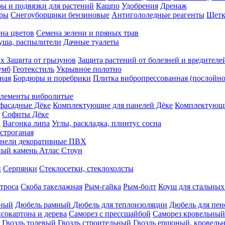
ы и подвязки для растений
Кашпо
Удобрения
Дренаж
еры
Снегоуборщики бензиновые
Антигололедные реагенты
Щетк
на цветов
Семена зелени и пряных трав
душа, распылители
Дачные туалеты
ых
Защита от грызунов
Защита растений от болезней и вредителе
умб
Геотекстиль
Укрывное полотно
ная
Бордюры и поребрики
Плитка вибропрессованная (послойно
лементы вибролитые
фасадные Дёке
Комплектующие для панелей Дёке
Комплектующи
Софиты Дёке
а
Вагонка липа
Углы, раскладка, плинтус сосна
строганая
нели декоративные ПВХ
ый камень Атлас Стоун
н
Серпянки
Стеклосетки, стеклохолсты
троса
Скоба такелажная
Рым-гайка
Рым-болт
Коуш для стальных
рный
Дюбель рамный
Дюбель для теплоизоляции
Дюбель для пен
сокартона и дерева
Саморез с прессшайбой
Саморез кровельный
Гвоздь толевый
Гвоздь строительный
Гвоздь ершоный, кровел