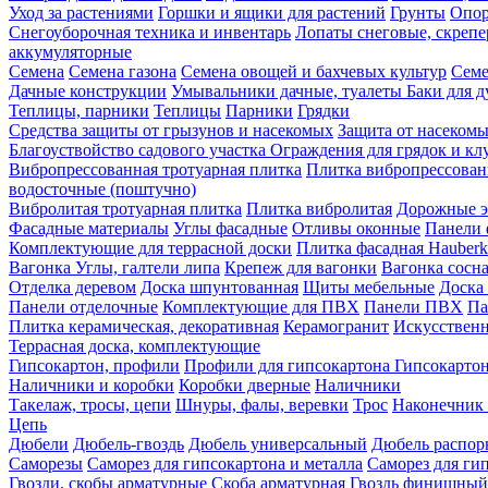
Уход за растениями
Горшки и ящики для растений
Грунты
Опор
Снегоуборочная техника и инвентарь
Лопаты снеговые, скреп
аккумуляторные
Семена
Семена газона
Семена овощей и бахчевых культур
Семе
Дачные конструкции
Умывальники дачные, туалеты
Баки для 
Теплицы, парники
Теплицы
Парники
Грядки
Средства защиты от грызунов и насекомых
Защита от насеком
Благоуствойство садового участка
Ограждения для грядок и кл
Вибропрессованная тротуарная плитка
Плитка вибропрессован
водосточные (поштучно)
Вибролитая тротуарная плитка
Плитка вибролитая
Дорожные э
Фасадные материалы
Углы фасадные
Отливы оконные
Панели 
Комплектующие для террасной доски
Плитка фасадная Hauberk
Вагонка
Углы, галтели липа
Крепеж для вагонки
Вагонка сосн
Отделка деревом
Доска шпунтованная
Щиты мебельные
Доска 
Панели отделочные
Комплектующие для ПВХ
Панели ПВХ
Па
Плитка керамическая, декоративная
Керамогранит
Искусственн
Террасная доска, комплектующие
Гипсокартон, профили
Профили для гипсокартона
Гипсокарто
Наличники и коробки
Коробки дверные
Наличники
Такелаж, тросы, цепи
Шнуры, фалы, веревки
Трос
Наконечник 
Цепь
Дюбели
Дюбель-гвоздь
Дюбель универсальный
Дюбель распо
Саморезы
Саморез для гипсокартона и металла
Саморез для гип
Гвозди, скобы арматурные
Скоба арматурная
Гвоздь финишный