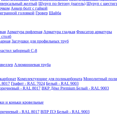
иверсальный желтый
Шуруп по бетону (нагель)
Шуруп с шестиг
ючком
Анкер болт с гайкой
тигранной головкой
Гровер
Шайба
вая
Арматура рифленая
Арматура гладкая
Фиксатор арматуры
 столб
варная
Заглушки для профильных труб
астил заборный С-8
швеллер
Алюминиевая труба
карбонат
Комплектующие для поликарбоната
Монолитный поли
 8017
Графит - RAL 7024
Белый - RAL 9003
оричневый - RAL 8017
ВКР Дёке Premium Белый - RAL 9003
ки и коньки кровельные
ричневый - RAL 8017
ВПР ПЭ Белый - RAL 9003