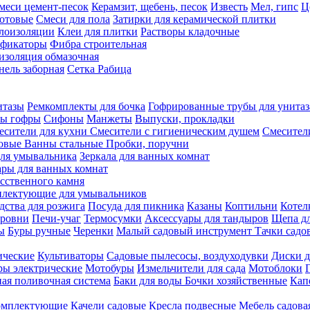
меси цемент-песок
Керамзит, щебень, песок
Известь
Мел, гипс
Ц
отовые
Смеси для пола
Затирки для керамической плитки
плоизоляции
Клеи для плитки
Растворы кладочные
ификаторы
Фибра строительная
изоляция обмазочная
нель заборная
Сетка Рабица
итазы
Ремкомплекты для бочка
Гофрированные трубы для унитаз
бы гофры
Сифоны
Манжеты
Выпуски, прокладки
есители для кухни
Смесители с гигиеническим душем
Смесител
ловые
Ванны стальные
Пробки, поручни
ля умывальника
Зеркала для ванных комнат
ары для ванных комнат
сственного камня
лектующие для умывальников
едства для розжига
Посуда для пикника
Казаны
Коптильни
Котел
ровни
Печи-учаг
Термосумки
Аксессуары для тандыров
Щепа дл
ы
Буры ручные
Черенки
Малый садовый инструмент
Тачки садо
ические
Культиваторы
Садовые пылесосы, воздуходувки
Диски д
ы электрические
Мотобуры
Измельчители для сада
Мотоблоки
ая поливочная система
Баки для воды
Бочки хозяйственные
Кап
комплектующие
Качели садовые
Кресла подвесные
Мебель садова