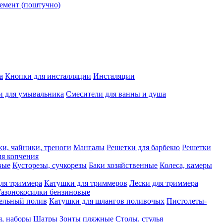
емент (поштучно)
а
Кнопки для инсталляции
Инсталяции
и для умывальника
Смесители для ванны и душа
ки, чайники, треноги
Мангалы
Решетки для барбекю
Решетки
я копчения
вые
Кусторезы, сучкорезы
Баки хозяйственные
Колеса, камеры
ля триммера
Катушки для триммеров
Лески для триммера
Газонокосилки бензиновые
ельный полив
Катушки для шлангов поливочых
Пистолеты-
я, наборы
Шатры
Зонты пляжные
Столы, стулья