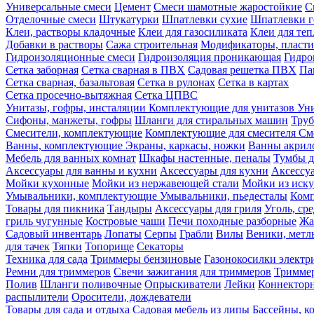
Универсальные смеси
Цемент
Смеси шамотные жаростойкие
С
Отделочные смеси
Штукатурки
Шпатлевки сухие
Шпатлевки г
Клеи, растворы кладочные
Клеи для газосиликата
Клеи для те
Добавки в растворы
Сажа строительная
Модификаторы, пласт
Гидроизоляционные смеси
Гидроизоляция проникающая
Гидро
Сетка заборная
Сетка сварная в ПВХ
Садовая решетка ПВХ
Па
Сетка сварная, базальтовая
Сетка в рулонах
Сетка в картах
Сетка просечно-вытяжная
Сетка ЦПВС
Унитазы, гофры, инсталяции
Комплектующие для унитазов
Ун
Сифоны, манжеты, гофры
Шланги для стиральных машин
Тру
Смесители, комплектующие
Комплектующие для смесителя
См
Ванны, комплектующие
Экраны, каркасы, ножки
Ванны акри
Мебель для ванных комнат
Шкафы настенные, пеналы
Тумбы д
Аксессуары для ванны и кухни
Аксессуары для кухни
Аксессу
Мойки кухонные
Мойки из нержавеющей стали
Мойки из иску
Умывальники, комплектующие
Умывальники, пьедесталы
Комп
Товары для пикника
Тандыры
Аксессуары для гриля
Уголь, ср
гриль чугунные
Костровые чаши
Печи походные разборные
Жа
Садовый инвентарь
Лопаты
Серпы
Грабли
Вилы
Веники, метл
для тачек
Тяпки
Топорище
Секаторы
Техника для сада
Триммеры бензиновые
Газонокосилки электр
Ремни для триммеров
Свечи зажигания для триммеров
Триммер
Полив
Шланги поливочные
Опрыскиватели
Лейки
Коннекторн
распылители
Оросители, дождеватели
Товары для сада и отдыха
Садовая мебель из липы
Бассейны, 