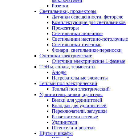
выключателей
Розетки
Светильники, прожекторы
Датчики освещенности, фотореле
Комплектующие для светильников
Прожекторы
Светильники линейные
Светильники настенно-потолочные
Светильники точечные
Фонари, светильники-переноски
Счетчики электрические
Счетчики электрические 1-фазные
ТЭНы, аноды, термостаты
Аноды
Нагревательные элементы
Теплый пол электрический
Теплый пол электрический
Удлинители, вилки, адаптеры
Вилки для удлинителей
Колодки для удлинителей
Переключатели, заглушки
Разветвители сетевые
Удлинители
Штепсели и розетки
Щиты и шкафы