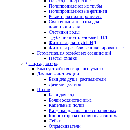
Переходы под шланг
Полипропиленовые трубы
Полипропиленовые фитинги
Резаки для полипропилена
Сварочные аппараты для
полипропилена
Счетчики воды
Трубы полиэтиленовые ПНД
Фитинги для труб ПНД
Фитинги резьбовые никелированные
Герметизация резьбовых соединений
Пасты, смазки
Дача, сад, огород
Благоуствойство садового участка
Дачные конструкции
Баки для душа, распылители
Дачные туалеты
Полив
Баки для воды
Бочки хозяйственные
Капельный полив
Катушки для шлангов поливочых
Коннекторная поливочная система
Лейки
Опрыскиватели