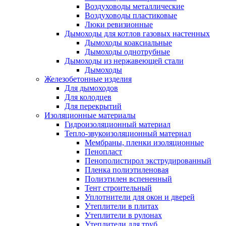
Воздуховоды металлические
Воздуховоды пластиковые
Люки ревизионные
Дымоходы для котлов газовых настенных
Дымоходы коаксиальные
Дымоходы однотрубные
Дымоходы из нержавеющей стали
Дымоходы
Железобетонные изделия
Для дымоходов
Для колодцев
Для перекрытий
Изоляционные материалы
Гидроизоляционный материал
Тепло-звукоизоляционный материал
Мембраны, пленки изоляционные
Пенопласт
Пенополистирол экструдированный
Пленка полиэтиленовая
Полиэтилен вспененный
Тент строительный
Уплотнители для окон и дверей
Утеплители в плитах
Утеплители в рулонах
Утеплители для труб