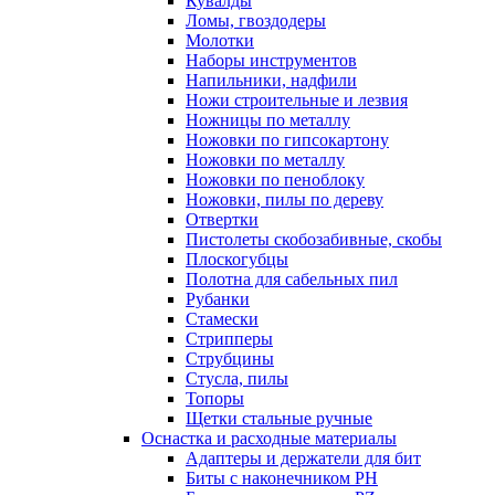
Кувалды
Ломы, гвоздодеры
Молотки
Наборы инструментов
Напильники, надфили
Ножи строительные и лезвия
Ножницы по металлу
Ножовки по гипсокартону
Ножовки по металлу
Ножовки по пеноблоку
Ножовки, пилы по дереву
Отвертки
Пистолеты скобозабивные, скобы
Плоскогубцы
Полотна для сабельных пил
Рубанки
Стамески
Стрипперы
Струбцины
Стусла, пилы
Топоры
Щетки стальные ручные
Оснастка и расходные материалы
Адаптеры и держатели для бит
Биты с наконечником PH