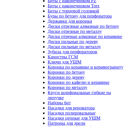
Биты с наконечником PZ
Биты с наконечником Torx
Биты с торцевой головкой
Буры по бетону для перфоратора
Державки для коронки
Диски отрезные алмазные по бетону
Диски отрезные по металлу
Диски отреные алмазные по керамике
Диски пильные по дереву
Диски пильные по металлу
Зубила для перфораторов
Канистры ГСМ
Ключи для УШМ
Коронка по керамике и керамограниту
Коронки по бетону
Коронки по дереву
Коронки по кафелю и керамике
Коронки по металлу
Круги шлифовальные гибкие на
липучке
Наборы бит
Насадки для реноватора
Насадки полировальные
Насадки цепные для УШМ
Патроны для дрели