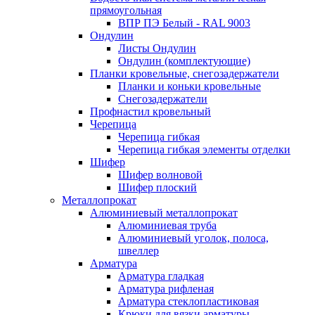
прямоугольная
ВПР ПЭ Белый - RAL 9003
Ондулин
Листы Ондулин
Ондулин (комплектующие)
Планки кровельные, снегозадержатели
Планки и коньки кровельные
Снегозадержатели
Профнастил кровельный
Черепица
Черепица гибкая
Черепица гибкая элементы отделки
Шифер
Шифер волновой
Шифер плоский
Металлопрокат
Алюминиевый металлопрокат
Алюминиевая труба
Алюминиевый уголок, полоса,
швеллер
Арматура
Арматура гладкая
Арматура рифленая
Арматура стеклопластиковая
Крюки для вязки арматуры