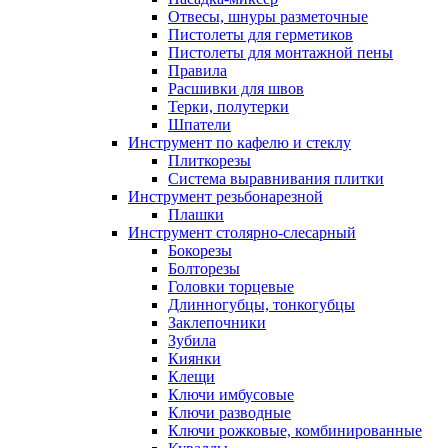
Отвесы, шнуры разметочные
Пистолеты для герметиков
Пистолеты для монтажной пены
Правила
Расшивки для швов
Терки, полутерки
Шпатели
Инструмент по кафелю и стеклу
Плиткорезы
Система выравнивания плитки
Инструмент резьбонарезной
Плашки
Инструмент столярно-слесарный
Бокорезы
Болторезы
Головки торцевые
Длинногубцы, тонкогубцы
Заклепочники
Зубила
Киянки
Клещи
Ключи имбусовые
Ключи разводные
Ключи рожковые, комбинированные