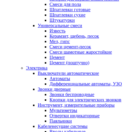
Смеси для пола
Шпатлевки готовые
Шпатлевки сухие
Штукатурки
Универсальные смеси
Известь
Керамзит, щебень, песок
Мел, гипс
Смеси цемент-песок
Смеси шамотные жаростойкие
Цемент
Цемент (поштучно)
Электрика
Выключатели автоматические
Автоматы
Дифференциальные автоматы, УЗО
Звонки дверные
Звонки беспроводные
Кнопки для электрических звонков
Инструмент, измерительные приборы
Мультиметры
Отвертки индикаторные
Паяльники
Кабеленесущие системы
Вводы кабельные