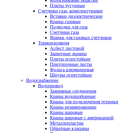
Колосниковые решетки
Плиты чугунные
Счетчики газа, комплектующие
Вставки диэлектрические
Краны газовые
Подводки для газа
Счетчики газа
Ящики для газовых счетчиков
Термоизоляция
Асбест листовой
Защитные экраны
Плиты огнестойкие
Притопочные листы
Фольга алюминиевая
Шнуры огнестойкие
Водоснабжение
Водопровод
Зажимные соединения
Краны водоразборные
Краны для подключения техники
Краны незамерзающие
Краны шаровые
Краны шаровые с американкой
Металлопластик
Обратные клапаны