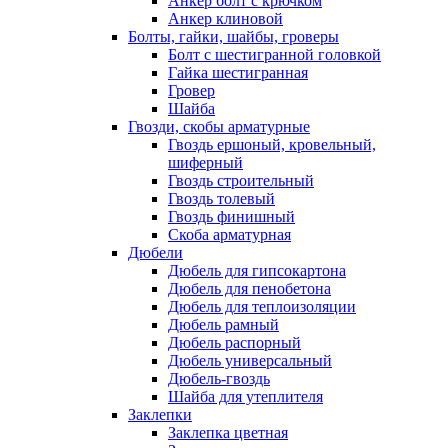
Анкер болт с крючком
Анкер клиновой
Болты, гайки, шайбы, гроверы
Болт c шестигранной головкой
Гайка шестигранная
Гровер
Шайба
Гвозди, скобы арматурные
Гвоздь ершоный, кровельный,
шиферный
Гвоздь строительный
Гвоздь толевый
Гвоздь финишный
Скоба арматурная
Дюбели
Дюбель для гипсокартона
Дюбель для пенобетона
Дюбель для теплоизоляции
Дюбель рамный
Дюбель распорный
Дюбель универсальный
Дюбель-гвоздь
Шайба для утеплителя
Заклепки
Заклепка цветная