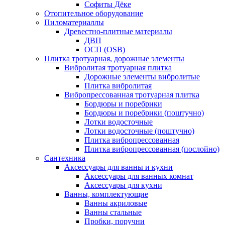
Софиты Дёке
Отопительное оборудование
Пиломатериаллы
Древестно-плитные материалы
ДВП
ОСП (OSB)
Плитка тротуарная, дорожные элементы
Вибролитая тротуарная плитка
Дорожные элементы вибролитые
Плитка вибролитая
Вибропрессованная тротуарная плитка
Бордюры и поребрики
Бордюры и поребрики (поштучно)
Лотки водосточные
Лотки водосточные (поштучно)
Плитка вибропрессованная
Плитка вибропрессованная (послойно)
Сантехника
Аксессуары для ванны и кухни
Аксессуары для ванных комнат
Аксессуары для кухни
Ванны, комплектующие
Ванны акриловые
Ванны стальные
Пробки, поручни