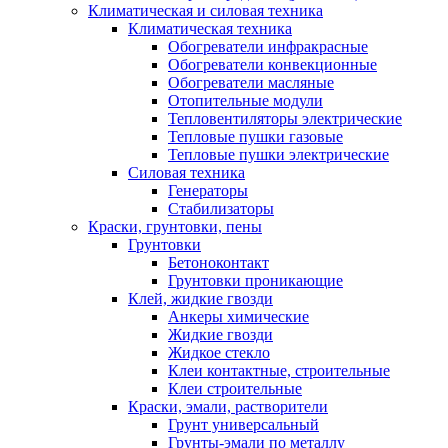
Климатическая и силовая техника
Климатическая техника
Обогреватели инфракрасные
Обогреватели конвекционные
Обогреватели масляные
Отопительные модули
Тепловентиляторы электрические
Тепловые пушки газовые
Тепловые пушки электрические
Силовая техника
Генераторы
Стабилизаторы
Краски, грунтовки, пены
Грунтовки
Бетоноконтакт
Грунтовки проникающие
Клей, жидкие гвозди
Анкеры химические
Жидкие гвозди
Жидкое стекло
Клеи контактные, строительные
Клеи строительные
Краски, эмали, растворители
Грунт универсальный
Грунты-эмали по металлу