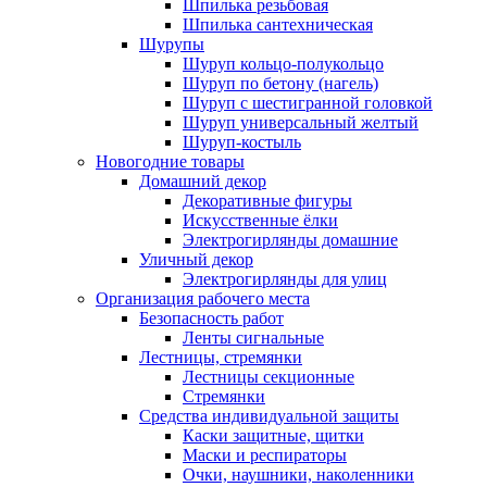
Шпилька резьбовая
Шпилька сантехническая
Шурупы
Шуруп кольцо-полукольцо
Шуруп по бетону (нагель)
Шуруп с шестигранной головкой
Шуруп универсальный желтый
Шуруп-костыль
Новогодние товары
Домашний декор
Декоративные фигуры
Искусственные ёлки
Электрогирлянды домашние
Уличный декор
Электрогирлянды для улиц
Организация рабочего места
Безопасность работ
Ленты сигнальные
Лестницы, стремянки
Лестницы секционные
Стремянки
Средства индивидуальной защиты
Каски защитные, щитки
Маски и респираторы
Очки, наушники, наколенники