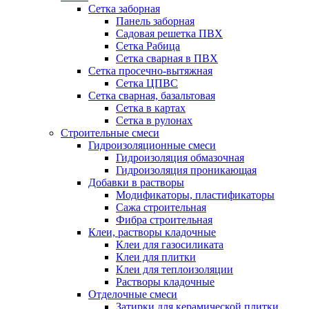
Сетка заборная
Панель заборная
Садовая решетка ПВХ
Сетка Рабица
Сетка сварная в ПВХ
Сетка просечно-вытяжная
Сетка ЦПВС
Сетка сварная, базальтовая
Сетка в картах
Сетка в рулонах
Строительные смеси
Гидроизоляционные смеси
Гидроизоляция обмазочная
Гидроизоляция проникающая
Добавки в растворы
Модификаторы, пластификаторы
Сажа строительная
Фибра строительная
Клеи, растворы кладочные
Клеи для газосиликата
Клеи для плитки
Клеи для теплоизоляции
Растворы кладочные
Отделочные смеси
Затирки для керамической плитки