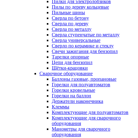
Пилки для электролобзиков
Пилы по дереву кольцевые
Пильные шины
Сверла по бетону
Сверла по дереву
Сверла по металлу
Сверла ступенчатые по металлу
Сверла универсальные
Сверло по керамике и стеклу
Свечи зажигания для бензопил
Тарелки опорные
Цепи для бензопил
Щётки-крацовки
Сварочное оборудование
Баллоны газовые, пропановые
Горелки для полуавтоматов
Горелки кровельные
Горелки на баллон
Держатели наконечника
Клеммы
Комплектующие для полуавтоматов
Комплектующие для сварочного
оборудования
Манометры для сварочного
оборудования