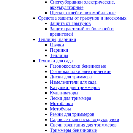
Снегоуборщики электрические,
аккумуляторные
Щетки, скребки автомобильные
Средства защиты от грызунов и насекомых
Защита от грызунов
Защита растений от болезней и
вредителей
Теплицы, парники
Грядки
Парники
Теплицы
Техника для сада
Газонокосилки бензиновые
Газонокосилки электрические
Диски для триммера
Измельчители для сада
Катушки для триммеров
Культиваторы
Лески для триммера
Мотоблоки
Мотобуры
Ремни для триммеров
Садовые пылесосы, воздуходувки
Свечи зажигания для триммеров
Триммеры бензиновые