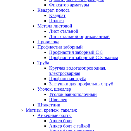
Фиксатор арматуры
Квадрат, полоса
Квадрат
Полоса
Металл листовой
Лист стальной
Лист стальной оцинкованный
Проволока
Профнастил заборный
Профнастил заборный С-8
Профнастил заборный С-8 эконом
Труба
Круглая водогазопроводная,
электросварная
Профильная труба
Заглушки для профильных труб
Уголок, швеллер
Уголок равнополочный
Швеллер
Штакетник
Метизы, крепеж, такелаж
Анкерные болты
Анкер болт
Анкер болт с гайкой