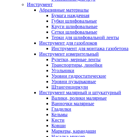
Инструмент
Абразивные материалы
Бумага наждачная
Губки шлифовальные
Круги шлифовальные
Сетки шлифовальные
Терки для шлифовальной ленты
Инструмент для газоблоков
Инструмент для монтажа газобетона
Инструмент измерительный
Рулетки, мерные ленты
Транспортиры, линейки
Угольники
Уровни гидростатические
Уровни пузырьковые
Штангенциркули
Инструмент малярный и штукатурный
Валики, ролики малярные
Ванночки малярные
Гладилки
Кельмы
Кисти
Ковши
Маркеры, карандаши
Насадка-миксер