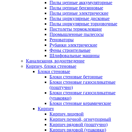
Пилы цепные аккумуляторные
Пилы цепные бензиновые
Пилы цепные электрические
Пилы циркулярные дисковые
Пилы циркулярные торцовочные
Пистолеты термоклеящие
Промышленные пылесосы
Реноваторы
Рубанки электрические
Фены строительные
Шлифовальные машины
Канализация, водоотведение
Кирпич, блоки стеновые
Блоки стеновые
Блоки стеновые бетонные
Блоки стеновые газосиликатные
(поштучно)
Блоки стеновые газосиликатные
(упаковки)
Блоки стеновые керамические
Кирпич
Кирпич лицевой
Кирпич печной, огнеупорный
Кирпич рядовой (поштучно)
Кирпич рядовой (упаковки)