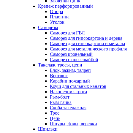
Заклепки цинк
Крепеж перфорированный
Опора
Пластина
Уголок
Саморезы
Саморез для ГВЛ
Саморез для гипсокартона и дерева
Саморез для гипсокартона и металла
Саморез для металлического профиля
Саморез кровельный
Саморез с прессшайбой
Такелаж, тросы, цепи
Блок, зажим, талреп
Вертлюг
Карабин пожарный
Коуш для стальных канатов
Наконечник троса
Рым-болт
Рым-гайка
Скоба такелажная
Трос
Цепь
Шнуры, фалы, веревки
Шпильки