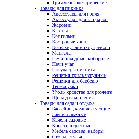
Триммеры электрические
Товары для пикника
Аксессуары для гриля
Аксессуары для тандыров
Жаровни
Казаны
Коптильни
Костровые чаши
Котелки, чайники, треноги
Мангалы
Печи походные разборные
Печи-учаг
Посуда для пикника
Решетки гриль чугунные
Решетки для барбекю
Термосумки
Уголь, средства для розжига
Щепа для копчения
Товары для сада и отдыха
Бассейны, комплектующие
Зонты пляжные
Качели садовые
Кресла подвесные
Мебель садовая, наборы
Столы, стулья