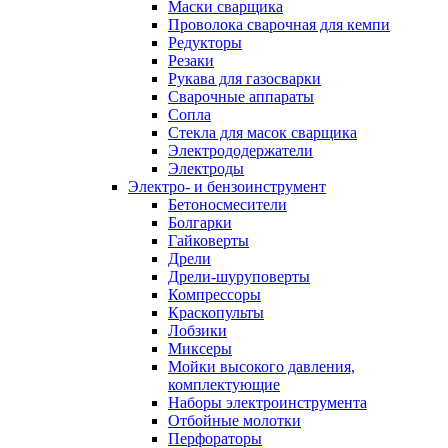
Маски сварщика
Проволока сварочная для кемпи
Редукторы
Резаки
Рукава для газосварки
Сварочные аппараты
Сопла
Стекла для масок сварщика
Электрододержатели
Электроды
Электро- и бензоинструмент
Бетоносмесители
Болгарки
Гайковерты
Дрели
Дрели-шуруповерты
Компрессоры
Краскопульты
Лобзики
Миксеры
Мойки высокого давления,
комплектующие
Наборы электроинструмента
Отбойные молотки
Перфораторы