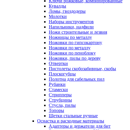
Ключи рожковые, комбинированные
Кувалды
Ломы, гвоздодеры
Молотки
Наборы инструментов
Напильники, надфили
Ножи строительные и лезвия
Ножницы по металлу
Ножовки по гипсокартону
Ножовки по металлу
Ножовки по пеноблоку
Ножовки, пилы по дереву
Отвертки
Пистолеты скобозабивные, скобы
Плоскогубцы
Полотна для сабельных пил
Рубанки
Стамески
Стрипперы
Струбцины
Стусла, пилы
Топоры
Щетки стальные ручные
Оснастка и расходные материалы
Адаптеры и держатели для бит