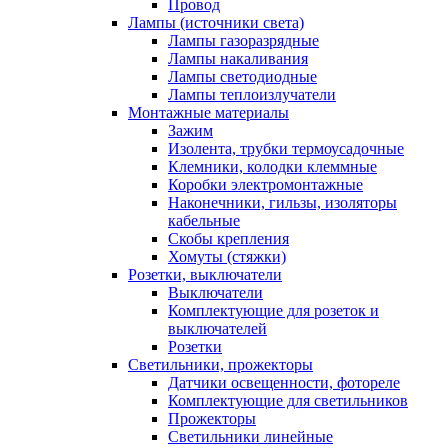
Провод
Лампы (источники света)
Лампы газоразрядные
Лампы накаливания
Лампы светодиодные
Лампы теплоизлучатели
Монтажные материалы
Зажим
Изолента, трубки термоусадочные
Клемники, колодки клеммные
Коробки электромонтажные
Наконечники, гильзы, изоляторы
кабельные
Скобы крепления
Хомуты (стяжки)
Розетки, выключатели
Выключатели
Комплектующие для розеток и
выключателей
Розетки
Светильники, прожекторы
Датчики освещенности, фотореле
Комплектующие для светильников
Прожекторы
Светильники линейные