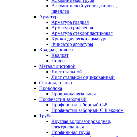
Алюминиевая труба
Алюминиевый уголок, полоса,
швеллер
Арматура
Арматура гладкая
Арматура рифленая
Арматура стеклопластиковая
Крюки для вязки арматуры
Фиксатор арматуры
Квадрат, полоса
Квадрат
Полоса
Металл листовой
Лист стальной
Лист стальной оцинкованный
Отливы, планки
Проволока
Проволока вязальная
Профнастил заборный
Профнастил заборный С-8
Профнастил заборный С-8 эконом
Труба
Круглая водогазопроводная,
электросварная
Профильная труба