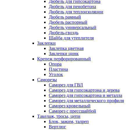
Дюбель для гипсокартона
Дюбель для пенобетона
Дюбель для теплоизоляции
Дюбель рамный
Дюбель распорный
Дюбель универсальный
Дюбель-гвоздь
Шайба для утеплителя
Заклепки
Заклепка цветная
Заклепки цинк
Крепеж перфорированный
Опора
Пластина
Уголок
Саморезы
Саморез для ГВЛ
Саморез для гипсокартона и дерева
Саморез для гипсокартона и металла
Саморез для металлического профиля
Саморез кровельный
Саморез с прессшайбой
Такелаж, тросы, цепи
Блок, зажим, талреп
Вертлюг