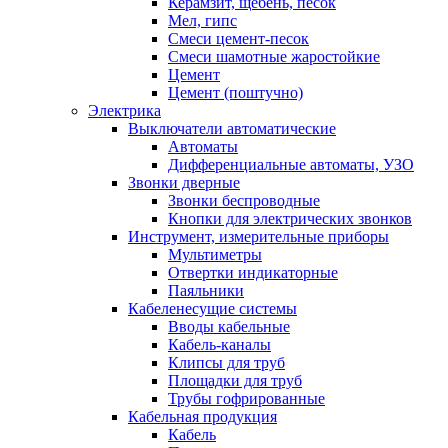
Керамзит, щебень, песок
Мел, гипс
Смеси цемент-песок
Смеси шамотные жаростойкие
Цемент
Цемент (поштучно)
Электрика
Выключатели автоматические
Автоматы
Дифференциальные автоматы, УЗО
Звонки дверные
Звонки беспроводные
Кнопки для электрических звонков
Инструмент, измерительные приборы
Мультиметры
Отвертки индикаторные
Паяльники
Кабеленесущие системы
Вводы кабельные
Кабель-каналы
Клипсы для труб
Площадки для труб
Трубы гофрированные
Кабельная продукция
Кабель