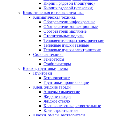
Кирпич рядовой (поштучно)
Кирпич рядовой (упаковки)
Климатическая и силовая техника
Климатическая техника
Обогреватели инфракрасные
Обогреватели конвекционные
Обогреватели масляные
Отопительные модули
Тепловентиляторы электрические
Тепловые пушки газовые
Тепловые пушки электрические
Силовая техника
Генераторы
Стабилизаторы
Краски, грунтовки, пены
Грунтовки
Бетоноконтакт
Грунтовки проникающие
Клей, жидкие гвозди
Анкеры химические
Жидкие гвозди
Жидкое стекло
Клеи контактные, строительные
Клеи строительные
Краски, эмали, растворители