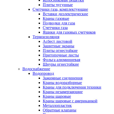
Колосниковые решетки
Плиты чугунные
Счетчики газа, комплектующие
Вставки диэлектрические
Краны газовые
Подводки для газа
Счетчики газа
Ящики для газовых счетчиков
Термоизоляция
Асбест листовой
Защитные экраны
Плиты огнестойкие
Притопочные листы
Фольга алюминиевая
Шнуры огнестойкие
Водоснабжение
Водопровод
Зажимные соединения
Краны водоразборные
Краны для подключения техники
Краны незамерзающие
Краны шаровые
Краны шаровые с американкой
Металлопластик
Обратные клапаны