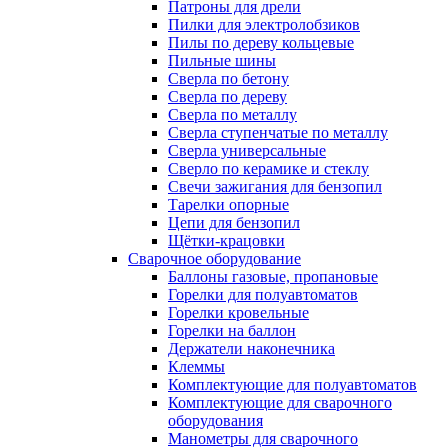
Патроны для дрели
Пилки для электролобзиков
Пилы по дереву кольцевые
Пильные шины
Сверла по бетону
Сверла по дереву
Сверла по металлу
Сверла ступенчатые по металлу
Сверла универсальные
Сверло по керамике и стеклу
Свечи зажигания для бензопил
Тарелки опорные
Цепи для бензопил
Щётки-крацовки
Сварочное оборудование
Баллоны газовые, пропановые
Горелки для полуавтоматов
Горелки кровельные
Горелки на баллон
Держатели наконечника
Клеммы
Комплектующие для полуавтоматов
Комплектующие для сварочного
оборудования
Манометры для сварочного