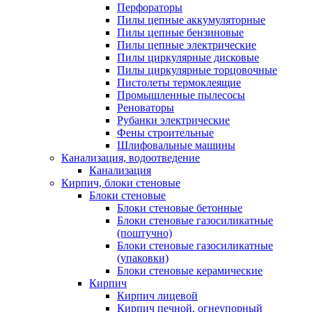
Перфораторы
Пилы цепные аккумуляторные
Пилы цепные бензиновые
Пилы цепные электрические
Пилы циркулярные дисковые
Пилы циркулярные торцовочные
Пистолеты термоклеящие
Промышленные пылесосы
Реноваторы
Рубанки электрические
Фены строительные
Шлифовальные машины
Канализация, водоотведение
Канализация
Кирпич, блоки стеновые
Блоки стеновые
Блоки стеновые бетонные
Блоки стеновые газосиликатные
(поштучно)
Блоки стеновые газосиликатные
(упаковки)
Блоки стеновые керамические
Кирпич
Кирпич лицевой
Кирпич печной, огнеупорный