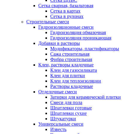
Сетка ЦПВС
Сетка сварная, базальтовая
Сетка в картах
Сетка в рулонах
Строительные смеси
Гидроизоляционные смеси
Гидроизоляция обмазочная
Гидроизоляция проникающая
Добавки в растворы
Модификаторы, пластификаторы
Сажа строительная
Фибра строительная
Клеи, растворы кладочные
Клеи для газосиликата
Клеи для плитки
Клеи для теплоизоляции
Растворы кладочные
Отделочные смеси
Затирки для керамической плитки
Смеси для пола
Шпатлевки готовые
Шпатлевки сухие
Штукатурки
Универсальные смеси
Известь