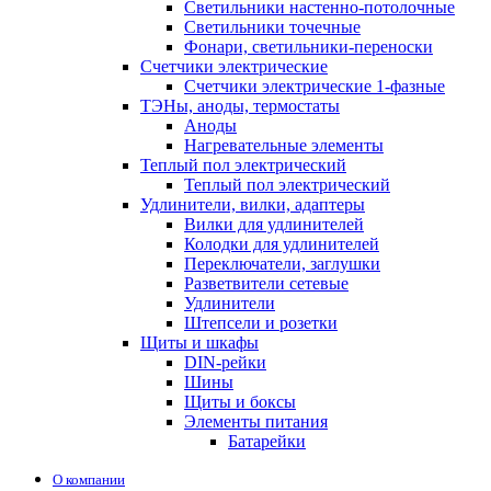
Светильники настенно-потолочные
Светильники точечные
Фонари, светильники-переноски
Счетчики электрические
Счетчики электрические 1-фазные
ТЭНы, аноды, термостаты
Аноды
Нагревательные элементы
Теплый пол электрический
Теплый пол электрический
Удлинители, вилки, адаптеры
Вилки для удлинителей
Колодки для удлинителей
Переключатели, заглушки
Разветвители сетевые
Удлинители
Штепсели и розетки
Щиты и шкафы
DIN-рейки
Шины
Щиты и боксы
Элементы питания
Батарейки
О компании