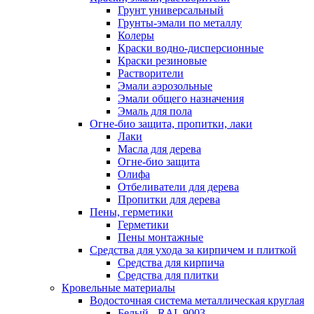
Грунт универсальный
Грунты-эмали по металлу
Колеры
Краски водно-дисперсионные
Краски резиновые
Растворители
Эмали аэрозольные
Эмали общего назначения
Эмаль для пола
Огне-био защита, пропитки, лаки
Лаки
Масла для дерева
Огне-био защита
Олифа
Отбеливатели для дерева
Пропитки для дерева
Пены, герметики
Герметики
Пены монтажные
Средства для ухода за кирпичем и плиткой
Средства для кирпича
Средства для плитки
Кровельные материалы
Водосточная система металлическая круглая
Белый - RAL 9003