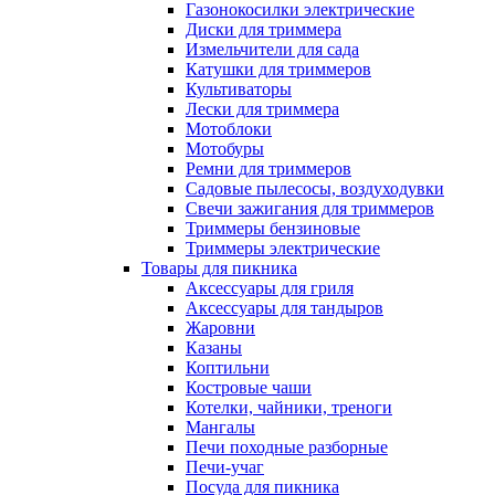
Газонокосилки электрические
Диски для триммера
Измельчители для сада
Катушки для триммеров
Культиваторы
Лески для триммера
Мотоблоки
Мотобуры
Ремни для триммеров
Садовые пылесосы, воздуходувки
Свечи зажигания для триммеров
Триммеры бензиновые
Триммеры электрические
Товары для пикника
Аксессуары для гриля
Аксессуары для тандыров
Жаровни
Казаны
Коптильни
Костровые чаши
Котелки, чайники, треноги
Мангалы
Печи походные разборные
Печи-учаг
Посуда для пикника