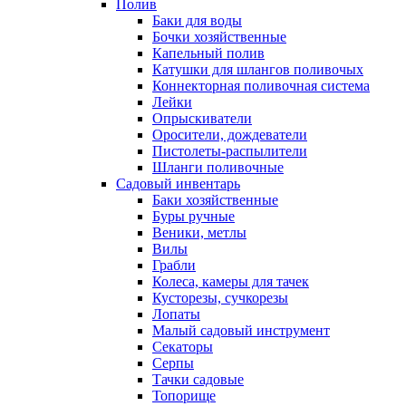
Полив
Баки для воды
Бочки хозяйственные
Капельный полив
Катушки для шлангов поливочых
Коннекторная поливочная система
Лейки
Опрыскиватели
Оросители, дождеватели
Пистолеты-распылители
Шланги поливочные
Садовый инвентарь
Баки хозяйственные
Буры ручные
Веники, метлы
Вилы
Грабли
Колеса, камеры для тачек
Кусторезы, сучкорезы
Лопаты
Малый садовый инструмент
Секаторы
Серпы
Тачки садовые
Топорище