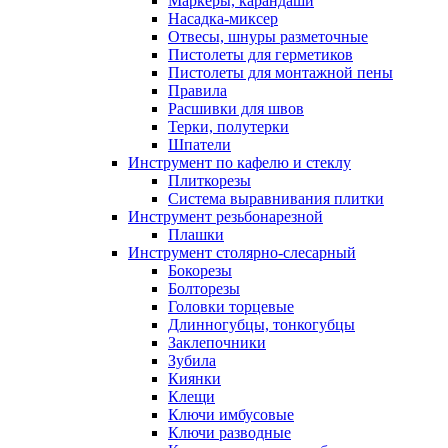
Маркеры, карандаши
Насадка-миксер
Отвесы, шнуры разметочные
Пистолеты для герметиков
Пистолеты для монтажной пены
Правила
Расшивки для швов
Терки, полутерки
Шпатели
Инструмент по кафелю и стеклу
Плиткорезы
Система выравнивания плитки
Инструмент резьбонарезной
Плашки
Инструмент столярно-слесарный
Бокорезы
Болторезы
Головки торцевые
Длинногубцы, тонкогубцы
Заклепочники
Зубила
Киянки
Клещи
Ключи имбусовые
Ключи разводные