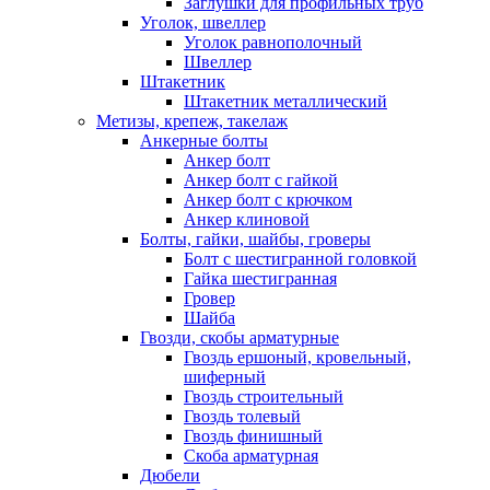
Заглушки для профильных труб
Уголок, швеллер
Уголок равнополочный
Швеллер
Штакетник
Штакетник металлический
Метизы, крепеж, такелаж
Анкерные болты
Анкер болт
Анкер болт с гайкой
Анкер болт с крючком
Анкер клиновой
Болты, гайки, шайбы, гроверы
Болт c шестигранной головкой
Гайка шестигранная
Гровер
Шайба
Гвозди, скобы арматурные
Гвоздь ершоный, кровельный,
шиферный
Гвоздь строительный
Гвоздь толевый
Гвоздь финишный
Скоба арматурная
Дюбели