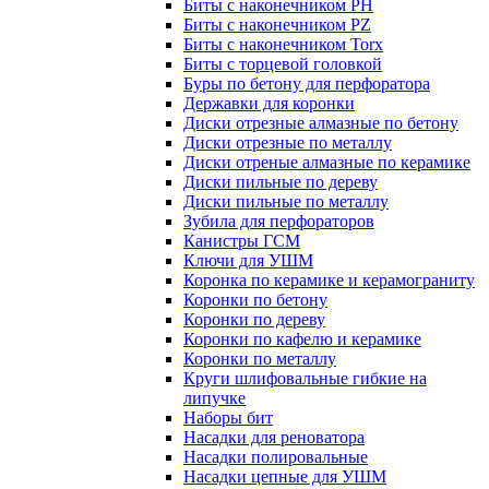
Биты с наконечником PH
Биты с наконечником PZ
Биты с наконечником Torx
Биты с торцевой головкой
Буры по бетону для перфоратора
Державки для коронки
Диски отрезные алмазные по бетону
Диски отрезные по металлу
Диски отреные алмазные по керамике
Диски пильные по дереву
Диски пильные по металлу
Зубила для перфораторов
Канистры ГСМ
Ключи для УШМ
Коронка по керамике и керамограниту
Коронки по бетону
Коронки по дереву
Коронки по кафелю и керамике
Коронки по металлу
Круги шлифовальные гибкие на
липучке
Наборы бит
Насадки для реноватора
Насадки полировальные
Насадки цепные для УШМ