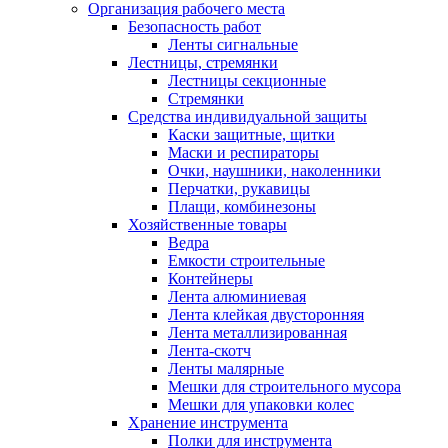
Организация рабочего места
Безопасность работ
Ленты сигнальные
Лестницы, стремянки
Лестницы секционные
Стремянки
Средства индивидуальной защиты
Каски защитные, щитки
Маски и респираторы
Очки, наушники, наколенники
Перчатки, рукавицы
Плащи, комбинезоны
Хозяйственные товары
Ведра
Емкости строительные
Контейнеры
Лента алюминиевая
Лента клейкая двусторонняя
Лента металлизированная
Лента-скотч
Ленты малярные
Мешки для строительного мусора
Мешки для упаковки колес
Хранение инструмента
Полки для инструмента