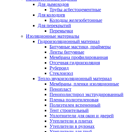
Для дымоходов
Трубы асбестоцементные
Для колодцев
Колодцы железобетонные
Для перекрытий
Перемычки
Изоляционные материалы
Гидроизоляционный материал
Битумные мастики, праймеры
Ленты битумные
Мембрана профилированная
Отсечная гидроизоляция
Рубероид
Стеклоизол
Тепло-звукоизоляционный материал
Мембраны, пленки изоляционные
Пенопласт
Пенополистирол экструдированный
Пленка полиэтиленовая
Полиэтилен вспененный
Тент строительный
Уплотнители для окон и дверей
Утеплители в плитах
Утеплители в рулонах
Утеплители для труб