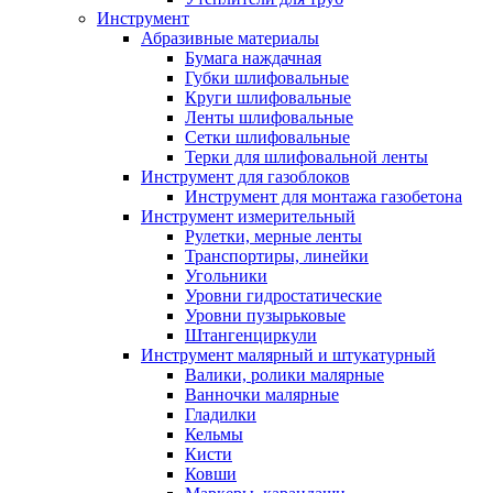
Инструмент
Абразивные материалы
Бумага наждачная
Губки шлифовальные
Круги шлифовальные
Ленты шлифовальные
Сетки шлифовальные
Терки для шлифовальной ленты
Инструмент для газоблоков
Инструмент для монтажа газобетона
Инструмент измерительный
Рулетки, мерные ленты
Транспортиры, линейки
Угольники
Уровни гидростатические
Уровни пузырьковые
Штангенциркули
Инструмент малярный и штукатурный
Валики, ролики малярные
Ванночки малярные
Гладилки
Кельмы
Кисти
Ковши