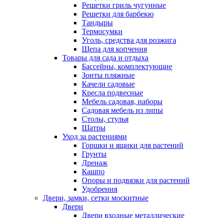
Решетки гриль чугунные
Решетки для барбекю
Тандыры
Термосумки
Уголь, средства для розжига
Щепа для копчения
Товары для сада и отдыха
Бассейны, комплектующие
Зонты пляжные
Качели садовые
Кресла подвесные
Мебель садовая, наборы
Садовая мебель из липы
Столы, стулья
Шатры
Уход за растениями
Горшки и ящики для растений
Грунты
Дренаж
Кашпо
Опоры и подвязки для растений
Удобрения
Двери, замки, сетки москитные
Двери
Двери входные металлические