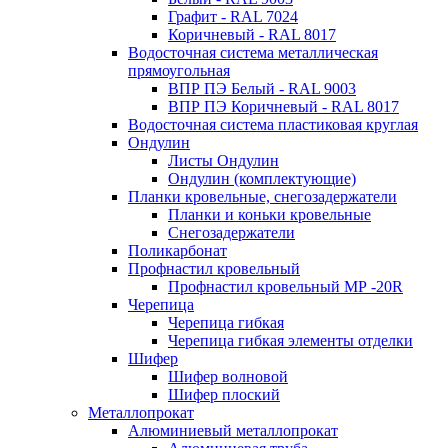
Графит - RAL 7024
Коричневый - RAL 8017
Водосточная система металлическая
прямоугольная
ВПР ПЭ Белый - RAL 9003
ВПР ПЭ Коричневый - RAL 8017
Водосточная система пластиковая круглая
Ондулин
Листы Ондулин
Ондулин (комплектующие)
Планки кровельные, снегозадержатели
Планки и коньки кровельные
Снегозадержатели
Поликарбонат
Профнастил кровельный
Профнастил кровельный МР -20R
Черепица
Черепица гибкая
Черепица гибкая элементы отделки
Шифер
Шифер волновой
Шифер плоский
Металлопрокат
Алюминиевый металлопрокат