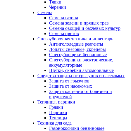
Тяпки
Черенки
Семена
Семена газона
Семена зелени и пряных трав
Семена овощей и бахчевых культур
Семена цветов
Снегоуборочная техника и инвентарь
Антигололедные реагенты
Лопаты снеговые, скреперы
Снегоуборщики бензиновые
Снегоуборщики электрические,
аккумуляторные
Щетки, скребки автомобильные
Средства защиты от грызунов и насекомых
Защита от грызунов
Защита от насекомых
Защита растений от болезней и
вредителей
Теплицы, парники
Грядки
Парники
Теплицы
Техника для сада
Газонокосилки бензиновые