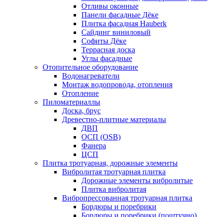
Отливы оконные
Панели фасадные Дёке
Плитка фасадная Hauberk
Сайдинг виниловый
Софиты Дёке
Террасная доска
Углы фасадные
Отопительное оборудование
Водонагреватели
Монтаж водопровода, отопления
Отопление
Пиломатериаллы
Доска, брус
Древестно-плитные материалы
ДВП
ОСП (OSB)
Фанера
ЦСП
Плитка тротуарная, дорожные элементы
Вибролитая тротуарная плитка
Дорожные элементы вибролитые
Плитка вибролитая
Вибропрессованная тротуарная плитка
Бордюры и поребрики
Бордюры и поребрики (поштучно)