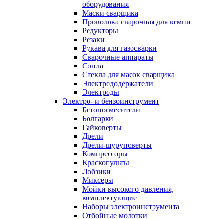
оборудования
Маски сварщика
Проволока сварочная для кемпи
Редукторы
Резаки
Рукава для газосварки
Сварочные аппараты
Сопла
Стекла для масок сварщика
Электрододержатели
Электроды
Электро- и бензоинструмент
Бетоносмесители
Болгарки
Гайковерты
Дрели
Дрели-шуруповерты
Компрессоры
Краскопульты
Лобзики
Миксеры
Мойки высокого давления,
комплектующие
Наборы электроинструмента
Отбойные молотки