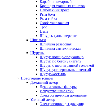
Карабин пожарный
Коуш для стальных канатов
Наконечник троса
Рым-болт
Рым-гайка
Скоба такелажная
Трос
Цепь
Шнуры, фалы, веревки
Шпильки
Шпилька резьбовая
Шпилька сантехническая
Шурупы
Шуруп кольцо-полукольцо
Шуруп по бетону (нагель)
Шуруп с шестигранной головкой
Шуруп универсальный желтый
Шуруп-костыль
Новогодние товары
Домашний декор
Декоративные фигуры
Искусственные ёлки
Электрогирлянды домашние
Уличный декор
Электрогирлянды для улиц