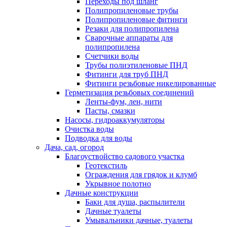
Переходы под шланг
Полипропиленовые трубы
Полипропиленовые фитинги
Резаки для полипропилена
Сварочные аппараты для
полипропилена
Счетчики воды
Трубы полиэтиленовые ПНД
Фитинги для труб ПНД
Фитинги резьбовые никелированные
Герметизация резьбовых соединений
Ленты-фум, лен, нити
Пасты, смазки
Насосы, гидроаккумуляторы
Очистка воды
Подводка для воды
Дача, сад, огород
Благоуствойство садового участка
Геотекстиль
Ограждения для грядок и клумб
Укрывное полотно
Дачные конструкции
Баки для душа, распылители
Дачные туалеты
Умывальники дачные, туалеты