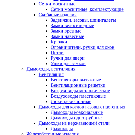
Сетки москитные
Сетки москитные, комплектующие
Скобяные изделия
Задвижки, засовы, шпингалеты
Замки велосипедные
Замки врезные
Замки навесные
Крючки
Ограничители, ручки для окон
Петли
Ручки для двери
Ушки для замков
Дымоходы, вентиляция
Вентиляция
Вентиляторы вытяжные
Вентиляционные решетки
Воздуховоды металлические
Воздуховоды пластиковые
Люки ревизионные
Дымоходы для котлов газовых настенных
Дымоходы коаксиальные
Дымоходы однотрубные
Дымоходы из нержавеющей стали
Дымоходы
Железобетонные изделия