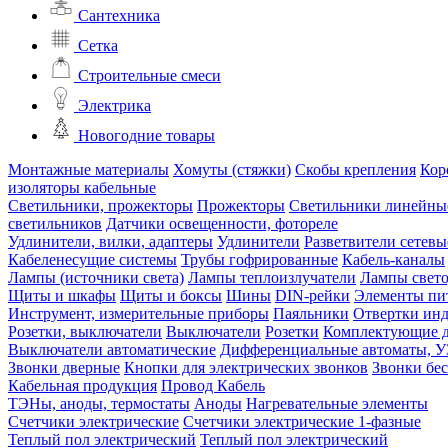
Сантехника
Сетка
Строительные смеси
Электрика
Новогодние товары
Монтажные материалы
Хомуты (стяжки)
Скобы крепления
Кор
изоляторы кабельные
Светильники, прожекторы
Прожекторы
Светильники линейны
светильников
Датчики освещенности, фотореле
Удлинители, вилки, адаптеры
Удлинители
Разветвители сетевы
Кабеленесущие системы
Трубы гофрированные
Кабель-каналы
Лампы (источники света)
Лампы теплоизлучатели
Лампы свет
Щиты и шкафы
Щиты и боксы
Шины
DIN-рейки
Элементы пи
Инструмент, измерительные приборы
Паяльники
Отвертки ин
Розетки, выключатели
Выключатели
Розетки
Комплектующие д
Выключатели автоматические
Дифференциальные автоматы, 
Звонки дверные
Кнопки для электрических звонков
Звонки бе
Кабельная продукция
Провод
Кабель
ТЭНы, аноды, термостаты
Аноды
Нагревательные элементы
Счетчики электрические
Счетчики электрические 1-фазные
Теплый пол электрический
Теплый пол электрический