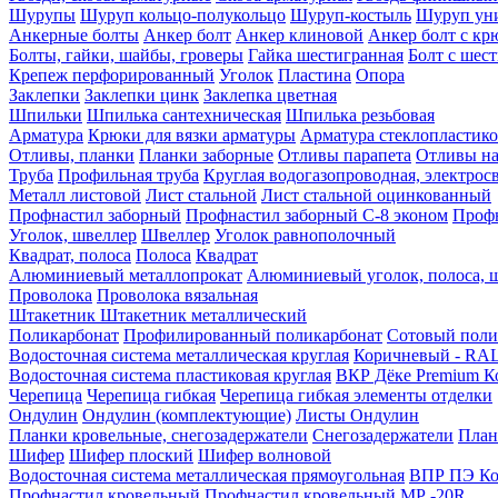
Шурупы
Шуруп кольцо-полукольцо
Шуруп-костыль
Шуруп ун
Анкерные болты
Анкер болт
Анкер клиновой
Анкер болт с кр
Болты, гайки, шайбы, гроверы
Гайка шестигранная
Болт c шес
Крепеж перфорированный
Уголок
Пластина
Опора
Заклепки
Заклепки цинк
Заклепка цветная
Шпильки
Шпилька сантехническая
Шпилька резьбовая
Арматура
Крюки для вязки арматуры
Арматура стеклопластико
Отливы, планки
Планки заборные
Отливы парапета
Отливы на
Труба
Профильная труба
Круглая водогазопроводная, электрос
Металл листовой
Лист стальной
Лист стальной оцинкованный
Профнастил заборный
Профнастил заборный С-8 эконом
Профн
Уголок, швеллер
Швеллер
Уголок равнополочный
Квадрат, полоса
Полоса
Квадрат
Алюминиевый металлопрокат
Алюминиевый уголок, полоса, 
Проволока
Проволока вязальная
Штакетник
Штакетник металлический
Поликарбонат
Профилированный поликарбонат
Сотовый поли
Водосточная система металлическая круглая
Коричневый - RAL
Водосточная система пластиковая круглая
ВКР Дёке Premium К
Черепица
Черепица гибкая
Черепица гибкая элементы отделки
Ондулин
Ондулин (комплектующие)
Листы Ондулин
Планки кровельные, снегозадержатели
Снегозадержатели
План
Шифер
Шифер плоский
Шифер волновой
Водосточная система металлическая прямоугольная
ВПР ПЭ Ко
Профнастил кровельный
Профнастил кровельный МР -20R