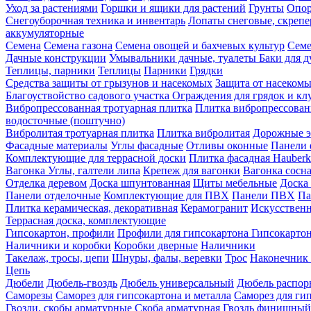
Уход за растениями
Горшки и ящики для растений
Грунты
Опор
Снегоуборочная техника и инвентарь
Лопаты снеговые, скреп
аккумуляторные
Семена
Семена газона
Семена овощей и бахчевых культур
Семе
Дачные конструкции
Умывальники дачные, туалеты
Баки для 
Теплицы, парники
Теплицы
Парники
Грядки
Средства защиты от грызунов и насекомых
Защита от насеком
Благоуствойство садового участка
Ограждения для грядок и кл
Вибропрессованная тротуарная плитка
Плитка вибропрессован
водосточные (поштучно)
Вибролитая тротуарная плитка
Плитка вибролитая
Дорожные э
Фасадные материалы
Углы фасадные
Отливы оконные
Панели 
Комплектующие для террасной доски
Плитка фасадная Hauberk
Вагонка
Углы, галтели липа
Крепеж для вагонки
Вагонка сосн
Отделка деревом
Доска шпунтованная
Щиты мебельные
Доска 
Панели отделочные
Комплектующие для ПВХ
Панели ПВХ
Па
Плитка керамическая, декоративная
Керамогранит
Искусственн
Террасная доска, комплектующие
Гипсокартон, профили
Профили для гипсокартона
Гипсокарто
Наличники и коробки
Коробки дверные
Наличники
Такелаж, тросы, цепи
Шнуры, фалы, веревки
Трос
Наконечник 
Цепь
Дюбели
Дюбель-гвоздь
Дюбель универсальный
Дюбель распо
Саморезы
Саморез для гипсокартона и металла
Саморез для гип
Гвозди, скобы арматурные
Скоба арматурная
Гвоздь финишный