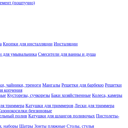
емент (поштучно)
а
Кнопки для инсталляции
Инсталяции
и для умывальника
Смесители для ванны и душа
ки, чайники, треноги
Мангалы
Решетки для барбекю
Решетки
я копчения
вые
Кусторезы, сучкорезы
Баки хозяйственные
Колеса, камеры
ля триммера
Катушки для триммеров
Лески для триммера
Газонокосилки бензиновые
ельный полив
Катушки для шлангов поливочых
Пистолеты-
я, наборы
Шатры
Зонты пляжные
Столы, стулья