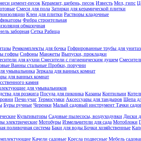
меси цемент-песок
Керамзит, щебень, песок
Известь
Мел, гипс
Ц
отовые
Смеси для пола
Затирки для керамической плитки
плоизоляции
Клеи для плитки
Растворы кладочные
ификаторы
Фибра строительная
изоляция обмазочная
нель заборная
Сетка Рабица
итазы
Ремкомплекты для бочка
Гофрированные трубы для унитаз
бы гофры
Сифоны
Манжеты
Выпуски, прокладки
есители для кухни
Смесители с гигиеническим душем
Смесител
ловые
Ванны стальные
Пробки, поручни
ля умывальника
Зеркала для ванных комнат
ары для ванных комнат
сственного камня
лектующие для умывальников
едства для розжига
Посуда для пикника
Казаны
Коптильни
Котел
ровни
Печи-учаг
Термосумки
Аксессуары для тандыров
Щепа дл
ы
Буры ручные
Черенки
Малый садовый инструмент
Тачки садо
ические
Культиваторы
Садовые пылесосы, воздуходувки
Диски д
ы электрические
Мотобуры
Измельчители для сада
Мотоблоки
ая поливочная система
Баки для воды
Бочки хозяйственные
Кап
комплектующие
Качели садовые
Кресла подвесные
Мебель садова