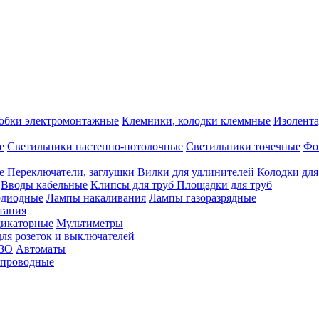
обки электромонтажные
Клемники, колодки клеммные
Изолента
е
Светильники настенно-потолочные
Светильники точечные
Фо
е
Переключатели, заглушки
Вилки для удлинителей
Колодки для
Вводы кабельные
Клипсы для труб
Площадки для труб
одиодные
Лампы накаливания
Лампы газоразрядные
тания
дикаторные
Мультиметры
ля розеток и выключателей
УЗО
Автоматы
спроводные