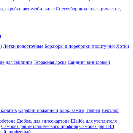
и, скребки автомобильные
Снегоуборщики электрические,
й
)
Лотки водосточные
Бордюры и поребрики (поштучно)
Лотки
е для сайдинга
Террасная доска
Сайдинг виниловый
 канатов
Карабин пожарный
Блок, зажим, талреп
Вертлюг
обетона
Дюбель для гипсокартона
Шайба для утеплителя
Саморез для металлического профиля
Саморез для ГВЛ
ьный, шиферный