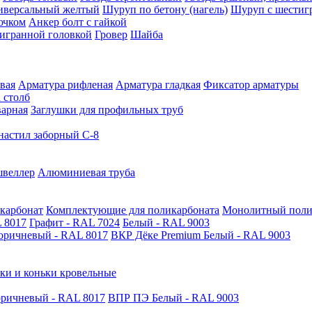
иверсальный желтый
Шуруп по бетону (нагель)
Шуруп с шестиг
ючком
Анкер болт с гайкой
тигранной головкой
Гровер
Шайба
вая
Арматура рифленая
Арматура гладкая
Фиксатор арматуры
 столб
варная
Заглушки для профильных труб
астил заборный С-8
швеллер
Алюминиевая труба
карбонат
Комплектующие для поликарбоната
Монолитный поли
 8017
Графит - RAL 7024
Белый - RAL 9003
оричневый - RAL 8017
ВКР Дёке Premium Белый - RAL 9003
ки и коньки кровельные
ричневый - RAL 8017
ВПР ПЭ Белый - RAL 9003