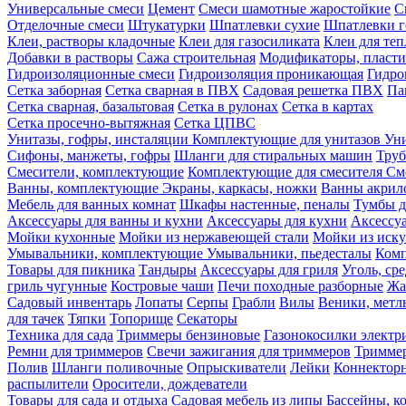
Универсальные смеси
Цемент
Смеси шамотные жаростойкие
С
Отделочные смеси
Штукатурки
Шпатлевки сухие
Шпатлевки г
Клеи, растворы кладочные
Клеи для газосиликата
Клеи для те
Добавки в растворы
Сажа строительная
Модификаторы, пласт
Гидроизоляционные смеси
Гидроизоляция проникающая
Гидро
Сетка заборная
Сетка сварная в ПВХ
Садовая решетка ПВХ
Па
Сетка сварная, базальтовая
Сетка в рулонах
Сетка в картах
Сетка просечно-вытяжная
Сетка ЦПВС
Унитазы, гофры, инсталяции
Комплектующие для унитазов
Ун
Сифоны, манжеты, гофры
Шланги для стиральных машин
Тру
Смесители, комплектующие
Комплектующие для смесителя
См
Ванны, комплектующие
Экраны, каркасы, ножки
Ванны акри
Мебель для ванных комнат
Шкафы настенные, пеналы
Тумбы д
Аксессуары для ванны и кухни
Аксессуары для кухни
Аксессу
Мойки кухонные
Мойки из нержавеющей стали
Мойки из иску
Умывальники, комплектующие
Умывальники, пьедесталы
Комп
Товары для пикника
Тандыры
Аксессуары для гриля
Уголь, ср
гриль чугунные
Костровые чаши
Печи походные разборные
Жа
Садовый инвентарь
Лопаты
Серпы
Грабли
Вилы
Веники, метл
для тачек
Тяпки
Топорище
Секаторы
Техника для сада
Триммеры бензиновые
Газонокосилки электр
Ремни для триммеров
Свечи зажигания для триммеров
Триммер
Полив
Шланги поливочные
Опрыскиватели
Лейки
Коннекторн
распылители
Оросители, дождеватели
Товары для сада и отдыха
Садовая мебель из липы
Бассейны, 