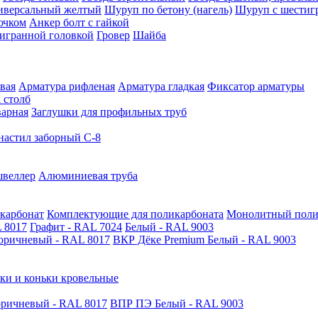
иверсальный желтый
Шуруп по бетону (нагель)
Шуруп с шестиг
ючком
Анкер болт с гайкой
тигранной головкой
Гровер
Шайба
вая
Арматура рифленая
Арматура гладкая
Фиксатор арматуры
 столб
варная
Заглушки для профильных труб
астил заборный С-8
швеллер
Алюминиевая труба
карбонат
Комплектующие для поликарбоната
Монолитный поли
 8017
Графит - RAL 7024
Белый - RAL 9003
оричневый - RAL 8017
ВКР Дёке Premium Белый - RAL 9003
ки и коньки кровельные
ричневый - RAL 8017
ВПР ПЭ Белый - RAL 9003