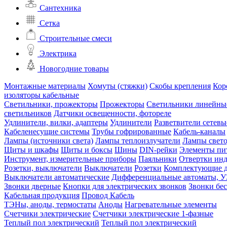
Сантехника
Сетка
Строительные смеси
Электрика
Новогодние товары
Монтажные материалы
Хомуты (стяжки)
Скобы крепления
Кор
изоляторы кабельные
Светильники, прожекторы
Прожекторы
Светильники линейны
светильников
Датчики освещенности, фотореле
Удлинители, вилки, адаптеры
Удлинители
Разветвители сетевы
Кабеленесущие системы
Трубы гофрированные
Кабель-каналы
Лампы (источники света)
Лампы теплоизлучатели
Лампы свет
Щиты и шкафы
Щиты и боксы
Шины
DIN-рейки
Элементы пи
Инструмент, измерительные приборы
Паяльники
Отвертки ин
Розетки, выключатели
Выключатели
Розетки
Комплектующие д
Выключатели автоматические
Дифференциальные автоматы, 
Звонки дверные
Кнопки для электрических звонков
Звонки бе
Кабельная продукция
Провод
Кабель
ТЭНы, аноды, термостаты
Аноды
Нагревательные элементы
Счетчики электрические
Счетчики электрические 1-фазные
Теплый пол электрический
Теплый пол электрический