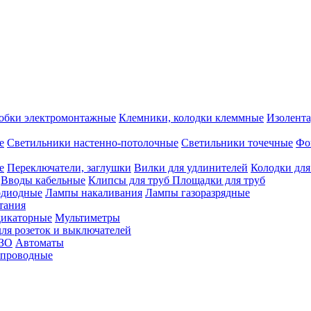
обки электромонтажные
Клемники, колодки клеммные
Изолента
е
Светильники настенно-потолочные
Светильники точечные
Фо
е
Переключатели, заглушки
Вилки для удлинителей
Колодки для
Вводы кабельные
Клипсы для труб
Площадки для труб
одиодные
Лампы накаливания
Лампы газоразрядные
тания
дикаторные
Мультиметры
ля розеток и выключателей
УЗО
Автоматы
спроводные