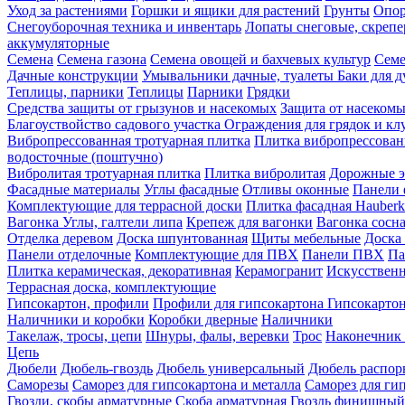
Уход за растениями
Горшки и ящики для растений
Грунты
Опор
Снегоуборочная техника и инвентарь
Лопаты снеговые, скреп
аккумуляторные
Семена
Семена газона
Семена овощей и бахчевых культур
Семе
Дачные конструкции
Умывальники дачные, туалеты
Баки для 
Теплицы, парники
Теплицы
Парники
Грядки
Средства защиты от грызунов и насекомых
Защита от насеком
Благоуствойство садового участка
Ограждения для грядок и кл
Вибропрессованная тротуарная плитка
Плитка вибропрессован
водосточные (поштучно)
Вибролитая тротуарная плитка
Плитка вибролитая
Дорожные э
Фасадные материалы
Углы фасадные
Отливы оконные
Панели 
Комплектующие для террасной доски
Плитка фасадная Hauberk
Вагонка
Углы, галтели липа
Крепеж для вагонки
Вагонка сосн
Отделка деревом
Доска шпунтованная
Щиты мебельные
Доска 
Панели отделочные
Комплектующие для ПВХ
Панели ПВХ
Па
Плитка керамическая, декоративная
Керамогранит
Искусственн
Террасная доска, комплектующие
Гипсокартон, профили
Профили для гипсокартона
Гипсокарто
Наличники и коробки
Коробки дверные
Наличники
Такелаж, тросы, цепи
Шнуры, фалы, веревки
Трос
Наконечник 
Цепь
Дюбели
Дюбель-гвоздь
Дюбель универсальный
Дюбель распо
Саморезы
Саморез для гипсокартона и металла
Саморез для гип
Гвозди, скобы арматурные
Скоба арматурная
Гвоздь финишный