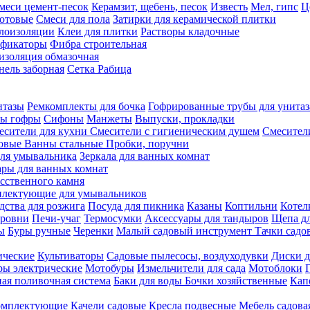
меси цемент-песок
Керамзит, щебень, песок
Известь
Мел, гипс
Ц
отовые
Смеси для пола
Затирки для керамической плитки
плоизоляции
Клеи для плитки
Растворы кладочные
ификаторы
Фибра строительная
изоляция обмазочная
нель заборная
Сетка Рабица
итазы
Ремкомплекты для бочка
Гофрированные трубы для унитаз
бы гофры
Сифоны
Манжеты
Выпуски, прокладки
есители для кухни
Смесители с гигиеническим душем
Смесител
ловые
Ванны стальные
Пробки, поручни
ля умывальника
Зеркала для ванных комнат
ары для ванных комнат
сственного камня
лектующие для умывальников
едства для розжига
Посуда для пикника
Казаны
Коптильни
Котел
ровни
Печи-учаг
Термосумки
Аксессуары для тандыров
Щепа дл
ы
Буры ручные
Черенки
Малый садовый инструмент
Тачки садо
ические
Культиваторы
Садовые пылесосы, воздуходувки
Диски д
ы электрические
Мотобуры
Измельчители для сада
Мотоблоки
ая поливочная система
Баки для воды
Бочки хозяйственные
Кап
комплектующие
Качели садовые
Кресла подвесные
Мебель садова