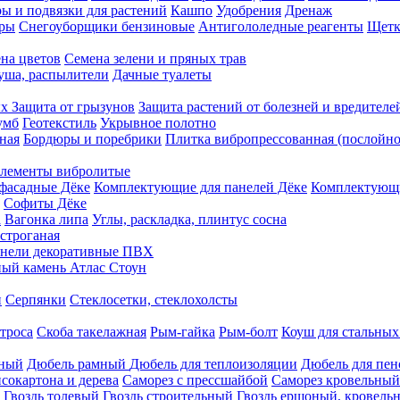
ы и подвязки для растений
Кашпо
Удобрения
Дренаж
еры
Снегоуборщики бензиновые
Антигололедные реагенты
Щетк
на цветов
Семена зелени и пряных трав
душа, распылители
Дачные туалеты
ых
Защита от грызунов
Защита растений от болезней и вредителе
умб
Геотекстиль
Укрывное полотно
ная
Бордюры и поребрики
Плитка вибропрессованная (послойно
лементы вибролитые
фасадные Дёке
Комплектующие для панелей Дёке
Комплектующи
Софиты Дёке
а
Вагонка липа
Углы, раскладка, плинтус сосна
строганая
нели декоративные ПВХ
ый камень Атлас Стоун
н
Серпянки
Стеклосетки, стеклохолсты
троса
Скоба такелажная
Рым-гайка
Рым-болт
Коуш для стальных
рный
Дюбель рамный
Дюбель для теплоизоляции
Дюбель для пен
сокартона и дерева
Саморез с прессшайбой
Саморез кровельный
Гвоздь толевый
Гвоздь строительный
Гвоздь ершоный, кровел