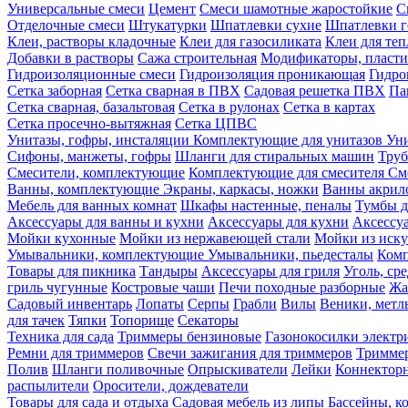
Универсальные смеси
Цемент
Смеси шамотные жаростойкие
С
Отделочные смеси
Штукатурки
Шпатлевки сухие
Шпатлевки г
Клеи, растворы кладочные
Клеи для газосиликата
Клеи для те
Добавки в растворы
Сажа строительная
Модификаторы, пласт
Гидроизоляционные смеси
Гидроизоляция проникающая
Гидро
Сетка заборная
Сетка сварная в ПВХ
Садовая решетка ПВХ
Па
Сетка сварная, базальтовая
Сетка в рулонах
Сетка в картах
Сетка просечно-вытяжная
Сетка ЦПВС
Унитазы, гофры, инсталяции
Комплектующие для унитазов
Ун
Сифоны, манжеты, гофры
Шланги для стиральных машин
Тру
Смесители, комплектующие
Комплектующие для смесителя
См
Ванны, комплектующие
Экраны, каркасы, ножки
Ванны акри
Мебель для ванных комнат
Шкафы настенные, пеналы
Тумбы д
Аксессуары для ванны и кухни
Аксессуары для кухни
Аксессу
Мойки кухонные
Мойки из нержавеющей стали
Мойки из иску
Умывальники, комплектующие
Умывальники, пьедесталы
Комп
Товары для пикника
Тандыры
Аксессуары для гриля
Уголь, ср
гриль чугунные
Костровые чаши
Печи походные разборные
Жа
Садовый инвентарь
Лопаты
Серпы
Грабли
Вилы
Веники, метл
для тачек
Тяпки
Топорище
Секаторы
Техника для сада
Триммеры бензиновые
Газонокосилки электр
Ремни для триммеров
Свечи зажигания для триммеров
Триммер
Полив
Шланги поливочные
Опрыскиватели
Лейки
Коннекторн
распылители
Оросители, дождеватели
Товары для сада и отдыха
Садовая мебель из липы
Бассейны, 