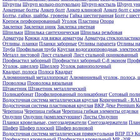
Шурупы
Шуруп кольцо-полукольцо
Шуруп-костыль
Шуруп ун
Анкерные болты
Анкер болт
Анкер клиновой
Анкер болт с кр
Болты, гайки, шайбы, гроверы
Гайка шестигранная
Болт c шес
Крепеж перфорированный
Уголок
Пластина
Опора
Заклепки
Заклепки цинк
Заклепка цветная
Шпильки
Шпилька сантехническая
Шпилька резьбовая
Арматура
Крюки для вязки арматуры
Арматура стеклопластико
Отливы, планки
Планки заборные
Отливы парапета
Отливы на
Труба
Профильная труба
Круглая водогазопроводная, электрос
Металл листовой
Лист стальной
Лист стальной оцинкованный
Профнастил заборный
Профнастил заборный С-8 эконом
Профн
Уголок, швеллер
Швеллер
Уголок равнополочный
Квадрат, полоса
Полоса
Квадрат
Алюминиевый металлопрокат
Алюминиевый уголок, полоса, 
Проволока
Проволока вязальная
Штакетник
Штакетник металлический
Поликарбонат
Профилированный поликарбонат
Сотовый поли
Водосточная система металлическая круглая
Коричневый - RAL
Водосточная система пластиковая круглая
ВКР Дёке Premium К
Черепица
Черепица гибкая
Черепица гибкая элементы отделки
Ондулин
Ондулин (комплектующие)
Листы Ондулин
Планки кровельные, снегозадержатели
Снегозадержатели
План
Шифер
Шифер плоский
Шифер волновой
Водосточная система металлическая прямоугольная
ВПР ПЭ Ко
Профнастил кровельный
Профнастил кровельный МР -20R