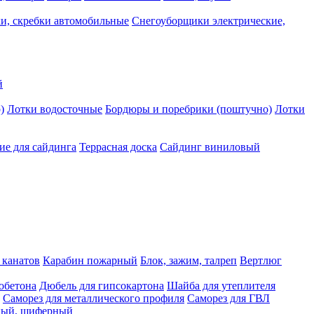
и, скребки автомобильные
Снегоуборщики электрические,
й
)
Лотки водосточные
Бордюры и поребрики (поштучно)
Лотки
е для сайдинга
Террасная доска
Сайдинг виниловый
 канатов
Карабин пожарный
Блок, зажим, талреп
Вертлюг
обетона
Дюбель для гипсокартона
Шайба для утеплителя
Саморез для металлического профиля
Саморез для ГВЛ
ьный, шиферный