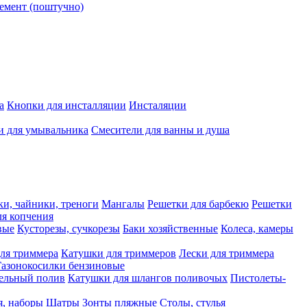
емент (поштучно)
а
Кнопки для инсталляции
Инсталяции
и для умывальника
Смесители для ванны и душа
ки, чайники, треноги
Мангалы
Решетки для барбекю
Решетки
я копчения
вые
Кусторезы, сучкорезы
Баки хозяйственные
Колеса, камеры
ля триммера
Катушки для триммеров
Лески для триммера
Газонокосилки бензиновые
ельный полив
Катушки для шлангов поливочых
Пистолеты-
я, наборы
Шатры
Зонты пляжные
Столы, стулья