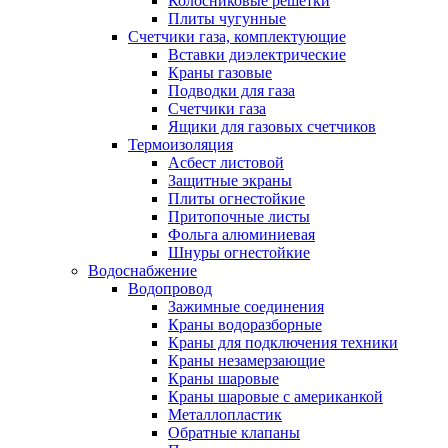
Колосниковые решетки
Плиты чугунные
Счетчики газа, комплектующие
Вставки диэлектрические
Краны газовые
Подводки для газа
Счетчики газа
Ящики для газовых счетчиков
Термоизоляция
Асбест листовой
Защитные экраны
Плиты огнестойкие
Притопочные листы
Фольга алюминиевая
Шнуры огнестойкие
Водоснабжение
Водопровод
Зажимные соединения
Краны водоразборные
Краны для подключения техники
Краны незамерзающие
Краны шаровые
Краны шаровые с американкой
Металлопластик
Обратные клапаны