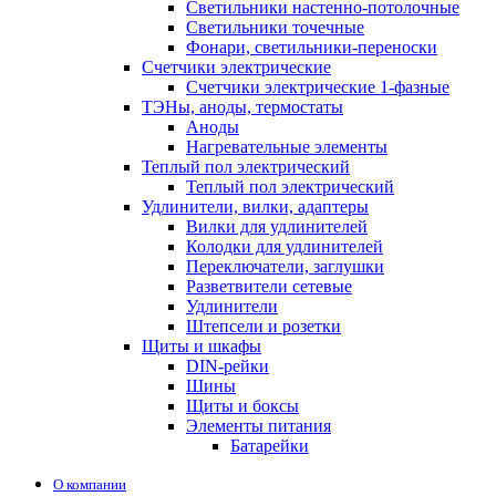
Светильники настенно-потолочные
Светильники точечные
Фонари, светильники-переноски
Счетчики электрические
Счетчики электрические 1-фазные
ТЭНы, аноды, термостаты
Аноды
Нагревательные элементы
Теплый пол электрический
Теплый пол электрический
Удлинители, вилки, адаптеры
Вилки для удлинителей
Колодки для удлинителей
Переключатели, заглушки
Разветвители сетевые
Удлинители
Штепсели и розетки
Щиты и шкафы
DIN-рейки
Шины
Щиты и боксы
Элементы питания
Батарейки
О компании