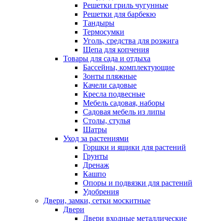
Решетки гриль чугунные
Решетки для барбекю
Тандыры
Термосумки
Уголь, средства для розжига
Щепа для копчения
Товары для сада и отдыха
Бассейны, комплектующие
Зонты пляжные
Качели садовые
Кресла подвесные
Мебель садовая, наборы
Садовая мебель из липы
Столы, стулья
Шатры
Уход за растениями
Горшки и ящики для растений
Грунты
Дренаж
Кашпо
Опоры и подвязки для растений
Удобрения
Двери, замки, сетки москитные
Двери
Двери входные металлические