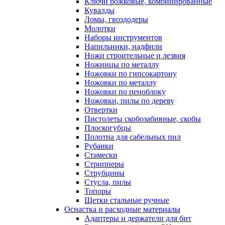
Ключи рожковые, комбинированные
Кувалды
Ломы, гвоздодеры
Молотки
Наборы инструментов
Напильники, надфили
Ножи строительные и лезвия
Ножницы по металлу
Ножовки по гипсокартону
Ножовки по металлу
Ножовки по пеноблоку
Ножовки, пилы по дереву
Отвертки
Пистолеты скобозабивные, скобы
Плоскогубцы
Полотна для сабельных пил
Рубанки
Стамески
Стрипперы
Струбцины
Стусла, пилы
Топоры
Щетки стальные ручные
Оснастка и расходные материалы
Адаптеры и держатели для бит