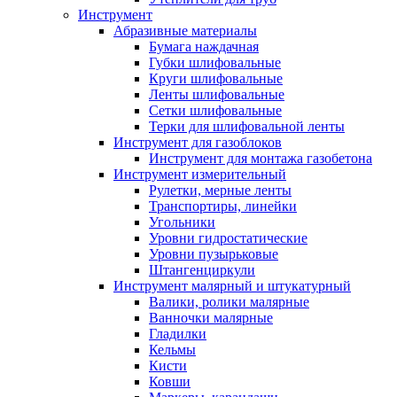
Инструмент
Абразивные материалы
Бумага наждачная
Губки шлифовальные
Круги шлифовальные
Ленты шлифовальные
Сетки шлифовальные
Терки для шлифовальной ленты
Инструмент для газоблоков
Инструмент для монтажа газобетона
Инструмент измерительный
Рулетки, мерные ленты
Транспортиры, линейки
Угольники
Уровни гидростатические
Уровни пузырьковые
Штангенциркули
Инструмент малярный и штукатурный
Валики, ролики малярные
Ванночки малярные
Гладилки
Кельмы
Кисти
Ковши