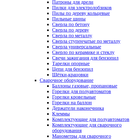
Патроны для дрели
Пилки для электролобзиков
Пилы по дереву кольцевые
Пильные шины
Сверла по бетону
Сверла по дереву
Сверла по металлу
Сверла ступенчатые по металлу
Сверла универсальные
Сверло по керамике и стеклу
Свечи зажигания для бензопил
Тарелки опорные
Цепи для бензопил
Щётки-крацовки
Сварочное оборудование
Баллоны газовые, пропановые
Горелки для полуавтоматов
Горелки кровельные
Горелки на баллон
Держатели наконечника
Клеммы
Комплектующие для полуавтоматов
Комплектующие для сварочного
оборудования
Манометры для сварочного