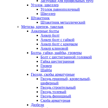
Заглушки для профильных труб
Уголок, швеллер
Уголок равнополочный
Швеллер
Штакетник
Штакетник металлический
Метизы, крепеж, такелаж
Анкерные болты
Анкер болт
Анкер болт с гайкой
Анкер болт с крючком
Анкер клиновой
Болты, гайки, шайбы, гроверы
Болт c шестигранной головкой
Гайка шестигранная
Гровер
Шайба
Гвозди, скобы арматурные
Гвоздь ершоный, кровельный,
шиферный
Гвоздь строительный
Гвоздь толевый
Гвоздь финишный
Скоба арматурная
Дюбели