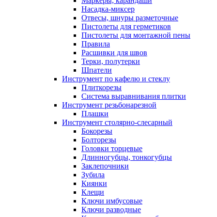
Маркеры, карандаши
Насадка-миксер
Отвесы, шнуры разметочные
Пистолеты для герметиков
Пистолеты для монтажной пены
Правила
Расшивки для швов
Терки, полутерки
Шпатели
Инструмент по кафелю и стеклу
Плиткорезы
Система выравнивания плитки
Инструмент резьбонарезной
Плашки
Инструмент столярно-слесарный
Бокорезы
Болторезы
Головки торцевые
Длинногубцы, тонкогубцы
Заклепочники
Зубила
Киянки
Клещи
Ключи имбусовые
Ключи разводные