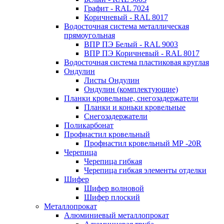
Графит - RAL 7024
Коричневый - RAL 8017
Водосточная система металлическая
прямоугольная
ВПР ПЭ Белый - RAL 9003
ВПР ПЭ Коричневый - RAL 8017
Водосточная система пластиковая круглая
Ондулин
Листы Ондулин
Ондулин (комплектующие)
Планки кровельные, снегозадержатели
Планки и коньки кровельные
Снегозадержатели
Поликарбонат
Профнастил кровельный
Профнастил кровельный МР -20R
Черепица
Черепица гибкая
Черепица гибкая элементы отделки
Шифер
Шифер волновой
Шифер плоский
Металлопрокат
Алюминиевый металлопрокат