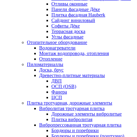
Отливы оконные
Панели фасадные Дёке
Плитка фасадная Hauberk
Сайдинг виниловый
Софиты Дёке
Террасная доска
Углы фасадные
Отопительное оборудование
Водонагреватели
Монтаж водопровода, отопления
Отопление
Пиломатериаллы
Доска, брус
Древестно-плитные материалы
ДВП
ОСП (OSB)
Фанера
ЦСП
Плитка тротуарная, дорожные элементы
Вибролитая тротуарная плитка
Дорожные элементы вибролитые
Плитка вибролитая
Вибропрессованная тротуарная плитка
Бордюры и поребрики
Бордюры и поребрики (поштучно)