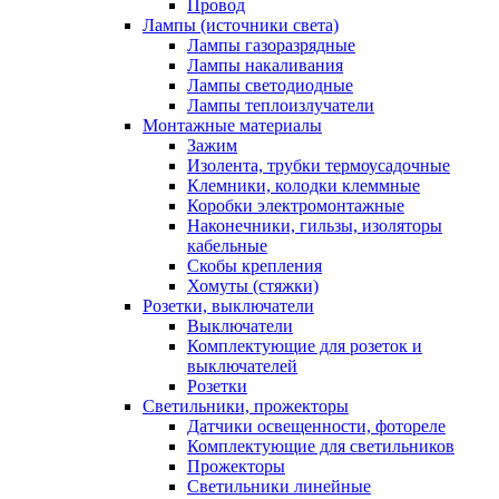
Провод
Лампы (источники света)
Лампы газоразрядные
Лампы накаливания
Лампы светодиодные
Лампы теплоизлучатели
Монтажные материалы
Зажим
Изолента, трубки термоусадочные
Клемники, колодки клеммные
Коробки электромонтажные
Наконечники, гильзы, изоляторы
кабельные
Скобы крепления
Хомуты (стяжки)
Розетки, выключатели
Выключатели
Комплектующие для розеток и
выключателей
Розетки
Светильники, прожекторы
Датчики освещенности, фотореле
Комплектующие для светильников
Прожекторы
Светильники линейные