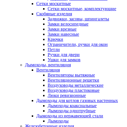
Сетки москитные
Сетки москитные, комплектующие
Скобяные изделия
Задвижки, засовы, шпингалеты
Замки велосипедные
Замки врезные
Замки навесные
Крючки
Ограничители, ручки для окон
Петли
Ручки для двери
Ушки для замков
Дымоходы, вентиляция
Вентиляция
Вентиляторы вытяжные
Вентиляционные решетки
Воздуховоды металлические
Воздуховоды пластиковые
Люки ревизионные
Дымоходы для котлов газовых настенных
Дымоходы коаксиальные
Дымоходы однотрубные
Дымоходы из нержавеющей стали
Дымоходы
Железобетонные изделия