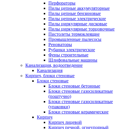
Перфораторы
Пилы цепные аккумуляторные
Пилы цепные бензиновые
Пилы цепные электрические
Пилы циркулярные дисковые
Пилы циркулярные торцовочные
Пистолеты термоклеящие
Промышленные пылесосы
Реноваторы
Рубанки электрические
Фены строительные
Шлифовальные машины
Канализация, водоотведение
Канализация
Кирпич, блоки стеновые
Блоки стеновые
Блоки стеновые бетонные
Блоки стеновые газосиликатные
(поштучно)
Блоки стеновые газосиликатные
(упаковки)
Блоки стеновые керамические
Кирпич
Кирпич лицевой
Кирпич печной, огнеупорный