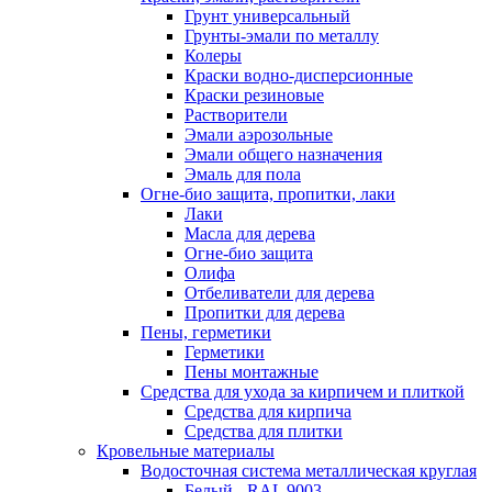
Грунт универсальный
Грунты-эмали по металлу
Колеры
Краски водно-дисперсионные
Краски резиновые
Растворители
Эмали аэрозольные
Эмали общего назначения
Эмаль для пола
Огне-био защита, пропитки, лаки
Лаки
Масла для дерева
Огне-био защита
Олифа
Отбеливатели для дерева
Пропитки для дерева
Пены, герметики
Герметики
Пены монтажные
Средства для ухода за кирпичем и плиткой
Средства для кирпича
Средства для плитки
Кровельные материалы
Водосточная система металлическая круглая
Белый - RAL 9003