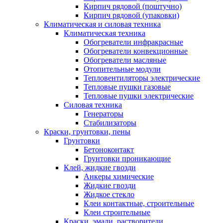
Кирпич рядовой (поштучно)
Кирпич рядовой (упаковки)
Климатическая и силовая техника
Климатическая техника
Обогреватели инфракрасные
Обогреватели конвекционные
Обогреватели масляные
Отопительные модули
Тепловентиляторы электрические
Тепловые пушки газовые
Тепловые пушки электрические
Силовая техника
Генераторы
Стабилизаторы
Краски, грунтовки, пены
Грунтовки
Бетоноконтакт
Грунтовки проникающие
Клей, жидкие гвозди
Анкеры химические
Жидкие гвозди
Жидкое стекло
Клеи контактные, строительные
Клеи строительные
Краски, эмали, растворители