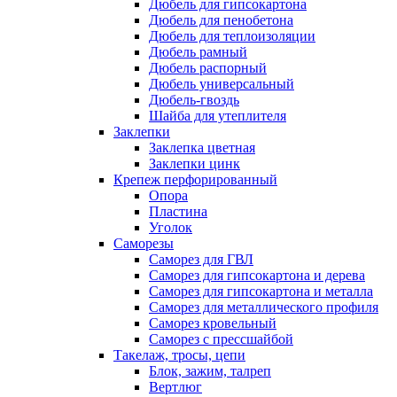
Дюбель для гипсокартона
Дюбель для пенобетона
Дюбель для теплоизоляции
Дюбель рамный
Дюбель распорный
Дюбель универсальный
Дюбель-гвоздь
Шайба для утеплителя
Заклепки
Заклепка цветная
Заклепки цинк
Крепеж перфорированный
Опора
Пластина
Уголок
Саморезы
Саморез для ГВЛ
Саморез для гипсокартона и дерева
Саморез для гипсокартона и металла
Саморез для металлического профиля
Саморез кровельный
Саморез с прессшайбой
Такелаж, тросы, цепи
Блок, зажим, талреп
Вертлюг