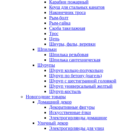
Карабин пожарный
Коуш для стальных канатов
Наконечник троса
Рым-болт
Рым-гайка
Скоба такелажная
Трос
Цепь
Шнуры, фалы, веревки
Шпильки
Шпилька резьбовая
Шпилька сантехническая
Шурупы
Шуруп кольцо-полукольцо
Шуруп по бетону (нагель)
Шуруп с шестигранной головкой
Шуруп универсальный желтый
Шуруп-костыль
Новогодние товары
Домашний декор
Декоративные фигуры
Искусственные ёлки
Электрогирлянды домашние
Уличный декор
Электрогирлянды для улиц