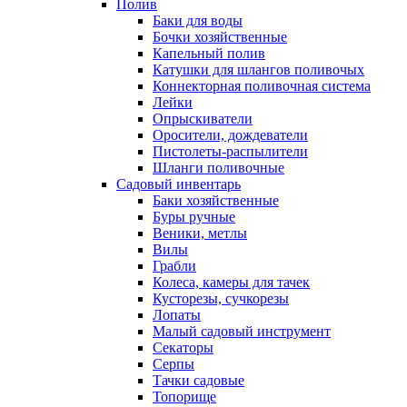
Полив
Баки для воды
Бочки хозяйственные
Капельный полив
Катушки для шлангов поливочых
Коннекторная поливочная система
Лейки
Опрыскиватели
Оросители, дождеватели
Пистолеты-распылители
Шланги поливочные
Садовый инвентарь
Баки хозяйственные
Буры ручные
Веники, метлы
Вилы
Грабли
Колеса, камеры для тачек
Кусторезы, сучкорезы
Лопаты
Малый садовый инструмент
Секаторы
Серпы
Тачки садовые
Топорище