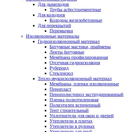
Для дымоходов
Трубы асбестоцементные
Для колодцев
Колодцы железобетонные
Для перекрытий
Перемычки
Изоляционные материалы
Гидроизоляционный материал
Битумные мастики, праймеры
Ленты битумные
Мембрана профилированная
Отсечная гидроизоляция
Рубероид
Стеклоизол
Тепло-звукоизоляционный материал
Мембраны, пленки изоляционные
Пенопласт
Пенополистирол экструдированный
Пленка полиэтиленовая
Полиэтилен вспененный
Тент строительный
Уплотнители для окон и дверей
Утеплители в плитах
Утеплители в рулонах
Утеплители для труб