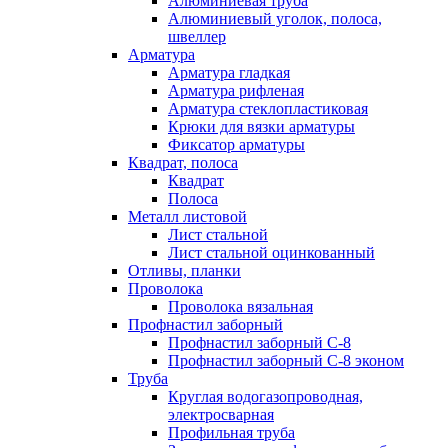
Алюминиевая труба
Алюминиевый уголок, полоса,
швеллер
Арматура
Арматура гладкая
Арматура рифленая
Арматура стеклопластиковая
Крюки для вязки арматуры
Фиксатор арматуры
Квадрат, полоса
Квадрат
Полоса
Металл листовой
Лист стальной
Лист стальной оцинкованный
Отливы, планки
Проволока
Проволока вязальная
Профнастил заборный
Профнастил заборный С-8
Профнастил заборный С-8 эконом
Труба
Круглая водогазопроводная,
электросварная
Профильная труба