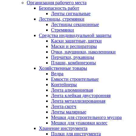
Организация рабочего места
Безопасность работ
Ленты сигнальные
Лестницы, стремянки
Лестницы секционные
Стремянки
Средства индивидуальной защиты
Каски защитные, щитки
Маски и респираторы
Очки, наушники, наколенники
Перчатки, рукавицы
Плащи, комбинезоны
Хозяйственные товары
Ведра
Емкости строительные
Контейнеры
Лента алюминиевая
Лента клейкая двусторонняя
Лента металлизированная
Лента-скотч
Ленты малярные
Мешки для строительного мусора
Мешки для упаковки колес
Хранение инструмента
Полки для инструмента