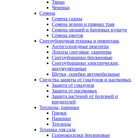
Тяпки
Черенки
Семена
Семена газона
Семена зелени и пряных трав
Семена овощей и бахчевых культур
Семена цветов
Снегоуборочная техника и инвентарь
Антигололедные реагенты
Лопаты снеговые, скреперы
Снегоуборщики бензиновые
Снегоуборщики электрические,
аккумуляторные
Щетки, скребки автомобильные
Средства защиты от грызунов и насекомых
Защита от грызунов
Защита от насекомых
Защита растений от болезней и
вредителей
Теплицы, парники
Грядки
Парники
Теплицы
Техника для сада
Газонокосилки бензиновые