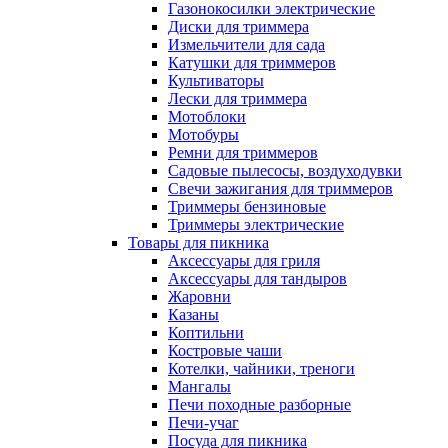
Газонокосилки электрические
Диски для триммера
Измельчители для сада
Катушки для триммеров
Культиваторы
Лески для триммера
Мотоблоки
Мотобуры
Ремни для триммеров
Садовые пылесосы, воздуходувки
Свечи зажигания для триммеров
Триммеры бензиновые
Триммеры электрические
Товары для пикника
Аксессуары для гриля
Аксессуары для тандыров
Жаровни
Казаны
Коптильни
Костровые чаши
Котелки, чайники, треноги
Мангалы
Печи походные разборные
Печи-учаг
Посуда для пикника