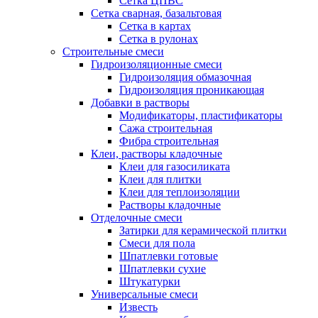
Сетка ЦПВС
Сетка сварная, базальтовая
Сетка в картах
Сетка в рулонах
Строительные смеси
Гидроизоляционные смеси
Гидроизоляция обмазочная
Гидроизоляция проникающая
Добавки в растворы
Модификаторы, пластификаторы
Сажа строительная
Фибра строительная
Клеи, растворы кладочные
Клеи для газосиликата
Клеи для плитки
Клеи для теплоизоляции
Растворы кладочные
Отделочные смеси
Затирки для керамической плитки
Смеси для пола
Шпатлевки готовые
Шпатлевки сухие
Штукатурки
Универсальные смеси
Известь