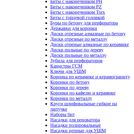
Биты с наконечником PH
Биты с наконечником PZ
Биты с наконечником Torx
Биты с торцевой головкой
Буры по бетону для перфоратора
Державки для коронки
Диски отрезные алмазные по бетону
Диски отрезные по металлу
Диски отреные алмазные по керамике
Диски пильные по дереву
Диски пильные по металлу
Зубила для перфораторов
Канистры ГСМ
Ключи для УШМ
Коронка по керамике и керамограниту
Коронки по бетону
Коронки по дереву
Коронки по кафелю и керамике
Коронки по металлу
Круги шлифовальные гибкие на
липучке
Наборы бит
Насадки для реноватора
Насадки полировальные
Насадки цепные для УШМ