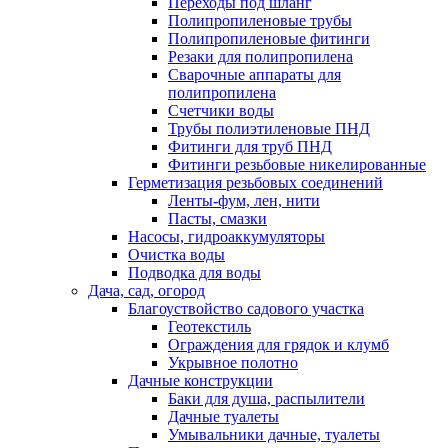
Переходы под шланг
Полипропиленовые трубы
Полипропиленовые фитинги
Резаки для полипропилена
Сварочные аппараты для
полипропилена
Счетчики воды
Трубы полиэтиленовые ПНД
Фитинги для труб ПНД
Фитинги резьбовые никелированные
Герметизация резьбовых соединений
Ленты-фум, лен, нити
Пасты, смазки
Насосы, гидроаккумуляторы
Очистка воды
Подводка для воды
Дача, сад, огород
Благоуствойство садового участка
Геотекстиль
Ограждения для грядок и клумб
Укрывное полотно
Дачные конструкции
Баки для душа, распылители
Дачные туалеты
Умывальники дачные, туалеты