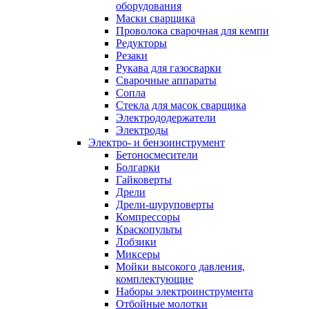
оборудования
Маски сварщика
Проволока сварочная для кемпи
Редукторы
Резаки
Рукава для газосварки
Сварочные аппараты
Сопла
Стекла для масок сварщика
Электрододержатели
Электроды
Электро- и бензоинструмент
Бетоносмесители
Болгарки
Гайковерты
Дрели
Дрели-шуруповерты
Компрессоры
Краскопульты
Лобзики
Миксеры
Мойки высокого давления,
комплектующие
Наборы электроинструмента
Отбойные молотки