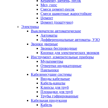
Керамзит, щебень, песок
Мел, гипс
Смеси цемент-песок
Смеси шамотные жаростойкие
Цемент
Цемент (поштучно)
Электрика
Выключатели автоматические
Автоматы
Дифференциальные автоматы, УЗО
Звонки дверные
Звонки беспроводные
Кнопки для электрических звонков
Инструмент, измерительные приборы
Мультиметры
Отвертки индикаторные
Паяльники
Кабеленесущие системы
Вводы кабельные
Кабель-каналы
Клипсы для труб
Площадки для труб
Трубы гофрированные
Кабельная продукция
Кабель