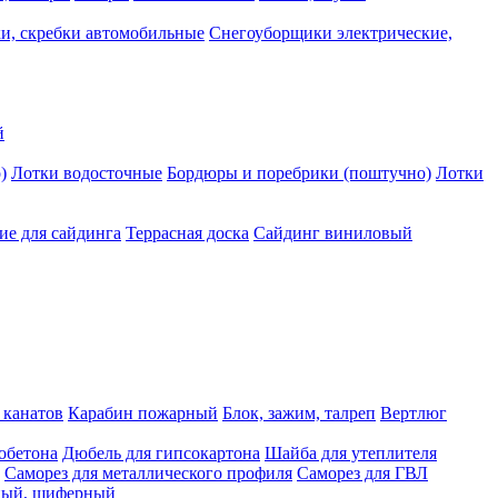
и, скребки автомобильные
Снегоуборщики электрические,
й
)
Лотки водосточные
Бордюры и поребрики (поштучно)
Лотки
е для сайдинга
Террасная доска
Сайдинг виниловый
 канатов
Карабин пожарный
Блок, зажим, талреп
Вертлюг
обетона
Дюбель для гипсокартона
Шайба для утеплителя
Саморез для металлического профиля
Саморез для ГВЛ
ьный, шиферный