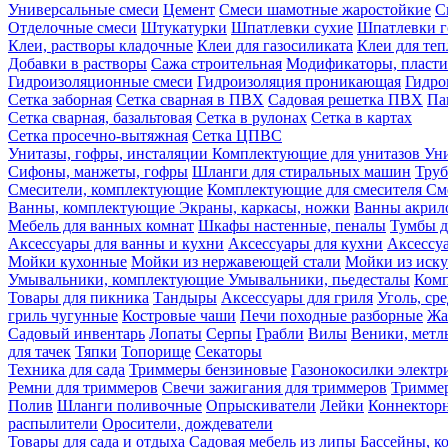
Универсальные смеси
Цемент
Смеси шамотные жаростойкие
С
Отделочные смеси
Штукатурки
Шпатлевки сухие
Шпатлевки г
Клеи, растворы кладочные
Клеи для газосиликата
Клеи для те
Добавки в растворы
Сажа строительная
Модификаторы, пласт
Гидроизоляционные смеси
Гидроизоляция проникающая
Гидро
Сетка заборная
Сетка сварная в ПВХ
Садовая решетка ПВХ
Па
Сетка сварная, базальтовая
Сетка в рулонах
Сетка в картах
Сетка просечно-вытяжная
Сетка ЦПВС
Унитазы, гофры, инсталяции
Комплектующие для унитазов
Ун
Сифоны, манжеты, гофры
Шланги для стиральных машин
Тру
Смесители, комплектующие
Комплектующие для смесителя
См
Ванны, комплектующие
Экраны, каркасы, ножки
Ванны акри
Мебель для ванных комнат
Шкафы настенные, пеналы
Тумбы д
Аксессуары для ванны и кухни
Аксессуары для кухни
Аксессу
Мойки кухонные
Мойки из нержавеющей стали
Мойки из иску
Умывальники, комплектующие
Умывальники, пьедесталы
Комп
Товары для пикника
Тандыры
Аксессуары для гриля
Уголь, ср
гриль чугунные
Костровые чаши
Печи походные разборные
Жа
Садовый инвентарь
Лопаты
Серпы
Грабли
Вилы
Веники, метл
для тачек
Тяпки
Топорище
Секаторы
Техника для сада
Триммеры бензиновые
Газонокосилки электр
Ремни для триммеров
Свечи зажигания для триммеров
Триммер
Полив
Шланги поливочные
Опрыскиватели
Лейки
Коннекторн
распылители
Оросители, дождеватели
Товары для сада и отдыха
Садовая мебель из липы
Бассейны, 