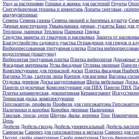
Уход за растениями
Горшки и ящики для растений
Грунты
Опор
Снегоуборочная техника и инвентарь
Лопаты снеговые, скреп
аккумуляторные
Семена
Семена газона
Семена овощей и бахчевых культур
Семе
Дачные конструкции
Умывальники дачные, туалеты
Баки для 
Теплицы, парники
Теплицы
Парники
Грядки
Средства защиты от грызунов и насекомых
Защита от насеком
Благоуствойство садового участка
Ограждения для грядок и кл
Вибропрессованная тротуарная плитка
Плитка вибропрессован
водосточные (поштучно)
Вибролитая тротуарная плитка
Плитка вибролитая
Дорожные э
Фасадные материалы
Углы фасадные
Отливы оконные
Панели 
Комплектующие для террасной доски
Плитка фасадная Hauberk
Вагонка
Углы, галтели липа
Крепеж для вагонки
Вагонка сосн
Отделка деревом
Доска шпунтованная
Щиты мебельные
Доска 
Панели отделочные
Комплектующие для ПВХ
Панели ПВХ
Па
Плитка керамическая, декоративная
Керамогранит
Искусственн
Террасная доска, комплектующие
Гипсокартон, профили
Профили для гипсокартона
Гипсокарто
Наличники и коробки
Коробки дверные
Наличники
Такелаж, тросы, цепи
Шнуры, фалы, веревки
Трос
Наконечник 
Цепь
Дюбели
Дюбель-гвоздь
Дюбель универсальный
Дюбель распо
Саморезы
Саморез для гипсокартона и металла
Саморез для гип
Гвозди, скобы арматурные
Скоба арматурная
Гвоздь финишный