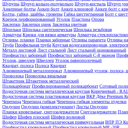
Шурупы
Шуруп кольцо-полукольцо
Шуруп-костыль
Шуруп ун
Анкерные болты
Анкер болт
Анкер клиновой
Анкер болт с кр
Болты, гайки, шайбы, гроверы
Гайка шестигранная
Болт c шес
Крепеж перфорированный
Уголок
Пластина
Опора
Заклепки
Заклепки цинк
Заклепка цветная
Шпильки
Шпилька сантехническая
Шпилька резьбовая
Арматура
Крюки для вязки арматуры
Арматура стеклопластико
Отливы, планки
Планки заборные
Отливы парапета
Отливы на
Труба
Профильная труба
Круглая водогазопроводная, электрос
Металл листовой
Лист стальной
Лист стальной оцинкованный
Профнастил заборный
Профнастил заборный С-8 эконом
Профн
Уголок, швеллер
Швеллер
Уголок равнополочный
Квадрат, полоса
Полоса
Квадрат
Алюминиевый металлопрокат
Алюминиевый уголок, полоса, 
Проволока
Проволока вязальная
Штакетник
Штакетник металлический
Поликарбонат
Профилированный поликарбонат
Сотовый поли
Водосточная система металлическая круглая
Коричневый - RAL
Водосточная система пластиковая круглая
ВКР Дёке Premium К
Черепица
Черепица гибкая
Черепица гибкая элементы отделки
Ондулин
Ондулин (комплектующие)
Листы Ондулин
Планки кровельные, снегозадержатели
Снегозадержатели
План
Шифер
Шифер плоский
Шифер волновой
Водосточная система металлическая прямоугольная
ВПР ПЭ Ко
Профнастил кровельный
Профнастил кровельный МР -20R