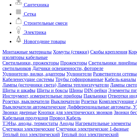
Сантехника
Сетка
Строительные смеси
Электрика
Новогодние товары
Монтажные материалы
Хомуты (стяжки)
Скобы крепления
Кор
изоляторы кабельные
Светильники, прожекторы
Прожекторы
Светильники линейны
светильников
Датчики освещенности, фотореле
Удлинители, вилки, адаптеры
Удлинители
Разветвители сетевы
Кабеленесущие системы
Трубы гофрированные
Кабель-каналы
Лампы (источники света)
Лампы теплоизлучатели
Лампы свет
Щиты и шкафы
Щиты и боксы
Шины
DIN-рейки
Элементы пи
Инструмент, измерительные приборы
Паяльники
Отвертки ин
Розетки, выключатели
Выключатели
Розетки
Комплектующие д
Выключатели автоматические
Дифференциальные автоматы, 
Звонки дверные
Кнопки для электрических звонков
Звонки бе
Кабельная продукция
Провод
Кабель
ТЭНы, аноды, термостаты
Аноды
Нагревательные элементы
Счетчики электрические
Счетчики электрические 1-фазные
Теплый пол электрический
Теплый пол электрический