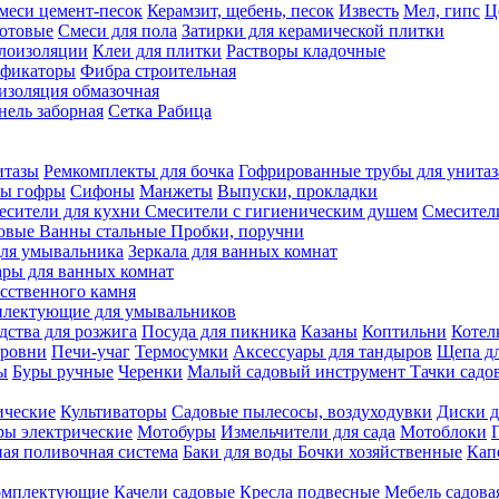
меси цемент-песок
Керамзит, щебень, песок
Известь
Мел, гипс
Ц
отовые
Смеси для пола
Затирки для керамической плитки
плоизоляции
Клеи для плитки
Растворы кладочные
ификаторы
Фибра строительная
изоляция обмазочная
нель заборная
Сетка Рабица
итазы
Ремкомплекты для бочка
Гофрированные трубы для унитаз
бы гофры
Сифоны
Манжеты
Выпуски, прокладки
есители для кухни
Смесители с гигиеническим душем
Смесител
ловые
Ванны стальные
Пробки, поручни
ля умывальника
Зеркала для ванных комнат
ары для ванных комнат
сственного камня
лектующие для умывальников
едства для розжига
Посуда для пикника
Казаны
Коптильни
Котел
ровни
Печи-учаг
Термосумки
Аксессуары для тандыров
Щепа дл
ы
Буры ручные
Черенки
Малый садовый инструмент
Тачки садо
ические
Культиваторы
Садовые пылесосы, воздуходувки
Диски д
ы электрические
Мотобуры
Измельчители для сада
Мотоблоки
ая поливочная система
Баки для воды
Бочки хозяйственные
Кап
комплектующие
Качели садовые
Кресла подвесные
Мебель садова