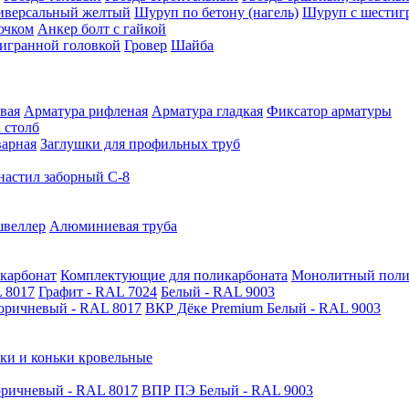
иверсальный желтый
Шуруп по бетону (нагель)
Шуруп с шестиг
ючком
Анкер болт с гайкой
тигранной головкой
Гровер
Шайба
вая
Арматура рифленая
Арматура гладкая
Фиксатор арматуры
 столб
варная
Заглушки для профильных труб
астил заборный С-8
швеллер
Алюминиевая труба
карбонат
Комплектующие для поликарбоната
Монолитный поли
 8017
Графит - RAL 7024
Белый - RAL 9003
оричневый - RAL 8017
ВКР Дёке Premium Белый - RAL 9003
ки и коньки кровельные
ричневый - RAL 8017
ВПР ПЭ Белый - RAL 9003