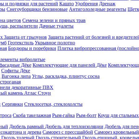
ы и подвязки для растений
Кашпо
Удобрения
Дренаж
еры
Снегоуборщики бензиновые
Антигололедные реагенты
Щетк
на цветов
Семена зелени и пряных трав
душа, распылители
Дачные туалеты
ых
Защита от грызунов
Защита растений от болезней и вредителе
умб
Геотекстиль
Укрывное полотно
ная
Бордюры и поребрики
Плитка вибропрессованная (послойно
лементы вибролитые
фасадные Дёке
Комплектующие для панелей Дёке
Комплектующи
Софиты Дёке
а
Вагонка липа
Углы, раскладка, плинтус сосна
строганая
нели декоративные ПВХ
ый камень Атлас Стоун
н
Серпянки
Стеклосетки, стеклохолсты
троса
Скоба такелажная
Рым-гайка
Рым-болт
Коуш для стальных
рный
Дюбель рамный
Дюбель для теплоизоляции
Дюбель для пен
сокартона и дерева
Саморез с прессшайбой
Саморез кровельный
Гвоздь толевый
Гвоздь строительный
Гвоздь ершоный, кровел