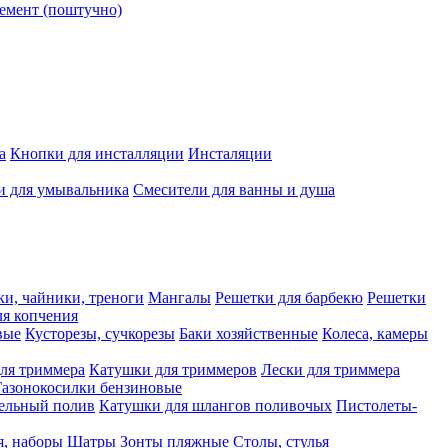
емент (поштучно)
а
Кнопки для инсталляции
Инсталяции
и для умывальника
Смесители для ванны и душа
ки, чайники, треноги
Мангалы
Решетки для барбекю
Решетки
я копчения
вые
Кусторезы, сучкорезы
Баки хозяйственные
Колеса, камеры
ля триммера
Катушки для триммеров
Лески для триммера
Газонокосилки бензиновые
ельный полив
Катушки для шлангов поливочых
Пистолеты-
я, наборы
Шатры
Зонты пляжные
Столы, стулья