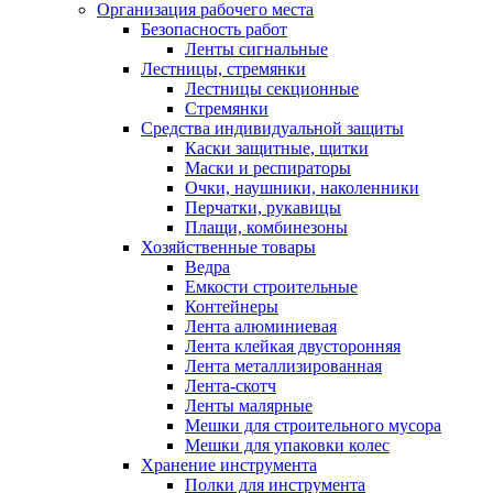
Организация рабочего места
Безопасность работ
Ленты сигнальные
Лестницы, стремянки
Лестницы секционные
Стремянки
Средства индивидуальной защиты
Каски защитные, щитки
Маски и респираторы
Очки, наушники, наколенники
Перчатки, рукавицы
Плащи, комбинезоны
Хозяйственные товары
Ведра
Емкости строительные
Контейнеры
Лента алюминиевая
Лента клейкая двусторонняя
Лента металлизированная
Лента-скотч
Ленты малярные
Мешки для строительного мусора
Мешки для упаковки колес
Хранение инструмента
Полки для инструмента