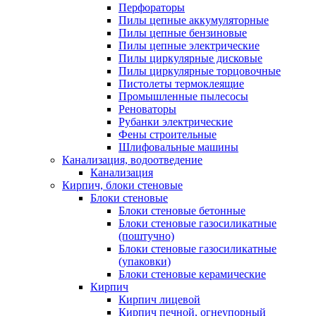
Перфораторы
Пилы цепные аккумуляторные
Пилы цепные бензиновые
Пилы цепные электрические
Пилы циркулярные дисковые
Пилы циркулярные торцовочные
Пистолеты термоклеящие
Промышленные пылесосы
Реноваторы
Рубанки электрические
Фены строительные
Шлифовальные машины
Канализация, водоотведение
Канализация
Кирпич, блоки стеновые
Блоки стеновые
Блоки стеновые бетонные
Блоки стеновые газосиликатные
(поштучно)
Блоки стеновые газосиликатные
(упаковки)
Блоки стеновые керамические
Кирпич
Кирпич лицевой
Кирпич печной, огнеупорный