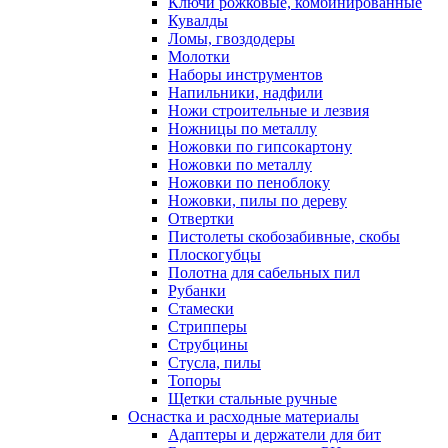
Ключи рожковые, комбинированные
Кувалды
Ломы, гвоздодеры
Молотки
Наборы инструментов
Напильники, надфили
Ножи строительные и лезвия
Ножницы по металлу
Ножовки по гипсокартону
Ножовки по металлу
Ножовки по пеноблоку
Ножовки, пилы по дереву
Отвертки
Пистолеты скобозабивные, скобы
Плоскогубцы
Полотна для сабельных пил
Рубанки
Стамески
Стрипперы
Струбцины
Стусла, пилы
Топоры
Щетки стальные ручные
Оснастка и расходные материалы
Адаптеры и держатели для бит