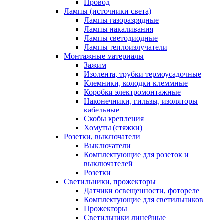
Провод
Лампы (источники света)
Лампы газоразрядные
Лампы накаливания
Лампы светодиодные
Лампы теплоизлучатели
Монтажные материалы
Зажим
Изолента, трубки термоусадочные
Клемники, колодки клеммные
Коробки электромонтажные
Наконечники, гильзы, изоляторы
кабельные
Скобы крепления
Хомуты (стяжки)
Розетки, выключатели
Выключатели
Комплектующие для розеток и
выключателей
Розетки
Светильники, прожекторы
Датчики освещенности, фотореле
Комплектующие для светильников
Прожекторы
Светильники линейные