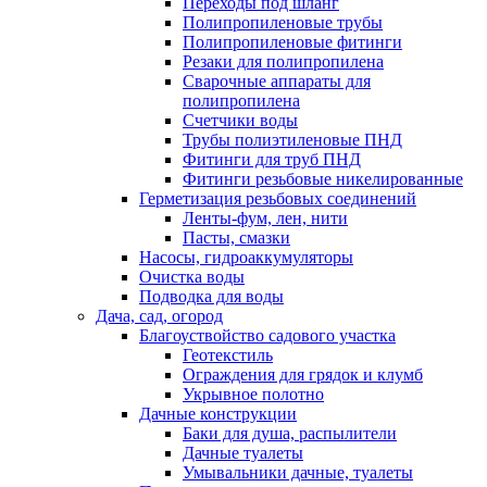
Переходы под шланг
Полипропиленовые трубы
Полипропиленовые фитинги
Резаки для полипропилена
Сварочные аппараты для
полипропилена
Счетчики воды
Трубы полиэтиленовые ПНД
Фитинги для труб ПНД
Фитинги резьбовые никелированные
Герметизация резьбовых соединений
Ленты-фум, лен, нити
Пасты, смазки
Насосы, гидроаккумуляторы
Очистка воды
Подводка для воды
Дача, сад, огород
Благоуствойство садового участка
Геотекстиль
Ограждения для грядок и клумб
Укрывное полотно
Дачные конструкции
Баки для душа, распылители
Дачные туалеты
Умывальники дачные, туалеты