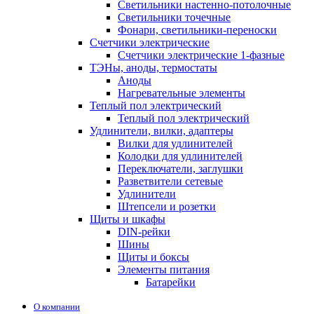
Светильники настенно-потолочные
Светильники точечные
Фонари, светильники-переноски
Счетчики электрические
Счетчики электрические 1-фазные
ТЭНы, аноды, термостаты
Аноды
Нагревательные элементы
Теплый пол электрический
Теплый пол электрический
Удлинители, вилки, адаптеры
Вилки для удлинителей
Колодки для удлинителей
Переключатели, заглушки
Разветвители сетевые
Удлинители
Штепсели и розетки
Щиты и шкафы
DIN-рейки
Шины
Щиты и боксы
Элементы питания
Батарейки
О компании