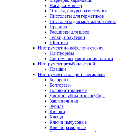
Маркеры, карандаши
Насадка-миксер
Отвесы, шнуры разметочные
Пистолеты для герметиков
Пистолеты для монтажной пены
Правила
Расшивки для швов
Терки, полутерки
Шпатели
Инструмент по кафелю и стеклу
Плиткорезы
Система выравнивания плитки
Инструмент резьбонарезной
Плашки
Инструмент столярно-слесарный
Бокорезы
Болторезы
Головки торцевые
Длинногубцы, тонкогубцы
Заклепочники
Зубила
Киянки
Клещи
Ключи имбусовые
Ключи разводные