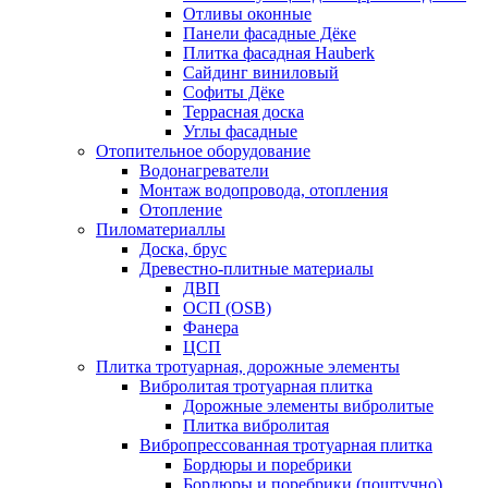
Отливы оконные
Панели фасадные Дёке
Плитка фасадная Hauberk
Сайдинг виниловый
Софиты Дёке
Террасная доска
Углы фасадные
Отопительное оборудование
Водонагреватели
Монтаж водопровода, отопления
Отопление
Пиломатериаллы
Доска, брус
Древестно-плитные материалы
ДВП
ОСП (OSB)
Фанера
ЦСП
Плитка тротуарная, дорожные элементы
Вибролитая тротуарная плитка
Дорожные элементы вибролитые
Плитка вибролитая
Вибропрессованная тротуарная плитка
Бордюры и поребрики
Бордюры и поребрики (поштучно)