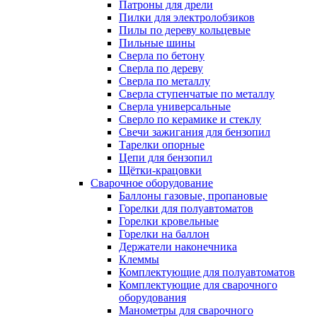
Патроны для дрели
Пилки для электролобзиков
Пилы по дереву кольцевые
Пильные шины
Сверла по бетону
Сверла по дереву
Сверла по металлу
Сверла ступенчатые по металлу
Сверла универсальные
Сверло по керамике и стеклу
Свечи зажигания для бензопил
Тарелки опорные
Цепи для бензопил
Щётки-крацовки
Сварочное оборудование
Баллоны газовые, пропановые
Горелки для полуавтоматов
Горелки кровельные
Горелки на баллон
Держатели наконечника
Клеммы
Комплектующие для полуавтоматов
Комплектующие для сварочного
оборудования
Манометры для сварочного