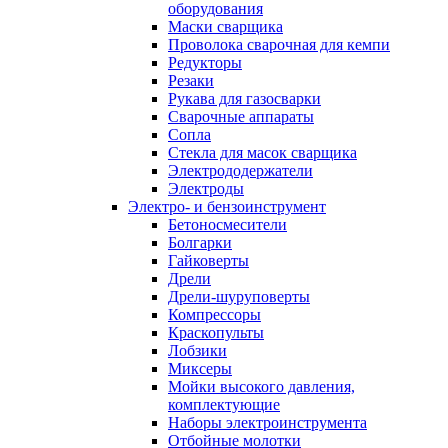
оборудования
Маски сварщика
Проволока сварочная для кемпи
Редукторы
Резаки
Рукава для газосварки
Сварочные аппараты
Сопла
Стекла для масок сварщика
Электрододержатели
Электроды
Электро- и бензоинструмент
Бетоносмесители
Болгарки
Гайковерты
Дрели
Дрели-шуруповерты
Компрессоры
Краскопульты
Лобзики
Миксеры
Мойки высокого давления,
комплектующие
Наборы электроинструмента
Отбойные молотки