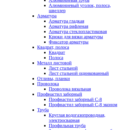
Алюминиевая труба
Алюминиевый уголок, полоса,
швеллер
Арматура
Арматура гладкая
Арматура рифленая
Арматура стеклопластиковая
Крюки для вязки арматуры
Фиксатор арматуры
Квадрат, полоса
Квадрат
Полоса
Металл листовой
Лист стальной
Лист стальной оцинкованный
Отливы, планки
Проволока
Проволока вязальная
Профнастил заборный
Профнастил заборный С-8
Профнастил заборный С-8 эконом
Труба
Круглая водогазопроводная,
электросварная
Профильная труба