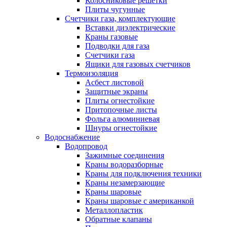
Колосниковые решетки
Плиты чугунные
Счетчики газа, комплектующие
Вставки диэлектрические
Краны газовые
Подводки для газа
Счетчики газа
Ящики для газовых счетчиков
Термоизоляция
Асбест листовой
Защитные экраны
Плиты огнестойкие
Притопочные листы
Фольга алюминиевая
Шнуры огнестойкие
Водоснабжение
Водопровод
Зажимные соединения
Краны водоразборные
Краны для подключения техники
Краны незамерзающие
Краны шаровые
Краны шаровые с американкой
Металлопластик
Обратные клапаны