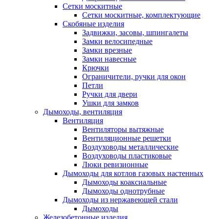
Сетки москитные
Сетки москитные, комплектующие
Скобяные изделия
Задвижки, засовы, шпингалеты
Замки велосипедные
Замки врезные
Замки навесные
Крючки
Ограничители, ручки для окон
Петли
Ручки для двери
Ушки для замков
Дымоходы, вентиляция
Вентиляция
Вентиляторы вытяжные
Вентиляционные решетки
Воздуховоды металлические
Воздуховоды пластиковые
Люки ревизионные
Дымоходы для котлов газовых настенных
Дымоходы коаксиальные
Дымоходы однотрубные
Дымоходы из нержавеющей стали
Дымоходы
Железобетонные изделия