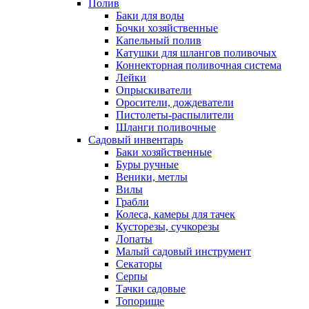
Полив
Баки для воды
Бочки хозяйственные
Капельный полив
Катушки для шлангов поливочых
Коннекторная поливочная система
Лейки
Опрыскиватели
Оросители, дождеватели
Пистолеты-распылители
Шланги поливочные
Садовый инвентарь
Баки хозяйственные
Буры ручные
Веники, метлы
Вилы
Грабли
Колеса, камеры для тачек
Кусторезы, сучкорезы
Лопаты
Малый садовый инструмент
Секаторы
Серпы
Тачки садовые
Топорище