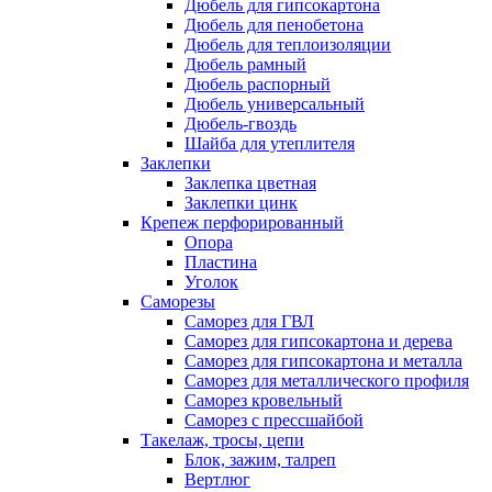
Дюбель для гипсокартона
Дюбель для пенобетона
Дюбель для теплоизоляции
Дюбель рамный
Дюбель распорный
Дюбель универсальный
Дюбель-гвоздь
Шайба для утеплителя
Заклепки
Заклепка цветная
Заклепки цинк
Крепеж перфорированный
Опора
Пластина
Уголок
Саморезы
Саморез для ГВЛ
Саморез для гипсокартона и дерева
Саморез для гипсокартона и металла
Саморез для металлического профиля
Саморез кровельный
Саморез с прессшайбой
Такелаж, тросы, цепи
Блок, зажим, талреп
Вертлюг