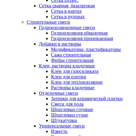
Сетка ЦПВС
Сетка сварная, базальтовая
Сетка в картах
Сетка в рулонах
Строительные смеси
Гидроизоляционные смеси
Гидроизоляция обмазочная
Гидроизоляция проникающая
Добавки в растворы
Модификаторы, пластификаторы
Сажа строительная
Фибра строительная
Клеи, растворы кладочные
Клеи для газосиликата
Клеи для плитки
Клеи для теплоизоляции
Растворы кладочные
Отделочные смеси
Затирки для керамической плитки
Смеси для пола
Шпатлевки готовые
Шпатлевки сухие
Штукатурки
Универсальные смеси
Известь