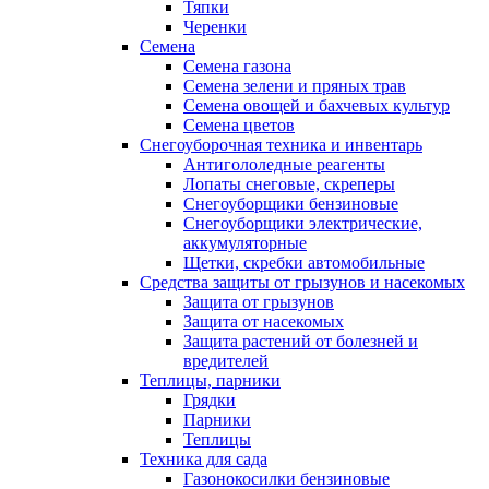
Тяпки
Черенки
Семена
Семена газона
Семена зелени и пряных трав
Семена овощей и бахчевых культур
Семена цветов
Снегоуборочная техника и инвентарь
Антигололедные реагенты
Лопаты снеговые, скреперы
Снегоуборщики бензиновые
Снегоуборщики электрические,
аккумуляторные
Щетки, скребки автомобильные
Средства защиты от грызунов и насекомых
Защита от грызунов
Защита от насекомых
Защита растений от болезней и
вредителей
Теплицы, парники
Грядки
Парники
Теплицы
Техника для сада
Газонокосилки бензиновые