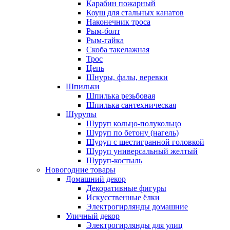
Карабин пожарный
Коуш для стальных канатов
Наконечник троса
Рым-болт
Рым-гайка
Скоба такелажная
Трос
Цепь
Шнуры, фалы, веревки
Шпильки
Шпилька резьбовая
Шпилька сантехническая
Шурупы
Шуруп кольцо-полукольцо
Шуруп по бетону (нагель)
Шуруп с шестигранной головкой
Шуруп универсальный желтый
Шуруп-костыль
Новогодние товары
Домашний декор
Декоративные фигуры
Искусственные ёлки
Электрогирлянды домашние
Уличный декор
Электрогирлянды для улиц