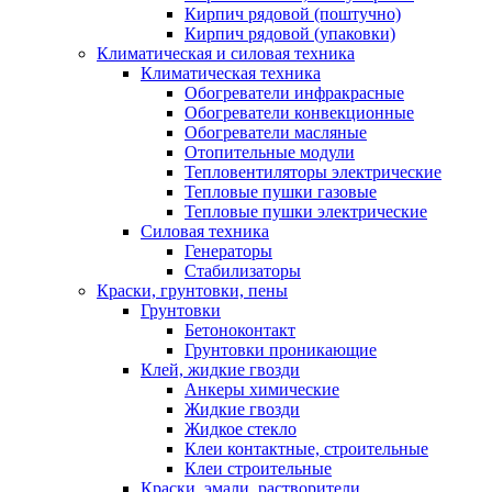
Кирпич рядовой (поштучно)
Кирпич рядовой (упаковки)
Климатическая и силовая техника
Климатическая техника
Обогреватели инфракрасные
Обогреватели конвекционные
Обогреватели масляные
Отопительные модули
Тепловентиляторы электрические
Тепловые пушки газовые
Тепловые пушки электрические
Силовая техника
Генераторы
Стабилизаторы
Краски, грунтовки, пены
Грунтовки
Бетоноконтакт
Грунтовки проникающие
Клей, жидкие гвозди
Анкеры химические
Жидкие гвозди
Жидкое стекло
Клеи контактные, строительные
Клеи строительные
Краски, эмали, растворители