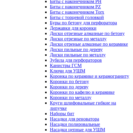
Биты с наконечником PH
Биты с наконечником PZ
Биты с наконечником Torx
Биты с торцевой головкой
Буры по бетону для перфоратора
Державки для коронки
Диски отрезные алмазные по бетону
Диски отрезные по металлу
Диски отреные алмазные по керамике
Диски пильные по дереву
Диски пильные по металлу
Зубила для перфораторов
Канистры ГСМ
Ключи для УШМ
Коронка по керамике и керамограниту
Коронки по бетону
Коронки по дереву
Коронки по кафелю и керамике
Коронки по металлу
Круги шлифовальные гибкие на
липучке
Наборы бит
Насадки для реноватора
Насадки полировальные
Насадки цепные для УШМ