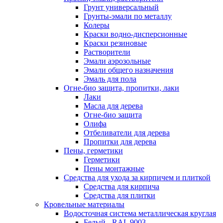
Грунт универсальный
Грунты-эмали по металлу
Колеры
Краски водно-дисперсионные
Краски резиновые
Растворители
Эмали аэрозольные
Эмали общего назначения
Эмаль для пола
Огне-био защита, пропитки, лаки
Лаки
Масла для дерева
Огне-био защита
Олифа
Отбеливатели для дерева
Пропитки для дерева
Пены, герметики
Герметики
Пены монтажные
Средства для ухода за кирпичем и плиткой
Средства для кирпича
Средства для плитки
Кровельные материалы
Водосточная система металлическая круглая
Белый - RAL 9003