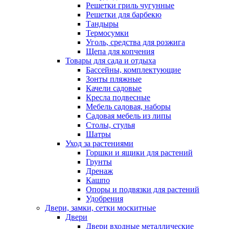
Решетки гриль чугунные
Решетки для барбекю
Тандыры
Термосумки
Уголь, средства для розжига
Щепа для копчения
Товары для сада и отдыха
Бассейны, комплектующие
Зонты пляжные
Качели садовые
Кресла подвесные
Мебель садовая, наборы
Садовая мебель из липы
Столы, стулья
Шатры
Уход за растениями
Горшки и ящики для растений
Грунты
Дренаж
Кашпо
Опоры и подвязки для растений
Удобрения
Двери, замки, сетки москитные
Двери
Двери входные металлические