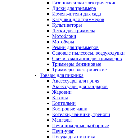
Газонокосилки электрические
Диски для триммера
Измельчители для сада
Катушки для триммеров
Культиваторы
Лески для триммера
Мотоблоки
Мотобуры
Ремни для триммеров
Садовые пылесосы, воздуходувки
Свечи зажигания для триммеров
Триммеры бензиновые
Триммеры электрические
Товары для пикника
Аксессуары для гриля
Аксессуары для тандыров
Жаровни
Казаны
Коптильни
Костровые чаши
Котелки, чайники, треноги
Мангалы
Печи походные разборные
Печи-учаг
Посуда для пикника