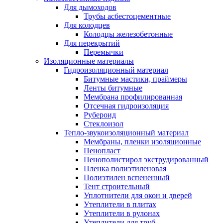
Для дымоходов
Трубы асбестоцементные
Для колодцев
Колодцы железобетонные
Для перекрытий
Перемычки
Изоляционные материалы
Гидроизоляционный материал
Битумные мастики, праймеры
Ленты битумные
Мембрана профилированная
Отсечная гидроизоляция
Рубероид
Стеклоизол
Тепло-звукоизоляционный материал
Мембраны, пленки изоляционные
Пенопласт
Пенополистирол экструдированный
Пленка полиэтиленовая
Полиэтилен вспененный
Тент строительный
Уплотнители для окон и дверей
Утеплители в плитах
Утеплители в рулонах
Утеплители для труб