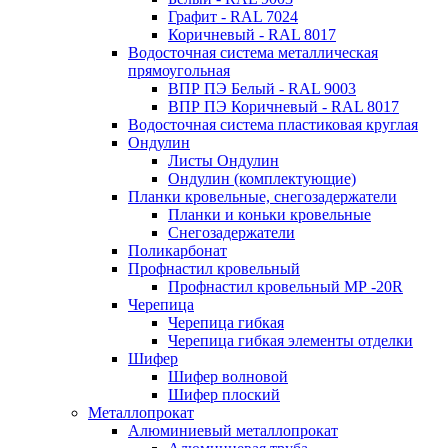
Графит - RAL 7024
Коричневый - RAL 8017
Водосточная система металлическая
прямоугольная
ВПР ПЭ Белый - RAL 9003
ВПР ПЭ Коричневый - RAL 8017
Водосточная система пластиковая круглая
Ондулин
Листы Ондулин
Ондулин (комплектующие)
Планки кровельные, снегозадержатели
Планки и коньки кровельные
Снегозадержатели
Поликарбонат
Профнастил кровельный
Профнастил кровельный МР -20R
Черепица
Черепица гибкая
Черепица гибкая элементы отделки
Шифер
Шифер волновой
Шифер плоский
Металлопрокат
Алюминиевый металлопрокат