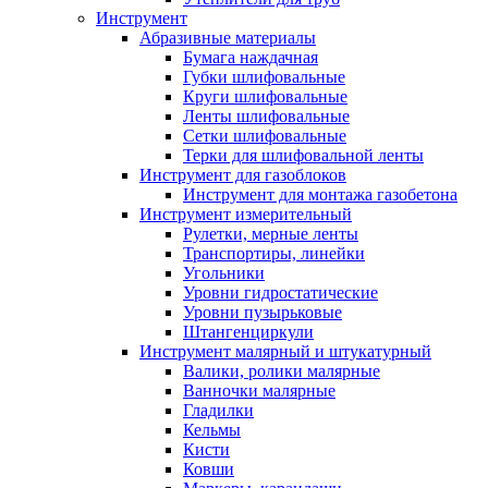
Инструмент
Абразивные материалы
Бумага наждачная
Губки шлифовальные
Круги шлифовальные
Ленты шлифовальные
Сетки шлифовальные
Терки для шлифовальной ленты
Инструмент для газоблоков
Инструмент для монтажа газобетона
Инструмент измерительный
Рулетки, мерные ленты
Транспортиры, линейки
Угольники
Уровни гидростатические
Уровни пузырьковые
Штангенциркули
Инструмент малярный и штукатурный
Валики, ролики малярные
Ванночки малярные
Гладилки
Кельмы
Кисти
Ковши