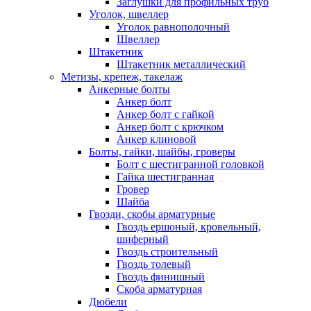
Заглушки для профильных труб
Уголок, швеллер
Уголок равнополочный
Швеллер
Штакетник
Штакетник металлический
Метизы, крепеж, такелаж
Анкерные болты
Анкер болт
Анкер болт с гайкой
Анкер болт с крючком
Анкер клиновой
Болты, гайки, шайбы, гроверы
Болт c шестигранной головкой
Гайка шестигранная
Гровер
Шайба
Гвозди, скобы арматурные
Гвоздь ершоный, кровельный,
шиферный
Гвоздь строительный
Гвоздь толевый
Гвоздь финишный
Скоба арматурная
Дюбели