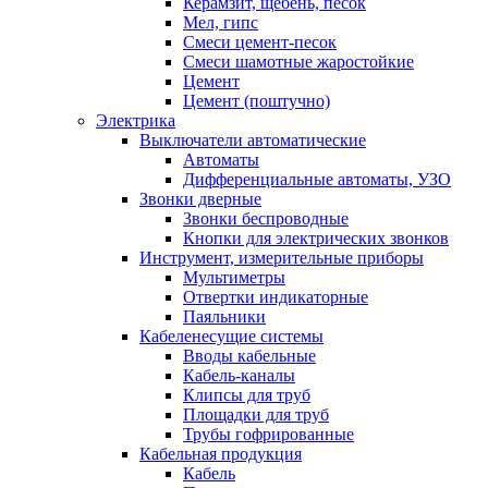
Керамзит, щебень, песок
Мел, гипс
Смеси цемент-песок
Смеси шамотные жаростойкие
Цемент
Цемент (поштучно)
Электрика
Выключатели автоматические
Автоматы
Дифференциальные автоматы, УЗО
Звонки дверные
Звонки беспроводные
Кнопки для электрических звонков
Инструмент, измерительные приборы
Мультиметры
Отвертки индикаторные
Паяльники
Кабеленесущие системы
Вводы кабельные
Кабель-каналы
Клипсы для труб
Площадки для труб
Трубы гофрированные
Кабельная продукция
Кабель