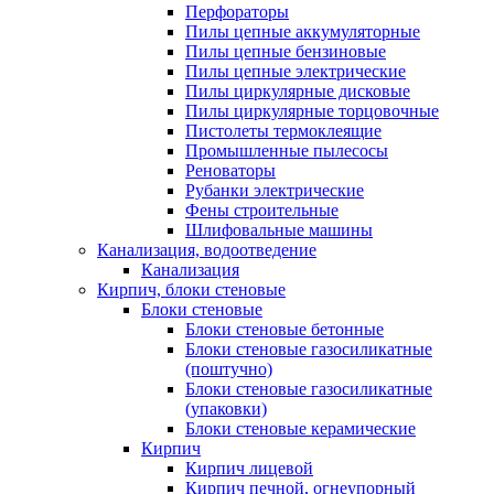
Перфораторы
Пилы цепные аккумуляторные
Пилы цепные бензиновые
Пилы цепные электрические
Пилы циркулярные дисковые
Пилы циркулярные торцовочные
Пистолеты термоклеящие
Промышленные пылесосы
Реноваторы
Рубанки электрические
Фены строительные
Шлифовальные машины
Канализация, водоотведение
Канализация
Кирпич, блоки стеновые
Блоки стеновые
Блоки стеновые бетонные
Блоки стеновые газосиликатные
(поштучно)
Блоки стеновые газосиликатные
(упаковки)
Блоки стеновые керамические
Кирпич
Кирпич лицевой
Кирпич печной, огнеупорный