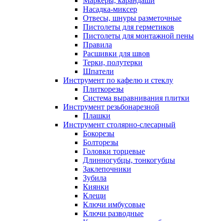
Маркеры, карандаши
Насадка-миксер
Отвесы, шнуры разметочные
Пистолеты для герметиков
Пистолеты для монтажной пены
Правила
Расшивки для швов
Терки, полутерки
Шпатели
Инструмент по кафелю и стеклу
Плиткорезы
Система выравнивания плитки
Инструмент резьбонарезной
Плашки
Инструмент столярно-слесарный
Бокорезы
Болторезы
Головки торцевые
Длинногубцы, тонкогубцы
Заклепочники
Зубила
Киянки
Клещи
Ключи имбусовые
Ключи разводные