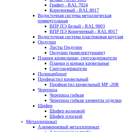
Графит - RAL 7024
Коричневый - RAL 8017
Водосточная система металлическая
прямоугольная
ВПР ПЭ Белый - RAL 9003
ВПР ПЭ Коричневый - RAL 8017
Водосточная система пластиковая круглая
Ондулин
Листы Ондулин
Ондулин (комплектующие)
Планки кровельные, снегозадержатели
Планки и коньки кровельные
Снегозадержатели
Поликарбонат
Профнастил кровельный
Профнастил кровельный МР -20R
Черепица
Черепица гибкая
Черепица гибкая элементы отделки
Шифер
Шифер волновой
Шифер плоский
Металлопрокат
Алюминиевый металлопрокат