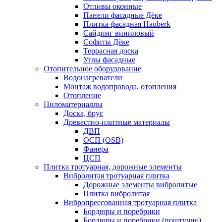
Отливы оконные
Панели фасадные Дёке
Плитка фасадная Hauberk
Сайдинг виниловый
Софиты Дёке
Террасная доска
Углы фасадные
Отопительное оборудование
Водонагреватели
Монтаж водопровода, отопления
Отопление
Пиломатериаллы
Доска, брус
Древестно-плитные материалы
ДВП
ОСП (OSB)
Фанера
ЦСП
Плитка тротуарная, дорожные элементы
Вибролитая тротуарная плитка
Дорожные элементы вибролитые
Плитка вибролитая
Вибропрессованная тротуарная плитка
Бордюры и поребрики
Бордюры и поребрики (поштучно)