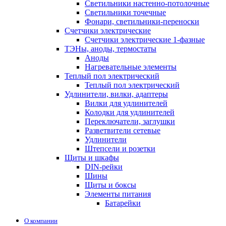
Светильники настенно-потолочные
Светильники точечные
Фонари, светильники-переноски
Счетчики электрические
Счетчики электрические 1-фазные
ТЭНы, аноды, термостаты
Аноды
Нагревательные элементы
Теплый пол электрический
Теплый пол электрический
Удлинители, вилки, адаптеры
Вилки для удлинителей
Колодки для удлинителей
Переключатели, заглушки
Разветвители сетевые
Удлинители
Штепсели и розетки
Щиты и шкафы
DIN-рейки
Шины
Щиты и боксы
Элементы питания
Батарейки
О компании