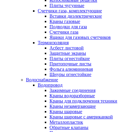
Колосниковые решетки
Плиты чугунные
Счетчики газа, комплектующие
Вставки диэлектрические
Краны газовые
Подводки для газа
Счетчики газа
Ящики для газовых счетчиков
Термоизоляция
Асбест листовой
Защитные экраны
Плиты огнестойкие
Притопочные листы
Фольга алюминиевая
Шнуры огнестойкие
Водоснабжение
Водопровод
Зажимные соединения
Краны водоразборные
Краны для подключения техники
Краны незамерзающие
Краны шаровые
Краны шаровые с американкой
Металлопластик
Обратные клапаны