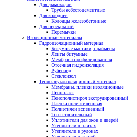
Для дымоходов
Трубы асбестоцементные
Для колодцев
Колодцы железобетонные
Для перекрытий
Перемычки
Изоляционные материалы
Гидроизоляционный материал
Битумные мастики, праймеры
Ленты битумные
Мембрана профилированная
Отсечная гидроизоляция
Рубероид
Стеклоизол
Тепло-звукоизоляционный материал
Мембраны, пленки изоляционные
Пенопласт
Пенополистирол экструдированный
Пленка полиэтиленовая
Полиэтилен вспененный
Тент строительный
Уплотнители для окон и дверей
Утеплители в плитах
Утеплители в рулонах
Утеплители для труб