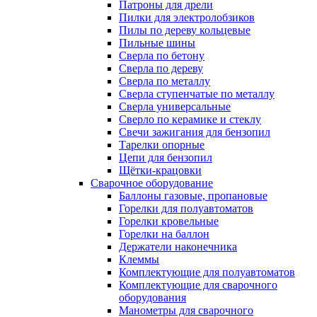
Патроны для дрели
Пилки для электролобзиков
Пилы по дереву кольцевые
Пильные шины
Сверла по бетону
Сверла по дереву
Сверла по металлу
Сверла ступенчатые по металлу
Сверла универсальные
Сверло по керамике и стеклу
Свечи зажигания для бензопил
Тарелки опорные
Цепи для бензопил
Щётки-крацовки
Сварочное оборудование
Баллоны газовые, пропановые
Горелки для полуавтоматов
Горелки кровельные
Горелки на баллон
Держатели наконечника
Клеммы
Комплектующие для полуавтоматов
Комплектующие для сварочного
оборудования
Манометры для сварочного