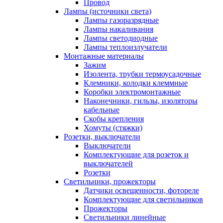
Провод
Лампы (источники света)
Лампы газоразрядные
Лампы накаливания
Лампы светодиодные
Лампы теплоизлучатели
Монтажные материалы
Зажим
Изолента, трубки термоусадочные
Клемники, колодки клеммные
Коробки электромонтажные
Наконечники, гильзы, изоляторы
кабельные
Скобы крепления
Хомуты (стяжки)
Розетки, выключатели
Выключатели
Комплектующие для розеток и
выключателей
Розетки
Светильники, прожекторы
Датчики освещенности, фотореле
Комплектующие для светильников
Прожекторы
Светильники линейные