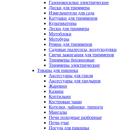
Газонокосилки электрические
Диски для триммера
Измельчители для сада
Катушки для триммеров
Культиваторы
Лески для триммера
Мотоблоки
Мотобуры
Ремни для триммеров
Садовые пылесосы, воздуходувки
Свечи зажигания для триммеров
Триммеры бензиновые
Триммеры электрические
Товары для пикника
Аксессуары для гриля
Аксессуары для тандыров
Жаровни
Казаны
Коптильни
Костровые чаши
Котелки, чайники, треноги
Мангалы
Печи походные разборные
Печи-учаг
Посуда для пикника