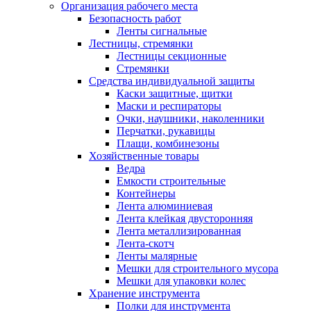
Организация рабочего места
Безопасность работ
Ленты сигнальные
Лестницы, стремянки
Лестницы секционные
Стремянки
Средства индивидуальной защиты
Каски защитные, щитки
Маски и респираторы
Очки, наушники, наколенники
Перчатки, рукавицы
Плащи, комбинезоны
Хозяйственные товары
Ведра
Емкости строительные
Контейнеры
Лента алюминиевая
Лента клейкая двусторонняя
Лента металлизированная
Лента-скотч
Ленты малярные
Мешки для строительного мусора
Мешки для упаковки колес
Хранение инструмента
Полки для инструмента