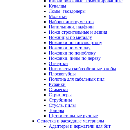
Ключи рожковые, комбинированные
Кувалды
Ломы, гвоздодеры
Молотки
Наборы инструментов
Напильники, надфили
Ножи строительные и лезвия
Ножницы по металлу
Ножовки по гипсокартону
Ножовки по металлу
Ножовки по пеноблоку
Ножовки, пилы по дереву
Отвертки
Пистолеты скобозабивные, скобы
Плоскогубцы
Полотна для сабельных пил
Рубанки
Стамески
Стрипперы
Струбцины
Стусла, пилы
Топоры
Щетки стальные ручные
Оснастка и расходные материалы
Адаптеры и держатели для бит