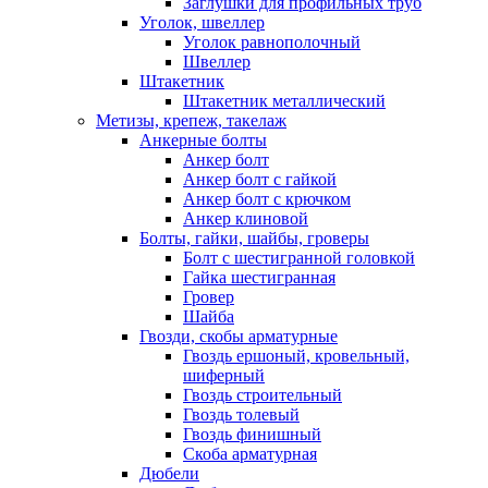
Заглушки для профильных труб
Уголок, швеллер
Уголок равнополочный
Швеллер
Штакетник
Штакетник металлический
Метизы, крепеж, такелаж
Анкерные болты
Анкер болт
Анкер болт с гайкой
Анкер болт с крючком
Анкер клиновой
Болты, гайки, шайбы, гроверы
Болт c шестигранной головкой
Гайка шестигранная
Гровер
Шайба
Гвозди, скобы арматурные
Гвоздь ершоный, кровельный,
шиферный
Гвоздь строительный
Гвоздь толевый
Гвоздь финишный
Скоба арматурная
Дюбели