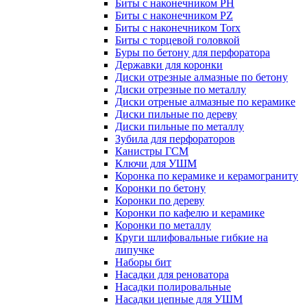
Биты с наконечником PH
Биты с наконечником PZ
Биты с наконечником Torx
Биты с торцевой головкой
Буры по бетону для перфоратора
Державки для коронки
Диски отрезные алмазные по бетону
Диски отрезные по металлу
Диски отреные алмазные по керамике
Диски пильные по дереву
Диски пильные по металлу
Зубила для перфораторов
Канистры ГСМ
Ключи для УШМ
Коронка по керамике и керамограниту
Коронки по бетону
Коронки по дереву
Коронки по кафелю и керамике
Коронки по металлу
Круги шлифовальные гибкие на
липучке
Наборы бит
Насадки для реноватора
Насадки полировальные
Насадки цепные для УШМ