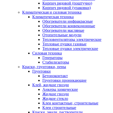
Кирпич рядовой (поштучно)
Кирпич рядовой (упаковки)
Климатическая и силовая техника
Климатическая техника
Обогреватели инфракрасные
Обогреватели конвекционные
Обогреватели масляные
Отопительные модули
Тепловентиляторы электрические
Тепловые пушки газовые
Тепловые пушки электрические
Силовая техника
Генераторы
Стабилизаторы
Краски, грунтовки, пены
Грунтовки
Бетоноконтакт
Грунтовки проникающие
Клей, жидкие гвозди
Анкеры химические
Жидкие гвозди
Жидкое стекло
Клеи контактные, строительные
Клеи строительные
Краски, эмали, растворители