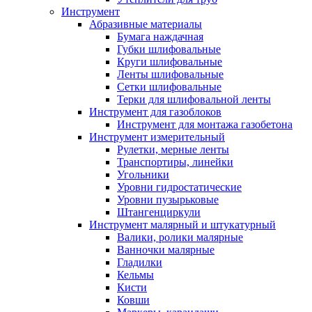
Инструмент
Абразивные материалы
Бумага наждачная
Губки шлифовальные
Круги шлифовальные
Ленты шлифовальные
Сетки шлифовальные
Терки для шлифовальной ленты
Инструмент для газоблоков
Инструмент для монтажа газобетона
Инструмент измерительный
Рулетки, мерные ленты
Транспортиры, линейки
Угольники
Уровни гидростатические
Уровни пузырьковые
Штангенциркули
Инструмент малярный и штукатурный
Валики, ролики малярные
Ванночки малярные
Гладилки
Кельмы
Кисти
Ковши