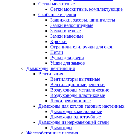
Сетки москитные
Сетки москитные, комплектующие
Скобяные изделия
Задвижки, засовы, шпингалеты
Замки велосипедные
Замки врезные
Замки навесные
Крючки
Ограничители, ручки для окон
Петли
Ручки для двери
Ушки для замков
Дымоходы, вентиляция
Вентиляция
Вентиляторы вытяжные
Вентиляционные решетки
Воздуховоды металлические
Воздуховоды пластиковые
Люки ревизионные
Дымоходы для котлов газовых настенных
Дымоходы коаксиальные
Дымоходы однотрубные
Дымоходы из нержавеющей стали
Дымоходы
Железобетонные изделия