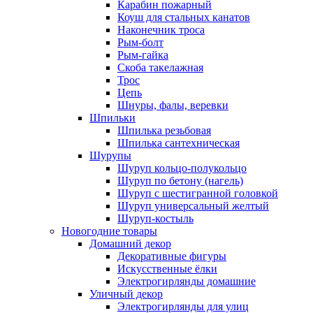
Карабин пожарный
Коуш для стальных канатов
Наконечник троса
Рым-болт
Рым-гайка
Скоба такелажная
Трос
Цепь
Шнуры, фалы, веревки
Шпильки
Шпилька резьбовая
Шпилька сантехническая
Шурупы
Шуруп кольцо-полукольцо
Шуруп по бетону (нагель)
Шуруп с шестигранной головкой
Шуруп универсальный желтый
Шуруп-костыль
Новогодние товары
Домашний декор
Декоративные фигуры
Искусственные ёлки
Электрогирлянды домашние
Уличный декор
Электрогирлянды для улиц