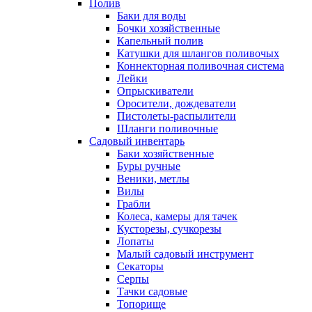
Полив
Баки для воды
Бочки хозяйственные
Капельный полив
Катушки для шлангов поливочых
Коннекторная поливочная система
Лейки
Опрыскиватели
Оросители, дождеватели
Пистолеты-распылители
Шланги поливочные
Садовый инвентарь
Баки хозяйственные
Буры ручные
Веники, метлы
Вилы
Грабли
Колеса, камеры для тачек
Кусторезы, сучкорезы
Лопаты
Малый садовый инструмент
Секаторы
Серпы
Тачки садовые
Топорище