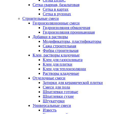
Сетка ЦПВС
Сетка сварная, базальтовая
Сетка в картах
Сетка в рулонах
Строительные смеси
Гидроизоляционные смеси
Гидроизоляция обмазочная
Гидроизоляция проникающая
Добавки в растворы
Модификаторы, пластификаторы
Сажа строительная
Фибра строительная
Клеи, растворы кладочные
Клеи для газосиликата
Клеи для плитки
Клеи для теплоизоляции
Растворы кладочные
Отделочные смеси
Затирки для керамической плитки
Смеси для пола
Шпатлевки готовые
Шпатлевки сухие
Штукатурки
Универсальные смеси
Известь