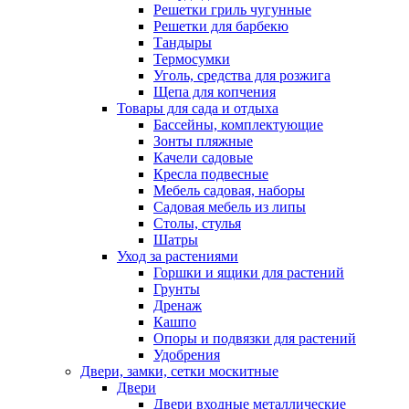
Решетки гриль чугунные
Решетки для барбекю
Тандыры
Термосумки
Уголь, средства для розжига
Щепа для копчения
Товары для сада и отдыха
Бассейны, комплектующие
Зонты пляжные
Качели садовые
Кресла подвесные
Мебель садовая, наборы
Садовая мебель из липы
Столы, стулья
Шатры
Уход за растениями
Горшки и ящики для растений
Грунты
Дренаж
Кашпо
Опоры и подвязки для растений
Удобрения
Двери, замки, сетки москитные
Двери
Двери входные металлические