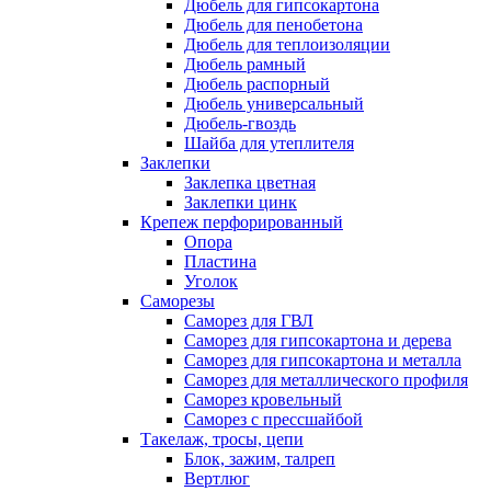
Дюбель для гипсокартона
Дюбель для пенобетона
Дюбель для теплоизоляции
Дюбель рамный
Дюбель распорный
Дюбель универсальный
Дюбель-гвоздь
Шайба для утеплителя
Заклепки
Заклепка цветная
Заклепки цинк
Крепеж перфорированный
Опора
Пластина
Уголок
Саморезы
Саморез для ГВЛ
Саморез для гипсокартона и дерева
Саморез для гипсокартона и металла
Саморез для металлического профиля
Саморез кровельный
Саморез с прессшайбой
Такелаж, тросы, цепи
Блок, зажим, талреп
Вертлюг