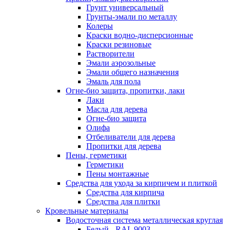
Грунт универсальный
Грунты-эмали по металлу
Колеры
Краски водно-дисперсионные
Краски резиновые
Растворители
Эмали аэрозольные
Эмали общего назначения
Эмаль для пола
Огне-био защита, пропитки, лаки
Лаки
Масла для дерева
Огне-био защита
Олифа
Отбеливатели для дерева
Пропитки для дерева
Пены, герметики
Герметики
Пены монтажные
Средства для ухода за кирпичем и плиткой
Средства для кирпича
Средства для плитки
Кровельные материалы
Водосточная система металлическая круглая
Белый - RAL 9003