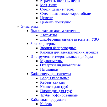
Керамзит, щебень, песок
Мел, гипс
Смеси цемент-песок
Смеси шамотные жаростойкие
Цемент
Цемент (поштучно)
Электрика
Выключатели автоматические
Автоматы
Дифференциальные автоматы, УЗО
Звонки дверные
Звонки беспроводные
Кнопки для электрических звонков
Инструмент, измерительные приборы
Мультиметры
Отвертки индикаторные
Паяльники
Кабеленесущие системы
Вводы кабельные
Кабель-каналы
Клипсы для труб
Площадки для труб
Трубы гофрированные
Кабельная продукция
Кабель