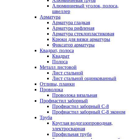
Алюминиевая труба
Алюминиевый уголок, полоса,
швеллер
Арматура
Арматура гладкая
Арматура рифленая
Арматура стеклопластиковая
Крюки для вязки арматуры
Фиксатор арматуры
Квадрат, полоса
Квадрат
Полоса
Металл листовой
Лист стальной
Лист стальной оцинкованный
Отливы, планки
Проволока
Проволока вязальная
Профнастил заборный
Профнастил заборный С-8
Профнастил заборный С-8 эконом
Труба
Круглая водогазопроводная,
электросварная
Профильная труба