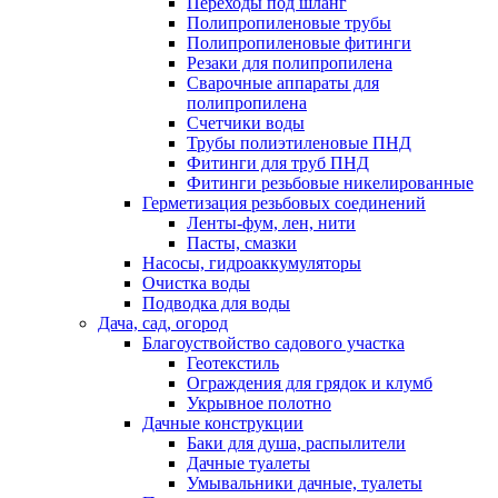
Переходы под шланг
Полипропиленовые трубы
Полипропиленовые фитинги
Резаки для полипропилена
Сварочные аппараты для
полипропилена
Счетчики воды
Трубы полиэтиленовые ПНД
Фитинги для труб ПНД
Фитинги резьбовые никелированные
Герметизация резьбовых соединений
Ленты-фум, лен, нити
Пасты, смазки
Насосы, гидроаккумуляторы
Очистка воды
Подводка для воды
Дача, сад, огород
Благоуствойство садового участка
Геотекстиль
Ограждения для грядок и клумб
Укрывное полотно
Дачные конструкции
Баки для душа, распылители
Дачные туалеты
Умывальники дачные, туалеты