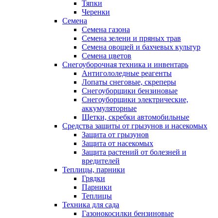
Тяпки
Черенки
Семена
Семена газона
Семена зелени и пряных трав
Семена овощей и бахчевых культур
Семена цветов
Снегоуборочная техника и инвентарь
Антигололедные реагенты
Лопаты снеговые, скреперы
Снегоуборщики бензиновые
Снегоуборщики электрические,
аккумуляторные
Щетки, скребки автомобильные
Средства защиты от грызунов и насекомых
Защита от грызунов
Защита от насекомых
Защита растений от болезней и
вредителей
Теплицы, парники
Грядки
Парники
Теплицы
Техника для сада
Газонокосилки бензиновые