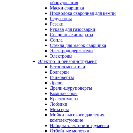
оборудования
Маски сварщика
Проволока сварочная для кемпи
Редукторы
Резаки
Рукава для газосварки
Сварочные аппараты
Сопла
Стекла для масок сварщика
Электрододержатели
Электроды
Электро- и бензоинструмент
Бетоносмесители
Болгарки
Гайковерты
Дрели
Дрели-шуруповерты
Компрессоры
Краскопульты
Лобзики
Миксеры
Мойки высокого давления,
комплектующие
Наборы электроинструмента
Отбойные молотки