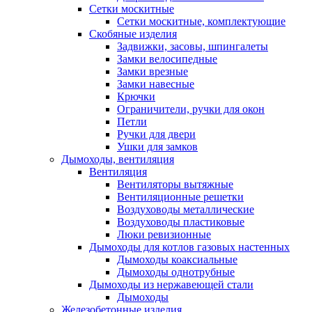
Сетки москитные
Сетки москитные, комплектующие
Скобяные изделия
Задвижки, засовы, шпингалеты
Замки велосипедные
Замки врезные
Замки навесные
Крючки
Ограничители, ручки для окон
Петли
Ручки для двери
Ушки для замков
Дымоходы, вентиляция
Вентиляция
Вентиляторы вытяжные
Вентиляционные решетки
Воздуховоды металлические
Воздуховоды пластиковые
Люки ревизионные
Дымоходы для котлов газовых настенных
Дымоходы коаксиальные
Дымоходы однотрубные
Дымоходы из нержавеющей стали
Дымоходы
Железобетонные изделия