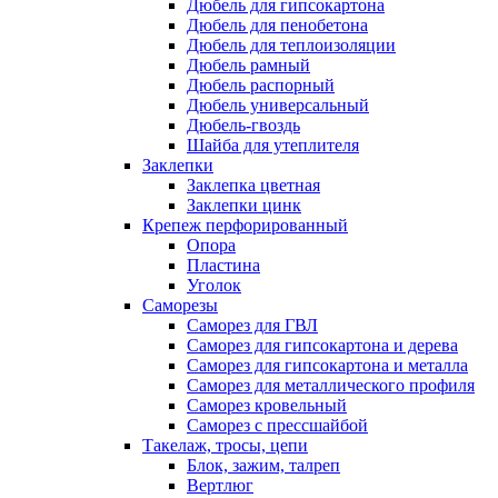
Дюбель для гипсокартона
Дюбель для пенобетона
Дюбель для теплоизоляции
Дюбель рамный
Дюбель распорный
Дюбель универсальный
Дюбель-гвоздь
Шайба для утеплителя
Заклепки
Заклепка цветная
Заклепки цинк
Крепеж перфорированный
Опора
Пластина
Уголок
Саморезы
Саморез для ГВЛ
Саморез для гипсокартона и дерева
Саморез для гипсокартона и металла
Саморез для металлического профиля
Саморез кровельный
Саморез с прессшайбой
Такелаж, тросы, цепи
Блок, зажим, талреп
Вертлюг