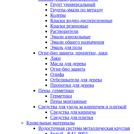
Грунт универсальный
Грунты-эмали по металлу
Колеры
Краски водно-дисперсионные
Краски резиновые
Растворители
Эмали аэрозольные
Эмали общего назначения
Эмаль для пола
Огне-био защита, пропитки, лаки
Лаки
Масла для дерева
Огне-био защита
Олифа
Отбеливатели для дерева
Пропитки для дерева
Пены, герметики
Герметики
Пены монтажные
Средства для ухода за кирпичем и плиткой
Средства для кирпича
Средства для плитки
Кровельные материалы
Водосточная система металлическая круглая
Белый - RAL 9003