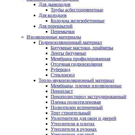
Для дымоходов
Трубы асбестоцементные
Для колодцев
Колодцы железобетонные
Для перекрытий
Перемычки
Изоляционные материалы
Гидроизоляционный материал
Битумные мастики, праймеры
Ленты битумные
Мембрана профилированная
Отсечная гидроизоляция
Рубероид
Стеклоизол
Тепло-звукоизоляционный материал
Мембраны, пленки изоляционные
Пенопласт
Пенополистирол экструдированный
Пленка полиэтиленовая
Полиэтилен вспененный
Тент строительный
Уплотнители для окон и дверей
Утеплители в плитах
Утеплители в рулонах
Утеплители для труб