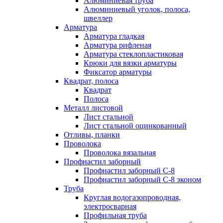
Алюминиевая труба
Алюминиевый уголок, полоса,
швеллер
Арматура
Арматура гладкая
Арматура рифленая
Арматура стеклопластиковая
Крюки для вязки арматуры
Фиксатор арматуры
Квадрат, полоса
Квадрат
Полоса
Металл листовой
Лист стальной
Лист стальной оцинкованный
Отливы, планки
Проволока
Проволока вязальная
Профнастил заборный
Профнастил заборный С-8
Профнастил заборный С-8 эконом
Труба
Круглая водогазопроводная,
электросварная
Профильная труба