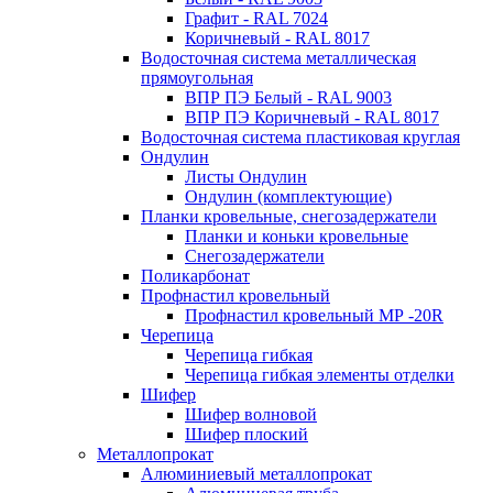
Графит - RAL 7024
Коричневый - RAL 8017
Водосточная система металлическая
прямоугольная
ВПР ПЭ Белый - RAL 9003
ВПР ПЭ Коричневый - RAL 8017
Водосточная система пластиковая круглая
Ондулин
Листы Ондулин
Ондулин (комплектующие)
Планки кровельные, снегозадержатели
Планки и коньки кровельные
Снегозадержатели
Поликарбонат
Профнастил кровельный
Профнастил кровельный МР -20R
Черепица
Черепица гибкая
Черепица гибкая элементы отделки
Шифер
Шифер волновой
Шифер плоский
Металлопрокат
Алюминиевый металлопрокат