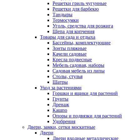
Решетки гриль чугунные
Решетки для барбекю
Тандыры
Термосумки
Уголь, средства для розжига
Щепа для копчения
Товары для сада и отдыха
Бассейны, комплектующие
Зонты пляжные
Качели садовые
Кресла подвесные
Мебель садовая, наборы
Садовая мебель из липы
Столы, стулья
Шатры
Уход за растениями
Горшки и ящики для растений
Грунты
Дренаж
Кашпо
Опоры и подвязки для растений
Удобрения
Двери, замки, сетки москитные
Двери
Двери входные металлические