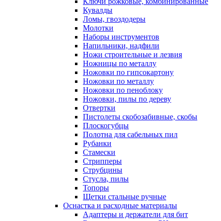
Ключи рожковые, комбинированные
Кувалды
Ломы, гвоздодеры
Молотки
Наборы инструментов
Напильники, надфили
Ножи строительные и лезвия
Ножницы по металлу
Ножовки по гипсокартону
Ножовки по металлу
Ножовки по пеноблоку
Ножовки, пилы по дереву
Отвертки
Пистолеты скобозабивные, скобы
Плоскогубцы
Полотна для сабельных пил
Рубанки
Стамески
Стрипперы
Струбцины
Стусла, пилы
Топоры
Щетки стальные ручные
Оснастка и расходные материалы
Адаптеры и держатели для бит