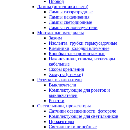
Провод
Лампы (источники света)
Лампы газоразрядные
Лампы накаливания
Лампы светодиодные
Лампы теплоизлучатели
Монтажные материалы
Зажим
Изолента, трубки термоусадочные
Клемники, колодки клеммные
Коробки электромонтажные
Наконечники, гильзы, изоляторы
кабельные
Скобы крепления
Хомуты (стяжки)
Розетки, выключатели
Выключатели
Комплектующие для розеток и
выключателей
Розетки
Светильники, прожекторы
Датчики освещенности, фотореле
Комплектующие для светильников
Прожекторы
Светильники линейные