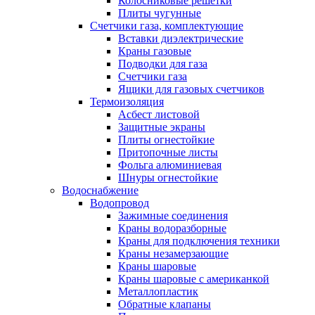
Колосниковые решетки
Плиты чугунные
Счетчики газа, комплектующие
Вставки диэлектрические
Краны газовые
Подводки для газа
Счетчики газа
Ящики для газовых счетчиков
Термоизоляция
Асбест листовой
Защитные экраны
Плиты огнестойкие
Притопочные листы
Фольга алюминиевая
Шнуры огнестойкие
Водоснабжение
Водопровод
Зажимные соединения
Краны водоразборные
Краны для подключения техники
Краны незамерзающие
Краны шаровые
Краны шаровые с американкой
Металлопластик
Обратные клапаны