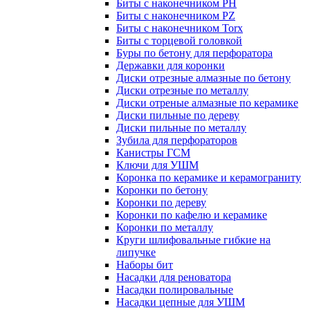
Биты с наконечником PH
Биты с наконечником PZ
Биты с наконечником Torx
Биты с торцевой головкой
Буры по бетону для перфоратора
Державки для коронки
Диски отрезные алмазные по бетону
Диски отрезные по металлу
Диски отреные алмазные по керамике
Диски пильные по дереву
Диски пильные по металлу
Зубила для перфораторов
Канистры ГСМ
Ключи для УШМ
Коронка по керамике и керамограниту
Коронки по бетону
Коронки по дереву
Коронки по кафелю и керамике
Коронки по металлу
Круги шлифовальные гибкие на
липучке
Наборы бит
Насадки для реноватора
Насадки полировальные
Насадки цепные для УШМ