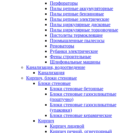
Перфораторы
Пилы цепные аккумуляторные
Пилы цепные бензиновые
Пилы цепные электрические
Пилы циркулярные дисковые
Пилы циркулярные торцовочные
Пистолеты термоклеящие
Промышленные пылесосы
Реноваторы
Рубанки электрические
Фены строительные
Шлифовальные машины
Канализация, водоотведение
Канализация
Кирпич, блоки стеновые
Блоки стеновые
Блоки стеновые бетонные
Блоки стеновые газосиликатные
(поштучно)
Блоки стеновые газосиликатные
(упаковки)
Блоки стеновые керамические
Кирпич
Кирпич лицевой
Кирпич печной, огнеупорный