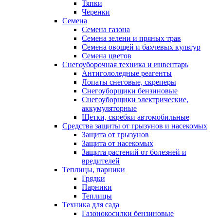
Тяпки
Черенки
Семена
Семена газона
Семена зелени и пряных трав
Семена овощей и бахчевых культур
Семена цветов
Снегоуборочная техника и инвентарь
Антигололедные реагенты
Лопаты снеговые, скреперы
Снегоуборщики бензиновые
Снегоуборщики электрические,
аккумуляторные
Щетки, скребки автомобильные
Средства защиты от грызунов и насекомых
Защита от грызунов
Защита от насекомых
Защита растений от болезней и
вредителей
Теплицы, парники
Грядки
Парники
Теплицы
Техника для сада
Газонокосилки бензиновые