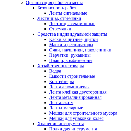
Организация рабочего места
Безопасность работ
Ленты сигнальные
Лестницы, стремянки
Лестницы секционные
Стремянки
Средства индивидуальной защиты
Каски защитные, щитки
Маски и респираторы
Очки, наушники, наколенники
Перчатки, рукавицы
Плащи, комбинезоны
Хозяйственные товары
Ведра
Емкости строительные
Контейнеры
Лента алюминиевая
Лента клейкая двусторонняя
Лента металлизированная
Лента-скотч
Ленты малярные
Мешки для строительного мусора
Мешки для упаковки колес
Хранение инструмента
Полки для инструмента