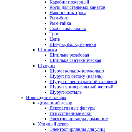
Карабин пожарный
Коуш для стальных канатов
Наконечник троса
Рым-болт
Рым-гайка
Скоба такелажная
Трос
Цепь
Шнуры, фалы, веревки
Шпильки
Шпилька резьбовая
Шпилька сантехническая
Шурупы
Шуруп кольцо-полукольцо
Шуруп по бетону (нагель)
Шуруп с шестигранной головкой
Шуруп универсальный желтый
Шуруп-костыль
Новогодние товары
Домашний декор
Декоративные фигуры
Искусственные ёлки
Электрогирлянды домашние
Уличный декор
Электрогирлянды для улиц