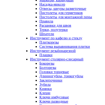
Маркеры, карандаши
Насадка-миксер
Отвесы, шнуры разметочные
Пистолеты для герметиков
Пистолеты для монтажной пены
Правила
Расшивки для швов
Терки, полутерки
Шпатели
Инструмент по кафелю и стеклу
Плиткорезы
Система выравнивания плитки
Инструмент резьбонарезной
Плашки
Инструмент столярно-слесарный
Бокорезы
Болторезы
Головки торцевые
Длинногубцы, тонкогубцы
Заклепочники
Зубила
Киянки
Клещи
Ключи имбусовые
Ключи разводные