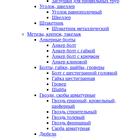
Заглушки для профильных труб
Уголок, швеллер
Уголок равнополочный
Швеллер
Штакетник
Штакетник металлический
Метизы, крепеж, такелаж
Анкерные болты
Анкер болт
Анкер болт с гайкой
Анкер болт с крючком
Анкер клиновой
Болты, гайки, шайбы, гроверы
Болт c шестигранной головкой
Гайка шестигранная
Гровер
Шайба
Гвозди, скобы арматурные
Гвоздь ершоный, кровельный,
шиферный
Гвоздь строительный
Гвоздь толевый
Гвоздь финишный
Скоба арматурная
Дюбели