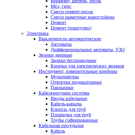
Керамзит, щебень, песок
Мел, гипс
Смеси цемент-песок
Смеси шамотные жаростойкие
Цемент
Цемент (поштучно)
Электрика
Выключатели автоматические
Автоматы
Дифференциальные автоматы, УЗО
Звонки дверные
Звонки беспроводные
Кнопки для электрических звонков
Инструмент, измерительные приборы
Мультиметры
Отвертки индикаторные
Паяльники
Кабеленесущие системы
Вводы кабельные
Кабель-каналы
Клипсы для труб
Площадки для труб
Трубы гофрированные
Кабельная продукция
Кабель