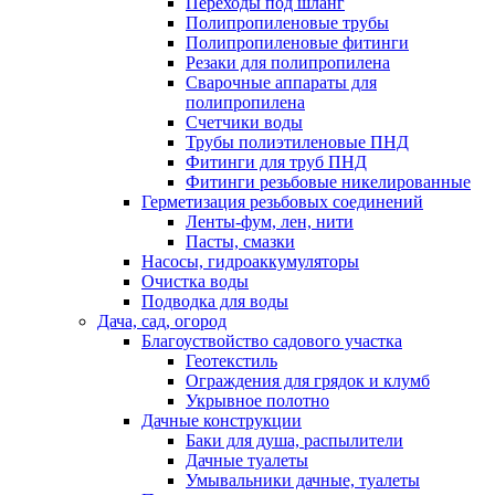
Переходы под шланг
Полипропиленовые трубы
Полипропиленовые фитинги
Резаки для полипропилена
Сварочные аппараты для
полипропилена
Счетчики воды
Трубы полиэтиленовые ПНД
Фитинги для труб ПНД
Фитинги резьбовые никелированные
Герметизация резьбовых соединений
Ленты-фум, лен, нити
Пасты, смазки
Насосы, гидроаккумуляторы
Очистка воды
Подводка для воды
Дача, сад, огород
Благоуствойство садового участка
Геотекстиль
Ограждения для грядок и клумб
Укрывное полотно
Дачные конструкции
Баки для душа, распылители
Дачные туалеты
Умывальники дачные, туалеты