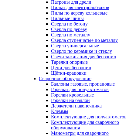
Патроны для дрели
Пилки для электролобзиков
Пилы по дереву кольцевые
Пильные шины
Сверла по бетону
Сверла по дереву
Сверла по металлу
Сверла ступенчатые по металлу
Сверла универсальные
Сверло по керамике и стеклу
Свечи зажигания для бензопил
Тарелки опорные
Цепи для бензопил
Щётки-крацовки
Сварочное оборудование
Баллоны газовые, пропановые
Горелки для полуавтоматов
Горелки кровельные
Горелки на баллон
Держатели наконечника
Клеммы
Комплектующие для полуавтоматов
Комплектующие для сварочного
оборудования
Манометры для сварочного