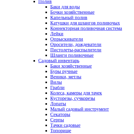
Полив
Баки для воды
Бочки хозяйственные
Капельный полив
Катушки для шлангов поливочых
Коннекторная поливочная система
Лейки
Опрыскиватели
Оросители, дождеватели
Пистолеты-распылители
Шланги поливочные
Садовый инвентарь
Баки хозяйственные
Буры ручные
Веники, метлы
Вилы
Грабли
Колеса, камеры для тачек
Кусторезы, сучкорезы
Лопаты
Малый садовый инструмент
Секаторы
Серпы
Тачки садовые
Топорище