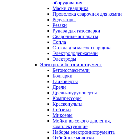
оборудования
Маски сварщика
Проволока сварочная для кемпи
Редукторы
Резаки
Рукава для газосварки
Сварочные аппараты
Сопла
Стекла для масок сварщика
Электрододержатели
Электроды
Электро- и бензоинструмент
Бетоносмесители
Болгарки
Гайковерты
Дрели
Дрели-шуруповерты
Компрессоры
Краскопульты
Лобзики
Миксеры
Мойки высокого давления,
комплектующие
Наборы электроинструмента
Отбойные молотки