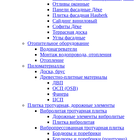
Отливы оконные
Панели фасадные Дёке
Плитка фасадная Hauberk
Сайдинг виниловый
Софиты Дёке
Террасная доска
Углы фасадные
Отопительное оборудование
Водонагреватели
Монтаж водопровода, отопления
Отопление
Пиломатериаллы
Доска, брус
Древестно-плитные материалы
ДВП
ОСП (OSB)
Фанера
ЦСП
Плитка тротуарная, дорожные элементы
Вибролитая тротуарная плитка
Дорожные элементы вибролитые
Плитка вибролитая
Вибропрессованная тротуарная плитка
Бордюры и поребрики
Бордюры и поребрики (поштучно)