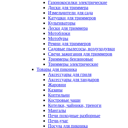
Газонокосилки электрические
Диски для триммера
Измельчители для сада
Катушки для триммеров
Культиваторы
Лески для триммера
Мотоблоки
Мотобуры
Ремни для триммеров
Садовые пылесосы, воздуходувки
Свечи зажигания для триммеров
Триммеры бензиновые
Триммеры электрические
Товары для пикника
Аксессуары для гриля
Аксессуары для тандыров
Жаровни
Казаны
Коптильни
Костровые чаши
Котелки, чайники, треноги
Мангалы
Печи походные разборные
Печи-учаг
Посуда для пикника