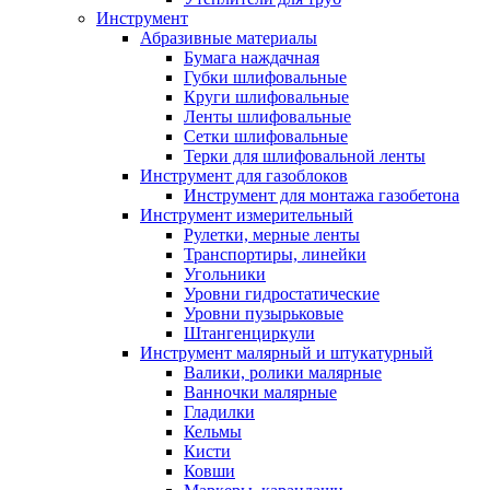
Инструмент
Абразивные материалы
Бумага наждачная
Губки шлифовальные
Круги шлифовальные
Ленты шлифовальные
Сетки шлифовальные
Терки для шлифовальной ленты
Инструмент для газоблоков
Инструмент для монтажа газобетона
Инструмент измерительный
Рулетки, мерные ленты
Транспортиры, линейки
Угольники
Уровни гидростатические
Уровни пузырьковые
Штангенциркули
Инструмент малярный и штукатурный
Валики, ролики малярные
Ванночки малярные
Гладилки
Кельмы
Кисти
Ковши