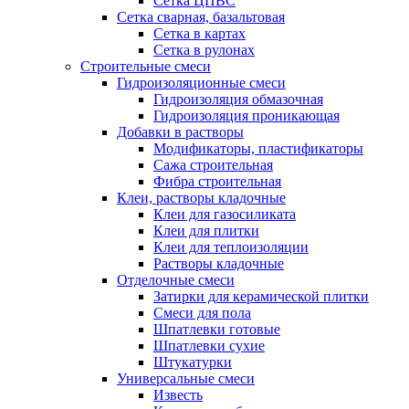
Сетка ЦПВС
Сетка сварная, базальтовая
Сетка в картах
Сетка в рулонах
Строительные смеси
Гидроизоляционные смеси
Гидроизоляция обмазочная
Гидроизоляция проникающая
Добавки в растворы
Модификаторы, пластификаторы
Сажа строительная
Фибра строительная
Клеи, растворы кладочные
Клеи для газосиликата
Клеи для плитки
Клеи для теплоизоляции
Растворы кладочные
Отделочные смеси
Затирки для керамической плитки
Смеси для пола
Шпатлевки готовые
Шпатлевки сухие
Штукатурки
Универсальные смеси
Известь