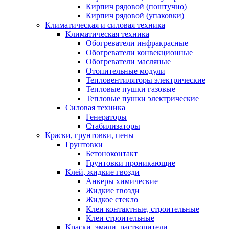
Кирпич рядовой (поштучно)
Кирпич рядовой (упаковки)
Климатическая и силовая техника
Климатическая техника
Обогреватели инфракрасные
Обогреватели конвекционные
Обогреватели масляные
Отопительные модули
Тепловентиляторы электрические
Тепловые пушки газовые
Тепловые пушки электрические
Силовая техника
Генераторы
Стабилизаторы
Краски, грунтовки, пены
Грунтовки
Бетоноконтакт
Грунтовки проникающие
Клей, жидкие гвозди
Анкеры химические
Жидкие гвозди
Жидкое стекло
Клеи контактные, строительные
Клеи строительные
Краски, эмали, растворители