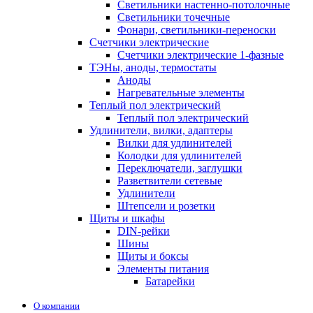
Светильники настенно-потолочные
Светильники точечные
Фонари, светильники-переноски
Счетчики электрические
Счетчики электрические 1-фазные
ТЭНы, аноды, термостаты
Аноды
Нагревательные элементы
Теплый пол электрический
Теплый пол электрический
Удлинители, вилки, адаптеры
Вилки для удлинителей
Колодки для удлинителей
Переключатели, заглушки
Разветвители сетевые
Удлинители
Штепсели и розетки
Щиты и шкафы
DIN-рейки
Шины
Щиты и боксы
Элементы питания
Батарейки
О компании