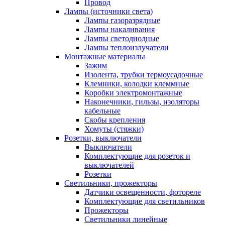
Провод
Лампы (источники света)
Лампы газоразрядные
Лампы накаливания
Лампы светодиодные
Лампы теплоизлучатели
Монтажные материалы
Зажим
Изолента, трубки термоусадочные
Клемники, колодки клеммные
Коробки электромонтажные
Наконечники, гильзы, изоляторы
кабельные
Скобы крепления
Хомуты (стяжки)
Розетки, выключатели
Выключатели
Комплектующие для розеток и
выключателей
Розетки
Светильники, прожекторы
Датчики освещенности, фотореле
Комплектующие для светильников
Прожекторы
Светильники линейные