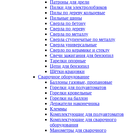
Патроны для дрели
Пилки для электролобзиков
Пилы по дереву кольцевые
Пильные шины
Сверла по бетону
Сверла по дереву
Сверла по металлу
Сверла ступенчатые по металлу
Сверла универсальные
Сверло по керамике и стеклу
Свечи зажигания для бензопил
Тарелки опорные
Цепи для бензопил
Щётки-крацовки
Сварочное оборудование
Баллоны газовые, пропановые
Горелки для полуавтоматов
Горелки кровельные
Горелки на баллон
Держатели наконечника
Клеммы
Комплектующие для полуавтоматов
Комплектующие для сварочного
оборудования
Манометры для сварочного