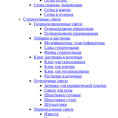
Сетка ЦПВС
Сетка сварная, базальтовая
Сетка в картах
Сетка в рулонах
Строительные смеси
Гидроизоляционные смеси
Гидроизоляция обмазочная
Гидроизоляция проникающая
Добавки в растворы
Модификаторы, пластификаторы
Сажа строительная
Фибра строительная
Клеи, растворы кладочные
Клеи для газосиликата
Клеи для плитки
Клеи для теплоизоляции
Растворы кладочные
Отделочные смеси
Затирки для керамической плитки
Смеси для пола
Шпатлевки готовые
Шпатлевки сухие
Штукатурки
Универсальные смеси
Известь