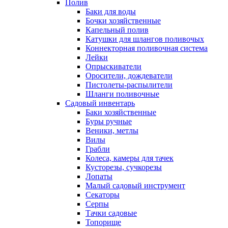
Полив
Баки для воды
Бочки хозяйственные
Капельный полив
Катушки для шлангов поливочых
Коннекторная поливочная система
Лейки
Опрыскиватели
Оросители, дождеватели
Пистолеты-распылители
Шланги поливочные
Садовый инвентарь
Баки хозяйственные
Буры ручные
Веники, метлы
Вилы
Грабли
Колеса, камеры для тачек
Кусторезы, сучкорезы
Лопаты
Малый садовый инструмент
Секаторы
Серпы
Тачки садовые
Топорище