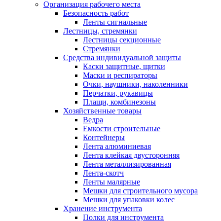
Организация рабочего места
Безопасность работ
Ленты сигнальные
Лестницы, стремянки
Лестницы секционные
Стремянки
Средства индивидуальной защиты
Каски защитные, щитки
Маски и респираторы
Очки, наушники, наколенники
Перчатки, рукавицы
Плащи, комбинезоны
Хозяйственные товары
Ведра
Емкости строительные
Контейнеры
Лента алюминиевая
Лента клейкая двусторонняя
Лента металлизированная
Лента-скотч
Ленты малярные
Мешки для строительного мусора
Мешки для упаковки колес
Хранение инструмента
Полки для инструмента