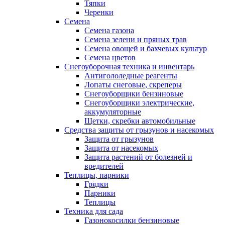
Тяпки
Черенки
Семена
Семена газона
Семена зелени и пряных трав
Семена овощей и бахчевых культур
Семена цветов
Снегоуборочная техника и инвентарь
Антигололедные реагенты
Лопаты снеговые, скреперы
Снегоуборщики бензиновые
Снегоуборщики электрические,
аккумуляторные
Щетки, скребки автомобильные
Средства защиты от грызунов и насекомых
Защита от грызунов
Защита от насекомых
Защита растений от болезней и
вредителей
Теплицы, парники
Грядки
Парники
Теплицы
Техника для сада
Газонокосилки бензиновые