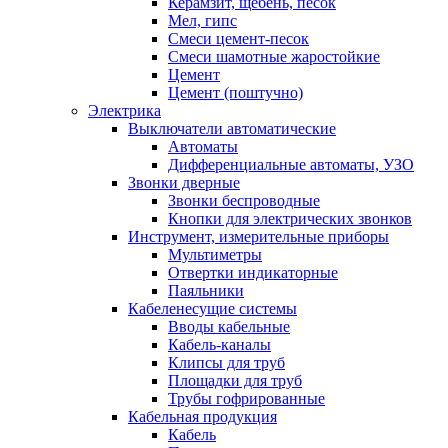
Керамзит, щебень, песок
Мел, гипс
Смеси цемент-песок
Смеси шамотные жаростойкие
Цемент
Цемент (поштучно)
Электрика
Выключатели автоматические
Автоматы
Дифференциальные автоматы, УЗО
Звонки дверные
Звонки беспроводные
Кнопки для электрических звонков
Инструмент, измерительные приборы
Мультиметры
Отвертки индикаторные
Паяльники
Кабеленесущие системы
Вводы кабельные
Кабель-каналы
Клипсы для труб
Площадки для труб
Трубы гофрированные
Кабельная продукция
Кабель