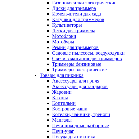
Газонокосилки электрические
Диски для триммера
Измельчители для сада
Катушки для триммеров
Культиваторы
Лески для триммера
Мотоблоки
Мотобуры
Ремни для триммеров
Садовые пылесосы, воздуходувки
Свечи зажигания для триммеров
Триммеры бензиновые
Триммеры электрические
Товары для пикника
Аксессуары для гриля
Аксессуары для тандыров
Жаровни
Казаны
Коптильни
Костровые чаши
Котелки, чайники, треноги
Мангалы
Печи походные разборные
Печи-учаг
Посуда для пикника