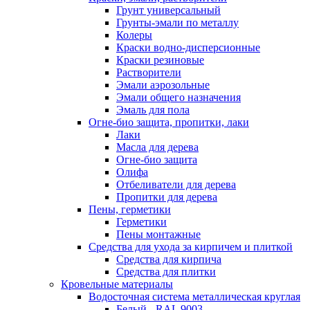
Грунт универсальный
Грунты-эмали по металлу
Колеры
Краски водно-дисперсионные
Краски резиновые
Растворители
Эмали аэрозольные
Эмали общего назначения
Эмаль для пола
Огне-био защита, пропитки, лаки
Лаки
Масла для дерева
Огне-био защита
Олифа
Отбеливатели для дерева
Пропитки для дерева
Пены, герметики
Герметики
Пены монтажные
Средства для ухода за кирпичем и плиткой
Средства для кирпича
Средства для плитки
Кровельные материалы
Водосточная система металлическая круглая
Белый - RAL 9003