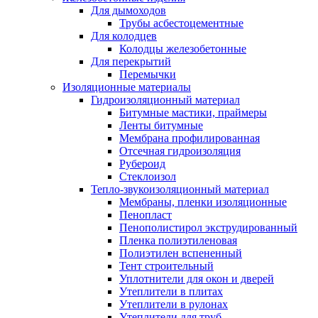
Для дымоходов
Трубы асбестоцементные
Для колодцев
Колодцы железобетонные
Для перекрытий
Перемычки
Изоляционные материалы
Гидроизоляционный материал
Битумные мастики, праймеры
Ленты битумные
Мембрана профилированная
Отсечная гидроизоляция
Рубероид
Стеклоизол
Тепло-звукоизоляционный материал
Мембраны, пленки изоляционные
Пенопласт
Пенополистирол экструдированный
Пленка полиэтиленовая
Полиэтилен вспененный
Тент строительный
Уплотнители для окон и дверей
Утеплители в плитах
Утеплители в рулонах
Утеплители для труб