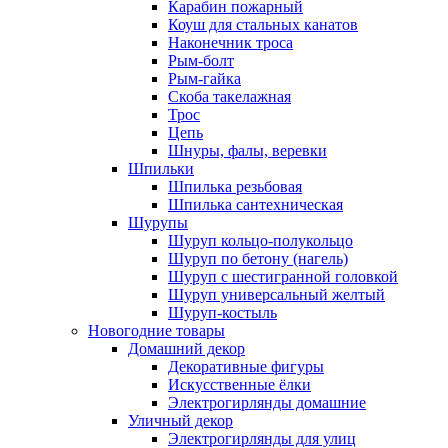
Карабин пожарный
Коуш для стальных канатов
Наконечник троса
Рым-болт
Рым-гайка
Скоба такелажная
Трос
Цепь
Шнуры, фалы, веревки
Шпильки
Шпилька резьбовая
Шпилька сантехническая
Шурупы
Шуруп кольцо-полукольцо
Шуруп по бетону (нагель)
Шуруп с шестигранной головкой
Шуруп универсальный желтый
Шуруп-костыль
Новогодние товары
Домашний декор
Декоративные фигуры
Искусственные ёлки
Электрогирлянды домашние
Уличный декор
Электрогирлянды для улиц