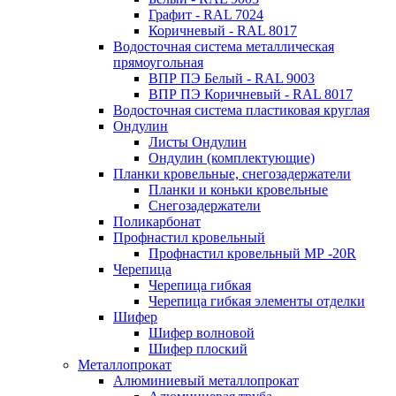
Графит - RAL 7024
Коричневый - RAL 8017
Водосточная система металлическая
прямоугольная
ВПР ПЭ Белый - RAL 9003
ВПР ПЭ Коричневый - RAL 8017
Водосточная система пластиковая круглая
Ондулин
Листы Ондулин
Ондулин (комплектующие)
Планки кровельные, снегозадержатели
Планки и коньки кровельные
Снегозадержатели
Поликарбонат
Профнастил кровельный
Профнастил кровельный МР -20R
Черепица
Черепица гибкая
Черепица гибкая элементы отделки
Шифер
Шифер волновой
Шифер плоский
Металлопрокат
Алюминиевый металлопрокат