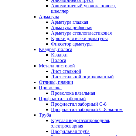
Алюминиевая труба
Алюминиевый уголок, полоса,
швеллер
Арматура
Арматура гладкая
Арматура рифленая
Арматура стеклопластиковая
Крюки для вязки арматуры
Фиксатор арматуры
Квадрат, полоса
Квадрат
Полоса
Металл листовой
Лист стальной
Лист стальной оцинкованный
Отливы, планки
Проволока
Проволока вязальная
Профнастил заборный
Профнастил заборный С-8
Профнастил заборный С-8 эконом
Труба
Круглая водогазопроводная,
электросварная
Профильная труба