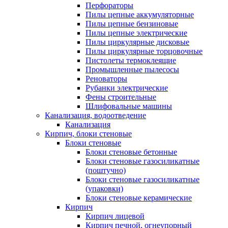
Перфораторы
Пилы цепные аккумуляторные
Пилы цепные бензиновые
Пилы цепные электрические
Пилы циркулярные дисковые
Пилы циркулярные торцовочные
Пистолеты термоклеящие
Промышленные пылесосы
Реноваторы
Рубанки электрические
Фены строительные
Шлифовальные машины
Канализация, водоотведение
Канализация
Кирпич, блоки стеновые
Блоки стеновые
Блоки стеновые бетонные
Блоки стеновые газосиликатные
(поштучно)
Блоки стеновые газосиликатные
(упаковки)
Блоки стеновые керамические
Кирпич
Кирпич лицевой
Кирпич печной, огнеупорный