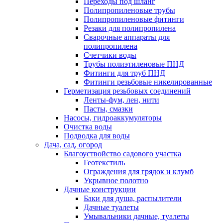
Переходы под шланг
Полипропиленовые трубы
Полипропиленовые фитинги
Резаки для полипропилена
Сварочные аппараты для
полипропилена
Счетчики воды
Трубы полиэтиленовые ПНД
Фитинги для труб ПНД
Фитинги резьбовые никелированные
Герметизация резьбовых соединений
Ленты-фум, лен, нити
Пасты, смазки
Насосы, гидроаккумуляторы
Очистка воды
Подводка для воды
Дача, сад, огород
Благоуствойство садового участка
Геотекстиль
Ограждения для грядок и клумб
Укрывное полотно
Дачные конструкции
Баки для душа, распылители
Дачные туалеты
Умывальники дачные, туалеты