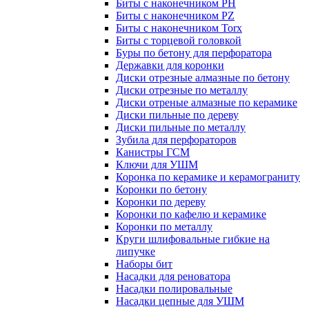
Биты с наконечником PH
Биты с наконечником PZ
Биты с наконечником Torx
Биты с торцевой головкой
Буры по бетону для перфоратора
Державки для коронки
Диски отрезные алмазные по бетону
Диски отрезные по металлу
Диски отреные алмазные по керамике
Диски пильные по дереву
Диски пильные по металлу
Зубила для перфораторов
Канистры ГСМ
Ключи для УШМ
Коронка по керамике и керамограниту
Коронки по бетону
Коронки по дереву
Коронки по кафелю и керамике
Коронки по металлу
Круги шлифовальные гибкие на
липучке
Наборы бит
Насадки для реноватора
Насадки полировальные
Насадки цепные для УШМ