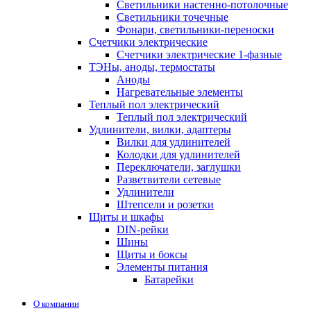
Светильники настенно-потолочные
Светильники точечные
Фонари, светильники-переноски
Счетчики электрические
Счетчики электрические 1-фазные
ТЭНы, аноды, термостаты
Аноды
Нагревательные элементы
Теплый пол электрический
Теплый пол электрический
Удлинители, вилки, адаптеры
Вилки для удлинителей
Колодки для удлинителей
Переключатели, заглушки
Разветвители сетевые
Удлинители
Штепсели и розетки
Щиты и шкафы
DIN-рейки
Шины
Щиты и боксы
Элементы питания
Батарейки
О компании