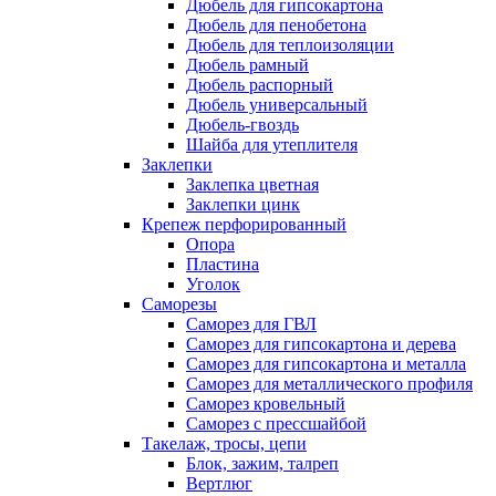
Дюбель для гипсокартона
Дюбель для пенобетона
Дюбель для теплоизоляции
Дюбель рамный
Дюбель распорный
Дюбель универсальный
Дюбель-гвоздь
Шайба для утеплителя
Заклепки
Заклепка цветная
Заклепки цинк
Крепеж перфорированный
Опора
Пластина
Уголок
Саморезы
Саморез для ГВЛ
Саморез для гипсокартона и дерева
Саморез для гипсокартона и металла
Саморез для металлического профиля
Саморез кровельный
Саморез с прессшайбой
Такелаж, тросы, цепи
Блок, зажим, талреп
Вертлюг