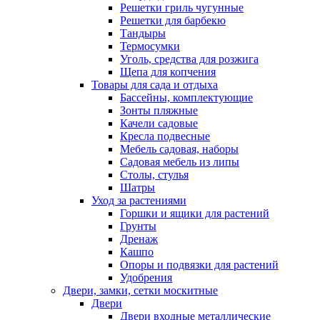
Решетки гриль чугунные
Решетки для барбекю
Тандыры
Термосумки
Уголь, средства для розжига
Щепа для копчения
Товары для сада и отдыха
Бассейны, комплектующие
Зонты пляжные
Качели садовые
Кресла подвесные
Мебель садовая, наборы
Садовая мебель из липы
Столы, стулья
Шатры
Уход за растениями
Горшки и ящики для растений
Грунты
Дренаж
Кашпо
Опоры и подвязки для растений
Удобрения
Двери, замки, сетки москитные
Двери
Двери входные металлические