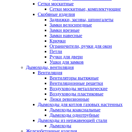
Сетки москитные
Сетки москитные, комплектующие
Скобяные изделия
Задвижки, засовы, шпингалеты
Замки велосипедные
Замки врезные
Замки навесные
Крючки
Ограничители, ручки для окон
Петли
Ручки для двери
Ушки для замков
Дымоходы, вентиляция
Вентиляция
Вентиляторы вытяжные
Вентиляционные решетки
Воздуховоды металлические
Воздуховоды пластиковые
Люки ревизионные
Дымоходы для котлов газовых настенных
Дымоходы коаксиальные
Дымоходы однотрубные
Дымоходы из нержавеющей стали
Дымоходы
Железобетонные изделия