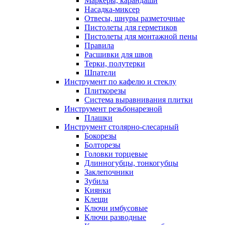
Маркеры, карандаши
Насадка-миксер
Отвесы, шнуры разметочные
Пистолеты для герметиков
Пистолеты для монтажной пены
Правила
Расшивки для швов
Терки, полутерки
Шпатели
Инструмент по кафелю и стеклу
Плиткорезы
Система выравнивания плитки
Инструмент резьбонарезной
Плашки
Инструмент столярно-слесарный
Бокорезы
Болторезы
Головки торцевые
Длинногубцы, тонкогубцы
Заклепочники
Зубила
Киянки
Клещи
Ключи имбусовые
Ключи разводные