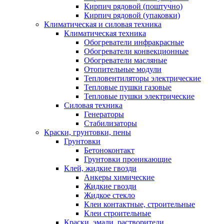
Кирпич рядовой (поштучно)
Кирпич рядовой (упаковки)
Климатическая и силовая техника
Климатическая техника
Обогреватели инфракрасные
Обогреватели конвекционные
Обогреватели масляные
Отопительные модули
Тепловентиляторы электрические
Тепловые пушки газовые
Тепловые пушки электрические
Силовая техника
Генераторы
Стабилизаторы
Краски, грунтовки, пены
Грунтовки
Бетоноконтакт
Грунтовки проникающие
Клей, жидкие гвозди
Анкеры химические
Жидкие гвозди
Жидкое стекло
Клеи контактные, строительные
Клеи строительные
Краски, эмали, растворители