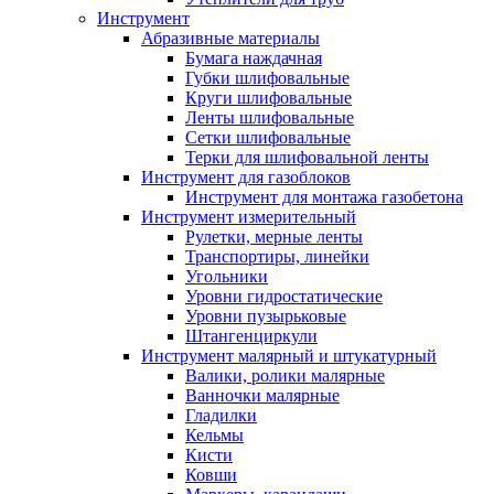
Инструмент
Абразивные материалы
Бумага наждачная
Губки шлифовальные
Круги шлифовальные
Ленты шлифовальные
Сетки шлифовальные
Терки для шлифовальной ленты
Инструмент для газоблоков
Инструмент для монтажа газобетона
Инструмент измерительный
Рулетки, мерные ленты
Транспортиры, линейки
Угольники
Уровни гидростатические
Уровни пузырьковые
Штангенциркули
Инструмент малярный и штукатурный
Валики, ролики малярные
Ванночки малярные
Гладилки
Кельмы
Кисти
Ковши