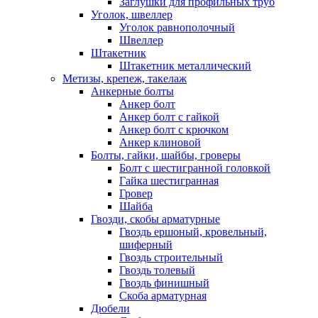
Заглушки для профильных труб
Уголок, швеллер
Уголок равнополочный
Швеллер
Штакетник
Штакетник металлический
Метизы, крепеж, такелаж
Анкерные болты
Анкер болт
Анкер болт с гайкой
Анкер болт с крючком
Анкер клиновой
Болты, гайки, шайбы, гроверы
Болт c шестигранной головкой
Гайка шестигранная
Гровер
Шайба
Гвозди, скобы арматурные
Гвоздь ершоный, кровельный,
шиферный
Гвоздь строительный
Гвоздь толевый
Гвоздь финишный
Скоба арматурная
Дюбели