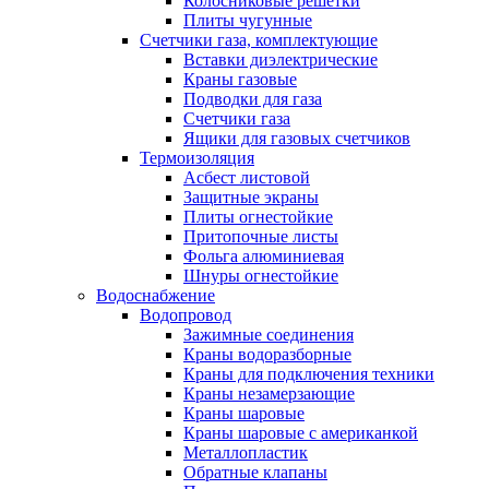
Колосниковые решетки
Плиты чугунные
Счетчики газа, комплектующие
Вставки диэлектрические
Краны газовые
Подводки для газа
Счетчики газа
Ящики для газовых счетчиков
Термоизоляция
Асбест листовой
Защитные экраны
Плиты огнестойкие
Притопочные листы
Фольга алюминиевая
Шнуры огнестойкие
Водоснабжение
Водопровод
Зажимные соединения
Краны водоразборные
Краны для подключения техники
Краны незамерзающие
Краны шаровые
Краны шаровые с американкой
Металлопластик
Обратные клапаны