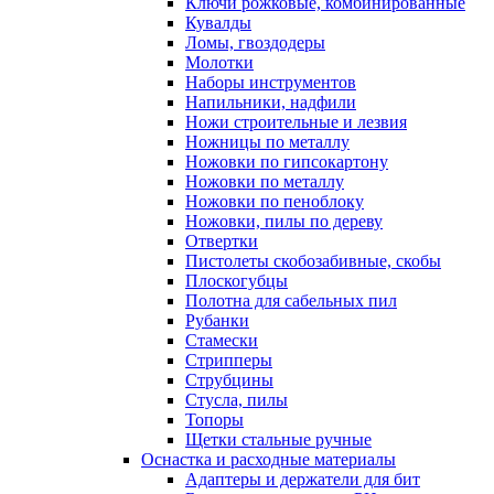
Ключи рожковые, комбинированные
Кувалды
Ломы, гвоздодеры
Молотки
Наборы инструментов
Напильники, надфили
Ножи строительные и лезвия
Ножницы по металлу
Ножовки по гипсокартону
Ножовки по металлу
Ножовки по пеноблоку
Ножовки, пилы по дереву
Отвертки
Пистолеты скобозабивные, скобы
Плоскогубцы
Полотна для сабельных пил
Рубанки
Стамески
Стрипперы
Струбцины
Стусла, пилы
Топоры
Щетки стальные ручные
Оснастка и расходные материалы
Адаптеры и держатели для бит