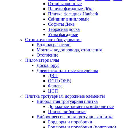
Отливы оконные
Панели фасадные Дёке
Плитка фасадная Hauberk
Сайдинг виниловый
Софиты Дёке
Террасная доска
Углы фасадные
Отопительное оборудование
Водонагреватели
Монтаж водопровода, отопления
Отопление
Пиломатериаллы
Доска, брус
Древестно-плитные материалы
ДВП
ОСП (OSB)
Фанера
ЦСП
Плитка тротуарная, дорожные элементы
Вибролитая тротуарная плитка
Дорожные элементы вибролитые
Плитка вибролитая
Вибропрессованная тротуарная плитка
Бордюры и поребрики
Бордюры и поребрики (поштучно)