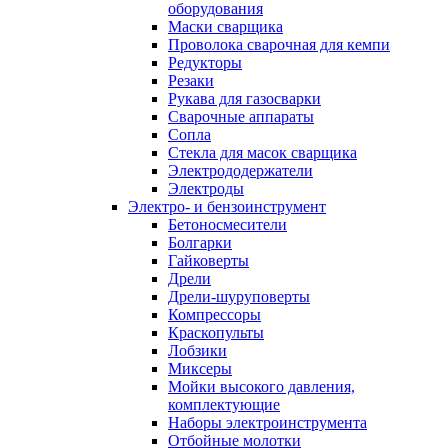
оборудования
Маски сварщика
Проволока сварочная для кемпи
Редукторы
Резаки
Рукава для газосварки
Сварочные аппараты
Сопла
Стекла для масок сварщика
Электрододержатели
Электроды
Электро- и бензоинструмент
Бетоносмесители
Болгарки
Гайковерты
Дрели
Дрели-шуруповерты
Компрессоры
Краскопульты
Лобзики
Миксеры
Мойки высокого давления,
комплектующие
Наборы электроинструмента
Отбойные молотки