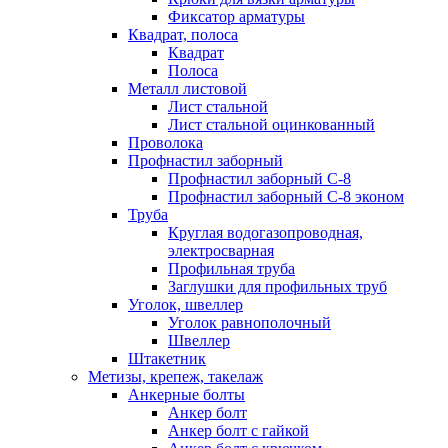
Фиксатор арматуры
Квадрат, полоса
Квадрат
Полоса
Металл листовой
Лист стальной
Лист стальной оцинкованный
Проволока
Профнастил заборный
Профнастил заборный С-8
Профнастил заборный С-8 эконом
Труба
Круглая водогазопроводная,
электросварная
Профильная труба
Заглушки для профильных труб
Уголок, швеллер
Уголок равнополочный
Швеллер
Штакетник
Метизы, крепеж, такелаж
Анкерные болты
Анкер болт
Анкер болт с гайкой