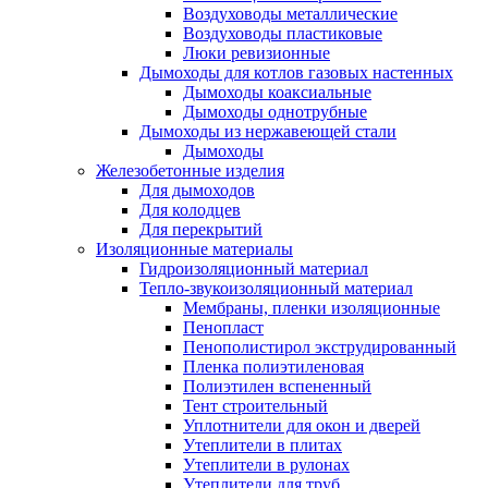
Воздуховоды металлические
Воздуховоды пластиковые
Люки ревизионные
Дымоходы для котлов газовых настенных
Дымоходы коаксиальные
Дымоходы однотрубные
Дымоходы из нержавеющей стали
Дымоходы
Железобетонные изделия
Для дымоходов
Для колодцев
Для перекрытий
Изоляционные материалы
Гидроизоляционный материал
Тепло-звукоизоляционный материал
Мембраны, пленки изоляционные
Пенопласт
Пенополистирол экструдированный
Пленка полиэтиленовая
Полиэтилен вспененный
Тент строительный
Уплотнители для окон и дверей
Утеплители в плитах
Утеплители в рулонах
Утеплители для труб