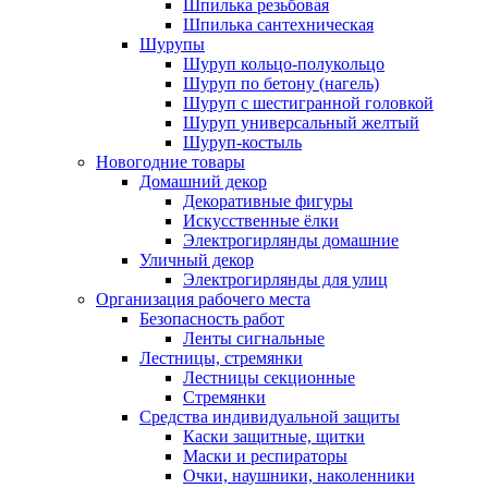
Шпилька резьбовая
Шпилька сантехническая
Шурупы
Шуруп кольцо-полукольцо
Шуруп по бетону (нагель)
Шуруп с шестигранной головкой
Шуруп универсальный желтый
Шуруп-костыль
Новогодние товары
Домашний декор
Декоративные фигуры
Искусственные ёлки
Электрогирлянды домашние
Уличный декор
Электрогирлянды для улиц
Организация рабочего места
Безопасность работ
Ленты сигнальные
Лестницы, стремянки
Лестницы секционные
Стремянки
Средства индивидуальной защиты
Каски защитные, щитки
Маски и респираторы
Очки, наушники, наколенники