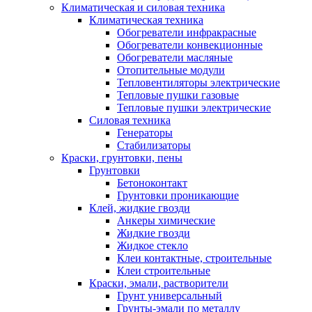
Климатическая и силовая техника
Климатическая техника
Обогреватели инфракрасные
Обогреватели конвекционные
Обогреватели масляные
Отопительные модули
Тепловентиляторы электрические
Тепловые пушки газовые
Тепловые пушки электрические
Силовая техника
Генераторы
Стабилизаторы
Краски, грунтовки, пены
Грунтовки
Бетоноконтакт
Грунтовки проникающие
Клей, жидкие гвозди
Анкеры химические
Жидкие гвозди
Жидкое стекло
Клеи контактные, строительные
Клеи строительные
Краски, эмали, растворители
Грунт универсальный
Грунты-эмали по металлу