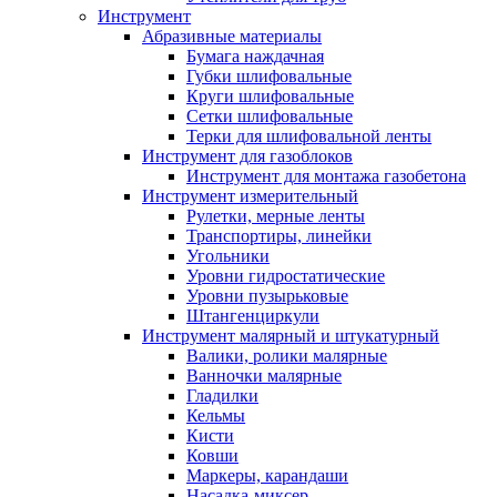
Инструмент
Абразивные материалы
Бумага наждачная
Губки шлифовальные
Круги шлифовальные
Сетки шлифовальные
Терки для шлифовальной ленты
Инструмент для газоблоков
Инструмент для монтажа газобетона
Инструмент измерительный
Рулетки, мерные ленты
Транспортиры, линейки
Угольники
Уровни гидростатические
Уровни пузырьковые
Штангенциркули
Инструмент малярный и штукатурный
Валики, ролики малярные
Ванночки малярные
Гладилки
Кельмы
Кисти
Ковши
Маркеры, карандаши
Насадка-миксер