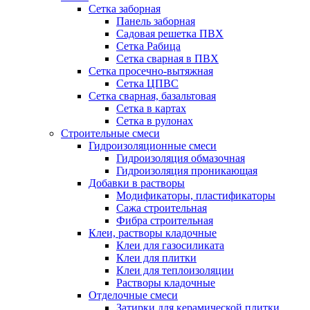
Сетка заборная
Панель заборная
Садовая решетка ПВХ
Сетка Рабица
Сетка сварная в ПВХ
Сетка просечно-вытяжная
Сетка ЦПВС
Сетка сварная, базальтовая
Сетка в картах
Сетка в рулонах
Строительные смеси
Гидроизоляционные смеси
Гидроизоляция обмазочная
Гидроизоляция проникающая
Добавки в растворы
Модификаторы, пластификаторы
Сажа строительная
Фибра строительная
Клеи, растворы кладочные
Клеи для газосиликата
Клеи для плитки
Клеи для теплоизоляции
Растворы кладочные
Отделочные смеси
Затирки для керамической плитки