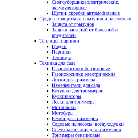
Снегоуборщики электрические,
аккумуляторные
Щетки, скребки автомобильные
Средства защиты от грызунов и насекомых
Защита от грызунов
Защита растений от болезней и
вредителей
Теплицы, парники
Грядки
Парники
Теплицы
Техника для сада
Газонокосилки бензиновые
Газонокосилки электрические
Диски для триммера
Измельчители для сада
Катушки для триммеров
Культиваторы
Лески для триммера
Мотоблоки
Мотобуры
Ремни для триммеров
Садовые пылесосы, воздуходувки
Свечи зажигания для триммеров
Триммеры бензиновые