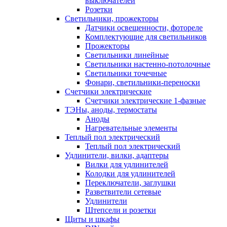
выключателей
Розетки
Светильники, прожекторы
Датчики освещенности, фотореле
Комплектующие для светильников
Прожекторы
Светильники линейные
Светильники настенно-потолочные
Светильники точечные
Фонари, светильники-переноски
Счетчики электрические
Счетчики электрические 1-фазные
ТЭНы, аноды, термостаты
Аноды
Нагревательные элементы
Теплый пол электрический
Теплый пол электрический
Удлинители, вилки, адаптеры
Вилки для удлинителей
Колодки для удлинителей
Переключатели, заглушки
Разветвители сетевые
Удлинители
Штепсели и розетки
Щиты и шкафы