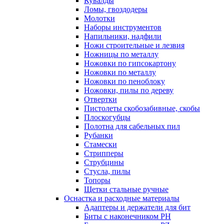
Кувалды
Ломы, гвоздодеры
Молотки
Наборы инструментов
Напильники, надфили
Ножи строительные и лезвия
Ножницы по металлу
Ножовки по гипсокартону
Ножовки по металлу
Ножовки по пеноблоку
Ножовки, пилы по дереву
Отвертки
Пистолеты скобозабивные, скобы
Плоскогубцы
Полотна для сабельных пил
Рубанки
Стамески
Стрипперы
Струбцины
Стусла, пилы
Топоры
Щетки стальные ручные
Оснастка и расходные материалы
Адаптеры и держатели для бит
Биты с наконечником PH