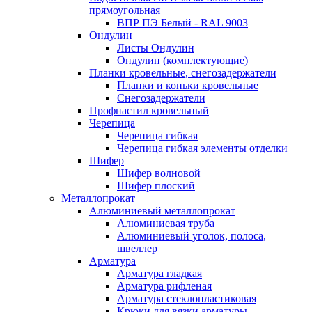
прямоугольная
ВПР ПЭ Белый - RAL 9003
Ондулин
Листы Ондулин
Ондулин (комплектующие)
Планки кровельные, снегозадержатели
Планки и коньки кровельные
Снегозадержатели
Профнастил кровельный
Черепица
Черепица гибкая
Черепица гибкая элементы отделки
Шифер
Шифер волновой
Шифер плоский
Металлопрокат
Алюминиевый металлопрокат
Алюминиевая труба
Алюминиевый уголок, полоса,
швеллер
Арматура
Арматура гладкая
Арматура рифленая
Арматура стеклопластиковая
Крюки для вязки арматуры