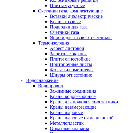
Колосниковые решетки
Плиты чугунные
Счетчики газа, комплектующие
Вставки диэлектрические
Краны газовые
Подводки для газа
Счетчики газа
Ящики для газовых счетчиков
Термоизоляция
Асбест листовой
Защитные экраны
Плиты огнестойкие
Притопочные листы
Фольга алюминиевая
Шнуры огнестойкие
Водоснабжение
Водопровод
Зажимные соединения
Краны водоразборные
Краны для подключения техники
Краны незамерзающие
Краны шаровые
Краны шаровые с американкой
Металлопластик
Обратные клапаны