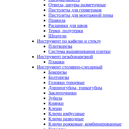
Отвесы, шнуры разметочные
Пистолеты для герметиков
Пистолеты для монтажной пены
Правила
Расшивки для швов
Терки, полутерки
Шпатели
Инструмент по кафелю и стеклу
Плиткорезы
Система выравнивания плитки
Инструмент резьбонарезной
Плашки
Инструмент столярно-слесарный
Бокорезы
Болторезы
Головки торцевые
Длинногубцы, тонкогубцы
Заклепочники
Зубила
Киянки
Клещи
Ключи имбусовые
Ключи разводные
Ключи рожковые, комбинированные