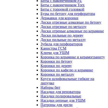
Биты с наконечником PZ
Биты с наконечником Torx
Биты с торцевой головкой
Буры по бетону для перфоратора
Державки для коронки
Диски отрезные алмазные по бетону
Диски отрезные по металлу
Диски отреные алмазные по керамике
Диски пильные по дереву
Диски пильные по металлу
Зубила для перфораторов
Канистры ГСМ
Ключи для УШМ
Коронка по керамике и керамограниту
Коронки по бетону
Коронки по дереву
Коронки по кафелю и керамике
Коронки по металлу
Круги шлифовальные гибкие на
липучке
Наборы бит
Насадки для реноватора
Насадки полировальные
Насадки цепные для УШМ
Патроны для дрели