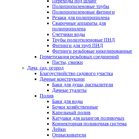
Переходы под шланг
Полипропиленовые трубы
Полипропиленовые фитинги
Резаки для полипропилена
Сварочные аппараты для
полипропилена
Счетчики воды
Трубы полиэтиленовые ПНД
Фитинги для труб ПНД
Фитинги резьбовые никелированные
Герметизация резьбовых соединений
Пасты, смазки
Дача, сад, огород
Благоуствойство садового участка
Дачные конструкции
Баки для душа, распылители
Дачные туалеты
Полив
Баки для воды
Бочки хозяйственные
Капельный полив
Катушки для шлангов поливочых
Коннекторная поливочная система
Лейки
Опрыскиватели