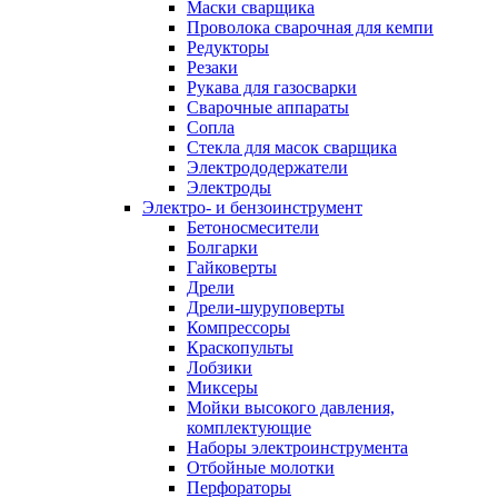
Маски сварщика
Проволока сварочная для кемпи
Редукторы
Резаки
Рукава для газосварки
Сварочные аппараты
Сопла
Стекла для масок сварщика
Электрододержатели
Электроды
Электро- и бензоинструмент
Бетоносмесители
Болгарки
Гайковерты
Дрели
Дрели-шуруповерты
Компрессоры
Краскопульты
Лобзики
Миксеры
Мойки высокого давления,
комплектующие
Наборы электроинструмента
Отбойные молотки
Перфораторы