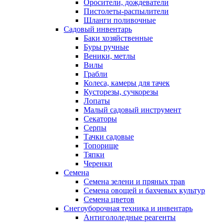
Оросители, дождеватели
Пистолеты-распылители
Шланги поливочные
Садовый инвентарь
Баки хозяйственные
Буры ручные
Веники, метлы
Вилы
Грабли
Колеса, камеры для тачек
Кусторезы, сучкорезы
Лопаты
Малый садовый инструмент
Секаторы
Серпы
Тачки садовые
Топорище
Тяпки
Черенки
Семена
Семена зелени и пряных трав
Семена овощей и бахчевых культур
Семена цветов
Снегоуборочная техника и инвентарь
Антигололедные реагенты