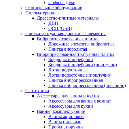
Софиты Дёке
Отопительное оборудование
Пиломатериаллы
Древестно-плитные материалы
ДВП
ОСП (OSB)
Плитка тротуарная, дорожные элементы
Вибролитая тротуарная плитка
Дорожные элементы вибролитые
Плитка вибролитая
Вибропрессованная тротуарная плитка
Бордюры и поребрики
Бордюры и поребрики (поштучно)
Лотки водосточные
Лотки водосточные (поштучно)
Плитка вибропрессованная
Плитка вибропрессованная (послойно)
Сантехника
Аксессуары для ванны и кухни
Аксессуары для ванных комнат
Аксессуары для кухни
Ванны, комплектующие
Ванны акриловые
Ванны стальные
Пробки, поручни