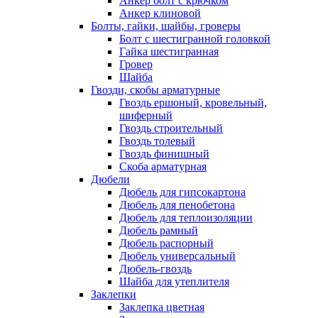
Анкер болт с крючком
Анкер клиновой
Болты, гайки, шайбы, гроверы
Болт c шестигранной головкой
Гайка шестигранная
Гровер
Шайба
Гвозди, скобы арматурные
Гвоздь ершоный, кровельный,
шиферный
Гвоздь строительный
Гвоздь толевый
Гвоздь финишный
Скоба арматурная
Дюбели
Дюбель для гипсокартона
Дюбель для пенобетона
Дюбель для теплоизоляции
Дюбель рамный
Дюбель распорный
Дюбель универсальный
Дюбель-гвоздь
Шайба для утеплителя
Заклепки
Заклепка цветная