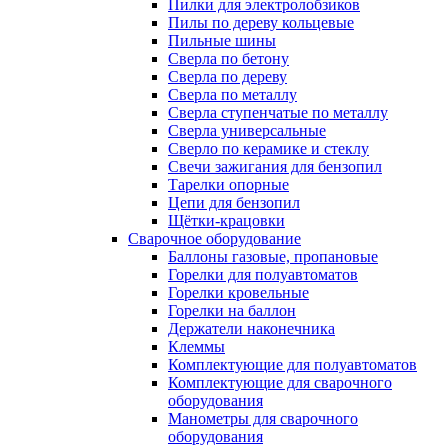
Пилки для электролобзиков
Пилы по дереву кольцевые
Пильные шины
Сверла по бетону
Сверла по дереву
Сверла по металлу
Сверла ступенчатые по металлу
Сверла универсальные
Сверло по керамике и стеклу
Свечи зажигания для бензопил
Тарелки опорные
Цепи для бензопил
Щётки-крацовки
Сварочное оборудование
Баллоны газовые, пропановые
Горелки для полуавтоматов
Горелки кровельные
Горелки на баллон
Держатели наконечника
Клеммы
Комплектующие для полуавтоматов
Комплектующие для сварочного
оборудования
Манометры для сварочного
оборудования