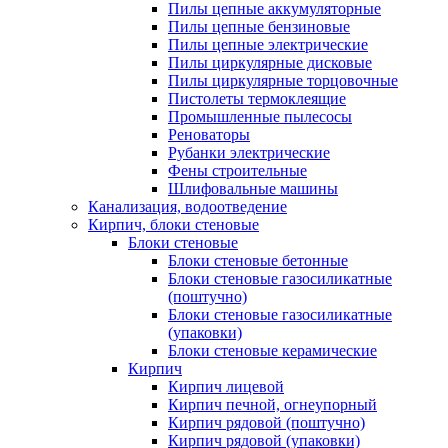
Пилы цепные аккумуляторные
Пилы цепные бензиновые
Пилы цепные электрические
Пилы циркулярные дисковые
Пилы циркулярные торцовочные
Пистолеты термоклеящие
Промышленные пылесосы
Реноваторы
Рубанки электрические
Фены строительные
Шлифовальные машины
Канализация, водоотведение
Кирпич, блоки стеновые
Блоки стеновые
Блоки стеновые бетонные
Блоки стеновые газосиликатные
(поштучно)
Блоки стеновые газосиликатные
(упаковки)
Блоки стеновые керамические
Кирпич
Кирпич лицевой
Кирпич печной, огнеупорный
Кирпич рядовой (поштучно)
Кирпич рядовой (упаковки)