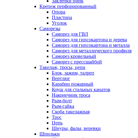
Заклепки цинк
Крепеж перфорированный
Опора
Пластина
Уголок
Саморезы
Саморез для ГВЛ
Саморез для гипсокартона и дерева
Саморез для гипсокартона и металла
Саморез для металлического профиля
Саморез кровельный
Саморез с прессшайбой
Такелаж, тросы, цепи
Блок, зажим, талреп
Вертлюг
Карабин пожарный
Коуш для стальных канатов
Наконечник троса
Рым-болт
Рым-гайка
Скоба такелажная
Трос
Цепь
Шнуры, фалы, веревки
Шпильки