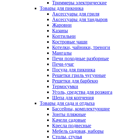
Триммеры электрические
Товары для пикника
Аксессуары для гриля
Аксессуары для тандыров
Жаровни
Казаны
Коптильни
Костровые чаши
Котелки, чайники, треноги
Мангалы
Печи походные разборные
Печи-учаг
Посуда для пикника
Решетки гриль чугунные
Решетки для барбекю
Термосумки
Уголь, средства для розжига
Щепа для копчения
Товары для сада и отдыха
Бассейны, комплектующие
Зонты пляжные
Качели садовые
Кресла подвесные
Мебель садовая, наборы
Столы, стулья