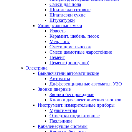
Смеси для пола
Шпатлевки готовые
Шпатлевки сухие
Штукатурки
Универсальные смеси
Известь
Керамзит, щебень, песок
Мел, гипс
Смеси цемент-песок
Смеси шамотные жаростойкие
Цемент
Цемент (поштучно)
Электрика
Выключатели автоматические
Автоматы
Дифференциальные автоматы, УЗО
Звонки дверные
Звонки беспроводные
Кнопки для электрических звонков
Инструмент, измерительные приборы
Мультиметры
Отвертки индикаторные
Паяльники
Кабеленесущие системы
Вводы кабельные