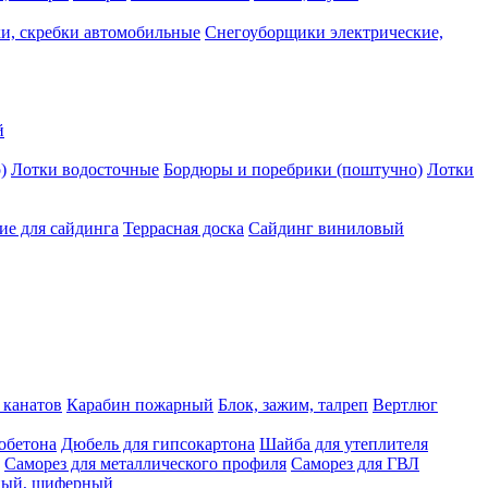
и, скребки автомобильные
Снегоуборщики электрические,
й
)
Лотки водосточные
Бордюры и поребрики (поштучно)
Лотки
е для сайдинга
Террасная доска
Сайдинг виниловый
 канатов
Карабин пожарный
Блок, зажим, талреп
Вертлюг
обетона
Дюбель для гипсокартона
Шайба для утеплителя
Саморез для металлического профиля
Саморез для ГВЛ
ьный, шиферный