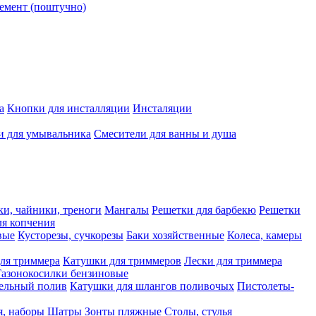
емент (поштучно)
а
Кнопки для инсталляции
Инсталяции
и для умывальника
Смесители для ванны и душа
ки, чайники, треноги
Мангалы
Решетки для барбекю
Решетки
я копчения
вые
Кусторезы, сучкорезы
Баки хозяйственные
Колеса, камеры
ля триммера
Катушки для триммеров
Лески для триммера
Газонокосилки бензиновые
ельный полив
Катушки для шлангов поливочых
Пистолеты-
я, наборы
Шатры
Зонты пляжные
Столы, стулья