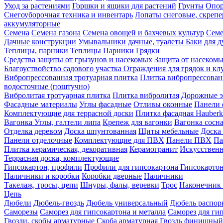
Уход за растениями
Горшки и ящики для растений
Грунты
Опор
Снегоуборочная техника и инвентарь
Лопаты снеговые, скреп
аккумуляторные
Семена
Семена газона
Семена овощей и бахчевых культур
Семе
Дачные конструкции
Умывальники дачные, туалеты
Баки для 
Теплицы, парники
Теплицы
Парники
Грядки
Средства защиты от грызунов и насекомых
Защита от насеком
Благоуствойство садового участка
Ограждения для грядок и кл
Вибропрессованная тротуарная плитка
Плитка вибропрессован
водосточные (поштучно)
Вибролитая тротуарная плитка
Плитка вибролитая
Дорожные э
Фасадные материалы
Углы фасадные
Отливы оконные
Панели 
Комплектующие для террасной доски
Плитка фасадная Hauberk
Вагонка
Углы, галтели липа
Крепеж для вагонки
Вагонка сосн
Отделка деревом
Доска шпунтованная
Щиты мебельные
Доска 
Панели отделочные
Комплектующие для ПВХ
Панели ПВХ
Па
Плитка керамическая, декоративная
Керамогранит
Искусственн
Террасная доска, комплектующие
Гипсокартон, профили
Профили для гипсокартона
Гипсокарто
Наличники и коробки
Коробки дверные
Наличники
Такелаж, тросы, цепи
Шнуры, фалы, веревки
Трос
Наконечник 
Цепь
Дюбели
Дюбель-гвоздь
Дюбель универсальный
Дюбель распо
Саморезы
Саморез для гипсокартона и металла
Саморез для гип
Гвозди, скобы арматурные
Скоба арматурная
Гвоздь финишный