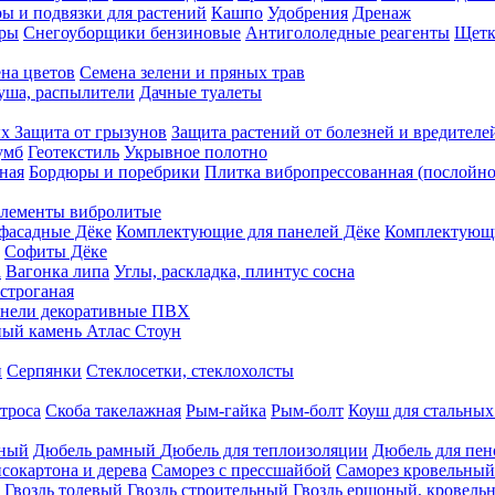
ы и подвязки для растений
Кашпо
Удобрения
Дренаж
еры
Снегоуборщики бензиновые
Антигололедные реагенты
Щетк
на цветов
Семена зелени и пряных трав
душа, распылители
Дачные туалеты
ых
Защита от грызунов
Защита растений от болезней и вредителе
умб
Геотекстиль
Укрывное полотно
ная
Бордюры и поребрики
Плитка вибропрессованная (послойно
лементы вибролитые
фасадные Дёке
Комплектующие для панелей Дёке
Комплектующи
Софиты Дёке
а
Вагонка липа
Углы, раскладка, плинтус сосна
строганая
нели декоративные ПВХ
ый камень Атлас Стоун
н
Серпянки
Стеклосетки, стеклохолсты
троса
Скоба такелажная
Рым-гайка
Рым-болт
Коуш для стальных
рный
Дюбель рамный
Дюбель для теплоизоляции
Дюбель для пен
сокартона и дерева
Саморез с прессшайбой
Саморез кровельный
Гвоздь толевый
Гвоздь строительный
Гвоздь ершоный, кровел