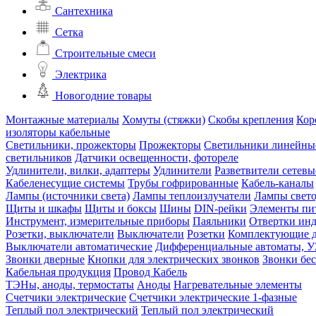
Сантехника
Сетка
Строительные смеси
Электрика
Новогодние товары
Монтажные материалы
Хомуты (стяжки)
Скобы крепления
Кор
изоляторы кабельные
Светильники, прожекторы
Прожекторы
Светильники линейны
светильников
Датчики освещенности, фотореле
Удлинители, вилки, адаптеры
Удлинители
Разветвители сетевы
Кабеленесущие системы
Трубы гофрированные
Кабель-каналы
Лампы (источники света)
Лампы теплоизлучатели
Лампы свет
Щиты и шкафы
Щиты и боксы
Шины
DIN-рейки
Элементы пи
Инструмент, измерительные приборы
Паяльники
Отвертки ин
Розетки, выключатели
Выключатели
Розетки
Комплектующие д
Выключатели автоматические
Дифференциальные автоматы, 
Звонки дверные
Кнопки для электрических звонков
Звонки бе
Кабельная продукция
Провод
Кабель
ТЭНы, аноды, термостаты
Аноды
Нагревательные элементы
Счетчики электрические
Счетчики электрические 1-фазные
Теплый пол электрический
Теплый пол электрический