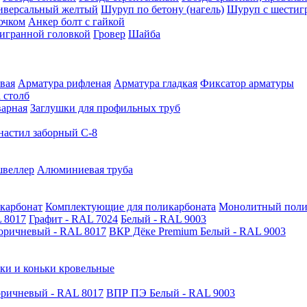
иверсальный желтый
Шуруп по бетону (нагель)
Шуруп с шестиг
ючком
Анкер болт с гайкой
тигранной головкой
Гровер
Шайба
вая
Арматура рифленая
Арматура гладкая
Фиксатор арматуры
 столб
варная
Заглушки для профильных труб
астил заборный С-8
швеллер
Алюминиевая труба
карбонат
Комплектующие для поликарбоната
Монолитный поли
 8017
Графит - RAL 7024
Белый - RAL 9003
оричневый - RAL 8017
ВКР Дёке Premium Белый - RAL 9003
ки и коньки кровельные
ричневый - RAL 8017
ВПР ПЭ Белый - RAL 9003