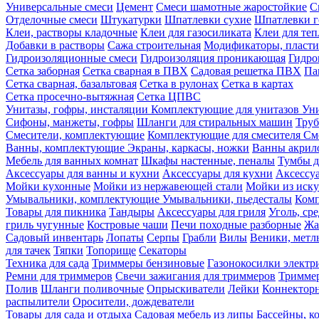
Универсальные смеси
Цемент
Смеси шамотные жаростойкие
С
Отделочные смеси
Штукатурки
Шпатлевки сухие
Шпатлевки г
Клеи, растворы кладочные
Клеи для газосиликата
Клеи для те
Добавки в растворы
Сажа строительная
Модификаторы, пласт
Гидроизоляционные смеси
Гидроизоляция проникающая
Гидро
Сетка заборная
Сетка сварная в ПВХ
Садовая решетка ПВХ
Па
Сетка сварная, базальтовая
Сетка в рулонах
Сетка в картах
Сетка просечно-вытяжная
Сетка ЦПВС
Унитазы, гофры, инсталяции
Комплектующие для унитазов
Ун
Сифоны, манжеты, гофры
Шланги для стиральных машин
Тру
Смесители, комплектующие
Комплектующие для смесителя
См
Ванны, комплектующие
Экраны, каркасы, ножки
Ванны акри
Мебель для ванных комнат
Шкафы настенные, пеналы
Тумбы д
Аксессуары для ванны и кухни
Аксессуары для кухни
Аксессу
Мойки кухонные
Мойки из нержавеющей стали
Мойки из иску
Умывальники, комплектующие
Умывальники, пьедесталы
Комп
Товары для пикника
Тандыры
Аксессуары для гриля
Уголь, ср
гриль чугунные
Костровые чаши
Печи походные разборные
Жа
Садовый инвентарь
Лопаты
Серпы
Грабли
Вилы
Веники, метл
для тачек
Тяпки
Топорище
Секаторы
Техника для сада
Триммеры бензиновые
Газонокосилки электр
Ремни для триммеров
Свечи зажигания для триммеров
Триммер
Полив
Шланги поливочные
Опрыскиватели
Лейки
Коннекторн
распылители
Оросители, дождеватели
Товары для сада и отдыха
Садовая мебель из липы
Бассейны, 