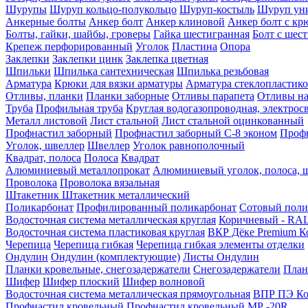
Шурупы
Шуруп кольцо-полукольцо
Шуруп-костыль
Шуруп ун
Анкерные болты
Анкер болт
Анкер клиновой
Анкер болт с кр
Болты, гайки, шайбы, гроверы
Гайка шестигранная
Болт c шес
Крепеж перфорированный
Уголок
Пластина
Опора
Заклепки
Заклепки цинк
Заклепка цветная
Шпильки
Шпилька сантехническая
Шпилька резьбовая
Арматура
Крюки для вязки арматуры
Арматура стеклопластико
Отливы, планки
Планки заборные
Отливы парапета
Отливы на
Труба
Профильная труба
Круглая водогазопроводная, электрос
Металл листовой
Лист стальной
Лист стальной оцинкованный
Профнастил заборный
Профнастил заборный С-8 эконом
Профн
Уголок, швеллер
Швеллер
Уголок равнополочный
Квадрат, полоса
Полоса
Квадрат
Алюминиевый металлопрокат
Алюминиевый уголок, полоса, 
Проволока
Проволока вязальная
Штакетник
Штакетник металлический
Поликарбонат
Профилированный поликарбонат
Сотовый поли
Водосточная система металлическая круглая
Коричневый - RAL
Водосточная система пластиковая круглая
ВКР Дёке Premium К
Черепица
Черепица гибкая
Черепица гибкая элементы отделки
Ондулин
Ондулин (комплектующие)
Листы Ондулин
Планки кровельные, снегозадержатели
Снегозадержатели
План
Шифер
Шифер плоский
Шифер волновой
Водосточная система металлическая прямоугольная
ВПР ПЭ Ко
Профнастил кровельный
Профнастил кровельный МР -20R