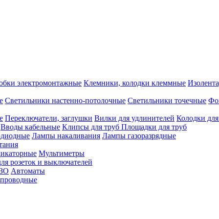
обки электромонтажные
Клемники, колодки клеммные
Изолента
е
Светильники настенно-потолочные
Светильники точечные
Фо
е
Переключатели, заглушки
Вилки для удлинителей
Колодки для
Вводы кабельные
Клипсы для труб
Площадки для труб
одиодные
Лампы накаливания
Лампы газоразрядные
тания
дикаторные
Мультиметры
ля розеток и выключателей
УЗО
Автоматы
спроводные