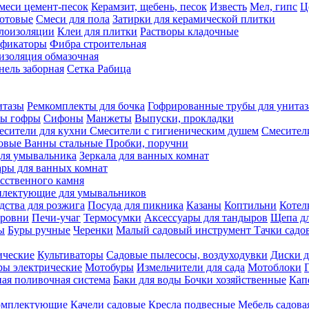
меси цемент-песок
Керамзит, щебень, песок
Известь
Мел, гипс
Ц
отовые
Смеси для пола
Затирки для керамической плитки
плоизоляции
Клеи для плитки
Растворы кладочные
ификаторы
Фибра строительная
изоляция обмазочная
нель заборная
Сетка Рабица
итазы
Ремкомплекты для бочка
Гофрированные трубы для унитаз
бы гофры
Сифоны
Манжеты
Выпуски, прокладки
есители для кухни
Смесители с гигиеническим душем
Смесител
ловые
Ванны стальные
Пробки, поручни
ля умывальника
Зеркала для ванных комнат
ары для ванных комнат
сственного камня
лектующие для умывальников
едства для розжига
Посуда для пикника
Казаны
Коптильни
Котел
ровни
Печи-учаг
Термосумки
Аксессуары для тандыров
Щепа дл
ы
Буры ручные
Черенки
Малый садовый инструмент
Тачки садо
ические
Культиваторы
Садовые пылесосы, воздуходувки
Диски д
ы электрические
Мотобуры
Измельчители для сада
Мотоблоки
ая поливочная система
Баки для воды
Бочки хозяйственные
Кап
комплектующие
Качели садовые
Кресла подвесные
Мебель садова