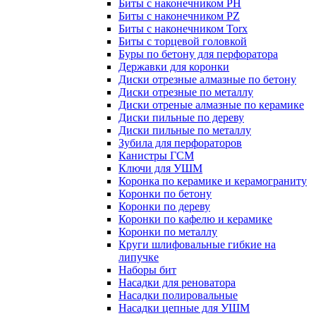
Биты с наконечником PH
Биты с наконечником PZ
Биты с наконечником Torx
Биты с торцевой головкой
Буры по бетону для перфоратора
Державки для коронки
Диски отрезные алмазные по бетону
Диски отрезные по металлу
Диски отреные алмазные по керамике
Диски пильные по дереву
Диски пильные по металлу
Зубила для перфораторов
Канистры ГСМ
Ключи для УШМ
Коронка по керамике и керамограниту
Коронки по бетону
Коронки по дереву
Коронки по кафелю и керамике
Коронки по металлу
Круги шлифовальные гибкие на
липучке
Наборы бит
Насадки для реноватора
Насадки полировальные
Насадки цепные для УШМ