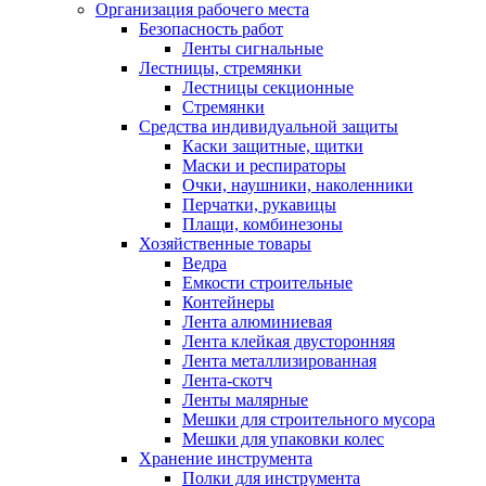
Организация рабочего места
Безопасность работ
Ленты сигнальные
Лестницы, стремянки
Лестницы секционные
Стремянки
Средства индивидуальной защиты
Каски защитные, щитки
Маски и респираторы
Очки, наушники, наколенники
Перчатки, рукавицы
Плащи, комбинезоны
Хозяйственные товары
Ведра
Емкости строительные
Контейнеры
Лента алюминиевая
Лента клейкая двусторонняя
Лента металлизированная
Лента-скотч
Ленты малярные
Мешки для строительного мусора
Мешки для упаковки колес
Хранение инструмента
Полки для инструмента