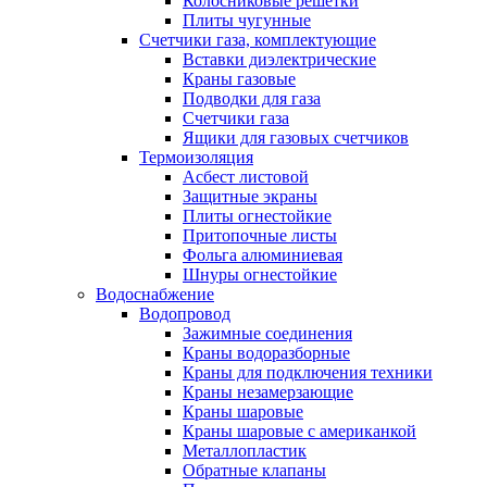
Колосниковые решетки
Плиты чугунные
Счетчики газа, комплектующие
Вставки диэлектрические
Краны газовые
Подводки для газа
Счетчики газа
Ящики для газовых счетчиков
Термоизоляция
Асбест листовой
Защитные экраны
Плиты огнестойкие
Притопочные листы
Фольга алюминиевая
Шнуры огнестойкие
Водоснабжение
Водопровод
Зажимные соединения
Краны водоразборные
Краны для подключения техники
Краны незамерзающие
Краны шаровые
Краны шаровые с американкой
Металлопластик
Обратные клапаны