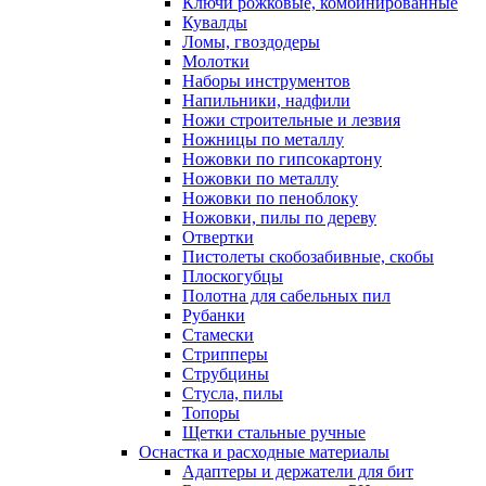
Ключи рожковые, комбинированные
Кувалды
Ломы, гвоздодеры
Молотки
Наборы инструментов
Напильники, надфили
Ножи строительные и лезвия
Ножницы по металлу
Ножовки по гипсокартону
Ножовки по металлу
Ножовки по пеноблоку
Ножовки, пилы по дереву
Отвертки
Пистолеты скобозабивные, скобы
Плоскогубцы
Полотна для сабельных пил
Рубанки
Стамески
Стрипперы
Струбцины
Стусла, пилы
Топоры
Щетки стальные ручные
Оснастка и расходные материалы
Адаптеры и держатели для бит