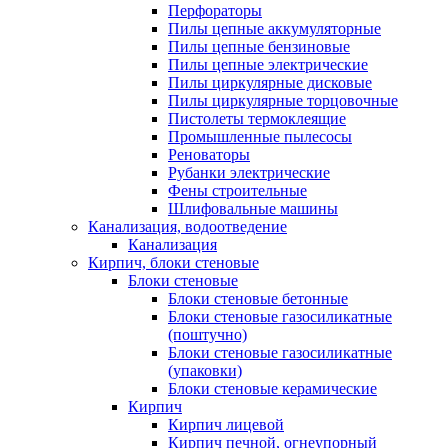
Перфораторы
Пилы цепные аккумуляторные
Пилы цепные бензиновые
Пилы цепные электрические
Пилы циркулярные дисковые
Пилы циркулярные торцовочные
Пистолеты термоклеящие
Промышленные пылесосы
Реноваторы
Рубанки электрические
Фены строительные
Шлифовальные машины
Канализация, водоотведение
Канализация
Кирпич, блоки стеновые
Блоки стеновые
Блоки стеновые бетонные
Блоки стеновые газосиликатные
(поштучно)
Блоки стеновые газосиликатные
(упаковки)
Блоки стеновые керамические
Кирпич
Кирпич лицевой
Кирпич печной, огнеупорный