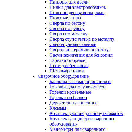
Патроны для дрели
Пилки для электролобзиков
Пилы по дереву кольцевые
Пильные шины
Сверла по бетону
Сверла по дереву
Сверла по металлу
Сверла ступенчатые по металлу
Сверла универсальные
Сверло по керамике и стеклу
Свечи зажигания для бензопил
Тарелки опорные
Цепи для бензопил
Щётки-крацовки
Сварочное оборудование
Баллоны газовые, пропановые
Горелки для полуавтоматов
Горелки кровельные
Горелки на баллон
Держатели наконечника
Клеммы
Комплектующие для полуавтоматов
Комплектующие для сварочного
оборудования
Манометры для сварочного