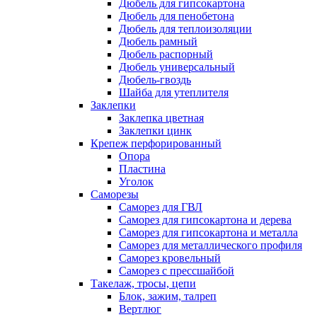
Дюбель для гипсокартона
Дюбель для пенобетона
Дюбель для теплоизоляции
Дюбель рамный
Дюбель распорный
Дюбель универсальный
Дюбель-гвоздь
Шайба для утеплителя
Заклепки
Заклепка цветная
Заклепки цинк
Крепеж перфорированный
Опора
Пластина
Уголок
Саморезы
Саморез для ГВЛ
Саморез для гипсокартона и дерева
Саморез для гипсокартона и металла
Саморез для металлического профиля
Саморез кровельный
Саморез с прессшайбой
Такелаж, тросы, цепи
Блок, зажим, талреп
Вертлюг