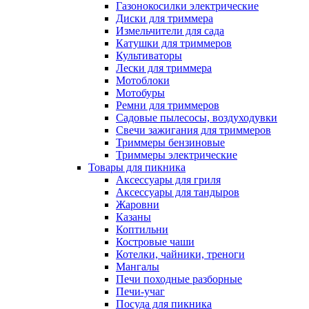
Газонокосилки электрические
Диски для триммера
Измельчители для сада
Катушки для триммеров
Культиваторы
Лески для триммера
Мотоблоки
Мотобуры
Ремни для триммеров
Садовые пылесосы, воздуходувки
Свечи зажигания для триммеров
Триммеры бензиновые
Триммеры электрические
Товары для пикника
Аксессуары для гриля
Аксессуары для тандыров
Жаровни
Казаны
Коптильни
Костровые чаши
Котелки, чайники, треноги
Мангалы
Печи походные разборные
Печи-учаг
Посуда для пикника