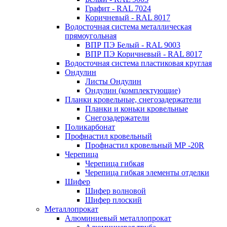
Графит - RAL 7024
Коричневый - RAL 8017
Водосточная система металлическая
прямоугольная
ВПР ПЭ Белый - RAL 9003
ВПР ПЭ Коричневый - RAL 8017
Водосточная система пластиковая круглая
Ондулин
Листы Ондулин
Ондулин (комплектующие)
Планки кровельные, снегозадержатели
Планки и коньки кровельные
Снегозадержатели
Поликарбонат
Профнастил кровельный
Профнастил кровельный МР -20R
Черепица
Черепица гибкая
Черепица гибкая элементы отделки
Шифер
Шифер волновой
Шифер плоский
Металлопрокат
Алюминиевый металлопрокат