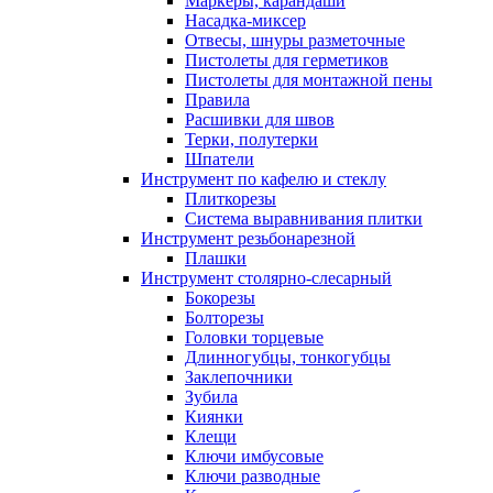
Маркеры, карандаши
Насадка-миксер
Отвесы, шнуры разметочные
Пистолеты для герметиков
Пистолеты для монтажной пены
Правила
Расшивки для швов
Терки, полутерки
Шпатели
Инструмент по кафелю и стеклу
Плиткорезы
Система выравнивания плитки
Инструмент резьбонарезной
Плашки
Инструмент столярно-слесарный
Бокорезы
Болторезы
Головки торцевые
Длинногубцы, тонкогубцы
Заклепочники
Зубила
Киянки
Клещи
Ключи имбусовые
Ключи разводные