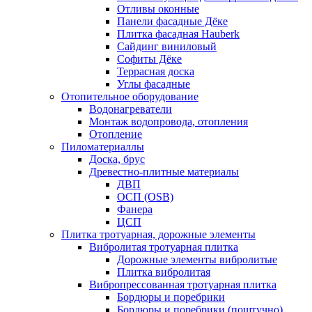
Отливы оконные
Панели фасадные Дёке
Плитка фасадная Hauberk
Сайдинг виниловый
Софиты Дёке
Террасная доска
Углы фасадные
Отопительное оборудование
Водонагреватели
Монтаж водопровода, отопления
Отопление
Пиломатериаллы
Доска, брус
Древестно-плитные материалы
ДВП
ОСП (OSB)
Фанера
ЦСП
Плитка тротуарная, дорожные элементы
Вибролитая тротуарная плитка
Дорожные элементы вибролитые
Плитка вибролитая
Вибропрессованная тротуарная плитка
Бордюры и поребрики
Бордюры и поребрики (поштучно)