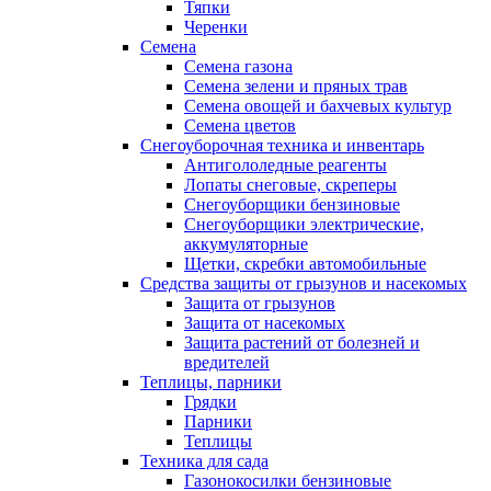
Тяпки
Черенки
Семена
Семена газона
Семена зелени и пряных трав
Семена овощей и бахчевых культур
Семена цветов
Снегоуборочная техника и инвентарь
Антигололедные реагенты
Лопаты снеговые, скреперы
Снегоуборщики бензиновые
Снегоуборщики электрические,
аккумуляторные
Щетки, скребки автомобильные
Средства защиты от грызунов и насекомых
Защита от грызунов
Защита от насекомых
Защита растений от болезней и
вредителей
Теплицы, парники
Грядки
Парники
Теплицы
Техника для сада
Газонокосилки бензиновые