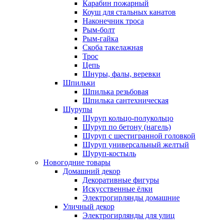
Карабин пожарный
Коуш для стальных канатов
Наконечник троса
Рым-болт
Рым-гайка
Скоба такелажная
Трос
Цепь
Шнуры, фалы, веревки
Шпильки
Шпилька резьбовая
Шпилька сантехническая
Шурупы
Шуруп кольцо-полукольцо
Шуруп по бетону (нагель)
Шуруп с шестигранной головкой
Шуруп универсальный желтый
Шуруп-костыль
Новогодние товары
Домашний декор
Декоративные фигуры
Искусственные ёлки
Электрогирлянды домашние
Уличный декор
Электрогирлянды для улиц