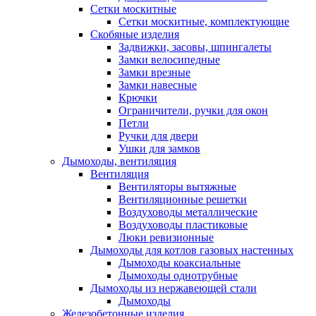
Сетки москитные
Сетки москитные, комплектующие
Скобяные изделия
Задвижки, засовы, шпингалеты
Замки велосипедные
Замки врезные
Замки навесные
Крючки
Ограничители, ручки для окон
Петли
Ручки для двери
Ушки для замков
Дымоходы, вентиляция
Вентиляция
Вентиляторы вытяжные
Вентиляционные решетки
Воздуховоды металлические
Воздуховоды пластиковые
Люки ревизионные
Дымоходы для котлов газовых настенных
Дымоходы коаксиальные
Дымоходы однотрубные
Дымоходы из нержавеющей стали
Дымоходы
Железобетонные изделия