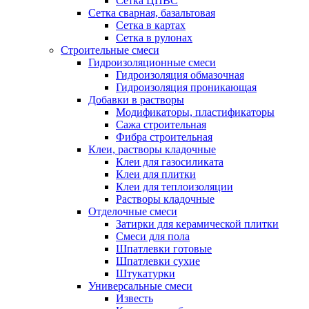
Сетка ЦПВС
Сетка сварная, базальтовая
Сетка в картах
Сетка в рулонах
Строительные смеси
Гидроизоляционные смеси
Гидроизоляция обмазочная
Гидроизоляция проникающая
Добавки в растворы
Модификаторы, пластификаторы
Сажа строительная
Фибра строительная
Клеи, растворы кладочные
Клеи для газосиликата
Клеи для плитки
Клеи для теплоизоляции
Растворы кладочные
Отделочные смеси
Затирки для керамической плитки
Смеси для пола
Шпатлевки готовые
Шпатлевки сухие
Штукатурки
Универсальные смеси
Известь