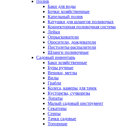
Полив
Баки для воды
Бочки хозяйственные
Капельный полив
Катушки для шлангов поливочых
Коннекторная поливочная система
Лейки
Опрыскиватели
Оросители, дождеватели
Пистолеты-распылители
Шланги поливочные
Садовый инвентарь
Баки хозяйственные
Буры ручные
Веники, метлы
Вилы
Грабли
Колеса, камеры для тачек
Кусторезы, сучкорезы
Лопаты
Малый садовый инструмент
Секаторы
Серпы
Тачки садовые
Топорище