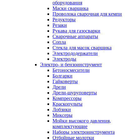
оборудования
Маски сварщика
Проволока сварочная для кемпи
Редукторы
Резаки
Рукава для газосварки
Сварочные аппараты
Сопла
Стекла для масок сварщика
Электрододержатели
Электроды
Электро- и бензоинструмент
Бетоносмесители
Болгарки
Гайковерты
Дрели
Дрели-шуруповерты
Компрессоры
Краскопульты
Лобзики
Миксеры
Мойки высокого давления,
комплектующие
Наборы электроинструмента
Отбойные молотки