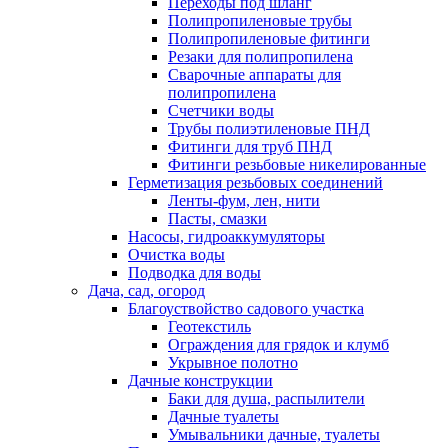
Переходы под шланг
Полипропиленовые трубы
Полипропиленовые фитинги
Резаки для полипропилена
Сварочные аппараты для
полипропилена
Счетчики воды
Трубы полиэтиленовые ПНД
Фитинги для труб ПНД
Фитинги резьбовые никелированные
Герметизация резьбовых соединений
Ленты-фум, лен, нити
Пасты, смазки
Насосы, гидроаккумуляторы
Очистка воды
Подводка для воды
Дача, сад, огород
Благоуствойство садового участка
Геотекстиль
Ограждения для грядок и клумб
Укрывное полотно
Дачные конструкции
Баки для душа, распылители
Дачные туалеты
Умывальники дачные, туалеты