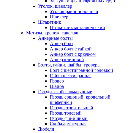
Заглушки для профильных труб
Уголок, швеллер
Уголок равнополочный
Швеллер
Штакетник
Штакетник металлический
Метизы, крепеж, такелаж
Анкерные болты
Анкер болт
Анкер болт с гайкой
Анкер болт с крючком
Анкер клиновой
Болты, гайки, шайбы, гроверы
Болт c шестигранной головкой
Гайка шестигранная
Гровер
Шайба
Гвозди, скобы арматурные
Гвоздь ершоный, кровельный,
шиферный
Гвоздь строительный
Гвоздь толевый
Гвоздь финишный
Скоба арматурная
Дюбели