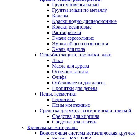
Грунт универсальный
Грунты-эмали по металлу
Колеры
Краски водно-дисперсионные
Краски резиновые
Растворители
Эмали аэрозольные
Эмали общего назначения
Эмаль для пола
Огне-био защита, пропитки, лаки
Лаки
Масла для дерева
Огне-био защита
Олифа
Отбеливатели для дерева
Пропитки для дерева
Пены, герметики
Герметики
Пены монтажные
Средства для ухода за кирпичем и плиткой
Средства для кирпича
Средства для плитки
Кровельные материалы
Водосточная система металлическая круглая
Белый - RAL 9003