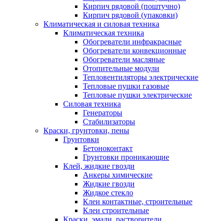
Кирпич рядовой (поштучно)
Кирпич рядовой (упаковки)
Климатическая и силовая техника
Климатическая техника
Обогреватели инфракрасные
Обогреватели конвекционные
Обогреватели масляные
Отопительные модули
Тепловентиляторы электрические
Тепловые пушки газовые
Тепловые пушки электрические
Силовая техника
Генераторы
Стабилизаторы
Краски, грунтовки, пены
Грунтовки
Бетоноконтакт
Грунтовки проникающие
Клей, жидкие гвозди
Анкеры химические
Жидкие гвозди
Жидкое стекло
Клеи контактные, строительные
Клеи строительные
Краски, эмали, растворители