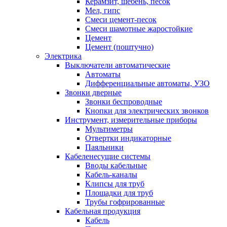
Керамзит, щебень, песок
Мел, гипс
Смеси цемент-песок
Смеси шамотные жаростойкие
Цемент
Цемент (поштучно)
Электрика
Выключатели автоматические
Автоматы
Дифференциальные автоматы, УЗО
Звонки дверные
Звонки беспроводные
Кнопки для электрических звонков
Инструмент, измерительные приборы
Мультиметры
Отвертки индикаторные
Паяльники
Кабеленесущие системы
Вводы кабельные
Кабель-каналы
Клипсы для труб
Площадки для труб
Трубы гофрированные
Кабельная продукция
Кабель