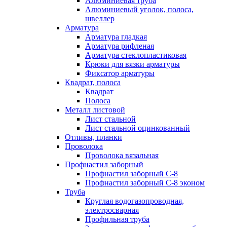
Алюминиевая труба
Алюминиевый уголок, полоса,
швеллер
Арматура
Арматура гладкая
Арматура рифленая
Арматура стеклопластиковая
Крюки для вязки арматуры
Фиксатор арматуры
Квадрат, полоса
Квадрат
Полоса
Металл листовой
Лист стальной
Лист стальной оцинкованный
Отливы, планки
Проволока
Проволока вязальная
Профнастил заборный
Профнастил заборный С-8
Профнастил заборный С-8 эконом
Труба
Круглая водогазопроводная,
электросварная
Профильная труба