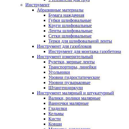
Инструмент
Абразивные материалы
Бумага наждачная
Губки шлифовальные
Круги шлифовальные
Ленты шлифовальные
Сетки шлифовальные
Терки для шлифовальной ленты
Инструмент для газоблоков
Инструмент для монтажа газобетона
Инструмент измерительный
Рулетки, мерные ленты
Транспортиры, линейки
Угольники
Уровни гидростатические
Уровни пузырьковые
Штангенциркули
Инструмент малярный и штукатурный
Валики, ролики малярные
Ванночки малярные
Гладилки
Кельмы
Кисти
Ковши