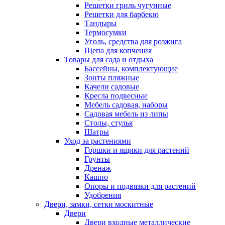
Решетки гриль чугунные
Решетки для барбекю
Тандыры
Термосумки
Уголь, средства для розжига
Щепа для копчения
Товары для сада и отдыха
Бассейны, комплектующие
Зонты пляжные
Качели садовые
Кресла подвесные
Мебель садовая, наборы
Садовая мебель из липы
Столы, стулья
Шатры
Уход за растениями
Горшки и ящики для растений
Грунты
Дренаж
Кашпо
Опоры и подвязки для растений
Удобрения
Двери, замки, сетки москитные
Двери
Двери входные металлические