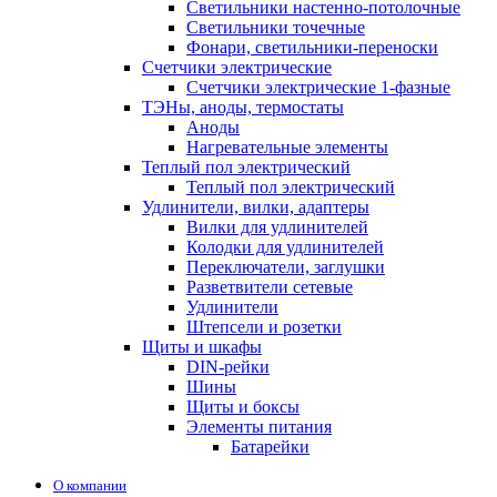
Светильники настенно-потолочные
Светильники точечные
Фонари, светильники-переноски
Счетчики электрические
Счетчики электрические 1-фазные
ТЭНы, аноды, термостаты
Аноды
Нагревательные элементы
Теплый пол электрический
Теплый пол электрический
Удлинители, вилки, адаптеры
Вилки для удлинителей
Колодки для удлинителей
Переключатели, заглушки
Разветвители сетевые
Удлинители
Штепсели и розетки
Щиты и шкафы
DIN-рейки
Шины
Щиты и боксы
Элементы питания
Батарейки
О компании