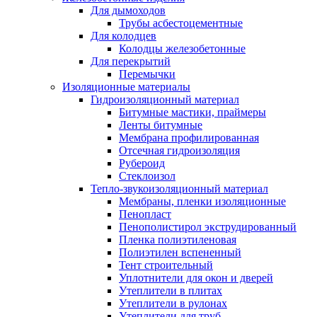
Для дымоходов
Трубы асбестоцементные
Для колодцев
Колодцы железобетонные
Для перекрытий
Перемычки
Изоляционные материалы
Гидроизоляционный материал
Битумные мастики, праймеры
Ленты битумные
Мембрана профилированная
Отсечная гидроизоляция
Рубероид
Стеклоизол
Тепло-звукоизоляционный материал
Мембраны, пленки изоляционные
Пенопласт
Пенополистирол экструдированный
Пленка полиэтиленовая
Полиэтилен вспененный
Тент строительный
Уплотнители для окон и дверей
Утеплители в плитах
Утеплители в рулонах
Утеплители для труб