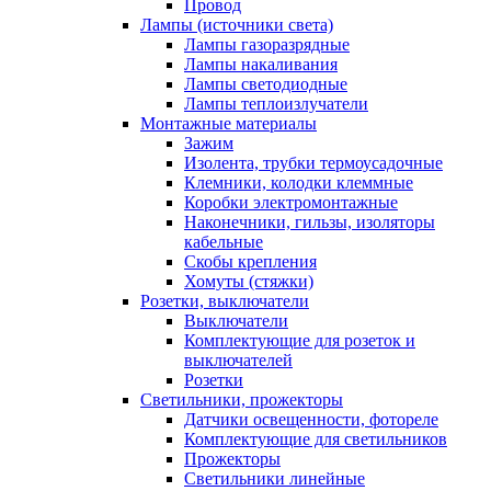
Провод
Лампы (источники света)
Лампы газоразрядные
Лампы накаливания
Лампы светодиодные
Лампы теплоизлучатели
Монтажные материалы
Зажим
Изолента, трубки термоусадочные
Клемники, колодки клеммные
Коробки электромонтажные
Наконечники, гильзы, изоляторы
кабельные
Скобы крепления
Хомуты (стяжки)
Розетки, выключатели
Выключатели
Комплектующие для розеток и
выключателей
Розетки
Светильники, прожекторы
Датчики освещенности, фотореле
Комплектующие для светильников
Прожекторы
Светильники линейные