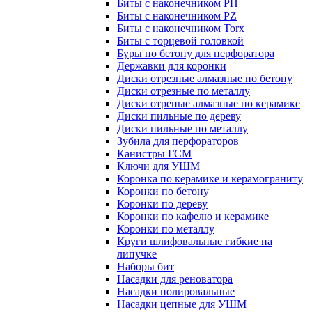
Биты с наконечником PH
Биты с наконечником PZ
Биты с наконечником Torx
Биты с торцевой головкой
Буры по бетону для перфоратора
Державки для коронки
Диски отрезные алмазные по бетону
Диски отрезные по металлу
Диски отреные алмазные по керамике
Диски пильные по дереву
Диски пильные по металлу
Зубила для перфораторов
Канистры ГСМ
Ключи для УШМ
Коронка по керамике и керамограниту
Коронки по бетону
Коронки по дереву
Коронки по кафелю и керамике
Коронки по металлу
Круги шлифовальные гибкие на
липучке
Наборы бит
Насадки для реноватора
Насадки полировальные
Насадки цепные для УШМ