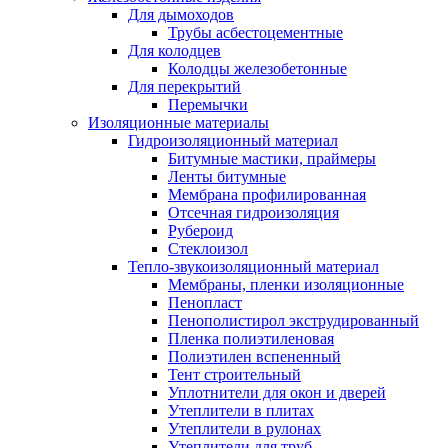
Для дымоходов
Трубы асбестоцементные
Для колодцев
Колодцы железобетонные
Для перекрытий
Перемычки
Изоляционные материалы
Гидроизоляционный материал
Битумные мастики, праймеры
Ленты битумные
Мембрана профилированная
Отсечная гидроизоляция
Рубероид
Стеклоизол
Тепло-звукоизоляционный материал
Мембраны, пленки изоляционные
Пенопласт
Пенополистирол экструдированный
Пленка полиэтиленовая
Полиэтилен вспененный
Тент строительный
Уплотнители для окон и дверей
Утеплители в плитах
Утеплители в рулонах
Утеплители для труб