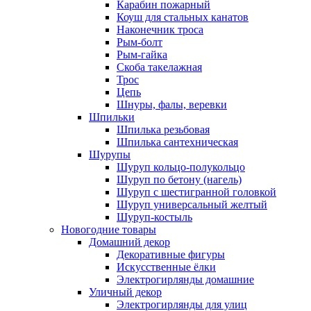
Карабин пожарный
Коуш для стальных канатов
Наконечник троса
Рым-болт
Рым-гайка
Скоба такелажная
Трос
Цепь
Шнуры, фалы, веревки
Шпильки
Шпилька резьбовая
Шпилька сантехническая
Шурупы
Шуруп кольцо-полукольцо
Шуруп по бетону (нагель)
Шуруп с шестигранной головкой
Шуруп универсальный желтый
Шуруп-костыль
Новогодние товары
Домашний декор
Декоративные фигуры
Искусственные ёлки
Электрогирлянды домашние
Уличный декор
Электрогирлянды для улиц