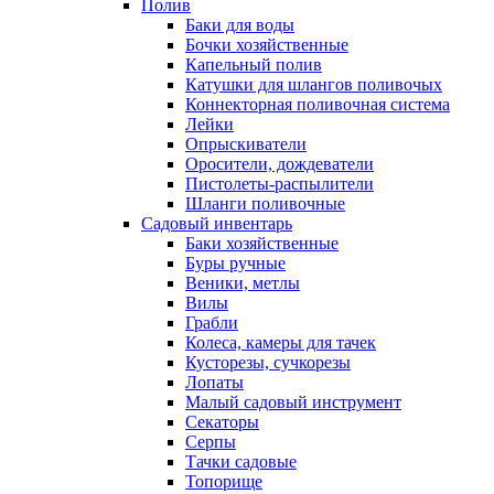
Полив
Баки для воды
Бочки хозяйственные
Капельный полив
Катушки для шлангов поливочых
Коннекторная поливочная система
Лейки
Опрыскиватели
Оросители, дождеватели
Пистолеты-распылители
Шланги поливочные
Садовый инвентарь
Баки хозяйственные
Буры ручные
Веники, метлы
Вилы
Грабли
Колеса, камеры для тачек
Кусторезы, сучкорезы
Лопаты
Малый садовый инструмент
Секаторы
Серпы
Тачки садовые
Топорище