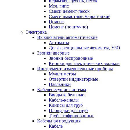
Керамзит, щебень, песок
Мел, гипс
Смеси цемент-песок
Смеси шамотные жаростойкие
Цемент
Цемент (поштучно)
Электрика
Выключатели автоматические
Автоматы
Дифференциальные автоматы, УЗО
Звонки дверные
Звонки беспроводные
Кнопки для электрических звонков
Инструмент, измерительные приборы
Мультиметры
Отвертки индикаторные
Паяльники
Кабеленесущие системы
Вводы кабельные
Кабель-каналы
Клипсы для труб
Площадки для труб
Трубы гофрированные
Кабельная продукция
Кабель