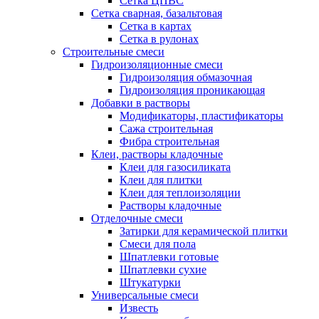
Сетка ЦПВС
Сетка сварная, базальтовая
Сетка в картах
Сетка в рулонах
Строительные смеси
Гидроизоляционные смеси
Гидроизоляция обмазочная
Гидроизоляция проникающая
Добавки в растворы
Модификаторы, пластификаторы
Сажа строительная
Фибра строительная
Клеи, растворы кладочные
Клеи для газосиликата
Клеи для плитки
Клеи для теплоизоляции
Растворы кладочные
Отделочные смеси
Затирки для керамической плитки
Смеси для пола
Шпатлевки готовые
Шпатлевки сухие
Штукатурки
Универсальные смеси
Известь