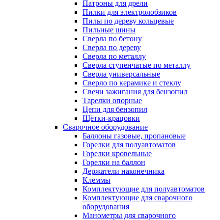
Патроны для дрели
Пилки для электролобзиков
Пилы по дереву кольцевые
Пильные шины
Сверла по бетону
Сверла по дереву
Сверла по металлу
Сверла ступенчатые по металлу
Сверла универсальные
Сверло по керамике и стеклу
Свечи зажигания для бензопил
Тарелки опорные
Цепи для бензопил
Щётки-крацовки
Сварочное оборудование
Баллоны газовые, пропановые
Горелки для полуавтоматов
Горелки кровельные
Горелки на баллон
Держатели наконечника
Клеммы
Комплектующие для полуавтоматов
Комплектующие для сварочного
оборудования
Манометры для сварочного