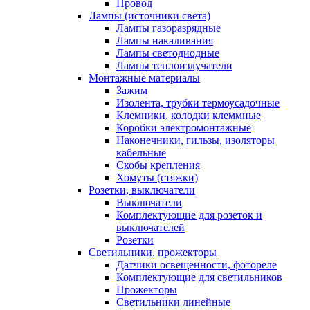
Провод
Лампы (источники света)
Лампы газоразрядные
Лампы накаливания
Лампы светодиодные
Лампы теплоизлучатели
Монтажные материалы
Зажим
Изолента, трубки термоусадочные
Клемники, колодки клеммные
Коробки электромонтажные
Наконечники, гильзы, изоляторы
кабельные
Скобы крепления
Хомуты (стяжки)
Розетки, выключатели
Выключатели
Комплектующие для розеток и
выключателей
Розетки
Светильники, прожекторы
Датчики освещенности, фотореле
Комплектующие для светильников
Прожекторы
Светильники линейные