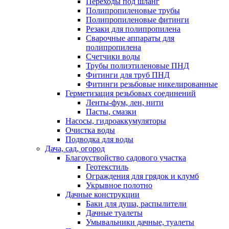
Переходы под шланг
Полипропиленовые трубы
Полипропиленовые фитинги
Резаки для полипропилена
Сварочные аппараты для
полипропилена
Счетчики воды
Трубы полиэтиленовые ПНД
Фитинги для труб ПНД
Фитинги резьбовые никелированные
Герметизация резьбовых соединений
Ленты-фум, лен, нити
Пасты, смазки
Насосы, гидроаккумуляторы
Очистка воды
Подводка для воды
Дача, сад, огород
Благоуствойство садового участка
Геотекстиль
Ограждения для грядок и клумб
Укрывное полотно
Дачные конструкции
Баки для душа, распылители
Дачные туалеты
Умывальники дачные, туалеты