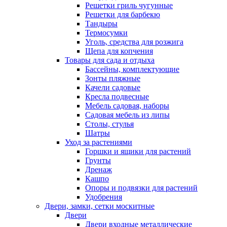
Решетки гриль чугунные
Решетки для барбекю
Тандыры
Термосумки
Уголь, средства для розжига
Щепа для копчения
Товары для сада и отдыха
Бассейны, комплектующие
Зонты пляжные
Качели садовые
Кресла подвесные
Мебель садовая, наборы
Садовая мебель из липы
Столы, стулья
Шатры
Уход за растениями
Горшки и ящики для растений
Грунты
Дренаж
Кашпо
Опоры и подвязки для растений
Удобрения
Двери, замки, сетки москитные
Двери
Двери входные металлические