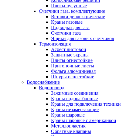
Колосниковые решетки
Плиты чугунные
Счетчики газа, комплектующие
Вставки диэлектрические
Краны газовые
Подводки для газа
Счетчики газа
Ящики для газовых счетчиков
Термоизоляция
Асбест листовой
Защитные экраны
Плиты огнестойкие
Притопочные листы
Фольга алюминиевая
Шнуры огнестойкие
Водоснабжение
Водопровод
Зажимные соединения
Краны водоразборные
Краны для подключения техники
Краны незамерзающие
Краны шаровые
Краны шаровые с американкой
Металлопластик
Обратные клапаны