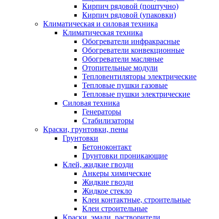
Кирпич рядовой (поштучно)
Кирпич рядовой (упаковки)
Климатическая и силовая техника
Климатическая техника
Обогреватели инфракрасные
Обогреватели конвекционные
Обогреватели масляные
Отопительные модули
Тепловентиляторы электрические
Тепловые пушки газовые
Тепловые пушки электрические
Силовая техника
Генераторы
Стабилизаторы
Краски, грунтовки, пены
Грунтовки
Бетоноконтакт
Грунтовки проникающие
Клей, жидкие гвозди
Анкеры химические
Жидкие гвозди
Жидкое стекло
Клеи контактные, строительные
Клеи строительные
Краски, эмали, растворители