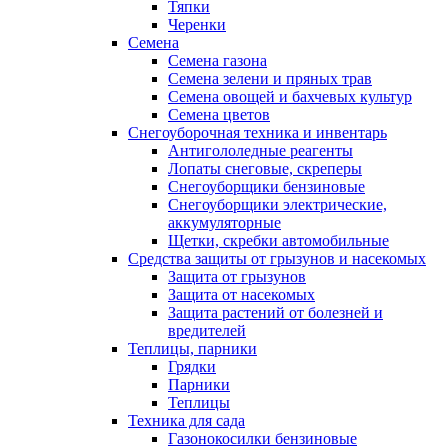
Тяпки
Черенки
Семена
Семена газона
Семена зелени и пряных трав
Семена овощей и бахчевых культур
Семена цветов
Снегоуборочная техника и инвентарь
Антигололедные реагенты
Лопаты снеговые, скреперы
Снегоуборщики бензиновые
Снегоуборщики электрические,
аккумуляторные
Щетки, скребки автомобильные
Средства защиты от грызунов и насекомых
Защита от грызунов
Защита от насекомых
Защита растений от болезней и
вредителей
Теплицы, парники
Грядки
Парники
Теплицы
Техника для сада
Газонокосилки бензиновые