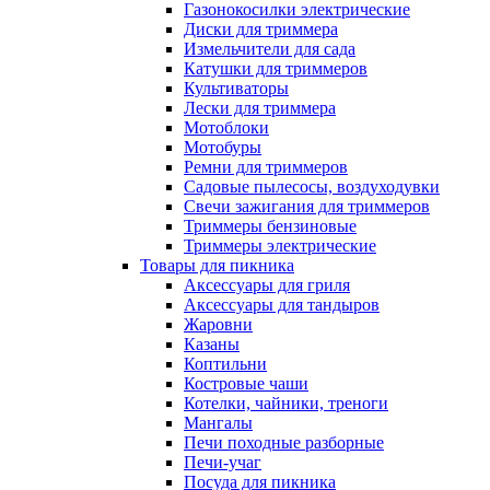
Газонокосилки электрические
Диски для триммера
Измельчители для сада
Катушки для триммеров
Культиваторы
Лески для триммера
Мотоблоки
Мотобуры
Ремни для триммеров
Садовые пылесосы, воздуходувки
Свечи зажигания для триммеров
Триммеры бензиновые
Триммеры электрические
Товары для пикника
Аксессуары для гриля
Аксессуары для тандыров
Жаровни
Казаны
Коптильни
Костровые чаши
Котелки, чайники, треноги
Мангалы
Печи походные разборные
Печи-учаг
Посуда для пикника