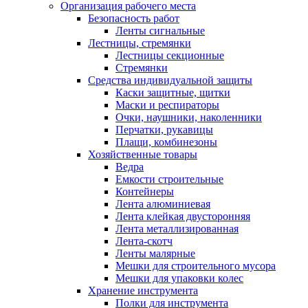
Организация рабочего места
Безопасность работ
Ленты сигнальные
Лестницы, стремянки
Лестницы секционные
Стремянки
Средства индивидуальной защиты
Каски защитные, щитки
Маски и респираторы
Очки, наушники, наколенники
Перчатки, рукавицы
Плащи, комбинезоны
Хозяйственные товары
Ведра
Емкости строительные
Контейнеры
Лента алюминиевая
Лента клейкая двусторонняя
Лента металлизированная
Лента-скотч
Ленты малярные
Мешки для строительного мусора
Мешки для упаковки колес
Хранение инструмента
Полки для инструмента