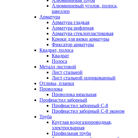
Алюминиевая труба
Алюминиевый уголок, полоса,
швеллер
Арматура
Арматура гладкая
Арматура рифленая
Арматура стеклопластиковая
Крюки для вязки арматуры
Фиксатор арматуры
Квадрат, полоса
Квадрат
Полоса
Металл листовой
Лист стальной
Лист стальной оцинкованный
Отливы, планки
Проволока
Проволока вязальная
Профнастил заборный
Профнастил заборный С-8
Профнастил заборный С-8 эконом
Труба
Круглая водогазопроводная,
электросварная
Профильная труба