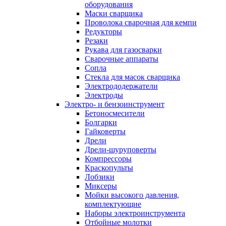
оборудования
Маски сварщика
Проволока сварочная для кемпи
Редукторы
Резаки
Рукава для газосварки
Сварочные аппараты
Сопла
Стекла для масок сварщика
Электрододержатели
Электроды
Электро- и бензоинструмент
Бетоносмесители
Болгарки
Гайковерты
Дрели
Дрели-шуруповерты
Компрессоры
Краскопульты
Лобзики
Миксеры
Мойки высокого давления,
комплектующие
Наборы электроинструмента
Отбойные молотки