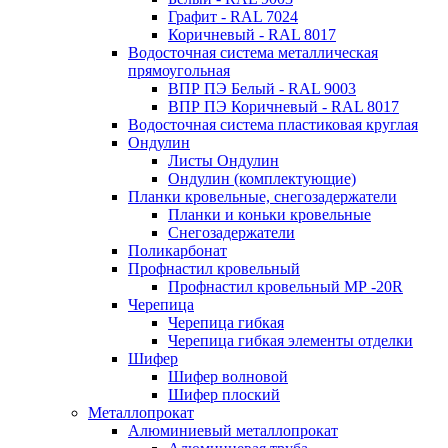
Графит - RAL 7024
Коричневый - RAL 8017
Водосточная система металлическая
прямоугольная
ВПР ПЭ Белый - RAL 9003
ВПР ПЭ Коричневый - RAL 8017
Водосточная система пластиковая круглая
Ондулин
Листы Ондулин
Ондулин (комплектующие)
Планки кровельные, снегозадержатели
Планки и коньки кровельные
Снегозадержатели
Поликарбонат
Профнастил кровельный
Профнастил кровельный МР -20R
Черепица
Черепица гибкая
Черепица гибкая элементы отделки
Шифер
Шифер волновой
Шифер плоский
Металлопрокат
Алюминиевый металлопрокат