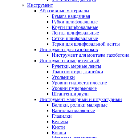
Инструмент
Абразивные материалы
Бумага наждачная
Губки шлифовальные
Круги шлифовальные
Ленты шлифовальные
Сетки шлифовальные
Терки для шлифовальной ленты
Инструмент для газоблоков
Инструмент для монтажа газобетона
Инструмент измерительный
Рулетки, мерные ленты
Транспортиры, линейки
Угольники
Уровни гидростатические
Уровни пузырьковые
Штангенциркули
Инструмент малярный и штукатурный
Валики, ролики малярные
Ванночки малярные
Гладилки
Кельмы
Кисти
Ковши