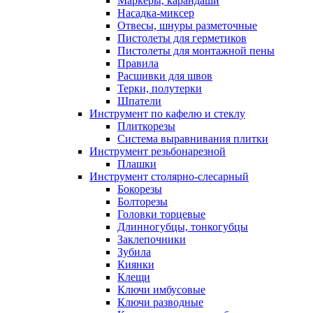
Маркеры, карандаши
Насадка-миксер
Отвесы, шнуры разметочные
Пистолеты для герметиков
Пистолеты для монтажной пены
Правила
Расшивки для швов
Терки, полутерки
Шпатели
Инструмент по кафелю и стеклу
Плиткорезы
Система выравнивания плитки
Инструмент резьбонарезной
Плашки
Инструмент столярно-слесарный
Бокорезы
Болторезы
Головки торцевые
Длинногубцы, тонкогубцы
Заклепочники
Зубила
Киянки
Клещи
Ключи имбусовые
Ключи разводные