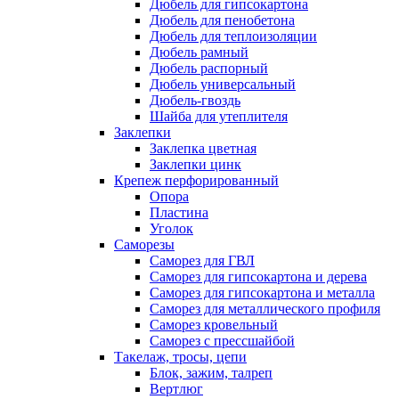
Дюбель для гипсокартона
Дюбель для пенобетона
Дюбель для теплоизоляции
Дюбель рамный
Дюбель распорный
Дюбель универсальный
Дюбель-гвоздь
Шайба для утеплителя
Заклепки
Заклепка цветная
Заклепки цинк
Крепеж перфорированный
Опора
Пластина
Уголок
Саморезы
Саморез для ГВЛ
Саморез для гипсокартона и дерева
Саморез для гипсокартона и металла
Саморез для металлического профиля
Саморез кровельный
Саморез с прессшайбой
Такелаж, тросы, цепи
Блок, зажим, талреп
Вертлюг