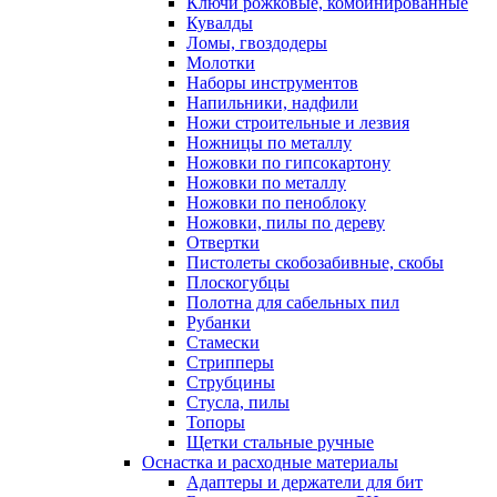
Ключи рожковые, комбинированные
Кувалды
Ломы, гвоздодеры
Молотки
Наборы инструментов
Напильники, надфили
Ножи строительные и лезвия
Ножницы по металлу
Ножовки по гипсокартону
Ножовки по металлу
Ножовки по пеноблоку
Ножовки, пилы по дереву
Отвертки
Пистолеты скобозабивные, скобы
Плоскогубцы
Полотна для сабельных пил
Рубанки
Стамески
Стрипперы
Струбцины
Стусла, пилы
Топоры
Щетки стальные ручные
Оснастка и расходные материалы
Адаптеры и держатели для бит