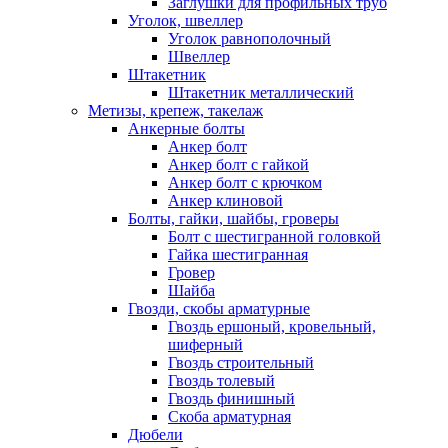
Заглушки для профильных труб
Уголок, швеллер
Уголок равнополочный
Швеллер
Штакетник
Штакетник металлический
Метизы, крепеж, такелаж
Анкерные болты
Анкер болт
Анкер болт с гайкой
Анкер болт с крючком
Анкер клиновой
Болты, гайки, шайбы, гроверы
Болт c шестигранной головкой
Гайка шестигранная
Гровер
Шайба
Гвозди, скобы арматурные
Гвоздь ершоный, кровельный,
шиферный
Гвоздь строительный
Гвоздь толевый
Гвоздь финишный
Скоба арматурная
Дюбели