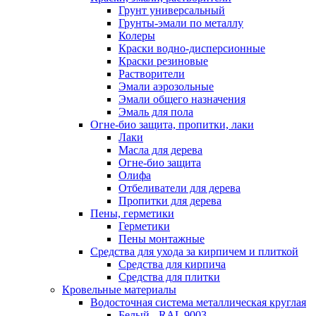
Грунт универсальный
Грунты-эмали по металлу
Колеры
Краски водно-дисперсионные
Краски резиновые
Растворители
Эмали аэрозольные
Эмали общего назначения
Эмаль для пола
Огне-био защита, пропитки, лаки
Лаки
Масла для дерева
Огне-био защита
Олифа
Отбеливатели для дерева
Пропитки для дерева
Пены, герметики
Герметики
Пены монтажные
Средства для ухода за кирпичем и плиткой
Средства для кирпича
Средства для плитки
Кровельные материалы
Водосточная система металлическая круглая
Белый - RAL 9003