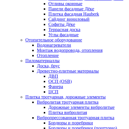
Отливы оконные
Панели фасадные Дёке
Плитка фасадная Hauberk
Сайдинг виниловый
Софиты Дёке
Террасная доска
Углы фасадные
Отопительное оборудование
Водонагреватели
Монтаж водопровода, отопления
Отопление
Пиломатериаллы
Доска, брус
Древестно-плитные материалы
ДВП
ОСП (OSB)
Фанера
ЦСП
Плитка тротуарная, дорожные элементы
Вибролитая тротуарная плитка
Дорожные элементы вибролитые
Плитка вибролитая
Вибропрессованная тротуарная плитка
Бордюры и поребрики
Бордюры и поребрики (поштучно)