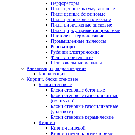
Перфораторы
Пилы цепные аккумуляторные
Пилы цепные бензиновые
Пилы цепные электрические
Пилы циркулярные дисковые
Пилы циркулярные торцовочные
Пистолеты термоклеящие
Промышленные пылесосы
Реноваторы
Рубанки электрические
Фены строительные
Шлифовальные машины
Канализация, водоотведение
Канализация
Кирпич, блоки стеновые
Блоки стеновые
Блоки стеновые бетонные
Блоки стеновые газосиликатные
(поштучно)
Блоки стеновые газосиликатные
(упаковки)
Блоки стеновые керамические
Кирпич
Кирпич лицевой
Кирпич печной, огнеупорный