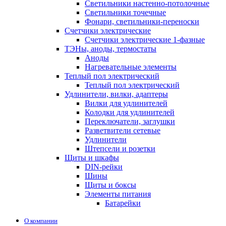
Светильники настенно-потолочные
Светильники точечные
Фонари, светильники-переноски
Счетчики электрические
Счетчики электрические 1-фазные
ТЭНы, аноды, термостаты
Аноды
Нагревательные элементы
Теплый пол электрический
Теплый пол электрический
Удлинители, вилки, адаптеры
Вилки для удлинителей
Колодки для удлинителей
Переключатели, заглушки
Разветвители сетевые
Удлинители
Штепсели и розетки
Щиты и шкафы
DIN-рейки
Шины
Щиты и боксы
Элементы питания
Батарейки
О компании