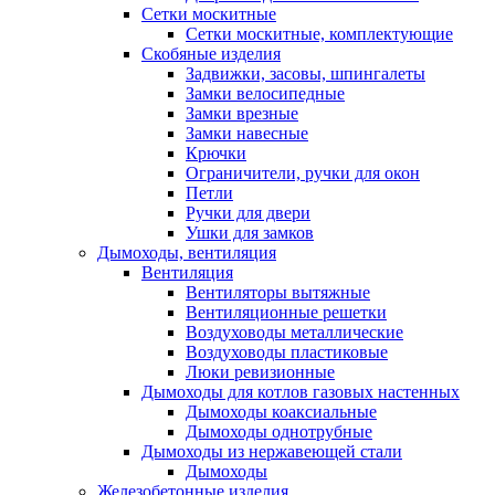
Сетки москитные
Сетки москитные, комплектующие
Скобяные изделия
Задвижки, засовы, шпингалеты
Замки велосипедные
Замки врезные
Замки навесные
Крючки
Ограничители, ручки для окон
Петли
Ручки для двери
Ушки для замков
Дымоходы, вентиляция
Вентиляция
Вентиляторы вытяжные
Вентиляционные решетки
Воздуховоды металлические
Воздуховоды пластиковые
Люки ревизионные
Дымоходы для котлов газовых настенных
Дымоходы коаксиальные
Дымоходы однотрубные
Дымоходы из нержавеющей стали
Дымоходы
Железобетонные изделия