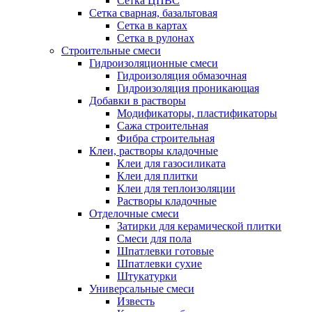
Сетка ЦПВС
Сетка сварная, базальтовая
Сетка в картах
Сетка в рулонах
Строительные смеси
Гидроизоляционные смеси
Гидроизоляция обмазочная
Гидроизоляция проникающая
Добавки в растворы
Модификаторы, пластификаторы
Сажа строительная
Фибра строительная
Клеи, растворы кладочные
Клеи для газосиликата
Клеи для плитки
Клеи для теплоизоляции
Растворы кладочные
Отделочные смеси
Затирки для керамической плитки
Смеси для пола
Шпатлевки готовые
Шпатлевки сухие
Штукатурки
Универсальные смеси
Известь