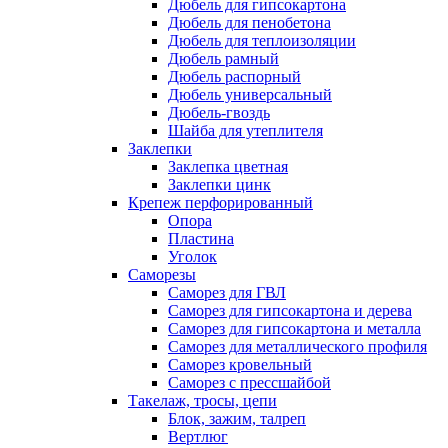
Дюбель для гипсокартона
Дюбель для пенобетона
Дюбель для теплоизоляции
Дюбель рамный
Дюбель распорный
Дюбель универсальный
Дюбель-гвоздь
Шайба для утеплителя
Заклепки
Заклепка цветная
Заклепки цинк
Крепеж перфорированный
Опора
Пластина
Уголок
Саморезы
Саморез для ГВЛ
Саморез для гипсокартона и дерева
Саморез для гипсокартона и металла
Саморез для металлического профиля
Саморез кровельный
Саморез с прессшайбой
Такелаж, тросы, цепи
Блок, зажим, талреп
Вертлюг