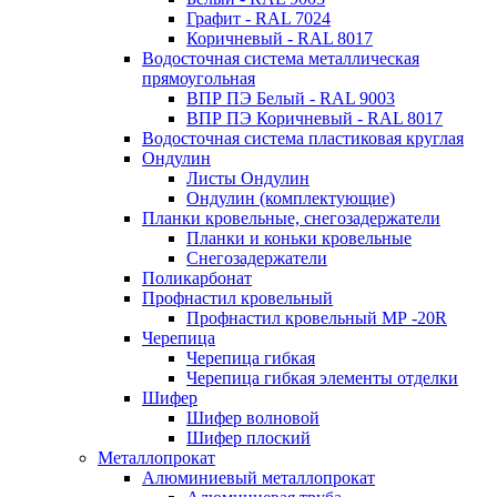
Графит - RAL 7024
Коричневый - RAL 8017
Водосточная система металлическая
прямоугольная
ВПР ПЭ Белый - RAL 9003
ВПР ПЭ Коричневый - RAL 8017
Водосточная система пластиковая круглая
Ондулин
Листы Ондулин
Ондулин (комплектующие)
Планки кровельные, снегозадержатели
Планки и коньки кровельные
Снегозадержатели
Поликарбонат
Профнастил кровельный
Профнастил кровельный МР -20R
Черепица
Черепица гибкая
Черепица гибкая элементы отделки
Шифер
Шифер волновой
Шифер плоский
Металлопрокат
Алюминиевый металлопрокат