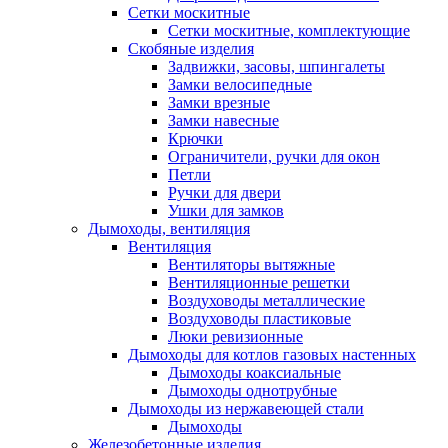
Сетки москитные
Сетки москитные, комплектующие
Скобяные изделия
Задвижки, засовы, шпингалеты
Замки велосипедные
Замки врезные
Замки навесные
Крючки
Ограничители, ручки для окон
Петли
Ручки для двери
Ушки для замков
Дымоходы, вентиляция
Вентиляция
Вентиляторы вытяжные
Вентиляционные решетки
Воздуховоды металлические
Воздуховоды пластиковые
Люки ревизионные
Дымоходы для котлов газовых настенных
Дымоходы коаксиальные
Дымоходы однотрубные
Дымоходы из нержавеющей стали
Дымоходы
Железобетонные изделия