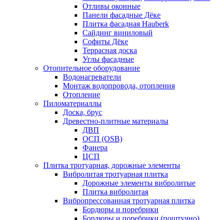
Отливы оконные
Панели фасадные Дёке
Плитка фасадная Hauberk
Сайдинг виниловый
Софиты Дёке
Террасная доска
Углы фасадные
Отопительное оборудование
Водонагреватели
Монтаж водопровода, отопления
Отопление
Пиломатериаллы
Доска, брус
Древестно-плитные материалы
ДВП
ОСП (OSB)
Фанера
ЦСП
Плитка тротуарная, дорожные элементы
Вибролитая тротуарная плитка
Дорожные элементы вибролитые
Плитка вибролитая
Вибропрессованная тротуарная плитка
Бордюры и поребрики
Бордюры и поребрики (поштучно)