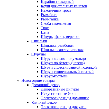
Карабин пожарный
Коуш для стальных канатов
Наконечник троса
Рым-болт
Рым-гайка
Скоба такелажная
Трос
Цепь
Шнуры, фалы, веревки
Шпильки
Шпилька резьбовая
Шпилька сантехническая
Шурупы
Шуруп кольцо-полукольцо
Шуруп по бетону (нагель)
Шуруп с шестигранной головкой
Шуруп универсальный желтый
Шуруп-костыль
Новогодние товары
Домашний декор
Декоративные фигуры
Искусственные ёлки
Электрогирлянды домашние
Уличный декор
Электрогирлянды для улиц