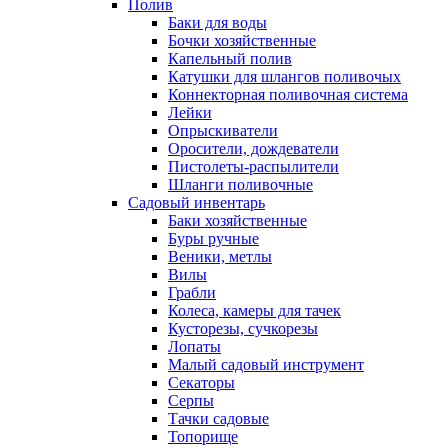
Полив
Баки для воды
Бочки хозяйственные
Капельный полив
Катушки для шлангов поливочых
Коннекторная поливочная система
Лейки
Опрыскиватели
Оросители, дождеватели
Пистолеты-распылители
Шланги поливочные
Садовый инвентарь
Баки хозяйственные
Буры ручные
Веники, метлы
Вилы
Грабли
Колеса, камеры для тачек
Кусторезы, сучкорезы
Лопаты
Малый садовый инструмент
Секаторы
Серпы
Тачки садовые
Топорище