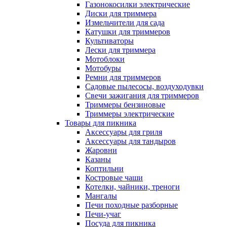
Газонокосилки электрические
Диски для триммера
Измельчители для сада
Катушки для триммеров
Культиваторы
Лески для триммера
Мотоблоки
Мотобуры
Ремни для триммеров
Садовые пылесосы, воздуходувки
Свечи зажигания для триммеров
Триммеры бензиновые
Триммеры электрические
Товары для пикника
Аксессуары для гриля
Аксессуары для тандыров
Жаровни
Казаны
Коптильни
Костровые чаши
Котелки, чайники, треноги
Мангалы
Печи походные разборные
Печи-учаг
Посуда для пикника