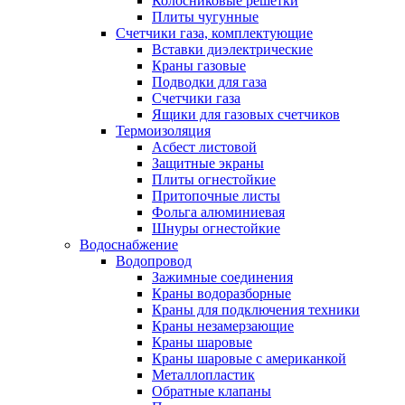
Колосниковые решетки
Плиты чугунные
Счетчики газа, комплектующие
Вставки диэлектрические
Краны газовые
Подводки для газа
Счетчики газа
Ящики для газовых счетчиков
Термоизоляция
Асбест листовой
Защитные экраны
Плиты огнестойкие
Притопочные листы
Фольга алюминиевая
Шнуры огнестойкие
Водоснабжение
Водопровод
Зажимные соединения
Краны водоразборные
Краны для подключения техники
Краны незамерзающие
Краны шаровые
Краны шаровые с американкой
Металлопластик
Обратные клапаны