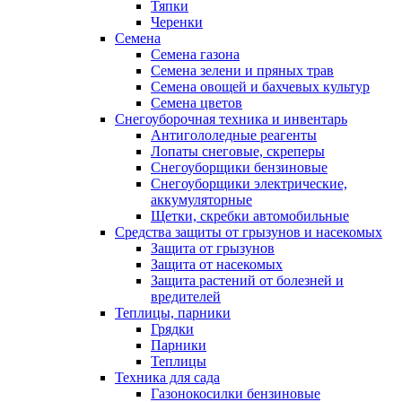
Тяпки
Черенки
Семена
Семена газона
Семена зелени и пряных трав
Семена овощей и бахчевых культур
Семена цветов
Снегоуборочная техника и инвентарь
Антигололедные реагенты
Лопаты снеговые, скреперы
Снегоуборщики бензиновые
Снегоуборщики электрические,
аккумуляторные
Щетки, скребки автомобильные
Средства защиты от грызунов и насекомых
Защита от грызунов
Защита от насекомых
Защита растений от болезней и
вредителей
Теплицы, парники
Грядки
Парники
Теплицы
Техника для сада
Газонокосилки бензиновые