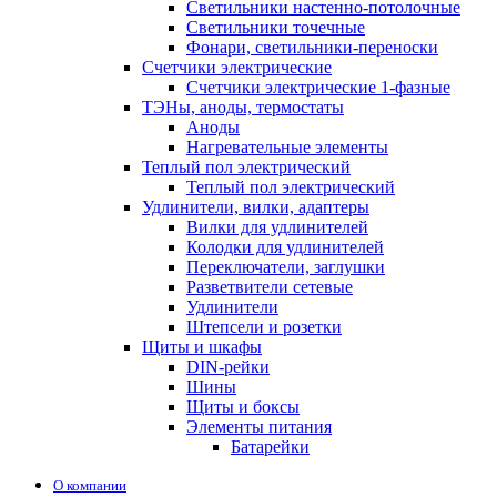
Светильники настенно-потолочные
Светильники точечные
Фонари, светильники-переноски
Счетчики электрические
Счетчики электрические 1-фазные
ТЭНы, аноды, термостаты
Аноды
Нагревательные элементы
Теплый пол электрический
Теплый пол электрический
Удлинители, вилки, адаптеры
Вилки для удлинителей
Колодки для удлинителей
Переключатели, заглушки
Разветвители сетевые
Удлинители
Штепсели и розетки
Щиты и шкафы
DIN-рейки
Шины
Щиты и боксы
Элементы питания
Батарейки
О компании