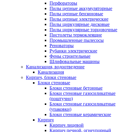
Перфораторы
Пилы цепные аккумуляторные
Пилы цепные бензиновые
Пилы цепные электрические
Пилы циркулярные дисковые
Пилы циркулярные торцовочные
Пистолеты термоклеящие
Промышленные пылесосы
Реноваторы
Рубанки электрические
Фены строительные
Шлифовальные машины
Канализация, водоотведение
Канализация
Кирпич, блоки стеновые
Блоки стеновые
Блоки стеновые бетонные
Блоки стеновые газосиликатные
(поштучно)
Блоки стеновые газосиликатные
(упаковки)
Блоки стеновые керамические
Кирпич
Кирпич лицевой
Кирпич печной, огнеупорный