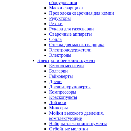
оборудования
Маски сварщика
Проволока сварочная для кемпи
Редукторы
Резаки
Рукава для газосварки
Сварочные аппараты
Сопла
Стекла для масок сварщика
Электрододержатели
Электроды
Электро- и бензоинструмент
Бетоносмесители
Болгарки
Гайковерты
Дрели
Дрели-шуруповерты
Компрессоры
Краскопульты
Лобзики
Миксеры
Мойки высокого давления,
комплектующие
Наборы электроинструмента
Отбойные молотки