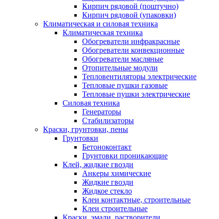
Кирпич рядовой (поштучно)
Кирпич рядовой (упаковки)
Климатическая и силовая техника
Климатическая техника
Обогреватели инфракрасные
Обогреватели конвекционные
Обогреватели масляные
Отопительные модули
Тепловентиляторы электрические
Тепловые пушки газовые
Тепловые пушки электрические
Силовая техника
Генераторы
Стабилизаторы
Краски, грунтовки, пены
Грунтовки
Бетоноконтакт
Грунтовки проникающие
Клей, жидкие гвозди
Анкеры химические
Жидкие гвозди
Жидкое стекло
Клеи контактные, строительные
Клеи строительные
Краски, эмали, растворители