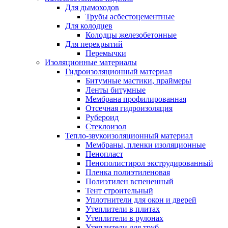
Для дымоходов
Трубы асбестоцементные
Для колодцев
Колодцы железобетонные
Для перекрытий
Перемычки
Изоляционные материалы
Гидроизоляционный материал
Битумные мастики, праймеры
Ленты битумные
Мембрана профилированная
Отсечная гидроизоляция
Рубероид
Стеклоизол
Тепло-звукоизоляционный материал
Мембраны, пленки изоляционные
Пенопласт
Пенополистирол экструдированный
Пленка полиэтиленовая
Полиэтилен вспененный
Тент строительный
Уплотнители для окон и дверей
Утеплители в плитах
Утеплители в рулонах
Утеплители для труб