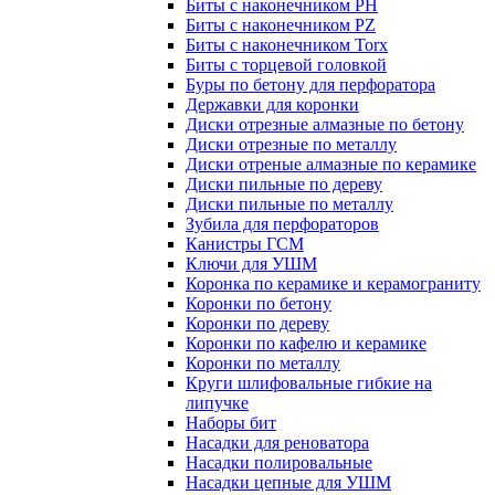
Биты с наконечником PH
Биты с наконечником PZ
Биты с наконечником Torx
Биты с торцевой головкой
Буры по бетону для перфоратора
Державки для коронки
Диски отрезные алмазные по бетону
Диски отрезные по металлу
Диски отреные алмазные по керамике
Диски пильные по дереву
Диски пильные по металлу
Зубила для перфораторов
Канистры ГСМ
Ключи для УШМ
Коронка по керамике и керамограниту
Коронки по бетону
Коронки по дереву
Коронки по кафелю и керамике
Коронки по металлу
Круги шлифовальные гибкие на
липучке
Наборы бит
Насадки для реноватора
Насадки полировальные
Насадки цепные для УШМ