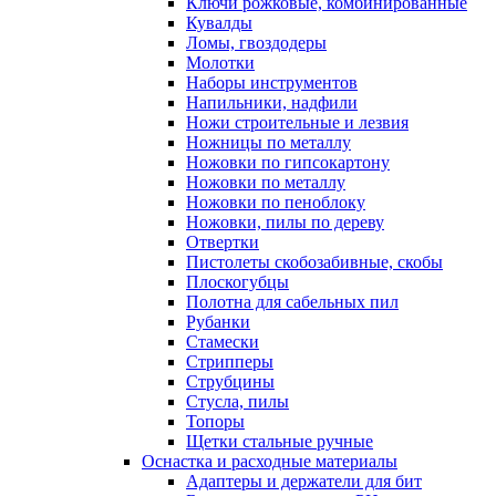
Ключи рожковые, комбинированные
Кувалды
Ломы, гвоздодеры
Молотки
Наборы инструментов
Напильники, надфили
Ножи строительные и лезвия
Ножницы по металлу
Ножовки по гипсокартону
Ножовки по металлу
Ножовки по пеноблоку
Ножовки, пилы по дереву
Отвертки
Пистолеты скобозабивные, скобы
Плоскогубцы
Полотна для сабельных пил
Рубанки
Стамески
Стрипперы
Струбцины
Стусла, пилы
Топоры
Щетки стальные ручные
Оснастка и расходные материалы
Адаптеры и держатели для бит