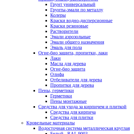
Грунт универсальный
Грунты-эмали по металлу
Колеры
Краски водно-дисперсионные
Краски резиновые
Растворители
Эмали аэрозольные
Эмали общего назначения
Эмаль для пола
Огне-био защита, пропитки, лаки
Лаки
Масла для дерева
Огне-био защита
Олифа
Отбеливатели для дерева
Пропитки для дерева
Пены, герметики
Герметики
Пены монтажные
Средства для ухода за кирпичем и плиткой
Средства для кирпича
Средства для плитки
Кровельные материалы
Водосточная система металлическая круглая
Белый - RAL 9003