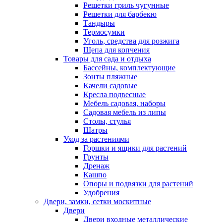
Решетки гриль чугунные
Решетки для барбекю
Тандыры
Термосумки
Уголь, средства для розжига
Щепа для копчения
Товары для сада и отдыха
Бассейны, комплектующие
Зонты пляжные
Качели садовые
Кресла подвесные
Мебель садовая, наборы
Садовая мебель из липы
Столы, стулья
Шатры
Уход за растениями
Горшки и ящики для растений
Грунты
Дренаж
Кашпо
Опоры и подвязки для растений
Удобрения
Двери, замки, сетки москитные
Двери
Двери входные металлические