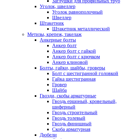
Заглушки для профильных труб
Уголок, швеллер
Уголок равнополочный
Швеллер
Штакетник
Штакетник металлический
Метизы, крепеж, такелаж
Анкерные болты
Анкер болт
Анкер болт с гайкой
Анкер болт с крючком
Анкер клиновой
Болты, гайки, шайбы, гроверы
Болт c шестигранной головкой
Гайка шестигранная
Гровер
Шайба
Гвозди, скобы арматурные
Гвоздь ершоный, кровельный,
шиферный
Гвоздь строительный
Гвоздь толевый
Гвоздь финишный
Скоба арматурная
Дюбели