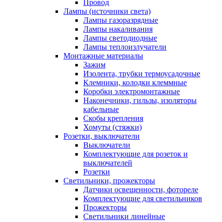
Провод
Лампы (источники света)
Лампы газоразрядные
Лампы накаливания
Лампы светодиодные
Лампы теплоизлучатели
Монтажные материалы
Зажим
Изолента, трубки термоусадочные
Клемники, колодки клеммные
Коробки электромонтажные
Наконечники, гильзы, изоляторы
кабельные
Скобы крепления
Хомуты (стяжки)
Розетки, выключатели
Выключатели
Комплектующие для розеток и
выключателей
Розетки
Светильники, прожекторы
Датчики освещенности, фотореле
Комплектующие для светильников
Прожекторы
Светильники линейные