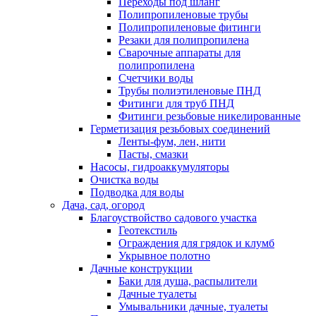
Переходы под шланг
Полипропиленовые трубы
Полипропиленовые фитинги
Резаки для полипропилена
Сварочные аппараты для
полипропилена
Счетчики воды
Трубы полиэтиленовые ПНД
Фитинги для труб ПНД
Фитинги резьбовые никелированные
Герметизация резьбовых соединений
Ленты-фум, лен, нити
Пасты, смазки
Насосы, гидроаккумуляторы
Очистка воды
Подводка для воды
Дача, сад, огород
Благоуствойство садового участка
Геотекстиль
Ограждения для грядок и клумб
Укрывное полотно
Дачные конструкции
Баки для душа, распылители
Дачные туалеты
Умывальники дачные, туалеты