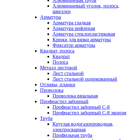
Алюминиевая труба
Алюминиевый уголок, полоса,
швеллер
Арматура
Арматура гладкая
Арматура рифленая
Арматура стеклопластиковая
Крюки для вязки арматуры
Фиксатор арматуры
Квадрат, полоса
Квадрат
Полоса
Металл листовой
Лист стальной
Лист стальной оцинкованный
Отливы, планки
Проволока
Проволока вязальная
Профнастил заборный
Профнастил заборный С-8
Профнастил заборный С-8 эконом
Труба
Круглая водогазопроводная,
электросварная
Профильная труба