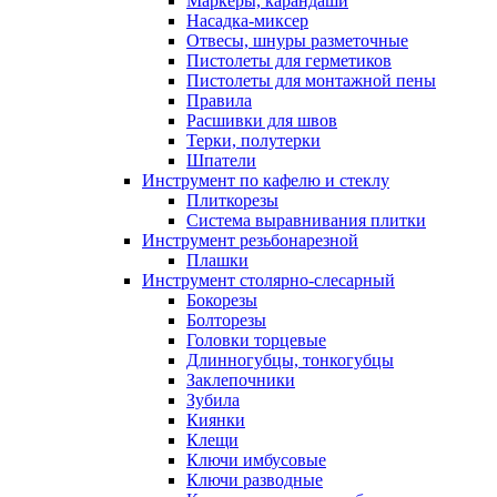
Маркеры, карандаши
Насадка-миксер
Отвесы, шнуры разметочные
Пистолеты для герметиков
Пистолеты для монтажной пены
Правила
Расшивки для швов
Терки, полутерки
Шпатели
Инструмент по кафелю и стеклу
Плиткорезы
Система выравнивания плитки
Инструмент резьбонарезной
Плашки
Инструмент столярно-слесарный
Бокорезы
Болторезы
Головки торцевые
Длинногубцы, тонкогубцы
Заклепочники
Зубила
Киянки
Клещи
Ключи имбусовые
Ключи разводные