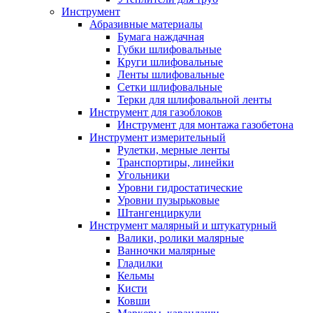
Инструмент
Абразивные материалы
Бумага наждачная
Губки шлифовальные
Круги шлифовальные
Ленты шлифовальные
Сетки шлифовальные
Терки для шлифовальной ленты
Инструмент для газоблоков
Инструмент для монтажа газобетона
Инструмент измерительный
Рулетки, мерные ленты
Транспортиры, линейки
Угольники
Уровни гидростатические
Уровни пузырьковые
Штангенциркули
Инструмент малярный и штукатурный
Валики, ролики малярные
Ванночки малярные
Гладилки
Кельмы
Кисти
Ковши