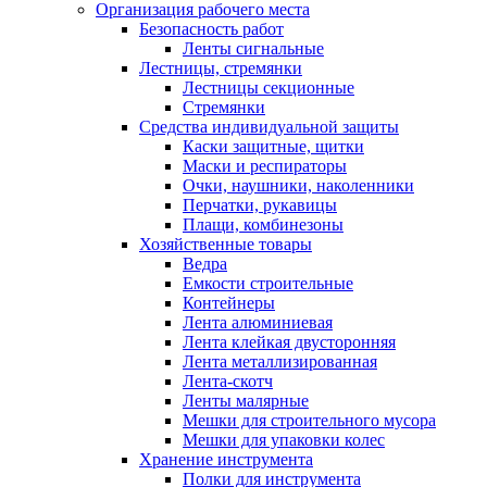
Организация рабочего места
Безопасность работ
Ленты сигнальные
Лестницы, стремянки
Лестницы секционные
Стремянки
Средства индивидуальной защиты
Каски защитные, щитки
Маски и респираторы
Очки, наушники, наколенники
Перчатки, рукавицы
Плащи, комбинезоны
Хозяйственные товары
Ведра
Емкости строительные
Контейнеры
Лента алюминиевая
Лента клейкая двусторонняя
Лента металлизированная
Лента-скотч
Ленты малярные
Мешки для строительного мусора
Мешки для упаковки колес
Хранение инструмента
Полки для инструмента