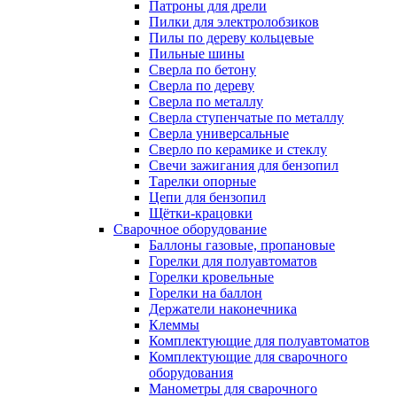
Патроны для дрели
Пилки для электролобзиков
Пилы по дереву кольцевые
Пильные шины
Сверла по бетону
Сверла по дереву
Сверла по металлу
Сверла ступенчатые по металлу
Сверла универсальные
Сверло по керамике и стеклу
Свечи зажигания для бензопил
Тарелки опорные
Цепи для бензопил
Щётки-крацовки
Сварочное оборудование
Баллоны газовые, пропановые
Горелки для полуавтоматов
Горелки кровельные
Горелки на баллон
Держатели наконечника
Клеммы
Комплектующие для полуавтоматов
Комплектующие для сварочного
оборудования
Манометры для сварочного