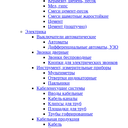
Керамзит, щебень, песок
Мел, гипс
Смеси цемент-песок
Смеси шамотные жаростойкие
Цемент
Цемент (поштучно)
Электрика
Выключатели автоматические
Автоматы
Дифференциальные автоматы, УЗО
Звонки дверные
Звонки беспроводные
Кнопки для электрических звонков
Инструмент, измерительные приборы
Мультиметры
Отвертки индикаторные
Паяльники
Кабеленесущие системы
Вводы кабельные
Кабель-каналы
Клипсы для труб
Площадки для труб
Трубы гофрированные
Кабельная продукция
Кабель