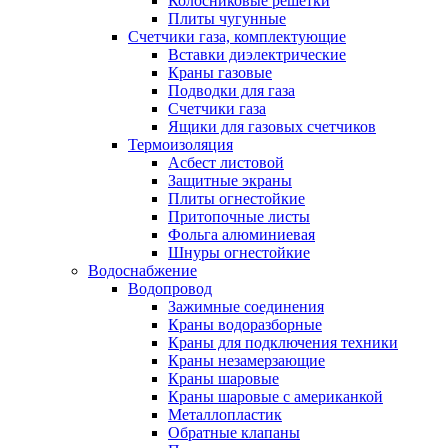
Колосниковые решетки
Плиты чугунные
Счетчики газа, комплектующие
Вставки диэлектрические
Краны газовые
Подводки для газа
Счетчики газа
Ящики для газовых счетчиков
Термоизоляция
Асбест листовой
Защитные экраны
Плиты огнестойкие
Притопочные листы
Фольга алюминиевая
Шнуры огнестойкие
Водоснабжение
Водопровод
Зажимные соединения
Краны водоразборные
Краны для подключения техники
Краны незамерзающие
Краны шаровые
Краны шаровые с американкой
Металлопластик
Обратные клапаны