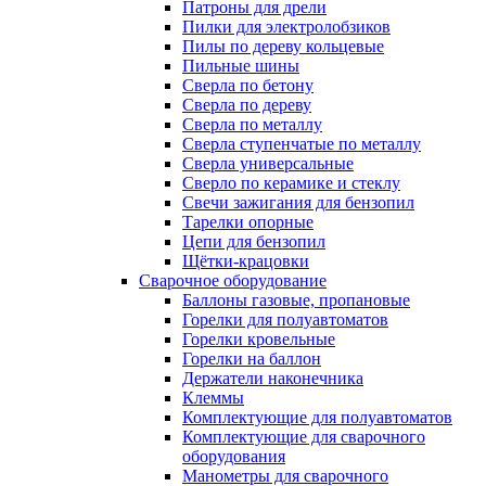
Патроны для дрели
Пилки для электролобзиков
Пилы по дереву кольцевые
Пильные шины
Сверла по бетону
Сверла по дереву
Сверла по металлу
Сверла ступенчатые по металлу
Сверла универсальные
Сверло по керамике и стеклу
Свечи зажигания для бензопил
Тарелки опорные
Цепи для бензопил
Щётки-крацовки
Сварочное оборудование
Баллоны газовые, пропановые
Горелки для полуавтоматов
Горелки кровельные
Горелки на баллон
Держатели наконечника
Клеммы
Комплектующие для полуавтоматов
Комплектующие для сварочного
оборудования
Манометры для сварочного