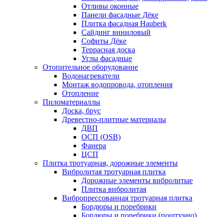
Отливы оконные
Панели фасадные Дёке
Плитка фасадная Hauberk
Сайдинг виниловый
Софиты Дёке
Террасная доска
Углы фасадные
Отопительное оборудование
Водонагреватели
Монтаж водопровода, отопления
Отопление
Пиломатериаллы
Доска, брус
Древестно-плитные материалы
ДВП
ОСП (OSB)
Фанера
ЦСП
Плитка тротуарная, дорожные элементы
Вибролитая тротуарная плитка
Дорожные элементы вибролитые
Плитка вибролитая
Вибропрессованная тротуарная плитка
Бордюры и поребрики
Бордюры и поребрики (поштучно)