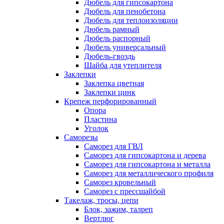
Дюбель для гипсокартона
Дюбель для пенобетона
Дюбель для теплоизоляции
Дюбель рамный
Дюбель распорный
Дюбель универсальный
Дюбель-гвоздь
Шайба для утеплителя
Заклепки
Заклепка цветная
Заклепки цинк
Крепеж перфорированный
Опора
Пластина
Уголок
Саморезы
Саморез для ГВЛ
Саморез для гипсокартона и дерева
Саморез для гипсокартона и металла
Саморез для металлического профиля
Саморез кровельный
Саморез с прессшайбой
Такелаж, тросы, цепи
Блок, зажим, талреп
Вертлюг