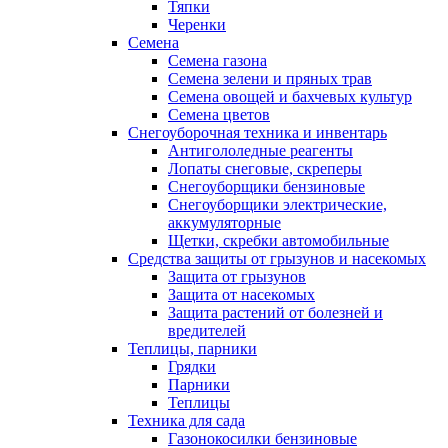
Тяпки
Черенки
Семена
Семена газона
Семена зелени и пряных трав
Семена овощей и бахчевых культур
Семена цветов
Снегоуборочная техника и инвентарь
Антигололедные реагенты
Лопаты снеговые, скреперы
Снегоуборщики бензиновые
Снегоуборщики электрические,
аккумуляторные
Щетки, скребки автомобильные
Средства защиты от грызунов и насекомых
Защита от грызунов
Защита от насекомых
Защита растений от болезней и
вредителей
Теплицы, парники
Грядки
Парники
Теплицы
Техника для сада
Газонокосилки бензиновые