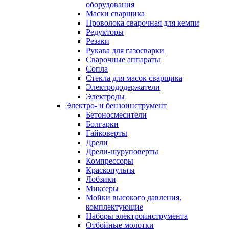
оборудования
Маски сварщика
Проволока сварочная для кемпи
Редукторы
Резаки
Рукава для газосварки
Сварочные аппараты
Сопла
Стекла для масок сварщика
Электрододержатели
Электроды
Электро- и бензоинструмент
Бетоносмесители
Болгарки
Гайковерты
Дрели
Дрели-шуруповерты
Компрессоры
Краскопульты
Лобзики
Миксеры
Мойки высокого давления,
комплектующие
Наборы электроинструмента
Отбойные молотки