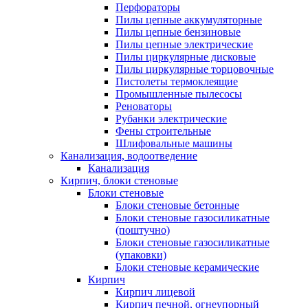
Перфораторы
Пилы цепные аккумуляторные
Пилы цепные бензиновые
Пилы цепные электрические
Пилы циркулярные дисковые
Пилы циркулярные торцовочные
Пистолеты термоклеящие
Промышленные пылесосы
Реноваторы
Рубанки электрические
Фены строительные
Шлифовальные машины
Канализация, водоотведение
Канализация
Кирпич, блоки стеновые
Блоки стеновые
Блоки стеновые бетонные
Блоки стеновые газосиликатные
(поштучно)
Блоки стеновые газосиликатные
(упаковки)
Блоки стеновые керамические
Кирпич
Кирпич лицевой
Кирпич печной, огнеупорный