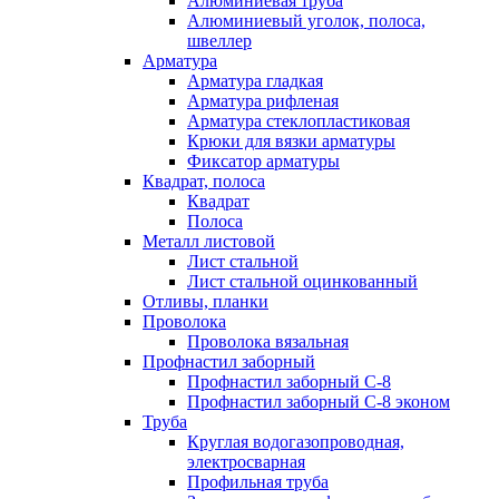
Алюминиевая труба
Алюминиевый уголок, полоса,
швеллер
Арматура
Арматура гладкая
Арматура рифленая
Арматура стеклопластиковая
Крюки для вязки арматуры
Фиксатор арматуры
Квадрат, полоса
Квадрат
Полоса
Металл листовой
Лист стальной
Лист стальной оцинкованный
Отливы, планки
Проволока
Проволока вязальная
Профнастил заборный
Профнастил заборный С-8
Профнастил заборный С-8 эконом
Труба
Круглая водогазопроводная,
электросварная
Профильная труба