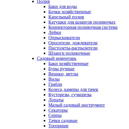
Полив
Баки для воды
Бочки хозяйственные
Капельный полив
Катушки для шлангов поливочых
Коннекторная поливочная система
Лейки
Опрыскиватели
Оросители, дождеватели
Пистолеты-распылители
Шланги поливочные
Садовый инвентарь
Баки хозяйственные
Буры ручные
Веники, метлы
Вилы
Грабли
Колеса, камеры для тачек
Кусторезы, сучкорезы
Лопаты
Малый садовый инструмент
Секаторы
Серпы
Тачки садовые
Топорище