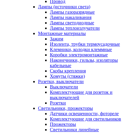
Провод
Лампы (источники света)
Лампы газоразрядные
Лампы накаливания
Лампы светодиодные
Лампы теплоизлучатели
Монтажные материалы
Зажим
Изолента, трубки термоусадочные
Клемники, колодки клеммные
Коробки электромонтажные
Наконечники, гильзы, изоляторы
кабельные
Скобы крепления
Хомуты (стяжки)
Розетки, выключатели
Выключатели
Комплектующие для розеток и
выключателей
Розетки
Светильники, прожекторы
Датчики освещенности, фотореле
Комплектующие для светильников
Прожекторы
Светильники линейные