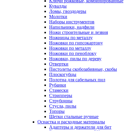
Ключи рожковые, комбинированные
Кувалды
Ломы, гвоздодеры
Молотки
Наборы инструментов
Напильники, надфили
Ножи строительные и лезвия
Ножницы по металлу
Ножовки по гипсокартону
Ножовки по металлу
Ножовки по пеноблоку
Ножовки, пилы по дереву
Отвертки
Пистолеты скобозабивные, скобы
Плоскогубцы
Полотна для сабельных пил
Рубанки
Стамески
Стрипперы
Струбцины
Стусла, пилы
Топоры
Щетки стальные ручные
Оснастка и расходные материалы
Адаптеры и держатели для бит