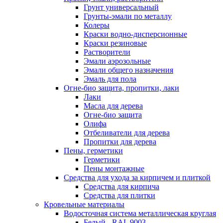
Грунт универсальный
Грунты-эмали по металлу
Колеры
Краски водно-дисперсионные
Краски резиновые
Растворители
Эмали аэрозольные
Эмали общего назначения
Эмаль для пола
Огне-био защита, пропитки, лаки
Лаки
Масла для дерева
Огне-био защита
Олифа
Отбеливатели для дерева
Пропитки для дерева
Пены, герметики
Герметики
Пены монтажные
Средства для ухода за кирпичем и плиткой
Средства для кирпича
Средства для плитки
Кровельные материалы
Водосточная система металлическая круглая
Белый - RAL 9003