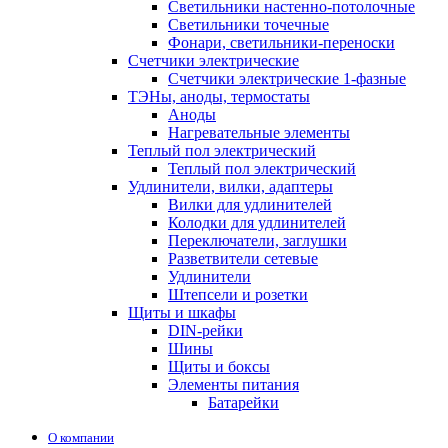
Светильники настенно-потолочные
Светильники точечные
Фонари, светильники-переноски
Счетчики электрические
Счетчики электрические 1-фазные
ТЭНы, аноды, термостаты
Аноды
Нагревательные элементы
Теплый пол электрический
Теплый пол электрический
Удлинители, вилки, адаптеры
Вилки для удлинителей
Колодки для удлинителей
Переключатели, заглушки
Разветвители сетевые
Удлинители
Штепсели и розетки
Щиты и шкафы
DIN-рейки
Шины
Щиты и боксы
Элементы питания
Батарейки
О компании