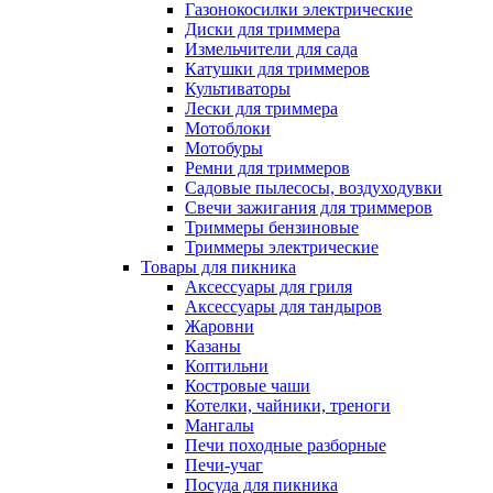
Газонокосилки электрические
Диски для триммера
Измельчители для сада
Катушки для триммеров
Культиваторы
Лески для триммера
Мотоблоки
Мотобуры
Ремни для триммеров
Садовые пылесосы, воздуходувки
Свечи зажигания для триммеров
Триммеры бензиновые
Триммеры электрические
Товары для пикника
Аксессуары для гриля
Аксессуары для тандыров
Жаровни
Казаны
Коптильни
Костровые чаши
Котелки, чайники, треноги
Мангалы
Печи походные разборные
Печи-учаг
Посуда для пикника