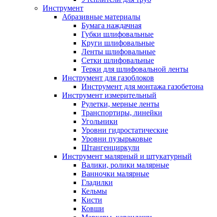
Инструмент
Абразивные материалы
Бумага наждачная
Губки шлифовальные
Круги шлифовальные
Ленты шлифовальные
Сетки шлифовальные
Терки для шлифовальной ленты
Инструмент для газоблоков
Инструмент для монтажа газобетона
Инструмент измерительный
Рулетки, мерные ленты
Транспортиры, линейки
Угольники
Уровни гидростатические
Уровни пузырьковые
Штангенциркули
Инструмент малярный и штукатурный
Валики, ролики малярные
Ванночки малярные
Гладилки
Кельмы
Кисти
Ковши