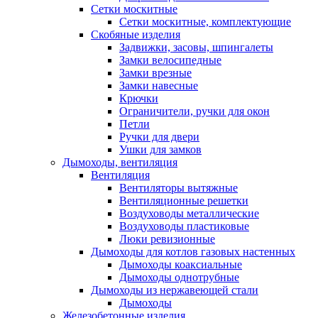
Сетки москитные
Сетки москитные, комплектующие
Скобяные изделия
Задвижки, засовы, шпингалеты
Замки велосипедные
Замки врезные
Замки навесные
Крючки
Ограничители, ручки для окон
Петли
Ручки для двери
Ушки для замков
Дымоходы, вентиляция
Вентиляция
Вентиляторы вытяжные
Вентиляционные решетки
Воздуховоды металлические
Воздуховоды пластиковые
Люки ревизионные
Дымоходы для котлов газовых настенных
Дымоходы коаксиальные
Дымоходы однотрубные
Дымоходы из нержавеющей стали
Дымоходы
Железобетонные изделия