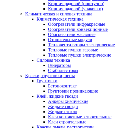
Кирпич рядовой (поштучно)
Кирпич рядовой (упаковки)
Климатическая и силовая техника
Климатическая техника
Обогреватели инфракрасные
Обогреватели конвекционные
Обогреватели масляные
Отопительные модули
Тепловентиляторы электрические
Тепловые пушки газовые
Тепловые пушки электрические
Силовая техника
Генераторы
Стабилизаторы
Краски, грунтовки, пены
Грунтовки
Бетоноконтакт
Грунтовки проникающие
Клей, жидкие гвозди
Анкеры химические
Жидкие гвозди
Жидкое стекло
Клеи контактные, строительные
Клеи строительные
Краски, эмали, растворители