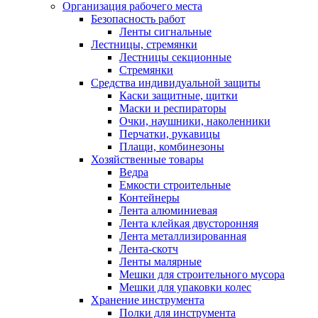
Организация рабочего места
Безопасность работ
Ленты сигнальные
Лестницы, стремянки
Лестницы секционные
Стремянки
Средства индивидуальной защиты
Каски защитные, щитки
Маски и респираторы
Очки, наушники, наколенники
Перчатки, рукавицы
Плащи, комбинезоны
Хозяйственные товары
Ведра
Емкости строительные
Контейнеры
Лента алюминиевая
Лента клейкая двусторонняя
Лента металлизированная
Лента-скотч
Ленты малярные
Мешки для строительного мусора
Мешки для упаковки колес
Хранение инструмента
Полки для инструмента