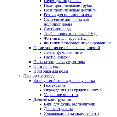
Переходы под шланг
Полипропиленовые трубы
Полипропиленовые фитинги
Резаки для полипропилена
Сварочные аппараты для
полипропилена
Счетчики воды
Трубы полиэтиленовые ПНД
Фитинги для труб ПНД
Фитинги резьбовые никелированные
Герметизация резьбовых соединений
Ленты-фум, лен, нити
Пасты, смазки
Насосы, гидроаккумуляторы
Очистка воды
Подводка для воды
Дача, сад, огород
Благоуствойство садового участка
Геотекстиль
Ограждения для грядок и клумб
Укрывное полотно
Дачные конструкции
Баки для душа, распылители
Дачные туалеты
Умывальники дачные, туалеты