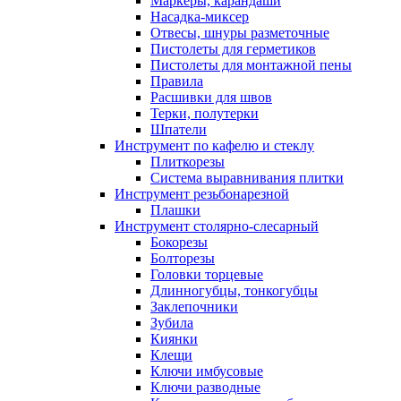
Маркеры, карандаши
Насадка-миксер
Отвесы, шнуры разметочные
Пистолеты для герметиков
Пистолеты для монтажной пены
Правила
Расшивки для швов
Терки, полутерки
Шпатели
Инструмент по кафелю и стеклу
Плиткорезы
Система выравнивания плитки
Инструмент резьбонарезной
Плашки
Инструмент столярно-слесарный
Бокорезы
Болторезы
Головки торцевые
Длинногубцы, тонкогубцы
Заклепочники
Зубила
Киянки
Клещи
Ключи имбусовые
Ключи разводные