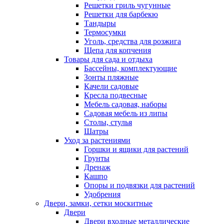
Решетки гриль чугунные
Решетки для барбекю
Тандыры
Термосумки
Уголь, средства для розжига
Щепа для копчения
Товары для сада и отдыха
Бассейны, комплектующие
Зонты пляжные
Качели садовые
Кресла подвесные
Мебель садовая, наборы
Садовая мебель из липы
Столы, стулья
Шатры
Уход за растениями
Горшки и ящики для растений
Грунты
Дренаж
Кашпо
Опоры и подвязки для растений
Удобрения
Двери, замки, сетки москитные
Двери
Двери входные металлические