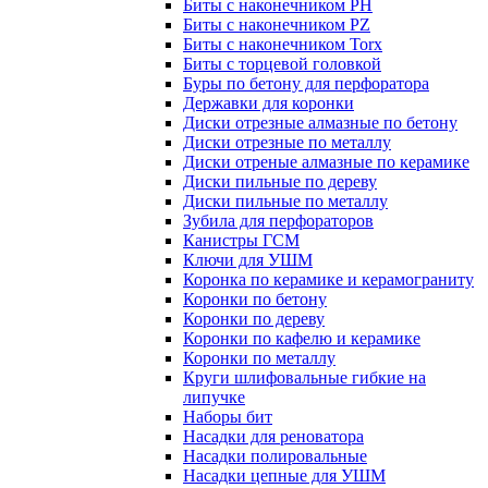
Биты с наконечником PH
Биты с наконечником PZ
Биты с наконечником Torx
Биты с торцевой головкой
Буры по бетону для перфоратора
Державки для коронки
Диски отрезные алмазные по бетону
Диски отрезные по металлу
Диски отреные алмазные по керамике
Диски пильные по дереву
Диски пильные по металлу
Зубила для перфораторов
Канистры ГСМ
Ключи для УШМ
Коронка по керамике и керамограниту
Коронки по бетону
Коронки по дереву
Коронки по кафелю и керамике
Коронки по металлу
Круги шлифовальные гибкие на
липучке
Наборы бит
Насадки для реноватора
Насадки полировальные
Насадки цепные для УШМ