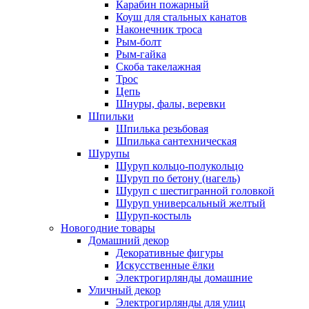
Карабин пожарный
Коуш для стальных канатов
Наконечник троса
Рым-болт
Рым-гайка
Скоба такелажная
Трос
Цепь
Шнуры, фалы, веревки
Шпильки
Шпилька резьбовая
Шпилька сантехническая
Шурупы
Шуруп кольцо-полукольцо
Шуруп по бетону (нагель)
Шуруп с шестигранной головкой
Шуруп универсальный желтый
Шуруп-костыль
Новогодние товары
Домашний декор
Декоративные фигуры
Искусственные ёлки
Электрогирлянды домашние
Уличный декор
Электрогирлянды для улиц