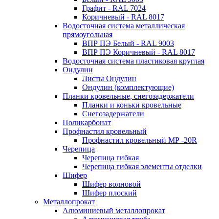
Графит - RAL 7024
Коричневый - RAL 8017
Водосточная система металлическая
прямоугольная
ВПР ПЭ Белый - RAL 9003
ВПР ПЭ Коричневый - RAL 8017
Водосточная система пластиковая круглая
Ондулин
Листы Ондулин
Ондулин (комплектующие)
Планки кровельные, снегозадержатели
Планки и коньки кровельные
Снегозадержатели
Поликарбонат
Профнастил кровельный
Профнастил кровельный МР -20R
Черепица
Черепица гибкая
Черепица гибкая элементы отделки
Шифер
Шифер волновой
Шифер плоский
Металлопрокат
Алюминиевый металлопрокат