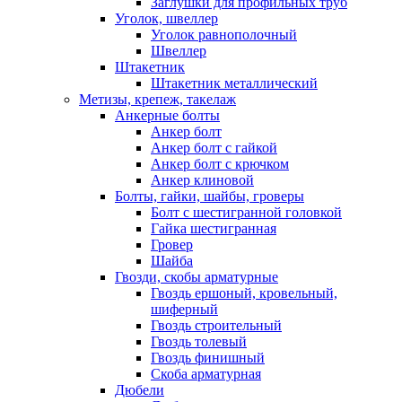
Заглушки для профильных труб
Уголок, швеллер
Уголок равнополочный
Швеллер
Штакетник
Штакетник металлический
Метизы, крепеж, такелаж
Анкерные болты
Анкер болт
Анкер болт с гайкой
Анкер болт с крючком
Анкер клиновой
Болты, гайки, шайбы, гроверы
Болт c шестигранной головкой
Гайка шестигранная
Гровер
Шайба
Гвозди, скобы арматурные
Гвоздь ершоный, кровельный,
шиферный
Гвоздь строительный
Гвоздь толевый
Гвоздь финишный
Скоба арматурная
Дюбели