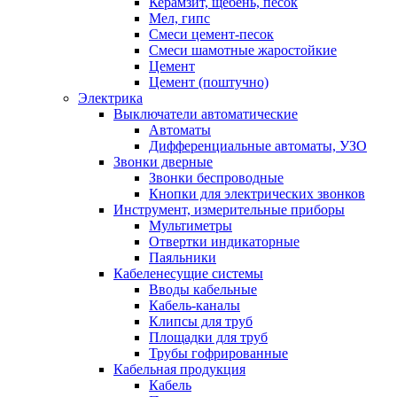
Керамзит, щебень, песок
Мел, гипс
Смеси цемент-песок
Смеси шамотные жаростойкие
Цемент
Цемент (поштучно)
Электрика
Выключатели автоматические
Автоматы
Дифференциальные автоматы, УЗО
Звонки дверные
Звонки беспроводные
Кнопки для электрических звонков
Инструмент, измерительные приборы
Мультиметры
Отвертки индикаторные
Паяльники
Кабеленесущие системы
Вводы кабельные
Кабель-каналы
Клипсы для труб
Площадки для труб
Трубы гофрированные
Кабельная продукция
Кабель