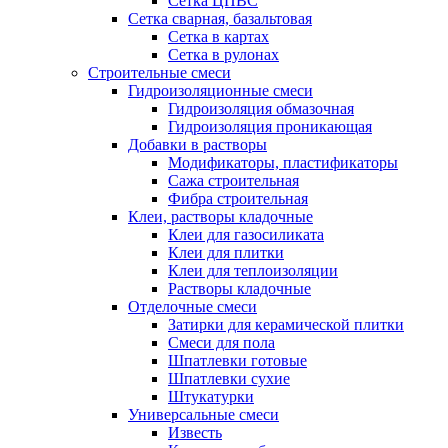
Сетка ЦПВС
Сетка сварная, базальтовая
Сетка в картах
Сетка в рулонах
Строительные смеси
Гидроизоляционные смеси
Гидроизоляция обмазочная
Гидроизоляция проникающая
Добавки в растворы
Модификаторы, пластификаторы
Сажа строительная
Фибра строительная
Клеи, растворы кладочные
Клеи для газосиликата
Клеи для плитки
Клеи для теплоизоляции
Растворы кладочные
Отделочные смеси
Затирки для керамической плитки
Смеси для пола
Шпатлевки готовые
Шпатлевки сухие
Штукатурки
Универсальные смеси
Известь