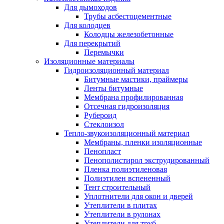
Для дымоходов
Трубы асбестоцементные
Для колодцев
Колодцы железобетонные
Для перекрытий
Перемычки
Изоляционные материалы
Гидроизоляционный материал
Битумные мастики, праймеры
Ленты битумные
Мембрана профилированная
Отсечная гидроизоляция
Рубероид
Стеклоизол
Тепло-звукоизоляционный материал
Мембраны, пленки изоляционные
Пенопласт
Пенополистирол экструдированный
Пленка полиэтиленовая
Полиэтилен вспененный
Тент строительный
Уплотнители для окон и дверей
Утеплители в плитах
Утеплители в рулонах
Утеплители для труб