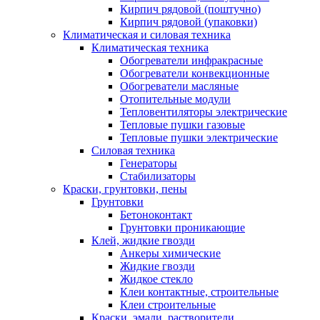
Кирпич рядовой (поштучно)
Кирпич рядовой (упаковки)
Климатическая и силовая техника
Климатическая техника
Обогреватели инфракрасные
Обогреватели конвекционные
Обогреватели масляные
Отопительные модули
Тепловентиляторы электрические
Тепловые пушки газовые
Тепловые пушки электрические
Силовая техника
Генераторы
Стабилизаторы
Краски, грунтовки, пены
Грунтовки
Бетоноконтакт
Грунтовки проникающие
Клей, жидкие гвозди
Анкеры химические
Жидкие гвозди
Жидкое стекло
Клеи контактные, строительные
Клеи строительные
Краски, эмали, растворители