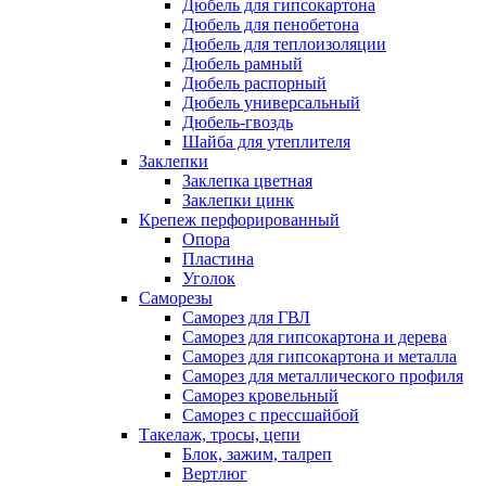
Дюбель для гипсокартона
Дюбель для пенобетона
Дюбель для теплоизоляции
Дюбель рамный
Дюбель распорный
Дюбель универсальный
Дюбель-гвоздь
Шайба для утеплителя
Заклепки
Заклепка цветная
Заклепки цинк
Крепеж перфорированный
Опора
Пластина
Уголок
Саморезы
Саморез для ГВЛ
Саморез для гипсокартона и дерева
Саморез для гипсокартона и металла
Саморез для металлического профиля
Саморез кровельный
Саморез с прессшайбой
Такелаж, тросы, цепи
Блок, зажим, талреп
Вертлюг