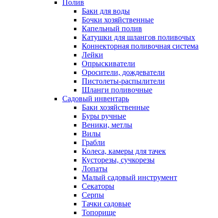
Полив
Баки для воды
Бочки хозяйственные
Капельный полив
Катушки для шлангов поливочых
Коннекторная поливочная система
Лейки
Опрыскиватели
Оросители, дождеватели
Пистолеты-распылители
Шланги поливочные
Садовый инвентарь
Баки хозяйственные
Буры ручные
Веники, метлы
Вилы
Грабли
Колеса, камеры для тачек
Кусторезы, сучкорезы
Лопаты
Малый садовый инструмент
Секаторы
Серпы
Тачки садовые
Топорище