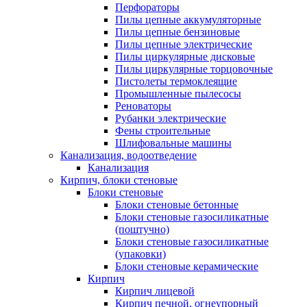
Перфораторы
Пилы цепные аккумуляторные
Пилы цепные бензиновые
Пилы цепные электрические
Пилы циркулярные дисковые
Пилы циркулярные торцовочные
Пистолеты термоклеящие
Промышленные пылесосы
Реноваторы
Рубанки электрические
Фены строительные
Шлифовальные машины
Канализация, водоотведение
Канализация
Кирпич, блоки стеновые
Блоки стеновые
Блоки стеновые бетонные
Блоки стеновые газосиликатные
(поштучно)
Блоки стеновые газосиликатные
(упаковки)
Блоки стеновые керамические
Кирпич
Кирпич лицевой
Кирпич печной, огнеупорный