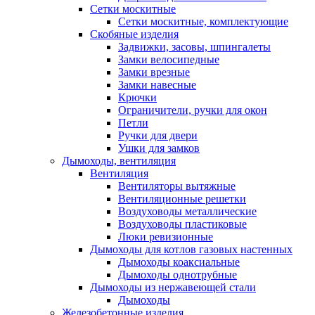
Сетки москитные
Сетки москитные, комплектующие
Скобяные изделия
Задвижки, засовы, шпингалеты
Замки велосипедные
Замки врезные
Замки навесные
Крючки
Ограничители, ручки для окон
Петли
Ручки для двери
Ушки для замков
Дымоходы, вентиляция
Вентиляция
Вентиляторы вытяжные
Вентиляционные решетки
Воздуховоды металлические
Воздуховоды пластиковые
Люки ревизионные
Дымоходы для котлов газовых настенных
Дымоходы коаксиальные
Дымоходы однотрубные
Дымоходы из нержавеющей стали
Дымоходы
Железобетонные изделия