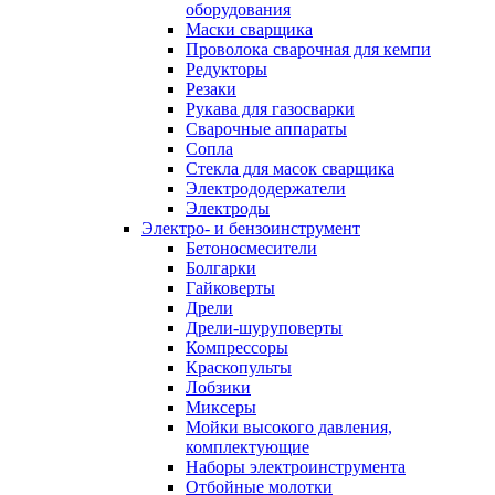
оборудования
Маски сварщика
Проволока сварочная для кемпи
Редукторы
Резаки
Рукава для газосварки
Сварочные аппараты
Сопла
Стекла для масок сварщика
Электрододержатели
Электроды
Электро- и бензоинструмент
Бетоносмесители
Болгарки
Гайковерты
Дрели
Дрели-шуруповерты
Компрессоры
Краскопульты
Лобзики
Миксеры
Мойки высокого давления,
комплектующие
Наборы электроинструмента
Отбойные молотки