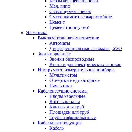
Керамзит, щебень, песок
Мел, гипс
Смеси цемент-песок
Смеси шамотные жаростойкие
Цемент
Цемент (поштучно)
Электрика
Выключатели автоматические
Автоматы
Дифференциальные автоматы, УЗО
Звонки дверные
Звонки беспроводные
Кнопки для электрических звонков
Инструмент, измерительные приборы
Мультиметры
Отвертки индикаторные
Паяльники
Кабеленесущие системы
Вводы кабельные
Кабель-каналы
Клипсы для труб
Площадки для труб
Трубы гофрированные
Кабельная продукция
Кабель