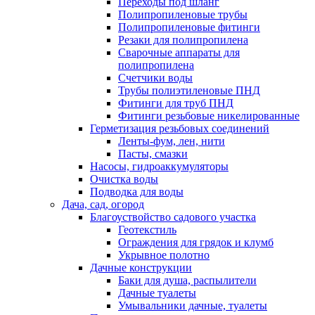
Переходы под шланг
Полипропиленовые трубы
Полипропиленовые фитинги
Резаки для полипропилена
Сварочные аппараты для
полипропилена
Счетчики воды
Трубы полиэтиленовые ПНД
Фитинги для труб ПНД
Фитинги резьбовые никелированные
Герметизация резьбовых соединений
Ленты-фум, лен, нити
Пасты, смазки
Насосы, гидроаккумуляторы
Очистка воды
Подводка для воды
Дача, сад, огород
Благоуствойство садового участка
Геотекстиль
Ограждения для грядок и клумб
Укрывное полотно
Дачные конструкции
Баки для душа, распылители
Дачные туалеты
Умывальники дачные, туалеты