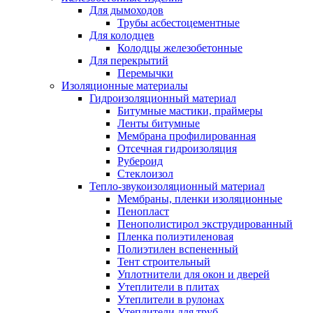
Для дымоходов
Трубы асбестоцементные
Для колодцев
Колодцы железобетонные
Для перекрытий
Перемычки
Изоляционные материалы
Гидроизоляционный материал
Битумные мастики, праймеры
Ленты битумные
Мембрана профилированная
Отсечная гидроизоляция
Рубероид
Стеклоизол
Тепло-звукоизоляционный материал
Мембраны, пленки изоляционные
Пенопласт
Пенополистирол экструдированный
Пленка полиэтиленовая
Полиэтилен вспененный
Тент строительный
Уплотнители для окон и дверей
Утеплители в плитах
Утеплители в рулонах
Утеплители для труб