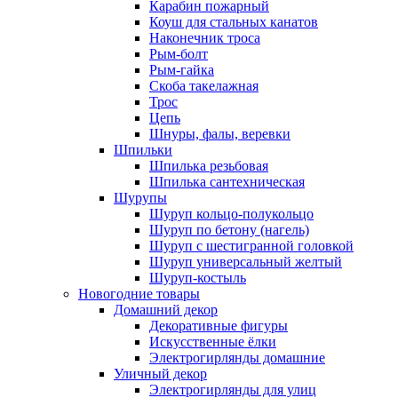
Карабин пожарный
Коуш для стальных канатов
Наконечник троса
Рым-болт
Рым-гайка
Скоба такелажная
Трос
Цепь
Шнуры, фалы, веревки
Шпильки
Шпилька резьбовая
Шпилька сантехническая
Шурупы
Шуруп кольцо-полукольцо
Шуруп по бетону (нагель)
Шуруп с шестигранной головкой
Шуруп универсальный желтый
Шуруп-костыль
Новогодние товары
Домашний декор
Декоративные фигуры
Искусственные ёлки
Электрогирлянды домашние
Уличный декор
Электрогирлянды для улиц