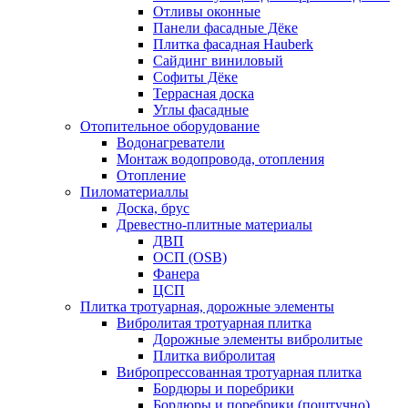
Отливы оконные
Панели фасадные Дёке
Плитка фасадная Hauberk
Сайдинг виниловый
Софиты Дёке
Террасная доска
Углы фасадные
Отопительное оборудование
Водонагреватели
Монтаж водопровода, отопления
Отопление
Пиломатериаллы
Доска, брус
Древестно-плитные материалы
ДВП
ОСП (OSB)
Фанера
ЦСП
Плитка тротуарная, дорожные элементы
Вибролитая тротуарная плитка
Дорожные элементы вибролитые
Плитка вибролитая
Вибропрессованная тротуарная плитка
Бордюры и поребрики
Бордюры и поребрики (поштучно)