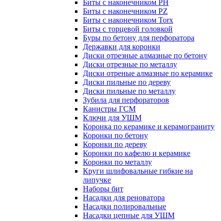
Биты с наконечником PH
Биты с наконечником PZ
Биты с наконечником Torx
Биты с торцевой головкой
Буры по бетону для перфоратора
Державки для коронки
Диски отрезные алмазные по бетону
Диски отрезные по металлу
Диски отреные алмазные по керамике
Диски пильные по дереву
Диски пильные по металлу
Зубила для перфораторов
Канистры ГСМ
Ключи для УШМ
Коронка по керамике и керамограниту
Коронки по бетону
Коронки по дереву
Коронки по кафелю и керамике
Коронки по металлу
Круги шлифовальные гибкие на
липучке
Наборы бит
Насадки для реноватора
Насадки полировальные
Насадки цепные для УШМ