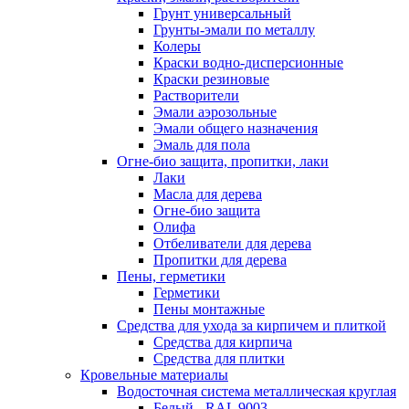
Грунт универсальный
Грунты-эмали по металлу
Колеры
Краски водно-дисперсионные
Краски резиновые
Растворители
Эмали аэрозольные
Эмали общего назначения
Эмаль для пола
Огне-био защита, пропитки, лаки
Лаки
Масла для дерева
Огне-био защита
Олифа
Отбеливатели для дерева
Пропитки для дерева
Пены, герметики
Герметики
Пены монтажные
Средства для ухода за кирпичем и плиткой
Средства для кирпича
Средства для плитки
Кровельные материалы
Водосточная система металлическая круглая
Белый - RAL 9003