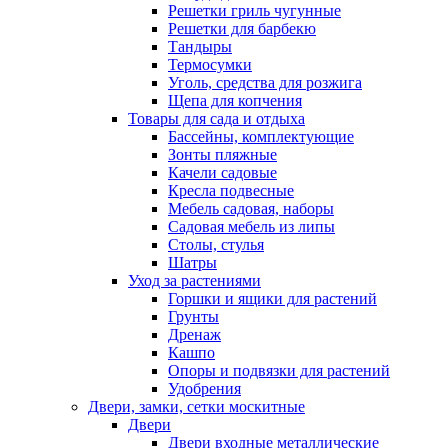
Решетки гриль чугунные
Решетки для барбекю
Тандыры
Термосумки
Уголь, средства для розжига
Щепа для копчения
Товары для сада и отдыха
Бассейны, комплектующие
Зонты пляжные
Качели садовые
Кресла подвесные
Мебель садовая, наборы
Садовая мебель из липы
Столы, стулья
Шатры
Уход за растениями
Горшки и ящики для растений
Грунты
Дренаж
Кашпо
Опоры и подвязки для растений
Удобрения
Двери, замки, сетки москитные
Двери
Двери входные металлические