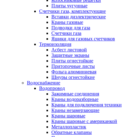
Колосниковые решетки
Плиты чугунные
Счетчики газа, комплектующие
Вставки диэлектрические
Краны газовые
Подводки для газа
Счетчики газа
Ящики для газовых счетчиков
Термоизоляция
Асбест листовой
Защитные экраны
Плиты огнестойкие
Притопочные листы
Фольга алюминиевая
Шнуры огнестойкие
Водоснабжение
Водопровод
Зажимные соединения
Краны водоразборные
Краны для подключения техники
Краны незамерзающие
Краны шаровые
Краны шаровые с американкой
Металлопластик
Обратные клапаны