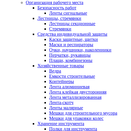
Организация рабочего места
Безопасность работ
Ленты сигнальные
Лестницы, стремянки
Лестницы секционные
Стремянки
Средства индивидуальной защиты
Каски защитные, щитки
Маски и респираторы
Очки, наушники, наколенники
Перчатки, рукавицы
Плащи, комбинезоны
Хозяйственные товары
Ведра
Емкости строительные
Контейнеры
Лента алюминиевая
Лента клейкая двусторонняя
Лента металлизированная
Лента-скотч
Ленты малярные
Мешки для строительного мусора
Мешки для упаковки колес
Хранение инструмента
Полки для инструмента