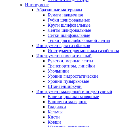
Инструмент
Абразивные материалы
Бумага наждачная
Губки шлифовальные
Круги шлифовальные
Ленты шлифовальные
Сетки шлифовальные
Терки для шлифовальной ленты
Инструмент для газоблоков
Инструмент для монтажа газобетона
Инструмент измерительный
Рулетки, мерные ленты
Транспортиры, линейки
Угольники
Уровни гидростатические
Уровни пузырьковые
Штангенциркули
Инструмент малярный и штукатурный
Валики, ролики малярные
Ванночки малярные
Гладилки
Кельмы
Кисти
Ковши