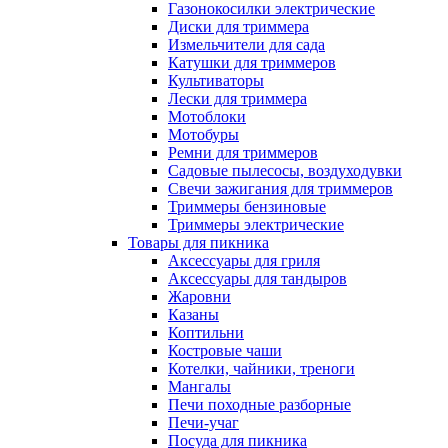
Газонокосилки электрические
Диски для триммера
Измельчители для сада
Катушки для триммеров
Культиваторы
Лески для триммера
Мотоблоки
Мотобуры
Ремни для триммеров
Садовые пылесосы, воздуходувки
Свечи зажигания для триммеров
Триммеры бензиновые
Триммеры электрические
Товары для пикника
Аксессуары для гриля
Аксессуары для тандыров
Жаровни
Казаны
Коптильни
Костровые чаши
Котелки, чайники, треноги
Мангалы
Печи походные разборные
Печи-учаг
Посуда для пикника