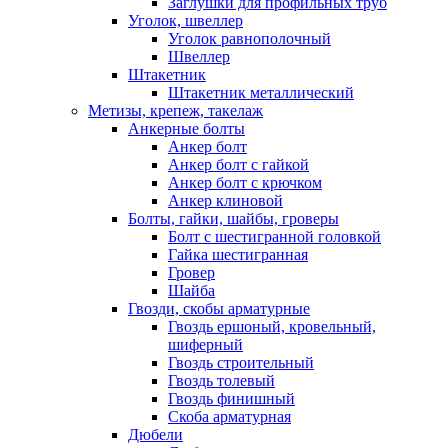
Заглушки для профильных труб
Уголок, швеллер
Уголок равнополочный
Швеллер
Штакетник
Штакетник металлический
Метизы, крепеж, такелаж
Анкерные болты
Анкер болт
Анкер болт с гайкой
Анкер болт с крючком
Анкер клиновой
Болты, гайки, шайбы, гроверы
Болт c шестигранной головкой
Гайка шестигранная
Гровер
Шайба
Гвозди, скобы арматурные
Гвоздь ершоный, кровельный,
шиферный
Гвоздь строительный
Гвоздь толевый
Гвоздь финишный
Скоба арматурная
Дюбели