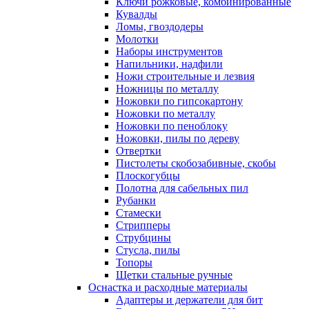
Ключи рожковые, комбинированные
Кувалды
Ломы, гвоздодеры
Молотки
Наборы инструментов
Напильники, надфили
Ножи строительные и лезвия
Ножницы по металлу
Ножовки по гипсокартону
Ножовки по металлу
Ножовки по пеноблоку
Ножовки, пилы по дереву
Отвертки
Пистолеты скобозабивные, скобы
Плоскогубцы
Полотна для сабельных пил
Рубанки
Стамески
Стрипперы
Струбцины
Стусла, пилы
Топоры
Щетки стальные ручные
Оснастка и расходные материалы
Адаптеры и держатели для бит