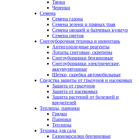
Тяпки
Черенки
Семена
Семена газона
Семена зелени и пряных трав
Семена овощей и бахчевых культур
Семена цветов
Снегоуборочная техника и инвентарь
Антигололедные реагенты
Лопаты снеговые, скреперы
Снегоуборщики бензиновые
Снегоуборщики электрические,
аккумуляторные
Щетки, скребки автомобильные
Средства защиты от грызунов и насекомых
Защита от грызунов
Защита от насекомых
Защита растений от болезней и
вредителей
Теплицы, парники
Грядки
Парники
Теплицы
Техника для сада
Газонокосилки бензиновые