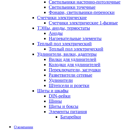
Светильники настенно-потолочные
Светильники точечные
Фонари, светильники-переноски
Счетчики электрические
Счетчики электрические 1-фазные
ТЭНы, аноды, термостаты
Аноды
Нагревательные элементы
Теплый пол электрический
Теплый пол электрический
Удлинители, вилки, адаптеры
Вилки для удлинителей
Колодки для удлинителей
Переключатели, заглушки
Разветвители сетевые
Удлинители
Штепсели и розетки
Щиты и шкафы
DIN-рейки
Шины
Щиты и боксы
Элементы питания
Батарейки
О компании