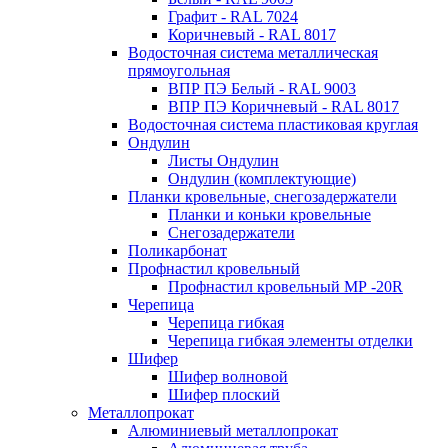
Графит - RAL 7024
Коричневый - RAL 8017
Водосточная система металлическая
прямоугольная
ВПР ПЭ Белый - RAL 9003
ВПР ПЭ Коричневый - RAL 8017
Водосточная система пластиковая круглая
Ондулин
Листы Ондулин
Ондулин (комплектующие)
Планки кровельные, снегозадержатели
Планки и коньки кровельные
Снегозадержатели
Поликарбонат
Профнастил кровельный
Профнастил кровельный МР -20R
Черепица
Черепица гибкая
Черепица гибкая элементы отделки
Шифер
Шифер волновой
Шифер плоский
Металлопрокат
Алюминиевый металлопрокат