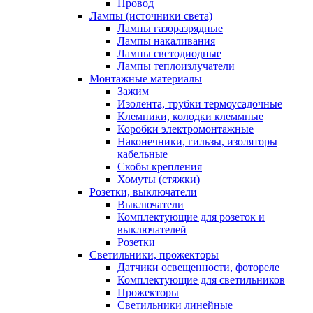
Провод
Лампы (источники света)
Лампы газоразрядные
Лампы накаливания
Лампы светодиодные
Лампы теплоизлучатели
Монтажные материалы
Зажим
Изолента, трубки термоусадочные
Клемники, колодки клеммные
Коробки электромонтажные
Наконечники, гильзы, изоляторы
кабельные
Скобы крепления
Хомуты (стяжки)
Розетки, выключатели
Выключатели
Комплектующие для розеток и
выключателей
Розетки
Светильники, прожекторы
Датчики освещенности, фотореле
Комплектующие для светильников
Прожекторы
Светильники линейные