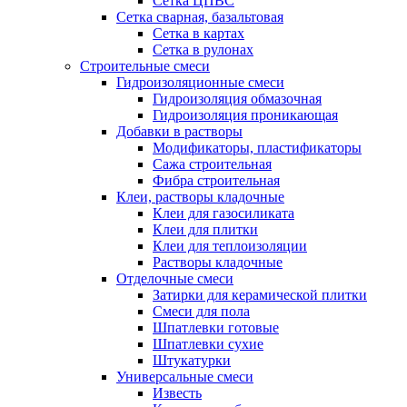
Сетка ЦПВС
Сетка сварная, базальтовая
Сетка в картах
Сетка в рулонах
Строительные смеси
Гидроизоляционные смеси
Гидроизоляция обмазочная
Гидроизоляция проникающая
Добавки в растворы
Модификаторы, пластификаторы
Сажа строительная
Фибра строительная
Клеи, растворы кладочные
Клеи для газосиликата
Клеи для плитки
Клеи для теплоизоляции
Растворы кладочные
Отделочные смеси
Затирки для керамической плитки
Смеси для пола
Шпатлевки готовые
Шпатлевки сухие
Штукатурки
Универсальные смеси
Известь