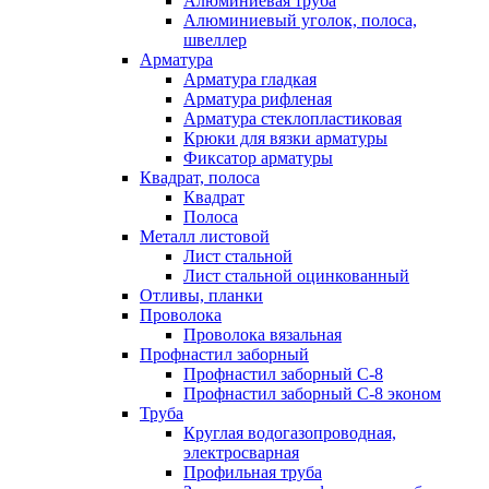
Алюминиевая труба
Алюминиевый уголок, полоса,
швеллер
Арматура
Арматура гладкая
Арматура рифленая
Арматура стеклопластиковая
Крюки для вязки арматуры
Фиксатор арматуры
Квадрат, полоса
Квадрат
Полоса
Металл листовой
Лист стальной
Лист стальной оцинкованный
Отливы, планки
Проволока
Проволока вязальная
Профнастил заборный
Профнастил заборный С-8
Профнастил заборный С-8 эконом
Труба
Круглая водогазопроводная,
электросварная
Профильная труба