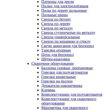
Патроны для дрели
Пилки для электролобзиков
Пилы по дереву кольцевые
Пильные шины
Сверла по бетону
Сверла по дереву
Сверла по металлу
Сверла ступенчатые по металлу
Сверла универсальные
Сверло по керамике и стеклу
Свечи зажигания для бензопил
Тарелки опорные
Цепи для бензопил
Щётки-крацовки
Сварочное оборудование
Баллоны газовые, пропановые
Горелки для полуавтоматов
Горелки кровельные
Горелки на баллон
Держатели наконечника
Клеммы
Комплектующие для полуавтоматов
Комплектующие для сварочного
оборудования
Манометры для сварочного