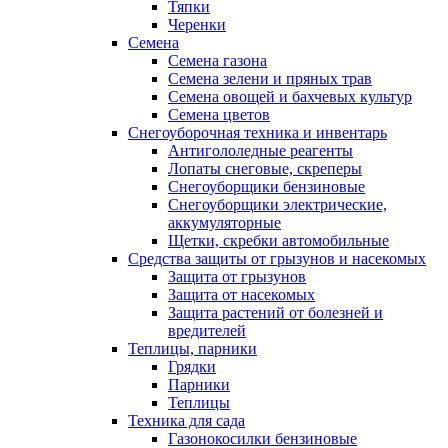
Тяпки
Черенки
Семена
Семена газона
Семена зелени и пряных трав
Семена овощей и бахчевых культур
Семена цветов
Снегоуборочная техника и инвентарь
Антигололедные реагенты
Лопаты снеговые, скреперы
Снегоуборщики бензиновые
Снегоуборщики электрические,
аккумуляторные
Щетки, скребки автомобильные
Средства защиты от грызунов и насекомых
Защита от грызунов
Защита от насекомых
Защита растений от болезней и
вредителей
Теплицы, парники
Грядки
Парники
Теплицы
Техника для сада
Газонокосилки бензиновые