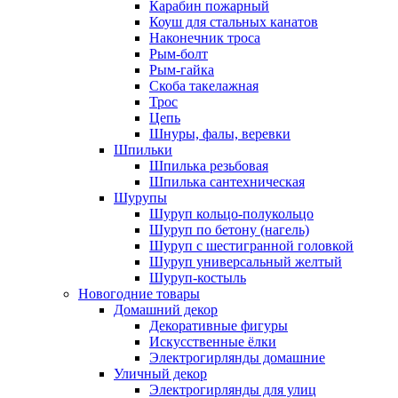
Карабин пожарный
Коуш для стальных канатов
Наконечник троса
Рым-болт
Рым-гайка
Скоба такелажная
Трос
Цепь
Шнуры, фалы, веревки
Шпильки
Шпилька резьбовая
Шпилька сантехническая
Шурупы
Шуруп кольцо-полукольцо
Шуруп по бетону (нагель)
Шуруп с шестигранной головкой
Шуруп универсальный желтый
Шуруп-костыль
Новогодние товары
Домашний декор
Декоративные фигуры
Искусственные ёлки
Электрогирлянды домашние
Уличный декор
Электрогирлянды для улиц