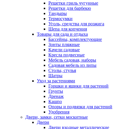
Решетки гриль чугунные
Решетки для барбекю
Тандыры
Термосумки
Уголь, средства для розжига
Щепа для копчения
Товары для сада и отдыха
Бассейны, комплектующие
Зонты пляжные
Качели садовые
Кресла подвесные
Мебель садовая, наборы
Садовая мебель из липы
Столы, стулья
Шатры
Уход за растениями
Горшки и ящики для растений
Грунты
Дренаж
Кашпо
Опоры и подвязки для растений
Удобрения
Двери, замки, сетки москитные
Двери
Двери входные металлические