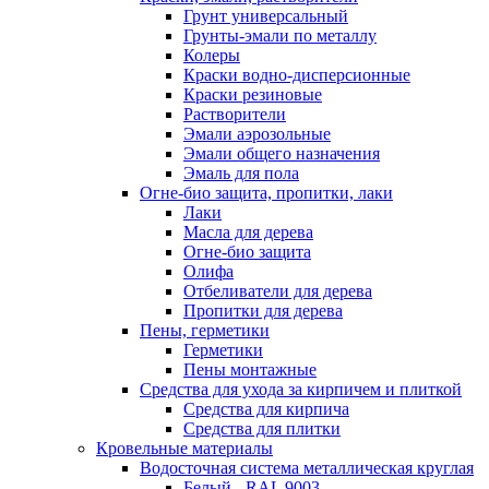
Грунт универсальный
Грунты-эмали по металлу
Колеры
Краски водно-дисперсионные
Краски резиновые
Растворители
Эмали аэрозольные
Эмали общего назначения
Эмаль для пола
Огне-био защита, пропитки, лаки
Лаки
Масла для дерева
Огне-био защита
Олифа
Отбеливатели для дерева
Пропитки для дерева
Пены, герметики
Герметики
Пены монтажные
Средства для ухода за кирпичем и плиткой
Средства для кирпича
Средства для плитки
Кровельные материалы
Водосточная система металлическая круглая
Белый - RAL 9003