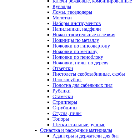
Ключи рожковые, комбинированные
Кувалды
Ломы, гвоздодеры
Молотки
Наборы инструментов
Напильники, надфили
Ножи строительные и лезвия
Ножницы по металлу
Ножовки по гипсокартону
Ножовки по металлу
Ножовки по пеноблоку
Ножовки, пилы по дереву
Отвертки
Пистолеты скобозабивные, скобы
Плоскогубцы
Полотна для сабельных пил
Рубанки
Стамески
Стрипперы
Струбцины
Стусла, пилы
Топоры
Щетки стальные ручные
Оснастка и расходные материалы
Адаптеры и держатели для бит