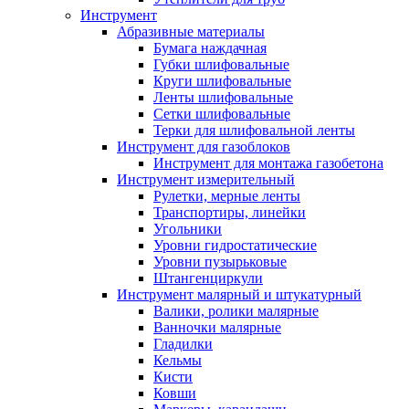
Инструмент
Абразивные материалы
Бумага наждачная
Губки шлифовальные
Круги шлифовальные
Ленты шлифовальные
Сетки шлифовальные
Терки для шлифовальной ленты
Инструмент для газоблоков
Инструмент для монтажа газобетона
Инструмент измерительный
Рулетки, мерные ленты
Транспортиры, линейки
Угольники
Уровни гидростатические
Уровни пузырьковые
Штангенциркули
Инструмент малярный и штукатурный
Валики, ролики малярные
Ванночки малярные
Гладилки
Кельмы
Кисти
Ковши