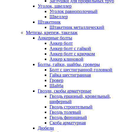
Заглушки для профильных труб
Уголок, швеллер
Уголок равнополочный
Швеллер
Штакетник
Штакетник металлический
Метизы, крепеж, такелаж
Анкерные болты
Анкер болт
Анкер болт с гайкой
Анкер болт с крючком
Анкер клиновой
Болты, гайки, шайбы, гроверы
Болт c шестигранной головкой
Гайка шестигранная
Гровер
Шайба
Гвозди, скобы арматурные
Гвоздь ершоный, кровельный,
шиферный
Гвоздь строительный
Гвоздь толевый
Гвоздь финишный
Скоба арматурная
Дюбели