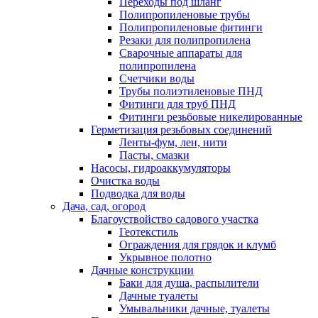
Переходы под шланг
Полипропиленовые трубы
Полипропиленовые фитинги
Резаки для полипропилена
Сварочные аппараты для
полипропилена
Счетчики воды
Трубы полиэтиленовые ПНД
Фитинги для труб ПНД
Фитинги резьбовые никелированные
Герметизация резьбовых соединений
Ленты-фум, лен, нити
Пасты, смазки
Насосы, гидроаккумуляторы
Очистка воды
Подводка для воды
Дача, сад, огород
Благоуствойство садового участка
Геотекстиль
Ограждения для грядок и клумб
Укрывное полотно
Дачные конструкции
Баки для душа, распылители
Дачные туалеты
Умывальники дачные, туалеты