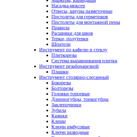
Маркеры, карандаши
Насадка-миксер
Отвесы, шнуры разметочные
Пистолеты для герметиков
Пистолеты для монтажной пены
Правила
Расшивки для швов
Терки, полутерки
Шпатели
Инструмент по кафелю и стеклу
Плиткорезы
Система выравнивания плитки
Инструмент резьбонарезной
Плашки
Инструмент столярно-слесарный
Бокорезы
Болторезы
Головки торцевые
Длинногубцы, тонкогубцы
Заклепочники
Зубила
Киянки
Клещи
Ключи имбусовые
Ключи разводные