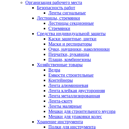
Организация рабочего места
Безопасность работ
Ленты сигнальные
Лестницы, стремянки
Лестницы секционные
Стремянки
Средства индивидуальной защиты
Каски защитные, щитки
Маски и респираторы
Очки, наушники, наколенники
Перчатки, рукавицы
Плащи, комбинезоны
Хозяйственные товары
Ведра
Емкости строительные
Контейнеры
Лента алюминиевая
Лента клейкая двусторонняя
Лента металлизированная
Лента-скотч
Ленты малярные
Мешки для строительного мусора
Мешки для упаковки колес
Хранение инструмента
Полки для инструмента