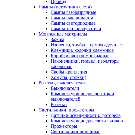
Провод
Лампы (источники света)
Лампы газоразрядные
Лампы накаливания
Лампы светодиодные
Лампы теплоизлучатели
Монтажные материалы
Зажим
Изолента, трубки термоусадочные
Клемники, колодки клеммные
Коробки электромонтажные
Наконечники, гильзы, изоляторы
кабельные
Скобы крепления
Хомуты (стяжки)
Розетки, выключатели
Выключатели
Комплектующие для розеток и
выключателей
Розетки
Светильники, прожекторы
Датчики освещенности, фотореле
Комплектующие для светильников
Прожекторы
Светильники линейные