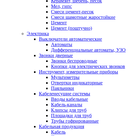
Керамзит, щебень, песок
Мел, гипс
Смеси цемент-песок
Смеси шамотные жаростойкие
Цемент
Цемент (поштучно)
Электрика
Выключатели автоматические
Автоматы
Дифференциальные автоматы, УЗО
Звонки дверные
Звонки беспроводные
Кнопки для электрических звонков
Инструмент, измерительные приборы
Мультиметры
Отвертки индикаторные
Паяльники
Кабеленесущие системы
Вводы кабельные
Кабель-каналы
Клипсы для труб
Площадки для труб
Трубы гофрированные
Кабельная продукция
Кабель