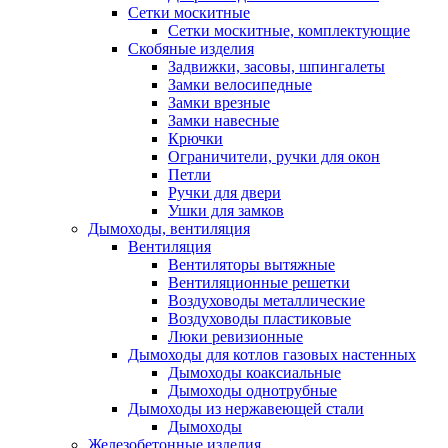
Сетки москитные
Сетки москитные, комплектующие
Скобяные изделия
Задвижки, засовы, шпингалеты
Замки велосипедные
Замки врезные
Замки навесные
Крючки
Ограничители, ручки для окон
Петли
Ручки для двери
Ушки для замков
Дымоходы, вентиляция
Вентиляция
Вентиляторы вытяжные
Вентиляционные решетки
Воздуховоды металлические
Воздуховоды пластиковые
Люки ревизионные
Дымоходы для котлов газовых настенных
Дымоходы коаксиальные
Дымоходы однотрубные
Дымоходы из нержавеющей стали
Дымоходы
Железобетонные изделия