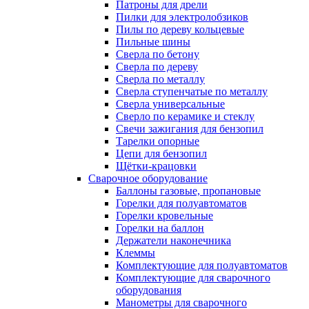
Патроны для дрели
Пилки для электролобзиков
Пилы по дереву кольцевые
Пильные шины
Сверла по бетону
Сверла по дереву
Сверла по металлу
Сверла ступенчатые по металлу
Сверла универсальные
Сверло по керамике и стеклу
Свечи зажигания для бензопил
Тарелки опорные
Цепи для бензопил
Щётки-крацовки
Сварочное оборудование
Баллоны газовые, пропановые
Горелки для полуавтоматов
Горелки кровельные
Горелки на баллон
Держатели наконечника
Клеммы
Комплектующие для полуавтоматов
Комплектующие для сварочного
оборудования
Манометры для сварочного