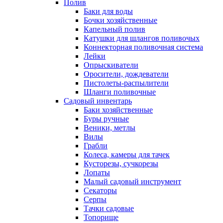
Полив
Баки для воды
Бочки хозяйственные
Капельный полив
Катушки для шлангов поливочых
Коннекторная поливочная система
Лейки
Опрыскиватели
Оросители, дождеватели
Пистолеты-распылители
Шланги поливочные
Садовый инвентарь
Баки хозяйственные
Буры ручные
Веники, метлы
Вилы
Грабли
Колеса, камеры для тачек
Кусторезы, сучкорезы
Лопаты
Малый садовый инструмент
Секаторы
Серпы
Тачки садовые
Топорище