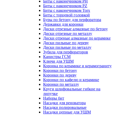
Биты с наконечником PH
Биты с наконечником PZ
Биты с наконечником Torx
Биты с торцевой головкой
Буры по бетону для перфоратора
Державки для коронки
Диски отрезные алмазные по бетону
Диски отрезные по металлу
Диски отреные алмазные по керамике
Диски пильные по дереву
Диски пильные по металлу
Зубила для перфораторов
Канистры ГСМ
Ключи для УШМ
Коронка по керамике и керамограниту
Коронки по бетону
Коронки по дереву
Коронки по кафелю и керамике
Коронки по металлу
Круги шлифовальные гибкие на
липучке
Наборы бит
Насадки для реноватора
Насадки полировальные
Насадки цепные для УШМ