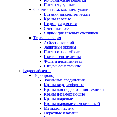
Колосниковые решетки
Плиты чугунные
Счетчики газа, комплектующие
Вставки диэлектрические
Краны газовые
Подводки для газа
Счетчики газа
Ящики для газовых счетчиков
Термоизоляция
Асбест листовой
Защитные экраны
Плиты огнестойкие
Притопочные листы
Фольга алюминиевая
Шнуры огнестойкие
Водоснабжение
Водопровод
Зажимные соединения
Краны водоразборные
Краны для подключения техники
Краны незамерзающие
Краны шаровые
Краны шаровые с американкой
Металлопластик
Обратные клапаны