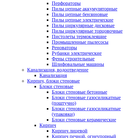
Перфораторы
Пилы цепные аккумуляторные
Пилы цепные бензиновые
Пилы цепные электрические
Пилы циркулярные дисковые
Пилы циркулярные торцовочные
Пистолеты термоклеящие
Промышленные пылесосы
Реноваторы
Рубанки электрические
Фены строительные
Шлифовальные машины
Канализация, водоотведение
Канализация
Кирпич, блоки стеновые
Блоки стеновые
Блоки стеновые бетонные
Блоки стеновые газосиликатные
(поштучно)
Блоки стеновые газосиликатные
(упаковки)
Блоки стеновые керамические
Кирпич
Кирпич лицевой
Кирпич печной, огнеупорный