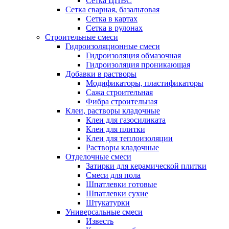
Сетка ЦПВС
Сетка сварная, базальтовая
Сетка в картах
Сетка в рулонах
Строительные смеси
Гидроизоляционные смеси
Гидроизоляция обмазочная
Гидроизоляция проникающая
Добавки в растворы
Модификаторы, пластификаторы
Сажа строительная
Фибра строительная
Клеи, растворы кладочные
Клеи для газосиликата
Клеи для плитки
Клеи для теплоизоляции
Растворы кладочные
Отделочные смеси
Затирки для керамической плитки
Смеси для пола
Шпатлевки готовые
Шпатлевки сухие
Штукатурки
Универсальные смеси
Известь