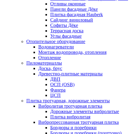
Отливы оконные
Панели фасадные Дёке
Плитка фасадная Hauberk
Сайдинг виниловый
Софиты Дёке
Террасная доска
Углы фасадные
Отопительное оборудование
Водонагреватели
Монтаж водопровода, отопления
Отопление
Пиломатериаллы
Доска, брус
Древестно-плитные материалы
ДВП
ОСП (OSB)
Фанера
ЦСП
Плитка тротуарная, дорожные элементы
Вибролитая тротуарная плитка
Дорожные элементы вибролитые
Плитка вибролитая
Вибропрессованная тротуарная плитка
Бордюры и поребрики
Бордюры и поребрики (поштучно)