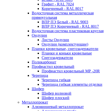
Графит - RAL 7024
Коричневый - RAL 8017
Водосточная система металлическая
прямоугольная
ВПР ПЭ Белый - RAL 9003
ВПР ПЭ Коричневый - RAL 8017
Водосточная система пластиковая круглая
Ондулин
Листы Ондулин
Ондулин (комплектующие)
Планки кровельные, снегозадержатели
Планки и коньки кровельные
Снегозадержатели
Поликарбонат
Профнастил кровельный
Профнастил кровельный МР -20R
Черепица
Черепица гибкая
Черепица гибкая элементы отделки
Шифер
Шифер волновой
Шифер плоский
Металлопрокат
Алюминиевый металлопрокат