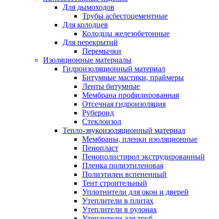
Для дымоходов
Трубы асбестоцементные
Для колодцев
Колодцы железобетонные
Для перекрытий
Перемычки
Изоляционные материалы
Гидроизоляционный материал
Битумные мастики, праймеры
Ленты битумные
Мембрана профилированная
Отсечная гидроизоляция
Рубероид
Стеклоизол
Тепло-звукоизоляционный материал
Мембраны, пленки изоляционные
Пенопласт
Пенополистирол экструдированный
Пленка полиэтиленовая
Полиэтилен вспененный
Тент строительный
Уплотнители для окон и дверей
Утеплители в плитах
Утеплители в рулонах
Утеплители для труб