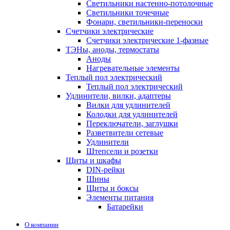
Светильники настенно-потолочные
Светильники точечные
Фонари, светильники-переноски
Счетчики электрические
Счетчики электрические 1-фазные
ТЭНы, аноды, термостаты
Аноды
Нагревательные элементы
Теплый пол электрический
Теплый пол электрический
Удлинители, вилки, адаптеры
Вилки для удлинителей
Колодки для удлинителей
Переключатели, заглушки
Разветвители сетевые
Удлинители
Штепсели и розетки
Щиты и шкафы
DIN-рейки
Шины
Щиты и боксы
Элементы питания
Батарейки
О компании