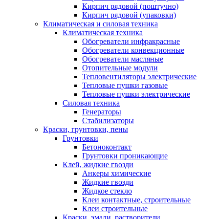
Кирпич рядовой (поштучно)
Кирпич рядовой (упаковки)
Климатическая и силовая техника
Климатическая техника
Обогреватели инфракрасные
Обогреватели конвекционные
Обогреватели масляные
Отопительные модули
Тепловентиляторы электрические
Тепловые пушки газовые
Тепловые пушки электрические
Силовая техника
Генераторы
Стабилизаторы
Краски, грунтовки, пены
Грунтовки
Бетоноконтакт
Грунтовки проникающие
Клей, жидкие гвозди
Анкеры химические
Жидкие гвозди
Жидкое стекло
Клеи контактные, строительные
Клеи строительные
Краски, эмали, растворители