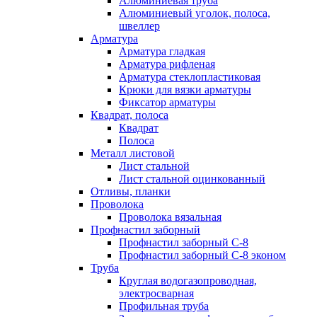
Алюминиевая труба
Алюминиевый уголок, полоса,
швеллер
Арматура
Арматура гладкая
Арматура рифленая
Арматура стеклопластиковая
Крюки для вязки арматуры
Фиксатор арматуры
Квадрат, полоса
Квадрат
Полоса
Металл листовой
Лист стальной
Лист стальной оцинкованный
Отливы, планки
Проволока
Проволока вязальная
Профнастил заборный
Профнастил заборный С-8
Профнастил заборный С-8 эконом
Труба
Круглая водогазопроводная,
электросварная
Профильная труба