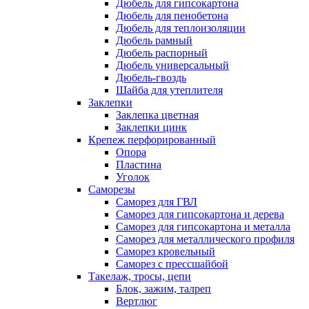
Дюбель для гипсокартона
Дюбель для пенобетона
Дюбель для теплоизоляции
Дюбель рамный
Дюбель распорный
Дюбель универсальный
Дюбель-гвоздь
Шайба для утеплителя
Заклепки
Заклепка цветная
Заклепки цинк
Крепеж перфорированный
Опора
Пластина
Уголок
Саморезы
Саморез для ГВЛ
Саморез для гипсокартона и дерева
Саморез для гипсокартона и металла
Саморез для металлического профиля
Саморез кровельный
Саморез с прессшайбой
Такелаж, тросы, цепи
Блок, зажим, талреп
Вертлюг