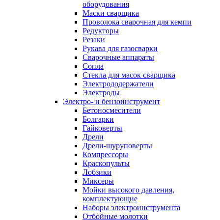
оборудования
Маски сварщика
Проволока сварочная для кемпи
Редукторы
Резаки
Рукава для газосварки
Сварочные аппараты
Сопла
Стекла для масок сварщика
Электрододержатели
Электроды
Электро- и бензоинструмент
Бетоносмесители
Болгарки
Гайковерты
Дрели
Дрели-шуруповерты
Компрессоры
Краскопульты
Лобзики
Миксеры
Мойки высокого давления,
комплектующие
Наборы электроинструмента
Отбойные молотки