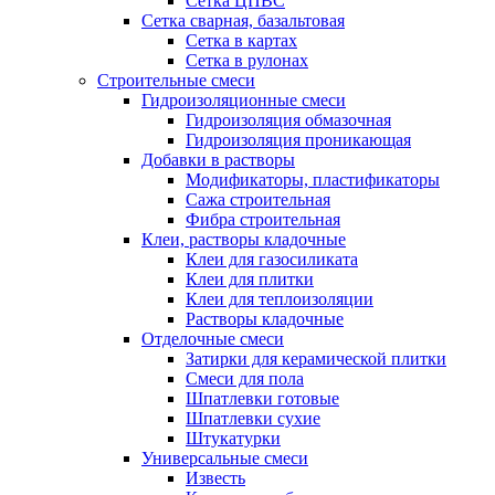
Сетка ЦПВС
Сетка сварная, базальтовая
Сетка в картах
Сетка в рулонах
Строительные смеси
Гидроизоляционные смеси
Гидроизоляция обмазочная
Гидроизоляция проникающая
Добавки в растворы
Модификаторы, пластификаторы
Сажа строительная
Фибра строительная
Клеи, растворы кладочные
Клеи для газосиликата
Клеи для плитки
Клеи для теплоизоляции
Растворы кладочные
Отделочные смеси
Затирки для керамической плитки
Смеси для пола
Шпатлевки готовые
Шпатлевки сухие
Штукатурки
Универсальные смеси
Известь