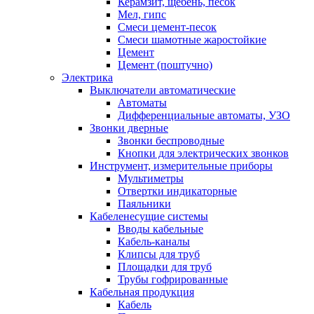
Керамзит, щебень, песок
Мел, гипс
Смеси цемент-песок
Смеси шамотные жаростойкие
Цемент
Цемент (поштучно)
Электрика
Выключатели автоматические
Автоматы
Дифференциальные автоматы, УЗО
Звонки дверные
Звонки беспроводные
Кнопки для электрических звонков
Инструмент, измерительные приборы
Мультиметры
Отвертки индикаторные
Паяльники
Кабеленесущие системы
Вводы кабельные
Кабель-каналы
Клипсы для труб
Площадки для труб
Трубы гофрированные
Кабельная продукция
Кабель