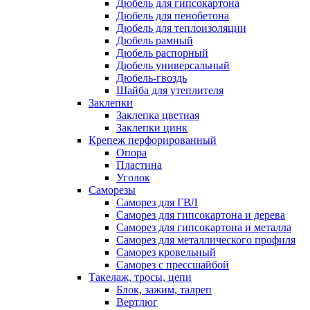
Дюбель для гипсокартона
Дюбель для пенобетона
Дюбель для теплоизоляции
Дюбель рамный
Дюбель распорный
Дюбель универсальный
Дюбель-гвоздь
Шайба для утеплителя
Заклепки
Заклепка цветная
Заклепки цинк
Крепеж перфорированный
Опора
Пластина
Уголок
Саморезы
Саморез для ГВЛ
Саморез для гипсокартона и дерева
Саморез для гипсокартона и металла
Саморез для металлического профиля
Саморез кровельный
Саморез с прессшайбой
Такелаж, тросы, цепи
Блок, зажим, талреп
Вертлюг