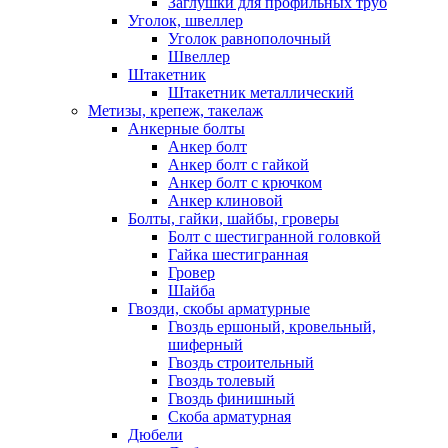
Заглушки для профильных труб
Уголок, швеллер
Уголок равнополочный
Швеллер
Штакетник
Штакетник металлический
Метизы, крепеж, такелаж
Анкерные болты
Анкер болт
Анкер болт с гайкой
Анкер болт с крючком
Анкер клиновой
Болты, гайки, шайбы, гроверы
Болт c шестигранной головкой
Гайка шестигранная
Гровер
Шайба
Гвозди, скобы арматурные
Гвоздь ершоный, кровельный,
шиферный
Гвоздь строительный
Гвоздь толевый
Гвоздь финишный
Скоба арматурная
Дюбели