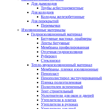
Для дымоходов
Трубы асбестоцементные
Для колодцев
Колодцы железобетонные
Для перекрытий
Перемычки
Изоляционные материалы
Гидроизоляционный материал
Битумные мастики, праймеры
Ленты битумные
Мембрана профилированная
Отсечная гидроизоляция
Рубероид
Стеклоизол
Тепло-звукоизоляционный материал
Мембраны, пленки изоляционные
Пенопласт
Пенополистирол экструдированный
Пленка полиэтиленовая
Полиэтилен вспененный
Тент строительный
Уплотнители для окон и дверей
Утеплители в плитах
Утеплители в рулонах
Утеплители для труб