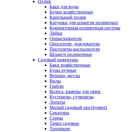
Полив
Баки для воды
Бочки хозяйственные
Капельный полив
Катушки для шлангов поливочых
Коннекторная поливочная система
Лейки
Опрыскиватели
Оросители, дождеватели
Пистолеты-распылители
Шланги поливочные
Садовый инвентарь
Баки хозяйственные
Буры ручные
Веники, метлы
Вилы
Грабли
Колеса, камеры для тачек
Кусторезы, сучкорезы
Лопаты
Малый садовый инструмент
Секаторы
Серпы
Тачки садовые
Топорище