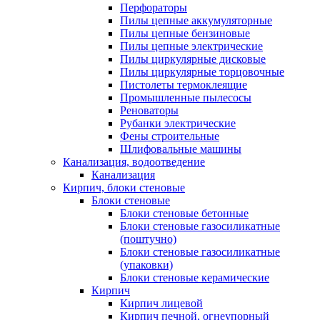
Перфораторы
Пилы цепные аккумуляторные
Пилы цепные бензиновые
Пилы цепные электрические
Пилы циркулярные дисковые
Пилы циркулярные торцовочные
Пистолеты термоклеящие
Промышленные пылесосы
Реноваторы
Рубанки электрические
Фены строительные
Шлифовальные машины
Канализация, водоотведение
Канализация
Кирпич, блоки стеновые
Блоки стеновые
Блоки стеновые бетонные
Блоки стеновые газосиликатные
(поштучно)
Блоки стеновые газосиликатные
(упаковки)
Блоки стеновые керамические
Кирпич
Кирпич лицевой
Кирпич печной, огнеупорный