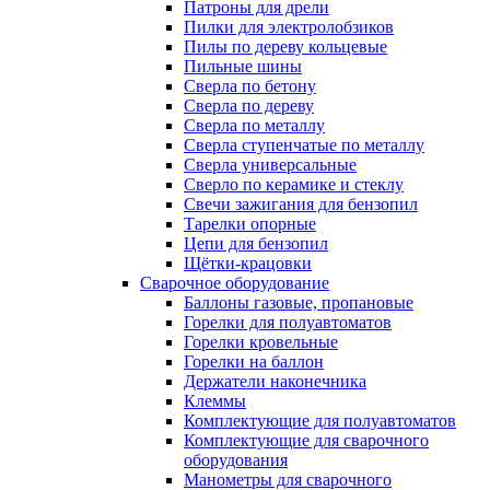
Патроны для дрели
Пилки для электролобзиков
Пилы по дереву кольцевые
Пильные шины
Сверла по бетону
Сверла по дереву
Сверла по металлу
Сверла ступенчатые по металлу
Сверла универсальные
Сверло по керамике и стеклу
Свечи зажигания для бензопил
Тарелки опорные
Цепи для бензопил
Щётки-крацовки
Сварочное оборудование
Баллоны газовые, пропановые
Горелки для полуавтоматов
Горелки кровельные
Горелки на баллон
Держатели наконечника
Клеммы
Комплектующие для полуавтоматов
Комплектующие для сварочного
оборудования
Манометры для сварочного