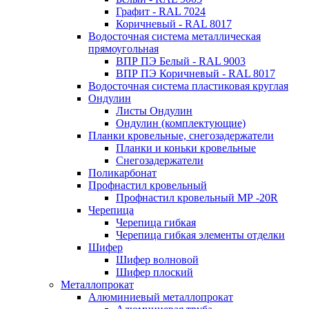
Графит - RAL 7024
Коричневый - RAL 8017
Водосточная система металлическая
прямоугольная
ВПР ПЭ Белый - RAL 9003
ВПР ПЭ Коричневый - RAL 8017
Водосточная система пластиковая круглая
Ондулин
Листы Ондулин
Ондулин (комплектующие)
Планки кровельные, снегозадержатели
Планки и коньки кровельные
Снегозадержатели
Поликарбонат
Профнастил кровельный
Профнастил кровельный МР -20R
Черепица
Черепица гибкая
Черепица гибкая элементы отделки
Шифер
Шифер волновой
Шифер плоский
Металлопрокат
Алюминиевый металлопрокат