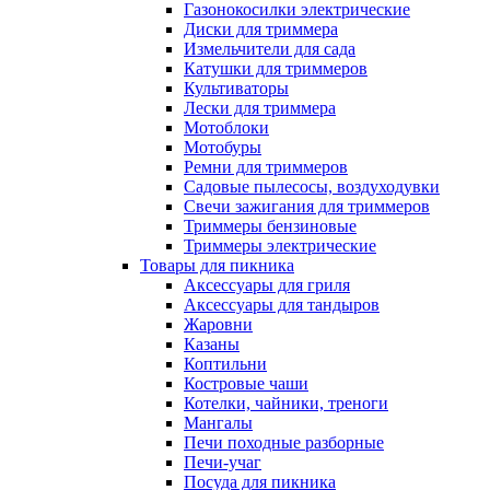
Газонокосилки электрические
Диски для триммера
Измельчители для сада
Катушки для триммеров
Культиваторы
Лески для триммера
Мотоблоки
Мотобуры
Ремни для триммеров
Садовые пылесосы, воздуходувки
Свечи зажигания для триммеров
Триммеры бензиновые
Триммеры электрические
Товары для пикника
Аксессуары для гриля
Аксессуары для тандыров
Жаровни
Казаны
Коптильни
Костровые чаши
Котелки, чайники, треноги
Мангалы
Печи походные разборные
Печи-учаг
Посуда для пикника