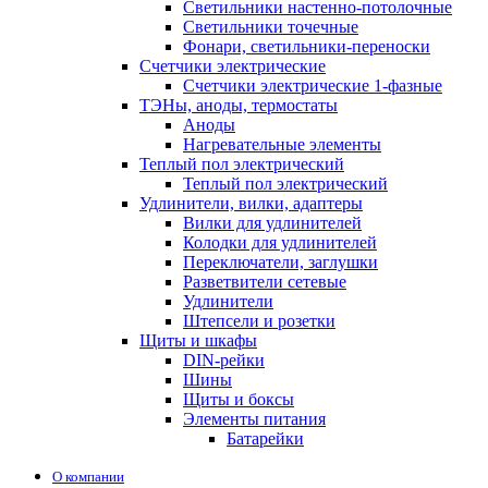
Светильники настенно-потолочные
Светильники точечные
Фонари, светильники-переноски
Счетчики электрические
Счетчики электрические 1-фазные
ТЭНы, аноды, термостаты
Аноды
Нагревательные элементы
Теплый пол электрический
Теплый пол электрический
Удлинители, вилки, адаптеры
Вилки для удлинителей
Колодки для удлинителей
Переключатели, заглушки
Разветвители сетевые
Удлинители
Штепсели и розетки
Щиты и шкафы
DIN-рейки
Шины
Щиты и боксы
Элементы питания
Батарейки
О компании