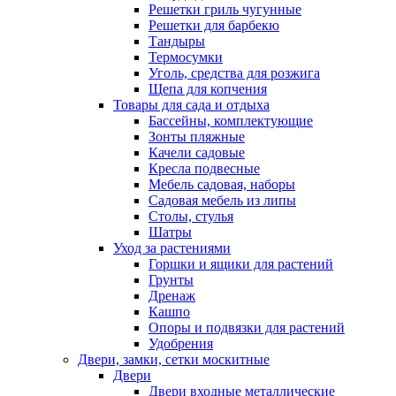
Решетки гриль чугунные
Решетки для барбекю
Тандыры
Термосумки
Уголь, средства для розжига
Щепа для копчения
Товары для сада и отдыха
Бассейны, комплектующие
Зонты пляжные
Качели садовые
Кресла подвесные
Мебель садовая, наборы
Садовая мебель из липы
Столы, стулья
Шатры
Уход за растениями
Горшки и ящики для растений
Грунты
Дренаж
Кашпо
Опоры и подвязки для растений
Удобрения
Двери, замки, сетки москитные
Двери
Двери входные металлические