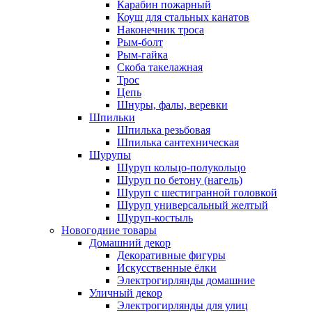
Карабин пожарный
Коуш для стальных канатов
Наконечник троса
Рым-болт
Рым-гайка
Скоба такелажная
Трос
Цепь
Шнуры, фалы, веревки
Шпильки
Шпилька резьбовая
Шпилька сантехническая
Шурупы
Шуруп кольцо-полукольцо
Шуруп по бетону (нагель)
Шуруп с шестигранной головкой
Шуруп универсальный желтый
Шуруп-костыль
Новогодние товары
Домашний декор
Декоративные фигуры
Искусственные ёлки
Электрогирлянды домашние
Уличный декор
Электрогирлянды для улиц