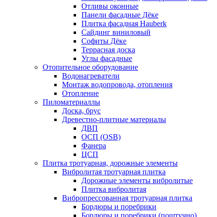
Отливы оконные
Панели фасадные Дёке
Плитка фасадная Hauberk
Сайдинг виниловый
Софиты Дёке
Террасная доска
Углы фасадные
Отопительное оборудование
Водонагреватели
Монтаж водопровода, отопления
Отопление
Пиломатериаллы
Доска, брус
Древестно-плитные материалы
ДВП
ОСП (OSB)
Фанера
ЦСП
Плитка тротуарная, дорожные элементы
Вибролитая тротуарная плитка
Дорожные элементы вибролитые
Плитка вибролитая
Вибропрессованная тротуарная плитка
Бордюры и поребрики
Бордюры и поребрики (поштучно)