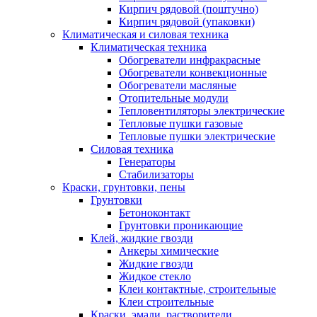
Кирпич рядовой (поштучно)
Кирпич рядовой (упаковки)
Климатическая и силовая техника
Климатическая техника
Обогреватели инфракрасные
Обогреватели конвекционные
Обогреватели масляные
Отопительные модули
Тепловентиляторы электрические
Тепловые пушки газовые
Тепловые пушки электрические
Силовая техника
Генераторы
Стабилизаторы
Краски, грунтовки, пены
Грунтовки
Бетоноконтакт
Грунтовки проникающие
Клей, жидкие гвозди
Анкеры химические
Жидкие гвозди
Жидкое стекло
Клеи контактные, строительные
Клеи строительные
Краски, эмали, растворители