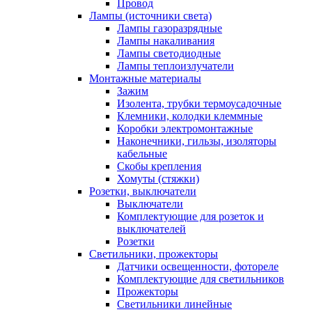
Провод
Лампы (источники света)
Лампы газоразрядные
Лампы накаливания
Лампы светодиодные
Лампы теплоизлучатели
Монтажные материалы
Зажим
Изолента, трубки термоусадочные
Клемники, колодки клеммные
Коробки электромонтажные
Наконечники, гильзы, изоляторы
кабельные
Скобы крепления
Хомуты (стяжки)
Розетки, выключатели
Выключатели
Комплектующие для розеток и
выключателей
Розетки
Светильники, прожекторы
Датчики освещенности, фотореле
Комплектующие для светильников
Прожекторы
Светильники линейные