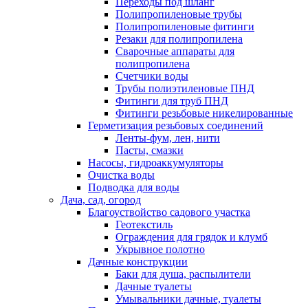
Переходы под шланг
Полипропиленовые трубы
Полипропиленовые фитинги
Резаки для полипропилена
Сварочные аппараты для
полипропилена
Счетчики воды
Трубы полиэтиленовые ПНД
Фитинги для труб ПНД
Фитинги резьбовые никелированные
Герметизация резьбовых соединений
Ленты-фум, лен, нити
Пасты, смазки
Насосы, гидроаккумуляторы
Очистка воды
Подводка для воды
Дача, сад, огород
Благоуствойство садового участка
Геотекстиль
Ограждения для грядок и клумб
Укрывное полотно
Дачные конструкции
Баки для душа, распылители
Дачные туалеты
Умывальники дачные, туалеты