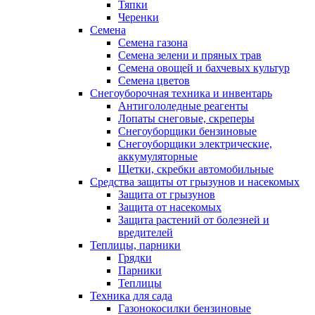
Тяпки
Черенки
Семена
Семена газона
Семена зелени и пряных трав
Семена овощей и бахчевых культур
Семена цветов
Снегоуборочная техника и инвентарь
Антигололедные реагенты
Лопаты снеговые, скреперы
Снегоуборщики бензиновые
Снегоуборщики электрические,
аккумуляторные
Щетки, скребки автомобильные
Средства защиты от грызунов и насекомых
Защита от грызунов
Защита от насекомых
Защита растений от болезней и
вредителей
Теплицы, парники
Грядки
Парники
Теплицы
Техника для сада
Газонокосилки бензиновые