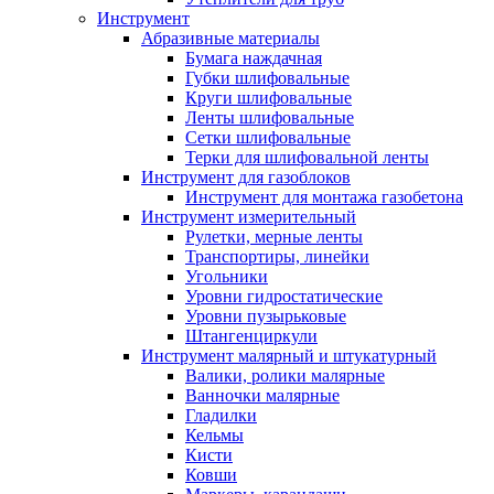
Инструмент
Абразивные материалы
Бумага наждачная
Губки шлифовальные
Круги шлифовальные
Ленты шлифовальные
Сетки шлифовальные
Терки для шлифовальной ленты
Инструмент для газоблоков
Инструмент для монтажа газобетона
Инструмент измерительный
Рулетки, мерные ленты
Транспортиры, линейки
Угольники
Уровни гидростатические
Уровни пузырьковые
Штангенциркули
Инструмент малярный и штукатурный
Валики, ролики малярные
Ванночки малярные
Гладилки
Кельмы
Кисти
Ковши