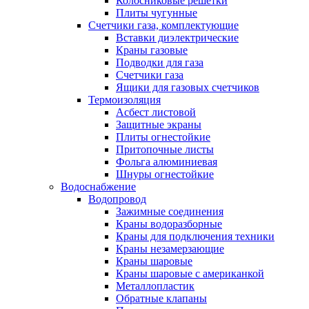
Колосниковые решетки
Плиты чугунные
Счетчики газа, комплектующие
Вставки диэлектрические
Краны газовые
Подводки для газа
Счетчики газа
Ящики для газовых счетчиков
Термоизоляция
Асбест листовой
Защитные экраны
Плиты огнестойкие
Притопочные листы
Фольга алюминиевая
Шнуры огнестойкие
Водоснабжение
Водопровод
Зажимные соединения
Краны водоразборные
Краны для подключения техники
Краны незамерзающие
Краны шаровые
Краны шаровые с американкой
Металлопластик
Обратные клапаны