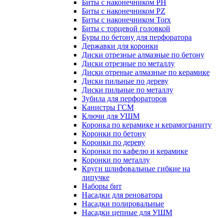
Биты с наконечником PH
Биты с наконечником PZ
Биты с наконечником Torx
Биты с торцевой головкой
Буры по бетону для перфоратора
Державки для коронки
Диски отрезные алмазные по бетону
Диски отрезные по металлу
Диски отреные алмазные по керамике
Диски пильные по дереву
Диски пильные по металлу
Зубила для перфораторов
Канистры ГСМ
Ключи для УШМ
Коронка по керамике и керамограниту
Коронки по бетону
Коронки по дереву
Коронки по кафелю и керамике
Коронки по металлу
Круги шлифовальные гибкие на
липучке
Наборы бит
Насадки для реноватора
Насадки полировальные
Насадки цепные для УШМ