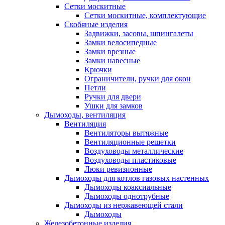
Сетки москитные
Сетки москитные, комплектующие
Скобяные изделия
Задвижки, засовы, шпингалеты
Замки велосипедные
Замки врезные
Замки навесные
Крючки
Ограничители, ручки для окон
Петли
Ручки для двери
Ушки для замков
Дымоходы, вентиляция
Вентиляция
Вентиляторы вытяжные
Вентиляционные решетки
Воздуховоды металлические
Воздуховоды пластиковые
Люки ревизионные
Дымоходы для котлов газовых настенных
Дымоходы коаксиальные
Дымоходы однотрубные
Дымоходы из нержавеющей стали
Дымоходы
Железобетонные изделия