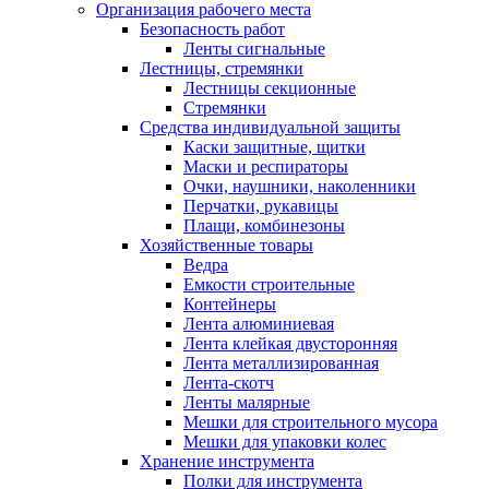
Организация рабочего места
Безопасность работ
Ленты сигнальные
Лестницы, стремянки
Лестницы секционные
Стремянки
Средства индивидуальной защиты
Каски защитные, щитки
Маски и респираторы
Очки, наушники, наколенники
Перчатки, рукавицы
Плащи, комбинезоны
Хозяйственные товары
Ведра
Емкости строительные
Контейнеры
Лента алюминиевая
Лента клейкая двусторонняя
Лента металлизированная
Лента-скотч
Ленты малярные
Мешки для строительного мусора
Мешки для упаковки колес
Хранение инструмента
Полки для инструмента