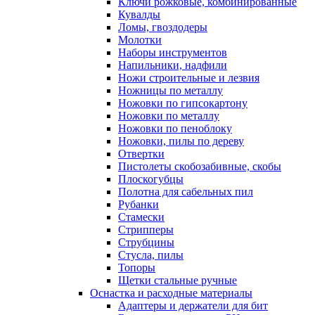
Ключи рожковые, комбинированные
Кувалды
Ломы, гвоздодеры
Молотки
Наборы инструментов
Напильники, надфили
Ножи строительные и лезвия
Ножницы по металлу
Ножовки по гипсокартону
Ножовки по металлу
Ножовки по пеноблоку
Ножовки, пилы по дереву
Отвертки
Пистолеты скобозабивные, скобы
Плоскогубцы
Полотна для сабельных пил
Рубанки
Стамески
Стрипперы
Струбцины
Стусла, пилы
Топоры
Щетки стальные ручные
Оснастка и расходные материалы
Адаптеры и держатели для бит