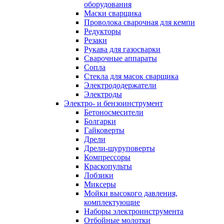
оборудования
Маски сварщика
Проволока сварочная для кемпи
Редукторы
Резаки
Рукава для газосварки
Сварочные аппараты
Сопла
Стекла для масок сварщика
Электрододержатели
Электроды
Электро- и бензоинструмент
Бетоносмесители
Болгарки
Гайковерты
Дрели
Дрели-шуруповерты
Компрессоры
Краскопульты
Лобзики
Миксеры
Мойки высокого давления,
комплектующие
Наборы электроинструмента
Отбойные молотки