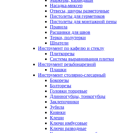
Маркеры, карандаши
Насадка-миксер
Отвесы, шнуры разметочные
Пистолеты для герметиков
Пистолеты для монтажной пены
Правила
Расшивки для швов
Терки, полутерки
Шпатели
Инструмент по кафелю и стеклу
Плиткорезы
Система выравнивания плитки
Инструмент резьбонарезной
Плашки
Инструмент столярно-слесарный
Бокорезы
Болторезы
Головки торцевые
Длинногубцы, тонкогубцы
Заклепочники
Зубила
Киянки
Клещи
Ключи имбусовые
Ключи разводные