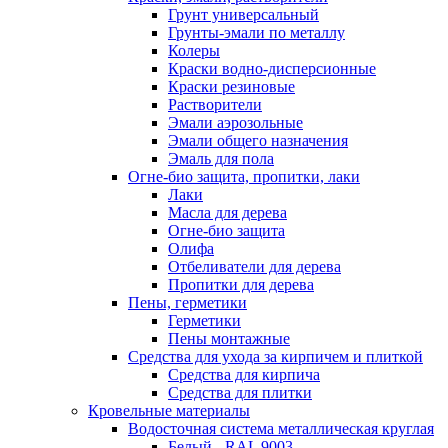
Грунт универсальный
Грунты-эмали по металлу
Колеры
Краски водно-дисперсионные
Краски резиновые
Растворители
Эмали аэрозольные
Эмали общего назначения
Эмаль для пола
Огне-био защита, пропитки, лаки
Лаки
Масла для дерева
Огне-био защита
Олифа
Отбеливатели для дерева
Пропитки для дерева
Пены, герметики
Герметики
Пены монтажные
Средства для ухода за кирпичем и плиткой
Средства для кирпича
Средства для плитки
Кровельные материалы
Водосточная система металлическая круглая
Белый - RAL 9003