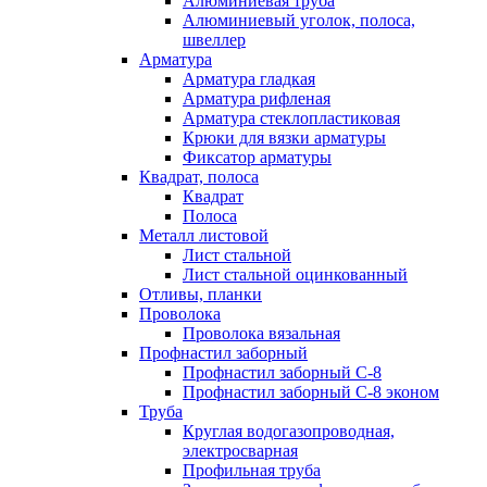
Алюминиевая труба
Алюминиевый уголок, полоса,
швеллер
Арматура
Арматура гладкая
Арматура рифленая
Арматура стеклопластиковая
Крюки для вязки арматуры
Фиксатор арматуры
Квадрат, полоса
Квадрат
Полоса
Металл листовой
Лист стальной
Лист стальной оцинкованный
Отливы, планки
Проволока
Проволока вязальная
Профнастил заборный
Профнастил заборный С-8
Профнастил заборный С-8 эконом
Труба
Круглая водогазопроводная,
электросварная
Профильная труба