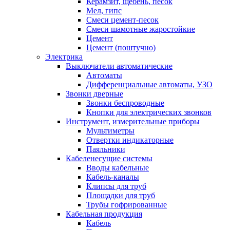
Керамзит, щебень, песок
Мел, гипс
Смеси цемент-песок
Смеси шамотные жаростойкие
Цемент
Цемент (поштучно)
Электрика
Выключатели автоматические
Автоматы
Дифференциальные автоматы, УЗО
Звонки дверные
Звонки беспроводные
Кнопки для электрических звонков
Инструмент, измерительные приборы
Мультиметры
Отвертки индикаторные
Паяльники
Кабеленесущие системы
Вводы кабельные
Кабель-каналы
Клипсы для труб
Площадки для труб
Трубы гофрированные
Кабельная продукция
Кабель