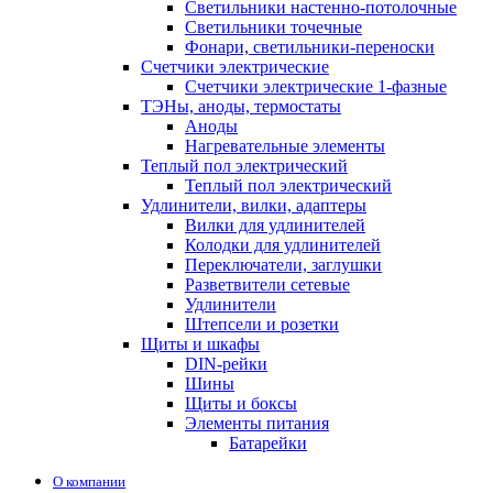
Светильники настенно-потолочные
Светильники точечные
Фонари, светильники-переноски
Счетчики электрические
Счетчики электрические 1-фазные
ТЭНы, аноды, термостаты
Аноды
Нагревательные элементы
Теплый пол электрический
Теплый пол электрический
Удлинители, вилки, адаптеры
Вилки для удлинителей
Колодки для удлинителей
Переключатели, заглушки
Разветвители сетевые
Удлинители
Штепсели и розетки
Щиты и шкафы
DIN-рейки
Шины
Щиты и боксы
Элементы питания
Батарейки
О компании