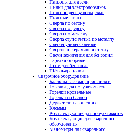
Патроны для дрели
Пилки для электролобзиков
Пилы по дереву кольцевые
Пильные шины
Сверла по бетону
Сверла по дереву
Сверла по металлу
Сверла ступенчатые по металлу
Сверла универсальные
Сверло по керамике и стеклу
Свечи зажигания для бензопил
Тарелки опорные
Цепи для бензопил
Щётки-крацовки
Сварочное оборудование
Баллоны газовые, пропановые
Горелки для полуавтоматов
Горелки кровельные
Горелки на баллон
Держатели наконечника
Клеммы
Комплектующие для полуавтоматов
Комплектующие для сварочного
оборудования
Манометры для сварочного