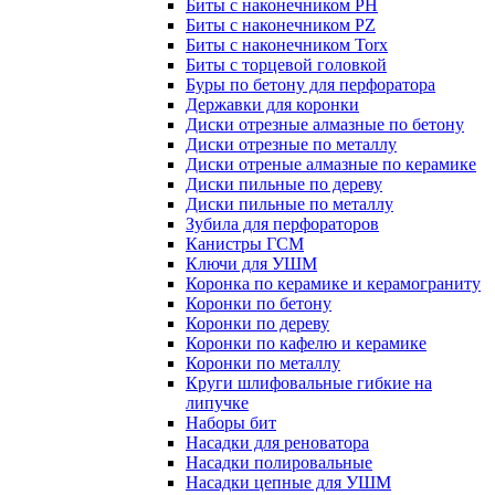
Биты с наконечником PH
Биты с наконечником PZ
Биты с наконечником Torx
Биты с торцевой головкой
Буры по бетону для перфоратора
Державки для коронки
Диски отрезные алмазные по бетону
Диски отрезные по металлу
Диски отреные алмазные по керамике
Диски пильные по дереву
Диски пильные по металлу
Зубила для перфораторов
Канистры ГСМ
Ключи для УШМ
Коронка по керамике и керамограниту
Коронки по бетону
Коронки по дереву
Коронки по кафелю и керамике
Коронки по металлу
Круги шлифовальные гибкие на
липучке
Наборы бит
Насадки для реноватора
Насадки полировальные
Насадки цепные для УШМ