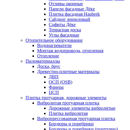
Отливы оконные
Панели фасадные Дёке
Плитка фасадная Hauberk
Сайдинг виниловый
Софиты Дёке
Террасная доска
Углы фасадные
Отопительное оборудование
Водонагреватели
Монтаж водопровода, отопления
Отопление
Пиломатериаллы
Доска, брус
Древестно-плитные материалы
ДВП
ОСП (OSB)
Фанера
ЦСП
Плитка тротуарная, дорожные элементы
Вибролитая тротуарная плитка
Дорожные элементы вибролитые
Плитка вибролитая
Вибропрессованная тротуарная плитка
Бордюры и поребрики
Бордюры и поребрики (поштучно)