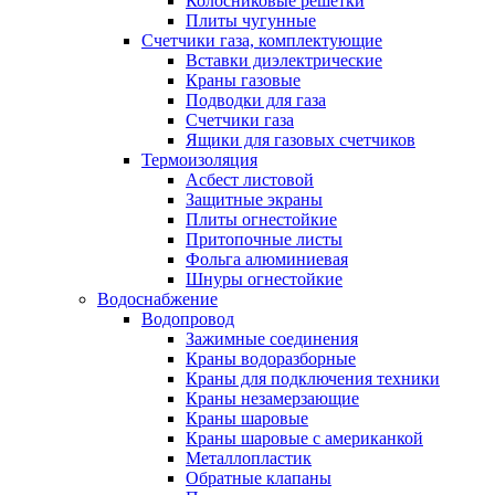
Колосниковые решетки
Плиты чугунные
Счетчики газа, комплектующие
Вставки диэлектрические
Краны газовые
Подводки для газа
Счетчики газа
Ящики для газовых счетчиков
Термоизоляция
Асбест листовой
Защитные экраны
Плиты огнестойкие
Притопочные листы
Фольга алюминиевая
Шнуры огнестойкие
Водоснабжение
Водопровод
Зажимные соединения
Краны водоразборные
Краны для подключения техники
Краны незамерзающие
Краны шаровые
Краны шаровые с американкой
Металлопластик
Обратные клапаны