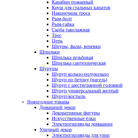
Карабин пожарный
Коуш для стальных канатов
Наконечник троса
Рым-болт
Рым-гайка
Скоба такелажная
Трос
Цепь
Шнуры, фалы, веревки
Шпильки
Шпилька резьбовая
Шпилька сантехническая
Шурупы
Шуруп кольцо-полукольцо
Шуруп по бетону (нагель)
Шуруп с шестигранной головкой
Шуруп универсальный желтый
Шуруп-костыль
Новогодние товары
Домашний декор
Декоративные фигуры
Искусственные ёлки
Электрогирлянды домашние
Уличный декор
Электрогирлянды для улиц