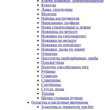
Ключи рожковые, комбинированные
Кувалды
Ломы, гвоздодеры
Молотки
Наборы инструментов
Напильники, надфили
Ножи строительные и лезвия
Ножницы по металлу
Ножовки по гипсокартону
Ножовки по металлу
Ножовки по пеноблоку
Ножовки, пилы по дереву
Отвертки
Пистолеты скобозабивные, скобы
Плоскогубцы
Полотна для сабельных пил
Рубанки
Стамески
Стрипперы
Струбцины
Стусла, пилы
Топоры
Щетки стальные ручные
Оснастка и расходные материалы
Адаптеры и держатели для бит