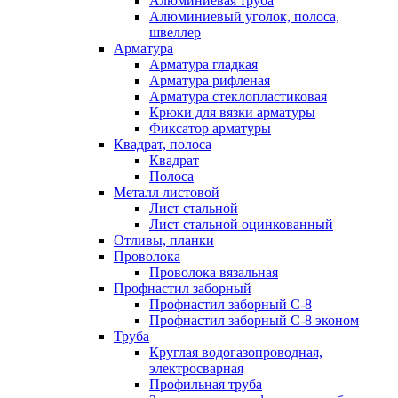
Алюминиевая труба
Алюминиевый уголок, полоса,
швеллер
Арматура
Арматура гладкая
Арматура рифленая
Арматура стеклопластиковая
Крюки для вязки арматуры
Фиксатор арматуры
Квадрат, полоса
Квадрат
Полоса
Металл листовой
Лист стальной
Лист стальной оцинкованный
Отливы, планки
Проволока
Проволока вязальная
Профнастил заборный
Профнастил заборный С-8
Профнастил заборный С-8 эконом
Труба
Круглая водогазопроводная,
электросварная
Профильная труба