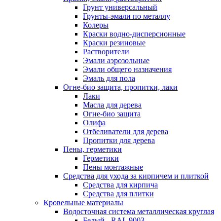
Грунт универсальный
Грунты-эмали по металлу
Колеры
Краски водно-дисперсионные
Краски резиновые
Растворители
Эмали аэрозольные
Эмали общего назначения
Эмаль для пола
Огне-био защита, пропитки, лаки
Лаки
Масла для дерева
Огне-био защита
Олифа
Отбеливатели для дерева
Пропитки для дерева
Пены, герметики
Герметики
Пены монтажные
Средства для ухода за кирпичем и плиткой
Средства для кирпича
Средства для плитки
Кровельные материалы
Водосточная система металлическая круглая
Белый - RAL 9003