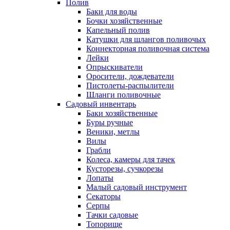
Полив
Баки для воды
Бочки хозяйственные
Капельный полив
Катушки для шлангов поливочых
Коннекторная поливочная система
Лейки
Опрыскиватели
Оросители, дождеватели
Пистолеты-распылители
Шланги поливочные
Садовый инвентарь
Баки хозяйственные
Буры ручные
Веники, метлы
Вилы
Грабли
Колеса, камеры для тачек
Кусторезы, сучкорезы
Лопаты
Малый садовый инструмент
Секаторы
Серпы
Тачки садовые
Топорище