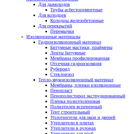
Для дымоходов
Трубы асбестоцементные
Для колодцев
Колодцы железобетонные
Для перекрытий
Перемычки
Изоляционные материалы
Гидроизоляционный материал
Битумные мастики, праймеры
Ленты битумные
Мембрана профилированная
Отсечная гидроизоляция
Рубероид
Стеклоизол
Тепло-звукоизоляционный материал
Мембраны, пленки изоляционные
Пенопласт
Пенополистирол экструдированный
Пленка полиэтиленовая
Полиэтилен вспененный
Тент строительный
Уплотнители для окон и дверей
Утеплители в плитах
Утеплители в рулонах
Утеплители для труб