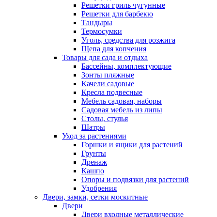
Решетки гриль чугунные
Решетки для барбекю
Тандыры
Термосумки
Уголь, средства для розжига
Щепа для копчения
Товары для сада и отдыха
Бассейны, комплектующие
Зонты пляжные
Качели садовые
Кресла подвесные
Мебель садовая, наборы
Садовая мебель из липы
Столы, стулья
Шатры
Уход за растениями
Горшки и ящики для растений
Грунты
Дренаж
Кашпо
Опоры и подвязки для растений
Удобрения
Двери, замки, сетки москитные
Двери
Двери входные металлические