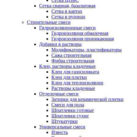
Сетка ЦПВС
Сетка сварная, базальтовая
Сетка в картах
Сетка в рулонах
Строительные смеси
Гидроизоляционные смеси
Гидроизоляция обмазочная
Гидроизоляция проникающая
Добавки в растворы
Модификаторы, пластификаторы
Сажа строительная
Фибра строительная
Клеи, растворы кладочные
Клеи для газосиликата
Клеи для плитки
Клеи для теплоизоляции
Растворы кладочные
Отделочные смеси
Затирки для керамической плитки
Смеси для пола
Шпатлевки готовые
Шпатлевки сухие
Штукатурки
Универсальные смеси
Известь