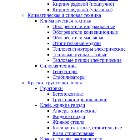
Кирпич рядовой (поштучно)
Кирпич рядовой (упаковки)
Климатическая и силовая техника
Климатическая техника
Обогреватели инфракрасные
Обогреватели конвекционные
Обогреватели масляные
Отопительные модули
Тепловентиляторы электрические
Тепловые пушки газовые
Тепловые пушки электрические
Силовая техника
Генераторы
Стабилизаторы
Краски, грунтовки, пены
Грунтовки
Бетоноконтакт
Грунтовки проникающие
Клей, жидкие гвозди
Анкеры химические
Жидкие гвозди
Жидкое стекло
Клеи контактные, строительные
Клеи строительные
Краски, эмали, растворители