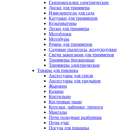
Газонокосилки электрические
Диски для триммера
Измельчители для сада
Катушки для триммеров
Культиваторы
Лески для триммера
Мотоблоки
Мотобуры
Ремни для триммеров
Садовые пылесосы, воздуходувки
Свечи зажигания для триммеров
Триммеры бензиновые
Триммеры электрические
Товары для пикника
Аксессуары для гриля
Аксессуары для тандыров
Жаровни
Казаны
Коптильни
Костровые чаши
Котелки, чайники, треноги
Мангалы
Печи походные разборные
Печи-учаг
Посуда для пикника