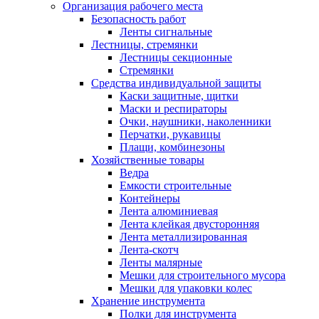
Организация рабочего места
Безопасность работ
Ленты сигнальные
Лестницы, стремянки
Лестницы секционные
Стремянки
Средства индивидуальной защиты
Каски защитные, щитки
Маски и респираторы
Очки, наушники, наколенники
Перчатки, рукавицы
Плащи, комбинезоны
Хозяйственные товары
Ведра
Емкости строительные
Контейнеры
Лента алюминиевая
Лента клейкая двусторонняя
Лента металлизированная
Лента-скотч
Ленты малярные
Мешки для строительного мусора
Мешки для упаковки колес
Хранение инструмента
Полки для инструмента