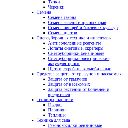
Тяпки
Черенки
Семена
Семена газона
Семена зелени и пряных трав
Семена овощей и бахчевых культур
Семена цветов
Снегоуборочная техника и инвентарь
Антигололедные реагенты
Лопаты снеговые, скреперы
Снегоуборщики бензиновые
Снегоуборщики электрические,
аккумуляторные
Щетки, скребки автомобильные
Средства защиты от грызунов и насекомых
Защита от грызунов
Защита от насекомых
Защита растений от болезней и
вредителей
Теплицы, парники
Грядки
Парники
Теплицы
Техника для сада
Газонокосилки бензиновые