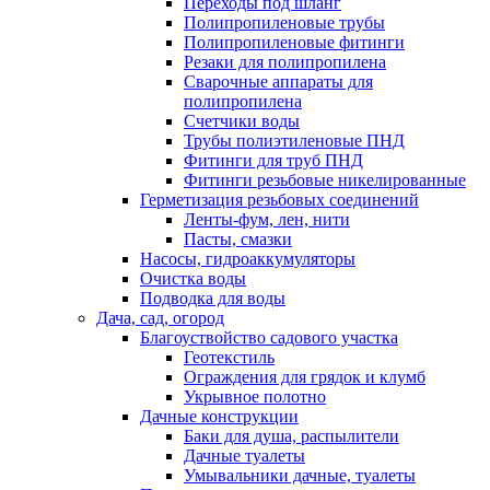
Переходы под шланг
Полипропиленовые трубы
Полипропиленовые фитинги
Резаки для полипропилена
Сварочные аппараты для
полипропилена
Счетчики воды
Трубы полиэтиленовые ПНД
Фитинги для труб ПНД
Фитинги резьбовые никелированные
Герметизация резьбовых соединений
Ленты-фум, лен, нити
Пасты, смазки
Насосы, гидроаккумуляторы
Очистка воды
Подводка для воды
Дача, сад, огород
Благоуствойство садового участка
Геотекстиль
Ограждения для грядок и клумб
Укрывное полотно
Дачные конструкции
Баки для душа, распылители
Дачные туалеты
Умывальники дачные, туалеты