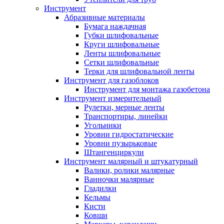
Инструмент
Абразивные материалы
Бумага наждачная
Губки шлифовальные
Круги шлифовальные
Ленты шлифовальные
Сетки шлифовальные
Терки для шлифовальной ленты
Инструмент для газоблоков
Инструмент для монтажа газобетона
Инструмент измерительный
Рулетки, мерные ленты
Транспортиры, линейки
Угольники
Уровни гидростатические
Уровни пузырьковые
Штангенциркули
Инструмент малярный и штукатурный
Валики, ролики малярные
Ванночки малярные
Гладилки
Кельмы
Кисти
Ковши