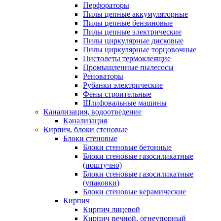
Перфораторы
Пилы цепные аккумуляторные
Пилы цепные бензиновые
Пилы цепные электрические
Пилы циркулярные дисковые
Пилы циркулярные торцовочные
Пистолеты термоклеящие
Промышленные пылесосы
Реноваторы
Рубанки электрические
Фены строительные
Шлифовальные машины
Канализация, водоотведение
Канализация
Кирпич, блоки стеновые
Блоки стеновые
Блоки стеновые бетонные
Блоки стеновые газосиликатные
(поштучно)
Блоки стеновые газосиликатные
(упаковки)
Блоки стеновые керамические
Кирпич
Кирпич лицевой
Кирпич печной, огнеупорный