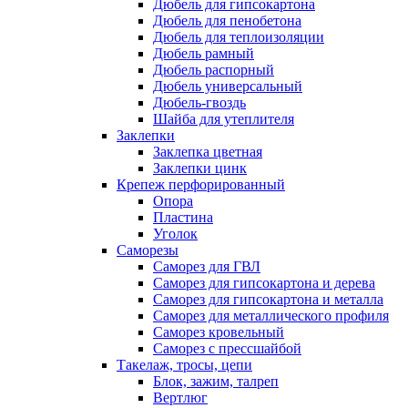
Дюбель для гипсокартона
Дюбель для пенобетона
Дюбель для теплоизоляции
Дюбель рамный
Дюбель распорный
Дюбель универсальный
Дюбель-гвоздь
Шайба для утеплителя
Заклепки
Заклепка цветная
Заклепки цинк
Крепеж перфорированный
Опора
Пластина
Уголок
Саморезы
Саморез для ГВЛ
Саморез для гипсокартона и дерева
Саморез для гипсокартона и металла
Саморез для металлического профиля
Саморез кровельный
Саморез с прессшайбой
Такелаж, тросы, цепи
Блок, зажим, талреп
Вертлюг