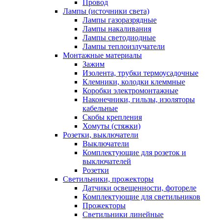
Провод
Лампы (источники света)
Лампы газоразрядные
Лампы накаливания
Лампы светодиодные
Лампы теплоизлучатели
Монтажные материалы
Зажим
Изолента, трубки термоусадочные
Клемники, колодки клеммные
Коробки электромонтажные
Наконечники, гильзы, изоляторы
кабельные
Скобы крепления
Хомуты (стяжки)
Розетки, выключатели
Выключатели
Комплектующие для розеток и
выключателей
Розетки
Светильники, прожекторы
Датчики освещенности, фотореле
Комплектующие для светильников
Прожекторы
Светильники линейные