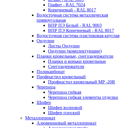
Графит - RAL 7024
Коричневый - RAL 8017
Водосточная система металлическая
прямоугольная
ВПР ПЭ Белый - RAL 9003
ВПР ПЭ Коричневый - RAL 8017
Водосточная система пластиковая круглая
Ондулин
Листы Ондулин
Ондулин (комплектующие)
Планки кровельные, снегозадержатели
Планки и коньки кровельные
Снегозадержатели
Поликарбонат
Профнастил кровельный
Профнастил кровельный МР -20R
Черепица
Черепица гибкая
Черепица гибкая элементы отделки
Шифер
Шифер волновой
Шифер плоский
Металлопрокат
Алюминиевый металлопрокат