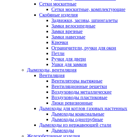
Сетки москитные
Сетки москитные, комплектующие
Скобяные изделия
Задвижки, засовы, шпингалеты
Замки велосипедные
Замки врезные
Замки навесные
Крючки
Ограничители, ручки для окон
Петли
Ручки для двери
Ушки для замков
Дымоходы, вентиляция
Вентиляция
Вентиляторы вытяжные
Вентиляционные решетки
Воздуховоды металлические
Воздуховоды пластиковые
Люки ревизионные
Дымоходы для котлов газовых настенных
Дымоходы коаксиальные
Дымоходы однотрубные
Дымоходы из нержавеющей стали
Дымоходы
Железобетонные изделия