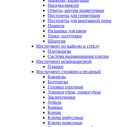
Маркеры, карандаши
Насадка-миксер
Отвесы, шнуры разметочные
Пистолеты для герметиков
Пистолеты для монтажной пены
Правила
Расшивки для швов
Терки, полутерки
Шпатели
Инструмент по кафелю и стеклу
Плиткорезы
Система выравнивания плитки
Инструмент резьбонарезной
Плашки
Инструмент столярно-слесарный
Бокорезы
Болторезы
Головки торцевые
Длинногубцы, тонкогубцы
Заклепочники
Зубила
Киянки
Клещи
Ключи имбусовые
Ключи разводные