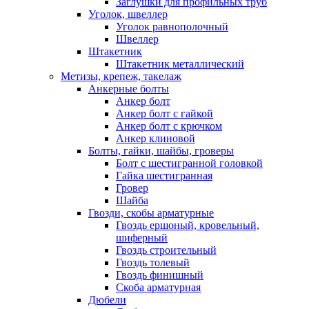
Заглушки для профильных труб
Уголок, швеллер
Уголок равнополочный
Швеллер
Штакетник
Штакетник металлический
Метизы, крепеж, такелаж
Анкерные болты
Анкер болт
Анкер болт с гайкой
Анкер болт с крючком
Анкер клиновой
Болты, гайки, шайбы, гроверы
Болт c шестигранной головкой
Гайка шестигранная
Гровер
Шайба
Гвозди, скобы арматурные
Гвоздь ершоный, кровельный,
шиферный
Гвоздь строительный
Гвоздь толевый
Гвоздь финишный
Скоба арматурная
Дюбели