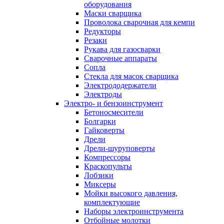
оборудования
Маски сварщика
Проволока сварочная для кемпи
Редукторы
Резаки
Рукава для газосварки
Сварочные аппараты
Сопла
Стекла для масок сварщика
Электрододержатели
Электроды
Электро- и бензоинструмент
Бетоносмесители
Болгарки
Гайковерты
Дрели
Дрели-шуруповерты
Компрессоры
Краскопульты
Лобзики
Миксеры
Мойки высокого давления,
комплектующие
Наборы электроинструмента
Отбойные молотки