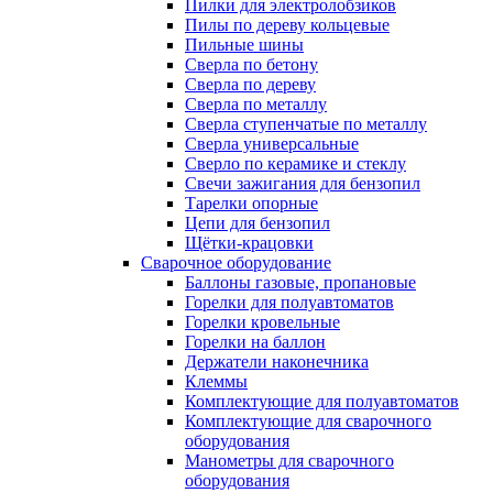
Пилки для электролобзиков
Пилы по дереву кольцевые
Пильные шины
Сверла по бетону
Сверла по дереву
Сверла по металлу
Сверла ступенчатые по металлу
Сверла универсальные
Сверло по керамике и стеклу
Свечи зажигания для бензопил
Тарелки опорные
Цепи для бензопил
Щётки-крацовки
Сварочное оборудование
Баллоны газовые, пропановые
Горелки для полуавтоматов
Горелки кровельные
Горелки на баллон
Держатели наконечника
Клеммы
Комплектующие для полуавтоматов
Комплектующие для сварочного
оборудования
Манометры для сварочного
оборудования