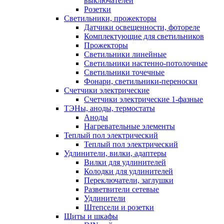
выключателей
Розетки
Светильники, прожекторы
Датчики освещенности, фотореле
Комплектующие для светильников
Прожекторы
Светильники линейные
Светильники настенно-потолочные
Светильники точечные
Фонари, светильники-переноски
Счетчики электрические
Счетчики электрические 1-фазные
ТЭНы, аноды, термостаты
Аноды
Нагревательные элементы
Теплый пол электрический
Теплый пол электрический
Удлинители, вилки, адаптеры
Вилки для удлинителей
Колодки для удлинителей
Переключатели, заглушки
Разветвители сетевые
Удлинители
Штепсели и розетки
Щиты и шкафы