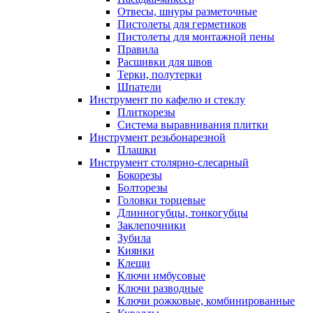
Отвесы, шнуры разметочные
Пистолеты для герметиков
Пистолеты для монтажной пены
Правила
Расшивки для швов
Терки, полутерки
Шпатели
Инструмент по кафелю и стеклу
Плиткорезы
Система выравнивания плитки
Инструмент резьбонарезной
Плашки
Инструмент столярно-слесарный
Бокорезы
Болторезы
Головки торцевые
Длинногубцы, тонкогубцы
Заклепочники
Зубила
Киянки
Клещи
Ключи имбусовые
Ключи разводные
Ключи рожковые, комбинированные