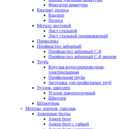
Фиксатор арматуры
Квадрат, полоса
Квадрат
Полоса
Металл листовой
Лист стальной
Лист стальной оцинкованный
Проволока
Профнастил заборный
Профнастил заборный С-8
Профнастил заборный С-8 эконом
Труба
Круглая водогазопроводная,
электросварная
Профильная труба
Заглушки для профильных труб
Уголок, швеллер
Уголок равнополочный
Швеллер
Штакетник
Метизы, крепеж, такелаж
Анкерные болты
Анкер болт
Анкер болт с гайкой