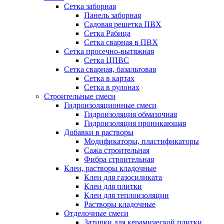
Сетка заборная
Панель заборная
Садовая решетка ПВХ
Сетка Рабица
Сетка сварная в ПВХ
Сетка просечно-вытяжная
Сетка ЦПВС
Сетка сварная, базальтовая
Сетка в картах
Сетка в рулонах
Строительные смеси
Гидроизоляционные смеси
Гидроизоляция обмазочная
Гидроизоляция проникающая
Добавки в растворы
Модификаторы, пластификаторы
Сажа строительная
Фибра строительная
Клеи, растворы кладочные
Клеи для газосиликата
Клеи для плитки
Клеи для теплоизоляции
Растворы кладочные
Отделочные смеси
Затирки для керамической плитки