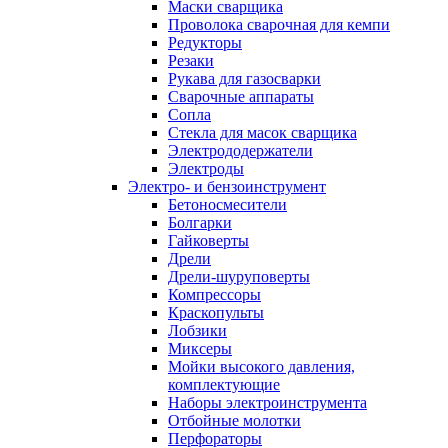
Маски сварщика
Проволока сварочная для кемпи
Редукторы
Резаки
Рукава для газосварки
Сварочные аппараты
Сопла
Стекла для масок сварщика
Электрододержатели
Электроды
Электро- и бензоинструмент
Бетоносмесители
Болгарки
Гайковерты
Дрели
Дрели-шуруповерты
Компрессоры
Краскопульты
Лобзики
Миксеры
Мойки высокого давления,
комплектующие
Наборы электроинструмента
Отбойные молотки
Перфораторы