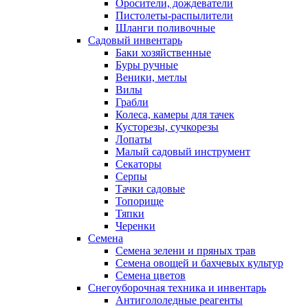
Оросители, дождеватели
Пистолеты-распылители
Шланги поливочные
Садовый инвентарь
Баки хозяйственные
Буры ручные
Веники, метлы
Вилы
Грабли
Колеса, камеры для тачек
Кусторезы, сучкорезы
Лопаты
Малый садовый инструмент
Секаторы
Серпы
Тачки садовые
Топорище
Тяпки
Черенки
Семена
Семена зелени и пряных трав
Семена овощей и бахчевых культур
Семена цветов
Снегоуборочная техника и инвентарь
Антигололедные реагенты