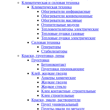
Климатическая и силовая техника
Климатическая техника
Обогреватели инфракрасные
Обогреватели конвекционные
Обогреватели масляные
Отопительные модули
Тепловентиляторы электрические
Тепловые пушки газовые
Тепловые пушки электрические
Силовая техника
Генераторы
Стабилизаторы
Краски, грунтовки, пены
Грунтовки
Бетоноконтакт
Грунтовки проникающие
Клей, жидкие гвозди
Анкеры химические
Жидкие гвозди
Жидкое стекло
Клеи контактные, строительные
Клеи строительные
Краски, эмали, растворители
Грунт универсальный
Грунты-эмали по металлу