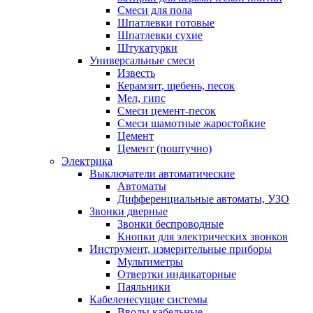
Смеси для пола
Шпатлевки готовые
Шпатлевки сухие
Штукатурки
Универсальные смеси
Известь
Керамзит, щебень, песок
Мел, гипс
Смеси цемент-песок
Смеси шамотные жаростойкие
Цемент
Цемент (поштучно)
Электрика
Выключатели автоматические
Автоматы
Дифференциальные автоматы, УЗО
Звонки дверные
Звонки беспроводные
Кнопки для электрических звонков
Инструмент, измерительные приборы
Мультиметры
Отвертки индикаторные
Паяльники
Кабеленесущие системы
Вводы кабельные