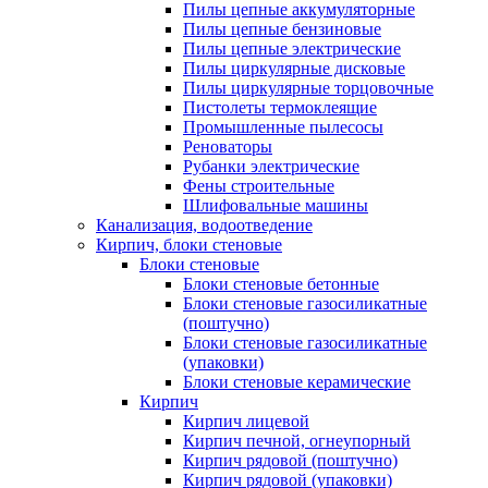
Пилы цепные аккумуляторные
Пилы цепные бензиновые
Пилы цепные электрические
Пилы циркулярные дисковые
Пилы циркулярные торцовочные
Пистолеты термоклеящие
Промышленные пылесосы
Реноваторы
Рубанки электрические
Фены строительные
Шлифовальные машины
Канализация, водоотведение
Кирпич, блоки стеновые
Блоки стеновые
Блоки стеновые бетонные
Блоки стеновые газосиликатные
(поштучно)
Блоки стеновые газосиликатные
(упаковки)
Блоки стеновые керамические
Кирпич
Кирпич лицевой
Кирпич печной, огнеупорный
Кирпич рядовой (поштучно)
Кирпич рядовой (упаковки)