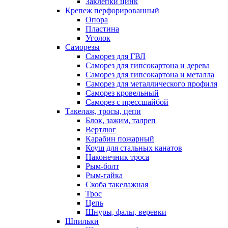
Заклепки цинк
Крепеж перфорированный
Опора
Пластина
Уголок
Саморезы
Саморез для ГВЛ
Саморез для гипсокартона и дерева
Саморез для гипсокартона и металла
Саморез для металлического профиля
Саморез кровельный
Саморез с прессшайбой
Такелаж, тросы, цепи
Блок, зажим, талреп
Вертлюг
Карабин пожарный
Коуш для стальных канатов
Наконечник троса
Рым-болт
Рым-гайка
Скоба такелажная
Трос
Цепь
Шнуры, фалы, веревки
Шпильки