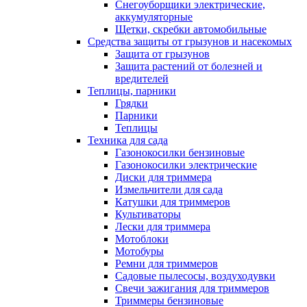
Снегоуборщики электрические,
аккумуляторные
Щетки, скребки автомобильные
Средства защиты от грызунов и насекомых
Защита от грызунов
Защита растений от болезней и
вредителей
Теплицы, парники
Грядки
Парники
Теплицы
Техника для сада
Газонокосилки бензиновые
Газонокосилки электрические
Диски для триммера
Измельчители для сада
Катушки для триммеров
Культиваторы
Лески для триммера
Мотоблоки
Мотобуры
Ремни для триммеров
Садовые пылесосы, воздуходувки
Свечи зажигания для триммеров
Триммеры бензиновые