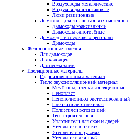
Воздуховоды металлические
Воздуховоды пластиковые
Люки ревизионные
Дымоходы для котлов газовых настенных
Дымоходы коаксиальные
Дымоходы однотрубные
Дымоходы из нержавеющей стали
Дымоходы
Железобетонные изделия
Для дымоходов
Для колодцев
Для перекрытий
Изоляционные материалы
Гидроизоляционный материал
Тепло-звукоизоляционный материал
Мембраны, пленки изоляционные
Пенопласт
Пенополистирол экструдированный
Пленка полиэтиленовая
Полиэтилен вспененный
Тент строительный
Уплотнители для окон и дверей
Утеплители в плитах
Утеплители в рулонах
Утеплители для труб