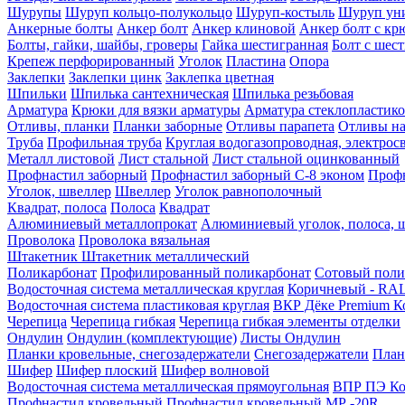
Шурупы
Шуруп кольцо-полукольцо
Шуруп-костыль
Шуруп ун
Анкерные болты
Анкер болт
Анкер клиновой
Анкер болт с кр
Болты, гайки, шайбы, гроверы
Гайка шестигранная
Болт c шес
Крепеж перфорированный
Уголок
Пластина
Опора
Заклепки
Заклепки цинк
Заклепка цветная
Шпильки
Шпилька сантехническая
Шпилька резьбовая
Арматура
Крюки для вязки арматуры
Арматура стеклопластико
Отливы, планки
Планки заборные
Отливы парапета
Отливы на
Труба
Профильная труба
Круглая водогазопроводная, электрос
Металл листовой
Лист стальной
Лист стальной оцинкованный
Профнастил заборный
Профнастил заборный С-8 эконом
Профн
Уголок, швеллер
Швеллер
Уголок равнополочный
Квадрат, полоса
Полоса
Квадрат
Алюминиевый металлопрокат
Алюминиевый уголок, полоса, 
Проволока
Проволока вязальная
Штакетник
Штакетник металлический
Поликарбонат
Профилированный поликарбонат
Сотовый поли
Водосточная система металлическая круглая
Коричневый - RAL
Водосточная система пластиковая круглая
ВКР Дёке Premium К
Черепица
Черепица гибкая
Черепица гибкая элементы отделки
Ондулин
Ондулин (комплектующие)
Листы Ондулин
Планки кровельные, снегозадержатели
Снегозадержатели
План
Шифер
Шифер плоский
Шифер волновой
Водосточная система металлическая прямоугольная
ВПР ПЭ Ко
Профнастил кровельный
Профнастил кровельный МР -20R