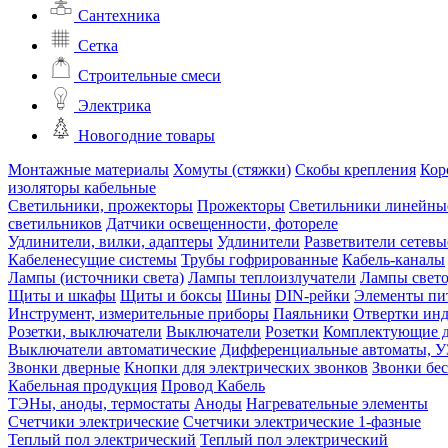
Сантехника
Сетка
Строительные смеси
Электрика
Новогодние товары
Монтажные материалы
Хомуты (стяжки)
Скобы крепления
Кор
изоляторы кабельные
Светильники, прожекторы
Прожекторы
Светильники линейны
светильников
Датчики освещенности, фотореле
Удлинители, вилки, адаптеры
Удлинители
Разветвители сетевы
Кабеленесущие системы
Трубы гофрированные
Кабель-каналы
Лампы (источники света)
Лампы теплоизлучатели
Лампы свет
Щиты и шкафы
Щиты и боксы
Шины
DIN-рейки
Элементы пи
Инструмент, измерительные приборы
Паяльники
Отвертки ин
Розетки, выключатели
Выключатели
Розетки
Комплектующие д
Выключатели автоматические
Дифференциальные автоматы, 
Звонки дверные
Кнопки для электрических звонков
Звонки бе
Кабельная продукция
Провод
Кабель
ТЭНы, аноды, термостаты
Аноды
Нагревательные элементы
Счетчики электрические
Счетчики электрические 1-фазные
Теплый пол электрический
Теплый пол электрический