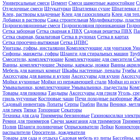
Универсальные смеси
Цемент
Смеси шамотные жаростойкие
С
Отделочные смеси
Штукатурки
Шпатлевки сухие
Шпатлевки г
Клеи, растворы кладочные
Клеи для газосиликата
Клеи для те
Добавки в растворы
Сажа строительная
Модификаторы, пласт
Гидроизоляционные смеси
Гидроизоляция проникающая
Гидро
Сетка заборная
Сетка сварная в ПВХ
Садовая решетка ПВХ
Па
Сетка сварная, базальтовая
Сетка в рулонах
Сетка в картах
Сетка просечно-вытяжная
Сетка ЦПВС
Унитазы, гофры, инсталяции
Комплектующие для унитазов
Ун
Сифоны, манжеты, гофры
Шланги для стиральных машин
Тру
Смесители, комплектующие
Комплектующие для смесителя
См
Ванны, комплектующие
Экраны, каркасы, ножки
Ванны акри
Мебель для ванных комнат
Шкафы настенные, пеналы
Тумбы д
Аксессуары для ванны и кухни
Аксессуары для кухни
Аксессу
Мойки кухонные
Мойки из нержавеющей стали
Мойки из иску
Умывальники, комплектующие
Умывальники, пьедесталы
Комп
Товары для пикника
Тандыры
Аксессуары для гриля
Уголь, ср
гриль чугунные
Костровые чаши
Печи походные разборные
Жа
Садовый инвентарь
Лопаты
Серпы
Грабли
Вилы
Веники, метл
для тачек
Тяпки
Топорище
Секаторы
Техника для сада
Триммеры бензиновые
Газонокосилки электр
Ремни для триммеров
Свечи зажигания для триммеров
Триммер
Полив
Шланги поливочные
Опрыскиватели
Лейки
Коннекторн
распылители
Оросители, дождеватели
Товары для сада и отдыха
Садовая мебель из липы
Бассейны, 