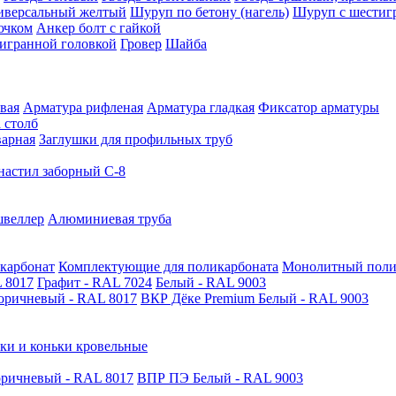
иверсальный желтый
Шуруп по бетону (нагель)
Шуруп с шестиг
ючком
Анкер болт с гайкой
тигранной головкой
Гровер
Шайба
вая
Арматура рифленая
Арматура гладкая
Фиксатор арматуры
 столб
варная
Заглушки для профильных труб
астил заборный С-8
швеллер
Алюминиевая труба
карбонат
Комплектующие для поликарбоната
Монолитный поли
 8017
Графит - RAL 7024
Белый - RAL 9003
оричневый - RAL 8017
ВКР Дёке Premium Белый - RAL 9003
ки и коньки кровельные
ричневый - RAL 8017
ВПР ПЭ Белый - RAL 9003