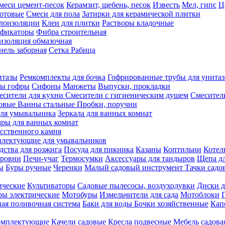
меси цемент-песок
Керамзит, щебень, песок
Известь
Мел, гипс
Ц
отовые
Смеси для пола
Затирки для керамической плитки
плоизоляции
Клеи для плитки
Растворы кладочные
ификаторы
Фибра строительная
изоляция обмазочная
нель заборная
Сетка Рабица
итазы
Ремкомплекты для бочка
Гофрированные трубы для унитаз
бы гофры
Сифоны
Манжеты
Выпуски, прокладки
есители для кухни
Смесители с гигиеническим душем
Смесител
ловые
Ванны стальные
Пробки, поручни
ля умывальника
Зеркала для ванных комнат
ары для ванных комнат
сственного камня
лектующие для умывальников
едства для розжига
Посуда для пикника
Казаны
Коптильни
Котел
ровни
Печи-учаг
Термосумки
Аксессуары для тандыров
Щепа дл
ы
Буры ручные
Черенки
Малый садовый инструмент
Тачки садо
ические
Культиваторы
Садовые пылесосы, воздуходувки
Диски д
ы электрические
Мотобуры
Измельчители для сада
Мотоблоки
ая поливочная система
Баки для воды
Бочки хозяйственные
Кап
комплектующие
Качели садовые
Кресла подвесные
Мебель садова