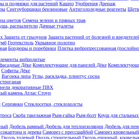
ы и подвязки для растений
Кашпо
Удобрения
Дренаж
еры
Снегоуборщики бензиновые
Антигололедные реагенты
Щетк
на цветов
Семена зелени и пряных трав
душа, распылители
Дачные туалеты
ых
Защита от грызунов
Защита растений от болезней и вредителе
умб
Геотекстиль
Укрывное полотно
ная
Бордюры и поребрики
Плитка вибропрессованная (послойно
лементы вибролитые
фасадные Дёке
Комплектующие для панелей Дёке
Комплектующи
Софиты Дёке
а
Вагонка липа
Углы, раскладка, плинтус сосна
строганая
нели декоративные ПВХ
ый камень Атлас Стоун
н
Серпянки
Стеклосетки, стеклохолсты
троса
Скоба такелажная
Рым-гайка
Рым-болт
Коуш для стальных
рный
Дюбель рамный
Дюбель для теплоизоляции
Дюбель для пен
сокартона и дерева
Саморез с прессшайбой
Саморез кровельный
Гвоздь толевый
Гвоздь строительный
Гвоздь ершоный, кровел