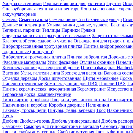
Уход за растениями
Горшки и ящики для растений
Грунты
Опор
Снегоуборочная техника и инвентарь
Лопаты снеговые, скреп
аккумуляторные
Семена
Семена газона
Семена овощей и бахчевых культур
Семе
Дачные конструкции
Умывальники дачные, туалеты
Баки для 
Теплицы, парники
Теплицы
Парники
Грядки
Средства защиты от грызунов и насекомых
Защита от насеком
Благоуствойство садового участка
Ограждения для грядок и кл
Вибропрессованная тротуарная плитка
Плитка вибропрессован
водосточные (поштучно)
Вибролитая тротуарная плитка
Плитка вибролитая
Дорожные э
Фасадные материалы
Углы фасадные
Отливы оконные
Панели 
Комплектующие для террасной доски
Плитка фасадная Hauberk
Вагонка
Углы, галтели липа
Крепеж для вагонки
Вагонка сосн
Отделка деревом
Доска шпунтованная
Щиты мебельные
Доска 
Панели отделочные
Комплектующие для ПВХ
Панели ПВХ
Па
Плитка керамическая, декоративная
Керамогранит
Искусственн
Террасная доска, комплектующие
Гипсокартон, профили
Профили для гипсокартона
Гипсокарто
Наличники и коробки
Коробки дверные
Наличники
Такелаж, тросы, цепи
Шнуры, фалы, веревки
Трос
Наконечник 
Цепь
Дюбели
Дюбель-гвоздь
Дюбель универсальный
Дюбель распо
Саморезы
Саморез для гипсокартона и металла
Саморез для гип
Гвозди, скобы арматурные
Скоба арматурная
Гвоздь финишный