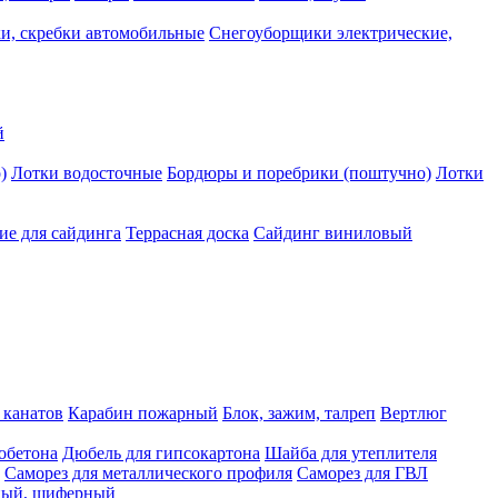
и, скребки автомобильные
Снегоуборщики электрические,
й
)
Лотки водосточные
Бордюры и поребрики (поштучно)
Лотки
е для сайдинга
Террасная доска
Сайдинг виниловый
 канатов
Карабин пожарный
Блок, зажим, талреп
Вертлюг
обетона
Дюбель для гипсокартона
Шайба для утеплителя
Саморез для металлического профиля
Саморез для ГВЛ
ьный, шиферный