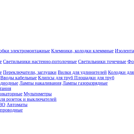
обки электромонтажные
Клемники, колодки клеммные
Изолента
е
Светильники настенно-потолочные
Светильники точечные
Фо
е
Переключатели, заглушки
Вилки для удлинителей
Колодки для
Вводы кабельные
Клипсы для труб
Площадки для труб
одиодные
Лампы накаливания
Лампы газоразрядные
тания
дикаторные
Мультиметры
ля розеток и выключателей
УЗО
Автоматы
спроводные