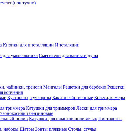
емент (поштучно)
а
Кнопки для инсталляции
Инсталяции
и для умывальника
Смесители для ванны и душа
ки, чайники, треноги
Мангалы
Решетки для барбекю
Решетки
я копчения
вые
Кусторезы, сучкорезы
Баки хозяйственные
Колеса, камеры
ля триммера
Катушки для триммеров
Лески для триммера
Газонокосилки бензиновые
ельный полив
Катушки для шлангов поливочых
Пистолеты-
я, наборы
Шатры
Зонты пляжные
Столы, стулья