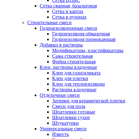
Сетка ЦПВС
Сетка сварная, базальтовая
Сетка в картах
Сетка в рулонах
Строительные смеси
Гидроизоляционные смеси
Гидроизоляция обмазочная
Гидроизоляция проникающая
Добавки в растворы
Модификаторы, пластификаторы
Сажа строительная
Фибра строительная
Клеи, растворы кладочные
Клеи для газосиликата
Клеи для плитки
Клеи для теплоизоляции
Растворы кладочные
Отделочные смеси
Затирки для керамической плитки
Смеси для пола
Шпатлевки готовые
Шпатлевки сухие
Штукатурки
Универсальные смеси
Известь