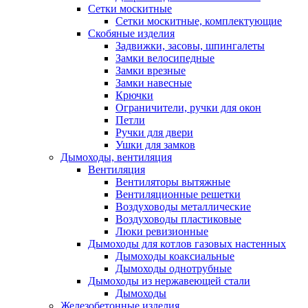
Сетки москитные
Сетки москитные, комплектующие
Скобяные изделия
Задвижки, засовы, шпингалеты
Замки велосипедные
Замки врезные
Замки навесные
Крючки
Ограничители, ручки для окон
Петли
Ручки для двери
Ушки для замков
Дымоходы, вентиляция
Вентиляция
Вентиляторы вытяжные
Вентиляционные решетки
Воздуховоды металлические
Воздуховоды пластиковые
Люки ревизионные
Дымоходы для котлов газовых настенных
Дымоходы коаксиальные
Дымоходы однотрубные
Дымоходы из нержавеющей стали
Дымоходы
Железобетонные изделия