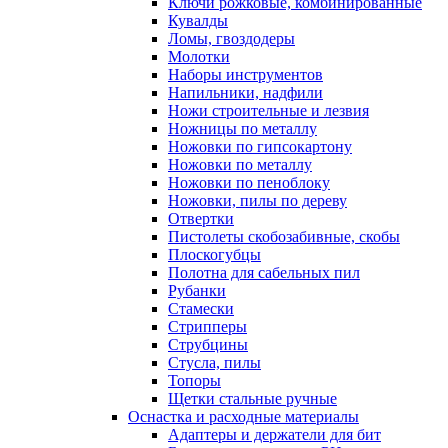
Ключи рожковые, комбинированные
Кувалды
Ломы, гвоздодеры
Молотки
Наборы инструментов
Напильники, надфили
Ножи строительные и лезвия
Ножницы по металлу
Ножовки по гипсокартону
Ножовки по металлу
Ножовки по пеноблоку
Ножовки, пилы по дереву
Отвертки
Пистолеты скобозабивные, скобы
Плоскогубцы
Полотна для сабельных пил
Рубанки
Стамески
Стрипперы
Струбцины
Стусла, пилы
Топоры
Щетки стальные ручные
Оснастка и расходные материалы
Адаптеры и держатели для бит