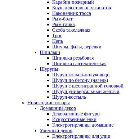
Карабин пожарный
Коуш для стальных канатов
Наконечник троса
Рым-болт
Рым-гайка
Скоба такелажная
Трос
Цепь
Шнуры, фалы, веревки
Шпильки
Шпилька резьбовая
Шпилька сантехническая
Шурупы
Шуруп кольцо-полукольцо
Шуруп по бетону (нагель)
Шуруп с шестигранной головкой
Шуруп универсальный желтый
Шуруп-костыль
Новогодние товары
Домашний декор
Декоративные фигуры
Искусственные ёлки
Электрогирлянды домашние
Уличный декор
Электрогирлянды для улиц