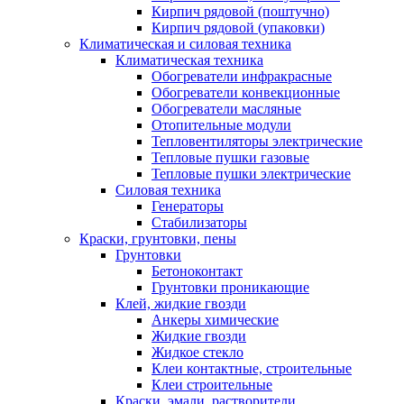
Кирпич рядовой (поштучно)
Кирпич рядовой (упаковки)
Климатическая и силовая техника
Климатическая техника
Обогреватели инфракрасные
Обогреватели конвекционные
Обогреватели масляные
Отопительные модули
Тепловентиляторы электрические
Тепловые пушки газовые
Тепловые пушки электрические
Силовая техника
Генераторы
Стабилизаторы
Краски, грунтовки, пены
Грунтовки
Бетоноконтакт
Грунтовки проникающие
Клей, жидкие гвозди
Анкеры химические
Жидкие гвозди
Жидкое стекло
Клеи контактные, строительные
Клеи строительные
Краски, эмали, растворители