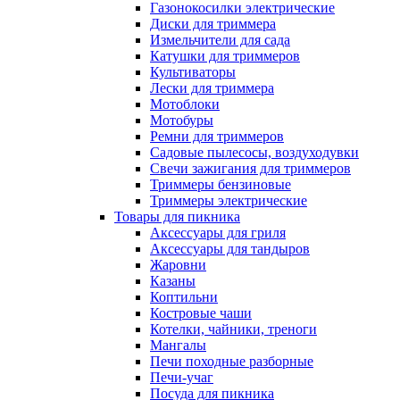
Газонокосилки электрические
Диски для триммера
Измельчители для сада
Катушки для триммеров
Культиваторы
Лески для триммера
Мотоблоки
Мотобуры
Ремни для триммеров
Садовые пылесосы, воздуходувки
Свечи зажигания для триммеров
Триммеры бензиновые
Триммеры электрические
Товары для пикника
Аксессуары для гриля
Аксессуары для тандыров
Жаровни
Казаны
Коптильни
Костровые чаши
Котелки, чайники, треноги
Мангалы
Печи походные разборные
Печи-учаг
Посуда для пикника