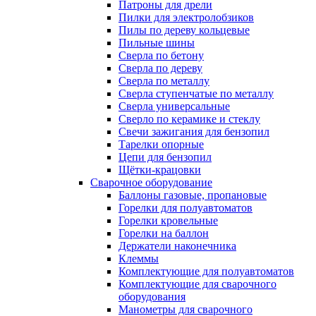
Патроны для дрели
Пилки для электролобзиков
Пилы по дереву кольцевые
Пильные шины
Сверла по бетону
Сверла по дереву
Сверла по металлу
Сверла ступенчатые по металлу
Сверла универсальные
Сверло по керамике и стеклу
Свечи зажигания для бензопил
Тарелки опорные
Цепи для бензопил
Щётки-крацовки
Сварочное оборудование
Баллоны газовые, пропановые
Горелки для полуавтоматов
Горелки кровельные
Горелки на баллон
Держатели наконечника
Клеммы
Комплектующие для полуавтоматов
Комплектующие для сварочного
оборудования
Манометры для сварочного