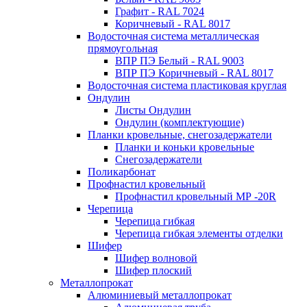
Графит - RAL 7024
Коричневый - RAL 8017
Водосточная система металлическая
прямоугольная
ВПР ПЭ Белый - RAL 9003
ВПР ПЭ Коричневый - RAL 8017
Водосточная система пластиковая круглая
Ондулин
Листы Ондулин
Ондулин (комплектующие)
Планки кровельные, снегозадержатели
Планки и коньки кровельные
Снегозадержатели
Поликарбонат
Профнастил кровельный
Профнастил кровельный МР -20R
Черепица
Черепица гибкая
Черепица гибкая элементы отделки
Шифер
Шифер волновой
Шифер плоский
Металлопрокат
Алюминиевый металлопрокат