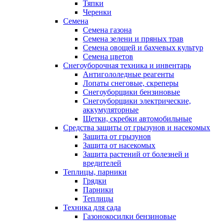
Тяпки
Черенки
Семена
Семена газона
Семена зелени и пряных трав
Семена овощей и бахчевых культур
Семена цветов
Снегоуборочная техника и инвентарь
Антигололедные реагенты
Лопаты снеговые, скреперы
Снегоуборщики бензиновые
Снегоуборщики электрические,
аккумуляторные
Щетки, скребки автомобильные
Средства защиты от грызунов и насекомых
Защита от грызунов
Защита от насекомых
Защита растений от болезней и
вредителей
Теплицы, парники
Грядки
Парники
Теплицы
Техника для сада
Газонокосилки бензиновые