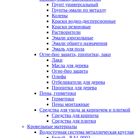
Грунт универсальный
Грунты-эмали по металлу
Колеры
Краски водно-дисперсионные
Краски резиновые
Растворители
Эмали аэрозольные
Эмали общего назначения
Эмаль для пола
Огне-био защита, пропитки, лаки
Лаки
Масла для дерева
Огне-био защита
Олифа
Отбеливатели для дерева
Пропитки для дерева
Пены, герметики
Герметики
Пены монтажные
Средства для ухода за кирпичем и плиткой
Средства для кирпича
Средства для плитки
Кровельные материалы
Водосточная система металлическая круглая
Белый - RAL 9003