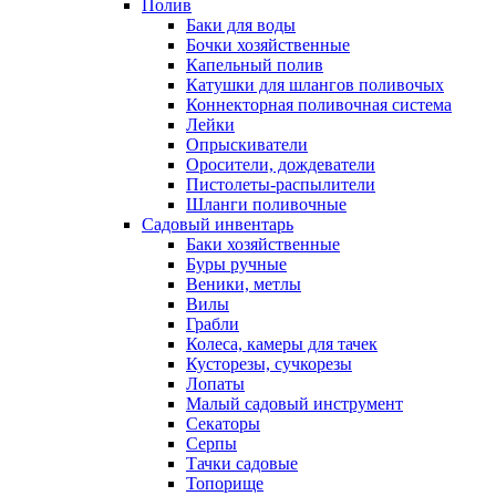
Полив
Баки для воды
Бочки хозяйственные
Капельный полив
Катушки для шлангов поливочых
Коннекторная поливочная система
Лейки
Опрыскиватели
Оросители, дождеватели
Пистолеты-распылители
Шланги поливочные
Садовый инвентарь
Баки хозяйственные
Буры ручные
Веники, метлы
Вилы
Грабли
Колеса, камеры для тачек
Кусторезы, сучкорезы
Лопаты
Малый садовый инструмент
Секаторы
Серпы
Тачки садовые
Топорище