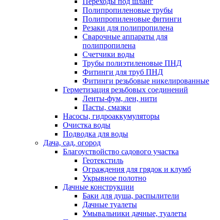
Переходы под шланг
Полипропиленовые трубы
Полипропиленовые фитинги
Резаки для полипропилена
Сварочные аппараты для
полипропилена
Счетчики воды
Трубы полиэтиленовые ПНД
Фитинги для труб ПНД
Фитинги резьбовые никелированные
Герметизация резьбовых соединений
Ленты-фум, лен, нити
Пасты, смазки
Насосы, гидроаккумуляторы
Очистка воды
Подводка для воды
Дача, сад, огород
Благоуствойство садового участка
Геотекстиль
Ограждения для грядок и клумб
Укрывное полотно
Дачные конструкции
Баки для душа, распылители
Дачные туалеты
Умывальники дачные, туалеты