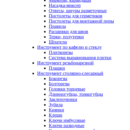
Маркеры, карандаши
Насадка-миксер
Отвесы, шнуры разметочные
Пистолеты для герметиков
Пистолеты для монтажной пены
Правила
Расшивки для швов
Терки, полутерки
Шпатели
Инструмент по кафелю и стеклу
Плиткорезы
Система выравнивания плитки
Инструмент резьбонарезной
Плашки
Инструмент столярно-слесарный
Бокорезы
Болторезы
Головки торцевые
Длинногубцы, тонкогубцы
Заклепочники
Зубила
Киянки
Клещи
Ключи имбусовые
Ключи разводные