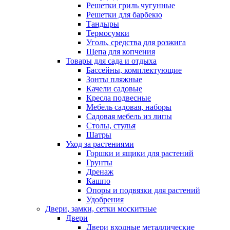
Решетки гриль чугунные
Решетки для барбекю
Тандыры
Термосумки
Уголь, средства для розжига
Щепа для копчения
Товары для сада и отдыха
Бассейны, комплектующие
Зонты пляжные
Качели садовые
Кресла подвесные
Мебель садовая, наборы
Садовая мебель из липы
Столы, стулья
Шатры
Уход за растениями
Горшки и ящики для растений
Грунты
Дренаж
Кашпо
Опоры и подвязки для растений
Удобрения
Двери, замки, сетки москитные
Двери
Двери входные металлические