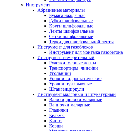
Инструмент
Абразивные материалы
Бумага наждачная
Губки шлифовальные
Круги шлифовальные
Ленты шлифовальные
Сетки шлифовальные
Терки для шлифовальной ленты
Инструмент для газоблоков
Инструмент для монтажа газобетона
Инструмент измерительный
Рулетки, мерные ленты
Транспортиры, линейки
Угольники
Уровни гидростатические
Уровни пузырьковые
Штангенциркули
Инструмент малярный и штукатурный
Валики, ролики малярные
Ванночки малярные
Гладилки
Кельмы
Кисти
Ковши