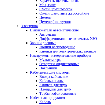
Керамзит, щебень, песок
Мел, гипс
Смеси цемент-песок
Смеси шамотные жаростойкие
Цемент
Цемент (поштучно)
Электрика
Выключатели автоматические
Автоматы
Дифференциальные автоматы, УЗО
Звонки дверные
Звонки беспроводные
Кнопки для электрических звонков
Инструмент, измерительные приборы
Мультиметры
Отвертки индикаторные
Паяльники
Кабеленесущие системы
Вводы кабельные
Кабель-каналы
Клипсы для труб
Площадки для труб
Трубы гофрированные
Кабельная продукция
Кабель