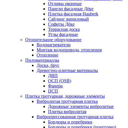
Отливы оконные
Панели фасадные Дёке
Плитка фасадная Hauberk
Сайдинг виниловый
Софиты Дёке
Террасная доска
Углы фасадные
Отопительное оборудование
Водонагреватели
Монтаж водопровода, отопления
Отопление
Пиломатериаллы
Доска, брус
Древестно-плитные материалы
ДВП
ОСП (OSB)
Фанера
ЦСП
Плитка тротуарная, дорожные элементы
Вибролитая тротуарная плитка
Дорожные элементы вибролитые
Плитка вибролитая
Вибропрессованная тротуарная плитка
Бордюры и поребрики
Бордюры и поребрики (поштучно)