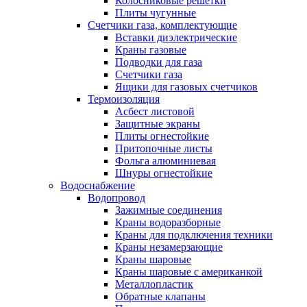
Колосниковые решетки
Плиты чугунные
Счетчики газа, комплектующие
Вставки диэлектрические
Краны газовые
Подводки для газа
Счетчики газа
Ящики для газовых счетчиков
Термоизоляция
Асбест листовой
Защитные экраны
Плиты огнестойкие
Притопочные листы
Фольга алюминиевая
Шнуры огнестойкие
Водоснабжение
Водопровод
Зажимные соединения
Краны водоразборные
Краны для подключения техники
Краны незамерзающие
Краны шаровые
Краны шаровые с американкой
Металлопластик
Обратные клапаны