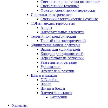
Светильники настенно-потолочные
Светильники точечные
Фонари, светильники-переноски
Счетчики электрические
Счетчики электрические 1-фазные
ТЭНы, аноды, термостаты
Аноды
Нагревательные элементы
Теплый пол электрический
Теплый пол электрический
Удлинители, вилки, адаптеры
Вилки для удлинителей
Колодки для удлинителей
Переключатели, заглушки
Разветвители сетевые
Удлинители
Штепсели и розетки
Щиты и шкафы
DIN-рейки
Шины
Щиты и боксы
Элементы питания
Батарейки
О компании