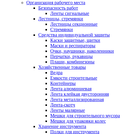
Организация рабочего места
Безопасность работ
Ленты сигнальные
Лестницы, стремянки
Лестницы секционные
Стремянки
Средства индивидуальной защиты
Каски защитные, щитки
Маски и респираторы
Очки, наушники, наколенники
Перчатки, рукавицы
Плащи, комбинезоны
Хозяйственные товары
Ведра
Емкости строительные
Контейнеры
Лента алюминиевая
Лента клейкая двусторонняя
Лента металлизированная
Лента-скотч
Ленты малярные
Мешки для строительного мусора
Мешки для упаковки колес
Хранение инструмента
Полки для инструмента