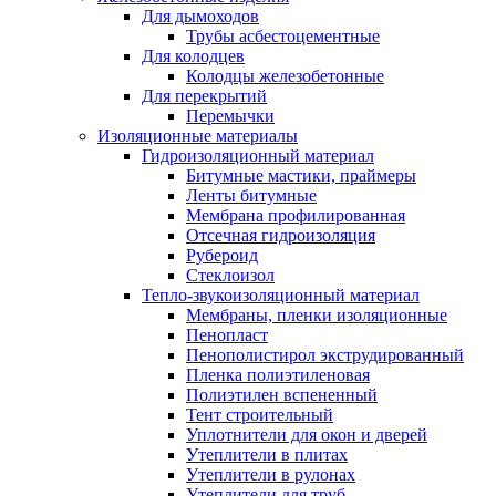
Для дымоходов
Трубы асбестоцементные
Для колодцев
Колодцы железобетонные
Для перекрытий
Перемычки
Изоляционные материалы
Гидроизоляционный материал
Битумные мастики, праймеры
Ленты битумные
Мембрана профилированная
Отсечная гидроизоляция
Рубероид
Стеклоизол
Тепло-звукоизоляционный материал
Мембраны, пленки изоляционные
Пенопласт
Пенополистирол экструдированный
Пленка полиэтиленовая
Полиэтилен вспененный
Тент строительный
Уплотнители для окон и дверей
Утеплители в плитах
Утеплители в рулонах
Утеплители для труб