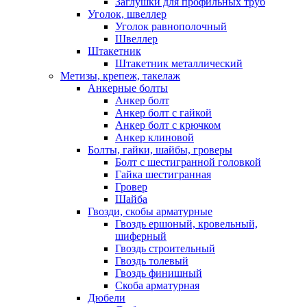
Заглушки для профильных труб
Уголок, швеллер
Уголок равнополочный
Швеллер
Штакетник
Штакетник металлический
Метизы, крепеж, такелаж
Анкерные болты
Анкер болт
Анкер болт с гайкой
Анкер болт с крючком
Анкер клиновой
Болты, гайки, шайбы, гроверы
Болт c шестигранной головкой
Гайка шестигранная
Гровер
Шайба
Гвозди, скобы арматурные
Гвоздь ершоный, кровельный,
шиферный
Гвоздь строительный
Гвоздь толевый
Гвоздь финишный
Скоба арматурная
Дюбели