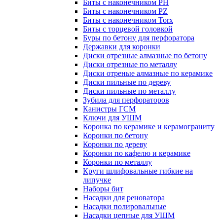
Биты с наконечником PH
Биты с наконечником PZ
Биты с наконечником Torx
Биты с торцевой головкой
Буры по бетону для перфоратора
Державки для коронки
Диски отрезные алмазные по бетону
Диски отрезные по металлу
Диски отреные алмазные по керамике
Диски пильные по дереву
Диски пильные по металлу
Зубила для перфораторов
Канистры ГСМ
Ключи для УШМ
Коронка по керамике и керамограниту
Коронки по бетону
Коронки по дереву
Коронки по кафелю и керамике
Коронки по металлу
Круги шлифовальные гибкие на
липучке
Наборы бит
Насадки для реноватора
Насадки полировальные
Насадки цепные для УШМ