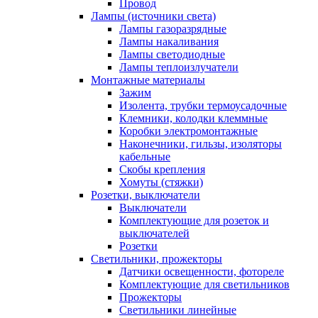
Провод
Лампы (источники света)
Лампы газоразрядные
Лампы накаливания
Лампы светодиодные
Лампы теплоизлучатели
Монтажные материалы
Зажим
Изолента, трубки термоусадочные
Клемники, колодки клеммные
Коробки электромонтажные
Наконечники, гильзы, изоляторы
кабельные
Скобы крепления
Хомуты (стяжки)
Розетки, выключатели
Выключатели
Комплектующие для розеток и
выключателей
Розетки
Светильники, прожекторы
Датчики освещенности, фотореле
Комплектующие для светильников
Прожекторы
Светильники линейные