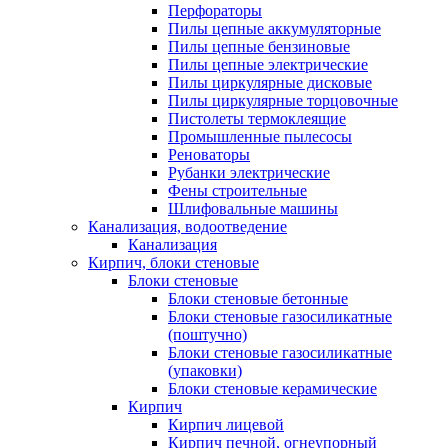
Перфораторы
Пилы цепные аккумуляторные
Пилы цепные бензиновые
Пилы цепные электрические
Пилы циркулярные дисковые
Пилы циркулярные торцовочные
Пистолеты термоклеящие
Промышленные пылесосы
Реноваторы
Рубанки электрические
Фены строительные
Шлифовальные машины
Канализация, водоотведение
Канализация
Кирпич, блоки стеновые
Блоки стеновые
Блоки стеновые бетонные
Блоки стеновые газосиликатные
(поштучно)
Блоки стеновые газосиликатные
(упаковки)
Блоки стеновые керамические
Кирпич
Кирпич лицевой
Кирпич печной, огнеупорный