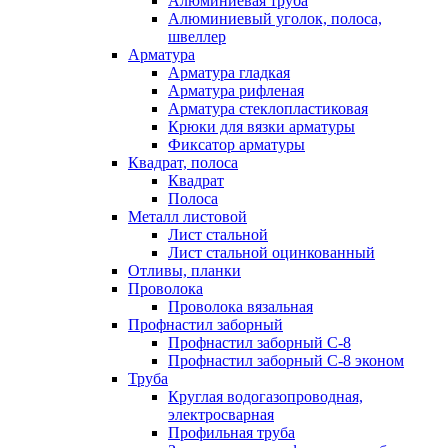
Алюминиевая труба
Алюминиевый уголок, полоса,
швеллер
Арматура
Арматура гладкая
Арматура рифленая
Арматура стеклопластиковая
Крюки для вязки арматуры
Фиксатор арматуры
Квадрат, полоса
Квадрат
Полоса
Металл листовой
Лист стальной
Лист стальной оцинкованный
Отливы, планки
Проволока
Проволока вязальная
Профнастил заборный
Профнастил заборный С-8
Профнастил заборный С-8 эконом
Труба
Круглая водогазопроводная,
электросварная
Профильная труба