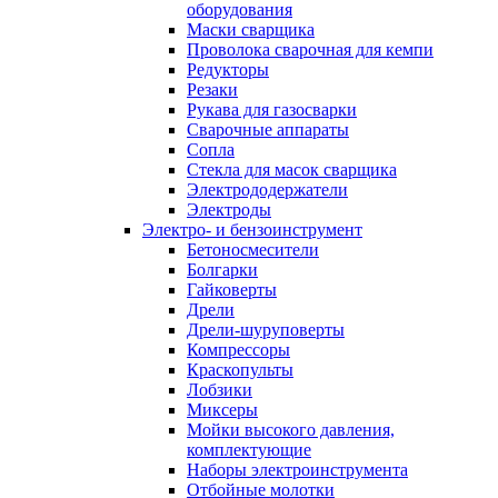
оборудования
Маски сварщика
Проволока сварочная для кемпи
Редукторы
Резаки
Рукава для газосварки
Сварочные аппараты
Сопла
Стекла для масок сварщика
Электрододержатели
Электроды
Электро- и бензоинструмент
Бетоносмесители
Болгарки
Гайковерты
Дрели
Дрели-шуруповерты
Компрессоры
Краскопульты
Лобзики
Миксеры
Мойки высокого давления,
комплектующие
Наборы электроинструмента
Отбойные молотки