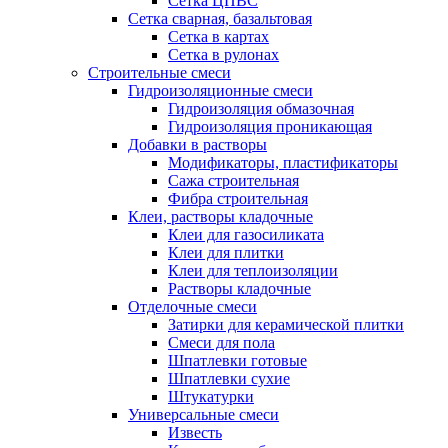
Сетка ЦПВС
Сетка сварная, базальтовая
Сетка в картах
Сетка в рулонах
Строительные смеси
Гидроизоляционные смеси
Гидроизоляция обмазочная
Гидроизоляция проникающая
Добавки в растворы
Модификаторы, пластификаторы
Сажа строительная
Фибра строительная
Клеи, растворы кладочные
Клеи для газосиликата
Клеи для плитки
Клеи для теплоизоляции
Растворы кладочные
Отделочные смеси
Затирки для керамической плитки
Смеси для пола
Шпатлевки готовые
Шпатлевки сухие
Штукатурки
Универсальные смеси
Известь