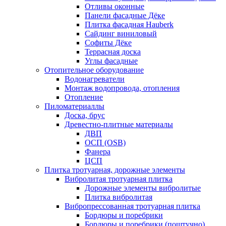
Отливы оконные
Панели фасадные Дёке
Плитка фасадная Hauberk
Сайдинг виниловый
Софиты Дёке
Террасная доска
Углы фасадные
Отопительное оборудование
Водонагреватели
Монтаж водопровода, отопления
Отопление
Пиломатериаллы
Доска, брус
Древестно-плитные материалы
ДВП
ОСП (OSB)
Фанера
ЦСП
Плитка тротуарная, дорожные элементы
Вибролитая тротуарная плитка
Дорожные элементы вибролитые
Плитка вибролитая
Вибропрессованная тротуарная плитка
Бордюры и поребрики
Бордюры и поребрики (поштучно)