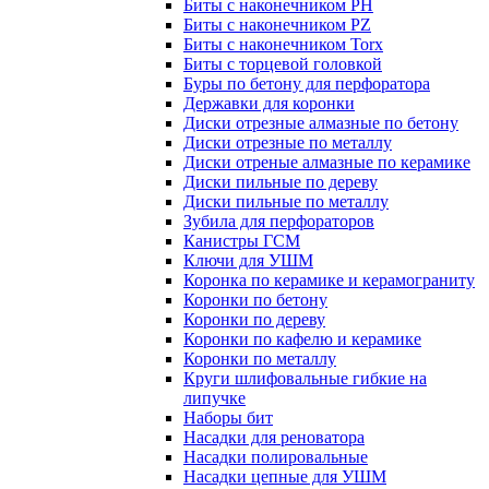
Биты с наконечником PH
Биты с наконечником PZ
Биты с наконечником Torx
Биты с торцевой головкой
Буры по бетону для перфоратора
Державки для коронки
Диски отрезные алмазные по бетону
Диски отрезные по металлу
Диски отреные алмазные по керамике
Диски пильные по дереву
Диски пильные по металлу
Зубила для перфораторов
Канистры ГСМ
Ключи для УШМ
Коронка по керамике и керамограниту
Коронки по бетону
Коронки по дереву
Коронки по кафелю и керамике
Коронки по металлу
Круги шлифовальные гибкие на
липучке
Наборы бит
Насадки для реноватора
Насадки полировальные
Насадки цепные для УШМ