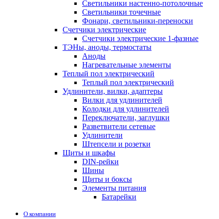
Светильники настенно-потолочные
Светильники точечные
Фонари, светильники-переноски
Счетчики электрические
Счетчики электрические 1-фазные
ТЭНы, аноды, термостаты
Аноды
Нагревательные элементы
Теплый пол электрический
Теплый пол электрический
Удлинители, вилки, адаптеры
Вилки для удлинителей
Колодки для удлинителей
Переключатели, заглушки
Разветвители сетевые
Удлинители
Штепсели и розетки
Щиты и шкафы
DIN-рейки
Шины
Щиты и боксы
Элементы питания
Батарейки
О компании