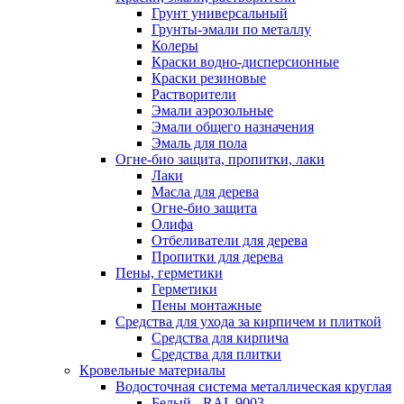
Грунт универсальный
Грунты-эмали по металлу
Колеры
Краски водно-дисперсионные
Краски резиновые
Растворители
Эмали аэрозольные
Эмали общего назначения
Эмаль для пола
Огне-био защита, пропитки, лаки
Лаки
Масла для дерева
Огне-био защита
Олифа
Отбеливатели для дерева
Пропитки для дерева
Пены, герметики
Герметики
Пены монтажные
Средства для ухода за кирпичем и плиткой
Средства для кирпича
Средства для плитки
Кровельные материалы
Водосточная система металлическая круглая
Белый - RAL 9003