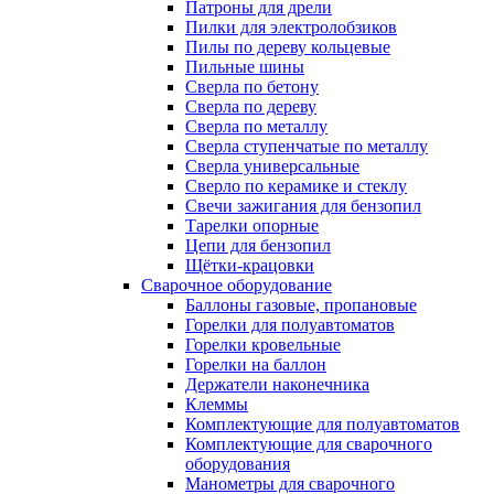
Патроны для дрели
Пилки для электролобзиков
Пилы по дереву кольцевые
Пильные шины
Сверла по бетону
Сверла по дереву
Сверла по металлу
Сверла ступенчатые по металлу
Сверла универсальные
Сверло по керамике и стеклу
Свечи зажигания для бензопил
Тарелки опорные
Цепи для бензопил
Щётки-крацовки
Сварочное оборудование
Баллоны газовые, пропановые
Горелки для полуавтоматов
Горелки кровельные
Горелки на баллон
Держатели наконечника
Клеммы
Комплектующие для полуавтоматов
Комплектующие для сварочного
оборудования
Манометры для сварочного