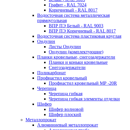
Графит - RAL 7024
Коричневый - RAL 8017
Водосточная система металлическая
прямоугольная
ВПР ПЭ Белый - RAL 9003
ВПР ПЭ Коричневый - RAL 8017
Водосточная система пластиковая круглая
Ондулин
Листы Ондулин
Ондулин (комплектующие)
Планки кровельные, снегозадержатели
Планки и коньки кровельные
Снегозадержатели
Поликарбонат
Профнастил кровельный
Профнастил кровельный МР -20R
Черепица
Черепица гибкая
Черепица гибкая элементы отделки
Шифер
Шифер волновой
Шифер плоский
Металлопрокат
Алюминиевый металлопрокат