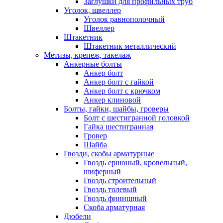
Заглушки для профильных труб
Уголок, швеллер
Уголок равнополочный
Швеллер
Штакетник
Штакетник металлический
Метизы, крепеж, такелаж
Анкерные болты
Анкер болт
Анкер болт с гайкой
Анкер болт с крючком
Анкер клиновой
Болты, гайки, шайбы, гроверы
Болт c шестигранной головкой
Гайка шестигранная
Гровер
Шайба
Гвозди, скобы арматурные
Гвоздь ершоный, кровельный,
шиферный
Гвоздь строительный
Гвоздь толевый
Гвоздь финишный
Скоба арматурная
Дюбели