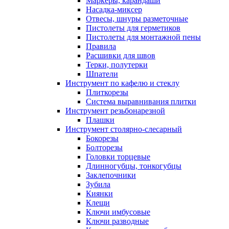
Маркеры, карандаши
Насадка-миксер
Отвесы, шнуры разметочные
Пистолеты для герметиков
Пистолеты для монтажной пены
Правила
Расшивки для швов
Терки, полутерки
Шпатели
Инструмент по кафелю и стеклу
Плиткорезы
Система выравнивания плитки
Инструмент резьбонарезной
Плашки
Инструмент столярно-слесарный
Бокорезы
Болторезы
Головки торцевые
Длинногубцы, тонкогубцы
Заклепочники
Зубила
Киянки
Клещи
Ключи имбусовые
Ключи разводные