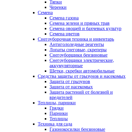
Тяпки
Черенки
Семена
Семена газона
Семена зелени и пряных трав
Семена овощей и бахчевых культур
Семена цветов
Снегоуборочная техника и инвентарь
Антигололедные реагенты
Лопаты снеговые, скреперы
Снегоуборщики бензиновые
Снегоуборщики электрические,
аккумуляторные
Щетки, скребки автомобильные
Средства защиты от грызунов и насекомых
Защита от грызунов
Защита от насекомых
Защита растений от болезней и
вредителей
Теплицы, парники
Грядки
Парники
Теплицы
Техника для сада
Газонокосилки бензиновые