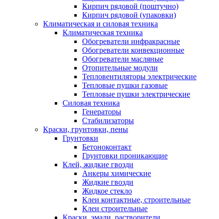
Кирпич рядовой (поштучно)
Кирпич рядовой (упаковки)
Климатическая и силовая техника
Климатическая техника
Обогреватели инфракрасные
Обогреватели конвекционные
Обогреватели масляные
Отопительные модули
Тепловентиляторы электрические
Тепловые пушки газовые
Тепловые пушки электрические
Силовая техника
Генераторы
Стабилизаторы
Краски, грунтовки, пены
Грунтовки
Бетоноконтакт
Грунтовки проникающие
Клей, жидкие гвозди
Анкеры химические
Жидкие гвозди
Жидкое стекло
Клеи контактные, строительные
Клеи строительные
Краски, эмали, растворители