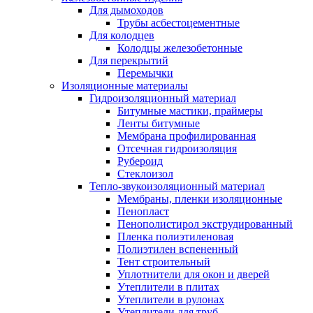
Для дымоходов
Трубы асбестоцементные
Для колодцев
Колодцы железобетонные
Для перекрытий
Перемычки
Изоляционные материалы
Гидроизоляционный материал
Битумные мастики, праймеры
Ленты битумные
Мембрана профилированная
Отсечная гидроизоляция
Рубероид
Стеклоизол
Тепло-звукоизоляционный материал
Мембраны, пленки изоляционные
Пенопласт
Пенополистирол экструдированный
Пленка полиэтиленовая
Полиэтилен вспененный
Тент строительный
Уплотнители для окон и дверей
Утеплители в плитах
Утеплители в рулонах
Утеплители для труб