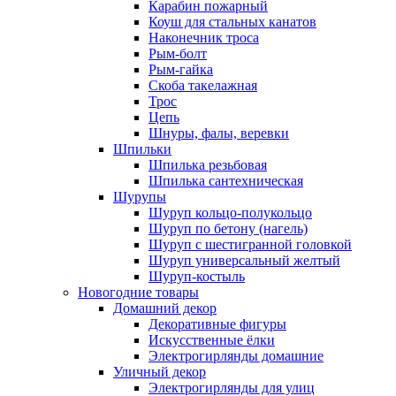
Карабин пожарный
Коуш для стальных канатов
Наконечник троса
Рым-болт
Рым-гайка
Скоба такелажная
Трос
Цепь
Шнуры, фалы, веревки
Шпильки
Шпилька резьбовая
Шпилька сантехническая
Шурупы
Шуруп кольцо-полукольцо
Шуруп по бетону (нагель)
Шуруп с шестигранной головкой
Шуруп универсальный желтый
Шуруп-костыль
Новогодние товары
Домашний декор
Декоративные фигуры
Искусственные ёлки
Электрогирлянды домашние
Уличный декор
Электрогирлянды для улиц