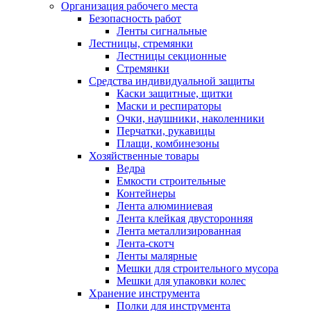
Организация рабочего места
Безопасность работ
Ленты сигнальные
Лестницы, стремянки
Лестницы секционные
Стремянки
Средства индивидуальной защиты
Каски защитные, щитки
Маски и респираторы
Очки, наушники, наколенники
Перчатки, рукавицы
Плащи, комбинезоны
Хозяйственные товары
Ведра
Емкости строительные
Контейнеры
Лента алюминиевая
Лента клейкая двусторонняя
Лента металлизированная
Лента-скотч
Ленты малярные
Мешки для строительного мусора
Мешки для упаковки колес
Хранение инструмента
Полки для инструмента