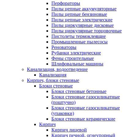
Перфораторы
Пилы цепные аккумуляторные
Пилы цепные бензиновые
Пилы цепные электрические
Пилы циркулярные дисковые
Пилы циркулярные торцовочные
Пистолеты термоклеящие
Промышленные пылесосы
Реноваторы
Рубанки электрические
Фены строительные
Шлифовальные машины
Канализация, водоотведение
Канализация
Кирпич, блоки стеновые
Блоки стеновые
Блоки стеновые бетонные
Блоки стеновые газосиликатные
(поштучно)
Блоки стеновые газосиликатные
(упаковки)
Блоки стеновые керамические
Кирпич
Кирпич лицевой
Кирпич печной, огнеупорный