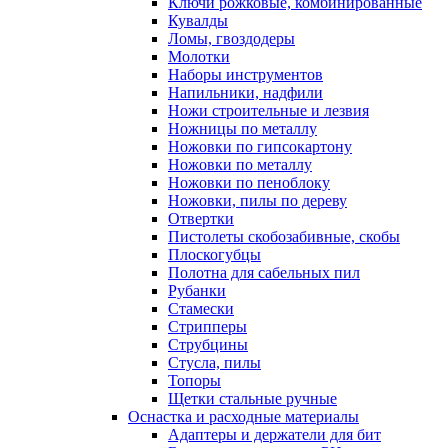
Ключи рожковые, комбинированные
Кувалды
Ломы, гвоздодеры
Молотки
Наборы инструментов
Напильники, надфили
Ножи строительные и лезвия
Ножницы по металлу
Ножовки по гипсокартону
Ножовки по металлу
Ножовки по пеноблоку
Ножовки, пилы по дереву
Отвертки
Пистолеты скобозабивные, скобы
Плоскогубцы
Полотна для сабельных пил
Рубанки
Стамески
Стрипперы
Струбцины
Стусла, пилы
Топоры
Щетки стальные ручные
Оснастка и расходные материалы
Адаптеры и держатели для бит