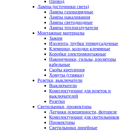
Провод
Лампы (источники света)
Лампы газоразрядные
Лампы накаливания
Лампы светодиодные
Лампы теплоизлучатели
Монтажные материалы
Зажим
Изолента, трубки термоусадочные
Клемники, колодки клеммные
Коробки электромонтажные
Наконечники, гильзы, изоляторы
кабельные
Скобы крепления
Хомуты (стяжки)
Розетки, выключатели
Выключатели
Комплектующие для розеток и
выключателей
Розетки
Светильники, прожекторы
Датчики освещенности, фотореле
Комплектующие для светильников
Прожекторы
Светильники линейные