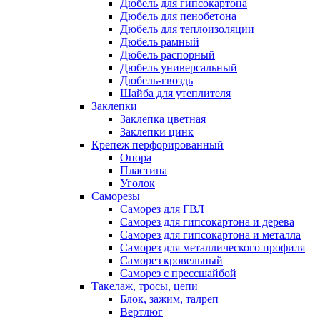
Дюбель для гипсокартона
Дюбель для пенобетона
Дюбель для теплоизоляции
Дюбель рамный
Дюбель распорный
Дюбель универсальный
Дюбель-гвоздь
Шайба для утеплителя
Заклепки
Заклепка цветная
Заклепки цинк
Крепеж перфорированный
Опора
Пластина
Уголок
Саморезы
Саморез для ГВЛ
Саморез для гипсокартона и дерева
Саморез для гипсокартона и металла
Саморез для металлического профиля
Саморез кровельный
Саморез с прессшайбой
Такелаж, тросы, цепи
Блок, зажим, талреп
Вертлюг