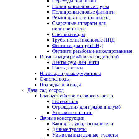
Переходы под шланг
Полипропиленовые трубы
Полипропиленовые фитинги
Резаки для полипропилена
Сварочные аппараты для
полипропилена
Счетчики воды
Трубы полиэтиленовые ПНД
Фитинги для труб ПНД
Фитинги резьбовые никелированные
Герметизация резьбовых соединений
Ленты-фум, лен, нити
Пасты, смазки
Насосы, гидроаккумуляторы
Очистка воды
Подводка для воды
Дача, сад, огород
Благоуствойство садового участка
Геотекстиль
Ограждения для грядок и клумб
Укрывное полотно
Дачные конструкции
Баки для душа, распылители
Дачные туалеты
Умывальники дачные, туалеты