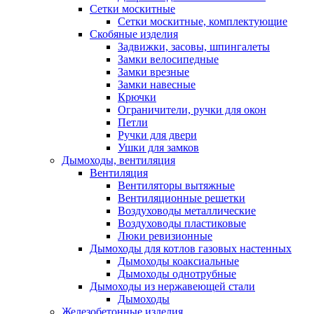
Сетки москитные
Сетки москитные, комплектующие
Скобяные изделия
Задвижки, засовы, шпингалеты
Замки велосипедные
Замки врезные
Замки навесные
Крючки
Ограничители, ручки для окон
Петли
Ручки для двери
Ушки для замков
Дымоходы, вентиляция
Вентиляция
Вентиляторы вытяжные
Вентиляционные решетки
Воздуховоды металлические
Воздуховоды пластиковые
Люки ревизионные
Дымоходы для котлов газовых настенных
Дымоходы коаксиальные
Дымоходы однотрубные
Дымоходы из нержавеющей стали
Дымоходы
Железобетонные изделия