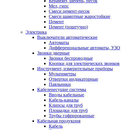
Керамзит, щебень, песок
Мел, гипс
Смеси цемент-песок
Смеси шамотные жаростойкие
Цемент
Цемент (поштучно)
Электрика
Выключатели автоматические
Автоматы
Дифференциальные автоматы, УЗО
Звонки дверные
Звонки беспроводные
Кнопки для электрических звонков
Инструмент, измерительные приборы
Мультиметры
Отвертки индикаторные
Паяльники
Кабеленесущие системы
Вводы кабельные
Кабель-каналы
Клипсы для труб
Площадки для труб
Трубы гофрированные
Кабельная продукция
Кабель