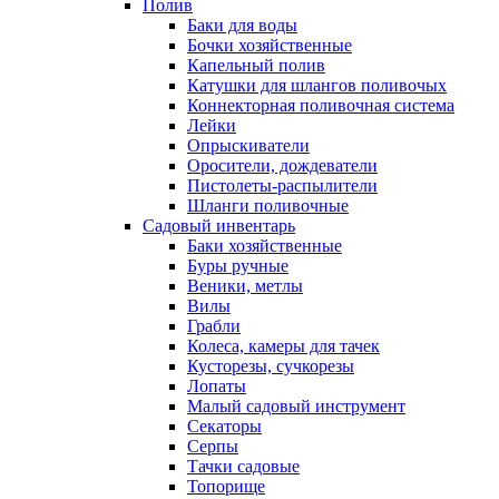
Полив
Баки для воды
Бочки хозяйственные
Капельный полив
Катушки для шлангов поливочых
Коннекторная поливочная система
Лейки
Опрыскиватели
Оросители, дождеватели
Пистолеты-распылители
Шланги поливочные
Садовый инвентарь
Баки хозяйственные
Буры ручные
Веники, метлы
Вилы
Грабли
Колеса, камеры для тачек
Кусторезы, сучкорезы
Лопаты
Малый садовый инструмент
Секаторы
Серпы
Тачки садовые
Топорище