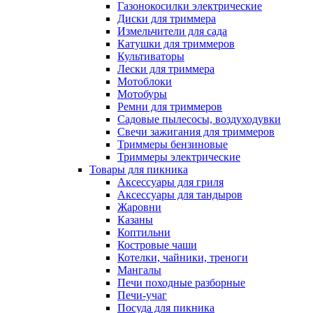
Газонокосилки электрические
Диски для триммера
Измельчители для сада
Катушки для триммеров
Культиваторы
Лески для триммера
Мотоблоки
Мотобуры
Ремни для триммеров
Садовые пылесосы, воздуходувки
Свечи зажигания для триммеров
Триммеры бензиновые
Триммеры электрические
Товары для пикника
Аксессуары для гриля
Аксессуары для тандыров
Жаровни
Казаны
Коптильни
Костровые чаши
Котелки, чайники, треноги
Мангалы
Печи походные разборные
Печи-учаг
Посуда для пикника