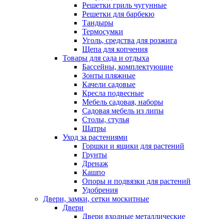
Решетки гриль чугунные
Решетки для барбекю
Тандыры
Термосумки
Уголь, средства для розжига
Щепа для копчения
Товары для сада и отдыха
Бассейны, комплектующие
Зонты пляжные
Качели садовые
Кресла подвесные
Мебель садовая, наборы
Садовая мебель из липы
Столы, стулья
Шатры
Уход за растениями
Горшки и ящики для растений
Грунты
Дренаж
Кашпо
Опоры и подвязки для растений
Удобрения
Двери, замки, сетки москитные
Двери
Двери входные металлические