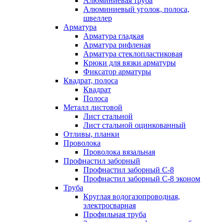
Алюминиевая труба
Алюминиевый уголок, полоса,
швеллер
Арматура
Арматура гладкая
Арматура рифленая
Арматура стеклопластиковая
Крюки для вязки арматуры
Фиксатор арматуры
Квадрат, полоса
Квадрат
Полоса
Металл листовой
Лист стальной
Лист стальной оцинкованный
Отливы, планки
Проволока
Проволока вязальная
Профнастил заборный
Профнастил заборный С-8
Профнастил заборный С-8 эконом
Труба
Круглая водогазопроводная,
электросварная
Профильная труба