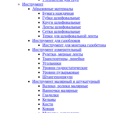
Инструмент
Абразивные материалы
Бумага наждачная
Губки шлифовальные
Круги шлифовальные
Ленты шлифовальные
Сетки шлифовальные
Терки для шлифовальной ленты
Инструмент для газоблоков
Инструмент для монтажа газобетона
Инструмент измерительный
Рулетки, мерные ленты
Транспортиры, линейки
Угольники
Уровни гидростатические
Уровни пузырьковые
Штангенциркули
Инструмент малярный и штукатурный
Валики, ролики малярные
Ванночки малярные
Гладилки
Кельмы
Кисти
Ковши