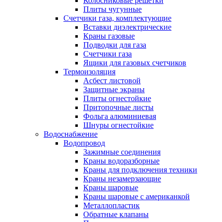
Колосниковые решетки
Плиты чугунные
Счетчики газа, комплектующие
Вставки диэлектрические
Краны газовые
Подводки для газа
Счетчики газа
Ящики для газовых счетчиков
Термоизоляция
Асбест листовой
Защитные экраны
Плиты огнестойкие
Притопочные листы
Фольга алюминиевая
Шнуры огнестойкие
Водоснабжение
Водопровод
Зажимные соединения
Краны водоразборные
Краны для подключения техники
Краны незамерзающие
Краны шаровые
Краны шаровые с американкой
Металлопластик
Обратные клапаны