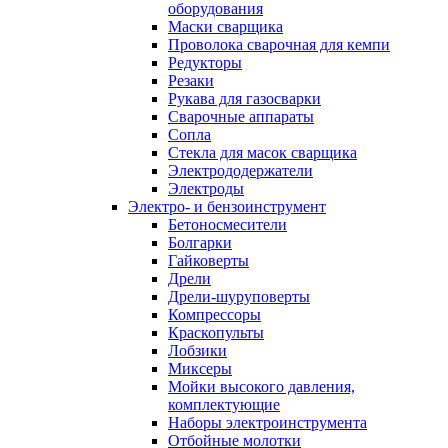
оборудования
Маски сварщика
Проволока сварочная для кемпи
Редукторы
Резаки
Рукава для газосварки
Сварочные аппараты
Сопла
Стекла для масок сварщика
Электрододержатели
Электроды
Электро- и бензоинструмент
Бетоносмесители
Болгарки
Гайковерты
Дрели
Дрели-шуруповерты
Компрессоры
Краскопульты
Лобзики
Миксеры
Мойки высокого давления,
комплектующие
Наборы электроинструмента
Отбойные молотки