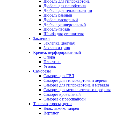
Дюбель для гипсокартона
Дюбель для пенобетона
Дюбель для теплоизоляции
Дюбель рамный
Дюбель распорный
Дюбель универсальный
Дюбель-гвоздь
Шайба для утеплителя
Заклепки
Заклепка цветная
Заклепки цинк
Крепеж перфорированный
Опора
Пластина
Уголок
Саморезы
Саморез для ГВЛ
Саморез для гипсокартона и дерева
Саморез для гипсокартона и металла
Саморез для металлического профиля
Саморез кровельный
Саморез с прессшайбой
Такелаж, тросы, цепи
Блок, зажим, талреп
Вертлюг