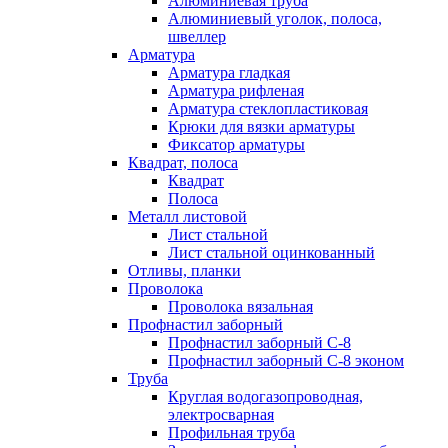
Алюминиевая труба
Алюминиевый уголок, полоса,
швеллер
Арматура
Арматура гладкая
Арматура рифленая
Арматура стеклопластиковая
Крюки для вязки арматуры
Фиксатор арматуры
Квадрат, полоса
Квадрат
Полоса
Металл листовой
Лист стальной
Лист стальной оцинкованный
Отливы, планки
Проволока
Проволока вязальная
Профнастил заборный
Профнастил заборный С-8
Профнастил заборный С-8 эконом
Труба
Круглая водогазопроводная,
электросварная
Профильная труба