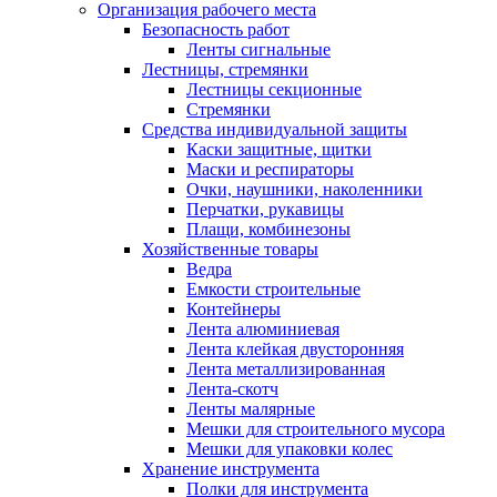
Организация рабочего места
Безопасность работ
Ленты сигнальные
Лестницы, стремянки
Лестницы секционные
Стремянки
Средства индивидуальной защиты
Каски защитные, щитки
Маски и респираторы
Очки, наушники, наколенники
Перчатки, рукавицы
Плащи, комбинезоны
Хозяйственные товары
Ведра
Емкости строительные
Контейнеры
Лента алюминиевая
Лента клейкая двусторонняя
Лента металлизированная
Лента-скотч
Ленты малярные
Мешки для строительного мусора
Мешки для упаковки колес
Хранение инструмента
Полки для инструмента