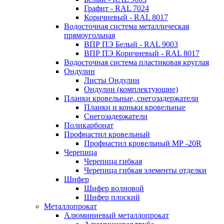
Графит - RAL 7024
Коричневый - RAL 8017
Водосточная система металлическая
прямоугольная
ВПР ПЭ Белый - RAL 9003
ВПР ПЭ Коричневый - RAL 8017
Водосточная система пластиковая круглая
Ондулин
Листы Ондулин
Ондулин (комплектующие)
Планки кровельные, снегозадержатели
Планки и коньки кровельные
Снегозадержатели
Поликарбонат
Профнастил кровельный
Профнастил кровельный МР -20R
Черепица
Черепица гибкая
Черепица гибкая элементы отделки
Шифер
Шифер волновой
Шифер плоский
Металлопрокат
Алюминиевый металлопрокат