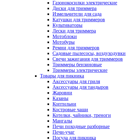
Газонокосилки электрические
Диски для триммера
Измельчители для сада
Катушки для триммеров
Культиваторы
Лески для триммера
Мотоблоки
Мотобуры
Ремни для триммеров
Садовые пылесосы, воздуходувки
Свечи зажигания для триммеров
Триммеры бензиновые
Триммеры электрические
Товары для пикника
Аксессуары для гриля
Аксессуары для тандыров
Жаровни
Казаны
Коптильни
Костровые чаши
Котелки, чайники, треноги
Мангалы
Печи походные разборные
Печи-учаг
Посуда для пикника