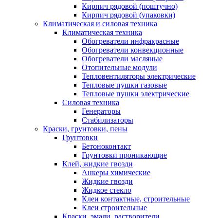
Кирпич рядовой (поштучно)
Кирпич рядовой (упаковки)
Климатическая и силовая техника
Климатическая техника
Обогреватели инфракрасные
Обогреватели конвекционные
Обогреватели масляные
Отопительные модули
Тепловентиляторы электрические
Тепловые пушки газовые
Тепловые пушки электрические
Силовая техника
Генераторы
Стабилизаторы
Краски, грунтовки, пены
Грунтовки
Бетоноконтакт
Грунтовки проникающие
Клей, жидкие гвозди
Анкеры химические
Жидкие гвозди
Жидкое стекло
Клеи контактные, строительные
Клеи строительные
Краски, эмали, растворители