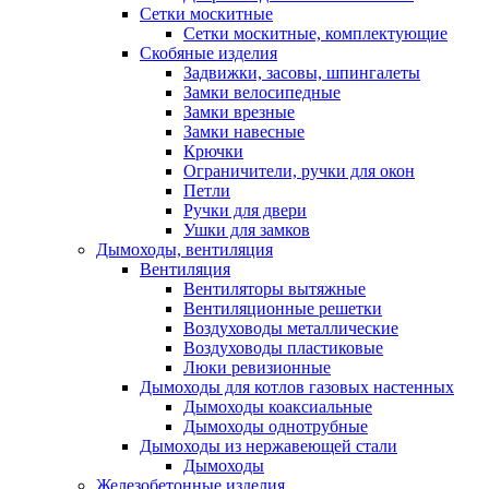
Сетки москитные
Сетки москитные, комплектующие
Скобяные изделия
Задвижки, засовы, шпингалеты
Замки велосипедные
Замки врезные
Замки навесные
Крючки
Ограничители, ручки для окон
Петли
Ручки для двери
Ушки для замков
Дымоходы, вентиляция
Вентиляция
Вентиляторы вытяжные
Вентиляционные решетки
Воздуховоды металлические
Воздуховоды пластиковые
Люки ревизионные
Дымоходы для котлов газовых настенных
Дымоходы коаксиальные
Дымоходы однотрубные
Дымоходы из нержавеющей стали
Дымоходы
Железобетонные изделия