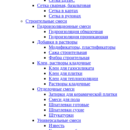
Сетка ЦПВС
Сетка сварная, базальтовая
Сетка в картах
Сетка в рулонах
Строительные смеси
Гидроизоляционные смеси
Гидроизоляция обмазочная
Гидроизоляция проникающая
Добавки в растворы
Модификаторы, пластификаторы
Сажа строительная
Фибра строительная
Клеи, растворы кладочные
Клеи для газосиликата
Клеи для плитки
Клеи для теплоизоляции
Растворы кладочные
Отделочные смеси
Затирки для керамической плитки
Смеси для пола
Шпатлевки готовые
Шпатлевки сухие
Штукатурки
Универсальные смеси
Известь