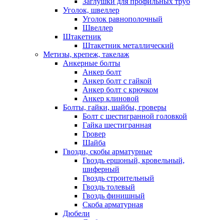
Заглушки для профильных труб
Уголок, швеллер
Уголок равнополочный
Швеллер
Штакетник
Штакетник металлический
Метизы, крепеж, такелаж
Анкерные болты
Анкер болт
Анкер болт с гайкой
Анкер болт с крючком
Анкер клиновой
Болты, гайки, шайбы, гроверы
Болт c шестигранной головкой
Гайка шестигранная
Гровер
Шайба
Гвозди, скобы арматурные
Гвоздь ершоный, кровельный,
шиферный
Гвоздь строительный
Гвоздь толевый
Гвоздь финишный
Скоба арматурная
Дюбели