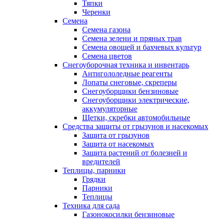
Тяпки
Черенки
Семена
Семена газона
Семена зелени и пряных трав
Семена овощей и бахчевых культур
Семена цветов
Снегоуборочная техника и инвентарь
Антигололедные реагенты
Лопаты снеговые, скреперы
Снегоуборщики бензиновые
Снегоуборщики электрические,
аккумуляторные
Щетки, скребки автомобильные
Средства защиты от грызунов и насекомых
Защита от грызунов
Защита от насекомых
Защита растений от болезней и
вредителей
Теплицы, парники
Грядки
Парники
Теплицы
Техника для сада
Газонокосилки бензиновые