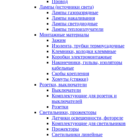
Провод
Лампы (источники света)
Лампы газоразрядные
Лампы накаливания
Лампы светодиодные
Лампы теплоизлучатели
Монтажные материалы
Зажим
Изолента, трубки термоусадочные
Клемники, колодки клеммные
Коробки электромонтажные
Наконечники, гильзы, изоляторы
кабельные
Скобы крепления
Хомуты (стяжки)
Розетки, выключатели
Выключатели
Комплектующие для розеток и
выключателей
Розетки
Светильники, прожекторы
Датчики освещенности, фотореле
Комплектующие для светильников
Прожекторы
Светильники линейные