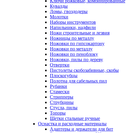
Ключи рожковые, комбинированные
Кувалды
Ломы, гвоздодеры
Молотки
Наборы инструментов
Напильники, надфили
Ножи строительные и лезвия
Ножницы по металлу
Ножовки по гипсокартону
Ножовки по металлу
Ножовки по пеноблоку
Ножовки, пилы по дереву
Отвертки
Пистолеты скобозабивные, скобы
Плоскогубцы
Полотна для сабельных пил
Рубанки
Стамески
Стрипперы
Струбцины
Стусла, пилы
Топоры
Щетки стальные ручные
Оснастка и расходные материалы
Адаптеры и держатели для бит