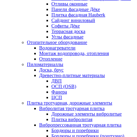
Отливы оконные
Панели фасадные Дёке
Плитка фасадная Hauberk
Сайдинг виниловый
Софиты Дёке
Террасная доска
Углы фасадные
Отопительное оборудование
Водонагреватели
Монтаж водопровода, отопления
Отопление
Пиломатериаллы
Доска, брус
Древестно-плитные материалы
ДВП
ОСП (OSB)
Фанера
ЦСП
Плитка тротуарная, дорожные элементы
Вибролитая тротуарная плитка
Дорожные элементы вибролитые
Плитка вибролитая
Вибропрессованная тротуарная плитка
Бордюры и поребрики
Бордюры и поребрики (поштучно)