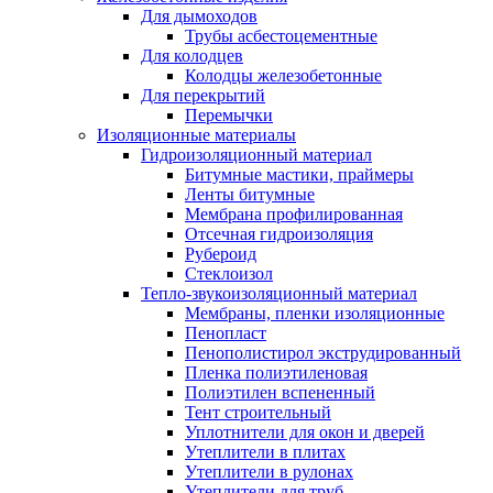
Для дымоходов
Трубы асбестоцементные
Для колодцев
Колодцы железобетонные
Для перекрытий
Перемычки
Изоляционные материалы
Гидроизоляционный материал
Битумные мастики, праймеры
Ленты битумные
Мембрана профилированная
Отсечная гидроизоляция
Рубероид
Стеклоизол
Тепло-звукоизоляционный материал
Мембраны, пленки изоляционные
Пенопласт
Пенополистирол экструдированный
Пленка полиэтиленовая
Полиэтилен вспененный
Тент строительный
Уплотнители для окон и дверей
Утеплители в плитах
Утеплители в рулонах
Утеплители для труб