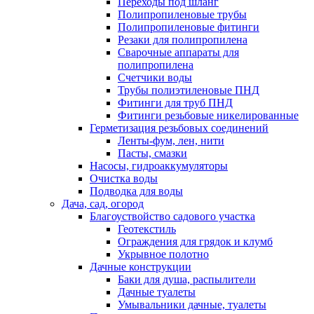
Переходы под шланг
Полипропиленовые трубы
Полипропиленовые фитинги
Резаки для полипропилена
Сварочные аппараты для
полипропилена
Счетчики воды
Трубы полиэтиленовые ПНД
Фитинги для труб ПНД
Фитинги резьбовые никелированные
Герметизация резьбовых соединений
Ленты-фум, лен, нити
Пасты, смазки
Насосы, гидроаккумуляторы
Очистка воды
Подводка для воды
Дача, сад, огород
Благоуствойство садового участка
Геотекстиль
Ограждения для грядок и клумб
Укрывное полотно
Дачные конструкции
Баки для душа, распылители
Дачные туалеты
Умывальники дачные, туалеты