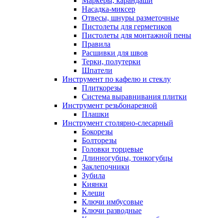
Маркеры, карандаши
Насадка-миксер
Отвесы, шнуры разметочные
Пистолеты для герметиков
Пистолеты для монтажной пены
Правила
Расшивки для швов
Терки, полутерки
Шпатели
Инструмент по кафелю и стеклу
Плиткорезы
Система выравнивания плитки
Инструмент резьбонарезной
Плашки
Инструмент столярно-слесарный
Бокорезы
Болторезы
Головки торцевые
Длинногубцы, тонкогубцы
Заклепочники
Зубила
Киянки
Клещи
Ключи имбусовые
Ключи разводные