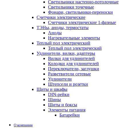
Светильники настенно-потолочные
Светильники точечные
Фонари, светильники-переноски
Счетчики электрические
Счетчики электрические 1-фазные
ТЭНы, аноды, термостаты
Аноды
Нагревательные элементы
Теплый пол электрический
Теплый пол электрический
Удлинители, вилки, адаптеры
Вилки для удлинителей
Колодки для удлинителей
Переключатели, заглушки
Разветвители сетевые
Удлинители
Штепсели и розетки
Щиты и шкафы
DIN-рейки
Шины
Щиты и боксы
Элементы питания
Батарейки
О компании