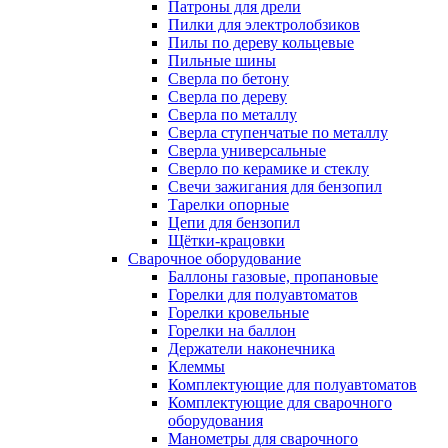
Патроны для дрели
Пилки для электролобзиков
Пилы по дереву кольцевые
Пильные шины
Сверла по бетону
Сверла по дереву
Сверла по металлу
Сверла ступенчатые по металлу
Сверла универсальные
Сверло по керамике и стеклу
Свечи зажигания для бензопил
Тарелки опорные
Цепи для бензопил
Щётки-крацовки
Сварочное оборудование
Баллоны газовые, пропановые
Горелки для полуавтоматов
Горелки кровельные
Горелки на баллон
Держатели наконечника
Клеммы
Комплектующие для полуавтоматов
Комплектующие для сварочного
оборудования
Манометры для сварочного