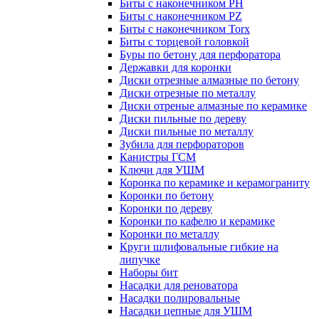
Биты с наконечником PH
Биты с наконечником PZ
Биты с наконечником Torx
Биты с торцевой головкой
Буры по бетону для перфоратора
Державки для коронки
Диски отрезные алмазные по бетону
Диски отрезные по металлу
Диски отреные алмазные по керамике
Диски пильные по дереву
Диски пильные по металлу
Зубила для перфораторов
Канистры ГСМ
Ключи для УШМ
Коронка по керамике и керамограниту
Коронки по бетону
Коронки по дереву
Коронки по кафелю и керамике
Коронки по металлу
Круги шлифовальные гибкие на
липучке
Наборы бит
Насадки для реноватора
Насадки полировальные
Насадки цепные для УШМ