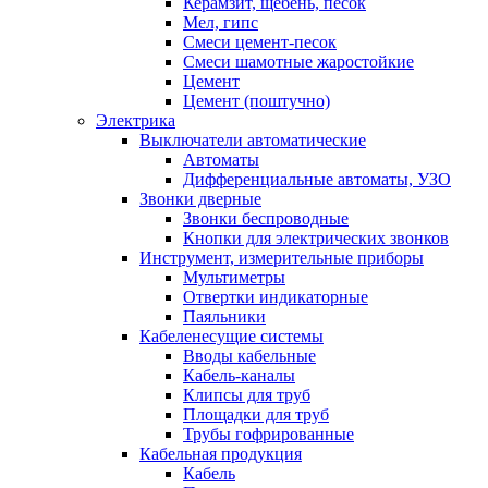
Керамзит, щебень, песок
Мел, гипс
Смеси цемент-песок
Смеси шамотные жаростойкие
Цемент
Цемент (поштучно)
Электрика
Выключатели автоматические
Автоматы
Дифференциальные автоматы, УЗО
Звонки дверные
Звонки беспроводные
Кнопки для электрических звонков
Инструмент, измерительные приборы
Мультиметры
Отвертки индикаторные
Паяльники
Кабеленесущие системы
Вводы кабельные
Кабель-каналы
Клипсы для труб
Площадки для труб
Трубы гофрированные
Кабельная продукция
Кабель