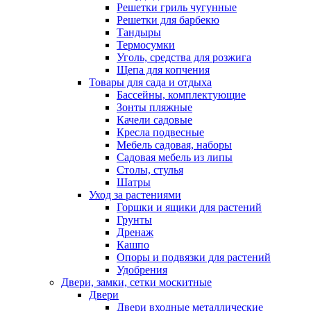
Решетки гриль чугунные
Решетки для барбекю
Тандыры
Термосумки
Уголь, средства для розжига
Щепа для копчения
Товары для сада и отдыха
Бассейны, комплектующие
Зонты пляжные
Качели садовые
Кресла подвесные
Мебель садовая, наборы
Садовая мебель из липы
Столы, стулья
Шатры
Уход за растениями
Горшки и ящики для растений
Грунты
Дренаж
Кашпо
Опоры и подвязки для растений
Удобрения
Двери, замки, сетки москитные
Двери
Двери входные металлические