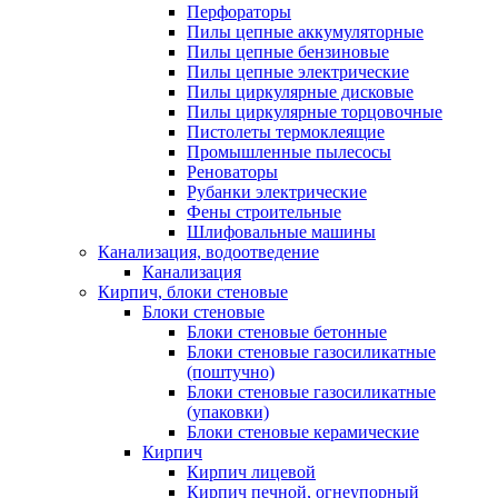
Перфораторы
Пилы цепные аккумуляторные
Пилы цепные бензиновые
Пилы цепные электрические
Пилы циркулярные дисковые
Пилы циркулярные торцовочные
Пистолеты термоклеящие
Промышленные пылесосы
Реноваторы
Рубанки электрические
Фены строительные
Шлифовальные машины
Канализация, водоотведение
Канализация
Кирпич, блоки стеновые
Блоки стеновые
Блоки стеновые бетонные
Блоки стеновые газосиликатные
(поштучно)
Блоки стеновые газосиликатные
(упаковки)
Блоки стеновые керамические
Кирпич
Кирпич лицевой
Кирпич печной, огнеупорный