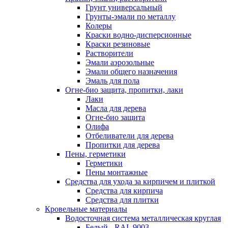
Грунт универсальный
Грунты-эмали по металлу
Колеры
Краски водно-дисперсионные
Краски резиновые
Растворители
Эмали аэрозольные
Эмали общего назначения
Эмаль для пола
Огне-био защита, пропитки, лаки
Лаки
Масла для дерева
Огне-био защита
Олифа
Отбеливатели для дерева
Пропитки для дерева
Пены, герметики
Герметики
Пены монтажные
Средства для ухода за кирпичем и плиткой
Средства для кирпича
Средства для плитки
Кровельные материалы
Водосточная система металлическая круглая
Белый - RAL 9003