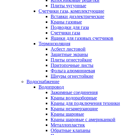
Колосниковые решетки
Плиты чугунные
Счетчики газа, комплектующие
Вставки диэлектрические
Краны газовые
Подводки для газа
Счетчики газа
Ящики для газовых счетчиков
Термоизоляция
Асбест листовой
Защитные экраны
Плиты огнестойкие
Притопочные листы
Фольга алюминиевая
Шнуры огнестойкие
Водоснабжение
Водопровод
Зажимные соединения
Краны водоразборные
Краны для подключения техники
Краны незамерзающие
Краны шаровые
Краны шаровые с американкой
Металлопластик
Обратные клапаны