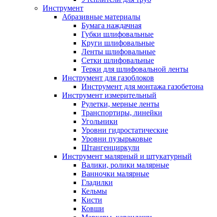
Инструмент
Абразивные материалы
Бумага наждачная
Губки шлифовальные
Круги шлифовальные
Ленты шлифовальные
Сетки шлифовальные
Терки для шлифовальной ленты
Инструмент для газоблоков
Инструмент для монтажа газобетона
Инструмент измерительный
Рулетки, мерные ленты
Транспортиры, линейки
Угольники
Уровни гидростатические
Уровни пузырьковые
Штангенциркули
Инструмент малярный и штукатурный
Валики, ролики малярные
Ванночки малярные
Гладилки
Кельмы
Кисти
Ковши