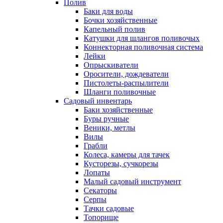
Полив
Баки для воды
Бочки хозяйственные
Капельный полив
Катушки для шлангов поливочых
Коннекторная поливочная система
Лейки
Опрыскиватели
Оросители, дождеватели
Пистолеты-распылители
Шланги поливочные
Садовый инвентарь
Баки хозяйственные
Буры ручные
Веники, метлы
Вилы
Грабли
Колеса, камеры для тачек
Кусторезы, сучкорезы
Лопаты
Малый садовый инструмент
Секаторы
Серпы
Тачки садовые
Топорище