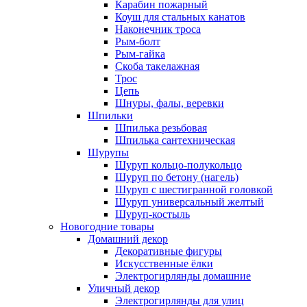
Карабин пожарный
Коуш для стальных канатов
Наконечник троса
Рым-болт
Рым-гайка
Скоба такелажная
Трос
Цепь
Шнуры, фалы, веревки
Шпильки
Шпилька резьбовая
Шпилька сантехническая
Шурупы
Шуруп кольцо-полукольцо
Шуруп по бетону (нагель)
Шуруп с шестигранной головкой
Шуруп универсальный желтый
Шуруп-костыль
Новогодние товары
Домашний декор
Декоративные фигуры
Искусственные ёлки
Электрогирлянды домашние
Уличный декор
Электрогирлянды для улиц