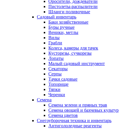
Оросители, дождеватели
Пистолеты-распылители
Шланги поливочные
Садовый инвентарь
Баки хозяйственные
Буры ручные
Веники, метлы
Вилы
Грабли
Колеса, камеры для тачек
Кусторезы, сучкорезы
Лопаты
Малый садовый инструмент
Секаторы
Серпы
Тачки садовые
Топорище
Тяпки
Черенки
Семена
Семена зелени и пряных трав
Семена овощей и бахчевых культур
Семена цветов
Снегоуборочная техника и инвентарь
Антигололедные реагенты