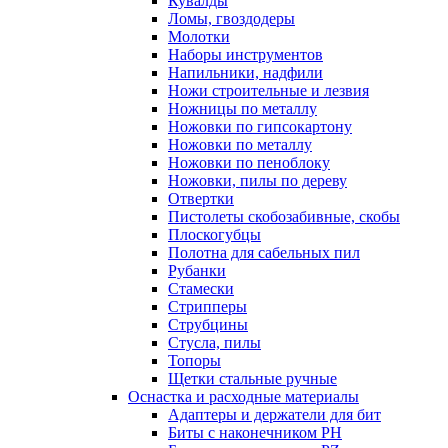
Кувалды
Ломы, гвоздодеры
Молотки
Наборы инструментов
Напильники, надфили
Ножи строительные и лезвия
Ножницы по металлу
Ножовки по гипсокартону
Ножовки по металлу
Ножовки по пеноблоку
Ножовки, пилы по дереву
Отвертки
Пистолеты скобозабивные, скобы
Плоскогубцы
Полотна для сабельных пил
Рубанки
Стамески
Стрипперы
Струбцины
Стусла, пилы
Топоры
Щетки стальные ручные
Оснастка и расходные материалы
Адаптеры и держатели для бит
Биты с наконечником PH