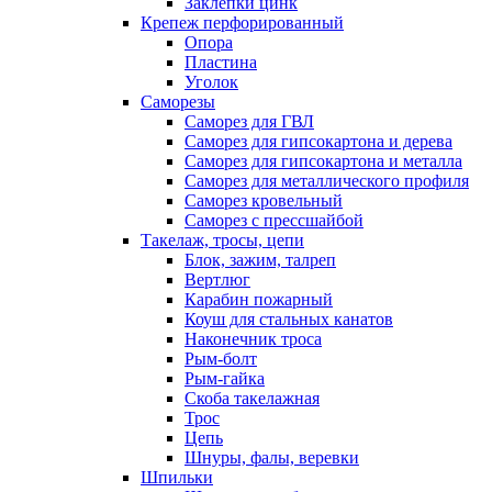
Заклепки цинк
Крепеж перфорированный
Опора
Пластина
Уголок
Саморезы
Саморез для ГВЛ
Саморез для гипсокартона и дерева
Саморез для гипсокартона и металла
Саморез для металлического профиля
Саморез кровельный
Саморез с прессшайбой
Такелаж, тросы, цепи
Блок, зажим, талреп
Вертлюг
Карабин пожарный
Коуш для стальных канатов
Наконечник троса
Рым-болт
Рым-гайка
Скоба такелажная
Трос
Цепь
Шнуры, фалы, веревки
Шпильки