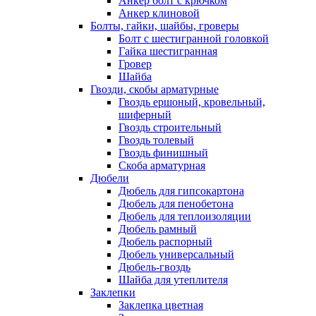
Анкер болт с крючком
Анкер клиновой
Болты, гайки, шайбы, гроверы
Болт c шестигранной головкой
Гайка шестигранная
Гровер
Шайба
Гвозди, скобы арматурные
Гвоздь ершоный, кровельный,
шиферный
Гвоздь строительный
Гвоздь толевый
Гвоздь финишный
Скоба арматурная
Дюбели
Дюбель для гипсокартона
Дюбель для пенобетона
Дюбель для теплоизоляции
Дюбель рамный
Дюбель распорный
Дюбель универсальный
Дюбель-гвоздь
Шайба для утеплителя
Заклепки
Заклепка цветная