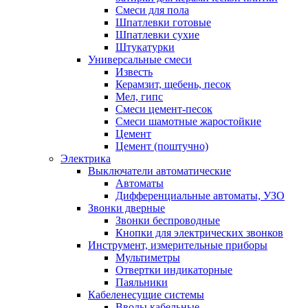
Смеси для пола
Шпатлевки готовые
Шпатлевки сухие
Штукатурки
Универсальные смеси
Известь
Керамзит, щебень, песок
Мел, гипс
Смеси цемент-песок
Смеси шамотные жаростойкие
Цемент
Цемент (поштучно)
Электрика
Выключатели автоматические
Автоматы
Дифференциальные автоматы, УЗО
Звонки дверные
Звонки беспроводные
Кнопки для электрических звонков
Инструмент, измерительные приборы
Мультиметры
Отвертки индикаторные
Паяльники
Кабеленесущие системы
Вводы кабельные