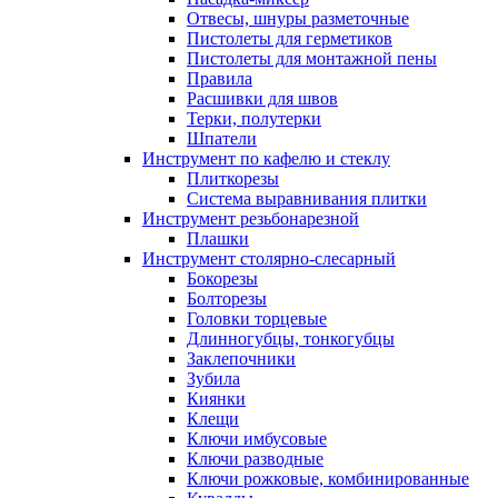
Отвесы, шнуры разметочные
Пистолеты для герметиков
Пистолеты для монтажной пены
Правила
Расшивки для швов
Терки, полутерки
Шпатели
Инструмент по кафелю и стеклу
Плиткорезы
Система выравнивания плитки
Инструмент резьбонарезной
Плашки
Инструмент столярно-слесарный
Бокорезы
Болторезы
Головки торцевые
Длинногубцы, тонкогубцы
Заклепочники
Зубила
Киянки
Клещи
Ключи имбусовые
Ключи разводные
Ключи рожковые, комбинированные