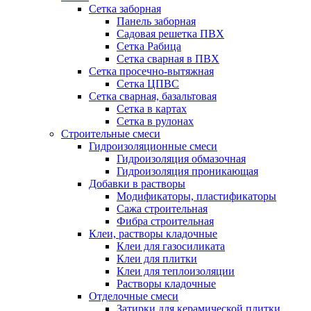
Сетка заборная
Панель заборная
Садовая решетка ПВХ
Сетка Рабица
Сетка сварная в ПВХ
Сетка просечно-вытяжная
Сетка ЦПВС
Сетка сварная, базальтовая
Сетка в картах
Сетка в рулонах
Строительные смеси
Гидроизоляционные смеси
Гидроизоляция обмазочная
Гидроизоляция проникающая
Добавки в растворы
Модификаторы, пластификаторы
Сажа строительная
Фибра строительная
Клеи, растворы кладочные
Клеи для газосиликата
Клеи для плитки
Клеи для теплоизоляции
Растворы кладочные
Отделочные смеси
Затирки для керамической плитки