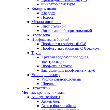
Фиксатор арматуры
Квадрат, полоса
Квадрат
Полоса
Металл листовой
Лист стальной
Лист стальной оцинкованный
Проволока
Профнастил заборный
Профнастил заборный С-8
Профнастил заборный С-8 эконом
Труба
Круглая водогазопроводная,
электросварная
Профильная труба
Заглушки для профильных труб
Уголок, швеллер
Уголок равнополочный
Швеллер
Штакетник
Метизы, крепеж, такелаж
Анкерные болты
Анкер болт
Анкер болт с гайкой