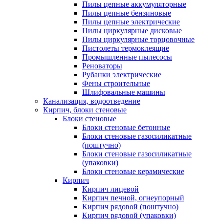
Пилы цепные аккумуляторные
Пилы цепные бензиновые
Пилы цепные электрические
Пилы циркулярные дисковые
Пилы циркулярные торцовочные
Пистолеты термоклеящие
Промышленные пылесосы
Реноваторы
Рубанки электрические
Фены строительные
Шлифовальные машины
Канализация, водоотведение
Кирпич, блоки стеновые
Блоки стеновые
Блоки стеновые бетонные
Блоки стеновые газосиликатные
(поштучно)
Блоки стеновые газосиликатные
(упаковки)
Блоки стеновые керамические
Кирпич
Кирпич лицевой
Кирпич печной, огнеупорный
Кирпич рядовой (поштучно)
Кирпич рядовой (упаковки)