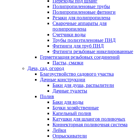
Переходы под шланг
Полипропиленовые трубы
Полипропиленовые фитинги
Резаки для полипропилена
Сварочные аппараты для
полипропилена
Счетчики воды
Трубы полиэтиленовые ПНД
Фитинги для труб ПНД
Фитинги резьбовые никелированные
Герметизация резьбовых соединений
Пасты, смазки
Дача, сад, огород
Благоуствойство садового участка
Дачные конструкции
Баки для душа, распылители
Дачные туалеты
Полив
Баки для воды
Бочки хозяйственные
Капельный полив
Катушки для шлангов поливочых
Коннекторная поливочная система
Лейки
Опрыскиватели