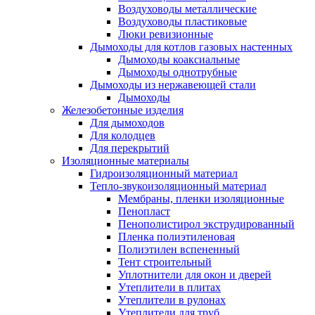
Воздуховоды металлические
Воздуховоды пластиковые
Люки ревизионные
Дымоходы для котлов газовых настенных
Дымоходы коаксиальные
Дымоходы однотрубные
Дымоходы из нержавеющей стали
Дымоходы
Железобетонные изделия
Для дымоходов
Для колодцев
Для перекрытий
Изоляционные материалы
Гидроизоляционный материал
Тепло-звукоизоляционный материал
Мембраны, пленки изоляционные
Пенопласт
Пенополистирол экструдированный
Пленка полиэтиленовая
Полиэтилен вспененный
Тент строительный
Уплотнители для окон и дверей
Утеплители в плитах
Утеплители в рулонах
Утеплители для труб