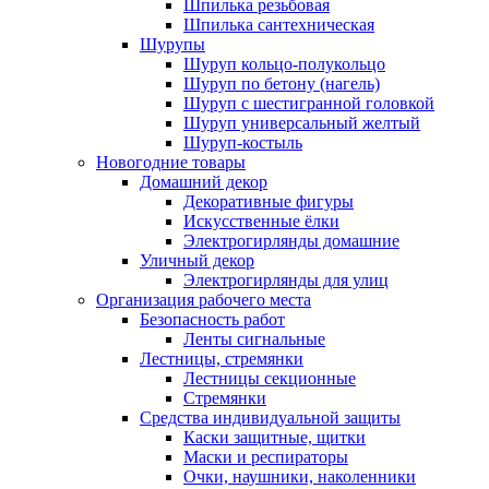
Шпилька резьбовая
Шпилька сантехническая
Шурупы
Шуруп кольцо-полукольцо
Шуруп по бетону (нагель)
Шуруп с шестигранной головкой
Шуруп универсальный желтый
Шуруп-костыль
Новогодние товары
Домашний декор
Декоративные фигуры
Искусственные ёлки
Электрогирлянды домашние
Уличный декор
Электрогирлянды для улиц
Организация рабочего места
Безопасность работ
Ленты сигнальные
Лестницы, стремянки
Лестницы секционные
Стремянки
Средства индивидуальной защиты
Каски защитные, щитки
Маски и респираторы
Очки, наушники, наколенники