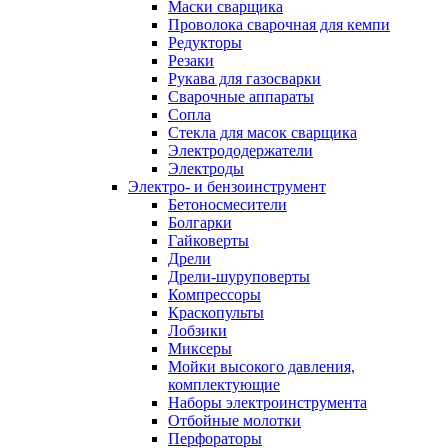
Маски сварщика
Проволока сварочная для кемпи
Редукторы
Резаки
Рукава для газосварки
Сварочные аппараты
Сопла
Стекла для масок сварщика
Электрододержатели
Электроды
Электро- и бензоинструмент
Бетоносмесители
Болгарки
Гайковерты
Дрели
Дрели-шуруповерты
Компрессоры
Краскопульты
Лобзики
Миксеры
Мойки высокого давления,
комплектующие
Наборы электроинструмента
Отбойные молотки
Перфораторы