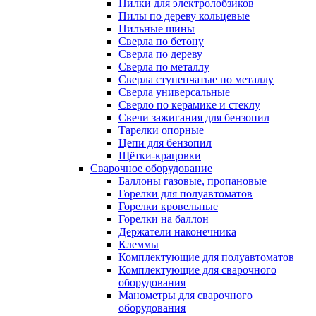
Пилки для электролобзиков
Пилы по дереву кольцевые
Пильные шины
Сверла по бетону
Сверла по дереву
Сверла по металлу
Сверла ступенчатые по металлу
Сверла универсальные
Сверло по керамике и стеклу
Свечи зажигания для бензопил
Тарелки опорные
Цепи для бензопил
Щётки-крацовки
Сварочное оборудование
Баллоны газовые, пропановые
Горелки для полуавтоматов
Горелки кровельные
Горелки на баллон
Держатели наконечника
Клеммы
Комплектующие для полуавтоматов
Комплектующие для сварочного
оборудования
Манометры для сварочного
оборудования