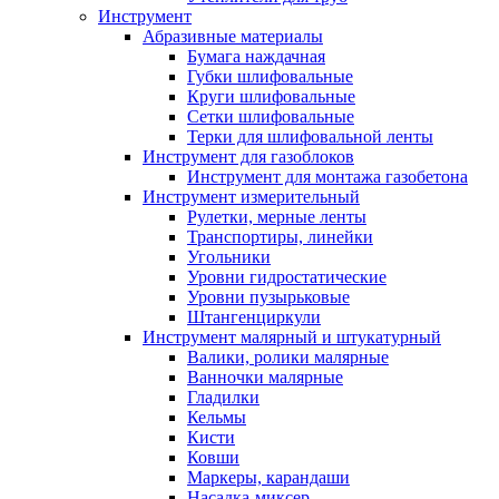
Инструмент
Абразивные материалы
Бумага наждачная
Губки шлифовальные
Круги шлифовальные
Сетки шлифовальные
Терки для шлифовальной ленты
Инструмент для газоблоков
Инструмент для монтажа газобетона
Инструмент измерительный
Рулетки, мерные ленты
Транспортиры, линейки
Угольники
Уровни гидростатические
Уровни пузырьковые
Штангенциркули
Инструмент малярный и штукатурный
Валики, ролики малярные
Ванночки малярные
Гладилки
Кельмы
Кисти
Ковши
Маркеры, карандаши
Насадка-миксер