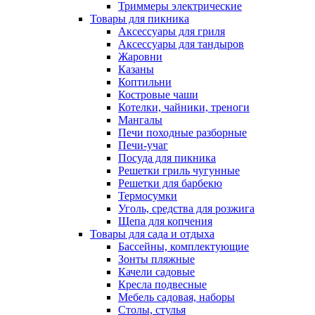
Триммеры электрические
Товары для пикника
Аксессуары для гриля
Аксессуары для тандыров
Жаровни
Казаны
Коптильни
Костровые чаши
Котелки, чайники, треноги
Мангалы
Печи походные разборные
Печи-учаг
Посуда для пикника
Решетки гриль чугунные
Решетки для барбекю
Термосумки
Уголь, средства для розжига
Щепа для копчения
Товары для сада и отдыха
Бассейны, комплектующие
Зонты пляжные
Качели садовые
Кресла подвесные
Мебель садовая, наборы
Столы, стулья