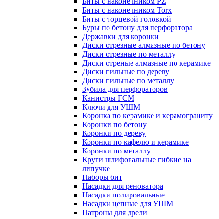
Биты с наконечником PZ
Биты с наконечником Torx
Биты с торцевой головкой
Буры по бетону для перфоратора
Державки для коронки
Диски отрезные алмазные по бетону
Диски отрезные по металлу
Диски отреные алмазные по керамике
Диски пильные по дереву
Диски пильные по металлу
Зубила для перфораторов
Канистры ГСМ
Ключи для УШМ
Коронка по керамике и керамограниту
Коронки по бетону
Коронки по дереву
Коронки по кафелю и керамике
Коронки по металлу
Круги шлифовальные гибкие на
липучке
Наборы бит
Насадки для реноватора
Насадки полировальные
Насадки цепные для УШМ
Патроны для дрели