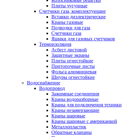
Колосниковые решетки
Плиты чугунные
Счетчики газа, комплектующие
Вставки диэлектрические
Краны газовые
Подводки для газа
Счетчики газа
Ящики для газовых счетчиков
Термоизоляция
Асбест листовой
Защитные экраны
Плиты огнестойкие
Притопочные листы
Фольга алюминиевая
Шнуры огнестойкие
Водоснабжение
Водопровод
Зажимные соединения
Краны водоразборные
Краны для подключения техники
Краны незамерзающие
Краны шаровые
Краны шаровые с американкой
Металлопластик
Обратные клапаны