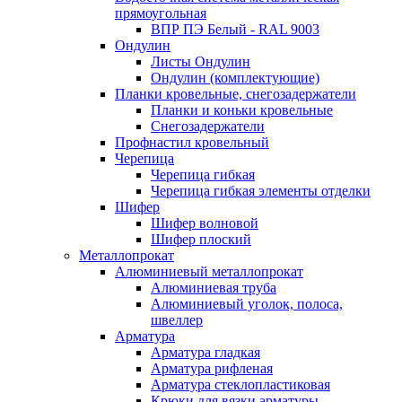
прямоугольная
ВПР ПЭ Белый - RAL 9003
Ондулин
Листы Ондулин
Ондулин (комплектующие)
Планки кровельные, снегозадержатели
Планки и коньки кровельные
Снегозадержатели
Профнастил кровельный
Черепица
Черепица гибкая
Черепица гибкая элементы отделки
Шифер
Шифер волновой
Шифер плоский
Металлопрокат
Алюминиевый металлопрокат
Алюминиевая труба
Алюминиевый уголок, полоса,
швеллер
Арматура
Арматура гладкая
Арматура рифленая
Арматура стеклопластиковая
Крюки для вязки арматуры