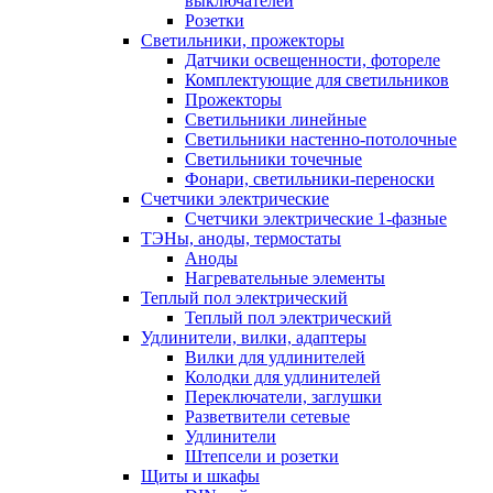
выключателей
Розетки
Светильники, прожекторы
Датчики освещенности, фотореле
Комплектующие для светильников
Прожекторы
Светильники линейные
Светильники настенно-потолочные
Светильники точечные
Фонари, светильники-переноски
Счетчики электрические
Счетчики электрические 1-фазные
ТЭНы, аноды, термостаты
Аноды
Нагревательные элементы
Теплый пол электрический
Теплый пол электрический
Удлинители, вилки, адаптеры
Вилки для удлинителей
Колодки для удлинителей
Переключатели, заглушки
Разветвители сетевые
Удлинители
Штепсели и розетки
Щиты и шкафы