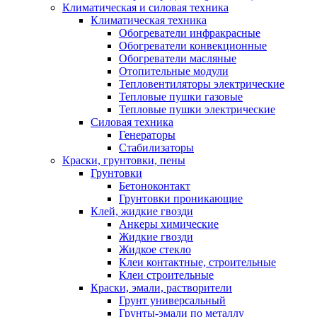
Климатическая и силовая техника
Климатическая техника
Обогреватели инфракрасные
Обогреватели конвекционные
Обогреватели масляные
Отопительные модули
Тепловентиляторы электрические
Тепловые пушки газовые
Тепловые пушки электрические
Силовая техника
Генераторы
Стабилизаторы
Краски, грунтовки, пены
Грунтовки
Бетоноконтакт
Грунтовки проникающие
Клей, жидкие гвозди
Анкеры химические
Жидкие гвозди
Жидкое стекло
Клеи контактные, строительные
Клеи строительные
Краски, эмали, растворители
Грунт универсальный
Грунты-эмали по металлу