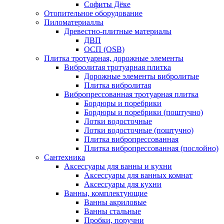
Софиты Дёке
Отопительное оборудование
Пиломатериаллы
Древестно-плитные материалы
ДВП
ОСП (OSB)
Плитка тротуарная, дорожные элементы
Вибролитая тротуарная плитка
Дорожные элементы вибролитые
Плитка вибролитая
Вибропрессованная тротуарная плитка
Бордюры и поребрики
Бордюры и поребрики (поштучно)
Лотки водосточные
Лотки водосточные (поштучно)
Плитка вибропрессованная
Плитка вибропрессованная (послойно)
Сантехника
Аксессуары для ванны и кухни
Аксессуары для ванных комнат
Аксессуары для кухни
Ванны, комплектующие
Ванны акриловые
Ванны стальные
Пробки, поручни