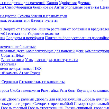
ы и подвязки для растений
Кашпо
Удобрения
Дренаж
еры
Снегоуборщики бензиновые
Антигололедные реагенты
Щетк
на цветов
Семена зелени и пряных трав
душа, распылители
Дачные туалеты
ых
Защита от грызунов
Защита растений от болезней и вредителе
умб
Геотекстиль
Укрывное полотно
ная
Бордюры и поребрики
Плитка вибропрессованная (послойно
лементы вибролитые
фасадные Дёке
Комплектующие для панелей Дёке
Комплектующи
Софиты Дёке
а
Вагонка липа
Углы, раскладка, плинтус сосна
строганая
нели декоративные ПВХ
ый камень Атлас Стоун
н
Серпянки
Стеклосетки, стеклохолсты
троса
Скоба такелажная
Рым-гайка
Рым-болт
Коуш для стальных
рный
Дюбель рамный
Дюбель для теплоизоляции
Дюбель для пен
сокартона и дерева
Саморез с прессшайбой
Саморез кровельный
Гвоздь толевый
Гвоздь строительный
Гвоздь ершоный, кровел