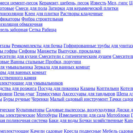
меси цемент-песок
Керамзит, щебень, песок
Известь
Мел, гипс
Ц
отовые
Смеси для пола
Затирки для керамической плитки
плоизоляции
Клеи для плитки
Растворы кладочные
ификаторы
Фибра строительная
изоляция обмазочная
нель заборная
Сетка Рабица
итазы
Ремкомплекты для бочка
Гофрированные трубы для унитаз
бы гофры
Сифоны
Манжеты
Выпуски, прокладки
есители для кухни
Смесители с гигиеническим душем
Смесител
ловые
Ванны стальные
Пробки, поручни
ля умывальника
Зеркала для ванных комнат
ары для ванных комнат
сственного камня
лектующие для умывальников
едства для розжига
Посуда для пикника
Казаны
Коптильни
Котел
ровни
Печи-учаг
Термосумки
Аксессуары для тандыров
Щепа дл
ы
Буры ручные
Черенки
Малый садовый инструмент
Тачки садо
ические
Культиваторы
Садовые пылесосы, воздуходувки
Диски д
ы электрические
Мотобуры
Измельчители для сада
Мотоблоки
ая поливочная система
Баки для воды
Бочки хозяйственные
Кап
комплектующие
Качели садовые
Кресла подвесные
Мебель садова