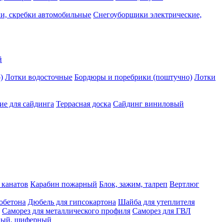
и, скребки автомобильные
Снегоуборщики электрические,
й
)
Лотки водосточные
Бордюры и поребрики (поштучно)
Лотки
е для сайдинга
Террасная доска
Сайдинг виниловый
 канатов
Карабин пожарный
Блок, зажим, талреп
Вертлюг
обетона
Дюбель для гипсокартона
Шайба для утеплителя
Саморез для металлического профиля
Саморез для ГВЛ
ьный, шиферный