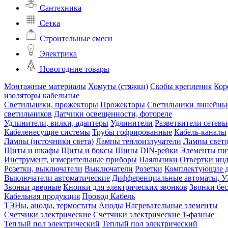
Сантехника
Сетка
Строительные смеси
Электрика
Новогодние товары
Монтажные материалы
Хомуты (стяжки)
Скобы крепления
Кор
изоляторы кабельные
Светильники, прожекторы
Прожекторы
Светильники линейны
светильников
Датчики освещенности, фотореле
Удлинители, вилки, адаптеры
Удлинители
Разветвители сетевы
Кабеленесущие системы
Трубы гофрированные
Кабель-каналы
Лампы (источники света)
Лампы теплоизлучатели
Лампы свет
Щиты и шкафы
Щиты и боксы
Шины
DIN-рейки
Элементы пи
Инструмент, измерительные приборы
Паяльники
Отвертки ин
Розетки, выключатели
Выключатели
Розетки
Комплектующие д
Выключатели автоматические
Дифференциальные автоматы, 
Звонки дверные
Кнопки для электрических звонков
Звонки бе
Кабельная продукция
Провод
Кабель
ТЭНы, аноды, термостаты
Аноды
Нагревательные элементы
Счетчики электрические
Счетчики электрические 1-фазные
Теплый пол электрический
Теплый пол электрический