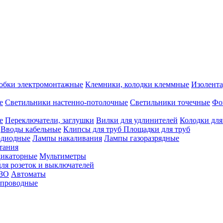
обки электромонтажные
Клемники, колодки клеммные
Изолента
е
Светильники настенно-потолочные
Светильники точечные
Фо
е
Переключатели, заглушки
Вилки для удлинителей
Колодки для
Вводы кабельные
Клипсы для труб
Площадки для труб
одиодные
Лампы накаливания
Лампы газоразрядные
тания
дикаторные
Мультиметры
ля розеток и выключателей
УЗО
Автоматы
спроводные