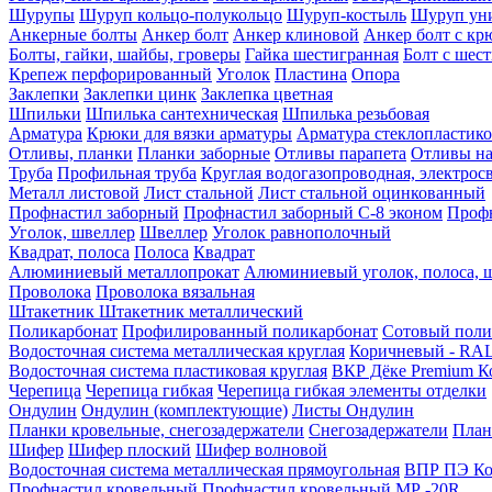
Шурупы
Шуруп кольцо-полукольцо
Шуруп-костыль
Шуруп ун
Анкерные болты
Анкер болт
Анкер клиновой
Анкер болт с кр
Болты, гайки, шайбы, гроверы
Гайка шестигранная
Болт c шес
Крепеж перфорированный
Уголок
Пластина
Опора
Заклепки
Заклепки цинк
Заклепка цветная
Шпильки
Шпилька сантехническая
Шпилька резьбовая
Арматура
Крюки для вязки арматуры
Арматура стеклопластико
Отливы, планки
Планки заборные
Отливы парапета
Отливы на
Труба
Профильная труба
Круглая водогазопроводная, электрос
Металл листовой
Лист стальной
Лист стальной оцинкованный
Профнастил заборный
Профнастил заборный С-8 эконом
Профн
Уголок, швеллер
Швеллер
Уголок равнополочный
Квадрат, полоса
Полоса
Квадрат
Алюминиевый металлопрокат
Алюминиевый уголок, полоса, 
Проволока
Проволока вязальная
Штакетник
Штакетник металлический
Поликарбонат
Профилированный поликарбонат
Сотовый поли
Водосточная система металлическая круглая
Коричневый - RAL
Водосточная система пластиковая круглая
ВКР Дёке Premium К
Черепица
Черепица гибкая
Черепица гибкая элементы отделки
Ондулин
Ондулин (комплектующие)
Листы Ондулин
Планки кровельные, снегозадержатели
Снегозадержатели
План
Шифер
Шифер плоский
Шифер волновой
Водосточная система металлическая прямоугольная
ВПР ПЭ Ко
Профнастил кровельный
Профнастил кровельный МР -20R