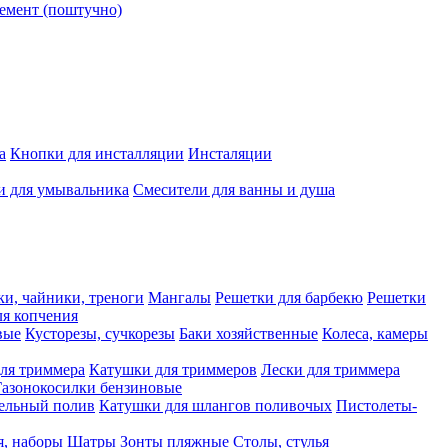
емент (поштучно)
а
Кнопки для инсталляции
Инсталяции
и для умывальника
Смесители для ванны и душа
ки, чайники, треноги
Мангалы
Решетки для барбекю
Решетки
я копчения
вые
Кусторезы, сучкорезы
Баки хозяйственные
Колеса, камеры
ля триммера
Катушки для триммеров
Лески для триммера
Газонокосилки бензиновые
ельный полив
Катушки для шлангов поливочых
Пистолеты-
я, наборы
Шатры
Зонты пляжные
Столы, стулья