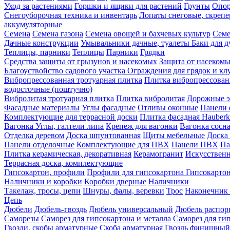
Уход за растениями
Горшки и ящики для растений
Грунты
Опор
Снегоуборочная техника и инвентарь
Лопаты снеговые, скреп
аккумуляторные
Семена
Семена газона
Семена овощей и бахчевых культур
Семе
Дачные конструкции
Умывальники дачные, туалеты
Баки для 
Теплицы, парники
Теплицы
Парники
Грядки
Средства защиты от грызунов и насекомых
Защита от насеком
Благоуствойство садового участка
Ограждения для грядок и кл
Вибропрессованная тротуарная плитка
Плитка вибропрессован
водосточные (поштучно)
Вибролитая тротуарная плитка
Плитка вибролитая
Дорожные э
Фасадные материалы
Углы фасадные
Отливы оконные
Панели 
Комплектующие для террасной доски
Плитка фасадная Hauberk
Вагонка
Углы, галтели липа
Крепеж для вагонки
Вагонка сосн
Отделка деревом
Доска шпунтованная
Щиты мебельные
Доска 
Панели отделочные
Комплектующие для ПВХ
Панели ПВХ
Па
Плитка керамическая, декоративная
Керамогранит
Искусственн
Террасная доска, комплектующие
Гипсокартон, профили
Профили для гипсокартона
Гипсокарто
Наличники и коробки
Коробки дверные
Наличники
Такелаж, тросы, цепи
Шнуры, фалы, веревки
Трос
Наконечник 
Цепь
Дюбели
Дюбель-гвоздь
Дюбель универсальный
Дюбель распо
Саморезы
Саморез для гипсокартона и металла
Саморез для гип
Гвозди, скобы арматурные
Скоба арматурная
Гвоздь финишный