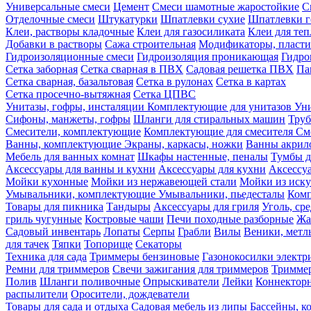
Универсальные смеси
Цемент
Смеси шамотные жаростойкие
С
Отделочные смеси
Штукатурки
Шпатлевки сухие
Шпатлевки г
Клеи, растворы кладочные
Клеи для газосиликата
Клеи для те
Добавки в растворы
Сажа строительная
Модификаторы, пласт
Гидроизоляционные смеси
Гидроизоляция проникающая
Гидро
Сетка заборная
Сетка сварная в ПВХ
Садовая решетка ПВХ
Па
Сетка сварная, базальтовая
Сетка в рулонах
Сетка в картах
Сетка просечно-вытяжная
Сетка ЦПВС
Унитазы, гофры, инсталяции
Комплектующие для унитазов
Ун
Сифоны, манжеты, гофры
Шланги для стиральных машин
Тру
Смесители, комплектующие
Комплектующие для смесителя
См
Ванны, комплектующие
Экраны, каркасы, ножки
Ванны акри
Мебель для ванных комнат
Шкафы настенные, пеналы
Тумбы д
Аксессуары для ванны и кухни
Аксессуары для кухни
Аксессу
Мойки кухонные
Мойки из нержавеющей стали
Мойки из иску
Умывальники, комплектующие
Умывальники, пьедесталы
Комп
Товары для пикника
Тандыры
Аксессуары для гриля
Уголь, ср
гриль чугунные
Костровые чаши
Печи походные разборные
Жа
Садовый инвентарь
Лопаты
Серпы
Грабли
Вилы
Веники, метл
для тачек
Тяпки
Топорище
Секаторы
Техника для сада
Триммеры бензиновые
Газонокосилки электр
Ремни для триммеров
Свечи зажигания для триммеров
Триммер
Полив
Шланги поливочные
Опрыскиватели
Лейки
Коннекторн
распылители
Оросители, дождеватели
Товары для сада и отдыха
Садовая мебель из липы
Бассейны, 