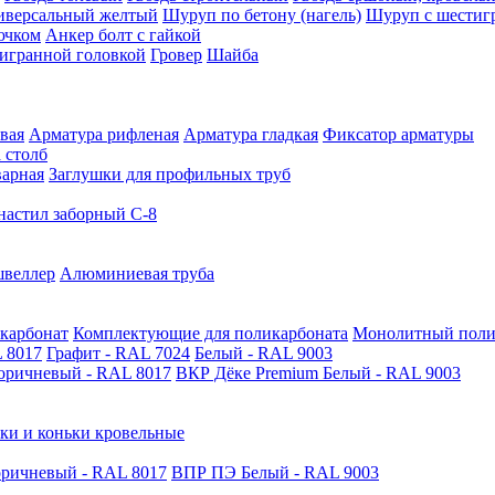
иверсальный желтый
Шуруп по бетону (нагель)
Шуруп с шестиг
ючком
Анкер болт с гайкой
тигранной головкой
Гровер
Шайба
вая
Арматура рифленая
Арматура гладкая
Фиксатор арматуры
 столб
варная
Заглушки для профильных труб
астил заборный С-8
швеллер
Алюминиевая труба
карбонат
Комплектующие для поликарбоната
Монолитный поли
 8017
Графит - RAL 7024
Белый - RAL 9003
оричневый - RAL 8017
ВКР Дёке Premium Белый - RAL 9003
ки и коньки кровельные
ричневый - RAL 8017
ВПР ПЭ Белый - RAL 9003