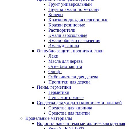
Грунт универсальный
Грунты-эмали по металлу
Колеры
Краски водно-дисперсионные
Краски резиновые
Растворители
Эмали аэрозольные
Эмали общего назначения
Эмаль для пола
Огне-био защита, пропитки, лаки
Лаки
Масла для дерева
Огне-био защита
Олифа
Отбеливатели для дерева
Пропитки для дерева
Пены, герметики
Герметики
Пены монтажные
Средства для ухода за кирпичем и плиткой
Средства для кирпича
Средства для плитки
Кровельные материалы
Водосточная система металлическая круглая
Белый - RAL 9003