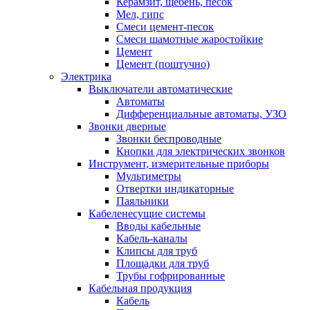
Керамзит, щебень, песок
Мел, гипс
Смеси цемент-песок
Смеси шамотные жаростойкие
Цемент
Цемент (поштучно)
Электрика
Выключатели автоматические
Автоматы
Дифференциальные автоматы, УЗО
Звонки дверные
Звонки беспроводные
Кнопки для электрических звонков
Инструмент, измерительные приборы
Мультиметры
Отвертки индикаторные
Паяльники
Кабеленесущие системы
Вводы кабельные
Кабель-каналы
Клипсы для труб
Площадки для труб
Трубы гофрированные
Кабельная продукция
Кабель