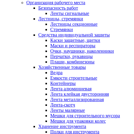
Организация рабочего места
Безопасность работ
Ленты сигнальные
Лестницы, стремянки
Лестницы секционные
Стремянки
Средства индивидуальной защиты
Каски защитные, щитки
Маски и респираторы
Очки, наушники, наколенники
Перчатки, рукавицы
Плащи, комбинезоны
Хозяйственные товары
Ведра
Емкости строительные
Контейнеры
Лента алюминиевая
Лента клейкая двусторонняя
Лента металлизированная
Лента-скотч
Ленты малярные
Мешки для строительного мусора
Мешки для упаковки колес
Хранение инструмента
Полки для инструмента