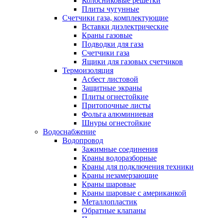
Колосниковые решетки
Плиты чугунные
Счетчики газа, комплектующие
Вставки диэлектрические
Краны газовые
Подводки для газа
Счетчики газа
Ящики для газовых счетчиков
Термоизоляция
Асбест листовой
Защитные экраны
Плиты огнестойкие
Притопочные листы
Фольга алюминиевая
Шнуры огнестойкие
Водоснабжение
Водопровод
Зажимные соединения
Краны водоразборные
Краны для подключения техники
Краны незамерзающие
Краны шаровые
Краны шаровые с американкой
Металлопластик
Обратные клапаны