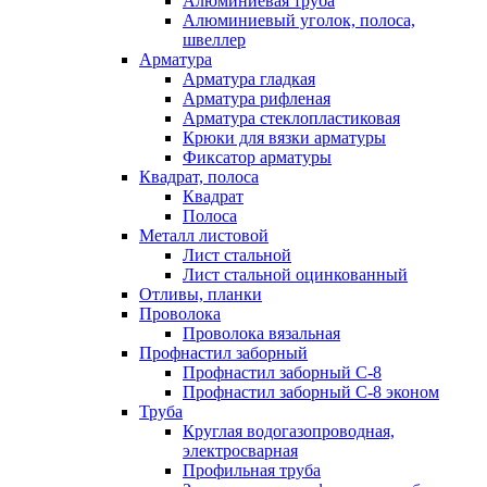
Алюминиевая труба
Алюминиевый уголок, полоса,
швеллер
Арматура
Арматура гладкая
Арматура рифленая
Арматура стеклопластиковая
Крюки для вязки арматуры
Фиксатор арматуры
Квадрат, полоса
Квадрат
Полоса
Металл листовой
Лист стальной
Лист стальной оцинкованный
Отливы, планки
Проволока
Проволока вязальная
Профнастил заборный
Профнастил заборный С-8
Профнастил заборный С-8 эконом
Труба
Круглая водогазопроводная,
электросварная
Профильная труба