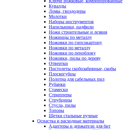
Ключи рожковые, комбинированные
Кувалды
Ломы, гвоздодеры
Молотки
Наборы инструментов
Напильники, надфили
Ножи строительные и лезвия
Ножницы по металлу
Ножовки по гипсокартону
Ножовки по металлу
Ножовки по пеноблоку
Ножовки, пилы по дереву
Отвертки
Пистолеты скобозабивные, скобы
Плоскогубцы
Полотна для сабельных пил
Рубанки
Стамески
Стрипперы
Струбцины
Стусла, пилы
Топоры
Щетки стальные ручные
Оснастка и расходные материалы
Адаптеры и держатели для бит