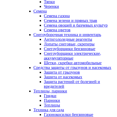
Тяпки
Черенки
Семена
Семена газона
Семена зелени и пряных трав
Семена овощей и бахчевых культур
Семена цветов
Снегоуборочная техника и инвентарь
Антигололедные реагенты
Лопаты снеговые, скреперы
Снегоуборщики бензиновые
Снегоуборщики электрические,
аккумуляторные
Щетки, скребки автомобильные
Средства защиты от грызунов и насекомых
Защита от грызунов
Защита от насекомых
Защита растений от болезней и
вредителей
Теплицы, парники
Грядки
Парники
Теплицы
Техника для сада
Газонокосилки бензиновые