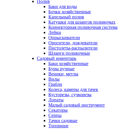
Полив
Баки для воды
Бочки хозяйственные
Капельный полив
Катушки для шлангов поливочых
Коннекторная поливочная система
Лейки
Опрыскиватели
Оросители, дождеватели
Пистолеты-распылители
Шланги поливочные
Садовый инвентарь
Баки хозяйственные
Буры ручные
Веники, метлы
Вилы
Грабли
Колеса, камеры для тачек
Кусторезы, сучкорезы
Лопаты
Малый садовый инструмент
Секаторы
Серпы
Тачки садовые
Топорище