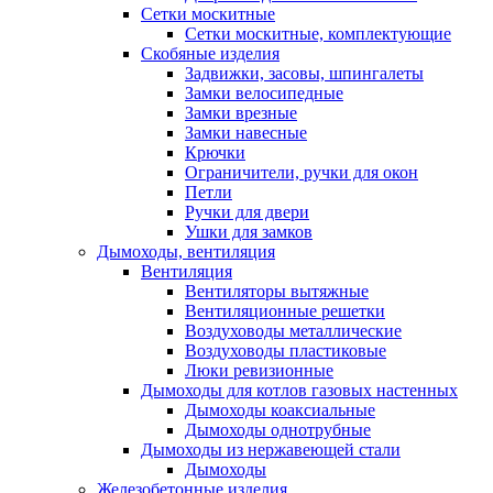
Сетки москитные
Сетки москитные, комплектующие
Скобяные изделия
Задвижки, засовы, шпингалеты
Замки велосипедные
Замки врезные
Замки навесные
Крючки
Ограничители, ручки для окон
Петли
Ручки для двери
Ушки для замков
Дымоходы, вентиляция
Вентиляция
Вентиляторы вытяжные
Вентиляционные решетки
Воздуховоды металлические
Воздуховоды пластиковые
Люки ревизионные
Дымоходы для котлов газовых настенных
Дымоходы коаксиальные
Дымоходы однотрубные
Дымоходы из нержавеющей стали
Дымоходы
Железобетонные изделия