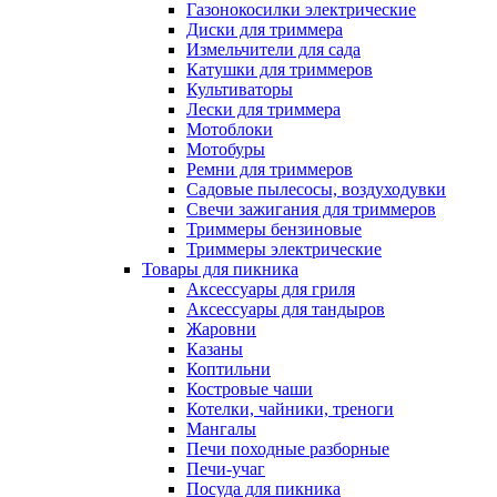
Газонокосилки электрические
Диски для триммера
Измельчители для сада
Катушки для триммеров
Культиваторы
Лески для триммера
Мотоблоки
Мотобуры
Ремни для триммеров
Садовые пылесосы, воздуходувки
Свечи зажигания для триммеров
Триммеры бензиновые
Триммеры электрические
Товары для пикника
Аксессуары для гриля
Аксессуары для тандыров
Жаровни
Казаны
Коптильни
Костровые чаши
Котелки, чайники, треноги
Мангалы
Печи походные разборные
Печи-учаг
Посуда для пикника