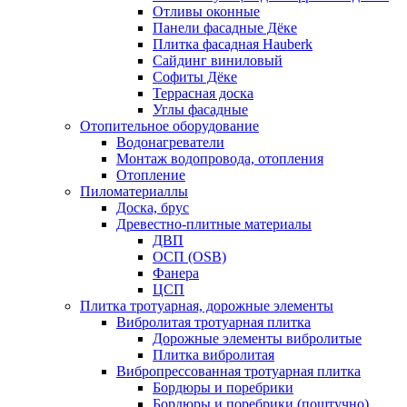
Отливы оконные
Панели фасадные Дёке
Плитка фасадная Hauberk
Сайдинг виниловый
Софиты Дёке
Террасная доска
Углы фасадные
Отопительное оборудование
Водонагреватели
Монтаж водопровода, отопления
Отопление
Пиломатериаллы
Доска, брус
Древестно-плитные материалы
ДВП
ОСП (OSB)
Фанера
ЦСП
Плитка тротуарная, дорожные элементы
Вибролитая тротуарная плитка
Дорожные элементы вибролитые
Плитка вибролитая
Вибропрессованная тротуарная плитка
Бордюры и поребрики
Бордюры и поребрики (поштучно)