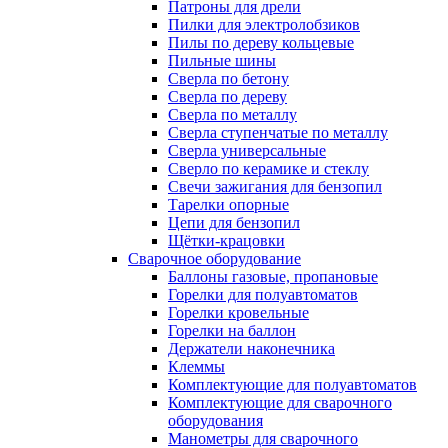
Патроны для дрели
Пилки для электролобзиков
Пилы по дереву кольцевые
Пильные шины
Сверла по бетону
Сверла по дереву
Сверла по металлу
Сверла ступенчатые по металлу
Сверла универсальные
Сверло по керамике и стеклу
Свечи зажигания для бензопил
Тарелки опорные
Цепи для бензопил
Щётки-крацовки
Сварочное оборудование
Баллоны газовые, пропановые
Горелки для полуавтоматов
Горелки кровельные
Горелки на баллон
Держатели наконечника
Клеммы
Комплектующие для полуавтоматов
Комплектующие для сварочного
оборудования
Манометры для сварочного