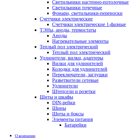
Светильники настенно-потолочные
Светильники точечные
Фонари, светильники-переноски
Счетчики электрические
Счетчики электрические 1-фазные
ТЭНы, аноды, термостаты
Аноды
Нагревательные элементы
Теплый пол электрический
Теплый пол электрический
Удлинители, вилки, адаптеры
Вилки для удлинителей
Колодки для удлинителей
Переключатели, заглушки
Разветвители сетевые
Удлинители
Штепсели и розетки
Щиты и шкафы
DIN-рейки
Шины
Щиты и боксы
Элементы питания
Батарейки
О компании