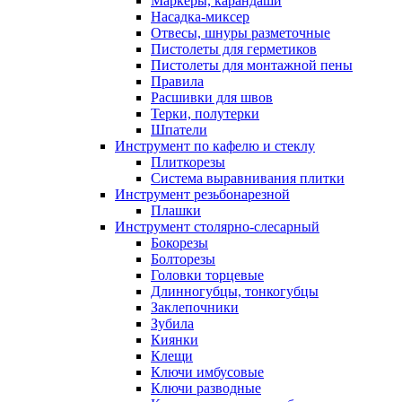
Маркеры, карандаши
Насадка-миксер
Отвесы, шнуры разметочные
Пистолеты для герметиков
Пистолеты для монтажной пены
Правила
Расшивки для швов
Терки, полутерки
Шпатели
Инструмент по кафелю и стеклу
Плиткорезы
Система выравнивания плитки
Инструмент резьбонарезной
Плашки
Инструмент столярно-слесарный
Бокорезы
Болторезы
Головки торцевые
Длинногубцы, тонкогубцы
Заклепочники
Зубила
Киянки
Клещи
Ключи имбусовые
Ключи разводные