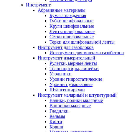
Инструмент
Абразивные материалы
Бумага наждачная
Губки шлифовальные
Круги шлифовальные
Ленты шлифовальные
Сетки шлифовальные
Терки для шлифовальной ленты
Инструмент для газоблоков
Инструмент для монтажа газобетона
Инструмент измерительный
Рулетки, мерные ленты
Транспортиры, линейки
Угольники
Уровни гидростатические
Уровни пузырьковые
Штангенциркули
Инструмент малярный и штукатурный
Валики, ролики малярные
Ванночки малярные
Гладилки
Кельмы
Кисти
Ковши