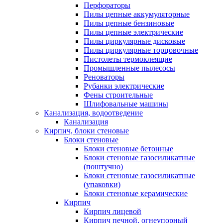
Перфораторы
Пилы цепные аккумуляторные
Пилы цепные бензиновые
Пилы цепные электрические
Пилы циркулярные дисковые
Пилы циркулярные торцовочные
Пистолеты термоклеящие
Промышленные пылесосы
Реноваторы
Рубанки электрические
Фены строительные
Шлифовальные машины
Канализация, водоотведение
Канализация
Кирпич, блоки стеновые
Блоки стеновые
Блоки стеновые бетонные
Блоки стеновые газосиликатные
(поштучно)
Блоки стеновые газосиликатные
(упаковки)
Блоки стеновые керамические
Кирпич
Кирпич лицевой
Кирпич печной, огнеупорный