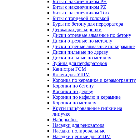
Биты с наконечником PH
Биты с наконечником PZ
Биты с наконечником Torx
Биты с торцевой головкой
Буры по бетону для перфоратора
Державки для коронки
Диски отрезные алмазные по бетону
Диски отрезные по металлу
Диски отреные алмазные по керамике
Диски пильные по дереву
Диски пильные по металлу
Зубила для перфораторов
Канистры ГСМ
Ключи для УШМ
Коронка по керамике и керамограниту
Коронки по бетону
Коронки по дереву
Коронки по кафелю и керамике
Коронки по металлу
Круги шлифовальные гибкие на
липучке
Наборы бит
Насадки для реноватора
Насадки полировальные
Насадки цепные для УШМ