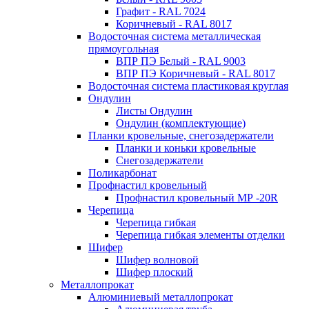
Графит - RAL 7024
Коричневый - RAL 8017
Водосточная система металлическая
прямоугольная
ВПР ПЭ Белый - RAL 9003
ВПР ПЭ Коричневый - RAL 8017
Водосточная система пластиковая круглая
Ондулин
Листы Ондулин
Ондулин (комплектующие)
Планки кровельные, снегозадержатели
Планки и коньки кровельные
Снегозадержатели
Поликарбонат
Профнастил кровельный
Профнастил кровельный МР -20R
Черепица
Черепица гибкая
Черепица гибкая элементы отделки
Шифер
Шифер волновой
Шифер плоский
Металлопрокат
Алюминиевый металлопрокат