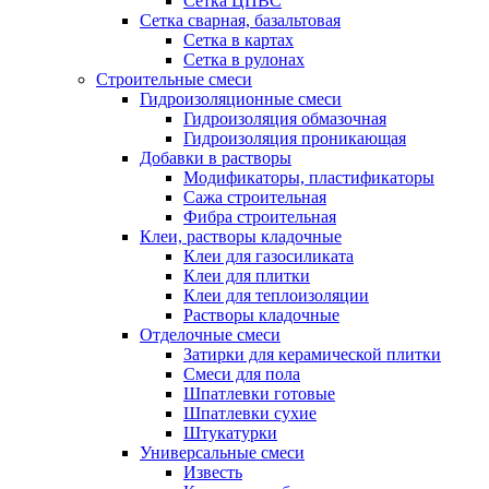
Сетка ЦПВС
Сетка сварная, базальтовая
Сетка в картах
Сетка в рулонах
Строительные смеси
Гидроизоляционные смеси
Гидроизоляция обмазочная
Гидроизоляция проникающая
Добавки в растворы
Модификаторы, пластификаторы
Сажа строительная
Фибра строительная
Клеи, растворы кладочные
Клеи для газосиликата
Клеи для плитки
Клеи для теплоизоляции
Растворы кладочные
Отделочные смеси
Затирки для керамической плитки
Смеси для пола
Шпатлевки готовые
Шпатлевки сухие
Штукатурки
Универсальные смеси
Известь