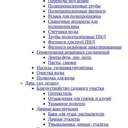
Переходы под шланг
Полипропиленовые трубы
Полипропиленовые фитинги
Резаки для полипропилена
Сварочные аппараты для
полипропилена
Счетчики воды
Трубы полиэтиленовые ПНД
Фитинги для труб ПНД
Фитинги резьбовые никелированные
Герметизация резьбовых соединений
Ленты-фум, лен, нити
Пасты, смазки
Насосы, гидроаккумуляторы
Очистка воды
Подводка для воды
Дача, сад, огород
Благоуствойство садового участка
Геотекстиль
Ограждения для грядок и клумб
Укрывное полотно
Дачные конструкции
Баки для душа, распылители
Дачные туалеты
Умывальники дачные, туалеты