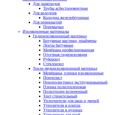
Для дымоходов
Трубы асбестоцементные
Для колодцев
Колодцы железобетонные
Для перекрытий
Перемычки
Изоляционные материалы
Гидроизоляционный материал
Битумные мастики, праймеры
Ленты битумные
Мембрана профилированная
Отсечная гидроизоляция
Рубероид
Стеклоизол
Тепло-звукоизоляционный материал
Мембраны, пленки изоляционные
Пенопласт
Пенополистирол экструдированный
Пленка полиэтиленовая
Полиэтилен вспененный
Тент строительный
Уплотнители для окон и дверей
Утеплители в плитах
Утеплители в рулонах
Утеплители для труб