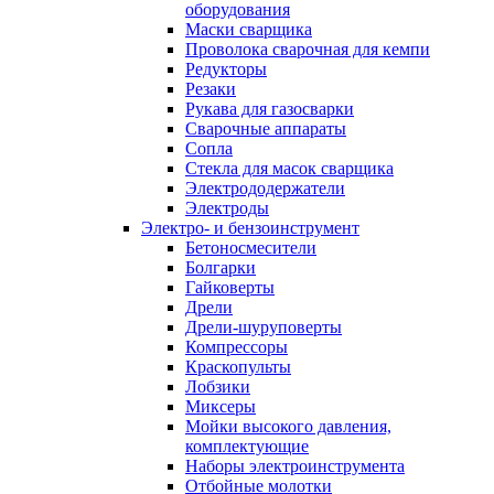
оборудования
Маски сварщика
Проволока сварочная для кемпи
Редукторы
Резаки
Рукава для газосварки
Сварочные аппараты
Сопла
Стекла для масок сварщика
Электрододержатели
Электроды
Электро- и бензоинструмент
Бетоносмесители
Болгарки
Гайковерты
Дрели
Дрели-шуруповерты
Компрессоры
Краскопульты
Лобзики
Миксеры
Мойки высокого давления,
комплектующие
Наборы электроинструмента
Отбойные молотки