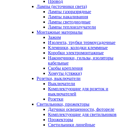
Провод
Лампы (источники света)
Лампы газоразрядные
Лампы накаливания
Лампы светодиодные
Лампы теплоизлучатели
Монтажные материалы
Зажим
Изолента, трубки термоусадочные
Клемники, колодки клеммные
Коробки электромонтажные
Наконечники, гильзы, изоляторы
кабельные
Скобы крепления
Хомуты (стяжки)
Розетки, выключатели
Выключатели
Комплектующие для розеток и
выключателей
Розетки
Светильники, прожекторы
Датчики освещенности, фотореле
Комплектующие для светильников
Прожекторы
Светильники линейные