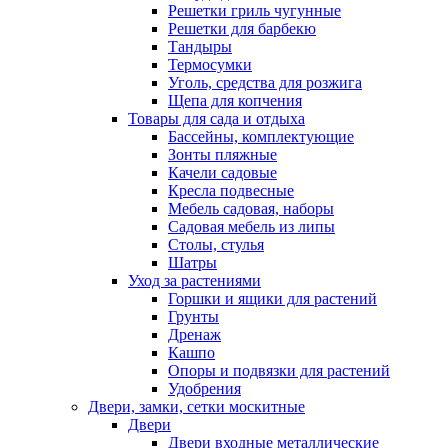
Решетки гриль чугунные
Решетки для барбекю
Тандыры
Термосумки
Уголь, средства для розжига
Щепа для копчения
Товары для сада и отдыха
Бассейны, комплектующие
Зонты пляжные
Качели садовые
Кресла подвесные
Мебель садовая, наборы
Садовая мебель из липы
Столы, стулья
Шатры
Уход за растениями
Горшки и ящики для растений
Грунты
Дренаж
Кашпо
Опоры и подвязки для растений
Удобрения
Двери, замки, сетки москитные
Двери
Двери входные металлические