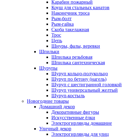
Карабин пожарный
Коуш для стальных канатов
Наконечник троса
Рым-болт
Рым-гайка
Скоба такелажная
Трос
Цепь
Шнуры, фалы, веревки
Шпильки
Шпилька резьбовая
Шпилька сантехническая
Шурупы
Шуруп кольцо-полукольцо
Шуруп по бетону (нагель)
Шуруп с шестигранной головкой
Шуруп универсальный желтый
Шуруп-костыль
Новогодние товары
Домашний декор
Декоративные фигуры
Искусственные ёлки
Электрогирлянды домашние
Уличный декор
Электрогирлянды для улиц