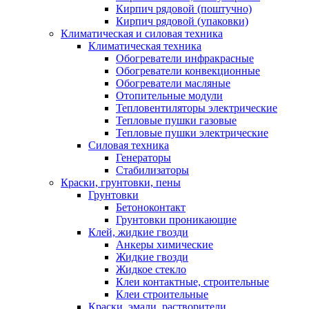
Кирпич рядовой (поштучно)
Кирпич рядовой (упаковки)
Климатическая и силовая техника
Климатическая техника
Обогреватели инфракрасные
Обогреватели конвекционные
Обогреватели масляные
Отопительные модули
Тепловентиляторы электрические
Тепловые пушки газовые
Тепловые пушки электрические
Силовая техника
Генераторы
Стабилизаторы
Краски, грунтовки, пены
Грунтовки
Бетоноконтакт
Грунтовки проникающие
Клей, жидкие гвозди
Анкеры химические
Жидкие гвозди
Жидкое стекло
Клеи контактные, строительные
Клеи строительные
Краски, эмали, растворители