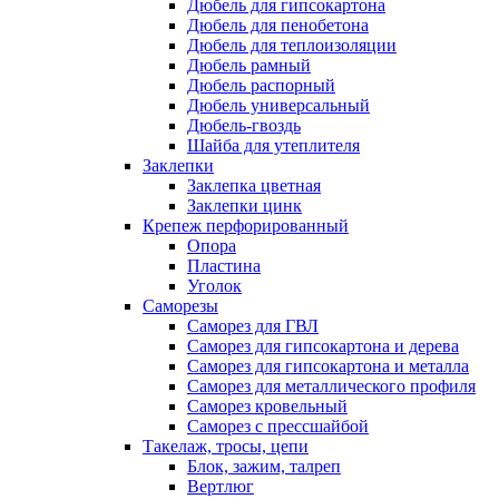
Дюбель для гипсокартона
Дюбель для пенобетона
Дюбель для теплоизоляции
Дюбель рамный
Дюбель распорный
Дюбель универсальный
Дюбель-гвоздь
Шайба для утеплителя
Заклепки
Заклепка цветная
Заклепки цинк
Крепеж перфорированный
Опора
Пластина
Уголок
Саморезы
Саморез для ГВЛ
Саморез для гипсокартона и дерева
Саморез для гипсокартона и металла
Саморез для металлического профиля
Саморез кровельный
Саморез с прессшайбой
Такелаж, тросы, цепи
Блок, зажим, талреп
Вертлюг