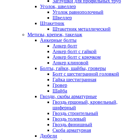
Заглушки для профильных труб
Уголок, швеллер
Уголок равнополочный
Швеллер
Штакетник
Штакетник металлический
Метизы, крепеж, такелаж
Анкерные болты
Анкер болт
Анкер болт с гайкой
Анкер болт с крючком
Анкер клиновой
Болты, гайки, шайбы, гроверы
Болт c шестигранной головкой
Гайка шестигранная
Гровер
Шайба
Гвозди, скобы арматурные
Гвоздь ершоный, кровельный,
шиферный
Гвоздь строительный
Гвоздь толевый
Гвоздь финишный
Скоба арматурная
Дюбели