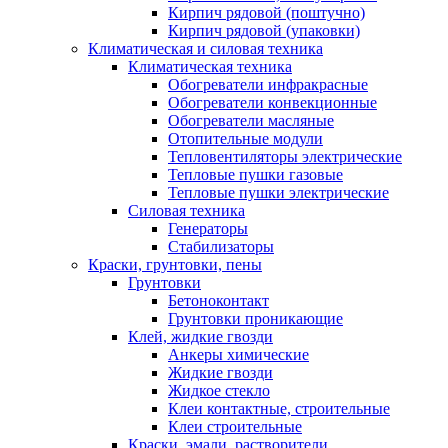
Кирпич рядовой (поштучно)
Кирпич рядовой (упаковки)
Климатическая и силовая техника
Климатическая техника
Обогреватели инфракрасные
Обогреватели конвекционные
Обогреватели масляные
Отопительные модули
Тепловентиляторы электрические
Тепловые пушки газовые
Тепловые пушки электрические
Силовая техника
Генераторы
Стабилизаторы
Краски, грунтовки, пены
Грунтовки
Бетоноконтакт
Грунтовки проникающие
Клей, жидкие гвозди
Анкеры химические
Жидкие гвозди
Жидкое стекло
Клеи контактные, строительные
Клеи строительные
Краски, эмали, растворители