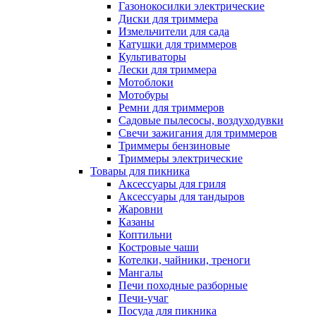
Газонокосилки электрические
Диски для триммера
Измельчители для сада
Катушки для триммеров
Культиваторы
Лески для триммера
Мотоблоки
Мотобуры
Ремни для триммеров
Садовые пылесосы, воздуходувки
Свечи зажигания для триммеров
Триммеры бензиновые
Триммеры электрические
Товары для пикника
Аксессуары для гриля
Аксессуары для тандыров
Жаровни
Казаны
Коптильни
Костровые чаши
Котелки, чайники, треноги
Мангалы
Печи походные разборные
Печи-учаг
Посуда для пикника