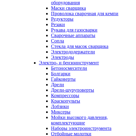
оборудования
Маски сварщика
Проволока сварочная для кемпи
Редукторы
Резаки
Рукава для газосварки
Сварочные аппараты
Сопла
Стекла для масок сварщика
Электрододержатели
Электроды
Электро- и бензоинструмент
Бетоносмесители
Болгарки
Гайковерты
Дрели
Дрели-шуруповерты
Компрессоры
Краскопульты
Лобзики
Миксеры
Мойки высокого давления,
комплектующие
Наборы электроинструмента
Отбойные молотки