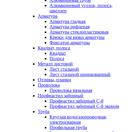
Алюминиевая труба
Алюминиевый уголок, полоса,
швеллер
Арматура
Арматура гладкая
Арматура рифленая
Арматура стеклопластиковая
Крюки для вязки арматуры
Фиксатор арматуры
Квадрат, полоса
Квадрат
Полоса
Металл листовой
Лист стальной
Лист стальной оцинкованный
Отливы, планки
Проволока
Проволока вязальная
Профнастил заборный
Профнастил заборный С-8
Профнастил заборный С-8 эконом
Труба
Круглая водогазопроводная,
электросварная
Профильная труба