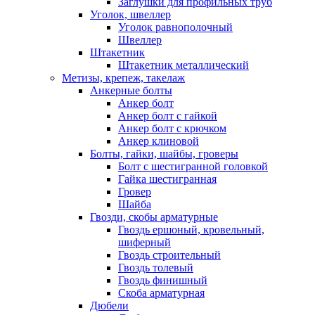
Заглушки для профильных труб
Уголок, швеллер
Уголок равнополочный
Швеллер
Штакетник
Штакетник металлический
Метизы, крепеж, такелаж
Анкерные болты
Анкер болт
Анкер болт с гайкой
Анкер болт с крючком
Анкер клиновой
Болты, гайки, шайбы, гроверы
Болт c шестигранной головкой
Гайка шестигранная
Гровер
Шайба
Гвозди, скобы арматурные
Гвоздь ершоный, кровельный,
шиферный
Гвоздь строительный
Гвоздь толевый
Гвоздь финишный
Скоба арматурная
Дюбели