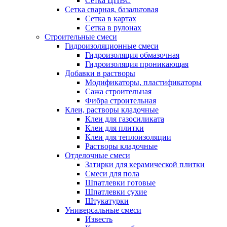
Сетка ЦПВС
Сетка сварная, базальтовая
Сетка в картах
Сетка в рулонах
Строительные смеси
Гидроизоляционные смеси
Гидроизоляция обмазочная
Гидроизоляция проникающая
Добавки в растворы
Модификаторы, пластификаторы
Сажа строительная
Фибра строительная
Клеи, растворы кладочные
Клеи для газосиликата
Клеи для плитки
Клеи для теплоизоляции
Растворы кладочные
Отделочные смеси
Затирки для керамической плитки
Смеси для пола
Шпатлевки готовые
Шпатлевки сухие
Штукатурки
Универсальные смеси
Известь