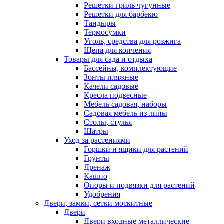
Решетки гриль чугунные
Решетки для барбекю
Тандыры
Термосумки
Уголь, средства для розжига
Щепа для копчения
Товары для сада и отдыха
Бассейны, комплектующие
Зонты пляжные
Качели садовые
Кресла подвесные
Мебель садовая, наборы
Садовая мебель из липы
Столы, стулья
Шатры
Уход за растениями
Горшки и ящики для растений
Грунты
Дренаж
Кашпо
Опоры и подвязки для растений
Удобрения
Двери, замки, сетки москитные
Двери
Двери входные металлические