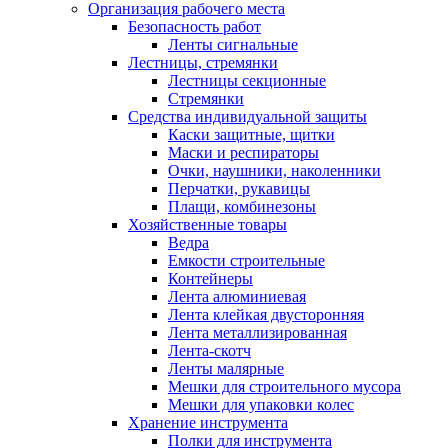
Организация рабочего места
Безопасность работ
Ленты сигнальные
Лестницы, стремянки
Лестницы секционные
Стремянки
Средства индивидуальной защиты
Каски защитные, щитки
Маски и респираторы
Очки, наушники, наколенники
Перчатки, рукавицы
Плащи, комбинезоны
Хозяйственные товары
Ведра
Емкости строительные
Контейнеры
Лента алюминиевая
Лента клейкая двусторонняя
Лента металлизированная
Лента-скотч
Ленты малярные
Мешки для строительного мусора
Мешки для упаковки колес
Хранение инструмента
Полки для инструмента