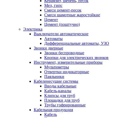
Керамзит, щебень, песок
Мел, гипс
Смеси цемент-песок
Смеси шамотные жаростойкие
Цемент
Цемент (поштучно)
Электрика
Выключатели автоматические
Автоматы
Дифференциальные автоматы, УЗО
Звонки дверные
Звонки беспроводные
Кнопки для электрических звонков
Инструмент, измерительные приборы
Мультиметры
Отвертки индикаторные
Паяльники
Кабеленесущие системы
Вводы кабельные
Кабель-каналы
Клипсы для труб
Площадки для труб
Трубы гофрированные
Кабельная продукция
Кабель