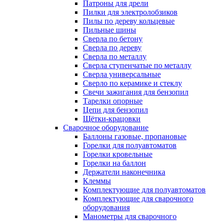
Патроны для дрели
Пилки для электролобзиков
Пилы по дереву кольцевые
Пильные шины
Сверла по бетону
Сверла по дереву
Сверла по металлу
Сверла ступенчатые по металлу
Сверла универсальные
Сверло по керамике и стеклу
Свечи зажигания для бензопил
Тарелки опорные
Цепи для бензопил
Щётки-крацовки
Сварочное оборудование
Баллоны газовые, пропановые
Горелки для полуавтоматов
Горелки кровельные
Горелки на баллон
Держатели наконечника
Клеммы
Комплектующие для полуавтоматов
Комплектующие для сварочного
оборудования
Манометры для сварочного