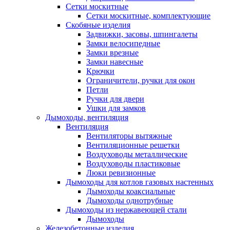
Сетки москитные
Сетки москитные, комплектующие
Скобяные изделия
Задвижки, засовы, шпингалеты
Замки велосипедные
Замки врезные
Замки навесные
Крючки
Ограничители, ручки для окон
Петли
Ручки для двери
Ушки для замков
Дымоходы, вентиляция
Вентиляция
Вентиляторы вытяжные
Вентиляционные решетки
Воздуховоды металлические
Воздуховоды пластиковые
Люки ревизионные
Дымоходы для котлов газовых настенных
Дымоходы коаксиальные
Дымоходы однотрубные
Дымоходы из нержавеющей стали
Дымоходы
Железобетонные изделия