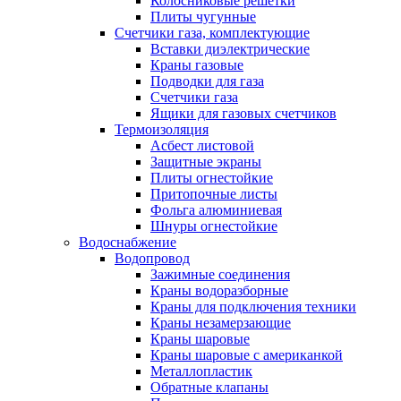
Колосниковые решетки
Плиты чугунные
Счетчики газа, комплектующие
Вставки диэлектрические
Краны газовые
Подводки для газа
Счетчики газа
Ящики для газовых счетчиков
Термоизоляция
Асбест листовой
Защитные экраны
Плиты огнестойкие
Притопочные листы
Фольга алюминиевая
Шнуры огнестойкие
Водоснабжение
Водопровод
Зажимные соединения
Краны водоразборные
Краны для подключения техники
Краны незамерзающие
Краны шаровые
Краны шаровые с американкой
Металлопластик
Обратные клапаны