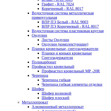
Графит - RAL 7024
Коричневый - RAL 8017
Водосточная система металлическая
прямоугольная
ВПР ПЭ Белый - RAL 9003
ВПР ПЭ Коричневый - RAL 8017
Водосточная система пластиковая круглая
Ондулин
Листы Ондулин
Ондулин (комплектующие)
Планки кровельные, снегозадержатели
Планки и коньки кровельные
Снегозадержатели
Поликарбонат
Профнастил кровельный
Профнастил кровельный МР -20R
Черепица
Черепица гибкая
Черепица гибкая элементы отделки
Шифер
Шифер волновой
Шифер плоский
Металлопрокат
Алюминиевый металлопрокат