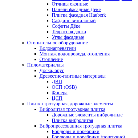
Отливы оконные
Панели фасадные Дёке
Плитка фасадная Hauberk
Сайдинг виниловый
Софиты Дёке
Террасная доска
Углы фасадные
Отопительное оборудование
Водонагреватели
Монтаж водопровода, отопления
Отопление
Пиломатериаллы
Доска, брус
Древестно-плитные материалы
ДВП
ОСП (OSB)
Фанера
ЦСП
Плитка тротуарная, дорожные элементы
Вибролитая тротуарная плитка
Дорожные элементы вибролитые
Плитка вибролитая
Вибропрессованная тротуарная плитка
Бордюры и поребрики
Бордюры и поребрики (поштучно)