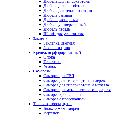
Дюбель для гипсокартона
Дюбель для пенобетона
Дюбель для теплоизоляции
Дюбель рамный
Дюбель распорный
Дюбель универсальный
Дюбель-гвоздь
Шайба для утеплителя
Заклепки
Заклепка цветная
Заклепки цинк
Крепеж перфорированный
Опора
Пластина
Уголок
Саморезы
Саморез для ГВЛ
Саморез для гипсокартона и дерева
Саморез для гипсокартона и металла
Саморез для металлического профиля
Саморез кровельный
Саморез с прессшайбой
Такелаж, тросы, цепи
Блок, зажим, талреп
Вертлюг