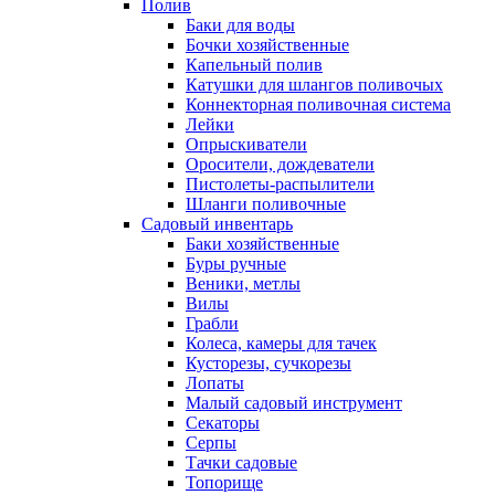
Полив
Баки для воды
Бочки хозяйственные
Капельный полив
Катушки для шлангов поливочых
Коннекторная поливочная система
Лейки
Опрыскиватели
Оросители, дождеватели
Пистолеты-распылители
Шланги поливочные
Садовый инвентарь
Баки хозяйственные
Буры ручные
Веники, метлы
Вилы
Грабли
Колеса, камеры для тачек
Кусторезы, сучкорезы
Лопаты
Малый садовый инструмент
Секаторы
Серпы
Тачки садовые
Топорище