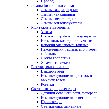
Провод
Лампы (источники света)
Лампы газоразрядные
Лампы накаливания
Лампы светодиодные
Лампы теплоизлучатели
Монтажные материалы
Зажим
Изолента, трубки термоусадочные
Клемники, колодки клеммные
Коробки электромонтажные
Наконечники, гильзы, изоляторы
кабельные
Скобы крепления
Хомуты (стяжки)
Розетки, выключатели
Выключатели
Комплектующие для розеток и
выключателей
Розетки
Светильники, прожекторы
Датчики освещенности, фотореле
Комплектующие для светильников
Прожекторы
Светильники линейные