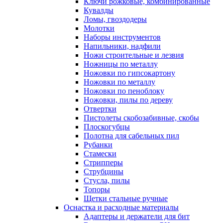
Ключи рожковые, комбинированные
Кувалды
Ломы, гвоздодеры
Молотки
Наборы инструментов
Напильники, надфили
Ножи строительные и лезвия
Ножницы по металлу
Ножовки по гипсокартону
Ножовки по металлу
Ножовки по пеноблоку
Ножовки, пилы по дереву
Отвертки
Пистолеты скобозабивные, скобы
Плоскогубцы
Полотна для сабельных пил
Рубанки
Стамески
Стрипперы
Струбцины
Стусла, пилы
Топоры
Щетки стальные ручные
Оснастка и расходные материалы
Адаптеры и держатели для бит