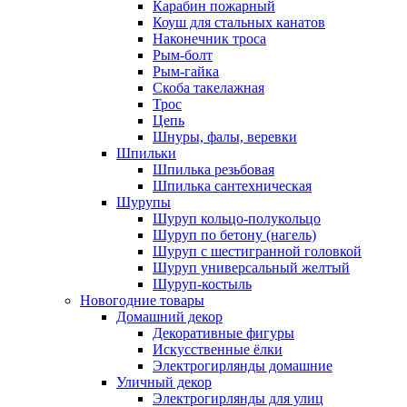
Карабин пожарный
Коуш для стальных канатов
Наконечник троса
Рым-болт
Рым-гайка
Скоба такелажная
Трос
Цепь
Шнуры, фалы, веревки
Шпильки
Шпилька резьбовая
Шпилька сантехническая
Шурупы
Шуруп кольцо-полукольцо
Шуруп по бетону (нагель)
Шуруп с шестигранной головкой
Шуруп универсальный желтый
Шуруп-костыль
Новогодние товары
Домашний декор
Декоративные фигуры
Искусственные ёлки
Электрогирлянды домашние
Уличный декор
Электрогирлянды для улиц