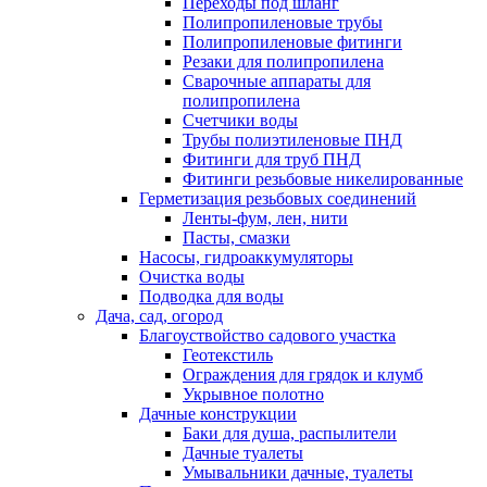
Переходы под шланг
Полипропиленовые трубы
Полипропиленовые фитинги
Резаки для полипропилена
Сварочные аппараты для
полипропилена
Счетчики воды
Трубы полиэтиленовые ПНД
Фитинги для труб ПНД
Фитинги резьбовые никелированные
Герметизация резьбовых соединений
Ленты-фум, лен, нити
Пасты, смазки
Насосы, гидроаккумуляторы
Очистка воды
Подводка для воды
Дача, сад, огород
Благоуствойство садового участка
Геотекстиль
Ограждения для грядок и клумб
Укрывное полотно
Дачные конструкции
Баки для душа, распылители
Дачные туалеты
Умывальники дачные, туалеты