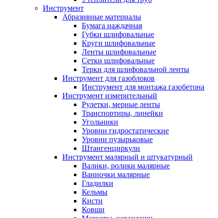
Инструмент
Абразивные материалы
Бумага наждачная
Губки шлифовальные
Круги шлифовальные
Ленты шлифовальные
Сетки шлифовальные
Терки для шлифовальной ленты
Инструмент для газоблоков
Инструмент для монтажа газобетона
Инструмент измерительный
Рулетки, мерные ленты
Транспортиры, линейки
Угольники
Уровни гидростатические
Уровни пузырьковые
Штангенциркули
Инструмент малярный и штукатурный
Валики, ролики малярные
Ванночки малярные
Гладилки
Кельмы
Кисти
Ковши