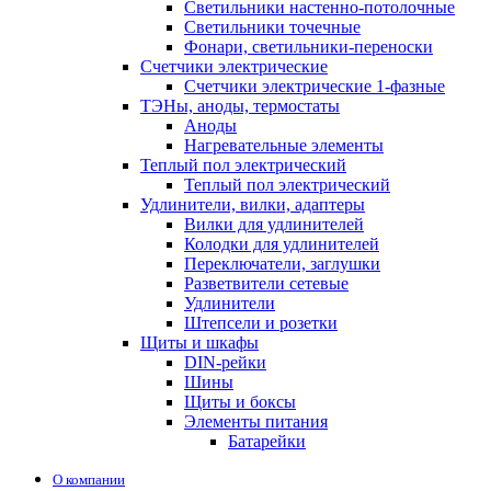
Светильники настенно-потолочные
Светильники точечные
Фонари, светильники-переноски
Счетчики электрические
Счетчики электрические 1-фазные
ТЭНы, аноды, термостаты
Аноды
Нагревательные элементы
Теплый пол электрический
Теплый пол электрический
Удлинители, вилки, адаптеры
Вилки для удлинителей
Колодки для удлинителей
Переключатели, заглушки
Разветвители сетевые
Удлинители
Штепсели и розетки
Щиты и шкафы
DIN-рейки
Шины
Щиты и боксы
Элементы питания
Батарейки
О компании