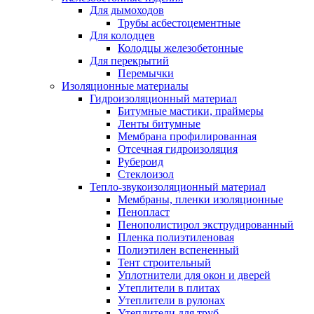
Для дымоходов
Трубы асбестоцементные
Для колодцев
Колодцы железобетонные
Для перекрытий
Перемычки
Изоляционные материалы
Гидроизоляционный материал
Битумные мастики, праймеры
Ленты битумные
Мембрана профилированная
Отсечная гидроизоляция
Рубероид
Стеклоизол
Тепло-звукоизоляционный материал
Мембраны, пленки изоляционные
Пенопласт
Пенополистирол экструдированный
Пленка полиэтиленовая
Полиэтилен вспененный
Тент строительный
Уплотнители для окон и дверей
Утеплители в плитах
Утеплители в рулонах
Утеплители для труб