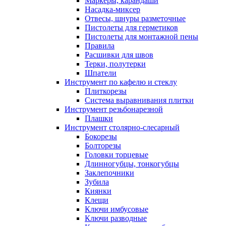
Маркеры, карандаши
Насадка-миксер
Отвесы, шнуры разметочные
Пистолеты для герметиков
Пистолеты для монтажной пены
Правила
Расшивки для швов
Терки, полутерки
Шпатели
Инструмент по кафелю и стеклу
Плиткорезы
Система выравнивания плитки
Инструмент резьбонарезной
Плашки
Инструмент столярно-слесарный
Бокорезы
Болторезы
Головки торцевые
Длинногубцы, тонкогубцы
Заклепочники
Зубила
Киянки
Клещи
Ключи имбусовые
Ключи разводные