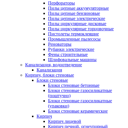
Перфораторы
Пилы цепные аккумуляторные
Пилы цепные бензиновые
Пилы цепные электрические
Пилы циркулярные дисковые
Пилы циркулярные торцовочные
Пистолеты термоклеящие
Промышленные пылесосы
Реноваторы
Рубанки электрические
Фены строительные
Шлифовальные машины
Канализация, водоотведение
Канализация
Кирпич, блоки стеновые
Блоки стеновые
Блоки стеновые бетонные
Блоки стеновые газосиликатные
(поштучно)
Блоки стеновые газосиликатные
(упаковки)
Блоки стеновые керамические
Кирпич
Кирпич лицевой
Кирпич печной, огнеупорный