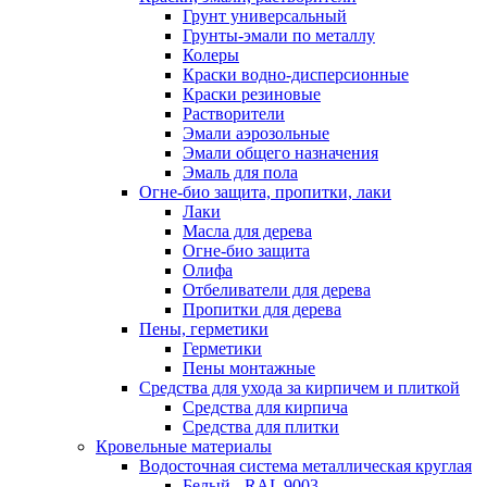
Грунт универсальный
Грунты-эмали по металлу
Колеры
Краски водно-дисперсионные
Краски резиновые
Растворители
Эмали аэрозольные
Эмали общего назначения
Эмаль для пола
Огне-био защита, пропитки, лаки
Лаки
Масла для дерева
Огне-био защита
Олифа
Отбеливатели для дерева
Пропитки для дерева
Пены, герметики
Герметики
Пены монтажные
Средства для ухода за кирпичем и плиткой
Средства для кирпича
Средства для плитки
Кровельные материалы
Водосточная система металлическая круглая
Белый - RAL 9003