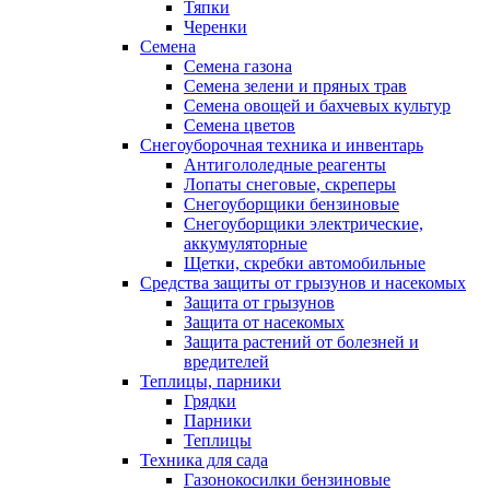
Тяпки
Черенки
Семена
Семена газона
Семена зелени и пряных трав
Семена овощей и бахчевых культур
Семена цветов
Снегоуборочная техника и инвентарь
Антигололедные реагенты
Лопаты снеговые, скреперы
Снегоуборщики бензиновые
Снегоуборщики электрические,
аккумуляторные
Щетки, скребки автомобильные
Средства защиты от грызунов и насекомых
Защита от грызунов
Защита от насекомых
Защита растений от болезней и
вредителей
Теплицы, парники
Грядки
Парники
Теплицы
Техника для сада
Газонокосилки бензиновые