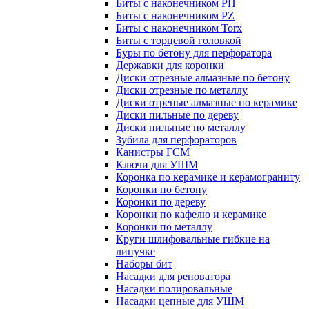
Биты с наконечником PH
Биты с наконечником PZ
Биты с наконечником Torx
Биты с торцевой головкой
Буры по бетону для перфоратора
Державки для коронки
Диски отрезные алмазные по бетону
Диски отрезные по металлу
Диски отреные алмазные по керамике
Диски пильные по дереву
Диски пильные по металлу
Зубила для перфораторов
Канистры ГСМ
Ключи для УШМ
Коронка по керамике и керамограниту
Коронки по бетону
Коронки по дереву
Коронки по кафелю и керамике
Коронки по металлу
Круги шлифовальные гибкие на
липучке
Наборы бит
Насадки для реноватора
Насадки полировальные
Насадки цепные для УШМ