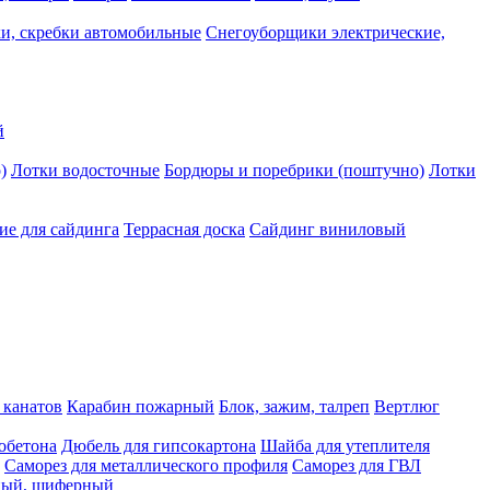
и, скребки автомобильные
Снегоуборщики электрические,
й
)
Лотки водосточные
Бордюры и поребрики (поштучно)
Лотки
е для сайдинга
Террасная доска
Сайдинг виниловый
 канатов
Карабин пожарный
Блок, зажим, талреп
Вертлюг
обетона
Дюбель для гипсокартона
Шайба для утеплителя
Саморез для металлического профиля
Саморез для ГВЛ
ьный, шиферный