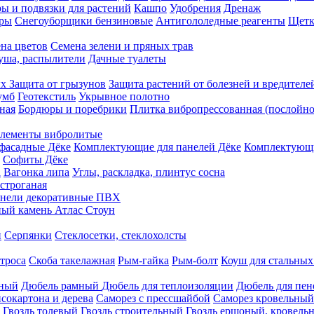
ы и подвязки для растений
Кашпо
Удобрения
Дренаж
еры
Снегоуборщики бензиновые
Антигололедные реагенты
Щетк
на цветов
Семена зелени и пряных трав
душа, распылители
Дачные туалеты
ых
Защита от грызунов
Защита растений от болезней и вредителе
умб
Геотекстиль
Укрывное полотно
ная
Бордюры и поребрики
Плитка вибропрессованная (послойно
лементы вибролитые
фасадные Дёке
Комплектующие для панелей Дёке
Комплектующи
Софиты Дёке
а
Вагонка липа
Углы, раскладка, плинтус сосна
строганая
нели декоративные ПВХ
ый камень Атлас Стоун
н
Серпянки
Стеклосетки, стеклохолсты
троса
Скоба такелажная
Рым-гайка
Рым-болт
Коуш для стальных
рный
Дюбель рамный
Дюбель для теплоизоляции
Дюбель для пен
сокартона и дерева
Саморез с прессшайбой
Саморез кровельный
Гвоздь толевый
Гвоздь строительный
Гвоздь ершоный, кровел