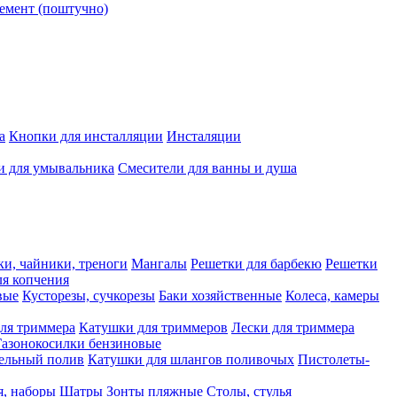
емент (поштучно)
а
Кнопки для инсталляции
Инсталяции
и для умывальника
Смесители для ванны и душа
ки, чайники, треноги
Мангалы
Решетки для барбекю
Решетки
я копчения
вые
Кусторезы, сучкорезы
Баки хозяйственные
Колеса, камеры
ля триммера
Катушки для триммеров
Лески для триммера
Газонокосилки бензиновые
ельный полив
Катушки для шлангов поливочых
Пистолеты-
я, наборы
Шатры
Зонты пляжные
Столы, стулья