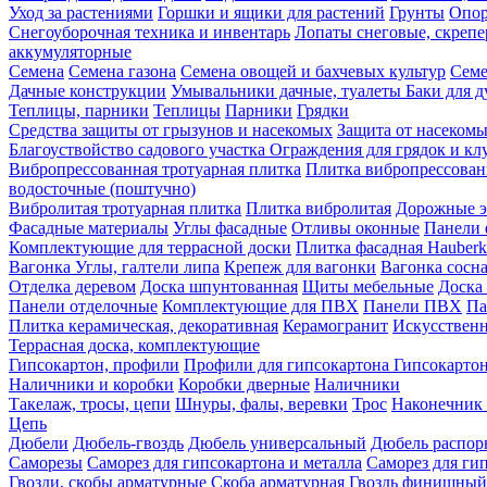
Уход за растениями
Горшки и ящики для растений
Грунты
Опор
Снегоуборочная техника и инвентарь
Лопаты снеговые, скреп
аккумуляторные
Семена
Семена газона
Семена овощей и бахчевых культур
Семе
Дачные конструкции
Умывальники дачные, туалеты
Баки для 
Теплицы, парники
Теплицы
Парники
Грядки
Средства защиты от грызунов и насекомых
Защита от насеком
Благоуствойство садового участка
Ограждения для грядок и кл
Вибропрессованная тротуарная плитка
Плитка вибропрессован
водосточные (поштучно)
Вибролитая тротуарная плитка
Плитка вибролитая
Дорожные э
Фасадные материалы
Углы фасадные
Отливы оконные
Панели 
Комплектующие для террасной доски
Плитка фасадная Hauberk
Вагонка
Углы, галтели липа
Крепеж для вагонки
Вагонка сосн
Отделка деревом
Доска шпунтованная
Щиты мебельные
Доска 
Панели отделочные
Комплектующие для ПВХ
Панели ПВХ
Па
Плитка керамическая, декоративная
Керамогранит
Искусственн
Террасная доска, комплектующие
Гипсокартон, профили
Профили для гипсокартона
Гипсокарто
Наличники и коробки
Коробки дверные
Наличники
Такелаж, тросы, цепи
Шнуры, фалы, веревки
Трос
Наконечник 
Цепь
Дюбели
Дюбель-гвоздь
Дюбель универсальный
Дюбель распо
Саморезы
Саморез для гипсокартона и металла
Саморез для гип
Гвозди, скобы арматурные
Скоба арматурная
Гвоздь финишный