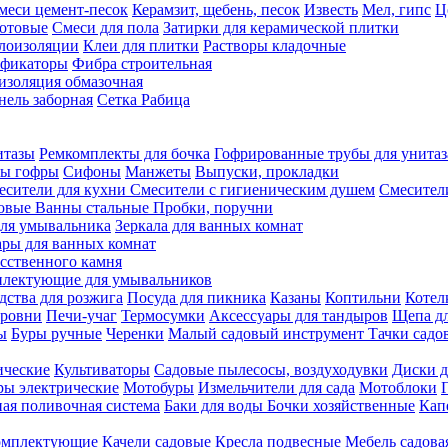
меси цемент-песок
Керамзит, щебень, песок
Известь
Мел, гипс
Ц
отовые
Смеси для пола
Затирки для керамической плитки
плоизоляции
Клеи для плитки
Растворы кладочные
ификаторы
Фибра строительная
изоляция обмазочная
нель заборная
Сетка Рабица
итазы
Ремкомплекты для бочка
Гофрированные трубы для унитаз
бы гофры
Сифоны
Манжеты
Выпуски, прокладки
есители для кухни
Смесители с гигиеническим душем
Смесител
ловые
Ванны стальные
Пробки, поручни
ля умывальника
Зеркала для ванных комнат
ары для ванных комнат
сственного камня
лектующие для умывальников
едства для розжига
Посуда для пикника
Казаны
Коптильни
Котел
ровни
Печи-учаг
Термосумки
Аксессуары для тандыров
Щепа дл
ы
Буры ручные
Черенки
Малый садовый инструмент
Тачки садо
ические
Культиваторы
Садовые пылесосы, воздуходувки
Диски д
ы электрические
Мотобуры
Измельчители для сада
Мотоблоки
ая поливочная система
Баки для воды
Бочки хозяйственные
Кап
комплектующие
Качели садовые
Кресла подвесные
Мебель садова