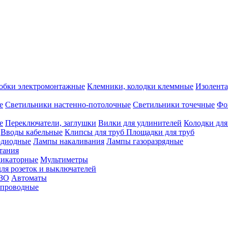
обки электромонтажные
Клемники, колодки клеммные
Изолента
е
Светильники настенно-потолочные
Светильники точечные
Фо
е
Переключатели, заглушки
Вилки для удлинителей
Колодки для
Вводы кабельные
Клипсы для труб
Площадки для труб
одиодные
Лампы накаливания
Лампы газоразрядные
тания
дикаторные
Мультиметры
ля розеток и выключателей
УЗО
Автоматы
спроводные