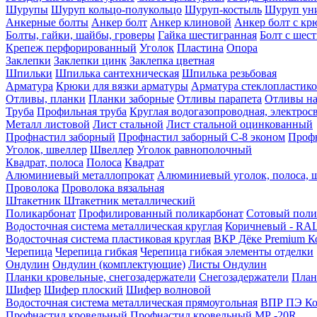
Шурупы
Шуруп кольцо-полукольцо
Шуруп-костыль
Шуруп ун
Анкерные болты
Анкер болт
Анкер клиновой
Анкер болт с кр
Болты, гайки, шайбы, гроверы
Гайка шестигранная
Болт c шес
Крепеж перфорированный
Уголок
Пластина
Опора
Заклепки
Заклепки цинк
Заклепка цветная
Шпильки
Шпилька сантехническая
Шпилька резьбовая
Арматура
Крюки для вязки арматуры
Арматура стеклопластико
Отливы, планки
Планки заборные
Отливы парапета
Отливы на
Труба
Профильная труба
Круглая водогазопроводная, электрос
Металл листовой
Лист стальной
Лист стальной оцинкованный
Профнастил заборный
Профнастил заборный С-8 эконом
Профн
Уголок, швеллер
Швеллер
Уголок равнополочный
Квадрат, полоса
Полоса
Квадрат
Алюминиевый металлопрокат
Алюминиевый уголок, полоса, 
Проволока
Проволока вязальная
Штакетник
Штакетник металлический
Поликарбонат
Профилированный поликарбонат
Сотовый поли
Водосточная система металлическая круглая
Коричневый - RAL
Водосточная система пластиковая круглая
ВКР Дёке Premium К
Черепица
Черепица гибкая
Черепица гибкая элементы отделки
Ондулин
Ондулин (комплектующие)
Листы Ондулин
Планки кровельные, снегозадержатели
Снегозадержатели
План
Шифер
Шифер плоский
Шифер волновой
Водосточная система металлическая прямоугольная
ВПР ПЭ Ко
Профнастил кровельный
Профнастил кровельный МР -20R