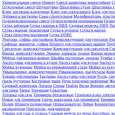
Универсальные смеси
Цемент
Смеси шамотные жаростойкие
С
Отделочные смеси
Штукатурки
Шпатлевки сухие
Шпатлевки г
Клеи, растворы кладочные
Клеи для газосиликата
Клеи для те
Добавки в растворы
Сажа строительная
Модификаторы, пласт
Гидроизоляционные смеси
Гидроизоляция проникающая
Гидро
Сетка заборная
Сетка сварная в ПВХ
Садовая решетка ПВХ
Па
Сетка сварная, базальтовая
Сетка в рулонах
Сетка в картах
Сетка просечно-вытяжная
Сетка ЦПВС
Унитазы, гофры, инсталяции
Комплектующие для унитазов
Ун
Сифоны, манжеты, гофры
Шланги для стиральных машин
Тру
Смесители, комплектующие
Комплектующие для смесителя
См
Ванны, комплектующие
Экраны, каркасы, ножки
Ванны акри
Мебель для ванных комнат
Шкафы настенные, пеналы
Тумбы д
Аксессуары для ванны и кухни
Аксессуары для кухни
Аксессу
Мойки кухонные
Мойки из нержавеющей стали
Мойки из иску
Умывальники, комплектующие
Умывальники, пьедесталы
Комп
Товары для пикника
Тандыры
Аксессуары для гриля
Уголь, ср
гриль чугунные
Костровые чаши
Печи походные разборные
Жа
Садовый инвентарь
Лопаты
Серпы
Грабли
Вилы
Веники, метл
для тачек
Тяпки
Топорище
Секаторы
Техника для сада
Триммеры бензиновые
Газонокосилки электр
Ремни для триммеров
Свечи зажигания для триммеров
Триммер
Полив
Шланги поливочные
Опрыскиватели
Лейки
Коннекторн
распылители
Оросители, дождеватели
Товары для сада и отдыха
Садовая мебель из липы
Бассейны, 