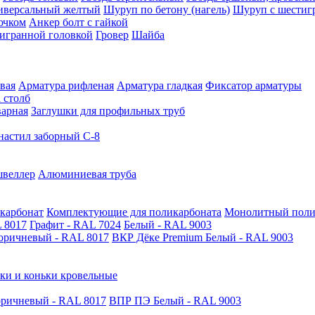
иверсальный желтый
Шуруп по бетону (нагель)
Шуруп с шестиг
ючком
Анкер болт с гайкой
тигранной головкой
Гровер
Шайба
вая
Арматура рифленая
Арматура гладкая
Фиксатор арматуры
 столб
варная
Заглушки для профильных труб
астил заборный С-8
швеллер
Алюминиевая труба
карбонат
Комплектующие для поликарбоната
Монолитный поли
 8017
Графит - RAL 7024
Белый - RAL 9003
оричневый - RAL 8017
ВКР Дёке Premium Белый - RAL 9003
ки и коньки кровельные
ричневый - RAL 8017
ВПР ПЭ Белый - RAL 9003