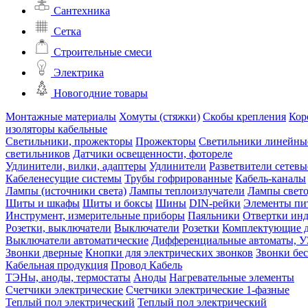
Сантехника
Сетка
Строительные смеси
Электрика
Новогодние товары
Монтажные материалы
Хомуты (стяжки)
Скобы крепления
Кор
изоляторы кабельные
Светильники, прожекторы
Прожекторы
Светильники линейны
светильников
Датчики освещенности, фотореле
Удлинители, вилки, адаптеры
Удлинители
Разветвители сетевы
Кабеленесущие системы
Трубы гофрированные
Кабель-каналы
Лампы (источники света)
Лампы теплоизлучатели
Лампы свет
Щиты и шкафы
Щиты и боксы
Шины
DIN-рейки
Элементы пи
Инструмент, измерительные приборы
Паяльники
Отвертки ин
Розетки, выключатели
Выключатели
Розетки
Комплектующие д
Выключатели автоматические
Дифференциальные автоматы, 
Звонки дверные
Кнопки для электрических звонков
Звонки бе
Кабельная продукция
Провод
Кабель
ТЭНы, аноды, термостаты
Аноды
Нагревательные элементы
Счетчики электрические
Счетчики электрические 1-фазные
Теплый пол электрический
Теплый пол электрический