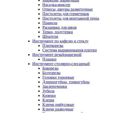
Маркеры, карандаши
Насадка-миксер
Отвесы, шнуры разметочные
Пистолеты для герметиков
Пистолеты для монтажной пены
Правила
Расшивки для швов
Терки, полутерки
Шпатели
Инструмент по кафелю и стеклу
Плиткорезы
Система выравнивания плитки
Инструмент резьбонарезной
Плашки
Инструмент столярно-слесарный
Бокорезы
Болторезы
Головки торцевые
Длинногубцы, тонкогубцы
Заклепочники
Зубила
Киянки
Клещи
Ключи имбусовые
Ключи разводные