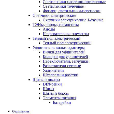
Светильники настенно-потолочные
Светильники точечные
Фонари, светильники-переноски
Счетчики электрические
Счетчики электрические 1-фазные
ТЭНы, аноды, термостаты
Аноды
Нагревательные элементы
Теплый пол электрический
Теплый пол электрический
Удлинители, вилки, адаптеры
Вилки для удлинителей
Колодки для удлинителей
Переключатели, заглушки
Разветвители сетевые
Удлинители
Штепсели и розетки
Щиты и шкафы
DIN-рейки
Шины
Щиты и боксы
Элементы питания
Батарейки
О компании