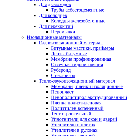
Для дымоходов
Трубы асбестоцементные
Для колодцев
Колодцы железобетонные
Для перекрытий
Перемычки
Изоляционные материалы
Гидроизоляционный материал
Битумные мастики, праймеры
Ленты битумные
Мембрана профилированная
Отсечная гидроизоляция
Рубероид
Стеклоизол
Тепло-звукоизоляционный материал
Мембраны, пленки изоляционные
Пенопласт
Пенополистирол экструдированный
Пленка полиэтиленовая
Полиэтилен вспененный
Тент строительный
Уплотнители для окон и дверей
Утеплители в плитах
Утеплители в рулонах
Утеплители для труб