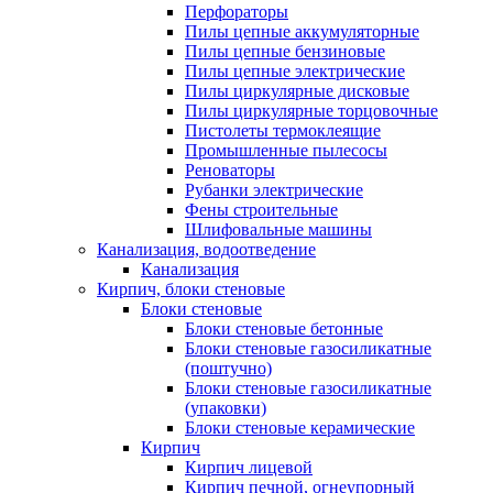
Перфораторы
Пилы цепные аккумуляторные
Пилы цепные бензиновые
Пилы цепные электрические
Пилы циркулярные дисковые
Пилы циркулярные торцовочные
Пистолеты термоклеящие
Промышленные пылесосы
Реноваторы
Рубанки электрические
Фены строительные
Шлифовальные машины
Канализация, водоотведение
Канализация
Кирпич, блоки стеновые
Блоки стеновые
Блоки стеновые бетонные
Блоки стеновые газосиликатные
(поштучно)
Блоки стеновые газосиликатные
(упаковки)
Блоки стеновые керамические
Кирпич
Кирпич лицевой
Кирпич печной, огнеупорный