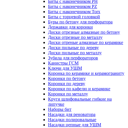
Биты с наконечником PH
Биты с наконечником PZ
Биты с наконечником Torx
Биты с торцевой головкой
Буры по бетону для перфоратора
Державки для коронки
Диски отрезные алмазные по бетону
Диски отрезные по металлу
Диски отреные алмазные по керамике
Диски пильные по дереву
Диски пильные по металлу
Зубила для перфораторов
Канистры ГСМ
Ключи для УШМ
Коронка по керамике и керамограниту
Коронки по бетону
Коронки по дереву
Коронки по кафелю и керамике
Коронки по металлу
Круги шлифовальные гибкие на
липучке
Наборы бит
Насадки для реноватора
Насадки полировальные
Насадки цепные для УШМ