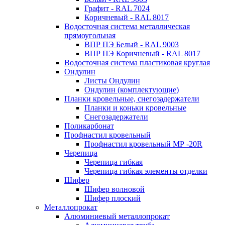
Графит - RAL 7024
Коричневый - RAL 8017
Водосточная система металлическая
прямоугольная
ВПР ПЭ Белый - RAL 9003
ВПР ПЭ Коричневый - RAL 8017
Водосточная система пластиковая круглая
Ондулин
Листы Ондулин
Ондулин (комплектующие)
Планки кровельные, снегозадержатели
Планки и коньки кровельные
Снегозадержатели
Поликарбонат
Профнастил кровельный
Профнастил кровельный МР -20R
Черепица
Черепица гибкая
Черепица гибкая элементы отделки
Шифер
Шифер волновой
Шифер плоский
Металлопрокат
Алюминиевый металлопрокат