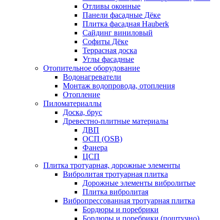
Отливы оконные
Панели фасадные Дёке
Плитка фасадная Hauberk
Сайдинг виниловый
Софиты Дёке
Террасная доска
Углы фасадные
Отопительное оборудование
Водонагреватели
Монтаж водопровода, отопления
Отопление
Пиломатериаллы
Доска, брус
Древестно-плитные материалы
ДВП
ОСП (OSB)
Фанера
ЦСП
Плитка тротуарная, дорожные элементы
Вибролитая тротуарная плитка
Дорожные элементы вибролитые
Плитка вибролитая
Вибропрессованная тротуарная плитка
Бордюры и поребрики
Бордюры и поребрики (поштучно)