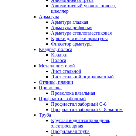
Алюминиевая труба
Алюминиевый уголок, полоса,
швеллер
Арматура
Арматура гладкая
Арматура рифленая
Арматура стеклопластиковая
Крюки для вязки арматуры
Фиксатор арматуры
Квадрат, полоса
Квадрат
Полоса
Металл листовой
Лист стальной
Лист стальной оцинкованный
Отливы, планки
Проволока
Проволока вязальная
Профнастил заборный
Профнастил заборный С-8
Профнастил заборный С-8 эконом
Труба
Круглая водогазопроводная,
электросварная
Профильная труба