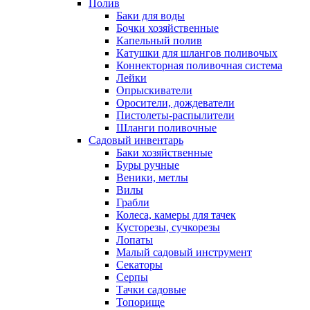
Полив
Баки для воды
Бочки хозяйственные
Капельный полив
Катушки для шлангов поливочых
Коннекторная поливочная система
Лейки
Опрыскиватели
Оросители, дождеватели
Пистолеты-распылители
Шланги поливочные
Садовый инвентарь
Баки хозяйственные
Буры ручные
Веники, метлы
Вилы
Грабли
Колеса, камеры для тачек
Кусторезы, сучкорезы
Лопаты
Малый садовый инструмент
Секаторы
Серпы
Тачки садовые
Топорище