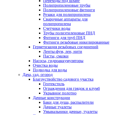
Переходы под шланг
Полипропиленовые трубы
Полипропиленовые фитинги
Резаки для полипропилена
Сварочные аппараты для
полипропилена
Счетчики воды
Трубы полиэтиленовые ПНД
Фитинги для труб ПНД
Фитинги резьбовые никелированные
Герметизация резьбовых соединений
Ленты-фум, лен, нити
Пасты, смазки
Насосы, гидроаккумуляторы
Очистка воды
Подводка для воды
Дача, сад, огород
Благоуствойство садового участка
Геотекстиль
Ограждения для грядок и клумб
Укрывное полотно
Дачные конструкции
Баки для душа, распылители
Дачные туалеты
Умывальники дачные, туалеты