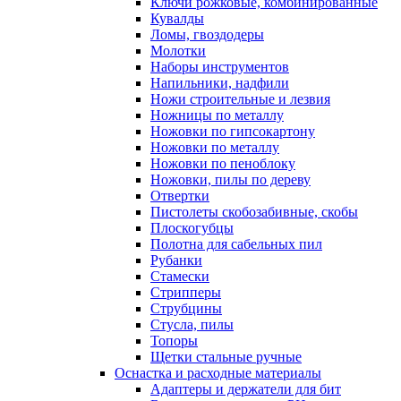
Ключи рожковые, комбинированные
Кувалды
Ломы, гвоздодеры
Молотки
Наборы инструментов
Напильники, надфили
Ножи строительные и лезвия
Ножницы по металлу
Ножовки по гипсокартону
Ножовки по металлу
Ножовки по пеноблоку
Ножовки, пилы по дереву
Отвертки
Пистолеты скобозабивные, скобы
Плоскогубцы
Полотна для сабельных пил
Рубанки
Стамески
Стрипперы
Струбцины
Стусла, пилы
Топоры
Щетки стальные ручные
Оснастка и расходные материалы
Адаптеры и держатели для бит