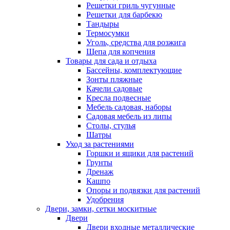
Решетки гриль чугунные
Решетки для барбекю
Тандыры
Термосумки
Уголь, средства для розжига
Щепа для копчения
Товары для сада и отдыха
Бассейны, комплектующие
Зонты пляжные
Качели садовые
Кресла подвесные
Мебель садовая, наборы
Садовая мебель из липы
Столы, стулья
Шатры
Уход за растениями
Горшки и ящики для растений
Грунты
Дренаж
Кашпо
Опоры и подвязки для растений
Удобрения
Двери, замки, сетки москитные
Двери
Двери входные металлические