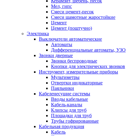
Керамзит, щебень, песок
Мел, гипс
Смеси цемент-песок
Смеси шамотные жаростойкие
Цемент
Цемент (поштучно)
Электрика
Выключатели автоматические
Автоматы
Дифференциальные автоматы, УЗО
Звонки дверные
Звонки беспроводные
Кнопки для электрических звонков
Инструмент, измерительные приборы
Мультиметры
Отвертки индикаторные
Паяльники
Кабеленесущие системы
Вводы кабельные
Кабель-каналы
Клипсы для труб
Площадки для труб
Трубы гофрированные
Кабельная продукция
Кабель