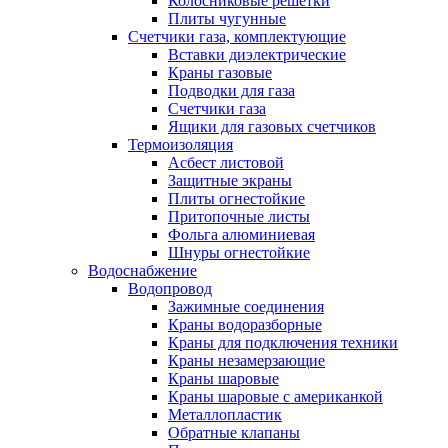
Колосниковые решетки
Плиты чугунные
Счетчики газа, комплектующие
Вставки диэлектрические
Краны газовые
Подводки для газа
Счетчики газа
Ящики для газовых счетчиков
Термоизоляция
Асбест листовой
Защитные экраны
Плиты огнестойкие
Притопочные листы
Фольга алюминиевая
Шнуры огнестойкие
Водоснабжение
Водопровод
Зажимные соединения
Краны водоразборные
Краны для подключения техники
Краны незамерзающие
Краны шаровые
Краны шаровые с американкой
Металлопластик
Обратные клапаны