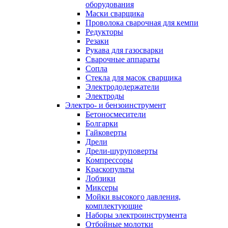
оборудования
Маски сварщика
Проволока сварочная для кемпи
Редукторы
Резаки
Рукава для газосварки
Сварочные аппараты
Сопла
Стекла для масок сварщика
Электрододержатели
Электроды
Электро- и бензоинструмент
Бетоносмесители
Болгарки
Гайковерты
Дрели
Дрели-шуруповерты
Компрессоры
Краскопульты
Лобзики
Миксеры
Мойки высокого давления,
комплектующие
Наборы электроинструмента
Отбойные молотки