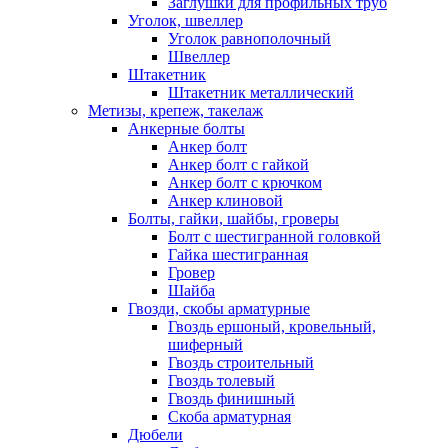
Заглушки для профильных труб
Уголок, швеллер
Уголок равнополочный
Швеллер
Штакетник
Штакетник металлический
Метизы, крепеж, такелаж
Анкерные болты
Анкер болт
Анкер болт с гайкой
Анкер болт с крючком
Анкер клиновой
Болты, гайки, шайбы, гроверы
Болт c шестигранной головкой
Гайка шестигранная
Гровер
Шайба
Гвозди, скобы арматурные
Гвоздь ершоный, кровельный,
шиферный
Гвоздь строительный
Гвоздь толевый
Гвоздь финишный
Скоба арматурная
Дюбели