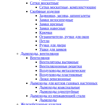
Сетки москитные
Сетки москитные, комплектующие
Скобяные изделия
Задвижки, засовы, шпингалеты
Замки велосипедные
Замки врезные
Замки навесные
Крючки
Ограничители, ручки для окон
Петли
Ручки для двери
Ушки для замков
Дымоходы, вентиляция
Вентиляция
Вентиляторы вытяжные
Вентиляционные решетки
Воздуховоды металлические
Воздуховоды пластиковые
Люки ревизионные
Дымоходы для котлов газовых настенных
Дымоходы коаксиальные
Дымоходы однотрубные
Дымоходы из нержавеющей стали
Дымоходы
Железобетонные изделия