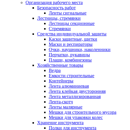
Организация рабочего места
Безопасность работ
Ленты сигнальные
Лестницы, стремянки
Лестницы секционные
Стремянки
Средства индивидуальной защиты
Каски защитные, щитки
Маски и респираторы
Очки, наушники, наколенники
Перчатки, рукавицы
Плащи, комбинезоны
Хозяйственные товары
Ведра
Емкости строительные
Контейнеры
Лента алюминиевая
Лента клейкая двусторонняя
Лента металлизированная
Лента-скотч
Ленты малярные
Мешки для строительного мусора
Мешки для упаковки колес
Хранение инструмента
Полки для инструмента