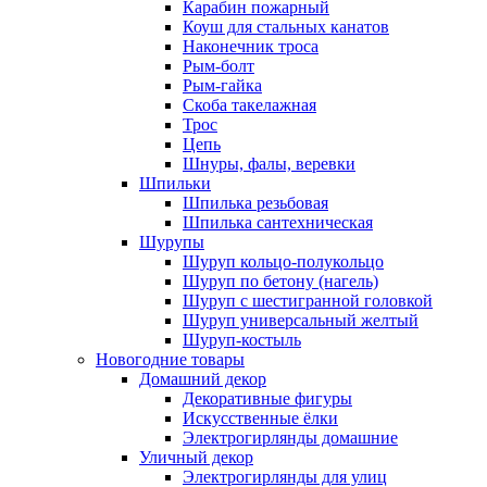
Карабин пожарный
Коуш для стальных канатов
Наконечник троса
Рым-болт
Рым-гайка
Скоба такелажная
Трос
Цепь
Шнуры, фалы, веревки
Шпильки
Шпилька резьбовая
Шпилька сантехническая
Шурупы
Шуруп кольцо-полукольцо
Шуруп по бетону (нагель)
Шуруп с шестигранной головкой
Шуруп универсальный желтый
Шуруп-костыль
Новогодние товары
Домашний декор
Декоративные фигуры
Искусственные ёлки
Электрогирлянды домашние
Уличный декор
Электрогирлянды для улиц