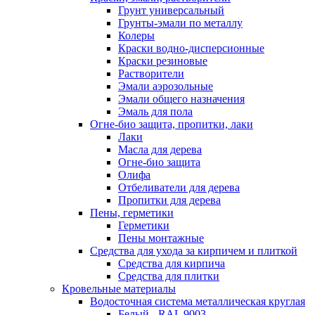
Грунт универсальный
Грунты-эмали по металлу
Колеры
Краски водно-дисперсионные
Краски резиновые
Растворители
Эмали аэрозольные
Эмали общего назначения
Эмаль для пола
Огне-био защита, пропитки, лаки
Лаки
Масла для дерева
Огне-био защита
Олифа
Отбеливатели для дерева
Пропитки для дерева
Пены, герметики
Герметики
Пены монтажные
Средства для ухода за кирпичем и плиткой
Средства для кирпича
Средства для плитки
Кровельные материалы
Водосточная система металлическая круглая
Белый - RAL 9003