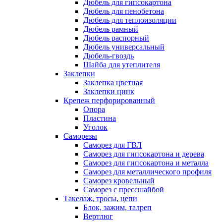
Дюбель для гипсокартона
Дюбель для пенобетона
Дюбель для теплоизоляции
Дюбель рамный
Дюбель распорный
Дюбель универсальный
Дюбель-гвоздь
Шайба для утеплителя
Заклепки
Заклепка цветная
Заклепки цинк
Крепеж перфорированный
Опора
Пластина
Уголок
Саморезы
Саморез для ГВЛ
Саморез для гипсокартона и дерева
Саморез для гипсокартона и металла
Саморез для металлического профиля
Саморез кровельный
Саморез с прессшайбой
Такелаж, тросы, цепи
Блок, зажим, талреп
Вертлюг