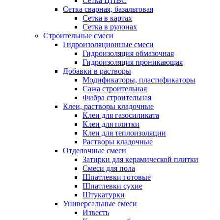
Сетка ЦПВС
Сетка сварная, базальтовая
Сетка в картах
Сетка в рулонах
Строительные смеси
Гидроизоляционные смеси
Гидроизоляция обмазочная
Гидроизоляция проникающая
Добавки в растворы
Модификаторы, пластификаторы
Сажа строительная
Фибра строительная
Клеи, растворы кладочные
Клеи для газосиликата
Клеи для плитки
Клеи для теплоизоляции
Растворы кладочные
Отделочные смеси
Затирки для керамической плитки
Смеси для пола
Шпатлевки готовые
Шпатлевки сухие
Штукатурки
Универсальные смеси
Известь