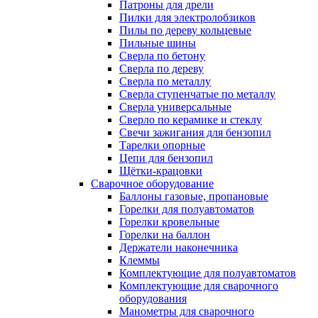
Патроны для дрели
Пилки для электролобзиков
Пилы по дереву кольцевые
Пильные шины
Сверла по бетону
Сверла по дереву
Сверла по металлу
Сверла ступенчатые по металлу
Сверла универсальные
Сверло по керамике и стеклу
Свечи зажигания для бензопил
Тарелки опорные
Цепи для бензопил
Щётки-крацовки
Сварочное оборудование
Баллоны газовые, пропановые
Горелки для полуавтоматов
Горелки кровельные
Горелки на баллон
Держатели наконечника
Клеммы
Комплектующие для полуавтоматов
Комплектующие для сварочного
оборудования
Манометры для сварочного