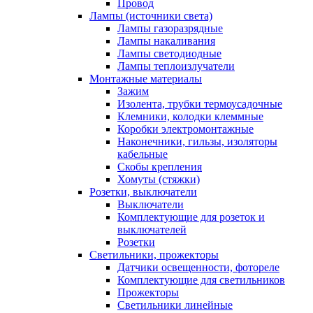
Провод
Лампы (источники света)
Лампы газоразрядные
Лампы накаливания
Лампы светодиодные
Лампы теплоизлучатели
Монтажные материалы
Зажим
Изолента, трубки термоусадочные
Клемники, колодки клеммные
Коробки электромонтажные
Наконечники, гильзы, изоляторы
кабельные
Скобы крепления
Хомуты (стяжки)
Розетки, выключатели
Выключатели
Комплектующие для розеток и
выключателей
Розетки
Светильники, прожекторы
Датчики освещенности, фотореле
Комплектующие для светильников
Прожекторы
Светильники линейные