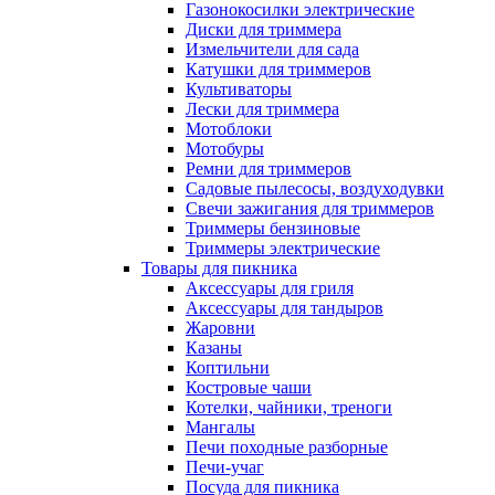
Газонокосилки электрические
Диски для триммера
Измельчители для сада
Катушки для триммеров
Культиваторы
Лески для триммера
Мотоблоки
Мотобуры
Ремни для триммеров
Садовые пылесосы, воздуходувки
Свечи зажигания для триммеров
Триммеры бензиновые
Триммеры электрические
Товары для пикника
Аксессуары для гриля
Аксессуары для тандыров
Жаровни
Казаны
Коптильни
Костровые чаши
Котелки, чайники, треноги
Мангалы
Печи походные разборные
Печи-учаг
Посуда для пикника