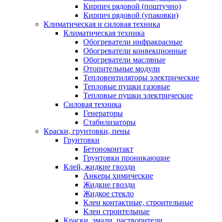
Кирпич рядовой (поштучно)
Кирпич рядовой (упаковки)
Климатическая и силовая техника
Климатическая техника
Обогреватели инфракрасные
Обогреватели конвекционные
Обогреватели масляные
Отопительные модули
Тепловентиляторы электрические
Тепловые пушки газовые
Тепловые пушки электрические
Силовая техника
Генераторы
Стабилизаторы
Краски, грунтовки, пены
Грунтовки
Бетоноконтакт
Грунтовки проникающие
Клей, жидкие гвозди
Анкеры химические
Жидкие гвозди
Жидкое стекло
Клеи контактные, строительные
Клеи строительные
Краски, эмали, растворители