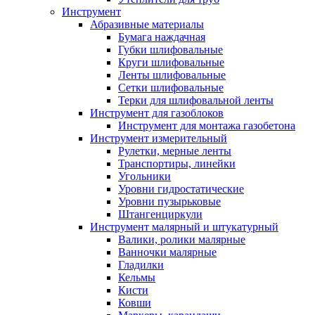
Инструмент
Абразивные материалы
Бумага наждачная
Губки шлифовальные
Круги шлифовальные
Ленты шлифовальные
Сетки шлифовальные
Терки для шлифовальной ленты
Инструмент для газоблоков
Инструмент для монтажа газобетона
Инструмент измерительный
Рулетки, мерные ленты
Транспортиры, линейки
Угольники
Уровни гидростатические
Уровни пузырьковые
Штангенциркули
Инструмент малярный и штукатурный
Валики, ролики малярные
Ванночки малярные
Гладилки
Кельмы
Кисти
Ковши