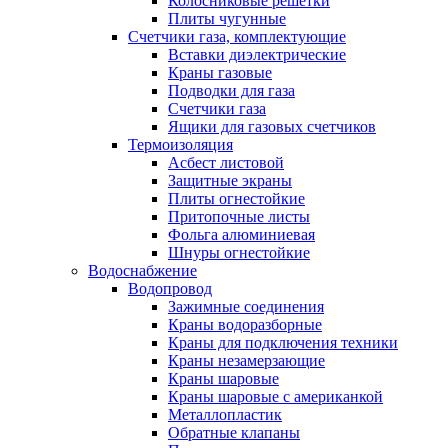
Колосниковые решетки
Плиты чугунные
Счетчики газа, комплектующие
Вставки диэлектрические
Краны газовые
Подводки для газа
Счетчики газа
Ящики для газовых счетчиков
Термоизоляция
Асбест листовой
Защитные экраны
Плиты огнестойкие
Притопочные листы
Фольга алюминиевая
Шнуры огнестойкие
Водоснабжение
Водопровод
Зажимные соединения
Краны водоразборные
Краны для подключения техники
Краны незамерзающие
Краны шаровые
Краны шаровые с американкой
Металлопластик
Обратные клапаны