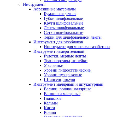
Инструмент
Абразивные материалы
Бумага наждачная
Губки шлифовальные
Круги шлифовальные
Ленты шлифовальные
Сетки шлифовальные
Терки для шлифовальной ленты
Инструмент для газоблоков
Инструмент для монтажа газобетона
Инструмент измерительный
Рулетки, мерные ленты
Транспортиры, линейки
Угольники
Уровни гидростатические
Уровни пузырьковые
Штангенциркули
Инструмент малярный и штукатурный
Валики, ролики малярные
Ванночки малярные
Гладилки
Кельмы
Кисти
Ковши