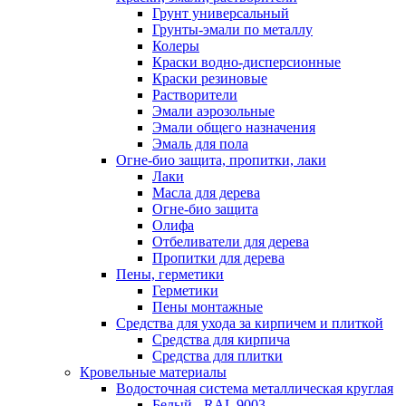
Грунт универсальный
Грунты-эмали по металлу
Колеры
Краски водно-дисперсионные
Краски резиновые
Растворители
Эмали аэрозольные
Эмали общего назначения
Эмаль для пола
Огне-био защита, пропитки, лаки
Лаки
Масла для дерева
Огне-био защита
Олифа
Отбеливатели для дерева
Пропитки для дерева
Пены, герметики
Герметики
Пены монтажные
Средства для ухода за кирпичем и плиткой
Средства для кирпича
Средства для плитки
Кровельные материалы
Водосточная система металлическая круглая
Белый - RAL 9003