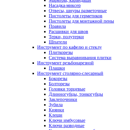
Маркеры, карандаши
Насадка-миксер
Отвесы, шнуры разметочные
Пистолеты для герметиков
Пистолеты для монтажной пены
Правила
Расшивки для швов
Терки, полутерки
Шпатели
Инструмент по кафелю и стеклу
Плиткорезы
Система выравнивания плитки
Инструмент резьбонарезной
Плашки
Инструмент столярно-слесарный
Бокорезы
Болторезы
Головки торцевые
Длинногубцы, тонкогубцы
Заклепочники
Зубила
Киянки
Клещи
Ключи имбусовые
Ключи разводные