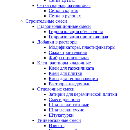
Сетка ЦПВС
Сетка сварная, базальтовая
Сетка в картах
Сетка в рулонах
Строительные смеси
Гидроизоляционные смеси
Гидроизоляция обмазочная
Гидроизоляция проникающая
Добавки в растворы
Модификаторы, пластификаторы
Сажа строительная
Фибра строительная
Клеи, растворы кладочные
Клеи для газосиликата
Клеи для плитки
Клеи для теплоизоляции
Растворы кладочные
Отделочные смеси
Затирки для керамической плитки
Смеси для пола
Шпатлевки готовые
Шпатлевки сухие
Штукатурки
Универсальные смеси
Известь