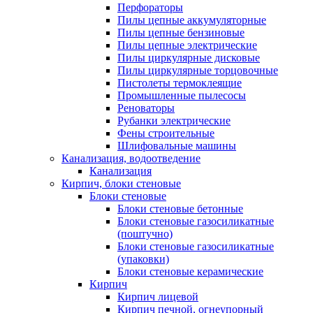
Перфораторы
Пилы цепные аккумуляторные
Пилы цепные бензиновые
Пилы цепные электрические
Пилы циркулярные дисковые
Пилы циркулярные торцовочные
Пистолеты термоклеящие
Промышленные пылесосы
Реноваторы
Рубанки электрические
Фены строительные
Шлифовальные машины
Канализация, водоотведение
Канализация
Кирпич, блоки стеновые
Блоки стеновые
Блоки стеновые бетонные
Блоки стеновые газосиликатные
(поштучно)
Блоки стеновые газосиликатные
(упаковки)
Блоки стеновые керамические
Кирпич
Кирпич лицевой
Кирпич печной, огнеупорный