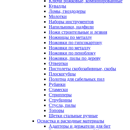
Ключи рожковые, комбинированные
Кувалды
Ломы, гвоздодеры
Молотки
Наборы инструментов
Напильники, надфили
Ножи строительные и лезвия
Ножницы по металлу
Ножовки по гипсокартону
Ножовки по металлу
Ножовки по пеноблоку
Ножовки, пилы по дереву
Отвертки
Пистолеты скобозабивные, скобы
Плоскогубцы
Полотна для сабельных пил
Рубанки
Стамески
Стрипперы
Струбцины
Стусла, пилы
Топоры
Щетки стальные ручные
Оснастка и расходные материалы
Адаптеры и держатели для бит