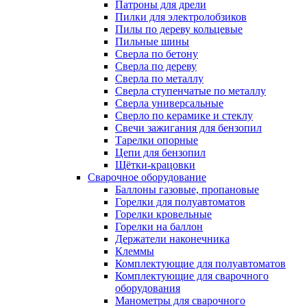
Патроны для дрели
Пилки для электролобзиков
Пилы по дереву кольцевые
Пильные шины
Сверла по бетону
Сверла по дереву
Сверла по металлу
Сверла ступенчатые по металлу
Сверла универсальные
Сверло по керамике и стеклу
Свечи зажигания для бензопил
Тарелки опорные
Цепи для бензопил
Щётки-крацовки
Сварочное оборудование
Баллоны газовые, пропановые
Горелки для полуавтоматов
Горелки кровельные
Горелки на баллон
Держатели наконечника
Клеммы
Комплектующие для полуавтоматов
Комплектующие для сварочного
оборудования
Манометры для сварочного