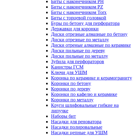
Биты с наконечником PH
Биты с наконечником PZ
Биты с наконечником Torx
Биты с торцевой головкой
Буры по бетону для перфоратора
Державки для коронки
Диски отрезные алмазные по бетону
Диски отрезные по металлу
Диски отреные алмазные по керамике
Диски пильные по дереву
Диски пильные по металлу
Зубила для перфораторов
Канистры ГСМ
Ключи для УШМ
Коронка по керамике и керамограниту
Коронки по бетону
Коронки по дереву
Коронки по кафелю и керамике
Коронки по металлу
Круги шлифовальные гибкие на
липучке
Наборы бит
Насадки для реноватора
Насадки полировальные
Насадки цепные для УШМ