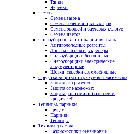
Тяпки
Черенки
Семена
Семена газона
Семена зелени и пряных трав
Семена овощей и бахчевых культур
Семена цветов
Снегоуборочная техника и инвентарь
Антигололедные реагенты
Лопаты снеговые, скреперы
Снегоуборщики бензиновые
Снегоуборщики электрические,
аккумуляторные
Щетки, скребки автомобильные
Средства защиты от грызунов и насекомых
Защита от грызунов
Защита от насекомых
Защита растений от болезней и
вредителей
Теплицы, парники
Грядки
Парники
Теплицы
Техника для сада
Газонокосилки бензиновые