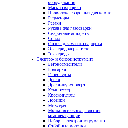
оборудования
Маски сварщика
Проволока сварочная для кемпи
Редукторы
Резаки
Рукава для газосварки
Сварочные аппараты
Сопла
Стекла для масок сварщика
Электрододержатели
Электроды
Электро- и бензоинструмент
Бетоносмесители
Болгарки
Гайковерты
Дрели
Дрели-шуруповерты
Компрессоры
Краскопульты
Лобзики
Миксеры
Мойки высокого давления,
комплектующие
Наборы электроинструмента
Отбойные молотки