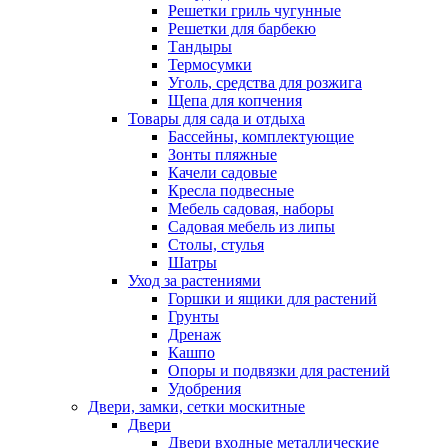
Решетки гриль чугунные
Решетки для барбекю
Тандыры
Термосумки
Уголь, средства для розжига
Щепа для копчения
Товары для сада и отдыха
Бассейны, комплектующие
Зонты пляжные
Качели садовые
Кресла подвесные
Мебель садовая, наборы
Садовая мебель из липы
Столы, стулья
Шатры
Уход за растениями
Горшки и ящики для растений
Грунты
Дренаж
Кашпо
Опоры и подвязки для растений
Удобрения
Двери, замки, сетки москитные
Двери
Двери входные металлические