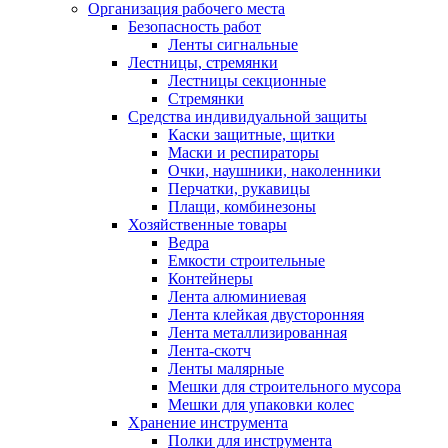
Организация рабочего места
Безопасность работ
Ленты сигнальные
Лестницы, стремянки
Лестницы секционные
Стремянки
Средства индивидуальной защиты
Каски защитные, щитки
Маски и респираторы
Очки, наушники, наколенники
Перчатки, рукавицы
Плащи, комбинезоны
Хозяйственные товары
Ведра
Емкости строительные
Контейнеры
Лента алюминиевая
Лента клейкая двусторонняя
Лента металлизированная
Лента-скотч
Ленты малярные
Мешки для строительного мусора
Мешки для упаковки колес
Хранение инструмента
Полки для инструмента