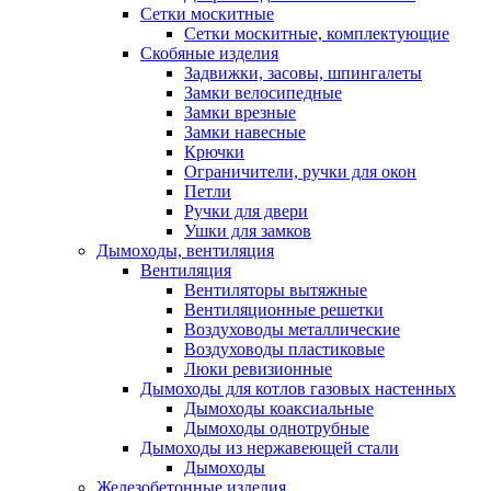
Сетки москитные
Сетки москитные, комплектующие
Скобяные изделия
Задвижки, засовы, шпингалеты
Замки велосипедные
Замки врезные
Замки навесные
Крючки
Ограничители, ручки для окон
Петли
Ручки для двери
Ушки для замков
Дымоходы, вентиляция
Вентиляция
Вентиляторы вытяжные
Вентиляционные решетки
Воздуховоды металлические
Воздуховоды пластиковые
Люки ревизионные
Дымоходы для котлов газовых настенных
Дымоходы коаксиальные
Дымоходы однотрубные
Дымоходы из нержавеющей стали
Дымоходы
Железобетонные изделия