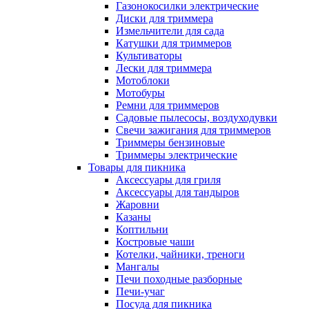
Газонокосилки электрические
Диски для триммера
Измельчители для сада
Катушки для триммеров
Культиваторы
Лески для триммера
Мотоблоки
Мотобуры
Ремни для триммеров
Садовые пылесосы, воздуходувки
Свечи зажигания для триммеров
Триммеры бензиновые
Триммеры электрические
Товары для пикника
Аксессуары для гриля
Аксессуары для тандыров
Жаровни
Казаны
Коптильни
Костровые чаши
Котелки, чайники, треноги
Мангалы
Печи походные разборные
Печи-учаг
Посуда для пикника