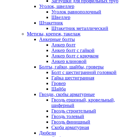
Заглушки для профильных труб
Уголок, швеллер
Уголок равнополочный
Швеллер
Штакетник
Штакетник металлический
Метизы, крепеж, такелаж
Анкерные болты
Анкер болт
Анкер болт с гайкой
Анкер болт с крючком
Анкер клиновой
Болты, гайки, шайбы, гроверы
Болт c шестигранной головкой
Гайка шестигранная
Гровер
Шайба
Гвозди, скобы арматурные
Гвоздь ершоный, кровельный,
шиферный
Гвоздь строительный
Гвоздь толевый
Гвоздь финишный
Скоба арматурная
Дюбели