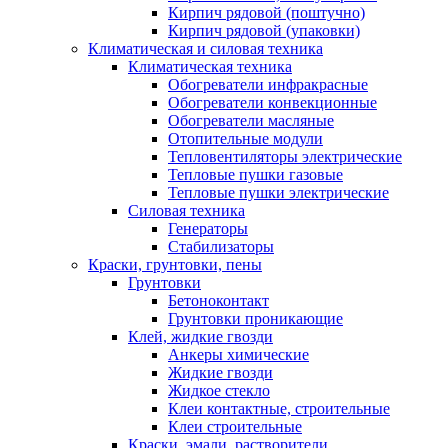
Кирпич рядовой (поштучно)
Кирпич рядовой (упаковки)
Климатическая и силовая техника
Климатическая техника
Обогреватели инфракрасные
Обогреватели конвекционные
Обогреватели масляные
Отопительные модули
Тепловентиляторы электрические
Тепловые пушки газовые
Тепловые пушки электрические
Силовая техника
Генераторы
Стабилизаторы
Краски, грунтовки, пены
Грунтовки
Бетоноконтакт
Грунтовки проникающие
Клей, жидкие гвозди
Анкеры химические
Жидкие гвозди
Жидкое стекло
Клеи контактные, строительные
Клеи строительные
Краски, эмали, растворители