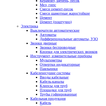
Керамзит, щебень, песок
Мел, гипс
Смеси цемент-песок
Смеси шамотные жаростойкие
Цемент
Цемент (поштучно)
Электрика
Выключатели автоматические
Автоматы
Дифференциальные автоматы, УЗО
Звонки дверные
Звонки беспроводные
Кнопки для электрических звонков
Инструмент, измерительные приборы
Мультиметры
Отвертки индикаторные
Паяльники
Кабеленесущие системы
Вводы кабельные
Кабель-каналы
Клипсы для труб
Площадки для труб
Трубы гофрированные
Кабельная продукция
Кабель