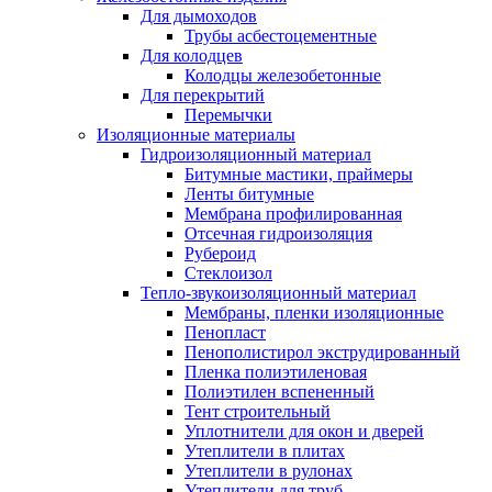
Для дымоходов
Трубы асбестоцементные
Для колодцев
Колодцы железобетонные
Для перекрытий
Перемычки
Изоляционные материалы
Гидроизоляционный материал
Битумные мастики, праймеры
Ленты битумные
Мембрана профилированная
Отсечная гидроизоляция
Рубероид
Стеклоизол
Тепло-звукоизоляционный материал
Мембраны, пленки изоляционные
Пенопласт
Пенополистирол экструдированный
Пленка полиэтиленовая
Полиэтилен вспененный
Тент строительный
Уплотнители для окон и дверей
Утеплители в плитах
Утеплители в рулонах
Утеплители для труб