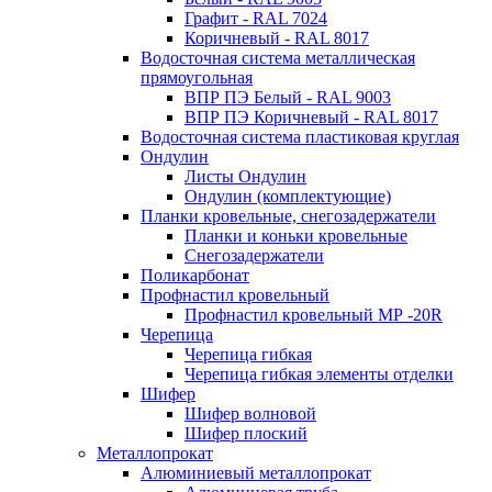
Графит - RAL 7024
Коричневый - RAL 8017
Водосточная система металлическая
прямоугольная
ВПР ПЭ Белый - RAL 9003
ВПР ПЭ Коричневый - RAL 8017
Водосточная система пластиковая круглая
Ондулин
Листы Ондулин
Ондулин (комплектующие)
Планки кровельные, снегозадержатели
Планки и коньки кровельные
Снегозадержатели
Поликарбонат
Профнастил кровельный
Профнастил кровельный МР -20R
Черепица
Черепица гибкая
Черепица гибкая элементы отделки
Шифер
Шифер волновой
Шифер плоский
Металлопрокат
Алюминиевый металлопрокат