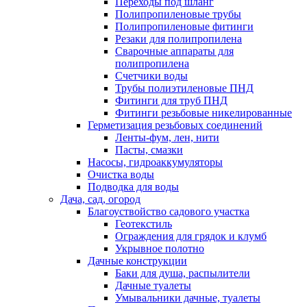
Переходы под шланг
Полипропиленовые трубы
Полипропиленовые фитинги
Резаки для полипропилена
Сварочные аппараты для
полипропилена
Счетчики воды
Трубы полиэтиленовые ПНД
Фитинги для труб ПНД
Фитинги резьбовые никелированные
Герметизация резьбовых соединений
Ленты-фум, лен, нити
Пасты, смазки
Насосы, гидроаккумуляторы
Очистка воды
Подводка для воды
Дача, сад, огород
Благоуствойство садового участка
Геотекстиль
Ограждения для грядок и клумб
Укрывное полотно
Дачные конструкции
Баки для душа, распылители
Дачные туалеты
Умывальники дачные, туалеты