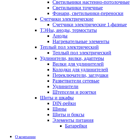
Светильники настенно-потолочные
Светильники точечные
Фонари, светильники-переноски
Счетчики электрические
Счетчики электрические 1-фазные
ТЭНы, аноды, термостаты
Аноды
Нагревательные элементы
Теплый пол электрический
Теплый пол электрический
Удлинители, вилки, адаптеры
Вилки для удлинителей
Колодки для удлинителей
Переключатели, заглушки
Разветвители сетевые
Удлинители
Штепсели и розетки
Щиты и шкафы
DIN-рейки
Шины
Щиты и боксы
Элементы питания
Батарейки
О компании