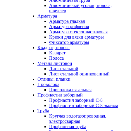
Алюминиевая труба
Алюминиевый уголок, полоса,
швеллер
Арматура
Арматура гладкая
Арматура рифленая
Арматура стеклопластиковая
Крюки для вязки арматуры
Фиксатор арматуры
Квадрат, полоса
Квадрат
Полоса
Металл листовой
Лист стальной
Лист стальной оцинкованный
Отливы, планки
Проволока
Проволока вязальная
Профнастил заборный
Профнастил заборный С-8
Профнастил заборный С-8 эконом
Труба
Круглая водогазопроводная,
электросварная
Профильная труба