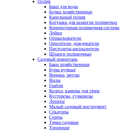
Полив
Баки для воды
Бочки хозяйственные
Капельный полив
Катушки для шлангов поливочых
Коннекторная поливочная система
Лейки
Опрыскиватели
Оросители, дождеватели
Пистолеты-распылители
Шланги поливочные
Садовый инвентарь
Баки хозяйственные
Буры ручные
Веники, метлы
Вилы
Грабли
Колеса, камеры для тачек
Кусторезы, сучкорезы
Лопаты
Малый садовый инструмент
Секаторы
Серпы
Тачки садовые
Топорище