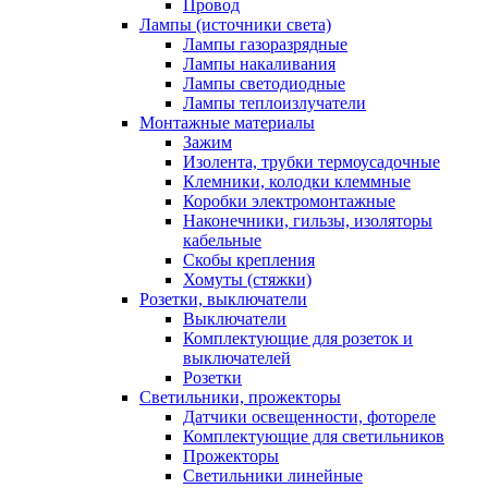
Провод
Лампы (источники света)
Лампы газоразрядные
Лампы накаливания
Лампы светодиодные
Лампы теплоизлучатели
Монтажные материалы
Зажим
Изолента, трубки термоусадочные
Клемники, колодки клеммные
Коробки электромонтажные
Наконечники, гильзы, изоляторы
кабельные
Скобы крепления
Хомуты (стяжки)
Розетки, выключатели
Выключатели
Комплектующие для розеток и
выключателей
Розетки
Светильники, прожекторы
Датчики освещенности, фотореле
Комплектующие для светильников
Прожекторы
Светильники линейные