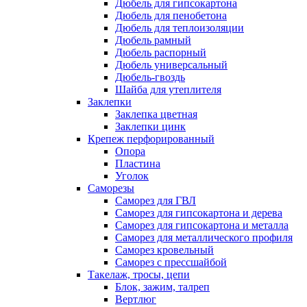
Дюбель для гипсокартона
Дюбель для пенобетона
Дюбель для теплоизоляции
Дюбель рамный
Дюбель распорный
Дюбель универсальный
Дюбель-гвоздь
Шайба для утеплителя
Заклепки
Заклепка цветная
Заклепки цинк
Крепеж перфорированный
Опора
Пластина
Уголок
Саморезы
Саморез для ГВЛ
Саморез для гипсокартона и дерева
Саморез для гипсокартона и металла
Саморез для металлического профиля
Саморез кровельный
Саморез с прессшайбой
Такелаж, тросы, цепи
Блок, зажим, талреп
Вертлюг