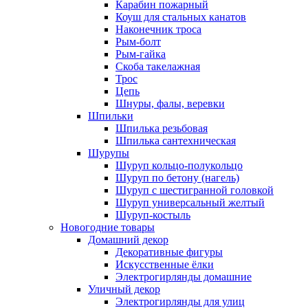
Карабин пожарный
Коуш для стальных канатов
Наконечник троса
Рым-болт
Рым-гайка
Скоба такелажная
Трос
Цепь
Шнуры, фалы, веревки
Шпильки
Шпилька резьбовая
Шпилька сантехническая
Шурупы
Шуруп кольцо-полукольцо
Шуруп по бетону (нагель)
Шуруп с шестигранной головкой
Шуруп универсальный желтый
Шуруп-костыль
Новогодние товары
Домашний декор
Декоративные фигуры
Искусственные ёлки
Электрогирлянды домашние
Уличный декор
Электрогирлянды для улиц