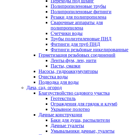
Переходы под шланг
Полипропиленовые трубы
Полипропиленовые фитинги
Резаки для полипропилена
Сварочные аппараты для
полипропилена
Счетчики воды
Трубы полиэтиленовые ПНД
Фитинги для труб ПНД
Фитинги резьбовые никелированные
Герметизация резьбовых соединений
Ленты-фум, лен, нити
Пасты, смазки
Насосы, гидроаккумуляторы
Очистка воды
Подводка для воды
Дача, сад, огород
Благоуствойство садового участка
Геотекстиль
Ограждения для грядок и клумб
Укрывное полотно
Дачные конструкции
Баки для душа, распылители
Дачные туалеты
Умывальники дачные, туалеты