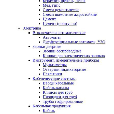
Керамзит, щебень, песок
Мел, гипс
Смеси цемент-песок
Смеси шамотные жаростойкие
Цемент
Цемент (поштучно)
Электрика
Выключатели автоматические
Автоматы
Дифференциальные автоматы, УЗО
Звонки дверные
Звонки беспроводные
Кнопки для электрических звонков
Инструмент, измерительные приборы
Мультиметры
Отвертки индикаторные
Паяльники
Кабеленесущие системы
Вводы кабельные
Кабель-каналы
Клипсы для труб
Площадки для труб
Трубы гофрированные
Кабельная продукция
Кабель