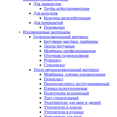
Для дымоходов
Трубы асбестоцементные
Для колодцев
Колодцы железобетонные
Для перекрытий
Перемычки
Изоляционные материалы
Гидроизоляционный материал
Битумные мастики, праймеры
Ленты битумные
Мембрана профилированная
Отсечная гидроизоляция
Рубероид
Стеклоизол
Тепло-звукоизоляционный материал
Мембраны, пленки изоляционные
Пенопласт
Пенополистирол экструдированный
Пленка полиэтиленовая
Полиэтилен вспененный
Тент строительный
Уплотнители для окон и дверей
Утеплители в плитах
Утеплители в рулонах
Утеплители для труб