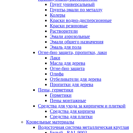
Грунт универсальный
Грунты-эмали по металлу
Колеры
Краски водно-дисперсионные
Краски резиновые
Растворители
Эмали аэрозольные
Эмали общего назначения
Эмаль для пола
Огне-био защита, пропитки, лаки
Лаки
Масла для дерева
Огне-био защита
Олифа
Отбеливатели для дерева
Пропитки для дерева
Пены, герметики
Герметики
Пены монтажные
Средства для ухода за кирпичем и плиткой
Средства для кирпича
Средства для плитки
Кровельные материалы
Водосточная система металлическая круглая
Белый - RAL 9003