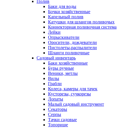
Полив
Баки для воды
Бочки хозяйственные
Капельный полив
Катушки для шлангов поливочых
Коннекторная поливочная система
Лейки
Опрыскиватели
Оросители, дождеватели
Пистолеты-распылители
Шланги поливочные
Садовый инвентарь
Баки хозяйственные
Буры ручные
Веники, метлы
Вилы
Грабли
Колеса, камеры для тачек
Кусторезы, сучкорезы
Лопаты
Малый садовый инструмент
Секаторы
Серпы
Тачки садовые
Топорище