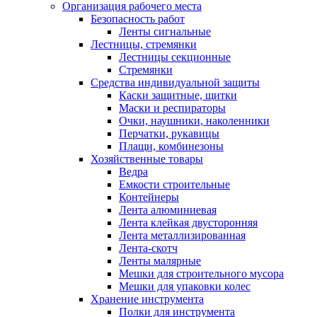
Организация рабочего места
Безопасность работ
Ленты сигнальные
Лестницы, стремянки
Лестницы секционные
Стремянки
Средства индивидуальной защиты
Каски защитные, щитки
Маски и респираторы
Очки, наушники, наколенники
Перчатки, рукавицы
Плащи, комбинезоны
Хозяйственные товары
Ведра
Емкости строительные
Контейнеры
Лента алюминиевая
Лента клейкая двусторонняя
Лента металлизированная
Лента-скотч
Ленты малярные
Мешки для строительного мусора
Мешки для упаковки колес
Хранение инструмента
Полки для инструмента