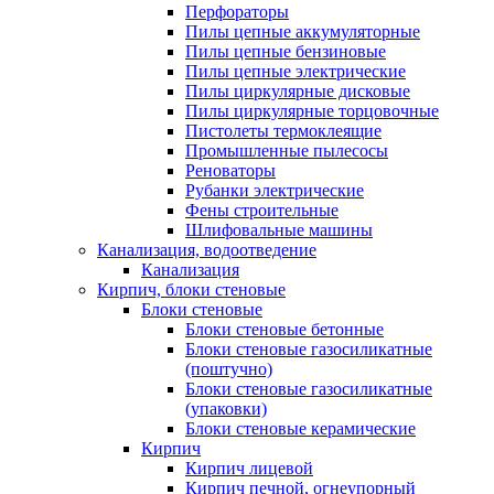
Перфораторы
Пилы цепные аккумуляторные
Пилы цепные бензиновые
Пилы цепные электрические
Пилы циркулярные дисковые
Пилы циркулярные торцовочные
Пистолеты термоклеящие
Промышленные пылесосы
Реноваторы
Рубанки электрические
Фены строительные
Шлифовальные машины
Канализация, водоотведение
Канализация
Кирпич, блоки стеновые
Блоки стеновые
Блоки стеновые бетонные
Блоки стеновые газосиликатные
(поштучно)
Блоки стеновые газосиликатные
(упаковки)
Блоки стеновые керамические
Кирпич
Кирпич лицевой
Кирпич печной, огнеупорный