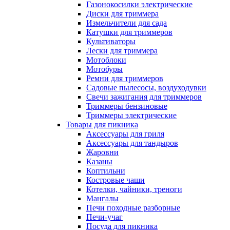
Газонокосилки электрические
Диски для триммера
Измельчители для сада
Катушки для триммеров
Культиваторы
Лески для триммера
Мотоблоки
Мотобуры
Ремни для триммеров
Садовые пылесосы, воздуходувки
Свечи зажигания для триммеров
Триммеры бензиновые
Триммеры электрические
Товары для пикника
Аксессуары для гриля
Аксессуары для тандыров
Жаровни
Казаны
Коптильни
Костровые чаши
Котелки, чайники, треноги
Мангалы
Печи походные разборные
Печи-учаг
Посуда для пикника