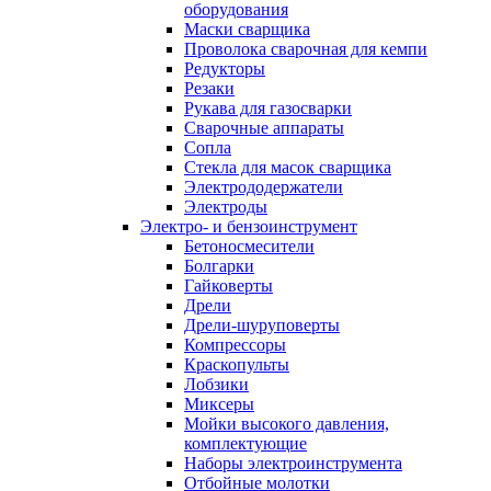
оборудования
Маски сварщика
Проволока сварочная для кемпи
Редукторы
Резаки
Рукава для газосварки
Сварочные аппараты
Сопла
Стекла для масок сварщика
Электрододержатели
Электроды
Электро- и бензоинструмент
Бетоносмесители
Болгарки
Гайковерты
Дрели
Дрели-шуруповерты
Компрессоры
Краскопульты
Лобзики
Миксеры
Мойки высокого давления,
комплектующие
Наборы электроинструмента
Отбойные молотки