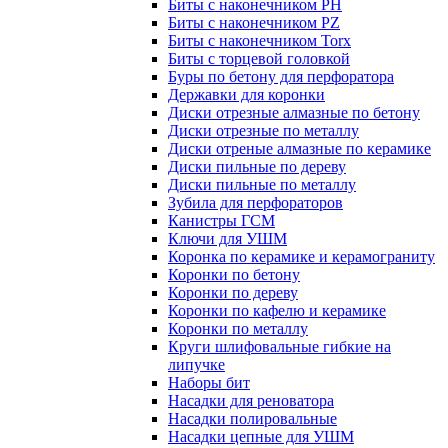
Биты с наконечником PH
Биты с наконечником PZ
Биты с наконечником Torx
Биты с торцевой головкой
Буры по бетону для перфоратора
Державки для коронки
Диски отрезные алмазные по бетону
Диски отрезные по металлу
Диски отреные алмазные по керамике
Диски пильные по дереву
Диски пильные по металлу
Зубила для перфораторов
Канистры ГСМ
Ключи для УШМ
Коронка по керамике и керамограниту
Коронки по бетону
Коронки по дереву
Коронки по кафелю и керамике
Коронки по металлу
Круги шлифовальные гибкие на
липучке
Наборы бит
Насадки для реноватора
Насадки полировальные
Насадки цепные для УШМ