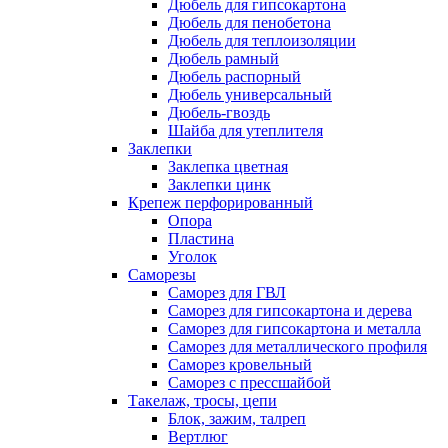
Дюбель для гипсокартона
Дюбель для пенобетона
Дюбель для теплоизоляции
Дюбель рамный
Дюбель распорный
Дюбель универсальный
Дюбель-гвоздь
Шайба для утеплителя
Заклепки
Заклепка цветная
Заклепки цинк
Крепеж перфорированный
Опора
Пластина
Уголок
Саморезы
Саморез для ГВЛ
Саморез для гипсокартона и дерева
Саморез для гипсокартона и металла
Саморез для металлического профиля
Саморез кровельный
Саморез с прессшайбой
Такелаж, тросы, цепи
Блок, зажим, талреп
Вертлюг