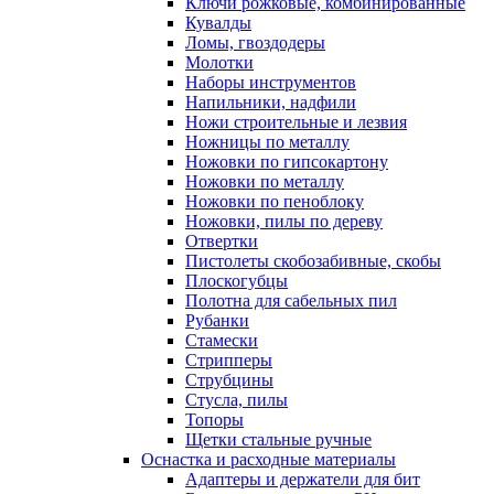
Ключи рожковые, комбинированные
Кувалды
Ломы, гвоздодеры
Молотки
Наборы инструментов
Напильники, надфили
Ножи строительные и лезвия
Ножницы по металлу
Ножовки по гипсокартону
Ножовки по металлу
Ножовки по пеноблоку
Ножовки, пилы по дереву
Отвертки
Пистолеты скобозабивные, скобы
Плоскогубцы
Полотна для сабельных пил
Рубанки
Стамески
Стрипперы
Струбцины
Стусла, пилы
Топоры
Щетки стальные ручные
Оснастка и расходные материалы
Адаптеры и держатели для бит