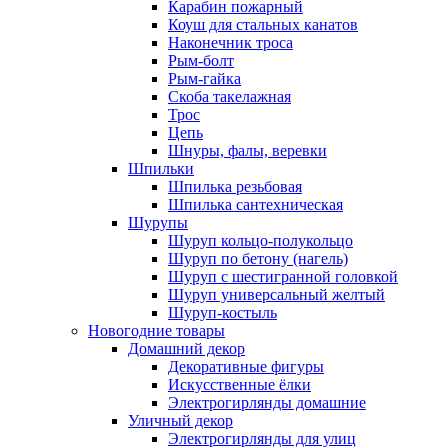
Карабин пожарный
Коуш для стальных канатов
Наконечник троса
Рым-болт
Рым-гайка
Скоба такелажная
Трос
Цепь
Шнуры, фалы, веревки
Шпильки
Шпилька резьбовая
Шпилька сантехническая
Шурупы
Шуруп кольцо-полукольцо
Шуруп по бетону (нагель)
Шуруп с шестигранной головкой
Шуруп универсальный желтый
Шуруп-костыль
Новогодние товары
Домашний декор
Декоративные фигуры
Искусственные ёлки
Электрогирлянды домашние
Уличный декор
Электрогирлянды для улиц