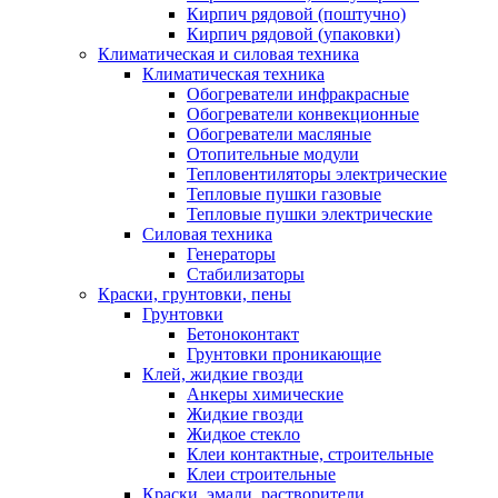
Кирпич рядовой (поштучно)
Кирпич рядовой (упаковки)
Климатическая и силовая техника
Климатическая техника
Обогреватели инфракрасные
Обогреватели конвекционные
Обогреватели масляные
Отопительные модули
Тепловентиляторы электрические
Тепловые пушки газовые
Тепловые пушки электрические
Силовая техника
Генераторы
Стабилизаторы
Краски, грунтовки, пены
Грунтовки
Бетоноконтакт
Грунтовки проникающие
Клей, жидкие гвозди
Анкеры химические
Жидкие гвозди
Жидкое стекло
Клеи контактные, строительные
Клеи строительные
Краски, эмали, растворители