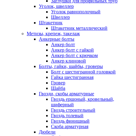
Заглушки для профильных труб
Уголок, швеллер
Уголок равнополочный
Швеллер
Штакетник
Штакетник металлический
Метизы, крепеж, такелаж
Анкерные болты
Анкер болт
Анкер болт с гайкой
Анкер болт с крючком
Анкер клиновой
Болты, гайки, шайбы, гроверы
Болт c шестигранной головкой
Гайка шестигранная
Гровер
Шайба
Гвозди, скобы арматурные
Гвоздь ершоный, кровельный,
шиферный
Гвоздь строительный
Гвоздь толевый
Гвоздь финишный
Скоба арматурная
Дюбели