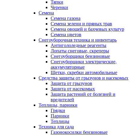
Тяпки
Черенки
Семена
Семена газона
Семена зелени и пряных трав
Семена овощей и бахчевых культур
Семена цветов
Снегоуборочная техника и инвентарь
Антигололедные реагенты
Лопаты снеговые, скреперы
Снегоуборщики бензиновые
Снегоуборщики электрические,
аккумуляторные
Щетки, скребки автомобильные
Средства защиты от грызунов и насекомых
Защита от грызунов
Защита от насекомых
Защита растений от болезней и
вредителей
Теплицы, парники
Грядки
Парники
Теплицы
Техника для сада
Газонокосилки бензиновые