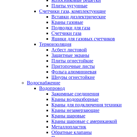
Колосниковые решетки
Плиты чугунные
Счетчики газа, комплектующие
Вставки диэлектрические
Краны газовые
Подводки для газа
Счетчики газа
Ящики для газовых счетчиков
Термоизоляция
Асбест листовой
Защитные экраны
Плиты огнестойкие
Притопочные листы
Фольга алюминиевая
Шнуры огнестойкие
Водоснабжение
Водопровод
Зажимные соединения
Краны водоразборные
Краны для подключения техники
Краны незамерзающие
Краны шаровые
Краны шаровые с американкой
Металлопластик
Обратные клапаны