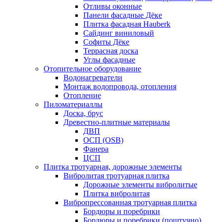
Отливы оконные
Панели фасадные Дёке
Плитка фасадная Hauberk
Сайдинг виниловый
Софиты Дёке
Террасная доска
Углы фасадные
Отопительное оборудование
Водонагреватели
Монтаж водопровода, отопления
Отопление
Пиломатериаллы
Доска, брус
Древестно-плитные материалы
ДВП
ОСП (OSB)
Фанера
ЦСП
Плитка тротуарная, дорожные элементы
Вибролитая тротуарная плитка
Дорожные элементы вибролитые
Плитка вибролитая
Вибропрессованная тротуарная плитка
Бордюры и поребрики
Бордюры и поребрики (поштучно)