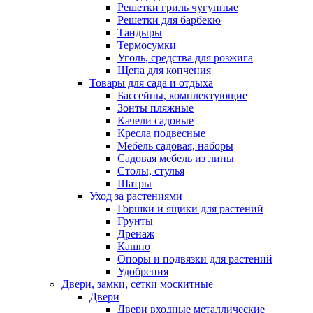
Решетки гриль чугунные
Решетки для барбекю
Тандыры
Термосумки
Уголь, средства для розжига
Щепа для копчения
Товары для сада и отдыха
Бассейны, комплектующие
Зонты пляжные
Качели садовые
Кресла подвесные
Мебель садовая, наборы
Садовая мебель из липы
Столы, стулья
Шатры
Уход за растениями
Горшки и ящики для растений
Грунты
Дренаж
Кашпо
Опоры и подвязки для растений
Удобрения
Двери, замки, сетки москитные
Двери
Двери входные металлические