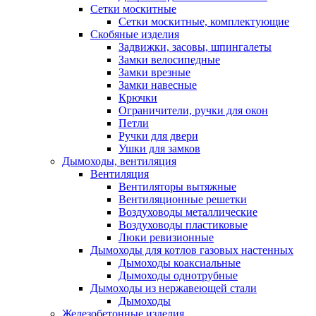
Сетки москитные
Сетки москитные, комплектующие
Скобяные изделия
Задвижки, засовы, шпингалеты
Замки велосипедные
Замки врезные
Замки навесные
Крючки
Ограничители, ручки для окон
Петли
Ручки для двери
Ушки для замков
Дымоходы, вентиляция
Вентиляция
Вентиляторы вытяжные
Вентиляционные решетки
Воздуховоды металлические
Воздуховоды пластиковые
Люки ревизионные
Дымоходы для котлов газовых настенных
Дымоходы коаксиальные
Дымоходы однотрубные
Дымоходы из нержавеющей стали
Дымоходы
Железобетонные изделия