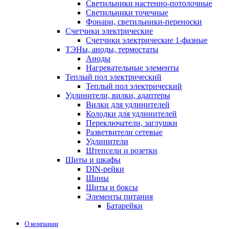
Светильники настенно-потолочные
Светильники точечные
Фонари, светильники-переноски
Счетчики электрические
Счетчики электрические 1-фазные
ТЭНы, аноды, термостаты
Аноды
Нагревательные элементы
Теплый пол электрический
Теплый пол электрический
Удлинители, вилки, адаптеры
Вилки для удлинителей
Колодки для удлинителей
Переключатели, заглушки
Разветвители сетевые
Удлинители
Штепсели и розетки
Щиты и шкафы
DIN-рейки
Шины
Щиты и боксы
Элементы питания
Батарейки
О компании