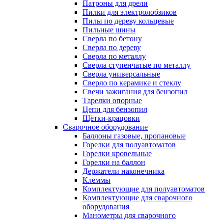
Патроны для дрели
Пилки для электролобзиков
Пилы по дереву кольцевые
Пильные шины
Сверла по бетону
Сверла по дереву
Сверла по металлу
Сверла ступенчатые по металлу
Сверла универсальные
Сверло по керамике и стеклу
Свечи зажигания для бензопил
Тарелки опорные
Цепи для бензопил
Щётки-крацовки
Сварочное оборудование
Баллоны газовые, пропановые
Горелки для полуавтоматов
Горелки кровельные
Горелки на баллон
Держатели наконечника
Клеммы
Комплектующие для полуавтоматов
Комплектующие для сварочного
оборудования
Манометры для сварочного