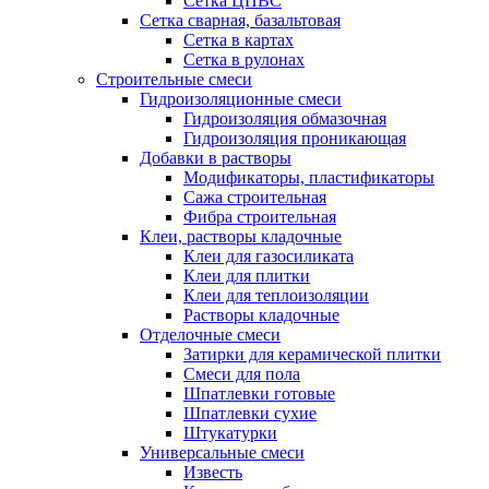
Сетка ЦПВС
Сетка сварная, базальтовая
Сетка в картах
Сетка в рулонах
Строительные смеси
Гидроизоляционные смеси
Гидроизоляция обмазочная
Гидроизоляция проникающая
Добавки в растворы
Модификаторы, пластификаторы
Сажа строительная
Фибра строительная
Клеи, растворы кладочные
Клеи для газосиликата
Клеи для плитки
Клеи для теплоизоляции
Растворы кладочные
Отделочные смеси
Затирки для керамической плитки
Смеси для пола
Шпатлевки готовые
Шпатлевки сухие
Штукатурки
Универсальные смеси
Известь