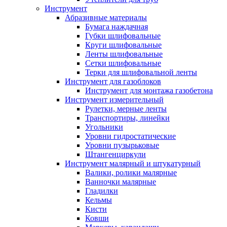
Инструмент
Абразивные материалы
Бумага наждачная
Губки шлифовальные
Круги шлифовальные
Ленты шлифовальные
Сетки шлифовальные
Терки для шлифовальной ленты
Инструмент для газоблоков
Инструмент для монтажа газобетона
Инструмент измерительный
Рулетки, мерные ленты
Транспортиры, линейки
Угольники
Уровни гидростатические
Уровни пузырьковые
Штангенциркули
Инструмент малярный и штукатурный
Валики, ролики малярные
Ванночки малярные
Гладилки
Кельмы
Кисти
Ковши