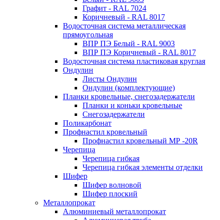
Графит - RAL 7024
Коричневый - RAL 8017
Водосточная система металлическая
прямоугольная
ВПР ПЭ Белый - RAL 9003
ВПР ПЭ Коричневый - RAL 8017
Водосточная система пластиковая круглая
Ондулин
Листы Ондулин
Ондулин (комплектующие)
Планки кровельные, снегозадержатели
Планки и коньки кровельные
Снегозадержатели
Поликарбонат
Профнастил кровельный
Профнастил кровельный МР -20R
Черепица
Черепица гибкая
Черепица гибкая элементы отделки
Шифер
Шифер волновой
Шифер плоский
Металлопрокат
Алюминиевый металлопрокат