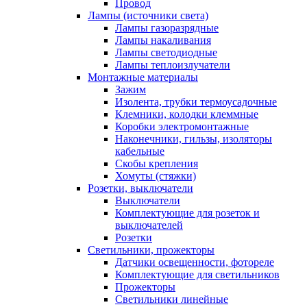
Провод
Лампы (источники света)
Лампы газоразрядные
Лампы накаливания
Лампы светодиодные
Лампы теплоизлучатели
Монтажные материалы
Зажим
Изолента, трубки термоусадочные
Клемники, колодки клеммные
Коробки электромонтажные
Наконечники, гильзы, изоляторы
кабельные
Скобы крепления
Хомуты (стяжки)
Розетки, выключатели
Выключатели
Комплектующие для розеток и
выключателей
Розетки
Светильники, прожекторы
Датчики освещенности, фотореле
Комплектующие для светильников
Прожекторы
Светильники линейные