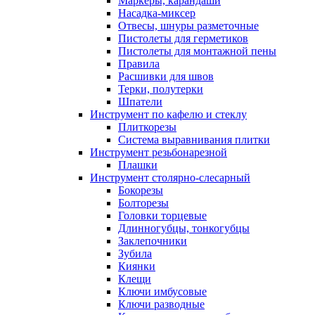
Маркеры, карандаши
Насадка-миксер
Отвесы, шнуры разметочные
Пистолеты для герметиков
Пистолеты для монтажной пены
Правила
Расшивки для швов
Терки, полутерки
Шпатели
Инструмент по кафелю и стеклу
Плиткорезы
Система выравнивания плитки
Инструмент резьбонарезной
Плашки
Инструмент столярно-слесарный
Бокорезы
Болторезы
Головки торцевые
Длинногубцы, тонкогубцы
Заклепочники
Зубила
Киянки
Клещи
Ключи имбусовые
Ключи разводные