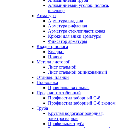
Алюминиевая труба
Алюминиевый уголок, полоса,
швеллер
Арматура
Арматура гладкая
Арматура рифленая
Арматура стеклопластиковая
Крюки для вязки арматуры
Фиксатор арматуры
Квадрат, полоса
Квадрат
Полоса
Металл листовой
Лист стальной
Лист стальной оцинкованный
Отливы, планки
Проволока
Проволока вязальная
Профнастил заборный
Профнастил заборный С-8
Профнастил заборный С-8 эконом
Труба
Круглая водогазопроводная,
электросварная
Профильная труба