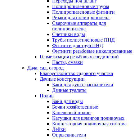
Переходы под шланг
Полипропиленовые трубы
Полипропиленовые фитинги
Резаки для полипропилена
Сварочные аппараты для
полипропилена
Счетчики воды
Трубы полиэтиленовые ПНД
Фитинги для труб ПНД
Фитинги резьбовые никелированные
Герметизация резьбовых соединений
Пасты, смазки
Дача, сад, огород
Благоуствойство садового участка
Дачные конструкции
Баки для душа, распылители
Дачные туалеты
Полив
Баки для воды
Бочки хозяйственные
Капельный полив
Катушки для шлангов поливочых
Коннекторная поливочная система
Лейки
Опрыскиватели