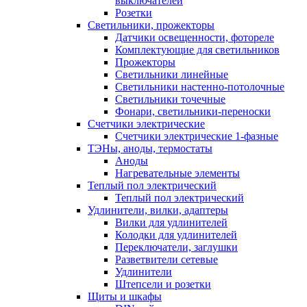
выключателей
Розетки
Светильники, прожекторы
Датчики освещенности, фотореле
Комплектующие для светильников
Прожекторы
Светильники линейные
Светильники настенно-потолочные
Светильники точечные
Фонари, светильники-переноски
Счетчики электрические
Счетчики электрические 1-фазные
ТЭНы, аноды, термостаты
Аноды
Нагревательные элементы
Теплый пол электрический
Теплый пол электрический
Удлинители, вилки, адаптеры
Вилки для удлинителей
Колодки для удлинителей
Переключатели, заглушки
Разветвители сетевые
Удлинители
Штепсели и розетки
Щиты и шкафы