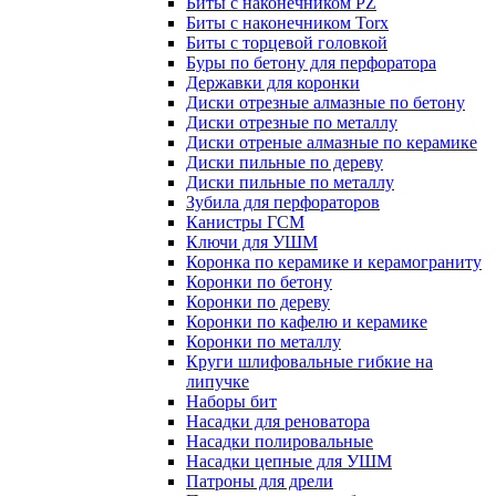
Биты с наконечником PZ
Биты с наконечником Torx
Биты с торцевой головкой
Буры по бетону для перфоратора
Державки для коронки
Диски отрезные алмазные по бетону
Диски отрезные по металлу
Диски отреные алмазные по керамике
Диски пильные по дереву
Диски пильные по металлу
Зубила для перфораторов
Канистры ГСМ
Ключи для УШМ
Коронка по керамике и керамограниту
Коронки по бетону
Коронки по дереву
Коронки по кафелю и керамике
Коронки по металлу
Круги шлифовальные гибкие на
липучке
Наборы бит
Насадки для реноватора
Насадки полировальные
Насадки цепные для УШМ
Патроны для дрели