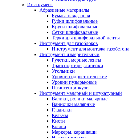
Инструмент
Абразивные материалы
Бумага наждачная
Губки шлифовальные
Круги шлифовальные
Сетки шлифовальные
Терки для шлифовальной ленты
Инструмент для газоблоков
Инструмент для монтажа газобетона
Инструмент измерительный
Рулетки, мерные ленты
Транспортиры, линейки
Угольники
Уровни гидростатические
Уровни пузырьковые
Штангенциркули
Инструмент малярный и штукатурный
Валики, ролики малярные
Ванночки малярные
Гладилки
Кельмы
Кисти
Ковши
Маркеры, карандаши
Насадка-миксер