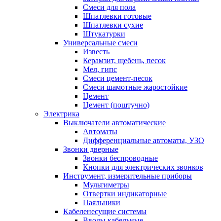
Смеси для пола
Шпатлевки готовые
Шпатлевки сухие
Штукатурки
Универсальные смеси
Известь
Керамзит, щебень, песок
Мел, гипс
Смеси цемент-песок
Смеси шамотные жаростойкие
Цемент
Цемент (поштучно)
Электрика
Выключатели автоматические
Автоматы
Дифференциальные автоматы, УЗО
Звонки дверные
Звонки беспроводные
Кнопки для электрических звонков
Инструмент, измерительные приборы
Мультиметры
Отвертки индикаторные
Паяльники
Кабеленесущие системы
Вводы кабельные