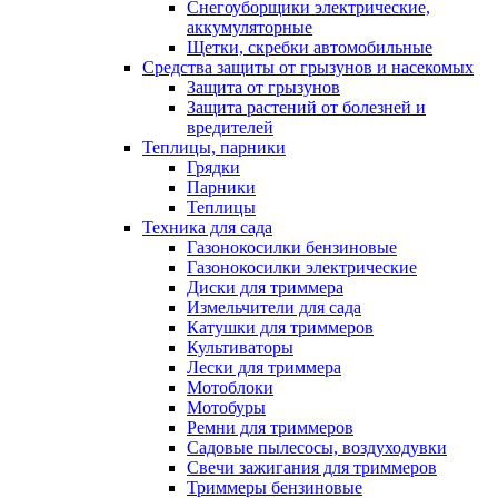
Снегоуборщики электрические,
аккумуляторные
Щетки, скребки автомобильные
Средства защиты от грызунов и насекомых
Защита от грызунов
Защита растений от болезней и
вредителей
Теплицы, парники
Грядки
Парники
Теплицы
Техника для сада
Газонокосилки бензиновые
Газонокосилки электрические
Диски для триммера
Измельчители для сада
Катушки для триммеров
Культиваторы
Лески для триммера
Мотоблоки
Мотобуры
Ремни для триммеров
Садовые пылесосы, воздуходувки
Свечи зажигания для триммеров
Триммеры бензиновые