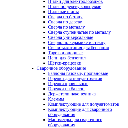
Пилки для электролобзиков
Пилы по дереву кольцевые
Пильные шины
Сверла по бетону
Сверла по дереву
Сверла по металлу
Сверла ступенчатые по металлу
Сверла универсальные
Сверло по керамике и стеклу
Свечи зажигания для бензопил
Тарелки опорные
Цепи для бензопил
Щётки-крацовки
Сварочное оборудование
Баллоны газовые, пропановые
Горелки для полуавтоматов
Горелки кровельные
Горелки на баллон
Держатели наконечника
Клеммы
Комплектующие для полуавтоматов
Комплектующие для сварочного
оборудования
Манометры для сварочного
оборудования