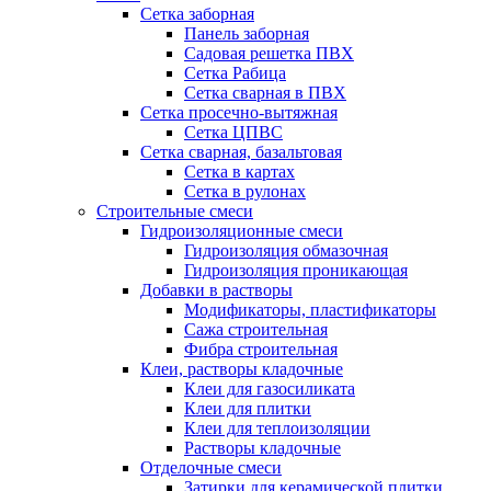
Сетка заборная
Панель заборная
Садовая решетка ПВХ
Сетка Рабица
Сетка сварная в ПВХ
Сетка просечно-вытяжная
Сетка ЦПВС
Сетка сварная, базальтовая
Сетка в картах
Сетка в рулонах
Строительные смеси
Гидроизоляционные смеси
Гидроизоляция обмазочная
Гидроизоляция проникающая
Добавки в растворы
Модификаторы, пластификаторы
Сажа строительная
Фибра строительная
Клеи, растворы кладочные
Клеи для газосиликата
Клеи для плитки
Клеи для теплоизоляции
Растворы кладочные
Отделочные смеси
Затирки для керамической плитки