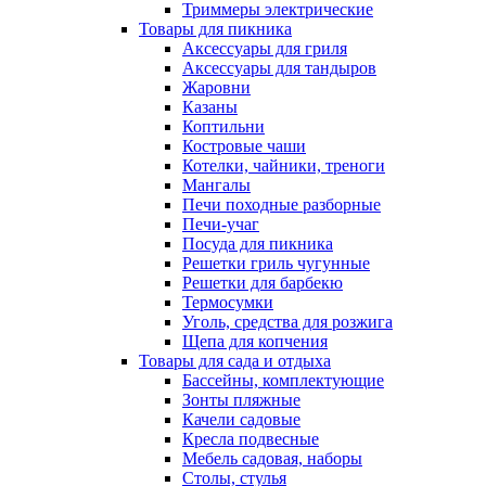
Триммеры электрические
Товары для пикника
Аксессуары для гриля
Аксессуары для тандыров
Жаровни
Казаны
Коптильни
Костровые чаши
Котелки, чайники, треноги
Мангалы
Печи походные разборные
Печи-учаг
Посуда для пикника
Решетки гриль чугунные
Решетки для барбекю
Термосумки
Уголь, средства для розжига
Щепа для копчения
Товары для сада и отдыха
Бассейны, комплектующие
Зонты пляжные
Качели садовые
Кресла подвесные
Мебель садовая, наборы
Столы, стулья