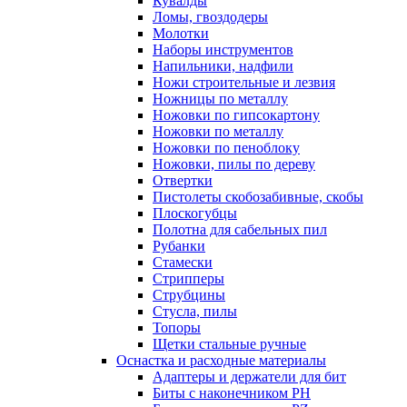
Кувалды
Ломы, гвоздодеры
Молотки
Наборы инструментов
Напильники, надфили
Ножи строительные и лезвия
Ножницы по металлу
Ножовки по гипсокартону
Ножовки по металлу
Ножовки по пеноблоку
Ножовки, пилы по дереву
Отвертки
Пистолеты скобозабивные, скобы
Плоскогубцы
Полотна для сабельных пил
Рубанки
Стамески
Стрипперы
Струбцины
Стусла, пилы
Топоры
Щетки стальные ручные
Оснастка и расходные материалы
Адаптеры и держатели для бит
Биты с наконечником PH