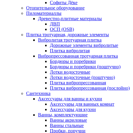
Софиты Дёке
Отопительное оборудование
Пиломатериаллы
Древестно-плитные материалы
ДВП
ОСП (OSB)
Плитка тротуарная, дорожные элементы
Вибролитая тротуарная плитка
Дорожные элементы вибролитые
Плитка вибролитая
Вибропрессованная тротуарная плитка
Бордюры и поребрики
Бордюры и поребрики (поштучно)
Лотки водосточные
Лотки водосточные (поштучно)
Плитка вибропрессованная
Плитка вибропрессованная (послойно)
Сантехника
Аксессуары для ванны и кухни
Аксессуары для ванных комнат
Аксессуары для кухни
Ванны, комплектующие
Ванны акриловые
Ванны стальные
Пробки, поручни