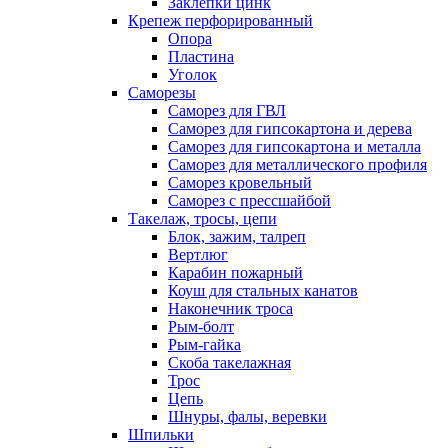
Заклепки цинк
Крепеж перфорированный
Опора
Пластина
Уголок
Саморезы
Саморез для ГВЛ
Саморез для гипсокартона и дерева
Саморез для гипсокартона и металла
Саморез для металлического профиля
Саморез кровельный
Саморез с прессшайбой
Такелаж, тросы, цепи
Блок, зажим, талреп
Вертлюг
Карабин пожарный
Коуш для стальных канатов
Наконечник троса
Рым-болт
Рым-гайка
Скоба такелажная
Трос
Цепь
Шнуры, фалы, веревки
Шпильки