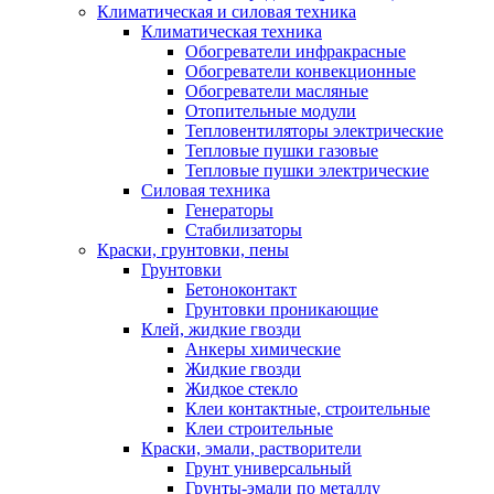
Климатическая и силовая техника
Климатическая техника
Обогреватели инфракрасные
Обогреватели конвекционные
Обогреватели масляные
Отопительные модули
Тепловентиляторы электрические
Тепловые пушки газовые
Тепловые пушки электрические
Силовая техника
Генераторы
Стабилизаторы
Краски, грунтовки, пены
Грунтовки
Бетоноконтакт
Грунтовки проникающие
Клей, жидкие гвозди
Анкеры химические
Жидкие гвозди
Жидкое стекло
Клеи контактные, строительные
Клеи строительные
Краски, эмали, растворители
Грунт универсальный
Грунты-эмали по металлу