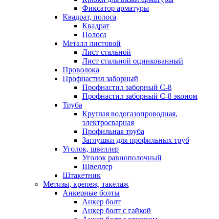
Фиксатор арматуры
Квадрат, полоса
Квадрат
Полоса
Металл листовой
Лист стальной
Лист стальной оцинкованный
Проволока
Профнастил заборный
Профнастил заборный С-8
Профнастил заборный С-8 эконом
Труба
Круглая водогазопроводная,
электросварная
Профильная труба
Заглушки для профильных труб
Уголок, швеллер
Уголок равнополочный
Швеллер
Штакетник
Метизы, крепеж, такелаж
Анкерные болты
Анкер болт
Анкер болт с гайкой