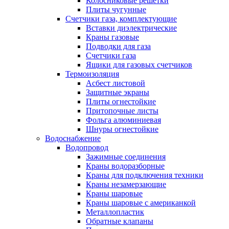
Колосниковые решетки
Плиты чугунные
Счетчики газа, комплектующие
Вставки диэлектрические
Краны газовые
Подводки для газа
Счетчики газа
Ящики для газовых счетчиков
Термоизоляция
Асбест листовой
Защитные экраны
Плиты огнестойкие
Притопочные листы
Фольга алюминиевая
Шнуры огнестойкие
Водоснабжение
Водопровод
Зажимные соединения
Краны водоразборные
Краны для подключения техники
Краны незамерзающие
Краны шаровые
Краны шаровые с американкой
Металлопластик
Обратные клапаны