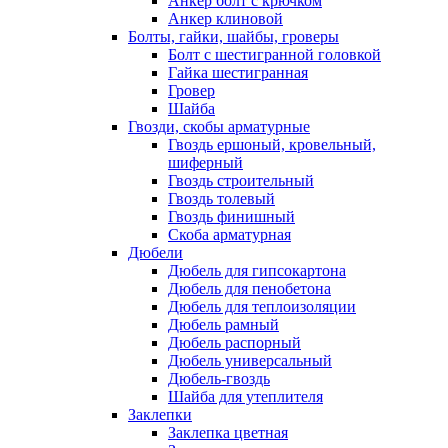
Анкер болт с крючком
Анкер клиновой
Болты, гайки, шайбы, гроверы
Болт c шестигранной головкой
Гайка шестигранная
Гровер
Шайба
Гвозди, скобы арматурные
Гвоздь ершоный, кровельный,
шиферный
Гвоздь строительный
Гвоздь толевый
Гвоздь финишный
Скоба арматурная
Дюбели
Дюбель для гипсокартона
Дюбель для пенобетона
Дюбель для теплоизоляции
Дюбель рамный
Дюбель распорный
Дюбель универсальный
Дюбель-гвоздь
Шайба для утеплителя
Заклепки
Заклепка цветная