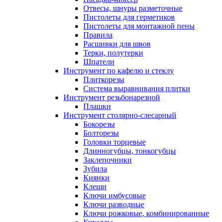
Отвесы, шнуры разметочные
Пистолеты для герметиков
Пистолеты для монтажной пены
Правила
Расшивки для швов
Терки, полутерки
Шпатели
Инструмент по кафелю и стеклу
Плиткорезы
Система выравнивания плитки
Инструмент резьбонарезной
Плашки
Инструмент столярно-слесарный
Бокорезы
Болторезы
Головки торцевые
Длинногубцы, тонкогубцы
Заклепочники
Зубила
Киянки
Клещи
Ключи имбусовые
Ключи разводные
Ключи рожковые, комбинированные