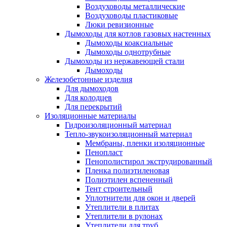
Воздуховоды металлические
Воздуховоды пластиковые
Люки ревизионные
Дымоходы для котлов газовых настенных
Дымоходы коаксиальные
Дымоходы однотрубные
Дымоходы из нержавеющей стали
Дымоходы
Железобетонные изделия
Для дымоходов
Для колодцев
Для перекрытий
Изоляционные материалы
Гидроизоляционный материал
Тепло-звукоизоляционный материал
Мембраны, пленки изоляционные
Пенопласт
Пенополистирол экструдированный
Пленка полиэтиленовая
Полиэтилен вспененный
Тент строительный
Уплотнители для окон и дверей
Утеплители в плитах
Утеплители в рулонах
Утеплители для труб