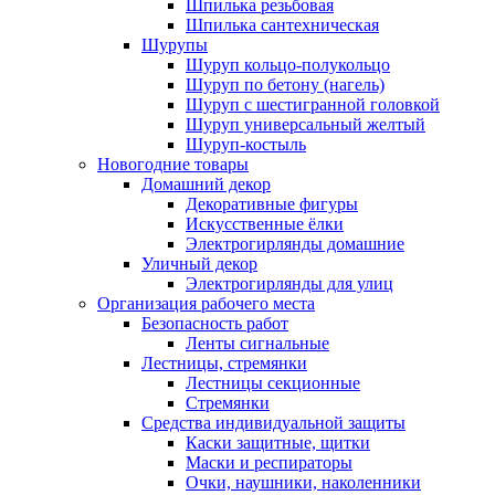
Шпилька резьбовая
Шпилька сантехническая
Шурупы
Шуруп кольцо-полукольцо
Шуруп по бетону (нагель)
Шуруп с шестигранной головкой
Шуруп универсальный желтый
Шуруп-костыль
Новогодние товары
Домашний декор
Декоративные фигуры
Искусственные ёлки
Электрогирлянды домашние
Уличный декор
Электрогирлянды для улиц
Организация рабочего места
Безопасность работ
Ленты сигнальные
Лестницы, стремянки
Лестницы секционные
Стремянки
Средства индивидуальной защиты
Каски защитные, щитки
Маски и респираторы
Очки, наушники, наколенники