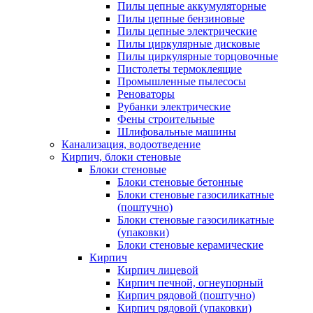
Пилы цепные аккумуляторные
Пилы цепные бензиновые
Пилы цепные электрические
Пилы циркулярные дисковые
Пилы циркулярные торцовочные
Пистолеты термоклеящие
Промышленные пылесосы
Реноваторы
Рубанки электрические
Фены строительные
Шлифовальные машины
Канализация, водоотведение
Кирпич, блоки стеновые
Блоки стеновые
Блоки стеновые бетонные
Блоки стеновые газосиликатные
(поштучно)
Блоки стеновые газосиликатные
(упаковки)
Блоки стеновые керамические
Кирпич
Кирпич лицевой
Кирпич печной, огнеупорный
Кирпич рядовой (поштучно)
Кирпич рядовой (упаковки)