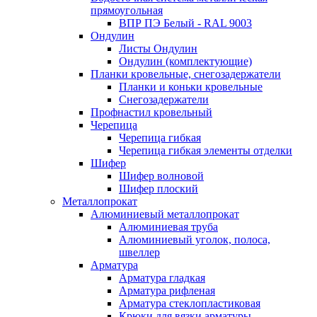
прямоугольная
ВПР ПЭ Белый - RAL 9003
Ондулин
Листы Ондулин
Ондулин (комплектующие)
Планки кровельные, снегозадержатели
Планки и коньки кровельные
Снегозадержатели
Профнастил кровельный
Черепица
Черепица гибкая
Черепица гибкая элементы отделки
Шифер
Шифер волновой
Шифер плоский
Металлопрокат
Алюминиевый металлопрокат
Алюминиевая труба
Алюминиевый уголок, полоса,
швеллер
Арматура
Арматура гладкая
Арматура рифленая
Арматура стеклопластиковая
Крюки для вязки арматуры