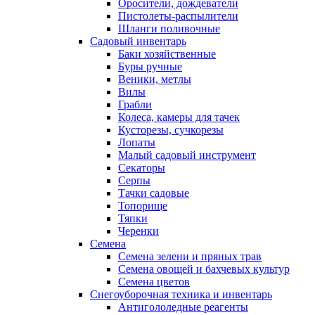
Оросители, дождеватели
Пистолеты-распылители
Шланги поливочные
Садовый инвентарь
Баки хозяйственные
Буры ручные
Веники, метлы
Вилы
Грабли
Колеса, камеры для тачек
Кусторезы, сучкорезы
Лопаты
Малый садовый инструмент
Секаторы
Серпы
Тачки садовые
Топорище
Тяпки
Черенки
Семена
Семена зелени и пряных трав
Семена овощей и бахчевых культур
Семена цветов
Снегоуборочная техника и инвентарь
Антигололедные реагенты