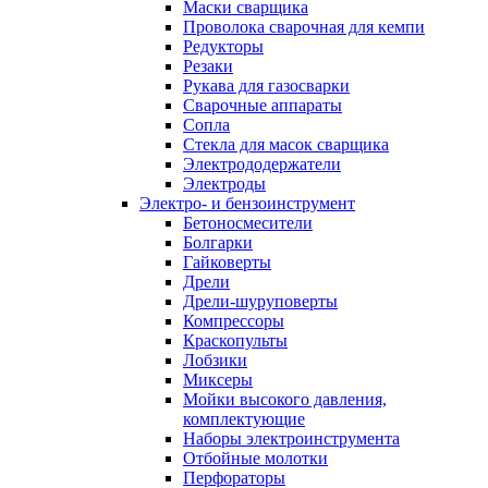
Маски сварщика
Проволока сварочная для кемпи
Редукторы
Резаки
Рукава для газосварки
Сварочные аппараты
Сопла
Стекла для масок сварщика
Электрододержатели
Электроды
Электро- и бензоинструмент
Бетоносмесители
Болгарки
Гайковерты
Дрели
Дрели-шуруповерты
Компрессоры
Краскопульты
Лобзики
Миксеры
Мойки высокого давления,
комплектующие
Наборы электроинструмента
Отбойные молотки
Перфораторы