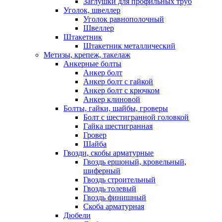
Заглушки для профильных труб
Уголок, швеллер
Уголок равнополочный
Швеллер
Штакетник
Штакетник металлический
Метизы, крепеж, такелаж
Анкерные болты
Анкер болт
Анкер болт с гайкой
Анкер болт с крючком
Анкер клиновой
Болты, гайки, шайбы, гроверы
Болт c шестигранной головкой
Гайка шестигранная
Гровер
Шайба
Гвозди, скобы арматурные
Гвоздь ершоный, кровельный,
шиферный
Гвоздь строительный
Гвоздь толевый
Гвоздь финишный
Скоба арматурная
Дюбели