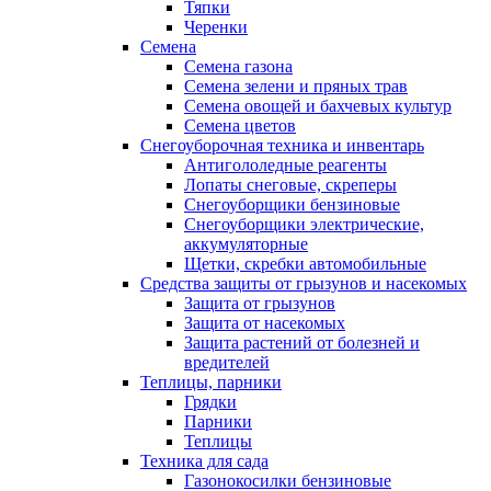
Тяпки
Черенки
Семена
Семена газона
Семена зелени и пряных трав
Семена овощей и бахчевых культур
Семена цветов
Снегоуборочная техника и инвентарь
Антигололедные реагенты
Лопаты снеговые, скреперы
Снегоуборщики бензиновые
Снегоуборщики электрические,
аккумуляторные
Щетки, скребки автомобильные
Средства защиты от грызунов и насекомых
Защита от грызунов
Защита от насекомых
Защита растений от болезней и
вредителей
Теплицы, парники
Грядки
Парники
Теплицы
Техника для сада
Газонокосилки бензиновые