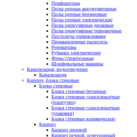
Перфораторы
Пилы цепные аккумуляторные
Пилы цепные бензиновые
Пилы цепные электрические
Пилы циркулярные дисковые
Пилы циркулярные торцовочные
Пистолеты термоклеящие
Промышленные пылесосы
Реноваторы
Рубанки электрические
Фены строительные
Шлифовальные машины
Канализация, водоотведение
Канализация
Кирпич, блоки стеновые
Блоки стеновые
Блоки стеновые бетонные
Блоки стеновые газосиликатные
(поштучно)
Блоки стеновые газосиликатные
(упаковки)
Блоки стеновые керамические
Кирпич
Кирпич лицевой
Кирпич печной, огнеупорный