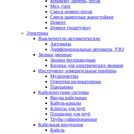
Керамзит, щебень, песок
Мел, гипс
Смеси цемент-песок
Смеси шамотные жаростойкие
Цемент
Цемент (поштучно)
Электрика
Выключатели автоматические
Автоматы
Дифференциальные автоматы, УЗО
Звонки дверные
Звонки беспроводные
Кнопки для электрических звонков
Инструмент, измерительные приборы
Мультиметры
Отвертки индикаторные
Паяльники
Кабеленесущие системы
Вводы кабельные
Кабель-каналы
Клипсы для труб
Площадки для труб
Трубы гофрированные
Кабельная продукция
Кабель