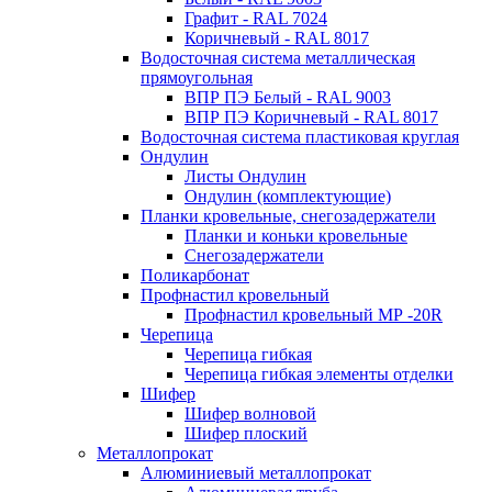
Графит - RAL 7024
Коричневый - RAL 8017
Водосточная система металлическая
прямоугольная
ВПР ПЭ Белый - RAL 9003
ВПР ПЭ Коричневый - RAL 8017
Водосточная система пластиковая круглая
Ондулин
Листы Ондулин
Ондулин (комплектующие)
Планки кровельные, снегозадержатели
Планки и коньки кровельные
Снегозадержатели
Поликарбонат
Профнастил кровельный
Профнастил кровельный МР -20R
Черепица
Черепица гибкая
Черепица гибкая элементы отделки
Шифер
Шифер волновой
Шифер плоский
Металлопрокат
Алюминиевый металлопрокат