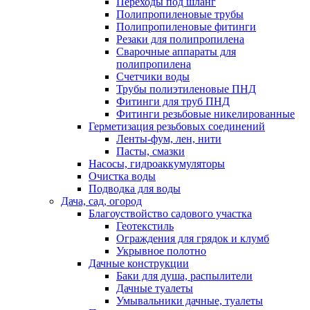
Переходы под шланг
Полипропиленовые трубы
Полипропиленовые фитинги
Резаки для полипропилена
Сварочные аппараты для
полипропилена
Счетчики воды
Трубы полиэтиленовые ПНД
Фитинги для труб ПНД
Фитинги резьбовые никелированные
Герметизация резьбовых соединений
Ленты-фум, лен, нити
Пасты, смазки
Насосы, гидроаккумуляторы
Очистка воды
Подводка для воды
Дача, сад, огород
Благоуствойство садового участка
Геотекстиль
Ограждения для грядок и клумб
Укрывное полотно
Дачные конструкции
Баки для душа, распылители
Дачные туалеты
Умывальники дачные, туалеты