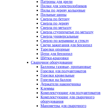
Патроны для дрели
Пилки для электролобзиков
Пилы по дереву кольцевые
Пильные шины
Сверла по бетону
Сверла по дереву
Сверла по металлу
Сверла ступенчатые по металлу
Сверла универсальные
Сверло по керамике и стеклу
Свечи зажигания для бензопил
Тарелки опорные
Цепи для бензопил
Щётки-крацовки
Сварочное оборудование
Баллоны газовые, пропановые
Горелки для полуавтоматов
Горелки кровельные
Горелки на баллон
Держатели наконечника
Клеммы
Комплектующие для полуавтоматов
Комплектующие для сварочного
оборудования
Манометры для сварочного