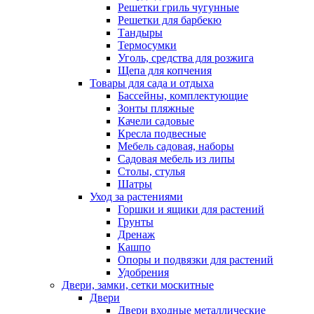
Решетки гриль чугунные
Решетки для барбекю
Тандыры
Термосумки
Уголь, средства для розжига
Щепа для копчения
Товары для сада и отдыха
Бассейны, комплектующие
Зонты пляжные
Качели садовые
Кресла подвесные
Мебель садовая, наборы
Садовая мебель из липы
Столы, стулья
Шатры
Уход за растениями
Горшки и ящики для растений
Грунты
Дренаж
Кашпо
Опоры и подвязки для растений
Удобрения
Двери, замки, сетки москитные
Двери
Двери входные металлические