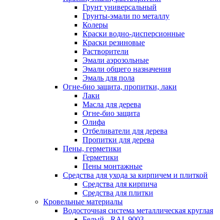
Грунт универсальный
Грунты-эмали по металлу
Колеры
Краски водно-дисперсионные
Краски резиновые
Растворители
Эмали аэрозольные
Эмали общего назначения
Эмаль для пола
Огне-био защита, пропитки, лаки
Лаки
Масла для дерева
Огне-био защита
Олифа
Отбеливатели для дерева
Пропитки для дерева
Пены, герметики
Герметики
Пены монтажные
Средства для ухода за кирпичем и плиткой
Средства для кирпича
Средства для плитки
Кровельные материалы
Водосточная система металлическая круглая
Белый - RAL 9003