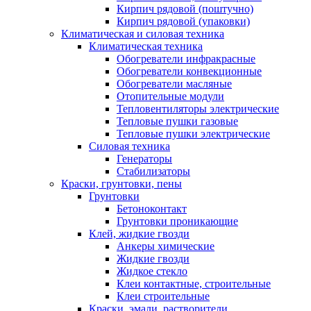
Кирпич рядовой (поштучно)
Кирпич рядовой (упаковки)
Климатическая и силовая техника
Климатическая техника
Обогреватели инфракрасные
Обогреватели конвекционные
Обогреватели масляные
Отопительные модули
Тепловентиляторы электрические
Тепловые пушки газовые
Тепловые пушки электрические
Силовая техника
Генераторы
Стабилизаторы
Краски, грунтовки, пены
Грунтовки
Бетоноконтакт
Грунтовки проникающие
Клей, жидкие гвозди
Анкеры химические
Жидкие гвозди
Жидкое стекло
Клеи контактные, строительные
Клеи строительные
Краски, эмали, растворители