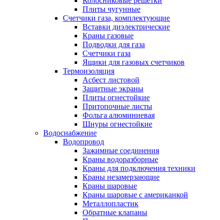
Колосниковые решетки
Плиты чугунные
Счетчики газа, комплектующие
Вставки диэлектрические
Краны газовые
Подводки для газа
Счетчики газа
Ящики для газовых счетчиков
Термоизоляция
Асбест листовой
Защитные экраны
Плиты огнестойкие
Притопочные листы
Фольга алюминиевая
Шнуры огнестойкие
Водоснабжение
Водопровод
Зажимные соединения
Краны водоразборные
Краны для подключения техники
Краны незамерзающие
Краны шаровые
Краны шаровые с американкой
Металлопластик
Обратные клапаны