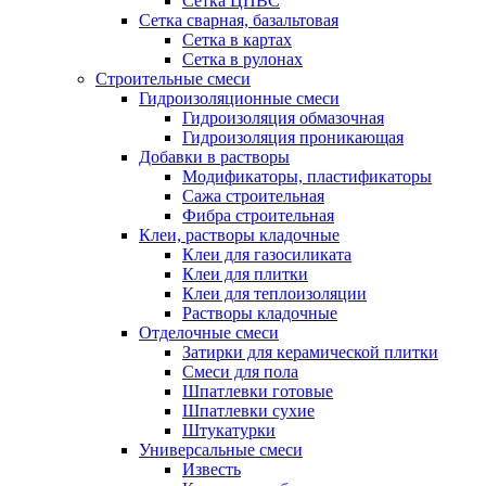
Сетка ЦПВС
Сетка сварная, базальтовая
Сетка в картах
Сетка в рулонах
Строительные смеси
Гидроизоляционные смеси
Гидроизоляция обмазочная
Гидроизоляция проникающая
Добавки в растворы
Модификаторы, пластификаторы
Сажа строительная
Фибра строительная
Клеи, растворы кладочные
Клеи для газосиликата
Клеи для плитки
Клеи для теплоизоляции
Растворы кладочные
Отделочные смеси
Затирки для керамической плитки
Смеси для пола
Шпатлевки готовые
Шпатлевки сухие
Штукатурки
Универсальные смеси
Известь