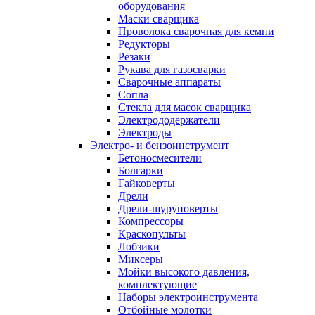
оборудования
Маски сварщика
Проволока сварочная для кемпи
Редукторы
Резаки
Рукава для газосварки
Сварочные аппараты
Сопла
Стекла для масок сварщика
Электрододержатели
Электроды
Электро- и бензоинструмент
Бетоносмесители
Болгарки
Гайковерты
Дрели
Дрели-шуруповерты
Компрессоры
Краскопульты
Лобзики
Миксеры
Мойки высокого давления,
комплектующие
Наборы электроинструмента
Отбойные молотки