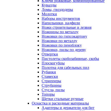
Ключи рожковые, комбинированные
Кувалды
Ломы, гвоздодеры
Молотки
Наборы инструментов
Напильники, надфили
Ножи строительные и лезвия
Ножницы по металлу
Ножовки по гипсокартону
Ножовки по металлу
Ножовки по пеноблоку
Ножовки, пилы по дереву
Отвертки
Пистолеты скобозабивные, скобы
Плоскогубцы
Полотна для сабельных пил
Рубанки
Стамески
Стрипперы
Струбцины
Стусла, пилы
Топоры
Щетки стальные ручные
Оснастка и расходные материалы
Адаптеры и держатели для бит