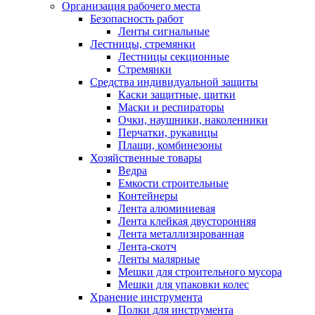
Организация рабочего места
Безопасность работ
Ленты сигнальные
Лестницы, стремянки
Лестницы секционные
Стремянки
Средства индивидуальной защиты
Каски защитные, щитки
Маски и респираторы
Очки, наушники, наколенники
Перчатки, рукавицы
Плащи, комбинезоны
Хозяйственные товары
Ведра
Емкости строительные
Контейнеры
Лента алюминиевая
Лента клейкая двусторонняя
Лента металлизированная
Лента-скотч
Ленты малярные
Мешки для строительного мусора
Мешки для упаковки колес
Хранение инструмента
Полки для инструмента