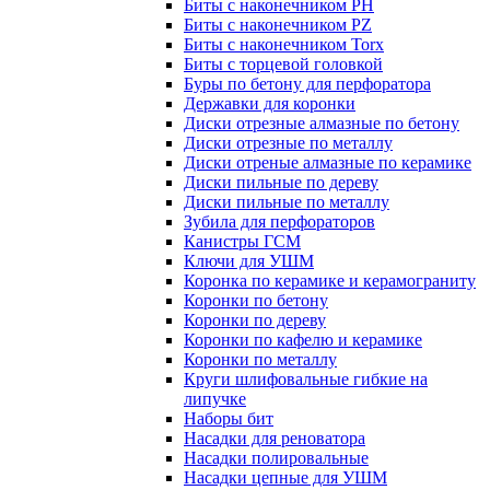
Биты с наконечником PH
Биты с наконечником PZ
Биты с наконечником Torx
Биты с торцевой головкой
Буры по бетону для перфоратора
Державки для коронки
Диски отрезные алмазные по бетону
Диски отрезные по металлу
Диски отреные алмазные по керамике
Диски пильные по дереву
Диски пильные по металлу
Зубила для перфораторов
Канистры ГСМ
Ключи для УШМ
Коронка по керамике и керамограниту
Коронки по бетону
Коронки по дереву
Коронки по кафелю и керамике
Коронки по металлу
Круги шлифовальные гибкие на
липучке
Наборы бит
Насадки для реноватора
Насадки полировальные
Насадки цепные для УШМ