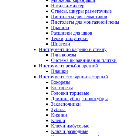
Маркеры, карандаши
Насадка-миксер
Отвесы, шнуры разметочные
Пистолеты для герметиков
Пистолеты для монтажной пены
Правила
Расшивки для швов
Терки, полутерки
Шпатели
Инструмент по кафелю и стеклу
Плиткорезы
Система выравнивания плитки
Инструмент резьбонарезной
Плашки
Инструмент столярно-слесарный
Бокорезы
Болторезы
Головки торцевые
Длинногубцы, тонкогубцы
Заклепочники
Зубила
Киянки
Клещи
Ключи имбусовые
Ключи разводные