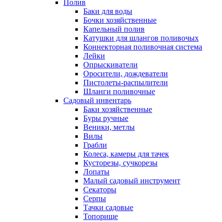
Полив
Баки для воды
Бочки хозяйственные
Капельный полив
Катушки для шлангов поливочых
Коннекторная поливочная система
Лейки
Опрыскиватели
Оросители, дождеватели
Пистолеты-распылители
Шланги поливочные
Садовый инвентарь
Баки хозяйственные
Буры ручные
Веники, метлы
Вилы
Грабли
Колеса, камеры для тачек
Кусторезы, сучкорезы
Лопаты
Малый садовый инструмент
Секаторы
Серпы
Тачки садовые
Топорище