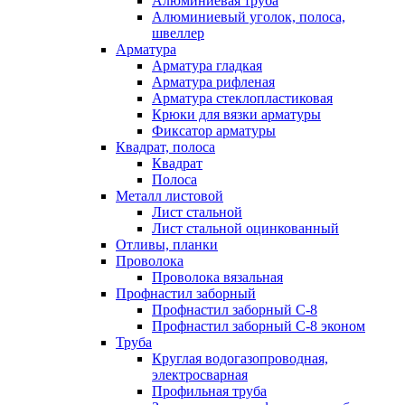
Алюминиевая труба
Алюминиевый уголок, полоса,
швеллер
Арматура
Арматура гладкая
Арматура рифленая
Арматура стеклопластиковая
Крюки для вязки арматуры
Фиксатор арматуры
Квадрат, полоса
Квадрат
Полоса
Металл листовой
Лист стальной
Лист стальной оцинкованный
Отливы, планки
Проволока
Проволока вязальная
Профнастил заборный
Профнастил заборный С-8
Профнастил заборный С-8 эконом
Труба
Круглая водогазопроводная,
электросварная
Профильная труба