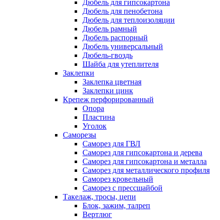
Дюбель для гипсокартона
Дюбель для пенобетона
Дюбель для теплоизоляции
Дюбель рамный
Дюбель распорный
Дюбель универсальный
Дюбель-гвоздь
Шайба для утеплителя
Заклепки
Заклепка цветная
Заклепки цинк
Крепеж перфорированный
Опора
Пластина
Уголок
Саморезы
Саморез для ГВЛ
Саморез для гипсокартона и дерева
Саморез для гипсокартона и металла
Саморез для металлического профиля
Саморез кровельный
Саморез с прессшайбой
Такелаж, тросы, цепи
Блок, зажим, талреп
Вертлюг