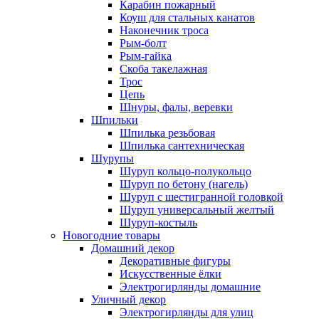
Карабин пожарный
Коуш для стальных канатов
Наконечник троса
Рым-болт
Рым-гайка
Скоба такелажная
Трос
Цепь
Шнуры, фалы, веревки
Шпильки
Шпилька резьбовая
Шпилька сантехническая
Шурупы
Шуруп кольцо-полукольцо
Шуруп по бетону (нагель)
Шуруп с шестигранной головкой
Шуруп универсальный желтый
Шуруп-костыль
Новогодние товары
Домашний декор
Декоративные фигуры
Искусственные ёлки
Электрогирлянды домашние
Уличный декор
Электрогирлянды для улиц