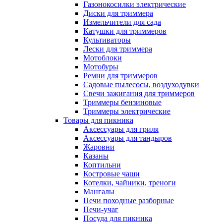
Газонокосилки электрические
Диски для триммера
Измельчители для сада
Катушки для триммеров
Культиваторы
Лески для триммера
Мотоблоки
Мотобуры
Ремни для триммеров
Садовые пылесосы, воздуходувки
Свечи зажигания для триммеров
Триммеры бензиновые
Триммеры электрические
Товары для пикника
Аксессуары для гриля
Аксессуары для тандыров
Жаровни
Казаны
Коптильни
Костровые чаши
Котелки, чайники, треноги
Мангалы
Печи походные разборные
Печи-учаг
Посуда для пикника