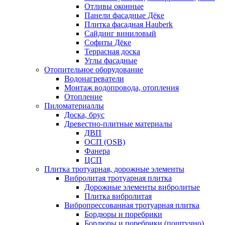
Отливы оконные
Панели фасадные Дёке
Плитка фасадная Hauberk
Сайдинг виниловый
Софиты Дёке
Террасная доска
Углы фасадные
Отопительное оборудование
Водонагреватели
Монтаж водопровода, отопления
Отопление
Пиломатериаллы
Доска, брус
Древестно-плитные материалы
ДВП
ОСП (OSB)
Фанера
ЦСП
Плитка тротуарная, дорожные элементы
Вибролитая тротуарная плитка
Дорожные элементы вибролитые
Плитка вибролитая
Вибропрессованная тротуарная плитка
Бордюры и поребрики
Бордюры и поребрики (поштучно)