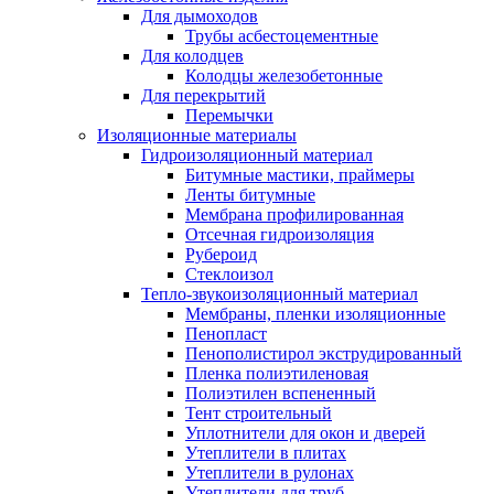
Для дымоходов
Трубы асбестоцементные
Для колодцев
Колодцы железобетонные
Для перекрытий
Перемычки
Изоляционные материалы
Гидроизоляционный материал
Битумные мастики, праймеры
Ленты битумные
Мембрана профилированная
Отсечная гидроизоляция
Рубероид
Стеклоизол
Тепло-звукоизоляционный материал
Мембраны, пленки изоляционные
Пенопласт
Пенополистирол экструдированный
Пленка полиэтиленовая
Полиэтилен вспененный
Тент строительный
Уплотнители для окон и дверей
Утеплители в плитах
Утеплители в рулонах
Утеплители для труб