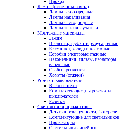
Провод
Лампы (источники света)
Лампы газоразрядные
Лампы накаливания
Лампы светодиодные
Лампы теплоизлучатели
Монтажные материалы
Зажим
Изолента, трубки термоусадочные
Клемники, колодки клеммные
Коробки электромонтажные
Наконечники, гильзы, изоляторы
кабельные
Скобы крепления
Хомуты (стяжки)
Розетки, выключатели
Выключатели
Комплектующие для розеток и
выключателей
Розетки
Светильники, прожекторы
Датчики освещенности, фотореле
Комплектующие для светильников
Прожекторы
Светильники линейные