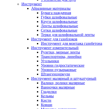
Инструмент
Абразивные материалы
Бумага наждачная
Губки шлифовальные
Круги шлифовальные
Ленты шлифовальные
Сетки шлифовальные
Терки для шлифовальной ленты
Инструмент для газоблоков
Инструмент для монтажа газобетона
Инструмент измерительный
Рулетки, мерные ленты
Транспортиры, линейки
Угольники
Уровни гидростатические
Уровни пузырьковые
Штангенциркули
Инструмент малярный и штукатурный
Валики, ролики малярные
Ванночки малярные
Гладилки
Кельмы
Кисти
Ковши