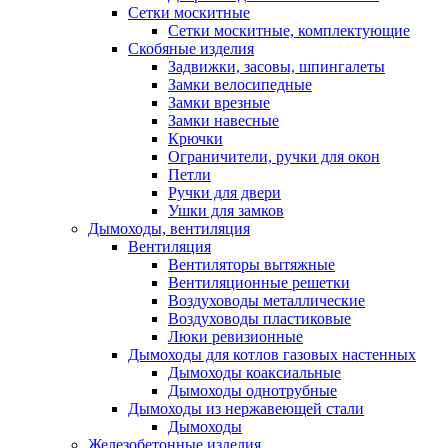
Сетки москитные
Сетки москитные, комплектующие
Скобяные изделия
Задвижки, засовы, шпингалеты
Замки велосипедные
Замки врезные
Замки навесные
Крючки
Ограничители, ручки для окон
Петли
Ручки для двери
Ушки для замков
Дымоходы, вентиляция
Вентиляция
Вентиляторы вытяжные
Вентиляционные решетки
Воздуховоды металлические
Воздуховоды пластиковые
Люки ревизионные
Дымоходы для котлов газовых настенных
Дымоходы коаксиальные
Дымоходы однотрубные
Дымоходы из нержавеющей стали
Дымоходы
Железобетонные изделия