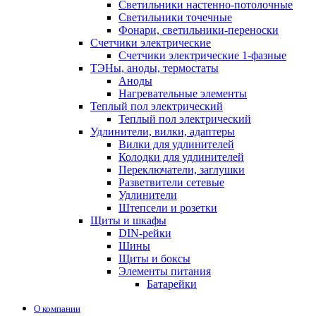
Светильники настенно-потолочные
Светильники точечные
Фонари, светильники-переноски
Счетчики электрические
Счетчики электрические 1-фазные
ТЭНы, аноды, термостаты
Аноды
Нагревательные элементы
Теплый пол электрический
Теплый пол электрический
Удлинители, вилки, адаптеры
Вилки для удлинителей
Колодки для удлинителей
Переключатели, заглушки
Разветвители сетевые
Удлинители
Штепсели и розетки
Щиты и шкафы
DIN-рейки
Шины
Щиты и боксы
Элементы питания
Батарейки
О компании