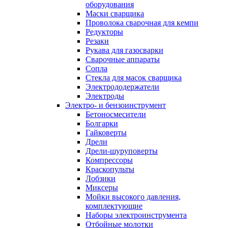
оборудования
Маски сварщика
Проволока сварочная для кемпи
Редукторы
Резаки
Рукава для газосварки
Сварочные аппараты
Сопла
Стекла для масок сварщика
Электрододержатели
Электроды
Электро- и бензоинструмент
Бетоносмесители
Болгарки
Гайковерты
Дрели
Дрели-шуруповерты
Компрессоры
Краскопульты
Лобзики
Миксеры
Мойки высокого давления,
комплектующие
Наборы электроинструмента
Отбойные молотки