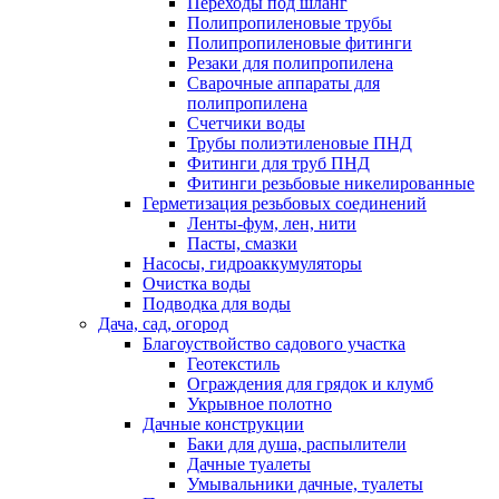
Переходы под шланг
Полипропиленовые трубы
Полипропиленовые фитинги
Резаки для полипропилена
Сварочные аппараты для
полипропилена
Счетчики воды
Трубы полиэтиленовые ПНД
Фитинги для труб ПНД
Фитинги резьбовые никелированные
Герметизация резьбовых соединений
Ленты-фум, лен, нити
Пасты, смазки
Насосы, гидроаккумуляторы
Очистка воды
Подводка для воды
Дача, сад, огород
Благоуствойство садового участка
Геотекстиль
Ограждения для грядок и клумб
Укрывное полотно
Дачные конструкции
Баки для душа, распылители
Дачные туалеты
Умывальники дачные, туалеты