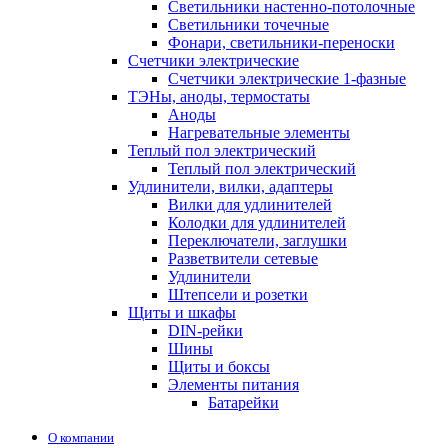
Светильники настенно-потолочные
Светильники точечные
Фонари, светильники-переноски
Счетчики электрические
Счетчики электрические 1-фазные
ТЭНы, аноды, термостаты
Аноды
Нагревательные элементы
Теплый пол электрический
Теплый пол электрический
Удлинители, вилки, адаптеры
Вилки для удлинителей
Колодки для удлинителей
Переключатели, заглушки
Разветвители сетевые
Удлинители
Штепсели и розетки
Щиты и шкафы
DIN-рейки
Шины
Щиты и боксы
Элементы питания
Батарейки
О компании