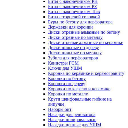
Биты с наконечником PH
Биты с наконечником PZ
Биты с наконечником Torx
Биты с торцевой головкой
Буры по бетону для перфоратора
Державки для коронки
Диски отрезные алмазные по бетону
Диски отрезные по металлу
Диски отреные алмазные по керамике
Диски пильные по дереву
Диски пильные по металлу
Зубила для перфораторов
Канистры ГСМ
Ключи для УШМ
Коронка по керамике и керамограниту
Коронки по бетону
Коронки по дереву
Коронки по кафелю и керамике
Коронки по металлу
Круги шлифовальные гибкие на
липучке
Наборы бит
Насадки для реноватора
Насадки полировальные
Насадки цепные для УШМ