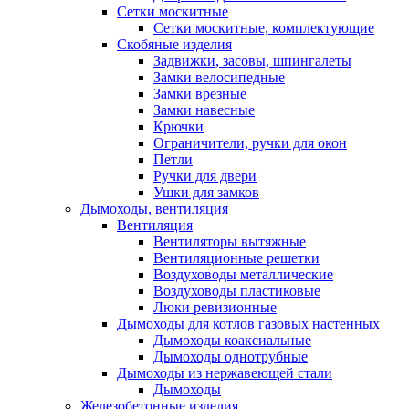
Сетки москитные
Сетки москитные, комплектующие
Скобяные изделия
Задвижки, засовы, шпингалеты
Замки велосипедные
Замки врезные
Замки навесные
Крючки
Ограничители, ручки для окон
Петли
Ручки для двери
Ушки для замков
Дымоходы, вентиляция
Вентиляция
Вентиляторы вытяжные
Вентиляционные решетки
Воздуховоды металлические
Воздуховоды пластиковые
Люки ревизионные
Дымоходы для котлов газовых настенных
Дымоходы коаксиальные
Дымоходы однотрубные
Дымоходы из нержавеющей стали
Дымоходы
Железобетонные изделия