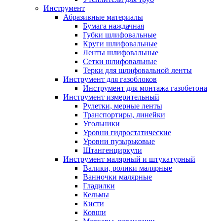
Инструмент
Абразивные материалы
Бумага наждачная
Губки шлифовальные
Круги шлифовальные
Ленты шлифовальные
Сетки шлифовальные
Терки для шлифовальной ленты
Инструмент для газоблоков
Инструмент для монтажа газобетона
Инструмент измерительный
Рулетки, мерные ленты
Транспортиры, линейки
Угольники
Уровни гидростатические
Уровни пузырьковые
Штангенциркули
Инструмент малярный и штукатурный
Валики, ролики малярные
Ванночки малярные
Гладилки
Кельмы
Кисти
Ковши