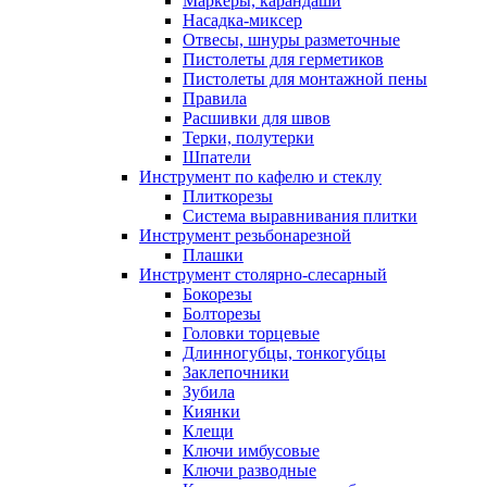
Маркеры, карандаши
Насадка-миксер
Отвесы, шнуры разметочные
Пистолеты для герметиков
Пистолеты для монтажной пены
Правила
Расшивки для швов
Терки, полутерки
Шпатели
Инструмент по кафелю и стеклу
Плиткорезы
Система выравнивания плитки
Инструмент резьбонарезной
Плашки
Инструмент столярно-слесарный
Бокорезы
Болторезы
Головки торцевые
Длинногубцы, тонкогубцы
Заклепочники
Зубила
Киянки
Клещи
Ключи имбусовые
Ключи разводные