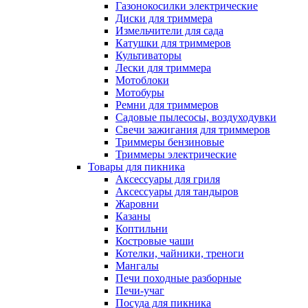
Газонокосилки электрические
Диски для триммера
Измельчители для сада
Катушки для триммеров
Культиваторы
Лески для триммера
Мотоблоки
Мотобуры
Ремни для триммеров
Садовые пылесосы, воздуходувки
Свечи зажигания для триммеров
Триммеры бензиновые
Триммеры электрические
Товары для пикника
Аксессуары для гриля
Аксессуары для тандыров
Жаровни
Казаны
Коптильни
Костровые чаши
Котелки, чайники, треноги
Мангалы
Печи походные разборные
Печи-учаг
Посуда для пикника