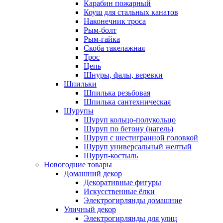
Карабин пожарный
Коуш для стальных канатов
Наконечник троса
Рым-болт
Рым-гайка
Скоба такелажная
Трос
Цепь
Шнуры, фалы, веревки
Шпильки
Шпилька резьбовая
Шпилька сантехническая
Шурупы
Шуруп кольцо-полукольцо
Шуруп по бетону (нагель)
Шуруп с шестигранной головкой
Шуруп универсальный желтый
Шуруп-костыль
Новогодние товары
Домашний декор
Декоративные фигуры
Искусственные ёлки
Электрогирлянды домашние
Уличный декор
Электрогирлянды для улиц