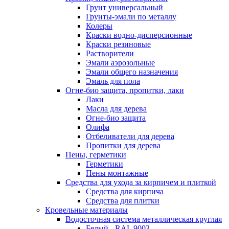
Грунт универсальный
Грунты-эмали по металлу
Колеры
Краски водно-дисперсионные
Краски резиновые
Растворители
Эмали аэрозольные
Эмали общего назначения
Эмаль для пола
Огне-био защита, пропитки, лаки
Лаки
Масла для дерева
Огне-био защита
Олифа
Отбеливатели для дерева
Пропитки для дерева
Пены, герметики
Герметики
Пены монтажные
Средства для ухода за кирпичем и плиткой
Средства для кирпича
Средства для плитки
Кровельные материалы
Водосточная система металлическая круглая
Белый - RAL 9003