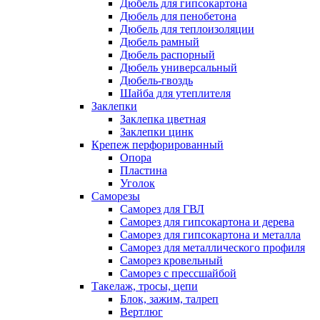
Дюбель для гипсокартона
Дюбель для пенобетона
Дюбель для теплоизоляции
Дюбель рамный
Дюбель распорный
Дюбель универсальный
Дюбель-гвоздь
Шайба для утеплителя
Заклепки
Заклепка цветная
Заклепки цинк
Крепеж перфорированный
Опора
Пластина
Уголок
Саморезы
Саморез для ГВЛ
Саморез для гипсокартона и дерева
Саморез для гипсокартона и металла
Саморез для металлического профиля
Саморез кровельный
Саморез с прессшайбой
Такелаж, тросы, цепи
Блок, зажим, талреп
Вертлюг