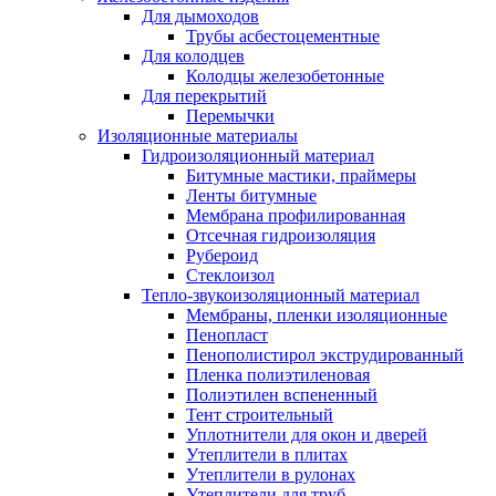
Для дымоходов
Трубы асбестоцементные
Для колодцев
Колодцы железобетонные
Для перекрытий
Перемычки
Изоляционные материалы
Гидроизоляционный материал
Битумные мастики, праймеры
Ленты битумные
Мембрана профилированная
Отсечная гидроизоляция
Рубероид
Стеклоизол
Тепло-звукоизоляционный материал
Мембраны, пленки изоляционные
Пенопласт
Пенополистирол экструдированный
Пленка полиэтиленовая
Полиэтилен вспененный
Тент строительный
Уплотнители для окон и дверей
Утеплители в плитах
Утеплители в рулонах
Утеплители для труб