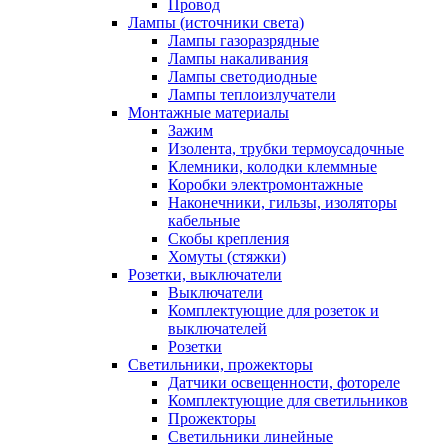
Провод
Лампы (источники света)
Лампы газоразрядные
Лампы накаливания
Лампы светодиодные
Лампы теплоизлучатели
Монтажные материалы
Зажим
Изолента, трубки термоусадочные
Клемники, колодки клеммные
Коробки электромонтажные
Наконечники, гильзы, изоляторы
кабельные
Скобы крепления
Хомуты (стяжки)
Розетки, выключатели
Выключатели
Комплектующие для розеток и
выключателей
Розетки
Светильники, прожекторы
Датчики освещенности, фотореле
Комплектующие для светильников
Прожекторы
Светильники линейные