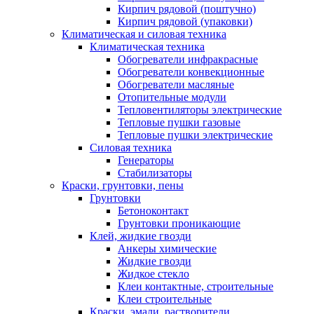
Кирпич рядовой (поштучно)
Кирпич рядовой (упаковки)
Климатическая и силовая техника
Климатическая техника
Обогреватели инфракрасные
Обогреватели конвекционные
Обогреватели масляные
Отопительные модули
Тепловентиляторы электрические
Тепловые пушки газовые
Тепловые пушки электрические
Силовая техника
Генераторы
Стабилизаторы
Краски, грунтовки, пены
Грунтовки
Бетоноконтакт
Грунтовки проникающие
Клей, жидкие гвозди
Анкеры химические
Жидкие гвозди
Жидкое стекло
Клеи контактные, строительные
Клеи строительные
Краски, эмали, растворители