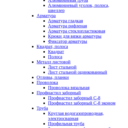
Алюминиевая труба
Алюминиевый уголок, полоса,
швеллер
Арматура
Арматура гладкая
Арматура рифленая
Арматура стеклопластиковая
Крюки для вязки арматуры
Фиксатор арматуры
Квадрат, полоса
Квадрат
Полоса
Металл листовой
Лист стальной
Лист стальной оцинкованный
Отливы, планки
Проволока
Проволока вязальная
Профнастил заборный
Профнастил заборный С-8
Профнастил заборный С-8 эконом
Труба
Круглая водогазопроводная,
электросварная
Профильная труба