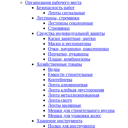
Организация рабочего места
Безопасность работ
Ленты сигнальные
Лестницы, стремянки
Лестницы секционные
Стремянки
Средства индивидуальной защиты
Каски защитные, щитки
Маски и респираторы
Очки, наушники, наколенники
Перчатки, рукавицы
Плащи, комбинезоны
Хозяйственные товары
Ведра
Емкости строительные
Контейнеры
Лента алюминиевая
Лента клейкая двусторонняя
Лента металлизированная
Лента-скотч
Ленты малярные
Мешки для строительного мусора
Мешки для упаковки колес
Хранение инструмента
Полки для инструмента