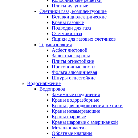
Колосниковые решетки
Плиты чугунные
Счетчики газа, комплектующие
Вставки диэлектрические
Краны газовые
Подводки для газа
Счетчики газа
Ящики для газовых счетчиков
Термоизоляция
Асбест листовой
Защитные экраны
Плиты огнестойкие
Притопочные листы
Фольга алюминиевая
Шнуры огнестойкие
Водоснабжение
Водопровод
Зажимные соединения
Краны водоразборные
Краны для подключения техники
Краны незамерзающие
Краны шаровые
Краны шаровые с американкой
Металлопластик
Обратные клапаны