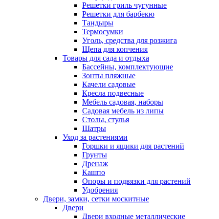
Решетки гриль чугунные
Решетки для барбекю
Тандыры
Термосумки
Уголь, средства для розжига
Щепа для копчения
Товары для сада и отдыха
Бассейны, комплектующие
Зонты пляжные
Качели садовые
Кресла подвесные
Мебель садовая, наборы
Садовая мебель из липы
Столы, стулья
Шатры
Уход за растениями
Горшки и ящики для растений
Грунты
Дренаж
Кашпо
Опоры и подвязки для растений
Удобрения
Двери, замки, сетки москитные
Двери
Двери входные металлические