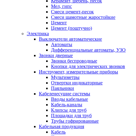
Керамзит, щебень, песок
Мел, гипс
Смеси цемент-песок
Смеси шамотные жаростойкие
Цемент
Цемент (поштучно)
Электрика
Выключатели автоматические
Автоматы
Дифференциальные автоматы, УЗО
Звонки дверные
Звонки беспроводные
Кнопки для электрических звонков
Инструмент, измерительные приборы
Мультиметры
Отвертки индикаторные
Паяльники
Кабеленесущие системы
Вводы кабельные
Кабель-каналы
Клипсы для труб
Площадки для труб
Трубы гофрированные
Кабельная продукция
Кабель