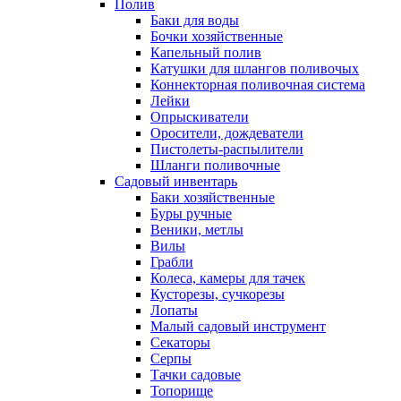
Полив
Баки для воды
Бочки хозяйственные
Капельный полив
Катушки для шлангов поливочых
Коннекторная поливочная система
Лейки
Опрыскиватели
Оросители, дождеватели
Пистолеты-распылители
Шланги поливочные
Садовый инвентарь
Баки хозяйственные
Буры ручные
Веники, метлы
Вилы
Грабли
Колеса, камеры для тачек
Кусторезы, сучкорезы
Лопаты
Малый садовый инструмент
Секаторы
Серпы
Тачки садовые
Топорище