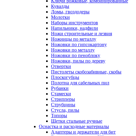
Ключи рожковые, комбинированные
Кувалды
Ломы, гвоздодеры
Молотки
Наборы инструментов
Напильники, надфили
Ножи строительные и лезвия
Ножницы по металлу
Ножовки по гипсокартону
Ножовки по металлу
Ножовки по пеноблоку
Ножовки, пилы по дереву
Отвертки
Пистолеты скобозабивные, скобы
Плоскогубцы
Полотна для сабельных пил
Рубанки
Стамески
Стрипперы
Струбцины
Стусла, пилы
Топоры
Щетки стальные ручные
Оснастка и расходные материалы
Адаптеры и держатели для бит