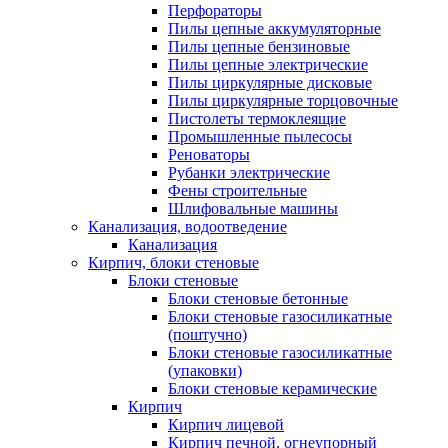
Перфораторы
Пилы цепные аккумуляторные
Пилы цепные бензиновые
Пилы цепные электрические
Пилы циркулярные дисковые
Пилы циркулярные торцовочные
Пистолеты термоклеящие
Промышленные пылесосы
Реноваторы
Рубанки электрические
Фены строительные
Шлифовальные машины
Канализация, водоотведение
Канализация
Кирпич, блоки стеновые
Блоки стеновые
Блоки стеновые бетонные
Блоки стеновые газосиликатные
(поштучно)
Блоки стеновые газосиликатные
(упаковки)
Блоки стеновые керамические
Кирпич
Кирпич лицевой
Кирпич печной, огнеупорный