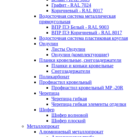
Графит - RAL 7024
Коричневый - RAL 8017
Водосточная система металлическая
прямоугольная
ВПР ПЭ Белый - RAL 9003
ВПР ПЭ Коричневый - RAL 8017
Водосточная система пластиковая круглая
Ондулин
Листы Ондулин
Ондулин (комплектующие)
Планки кровельные, снегозадержатели
Планки и коньки кровельные
Снегозадержатели
Поликарбонат
Профнастил кровельный
Профнастил кровельный МР -20R
Черепица
Черепица гибкая
Черепица гибкая элементы отделки
Шифер
Шифер волновой
Шифер плоский
Металлопрокат
Алюминиевый металлопрокат