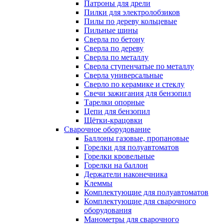
Патроны для дрели
Пилки для электролобзиков
Пилы по дереву кольцевые
Пильные шины
Сверла по бетону
Сверла по дереву
Сверла по металлу
Сверла ступенчатые по металлу
Сверла универсальные
Сверло по керамике и стеклу
Свечи зажигания для бензопил
Тарелки опорные
Цепи для бензопил
Щётки-крацовки
Сварочное оборудование
Баллоны газовые, пропановые
Горелки для полуавтоматов
Горелки кровельные
Горелки на баллон
Держатели наконечника
Клеммы
Комплектующие для полуавтоматов
Комплектующие для сварочного
оборудования
Манометры для сварочного