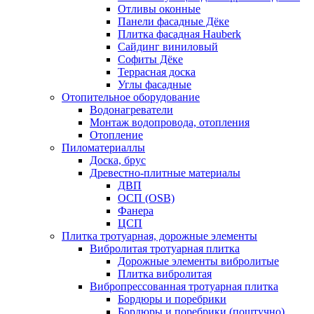
Отливы оконные
Панели фасадные Дёке
Плитка фасадная Hauberk
Сайдинг виниловый
Софиты Дёке
Террасная доска
Углы фасадные
Отопительное оборудование
Водонагреватели
Монтаж водопровода, отопления
Отопление
Пиломатериаллы
Доска, брус
Древестно-плитные материалы
ДВП
ОСП (OSB)
Фанера
ЦСП
Плитка тротуарная, дорожные элементы
Вибролитая тротуарная плитка
Дорожные элементы вибролитые
Плитка вибролитая
Вибропрессованная тротуарная плитка
Бордюры и поребрики
Бордюры и поребрики (поштучно)