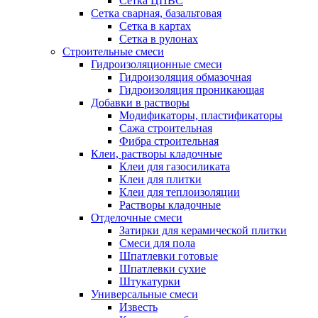
Сетка ЦПВС
Сетка сварная, базальтовая
Сетка в картах
Сетка в рулонах
Строительные смеси
Гидроизоляционные смеси
Гидроизоляция обмазочная
Гидроизоляция проникающая
Добавки в растворы
Модификаторы, пластификаторы
Сажа строительная
Фибра строительная
Клеи, растворы кладочные
Клеи для газосиликата
Клеи для плитки
Клеи для теплоизоляции
Растворы кладочные
Отделочные смеси
Затирки для керамической плитки
Смеси для пола
Шпатлевки готовые
Шпатлевки сухие
Штукатурки
Универсальные смеси
Известь