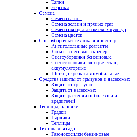
Тяпки
Черенки
Семена
Семена газона
Семена зелени и пряных трав
Семена овощей и бахчевых культур
Семена цветов
Снегоуборочная техника и инвентарь
Антигололедные реагенты
Лопаты снеговые, скреперы
Снегоуборщики бензиновые
Снегоуборщики электрические,
аккумуляторные
Щетки, скребки автомобильные
Средства защиты от грызунов и насекомых
Защита от грызунов
Защита от насекомых
Защита растений от болезней и
вредителей
Теплицы, парники
Грядки
Парники
Теплицы
Техника для сада
Газонокосилки бензиновые