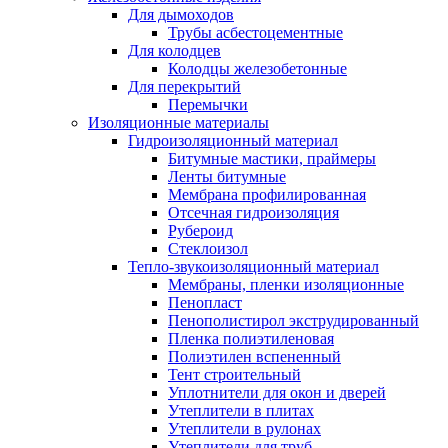
Для дымоходов
Трубы асбестоцементные
Для колодцев
Колодцы железобетонные
Для перекрытий
Перемычки
Изоляционные материалы
Гидроизоляционный материал
Битумные мастики, праймеры
Ленты битумные
Мембрана профилированная
Отсечная гидроизоляция
Рубероид
Стеклоизол
Тепло-звукоизоляционный материал
Мембраны, пленки изоляционные
Пенопласт
Пенополистирол экструдированный
Пленка полиэтиленовая
Полиэтилен вспененный
Тент строительный
Уплотнители для окон и дверей
Утеплители в плитах
Утеплители в рулонах
Утеплители для труб