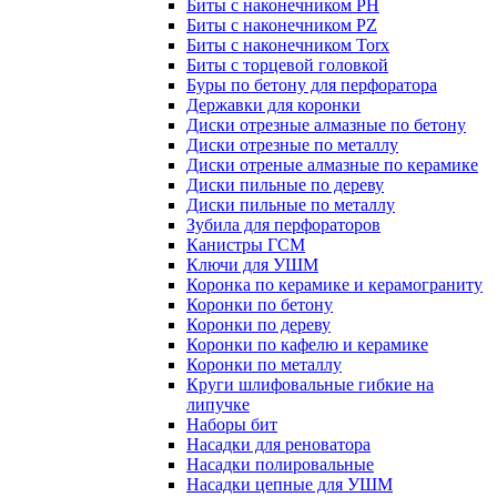
Биты с наконечником PH
Биты с наконечником PZ
Биты с наконечником Torx
Биты с торцевой головкой
Буры по бетону для перфоратора
Державки для коронки
Диски отрезные алмазные по бетону
Диски отрезные по металлу
Диски отреные алмазные по керамике
Диски пильные по дереву
Диски пильные по металлу
Зубила для перфораторов
Канистры ГСМ
Ключи для УШМ
Коронка по керамике и керамограниту
Коронки по бетону
Коронки по дереву
Коронки по кафелю и керамике
Коронки по металлу
Круги шлифовальные гибкие на
липучке
Наборы бит
Насадки для реноватора
Насадки полировальные
Насадки цепные для УШМ