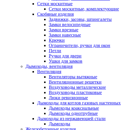
Сетки москитные
Сетки москитные, комплектующие
Скобяные изделия
Задвижки, засовы, шпингалеты
Замки велосипедные
Замки врезные
Замки навесные
Крючки
Ограничители, ручки для окон
Петли
Ручки для двери
Ушки для замков
Дымоходы, вентиляция
Вентиляция
Вентиляторы вытяжные
Вентиляционные решетки
Воздуховоды металлические
Воздуховоды пластиковые
Люки ревизионные
Дымоходы для котлов газовых настенных
Дымоходы коаксиальные
Дымоходы однотрубные
Дымоходы из нержавеющей стали
Дымоходы
Железобетонные изделия