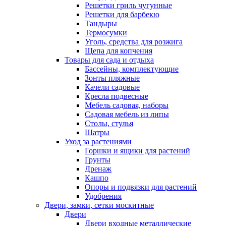
Решетки гриль чугунные
Решетки для барбекю
Тандыры
Термосумки
Уголь, средства для розжига
Щепа для копчения
Товары для сада и отдыха
Бассейны, комплектующие
Зонты пляжные
Качели садовые
Кресла подвесные
Мебель садовая, наборы
Садовая мебель из липы
Столы, стулья
Шатры
Уход за растениями
Горшки и ящики для растений
Грунты
Дренаж
Кашпо
Опоры и подвязки для растений
Удобрения
Двери, замки, сетки москитные
Двери
Двери входные металлические