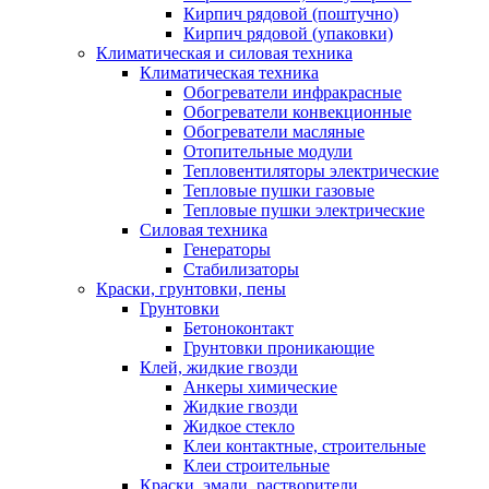
Кирпич рядовой (поштучно)
Кирпич рядовой (упаковки)
Климатическая и силовая техника
Климатическая техника
Обогреватели инфракрасные
Обогреватели конвекционные
Обогреватели масляные
Отопительные модули
Тепловентиляторы электрические
Тепловые пушки газовые
Тепловые пушки электрические
Силовая техника
Генераторы
Стабилизаторы
Краски, грунтовки, пены
Грунтовки
Бетоноконтакт
Грунтовки проникающие
Клей, жидкие гвозди
Анкеры химические
Жидкие гвозди
Жидкое стекло
Клеи контактные, строительные
Клеи строительные
Краски, эмали, растворители