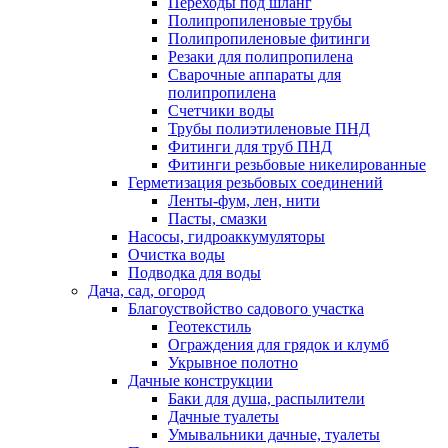
Переходы под шланг
Полипропиленовые трубы
Полипропиленовые фитинги
Резаки для полипропилена
Сварочные аппараты для
полипропилена
Счетчики воды
Трубы полиэтиленовые ПНД
Фитинги для труб ПНД
Фитинги резьбовые никелированные
Герметизация резьбовых соединений
Ленты-фум, лен, нити
Пасты, смазки
Насосы, гидроаккумуляторы
Очистка воды
Подводка для воды
Дача, сад, огород
Благоуствойство садового участка
Геотекстиль
Ограждения для грядок и клумб
Укрывное полотно
Дачные конструкции
Баки для душа, распылители
Дачные туалеты
Умывальники дачные, туалеты