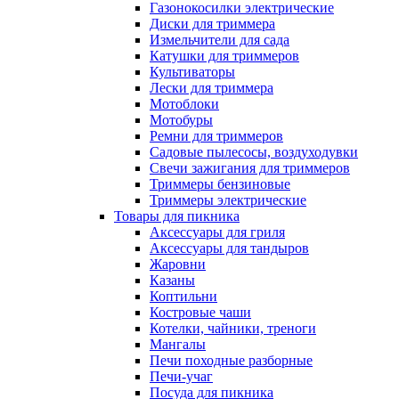
Газонокосилки электрические
Диски для триммера
Измельчители для сада
Катушки для триммеров
Культиваторы
Лески для триммера
Мотоблоки
Мотобуры
Ремни для триммеров
Садовые пылесосы, воздуходувки
Свечи зажигания для триммеров
Триммеры бензиновые
Триммеры электрические
Товары для пикника
Аксессуары для гриля
Аксессуары для тандыров
Жаровни
Казаны
Коптильни
Костровые чаши
Котелки, чайники, треноги
Мангалы
Печи походные разборные
Печи-учаг
Посуда для пикника