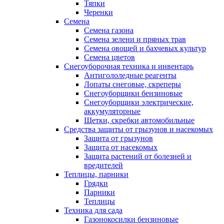
Тяпки
Черенки
Семена
Семена газона
Семена зелени и пряных трав
Семена овощей и бахчевых культур
Семена цветов
Снегоуборочная техника и инвентарь
Антигололедные реагенты
Лопаты снеговые, скреперы
Снегоуборщики бензиновые
Снегоуборщики электрические,
аккумуляторные
Щетки, скребки автомобильные
Средства защиты от грызунов и насекомых
Защита от грызунов
Защита от насекомых
Защита растений от болезней и
вредителей
Теплицы, парники
Грядки
Парники
Теплицы
Техника для сада
Газонокосилки бензиновые