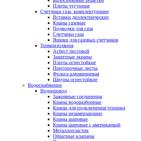
Колосниковые решетки
Плиты чугунные
Счетчики газа, комплектующие
Вставки диэлектрические
Краны газовые
Подводки для газа
Счетчики газа
Ящики для газовых счетчиков
Термоизоляция
Асбест листовой
Защитные экраны
Плиты огнестойкие
Притопочные листы
Фольга алюминиевая
Шнуры огнестойкие
Водоснабжение
Водопровод
Зажимные соединения
Краны водоразборные
Краны для подключения техники
Краны незамерзающие
Краны шаровые
Краны шаровые с американкой
Металлопластик
Обратные клапаны