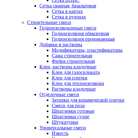
Сетка ЦПВС
Сетка сварная, базальтовая
Сетка в картах
Сетка в рулонах
Строительные смеси
Гидроизоляционные смеси
Гидроизоляция обмазочная
Гидроизоляция проникающая
Добавки в растворы
Модификаторы, пластификаторы
Сажа строительная
Фибра строительная
Клеи, растворы кладочные
Клеи для газосиликата
Клеи для плитки
Клеи для теплоизоляции
Растворы кладочные
Отделочные смеси
Затирки для керамической плитки
Смеси для пола
Шпатлевки готовые
Шпатлевки сухие
Штукатурки
Универсальные смеси
Известь