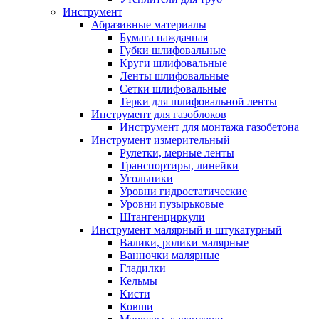
Инструмент
Абразивные материалы
Бумага наждачная
Губки шлифовальные
Круги шлифовальные
Ленты шлифовальные
Сетки шлифовальные
Терки для шлифовальной ленты
Инструмент для газоблоков
Инструмент для монтажа газобетона
Инструмент измерительный
Рулетки, мерные ленты
Транспортиры, линейки
Угольники
Уровни гидростатические
Уровни пузырьковые
Штангенциркули
Инструмент малярный и штукатурный
Валики, ролики малярные
Ванночки малярные
Гладилки
Кельмы
Кисти
Ковши