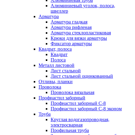
Алюминиевая труба
Алюминиевый уголок, полоса,
швеллер
Арматура
Арматура гладкая
Арматура рифленая
Арматура стеклопластиковая
Крюки для вязки арматуры
Фиксатор арматуры
Квадрат, полоса
Квадрат
Полоса
Металл листовой
Лист стальной
Лист стальной оцинкованный
Отливы, планки
Проволока
Проволока вязальная
Профнастил заборный
Профнастил заборный С-8
Профнастил заборный С-8 эконом
Труба
Круглая водогазопроводная,
электросварная
Профильная труба