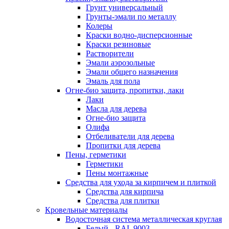
Грунт универсальный
Грунты-эмали по металлу
Колеры
Краски водно-дисперсионные
Краски резиновые
Растворители
Эмали аэрозольные
Эмали общего назначения
Эмаль для пола
Огне-био защита, пропитки, лаки
Лаки
Масла для дерева
Огне-био защита
Олифа
Отбеливатели для дерева
Пропитки для дерева
Пены, герметики
Герметики
Пены монтажные
Средства для ухода за кирпичем и плиткой
Средства для кирпича
Средства для плитки
Кровельные материалы
Водосточная система металлическая круглая
Белый - RAL 9003