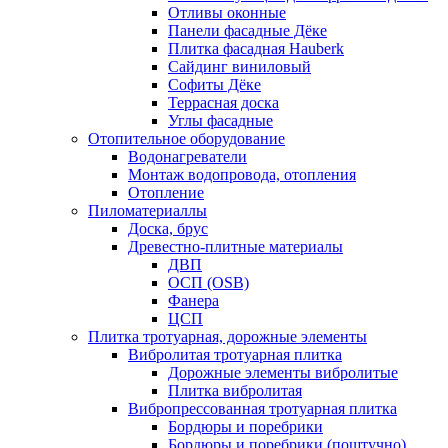
Отливы оконные
Панели фасадные Дёке
Плитка фасадная Hauberk
Сайдинг виниловый
Софиты Дёке
Террасная доска
Углы фасадные
Отопительное оборудование
Водонагреватели
Монтаж водопровода, отопления
Отопление
Пиломатериаллы
Доска, брус
Древестно-плитные материалы
ДВП
ОСП (OSB)
Фанера
ЦСП
Плитка тротуарная, дорожные элементы
Вибролитая тротуарная плитка
Дорожные элементы вибролитые
Плитка вибролитая
Вибропрессованная тротуарная плитка
Бордюры и поребрики
Бордюры и поребрики (поштучно)