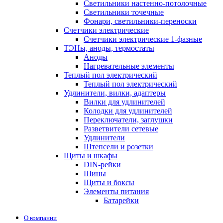
Светильники настенно-потолочные
Светильники точечные
Фонари, светильники-переноски
Счетчики электрические
Счетчики электрические 1-фазные
ТЭНы, аноды, термостаты
Аноды
Нагревательные элементы
Теплый пол электрический
Теплый пол электрический
Удлинители, вилки, адаптеры
Вилки для удлинителей
Колодки для удлинителей
Переключатели, заглушки
Разветвители сетевые
Удлинители
Штепсели и розетки
Щиты и шкафы
DIN-рейки
Шины
Щиты и боксы
Элементы питания
Батарейки
О компании