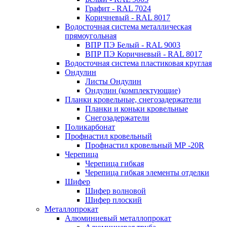
Графит - RAL 7024
Коричневый - RAL 8017
Водосточная система металлическая
прямоугольная
ВПР ПЭ Белый - RAL 9003
ВПР ПЭ Коричневый - RAL 8017
Водосточная система пластиковая круглая
Ондулин
Листы Ондулин
Ондулин (комплектующие)
Планки кровельные, снегозадержатели
Планки и коньки кровельные
Снегозадержатели
Поликарбонат
Профнастил кровельный
Профнастил кровельный МР -20R
Черепица
Черепица гибкая
Черепица гибкая элементы отделки
Шифер
Шифер волновой
Шифер плоский
Металлопрокат
Алюминиевый металлопрокат