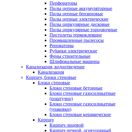
Перфораторы
Пилы цепные аккумуляторные
Пилы цепные бензиновые
Пилы цепные электрические
Пилы циркулярные дисковые
Пилы циркулярные торцовочные
Пистолеты термоклеящие
Промышленные пылесосы
Реноваторы
Рубанки электрические
Фены строительные
Шлифовальные машины
Канализация, водоотведение
Канализация
Кирпич, блоки стеновые
Блоки стеновые
Блоки стеновые бетонные
Блоки стеновые газосиликатные
(поштучно)
Блоки стеновые газосиликатные
(упаковки)
Блоки стеновые керамические
Кирпич
Кирпич лицевой
Кирпич печной, огнеупорный