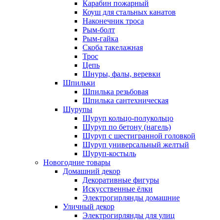
Карабин пожарный
Коуш для стальных канатов
Наконечник троса
Рым-болт
Рым-гайка
Скоба такелажная
Трос
Цепь
Шнуры, фалы, веревки
Шпильки
Шпилька резьбовая
Шпилька сантехническая
Шурупы
Шуруп кольцо-полукольцо
Шуруп по бетону (нагель)
Шуруп с шестигранной головкой
Шуруп универсальный желтый
Шуруп-костыль
Новогодние товары
Домашний декор
Декоративные фигуры
Искусственные ёлки
Электрогирлянды домашние
Уличный декор
Электрогирлянды для улиц