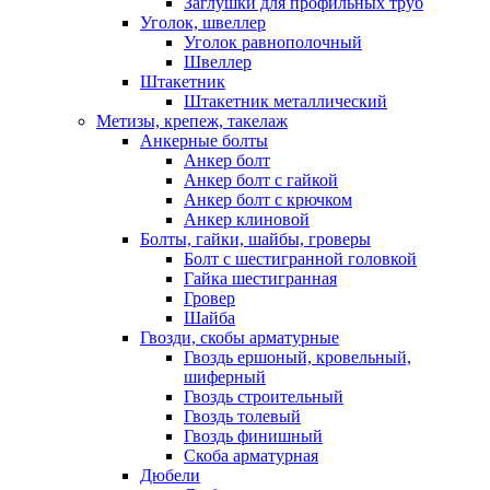
Заглушки для профильных труб
Уголок, швеллер
Уголок равнополочный
Швеллер
Штакетник
Штакетник металлический
Метизы, крепеж, такелаж
Анкерные болты
Анкер болт
Анкер болт с гайкой
Анкер болт с крючком
Анкер клиновой
Болты, гайки, шайбы, гроверы
Болт c шестигранной головкой
Гайка шестигранная
Гровер
Шайба
Гвозди, скобы арматурные
Гвоздь ершоный, кровельный,
шиферный
Гвоздь строительный
Гвоздь толевый
Гвоздь финишный
Скоба арматурная
Дюбели