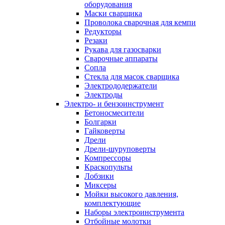
оборудования
Маски сварщика
Проволока сварочная для кемпи
Редукторы
Резаки
Рукава для газосварки
Сварочные аппараты
Сопла
Стекла для масок сварщика
Электрододержатели
Электроды
Электро- и бензоинструмент
Бетоносмесители
Болгарки
Гайковерты
Дрели
Дрели-шуруповерты
Компрессоры
Краскопульты
Лобзики
Миксеры
Мойки высокого давления,
комплектующие
Наборы электроинструмента
Отбойные молотки