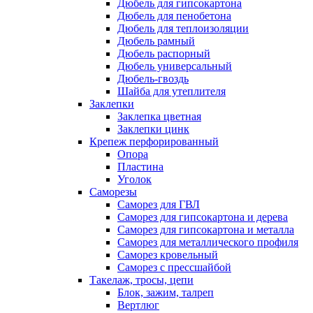
Дюбель для гипсокартона
Дюбель для пенобетона
Дюбель для теплоизоляции
Дюбель рамный
Дюбель распорный
Дюбель универсальный
Дюбель-гвоздь
Шайба для утеплителя
Заклепки
Заклепка цветная
Заклепки цинк
Крепеж перфорированный
Опора
Пластина
Уголок
Саморезы
Саморез для ГВЛ
Саморез для гипсокартона и дерева
Саморез для гипсокартона и металла
Саморез для металлического профиля
Саморез кровельный
Саморез с прессшайбой
Такелаж, тросы, цепи
Блок, зажим, талреп
Вертлюг