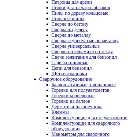
Патроны для дрели
Пилки для электролобзиков
Пилы по дереву кольцевые
Пильные шины
Сверла по бетону
Сверла по дереву
Сверла по металлу
Сверла ступенчатые по металлу
Сверла универсальные
Сверло по керамике и стеклу
Свечи зажигания для бензопил
Тарелки опорные
Цепи для бензопил
Щётки-крацовки
Сварочное оборудование
Баллоны газовые, пропановые
Горелки для полуавтоматов
Горелки кровельные
Горелки на баллон
Держатели наконечника
Клеммы
Комплектующие для полуавтоматов
Комплектующие для сварочного
оборудования
Манометры для сварочного