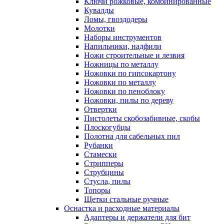
Ключи рожковые, комбинированные
Кувалды
Ломы, гвоздодеры
Молотки
Наборы инструментов
Напильники, надфили
Ножи строительные и лезвия
Ножницы по металлу
Ножовки по гипсокартону
Ножовки по металлу
Ножовки по пеноблоку
Ножовки, пилы по дереву
Отвертки
Пистолеты скобозабивные, скобы
Плоскогубцы
Полотна для сабельных пил
Рубанки
Стамески
Стрипперы
Струбцины
Стусла, пилы
Топоры
Щетки стальные ручные
Оснастка и расходные материалы
Адаптеры и держатели для бит