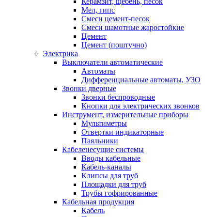
Керамзит, щебень, песок
Мел, гипс
Смеси цемент-песок
Смеси шамотные жаростойкие
Цемент
Цемент (поштучно)
Электрика
Выключатели автоматические
Автоматы
Дифференциальные автоматы, УЗО
Звонки дверные
Звонки беспроводные
Кнопки для электрических звонков
Инструмент, измерительные приборы
Мультиметры
Отвертки индикаторные
Паяльники
Кабеленесущие системы
Вводы кабельные
Кабель-каналы
Клипсы для труб
Площадки для труб
Трубы гофрированные
Кабельная продукция
Кабель