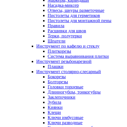
Маркеры, карандаши
Насадка-миксер
Отвесы, шнуры разметочные
Пистолеты для герметиков
Пистолеты для монтажной пены
Правила
Расшивки для швов
Терки, полутерки
Шпатели
Инструмент по кафелю и стеклу
Плиткорезы
Система выравнивания плитки
Инструмент резьбонарезной
Плашки
Инструмент столярно-слесарный
Бокорезы
Болторезы
Головки торцевые
Длинногубцы, тонкогубцы
Заклепочники
Зубила
Киянки
Клещи
Ключи имбусовые
Ключи разводные