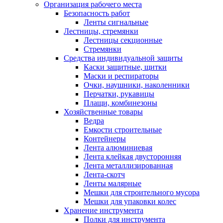
Организация рабочего места
Безопасность работ
Ленты сигнальные
Лестницы, стремянки
Лестницы секционные
Стремянки
Средства индивидуальной защиты
Каски защитные, щитки
Маски и респираторы
Очки, наушники, наколенники
Перчатки, рукавицы
Плащи, комбинезоны
Хозяйственные товары
Ведра
Емкости строительные
Контейнеры
Лента алюминиевая
Лента клейкая двусторонняя
Лента металлизированная
Лента-скотч
Ленты малярные
Мешки для строительного мусора
Мешки для упаковки колес
Хранение инструмента
Полки для инструмента