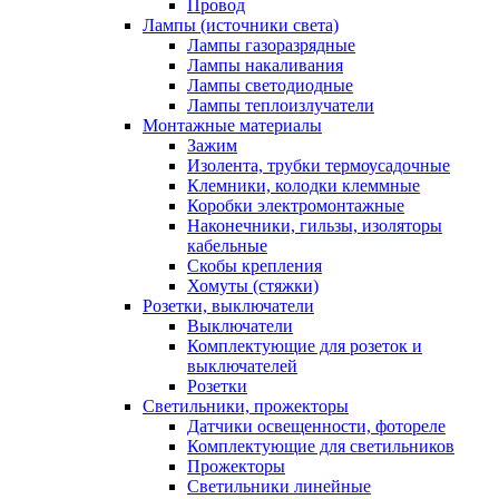
Провод
Лампы (источники света)
Лампы газоразрядные
Лампы накаливания
Лампы светодиодные
Лампы теплоизлучатели
Монтажные материалы
Зажим
Изолента, трубки термоусадочные
Клемники, колодки клеммные
Коробки электромонтажные
Наконечники, гильзы, изоляторы
кабельные
Скобы крепления
Хомуты (стяжки)
Розетки, выключатели
Выключатели
Комплектующие для розеток и
выключателей
Розетки
Светильники, прожекторы
Датчики освещенности, фотореле
Комплектующие для светильников
Прожекторы
Светильники линейные