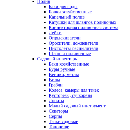
Полив
Баки для воды
Бочки хозяйственные
Капельный полив
Катушки для шлангов поливочых
Коннекторная поливочная система
Лейки
Опрыскиватели
Оросители, дождеватели
Пистолеты-распылители
Шланги поливочные
Садовый инвентарь
Баки хозяйственные
Буры ручные
Веники, метлы
Вилы
Грабли
Колеса, камеры для тачек
Кусторезы, сучкорезы
Лопаты
Малый садовый инструмент
Секаторы
Серпы
Тачки садовые
Топорище