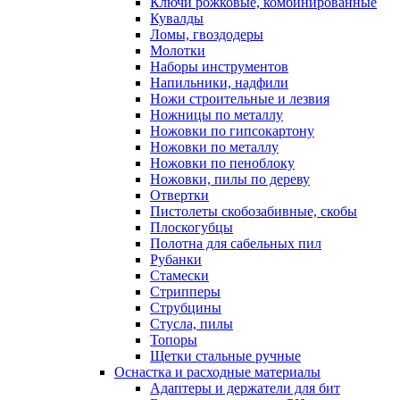
Ключи рожковые, комбинированные
Кувалды
Ломы, гвоздодеры
Молотки
Наборы инструментов
Напильники, надфили
Ножи строительные и лезвия
Ножницы по металлу
Ножовки по гипсокартону
Ножовки по металлу
Ножовки по пеноблоку
Ножовки, пилы по дереву
Отвертки
Пистолеты скобозабивные, скобы
Плоскогубцы
Полотна для сабельных пил
Рубанки
Стамески
Стрипперы
Струбцины
Стусла, пилы
Топоры
Щетки стальные ручные
Оснастка и расходные материалы
Адаптеры и держатели для бит