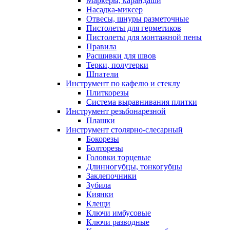
Маркеры, карандаши
Насадка-миксер
Отвесы, шнуры разметочные
Пистолеты для герметиков
Пистолеты для монтажной пены
Правила
Расшивки для швов
Терки, полутерки
Шпатели
Инструмент по кафелю и стеклу
Плиткорезы
Система выравнивания плитки
Инструмент резьбонарезной
Плашки
Инструмент столярно-слесарный
Бокорезы
Болторезы
Головки торцевые
Длинногубцы, тонкогубцы
Заклепочники
Зубила
Киянки
Клещи
Ключи имбусовые
Ключи разводные