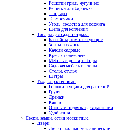
Решетки гриль чугунные
Решетки для барбекю
Тандыры
Термосумки
Уголь, средства для розжига
Щепа для копчения
Товары для сада и отдыха
Бассейны, комплектующие
Зонты пляжные
Качели садовые
Кресла подвесные
Мебель садовая, наборы
Садовая мебель из липы
Столы, стулья
Шатры
Уход за растениями
Горшки и ящики для растений
Грунты
Дренаж
Кашпо
Опоры и подвязки для растений
Удобрения
Двери, замки, сетки москитные
Двери
Двери входные металлические