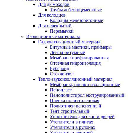
Для дымоходов
Трубы асбестоцементные
Для колодцев
Колодцы железобетонные
Для перекрытий
Перемычки
Изоляционные материалы
Гидроизоляционный материал
Битумные мастики, праймеры
Ленты битумные
Мембрана профилированная
Отсечная гидроизоляция
Рубероид
Стеклоизол
Тепло-звукоизоляционный материал
Мембраны, пленки изоляционные
Пенопласт
Пенополистирол экструдированный
Пленка полиэтиленовая
Полиэтилен вспененный
Тент строительный
Уплотнители для окон и дверей
Утеплители в плитах
Утеплители в рулонах
Утеплители для труб