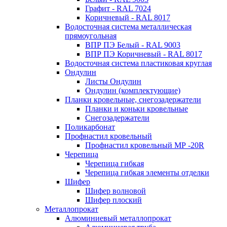
Графит - RAL 7024
Коричневый - RAL 8017
Водосточная система металлическая
прямоугольная
ВПР ПЭ Белый - RAL 9003
ВПР ПЭ Коричневый - RAL 8017
Водосточная система пластиковая круглая
Ондулин
Листы Ондулин
Ондулин (комплектующие)
Планки кровельные, снегозадержатели
Планки и коньки кровельные
Снегозадержатели
Поликарбонат
Профнастил кровельный
Профнастил кровельный МР -20R
Черепица
Черепица гибкая
Черепица гибкая элементы отделки
Шифер
Шифер волновой
Шифер плоский
Металлопрокат
Алюминиевый металлопрокат