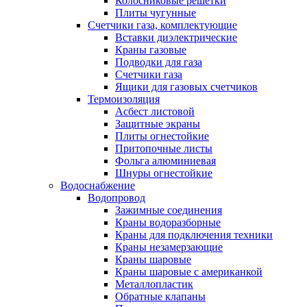
Колосниковые решетки
Плиты чугунные
Счетчики газа, комплектующие
Вставки диэлектрические
Краны газовые
Подводки для газа
Счетчики газа
Ящики для газовых счетчиков
Термоизоляция
Асбест листовой
Защитные экраны
Плиты огнестойкие
Притопочные листы
Фольга алюминиевая
Шнуры огнестойкие
Водоснабжение
Водопровод
Зажимные соединения
Краны водоразборные
Краны для подключения техники
Краны незамерзающие
Краны шаровые
Краны шаровые с американкой
Металлопластик
Обратные клапаны