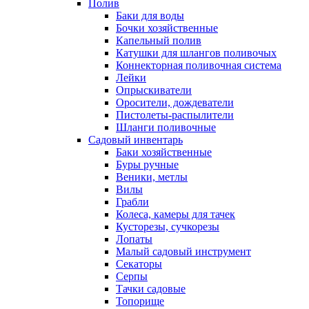
Полив
Баки для воды
Бочки хозяйственные
Капельный полив
Катушки для шлангов поливочых
Коннекторная поливочная система
Лейки
Опрыскиватели
Оросители, дождеватели
Пистолеты-распылители
Шланги поливочные
Садовый инвентарь
Баки хозяйственные
Буры ручные
Веники, метлы
Вилы
Грабли
Колеса, камеры для тачек
Кусторезы, сучкорезы
Лопаты
Малый садовый инструмент
Секаторы
Серпы
Тачки садовые
Топорище