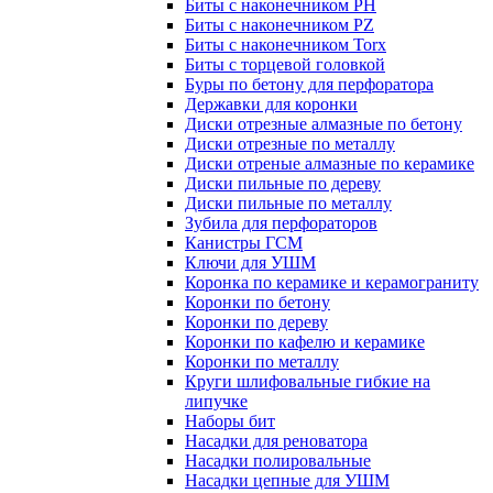
Биты с наконечником PH
Биты с наконечником PZ
Биты с наконечником Torx
Биты с торцевой головкой
Буры по бетону для перфоратора
Державки для коронки
Диски отрезные алмазные по бетону
Диски отрезные по металлу
Диски отреные алмазные по керамике
Диски пильные по дереву
Диски пильные по металлу
Зубила для перфораторов
Канистры ГСМ
Ключи для УШМ
Коронка по керамике и керамограниту
Коронки по бетону
Коронки по дереву
Коронки по кафелю и керамике
Коронки по металлу
Круги шлифовальные гибкие на
липучке
Наборы бит
Насадки для реноватора
Насадки полировальные
Насадки цепные для УШМ