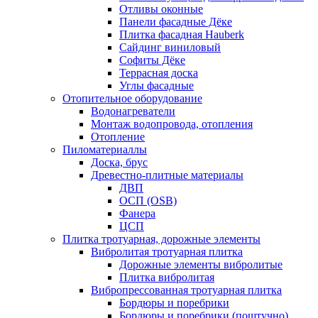
Отливы оконные
Панели фасадные Дёке
Плитка фасадная Hauberk
Сайдинг виниловый
Софиты Дёке
Террасная доска
Углы фасадные
Отопительное оборудование
Водонагреватели
Монтаж водопровода, отопления
Отопление
Пиломатериаллы
Доска, брус
Древестно-плитные материалы
ДВП
ОСП (OSB)
Фанера
ЦСП
Плитка тротуарная, дорожные элементы
Вибролитая тротуарная плитка
Дорожные элементы вибролитые
Плитка вибролитая
Вибропрессованная тротуарная плитка
Бордюры и поребрики
Бордюры и поребрики (поштучно)