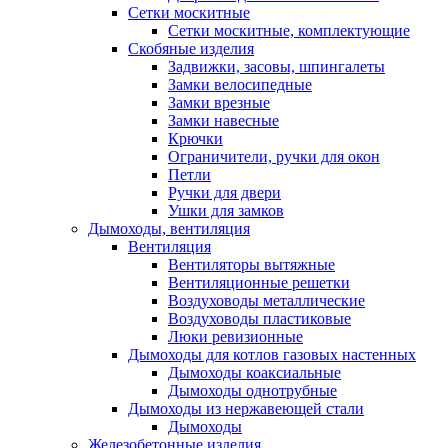
Сетки москитные
Сетки москитные, комплектующие
Скобяные изделия
Задвижки, засовы, шпингалеты
Замки велосипедные
Замки врезные
Замки навесные
Крючки
Ограничители, ручки для окон
Петли
Ручки для двери
Ушки для замков
Дымоходы, вентиляция
Вентиляция
Вентиляторы вытяжные
Вентиляционные решетки
Воздуховоды металлические
Воздуховоды пластиковые
Люки ревизионные
Дымоходы для котлов газовых настенных
Дымоходы коаксиальные
Дымоходы однотрубные
Дымоходы из нержавеющей стали
Дымоходы
Железобетонные изделия