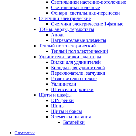
Светильники настенно-потолочные
Светильники точечные
Фонари, светильники-переноски
Счетчики электрические
Счетчики электрические 1-фазные
ТЭНы, аноды, термостаты
Аноды
Нагревательные элементы
Теплый пол электрический
Теплый пол электрический
Удлинители, вилки, адаптеры
Вилки для удлинителей
Колодки для удлинителей
Переключатели, заглушки
Разветвители сетевые
Удлинители
Штепсели и розетки
Щиты и шкафы
DIN-рейки
Шины
Щиты и боксы
Элементы питания
Батарейки
О компании