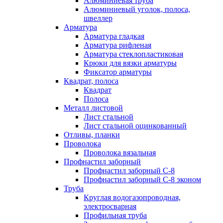
Алюминиевая труба
Алюминиевый уголок, полоса,
швеллер
Арматура
Арматура гладкая
Арматура рифленая
Арматура стеклопластиковая
Крюки для вязки арматуры
Фиксатор арматуры
Квадрат, полоса
Квадрат
Полоса
Металл листовой
Лист стальной
Лист стальной оцинкованный
Отливы, планки
Проволока
Проволока вязальная
Профнастил заборный
Профнастил заборный С-8
Профнастил заборный С-8 эконом
Труба
Круглая водогазопроводная,
электросварная
Профильная труба