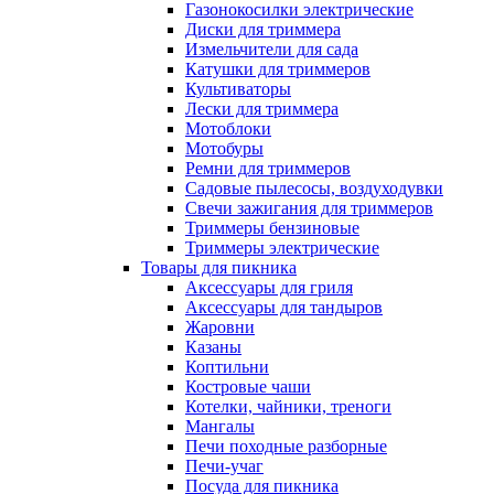
Газонокосилки электрические
Диски для триммера
Измельчители для сада
Катушки для триммеров
Культиваторы
Лески для триммера
Мотоблоки
Мотобуры
Ремни для триммеров
Садовые пылесосы, воздуходувки
Свечи зажигания для триммеров
Триммеры бензиновые
Триммеры электрические
Товары для пикника
Аксессуары для гриля
Аксессуары для тандыров
Жаровни
Казаны
Коптильни
Костровые чаши
Котелки, чайники, треноги
Мангалы
Печи походные разборные
Печи-учаг
Посуда для пикника