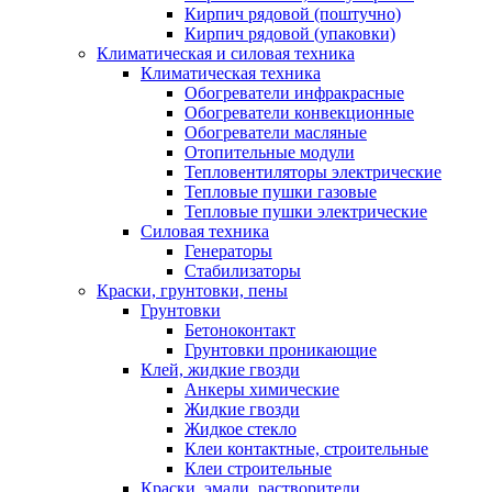
Кирпич рядовой (поштучно)
Кирпич рядовой (упаковки)
Климатическая и силовая техника
Климатическая техника
Обогреватели инфракрасные
Обогреватели конвекционные
Обогреватели масляные
Отопительные модули
Тепловентиляторы электрические
Тепловые пушки газовые
Тепловые пушки электрические
Силовая техника
Генераторы
Стабилизаторы
Краски, грунтовки, пены
Грунтовки
Бетоноконтакт
Грунтовки проникающие
Клей, жидкие гвозди
Анкеры химические
Жидкие гвозди
Жидкое стекло
Клеи контактные, строительные
Клеи строительные
Краски, эмали, растворители