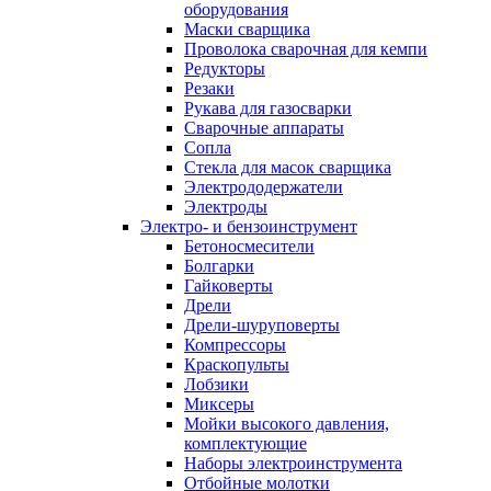
оборудования
Маски сварщика
Проволока сварочная для кемпи
Редукторы
Резаки
Рукава для газосварки
Сварочные аппараты
Сопла
Стекла для масок сварщика
Электрододержатели
Электроды
Электро- и бензоинструмент
Бетоносмесители
Болгарки
Гайковерты
Дрели
Дрели-шуруповерты
Компрессоры
Краскопульты
Лобзики
Миксеры
Мойки высокого давления,
комплектующие
Наборы электроинструмента
Отбойные молотки