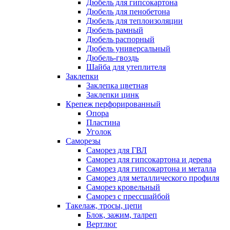
Дюбель для гипсокартона
Дюбель для пенобетона
Дюбель для теплоизоляции
Дюбель рамный
Дюбель распорный
Дюбель универсальный
Дюбель-гвоздь
Шайба для утеплителя
Заклепки
Заклепка цветная
Заклепки цинк
Крепеж перфорированный
Опора
Пластина
Уголок
Саморезы
Саморез для ГВЛ
Саморез для гипсокартона и дерева
Саморез для гипсокартона и металла
Саморез для металлического профиля
Саморез кровельный
Саморез с прессшайбой
Такелаж, тросы, цепи
Блок, зажим, талреп
Вертлюг