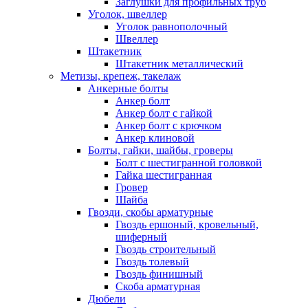
Заглушки для профильных труб
Уголок, швеллер
Уголок равнополочный
Швеллер
Штакетник
Штакетник металлический
Метизы, крепеж, такелаж
Анкерные болты
Анкер болт
Анкер болт с гайкой
Анкер болт с крючком
Анкер клиновой
Болты, гайки, шайбы, гроверы
Болт c шестигранной головкой
Гайка шестигранная
Гровер
Шайба
Гвозди, скобы арматурные
Гвоздь ершоный, кровельный,
шиферный
Гвоздь строительный
Гвоздь толевый
Гвоздь финишный
Скоба арматурная
Дюбели