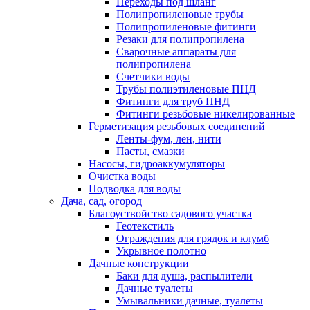
Переходы под шланг
Полипропиленовые трубы
Полипропиленовые фитинги
Резаки для полипропилена
Сварочные аппараты для
полипропилена
Счетчики воды
Трубы полиэтиленовые ПНД
Фитинги для труб ПНД
Фитинги резьбовые никелированные
Герметизация резьбовых соединений
Ленты-фум, лен, нити
Пасты, смазки
Насосы, гидроаккумуляторы
Очистка воды
Подводка для воды
Дача, сад, огород
Благоуствойство садового участка
Геотекстиль
Ограждения для грядок и клумб
Укрывное полотно
Дачные конструкции
Баки для душа, распылители
Дачные туалеты
Умывальники дачные, туалеты