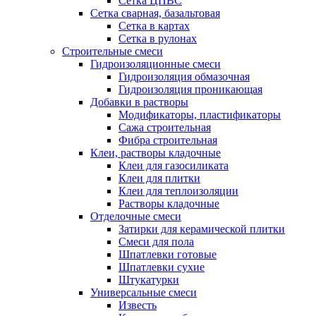
Сетка ЦПВС
Сетка сварная, базальтовая
Сетка в картах
Сетка в рулонах
Строительные смеси
Гидроизоляционные смеси
Гидроизоляция обмазочная
Гидроизоляция проникающая
Добавки в растворы
Модификаторы, пластификаторы
Сажа строительная
Фибра строительная
Клеи, растворы кладочные
Клеи для газосиликата
Клеи для плитки
Клеи для теплоизоляции
Растворы кладочные
Отделочные смеси
Затирки для керамической плитки
Смеси для пола
Шпатлевки готовые
Шпатлевки сухие
Штукатурки
Универсальные смеси
Известь