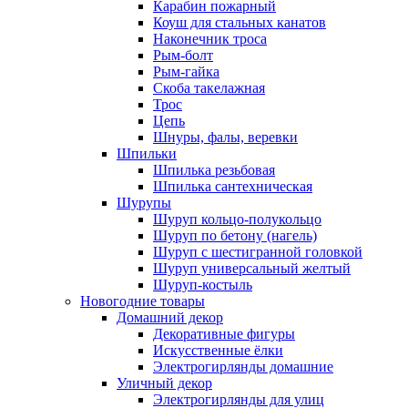
Карабин пожарный
Коуш для стальных канатов
Наконечник троса
Рым-болт
Рым-гайка
Скоба такелажная
Трос
Цепь
Шнуры, фалы, веревки
Шпильки
Шпилька резьбовая
Шпилька сантехническая
Шурупы
Шуруп кольцо-полукольцо
Шуруп по бетону (нагель)
Шуруп с шестигранной головкой
Шуруп универсальный желтый
Шуруп-костыль
Новогодние товары
Домашний декор
Декоративные фигуры
Искусственные ёлки
Электрогирлянды домашние
Уличный декор
Электрогирлянды для улиц