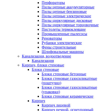
Перфораторы
Пилы цепные аккумуляторные
Пилы цепные бензиновые
Пилы цепные электрические
Пилы циркулярные дисковые
Пилы циркулярные торцовочные
Пистолеты термоклеящие
Промышленные пылесосы
Реноваторы
Рубанки электрические
Фены строительные
Шлифовальные машины
Канализация, водоотведение
Канализация
Кирпич, блоки стеновые
Блоки стеновые
Блоки стеновые бетонные
Блоки стеновые газосиликатные
(поштучно)
Блоки стеновые газосиликатные
(упаковки)
Блоки стеновые керамические
Кирпич
Кирпич лицевой
Кирпич печной, огнеупорный