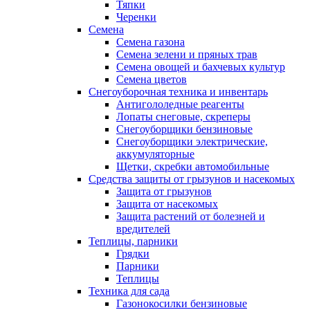
Тяпки
Черенки
Семена
Семена газона
Семена зелени и пряных трав
Семена овощей и бахчевых культур
Семена цветов
Снегоуборочная техника и инвентарь
Антигололедные реагенты
Лопаты снеговые, скреперы
Снегоуборщики бензиновые
Снегоуборщики электрические,
аккумуляторные
Щетки, скребки автомобильные
Средства защиты от грызунов и насекомых
Защита от грызунов
Защита от насекомых
Защита растений от болезней и
вредителей
Теплицы, парники
Грядки
Парники
Теплицы
Техника для сада
Газонокосилки бензиновые