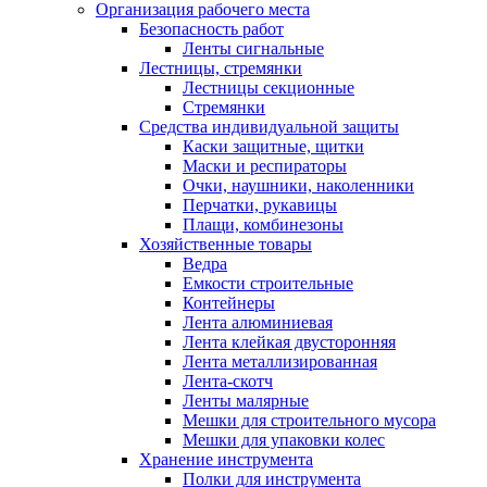
Организация рабочего места
Безопасность работ
Ленты сигнальные
Лестницы, стремянки
Лестницы секционные
Стремянки
Средства индивидуальной защиты
Каски защитные, щитки
Маски и респираторы
Очки, наушники, наколенники
Перчатки, рукавицы
Плащи, комбинезоны
Хозяйственные товары
Ведра
Емкости строительные
Контейнеры
Лента алюминиевая
Лента клейкая двусторонняя
Лента металлизированная
Лента-скотч
Ленты малярные
Мешки для строительного мусора
Мешки для упаковки колес
Хранение инструмента
Полки для инструмента