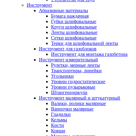
Инструмент
Абразивные материалы
Бумага наждачная
Губки шлифовальные
Круги шлифовальные
Ленты шлифовальные
Сетки шлифовальные
Терки для шлифовальной ленты
Инструмент для газоблоков
Инструмент для монтажа газобетона
Инструмент измерительный
Рулетки, мерные ленты
Транспортиры, линейки
Угольники
Уровни гидростатические
Уровни пузырьковые
Штангенциркули
Инструмент малярный и штукатурный
Валики, ролики малярные
Ванночки малярные
Гладилки
Кельмы
Кисти
Ковши