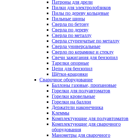
Патроны для дрели
Пилки для электролобзиков
Пилы по дереву кольцевые
Пильные шины
Сверла по бетону
Сверла по дереву
Сверла по металлу
Сверла ступенчатые по металлу
Сверла универсальные
Сверло по керамике и стеклу
Свечи зажигания для бензопил
Тарелки опорные
Цепи для бензопил
Щётки-крацовки
Сварочное оборудование
Баллоны газовые, пропановые
Горелки для полуавтоматов
Горелки кровельные
Горелки на баллон
Держатели наконечника
Клеммы
Комплектующие для полуавтоматов
Комплектующие для сварочного
оборудования
Манометры для сварочного