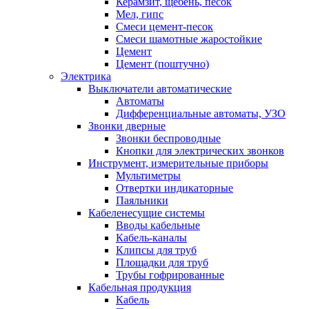
Керамзит, щебень, песок
Мел, гипс
Смеси цемент-песок
Смеси шамотные жаростойкие
Цемент
Цемент (поштучно)
Электрика
Выключатели автоматические
Автоматы
Дифференциальные автоматы, УЗО
Звонки дверные
Звонки беспроводные
Кнопки для электрических звонков
Инструмент, измерительные приборы
Мультиметры
Отвертки индикаторные
Паяльники
Кабеленесущие системы
Вводы кабельные
Кабель-каналы
Клипсы для труб
Площадки для труб
Трубы гофрированные
Кабельная продукция
Кабель