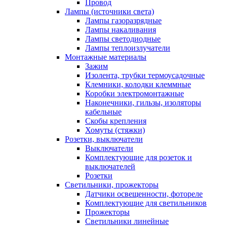
Провод
Лампы (источники света)
Лампы газоразрядные
Лампы накаливания
Лампы светодиодные
Лампы теплоизлучатели
Монтажные материалы
Зажим
Изолента, трубки термоусадочные
Клемники, колодки клеммные
Коробки электромонтажные
Наконечники, гильзы, изоляторы
кабельные
Скобы крепления
Хомуты (стяжки)
Розетки, выключатели
Выключатели
Комплектующие для розеток и
выключателей
Розетки
Светильники, прожекторы
Датчики освещенности, фотореле
Комплектующие для светильников
Прожекторы
Светильники линейные