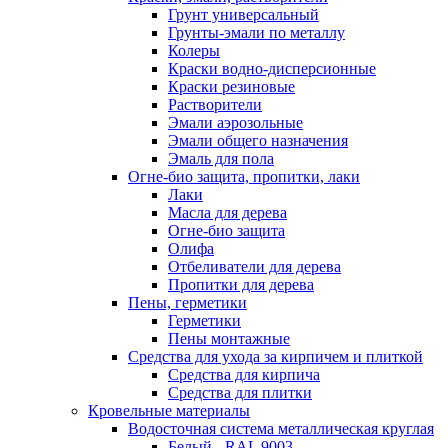
Грунт универсальный
Грунты-эмали по металлу
Колеры
Краски водно-дисперсионные
Краски резиновые
Растворители
Эмали аэрозольные
Эмали общего назначения
Эмаль для пола
Огне-био защита, пропитки, лаки
Лаки
Масла для дерева
Огне-био защита
Олифа
Отбеливатели для дерева
Пропитки для дерева
Пены, герметики
Герметики
Пены монтажные
Средства для ухода за кирпичем и плиткой
Средства для кирпича
Средства для плитки
Кровельные материалы
Водосточная система металлическая круглая
Белый - RAL 9003