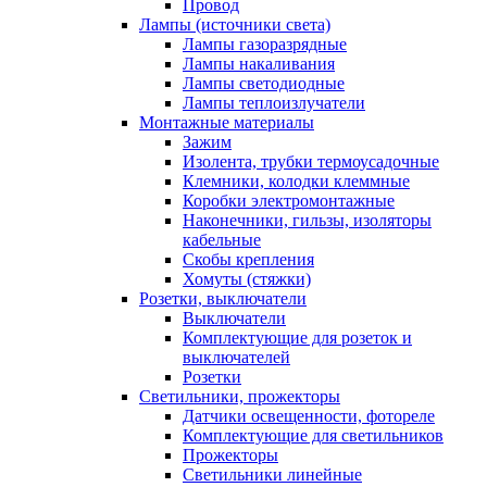
Провод
Лампы (источники света)
Лампы газоразрядные
Лампы накаливания
Лампы светодиодные
Лампы теплоизлучатели
Монтажные материалы
Зажим
Изолента, трубки термоусадочные
Клемники, колодки клеммные
Коробки электромонтажные
Наконечники, гильзы, изоляторы
кабельные
Скобы крепления
Хомуты (стяжки)
Розетки, выключатели
Выключатели
Комплектующие для розеток и
выключателей
Розетки
Светильники, прожекторы
Датчики освещенности, фотореле
Комплектующие для светильников
Прожекторы
Светильники линейные