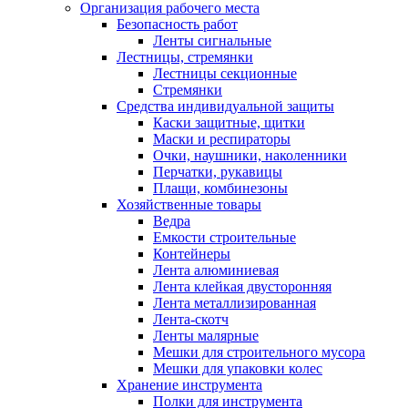
Организация рабочего места
Безопасность работ
Ленты сигнальные
Лестницы, стремянки
Лестницы секционные
Стремянки
Средства индивидуальной защиты
Каски защитные, щитки
Маски и респираторы
Очки, наушники, наколенники
Перчатки, рукавицы
Плащи, комбинезоны
Хозяйственные товары
Ведра
Емкости строительные
Контейнеры
Лента алюминиевая
Лента клейкая двусторонняя
Лента металлизированная
Лента-скотч
Ленты малярные
Мешки для строительного мусора
Мешки для упаковки колес
Хранение инструмента
Полки для инструмента