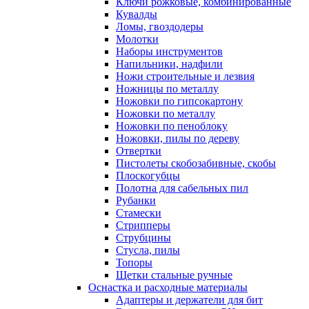
Ключи рожковые, комбинированные
Кувалды
Ломы, гвоздодеры
Молотки
Наборы инструментов
Напильники, надфили
Ножи строительные и лезвия
Ножницы по металлу
Ножовки по гипсокартону
Ножовки по металлу
Ножовки по пеноблоку
Ножовки, пилы по дереву
Отвертки
Пистолеты скобозабивные, скобы
Плоскогубцы
Полотна для сабельных пил
Рубанки
Стамески
Стрипперы
Струбцины
Стусла, пилы
Топоры
Щетки стальные ручные
Оснастка и расходные материалы
Адаптеры и держатели для бит