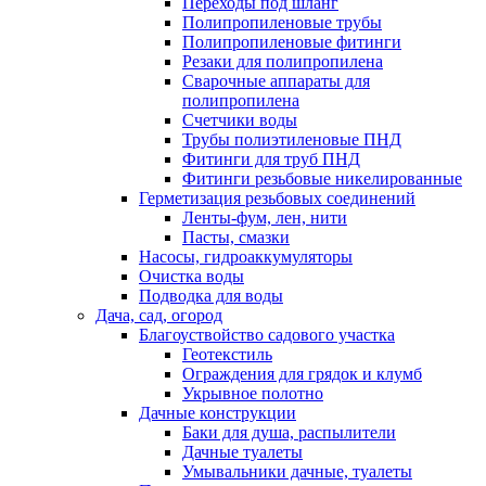
Переходы под шланг
Полипропиленовые трубы
Полипропиленовые фитинги
Резаки для полипропилена
Сварочные аппараты для
полипропилена
Счетчики воды
Трубы полиэтиленовые ПНД
Фитинги для труб ПНД
Фитинги резьбовые никелированные
Герметизация резьбовых соединений
Ленты-фум, лен, нити
Пасты, смазки
Насосы, гидроаккумуляторы
Очистка воды
Подводка для воды
Дача, сад, огород
Благоуствойство садового участка
Геотекстиль
Ограждения для грядок и клумб
Укрывное полотно
Дачные конструкции
Баки для душа, распылители
Дачные туалеты
Умывальники дачные, туалеты