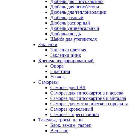
Дюбель для гипсокартона
Дюбель для пенобетона
Дюбель для теплоизоляции
Дюбель рамный
Дюбель распорный
Дюбель универсальный
Дюбель-гвоздь
Шайба для утеплителя
Заклепки
Заклепка цветная
Заклепки цинк
Крепеж перфорированный
Опора
Пластина
Уголок
Саморезы
Саморез для ГВЛ
Саморез для гипсокартона и дерева
Саморез для гипсокартона и металла
Саморез для металлического профиля
Саморез кровельный
Саморез с прессшайбой
Такелаж, тросы, цепи
Блок, зажим, талреп
Вертлюг