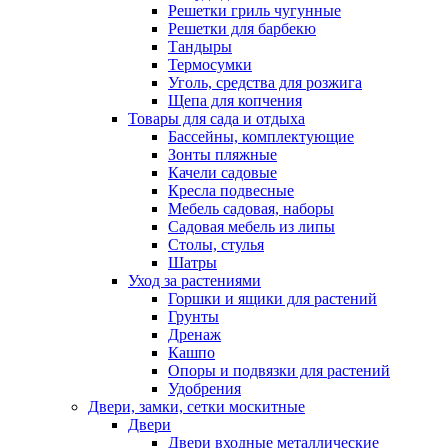
Решетки гриль чугунные
Решетки для барбекю
Тандыры
Термосумки
Уголь, средства для розжига
Щепа для копчения
Товары для сада и отдыха
Бассейны, комплектующие
Зонты пляжные
Качели садовые
Кресла подвесные
Мебель садовая, наборы
Садовая мебель из липы
Столы, стулья
Шатры
Уход за растениями
Горшки и ящики для растений
Грунты
Дренаж
Кашпо
Опоры и подвязки для растений
Удобрения
Двери, замки, сетки москитные
Двери
Двери входные металлические