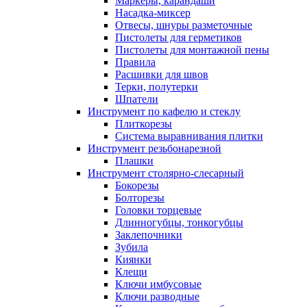
Маркеры, карандаши
Насадка-миксер
Отвесы, шнуры разметочные
Пистолеты для герметиков
Пистолеты для монтажной пены
Правила
Расшивки для швов
Терки, полутерки
Шпатели
Инструмент по кафелю и стеклу
Плиткорезы
Система выравнивания плитки
Инструмент резьбонарезной
Плашки
Инструмент столярно-слесарный
Бокорезы
Болторезы
Головки торцевые
Длинногубцы, тонкогубцы
Заклепочники
Зубила
Киянки
Клещи
Ключи имбусовые
Ключи разводные