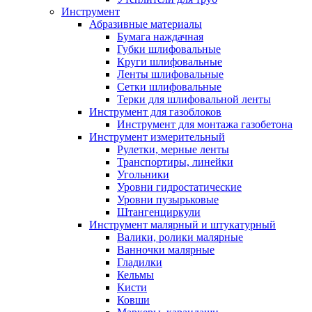
Инструмент
Абразивные материалы
Бумага наждачная
Губки шлифовальные
Круги шлифовальные
Ленты шлифовальные
Сетки шлифовальные
Терки для шлифовальной ленты
Инструмент для газоблоков
Инструмент для монтажа газобетона
Инструмент измерительный
Рулетки, мерные ленты
Транспортиры, линейки
Угольники
Уровни гидростатические
Уровни пузырьковые
Штангенциркули
Инструмент малярный и штукатурный
Валики, ролики малярные
Ванночки малярные
Гладилки
Кельмы
Кисти
Ковши