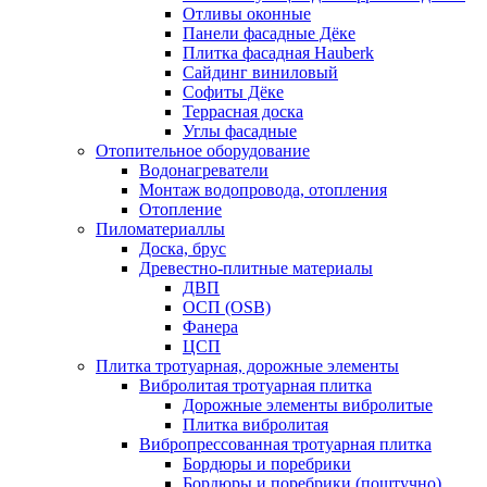
Отливы оконные
Панели фасадные Дёке
Плитка фасадная Hauberk
Сайдинг виниловый
Софиты Дёке
Террасная доска
Углы фасадные
Отопительное оборудование
Водонагреватели
Монтаж водопровода, отопления
Отопление
Пиломатериаллы
Доска, брус
Древестно-плитные материалы
ДВП
ОСП (OSB)
Фанера
ЦСП
Плитка тротуарная, дорожные элементы
Вибролитая тротуарная плитка
Дорожные элементы вибролитые
Плитка вибролитая
Вибропрессованная тротуарная плитка
Бордюры и поребрики
Бордюры и поребрики (поштучно)