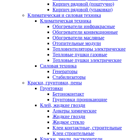
Кирпич рядовой (поштучно)
Кирпич рядовой (упаковки)
Климатическая и силовая техника
Климатическая техника
Обогреватели инфракрасные
Обогреватели конвекционные
Обогреватели масляные
Отопительные модули
Тепловентиляторы электрические
Тепловые пушки газовые
Тепловые пушки электрические
Силовая техника
Генераторы
Стабилизаторы
Краски, грунтовки, пены
Грунтовки
Бетоноконтакт
Грунтовки проникающие
Клей, жидкие гвозди
Анкеры химические
Жидкие гвозди
Жидкое стекло
Клеи контактные, строительные
Клеи строительные
Краски, эмали, растворители