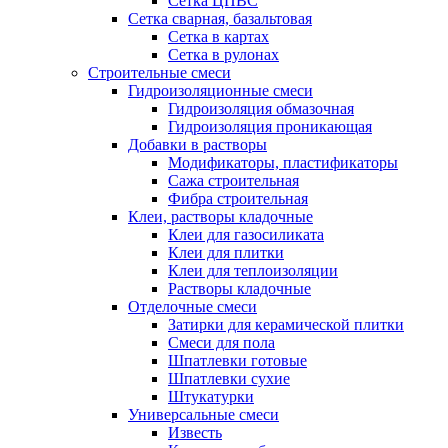
Сетка ЦПВС
Сетка сварная, базальтовая
Сетка в картах
Сетка в рулонах
Строительные смеси
Гидроизоляционные смеси
Гидроизоляция обмазочная
Гидроизоляция проникающая
Добавки в растворы
Модификаторы, пластификаторы
Сажа строительная
Фибра строительная
Клеи, растворы кладочные
Клеи для газосиликата
Клеи для плитки
Клеи для теплоизоляции
Растворы кладочные
Отделочные смеси
Затирки для керамической плитки
Смеси для пола
Шпатлевки готовые
Шпатлевки сухие
Штукатурки
Универсальные смеси
Известь