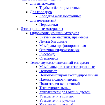
Для дымоходов
Трубы асбестоцементные
Для колодцев
Колодцы железобетонные
Для перекрытий
Перемычки
Изоляционные материалы
Гидроизоляционный материал
Битумные мастики, праймеры
Ленты битумные
Мембрана профилированная
Отсечная гидроизоляция
Рубероид
Стеклоизол
Тепло-звукоизоляционный материал
Мембраны, пленки изоляционные
Пенопласт
Пенополистирол экструдированный
Пленка полиэтиленовая
Полиэтилен вспененный
Тент строительный
Уплотнители для окон и дверей
Утеплители в плитах
Утеплители в рулонах
Утеплители для труб