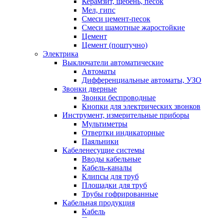
Керамзит, щебень, песок
Мел, гипс
Смеси цемент-песок
Смеси шамотные жаростойкие
Цемент
Цемент (поштучно)
Электрика
Выключатели автоматические
Автоматы
Дифференциальные автоматы, УЗО
Звонки дверные
Звонки беспроводные
Кнопки для электрических звонков
Инструмент, измерительные приборы
Мультиметры
Отвертки индикаторные
Паяльники
Кабеленесущие системы
Вводы кабельные
Кабель-каналы
Клипсы для труб
Площадки для труб
Трубы гофрированные
Кабельная продукция
Кабель