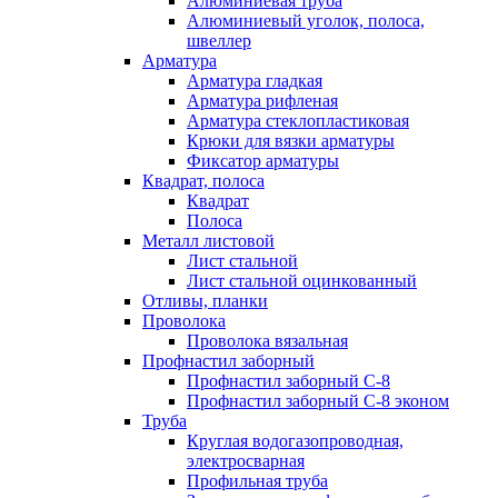
Алюминиевая труба
Алюминиевый уголок, полоса,
швеллер
Арматура
Арматура гладкая
Арматура рифленая
Арматура стеклопластиковая
Крюки для вязки арматуры
Фиксатор арматуры
Квадрат, полоса
Квадрат
Полоса
Металл листовой
Лист стальной
Лист стальной оцинкованный
Отливы, планки
Проволока
Проволока вязальная
Профнастил заборный
Профнастил заборный С-8
Профнастил заборный С-8 эконом
Труба
Круглая водогазопроводная,
электросварная
Профильная труба