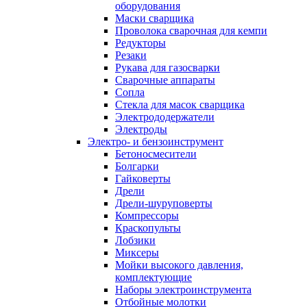
оборудования
Маски сварщика
Проволока сварочная для кемпи
Редукторы
Резаки
Рукава для газосварки
Сварочные аппараты
Сопла
Стекла для масок сварщика
Электрододержатели
Электроды
Электро- и бензоинструмент
Бетоносмесители
Болгарки
Гайковерты
Дрели
Дрели-шуруповерты
Компрессоры
Краскопульты
Лобзики
Миксеры
Мойки высокого давления,
комплектующие
Наборы электроинструмента
Отбойные молотки