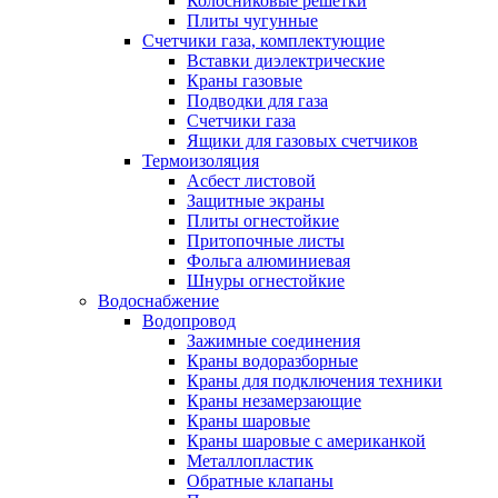
Колосниковые решетки
Плиты чугунные
Счетчики газа, комплектующие
Вставки диэлектрические
Краны газовые
Подводки для газа
Счетчики газа
Ящики для газовых счетчиков
Термоизоляция
Асбест листовой
Защитные экраны
Плиты огнестойкие
Притопочные листы
Фольга алюминиевая
Шнуры огнестойкие
Водоснабжение
Водопровод
Зажимные соединения
Краны водоразборные
Краны для подключения техники
Краны незамерзающие
Краны шаровые
Краны шаровые с американкой
Металлопластик
Обратные клапаны