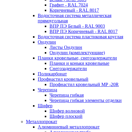
Графит - RAL 7024
Коричневый - RAL 8017
Водосточная система металлическая
прямоугольная
ВПР ПЭ Белый - RAL 9003
ВПР ПЭ Коричневый - RAL 8017
Водосточная система пластиковая круглая
Ондулин
Листы Ондулин
Ондулин (комплектующие)
Планки кровельные, снегозадержатели
Планки и коньки кровельные
Снегозадержатели
Поликарбонат
Профнастил кровельный
Профнастил кровельный МР -20R
Черепица
Черепица гибкая
Черепица гибкая элементы отделки
Шифер
Шифер волновой
Шифер плоский
Металлопрокат
Алюминиевый металлопрокат