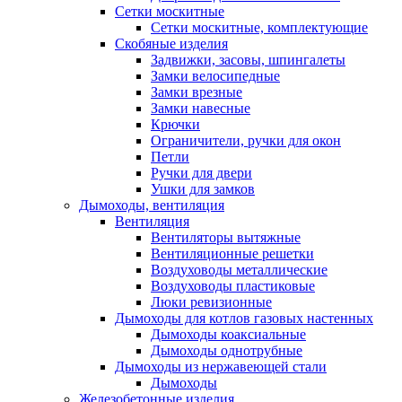
Сетки москитные
Сетки москитные, комплектующие
Скобяные изделия
Задвижки, засовы, шпингалеты
Замки велосипедные
Замки врезные
Замки навесные
Крючки
Ограничители, ручки для окон
Петли
Ручки для двери
Ушки для замков
Дымоходы, вентиляция
Вентиляция
Вентиляторы вытяжные
Вентиляционные решетки
Воздуховоды металлические
Воздуховоды пластиковые
Люки ревизионные
Дымоходы для котлов газовых настенных
Дымоходы коаксиальные
Дымоходы однотрубные
Дымоходы из нержавеющей стали
Дымоходы
Железобетонные изделия