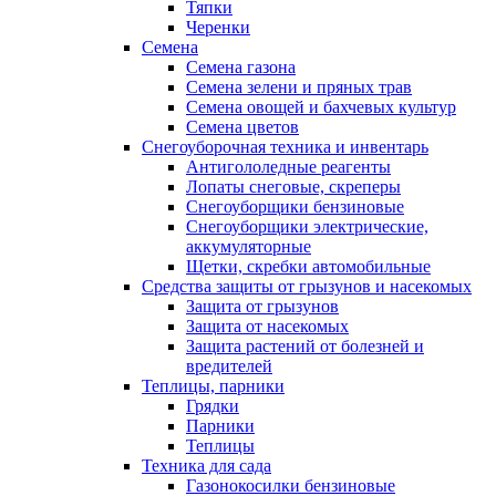
Тяпки
Черенки
Семена
Семена газона
Семена зелени и пряных трав
Семена овощей и бахчевых культур
Семена цветов
Снегоуборочная техника и инвентарь
Антигололедные реагенты
Лопаты снеговые, скреперы
Снегоуборщики бензиновые
Снегоуборщики электрические,
аккумуляторные
Щетки, скребки автомобильные
Средства защиты от грызунов и насекомых
Защита от грызунов
Защита от насекомых
Защита растений от болезней и
вредителей
Теплицы, парники
Грядки
Парники
Теплицы
Техника для сада
Газонокосилки бензиновые