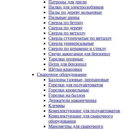
Патроны для дрели
Пилки для электролобзиков
Пилы по дереву кольцевые
Пильные шины
Сверла по бетону
Сверла по дереву
Сверла по металлу
Сверла ступенчатые по металлу
Сверла универсальные
Сверло по керамике и стеклу
Свечи зажигания для бензопил
Тарелки опорные
Цепи для бензопил
Щётки-крацовки
Сварочное оборудование
Баллоны газовые, пропановые
Горелки для полуавтоматов
Горелки кровельные
Горелки на баллон
Держатели наконечника
Клеммы
Комплектующие для полуавтоматов
Комплектующие для сварочного
оборудования
Манометры для сварочного