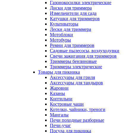
Газонокосилки электрические
Диски для триммера
Измельчители для сада
Катушки для триммеров
Культиваторы
Лески для триммера
Мотоблоки
Мотобуры
Ремни для триммеров
Садовые пылесосы, воздуходувки
Свечи зажигания для триммеров
Триммеры бензиновые
Триммеры электрические
Товары для пикника
Аксессуары для гриля
Аксессуары для тандыров
Жаровни
Казаны
Коптильни
Костровые чаши
Котелки, чайники, треноги
Мангалы
Печи походные разборные
Печи-учаг
Посуда для пикника