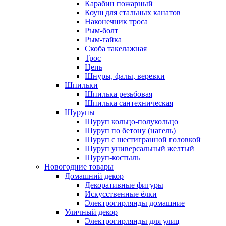
Карабин пожарный
Коуш для стальных канатов
Наконечник троса
Рым-болт
Рым-гайка
Скоба такелажная
Трос
Цепь
Шнуры, фалы, веревки
Шпильки
Шпилька резьбовая
Шпилька сантехническая
Шурупы
Шуруп кольцо-полукольцо
Шуруп по бетону (нагель)
Шуруп с шестигранной головкой
Шуруп универсальный желтый
Шуруп-костыль
Новогодние товары
Домашний декор
Декоративные фигуры
Искусственные ёлки
Электрогирлянды домашние
Уличный декор
Электрогирлянды для улиц