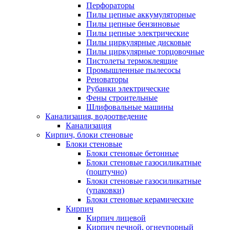
Перфораторы
Пилы цепные аккумуляторные
Пилы цепные бензиновые
Пилы цепные электрические
Пилы циркулярные дисковые
Пилы циркулярные торцовочные
Пистолеты термоклеящие
Промышленные пылесосы
Реноваторы
Рубанки электрические
Фены строительные
Шлифовальные машины
Канализация, водоотведение
Канализация
Кирпич, блоки стеновые
Блоки стеновые
Блоки стеновые бетонные
Блоки стеновые газосиликатные
(поштучно)
Блоки стеновые газосиликатные
(упаковки)
Блоки стеновые керамические
Кирпич
Кирпич лицевой
Кирпич печной, огнеупорный