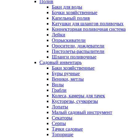
Полив
Баки для воды
Бочки хозяйственные
Капельный полив
Катушки для шлангов поливочых
Коннекторная поливочная система
Лейки
Опрыскиватели
Оросители, дождеватели
Пистолеты-распылители
Шланги поливочные
Садовый инвентарь
Баки хозяйственные
Буры ручные
Веники, метлы
Вилы
Грабли
Колеса, камеры для тачек
Кусторезы, сучкорезы
Лопаты
Малый садовый инструмент
Секаторы
Серпы
Тачки садовые
Топорище