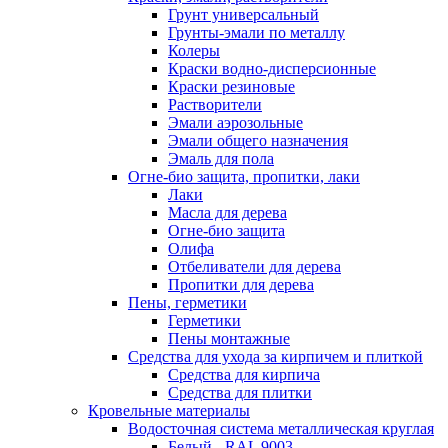
Грунт универсальный
Грунты-эмали по металлу
Колеры
Краски водно-дисперсионные
Краски резиновые
Растворители
Эмали аэрозольные
Эмали общего назначения
Эмаль для пола
Огне-био защита, пропитки, лаки
Лаки
Масла для дерева
Огне-био защита
Олифа
Отбеливатели для дерева
Пропитки для дерева
Пены, герметики
Герметики
Пены монтажные
Средства для ухода за кирпичем и плиткой
Средства для кирпича
Средства для плитки
Кровельные материалы
Водосточная система металлическая круглая
Белый - RAL 9003