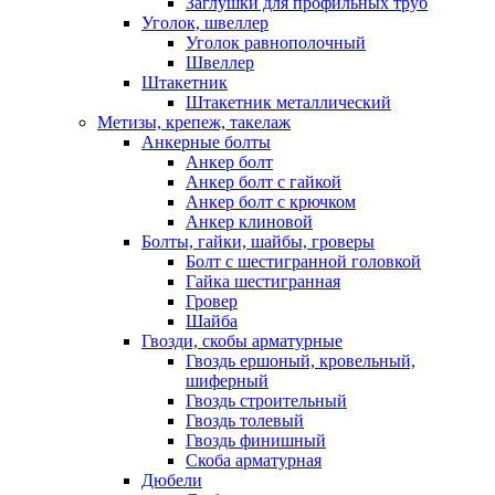
Заглушки для профильных труб
Уголок, швеллер
Уголок равнополочный
Швеллер
Штакетник
Штакетник металлический
Метизы, крепеж, такелаж
Анкерные болты
Анкер болт
Анкер болт с гайкой
Анкер болт с крючком
Анкер клиновой
Болты, гайки, шайбы, гроверы
Болт c шестигранной головкой
Гайка шестигранная
Гровер
Шайба
Гвозди, скобы арматурные
Гвоздь ершоный, кровельный,
шиферный
Гвоздь строительный
Гвоздь толевый
Гвоздь финишный
Скоба арматурная
Дюбели