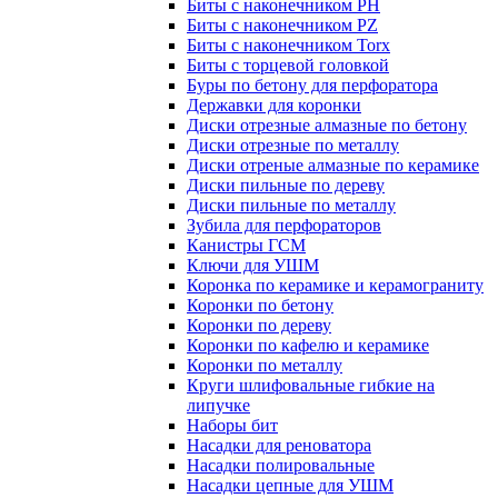
Биты с наконечником PH
Биты с наконечником PZ
Биты с наконечником Torx
Биты с торцевой головкой
Буры по бетону для перфоратора
Державки для коронки
Диски отрезные алмазные по бетону
Диски отрезные по металлу
Диски отреные алмазные по керамике
Диски пильные по дереву
Диски пильные по металлу
Зубила для перфораторов
Канистры ГСМ
Ключи для УШМ
Коронка по керамике и керамограниту
Коронки по бетону
Коронки по дереву
Коронки по кафелю и керамике
Коронки по металлу
Круги шлифовальные гибкие на
липучке
Наборы бит
Насадки для реноватора
Насадки полировальные
Насадки цепные для УШМ