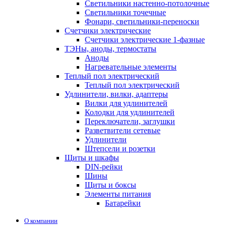
Светильники настенно-потолочные
Светильники точечные
Фонари, светильники-переноски
Счетчики электрические
Счетчики электрические 1-фазные
ТЭНы, аноды, термостаты
Аноды
Нагревательные элементы
Теплый пол электрический
Теплый пол электрический
Удлинители, вилки, адаптеры
Вилки для удлинителей
Колодки для удлинителей
Переключатели, заглушки
Разветвители сетевые
Удлинители
Штепсели и розетки
Щиты и шкафы
DIN-рейки
Шины
Щиты и боксы
Элементы питания
Батарейки
О компании