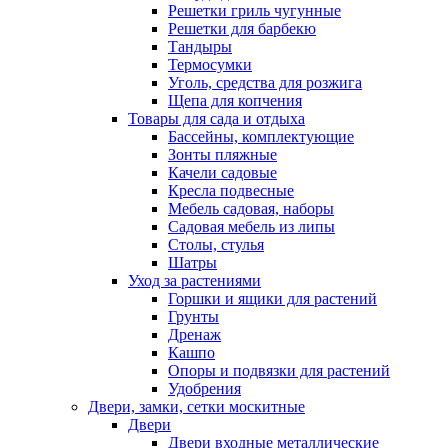
Решетки гриль чугунные
Решетки для барбекю
Тандыры
Термосумки
Уголь, средства для розжига
Щепа для копчения
Товары для сада и отдыха
Бассейны, комплектующие
Зонты пляжные
Качели садовые
Кресла подвесные
Мебель садовая, наборы
Садовая мебель из липы
Столы, стулья
Шатры
Уход за растениями
Горшки и ящики для растений
Грунты
Дренаж
Кашпо
Опоры и подвязки для растений
Удобрения
Двери, замки, сетки москитные
Двери
Двери входные металлические