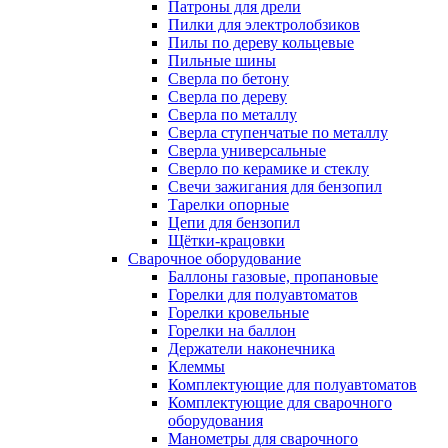
Патроны для дрели
Пилки для электролобзиков
Пилы по дереву кольцевые
Пильные шины
Сверла по бетону
Сверла по дереву
Сверла по металлу
Сверла ступенчатые по металлу
Сверла универсальные
Сверло по керамике и стеклу
Свечи зажигания для бензопил
Тарелки опорные
Цепи для бензопил
Щётки-крацовки
Сварочное оборудование
Баллоны газовые, пропановые
Горелки для полуавтоматов
Горелки кровельные
Горелки на баллон
Держатели наконечника
Клеммы
Комплектующие для полуавтоматов
Комплектующие для сварочного
оборудования
Манометры для сварочного