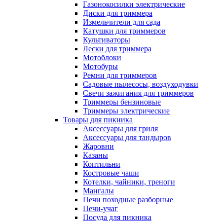
Газонокосилки электрические
Диски для триммера
Измельчители для сада
Катушки для триммеров
Культиваторы
Лески для триммера
Мотоблоки
Мотобуры
Ремни для триммеров
Садовые пылесосы, воздуходувки
Свечи зажигания для триммеров
Триммеры бензиновые
Триммеры электрические
Товары для пикника
Аксессуары для гриля
Аксессуары для тандыров
Жаровни
Казаны
Коптильни
Костровые чаши
Котелки, чайники, треноги
Мангалы
Печи походные разборные
Печи-учаг
Посуда для пикника