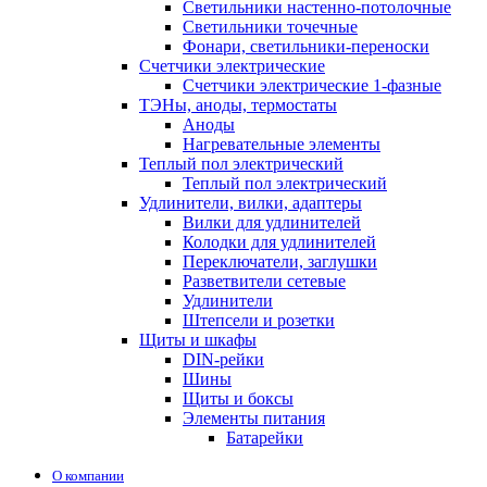
Светильники настенно-потолочные
Светильники точечные
Фонари, светильники-переноски
Счетчики электрические
Счетчики электрические 1-фазные
ТЭНы, аноды, термостаты
Аноды
Нагревательные элементы
Теплый пол электрический
Теплый пол электрический
Удлинители, вилки, адаптеры
Вилки для удлинителей
Колодки для удлинителей
Переключатели, заглушки
Разветвители сетевые
Удлинители
Штепсели и розетки
Щиты и шкафы
DIN-рейки
Шины
Щиты и боксы
Элементы питания
Батарейки
О компании