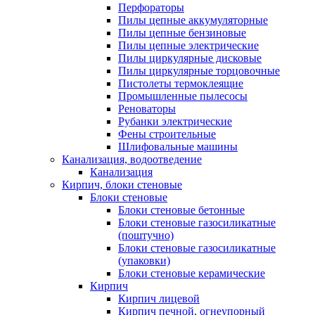
Перфораторы
Пилы цепные аккумуляторные
Пилы цепные бензиновые
Пилы цепные электрические
Пилы циркулярные дисковые
Пилы циркулярные торцовочные
Пистолеты термоклеящие
Промышленные пылесосы
Реноваторы
Рубанки электрические
Фены строительные
Шлифовальные машины
Канализация, водоотведение
Канализация
Кирпич, блоки стеновые
Блоки стеновые
Блоки стеновые бетонные
Блоки стеновые газосиликатные
(поштучно)
Блоки стеновые газосиликатные
(упаковки)
Блоки стеновые керамические
Кирпич
Кирпич лицевой
Кирпич печной, огнеупорный