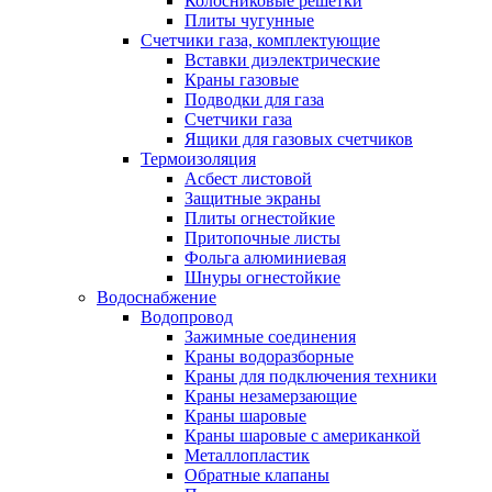
Колосниковые решетки
Плиты чугунные
Счетчики газа, комплектующие
Вставки диэлектрические
Краны газовые
Подводки для газа
Счетчики газа
Ящики для газовых счетчиков
Термоизоляция
Асбест листовой
Защитные экраны
Плиты огнестойкие
Притопочные листы
Фольга алюминиевая
Шнуры огнестойкие
Водоснабжение
Водопровод
Зажимные соединения
Краны водоразборные
Краны для подключения техники
Краны незамерзающие
Краны шаровые
Краны шаровые с американкой
Металлопластик
Обратные клапаны