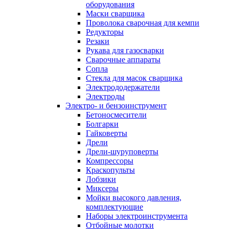
оборудования
Маски сварщика
Проволока сварочная для кемпи
Редукторы
Резаки
Рукава для газосварки
Сварочные аппараты
Сопла
Стекла для масок сварщика
Электрододержатели
Электроды
Электро- и бензоинструмент
Бетоносмесители
Болгарки
Гайковерты
Дрели
Дрели-шуруповерты
Компрессоры
Краскопульты
Лобзики
Миксеры
Мойки высокого давления,
комплектующие
Наборы электроинструмента
Отбойные молотки