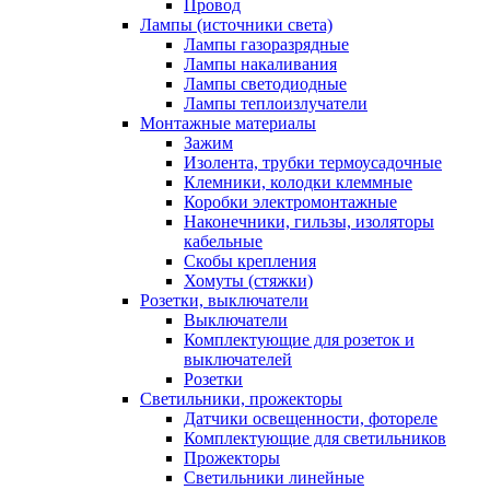
Провод
Лампы (источники света)
Лампы газоразрядные
Лампы накаливания
Лампы светодиодные
Лампы теплоизлучатели
Монтажные материалы
Зажим
Изолента, трубки термоусадочные
Клемники, колодки клеммные
Коробки электромонтажные
Наконечники, гильзы, изоляторы
кабельные
Скобы крепления
Хомуты (стяжки)
Розетки, выключатели
Выключатели
Комплектующие для розеток и
выключателей
Розетки
Светильники, прожекторы
Датчики освещенности, фотореле
Комплектующие для светильников
Прожекторы
Светильники линейные