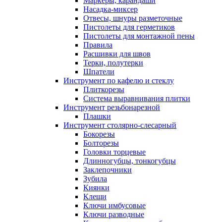
Маркеры, карандаши
Насадка-миксер
Отвесы, шнуры разметочные
Пистолеты для герметиков
Пистолеты для монтажной пены
Правила
Расшивки для швов
Терки, полутерки
Шпатели
Инструмент по кафелю и стеклу
Плиткорезы
Система выравнивания плитки
Инструмент резьбонарезной
Плашки
Инструмент столярно-слесарный
Бокорезы
Болторезы
Головки торцевые
Длинногубцы, тонкогубцы
Заклепочники
Зубила
Киянки
Клещи
Ключи имбусовые
Ключи разводные