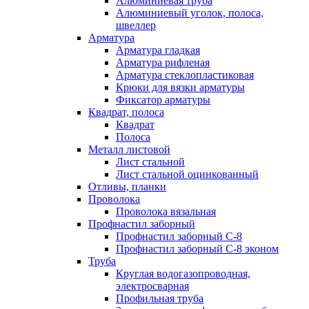
Алюминиевая труба
Алюминиевый уголок, полоса,
швеллер
Арматура
Арматура гладкая
Арматура рифленая
Арматура стеклопластиковая
Крюки для вязки арматуры
Фиксатор арматуры
Квадрат, полоса
Квадрат
Полоса
Металл листовой
Лист стальной
Лист стальной оцинкованный
Отливы, планки
Проволока
Проволока вязальная
Профнастил заборный
Профнастил заборный С-8
Профнастил заборный С-8 эконом
Труба
Круглая водогазопроводная,
электросварная
Профильная труба