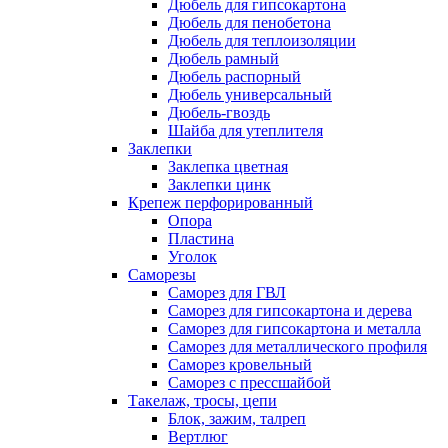
Дюбель для гипсокартона
Дюбель для пенобетона
Дюбель для теплоизоляции
Дюбель рамный
Дюбель распорный
Дюбель универсальный
Дюбель-гвоздь
Шайба для утеплителя
Заклепки
Заклепка цветная
Заклепки цинк
Крепеж перфорированный
Опора
Пластина
Уголок
Саморезы
Саморез для ГВЛ
Саморез для гипсокартона и дерева
Саморез для гипсокартона и металла
Саморез для металлического профиля
Саморез кровельный
Саморез с прессшайбой
Такелаж, тросы, цепи
Блок, зажим, талреп
Вертлюг