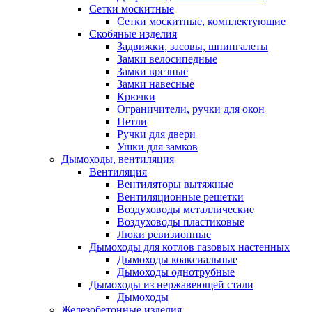
Сетки москитные
Сетки москитные, комплектующие
Скобяные изделия
Задвижки, засовы, шпингалеты
Замки велосипедные
Замки врезные
Замки навесные
Крючки
Ограничители, ручки для окон
Петли
Ручки для двери
Ушки для замков
Дымоходы, вентиляция
Вентиляция
Вентиляторы вытяжные
Вентиляционные решетки
Воздуховоды металлические
Воздуховоды пластиковые
Люки ревизионные
Дымоходы для котлов газовых настенных
Дымоходы коаксиальные
Дымоходы однотрубные
Дымоходы из нержавеющей стали
Дымоходы
Железобетонные изделия