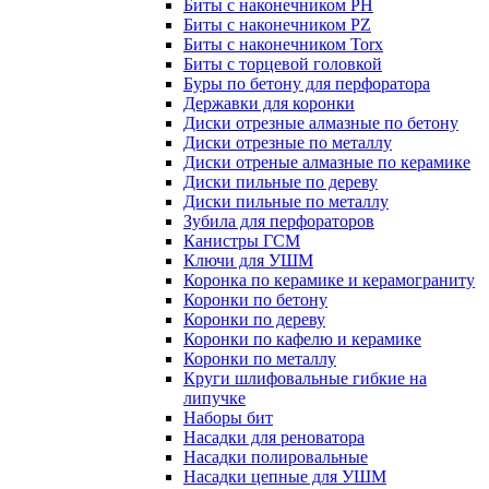
Биты с наконечником PH
Биты с наконечником PZ
Биты с наконечником Torx
Биты с торцевой головкой
Буры по бетону для перфоратора
Державки для коронки
Диски отрезные алмазные по бетону
Диски отрезные по металлу
Диски отреные алмазные по керамике
Диски пильные по дереву
Диски пильные по металлу
Зубила для перфораторов
Канистры ГСМ
Ключи для УШМ
Коронка по керамике и керамограниту
Коронки по бетону
Коронки по дереву
Коронки по кафелю и керамике
Коронки по металлу
Круги шлифовальные гибкие на
липучке
Наборы бит
Насадки для реноватора
Насадки полировальные
Насадки цепные для УШМ