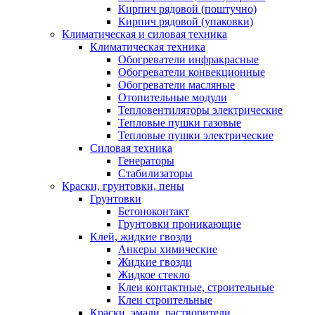
Кирпич рядовой (поштучно)
Кирпич рядовой (упаковки)
Климатическая и силовая техника
Климатическая техника
Обогреватели инфракрасные
Обогреватели конвекционные
Обогреватели масляные
Отопительные модули
Тепловентиляторы электрические
Тепловые пушки газовые
Тепловые пушки электрические
Силовая техника
Генераторы
Стабилизаторы
Краски, грунтовки, пены
Грунтовки
Бетоноконтакт
Грунтовки проникающие
Клей, жидкие гвозди
Анкеры химические
Жидкие гвозди
Жидкое стекло
Клеи контактные, строительные
Клеи строительные
Краски, эмали, растворители