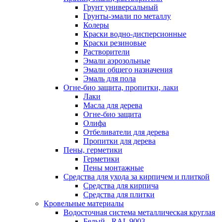
Грунт универсальный
Грунты-эмали по металлу
Колеры
Краски водно-дисперсионные
Краски резиновые
Растворители
Эмали аэрозольные
Эмали общего назначения
Эмаль для пола
Огне-био защита, пропитки, лаки
Лаки
Масла для дерева
Огне-био защита
Олифа
Отбеливатели для дерева
Пропитки для дерева
Пены, герметики
Герметики
Пены монтажные
Средства для ухода за кирпичем и плиткой
Средства для кирпича
Средства для плитки
Кровельные материалы
Водосточная система металлическая круглая
Белый - RAL 9003