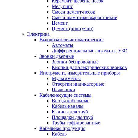
Керамзит, щебень, песок
Мел, гипс
Смеси цемент-песок
Смеси шамотные жаростойкие
Цемент
Цемент (поштучно)
Электрика
Выключатели автоматические
Автоматы
Дифференциальные автоматы, УЗО
Звонки дверные
Звонки беспроводные
Кнопки для электрических звонков
Инструмент, измерительные приборы
Мультиметры
Отвертки индикаторные
Паяльники
Кабеленесущие системы
Вводы кабельные
Кабель-каналы
Клипсы для труб
Площадки для труб
Трубы гофрированные
Кабельная продукция
Кабель