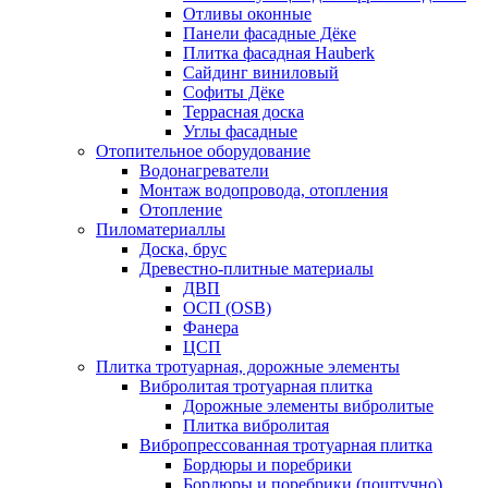
Отливы оконные
Панели фасадные Дёке
Плитка фасадная Hauberk
Сайдинг виниловый
Софиты Дёке
Террасная доска
Углы фасадные
Отопительное оборудование
Водонагреватели
Монтаж водопровода, отопления
Отопление
Пиломатериаллы
Доска, брус
Древестно-плитные материалы
ДВП
ОСП (OSB)
Фанера
ЦСП
Плитка тротуарная, дорожные элементы
Вибролитая тротуарная плитка
Дорожные элементы вибролитые
Плитка вибролитая
Вибропрессованная тротуарная плитка
Бордюры и поребрики
Бордюры и поребрики (поштучно)