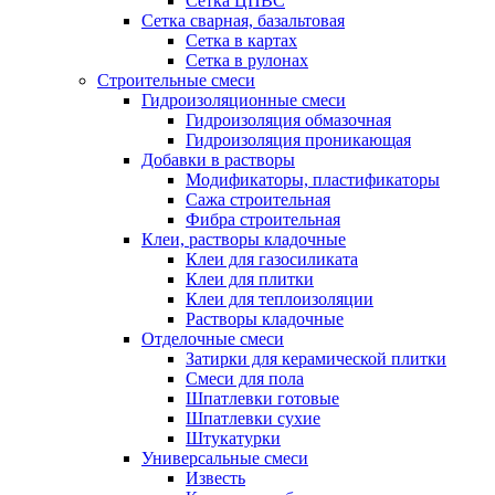
Сетка ЦПВС
Сетка сварная, базальтовая
Сетка в картах
Сетка в рулонах
Строительные смеси
Гидроизоляционные смеси
Гидроизоляция обмазочная
Гидроизоляция проникающая
Добавки в растворы
Модификаторы, пластификаторы
Сажа строительная
Фибра строительная
Клеи, растворы кладочные
Клеи для газосиликата
Клеи для плитки
Клеи для теплоизоляции
Растворы кладочные
Отделочные смеси
Затирки для керамической плитки
Смеси для пола
Шпатлевки готовые
Шпатлевки сухие
Штукатурки
Универсальные смеси
Известь