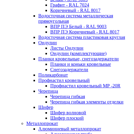
Графит - RAL 7024
Коричневый - RAL 8017
Водосточная система металлическая
прямоугольная
ВПР ПЭ Белый - RAL 9003
ВПР ПЭ Коричневый - RAL 8017
Водосточная система пластиковая круглая
Ондулин
Листы Ондулин
Ондулин (комплектующие)
Планки кровельные, снегозадержатели
Планки и коньки кровельные
Снегозадержатели
Поликарбонат
Профнастил кровельный
Профнастил кровельный МР -20R
Черепица
Черепица гибкая
Черепица гибкая элементы отделки
Шифер
Шифер волновой
Шифер плоский
Металлопрокат
Алюминиевый металлопрокат