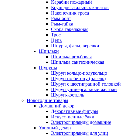
Карабин пожарный
Коуш для стальных канатов
Наконечник троса
Рым-болт
Рым-гайка
Скоба такелажная
Трос
Цепь
Шнуры, фалы, веревки
Шпильки
Шпилька резьбовая
Шпилька сантехническая
Шурупы
Шуруп кольцо-полукольцо
Шуруп по бетону (нагель)
Шуруп с шестигранной головкой
Шуруп универсальный желтый
Шуруп-костыль
Новогодние товары
Домашний декор
Декоративные фигуры
Искусственные ёлки
Электрогирлянды домашние
Уличный декор
Электрогирлянды для улиц