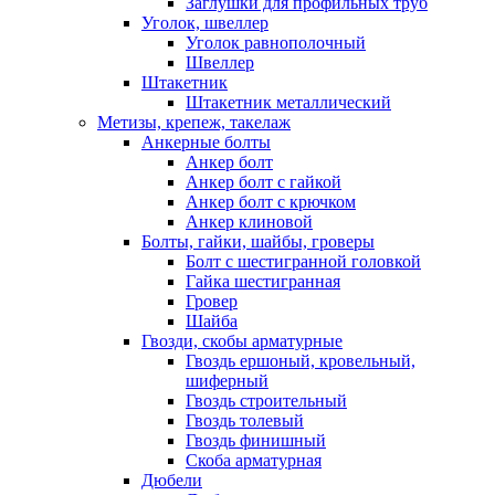
Заглушки для профильных труб
Уголок, швеллер
Уголок равнополочный
Швеллер
Штакетник
Штакетник металлический
Метизы, крепеж, такелаж
Анкерные болты
Анкер болт
Анкер болт с гайкой
Анкер болт с крючком
Анкер клиновой
Болты, гайки, шайбы, гроверы
Болт c шестигранной головкой
Гайка шестигранная
Гровер
Шайба
Гвозди, скобы арматурные
Гвоздь ершоный, кровельный,
шиферный
Гвоздь строительный
Гвоздь толевый
Гвоздь финишный
Скоба арматурная
Дюбели