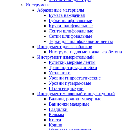
Инструмент
Абразивные материалы
Бумага наждачная
Губки шлифовальные
Круги шлифовальные
Ленты шлифовальные
Сетки шлифовальные
Терки для шлифовальной ленты
Инструмент для газоблоков
Инструмент для монтажа газобетона
Инструмент измерительный
Рулетки, мерные ленты
Транспортиры, линейки
Угольники
Уровни гидростатические
Уровни пузырьковые
Штангенциркули
Инструмент малярный и штукатурный
Валики, ролики малярные
Ванночки малярные
Гладилки
Кельмы
Кисти
Ковши