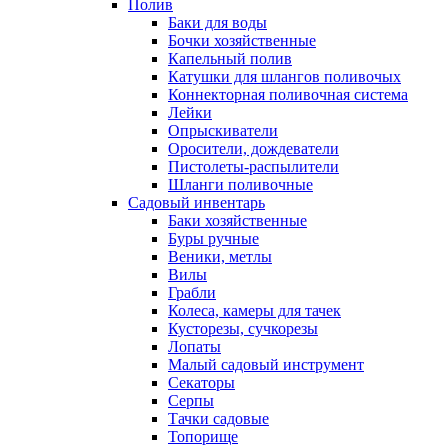
Полив
Баки для воды
Бочки хозяйственные
Капельный полив
Катушки для шлангов поливочых
Коннекторная поливочная система
Лейки
Опрыскиватели
Оросители, дождеватели
Пистолеты-распылители
Шланги поливочные
Садовый инвентарь
Баки хозяйственные
Буры ручные
Веники, метлы
Вилы
Грабли
Колеса, камеры для тачек
Кусторезы, сучкорезы
Лопаты
Малый садовый инструмент
Секаторы
Серпы
Тачки садовые
Топорище