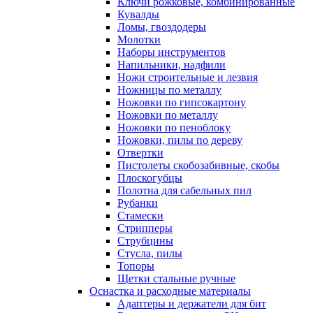
Ключи рожковые, комбинированные
Кувалды
Ломы, гвоздодеры
Молотки
Наборы инструментов
Напильники, надфили
Ножи строительные и лезвия
Ножницы по металлу
Ножовки по гипсокартону
Ножовки по металлу
Ножовки по пеноблоку
Ножовки, пилы по дереву
Отвертки
Пистолеты скобозабивные, скобы
Плоскогубцы
Полотна для сабельных пил
Рубанки
Стамески
Стрипперы
Струбцины
Стусла, пилы
Топоры
Щетки стальные ручные
Оснастка и расходные материалы
Адаптеры и держатели для бит