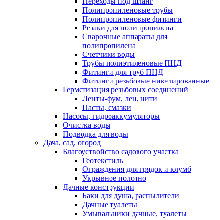
Переходы под шланг
Полипропиленовые трубы
Полипропиленовые фитинги
Резаки для полипропилена
Сварочные аппараты для
полипропилена
Счетчики воды
Трубы полиэтиленовые ПНД
Фитинги для труб ПНД
Фитинги резьбовые никелированные
Герметизация резьбовых соединений
Ленты-фум, лен, нити
Пасты, смазки
Насосы, гидроаккумуляторы
Очистка воды
Подводка для воды
Дача, сад, огород
Благоуствойство садового участка
Геотекстиль
Ограждения для грядок и клумб
Укрывное полотно
Дачные конструкции
Баки для душа, распылители
Дачные туалеты
Умывальники дачные, туалеты