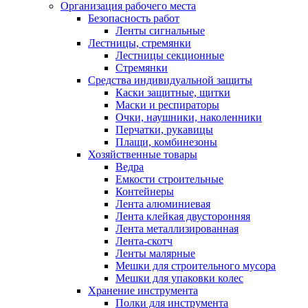
Организация рабочего места
Безопасность работ
Ленты сигнальные
Лестницы, стремянки
Лестницы секционные
Стремянки
Средства индивидуальной защиты
Каски защитные, щитки
Маски и респираторы
Очки, наушники, наколенники
Перчатки, рукавицы
Плащи, комбинезоны
Хозяйственные товары
Ведра
Емкости строительные
Контейнеры
Лента алюминиевая
Лента клейкая двусторонняя
Лента металлизированная
Лента-скотч
Ленты малярные
Мешки для строительного мусора
Мешки для упаковки колес
Хранение инструмента
Полки для инструмента