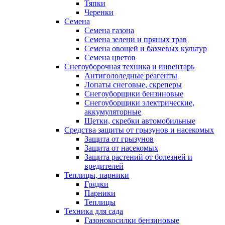
Тяпки
Черенки
Семена
Семена газона
Семена зелени и пряных трав
Семена овощей и бахчевых культур
Семена цветов
Снегоуборочная техника и инвентарь
Антигололедные реагенты
Лопаты снеговые, скреперы
Снегоуборщики бензиновые
Снегоуборщики электрические,
аккумуляторные
Щетки, скребки автомобильные
Средства защиты от грызунов и насекомых
Защита от грызунов
Защита от насекомых
Защита растений от болезней и
вредителей
Теплицы, парники
Грядки
Парники
Теплицы
Техника для сада
Газонокосилки бензиновые