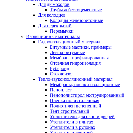
Для дымоходов
Трубы асбестоцементные
Для колодцев
Колодцы железобетонные
Для перекрытий
Перемычки
Изоляционные материалы
Гидроизоляционный материал
Битумные мастики, праймеры
Ленты битумные
Мембрана профилированная
Отсечная гидроизоляция
Рубероид
Стеклоизол
Тепло-звукоизоляционный материал
Мембраны, пленки изоляционные
Пенопласт
Пенополистирол экструдированный
Пленка полиэтиленовая
Полиэтилен вспененный
Тент строительный
Уплотнители для окон и дверей
Утеплители в плитах
Утеплители в рулонах
Утеплители для труб