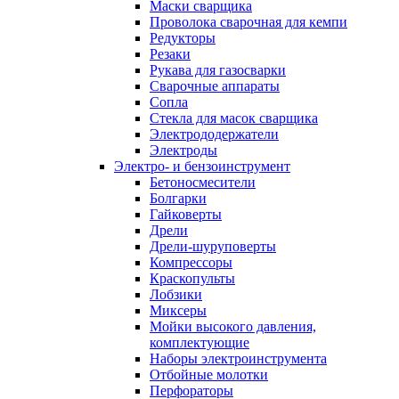
Маски сварщика
Проволока сварочная для кемпи
Редукторы
Резаки
Рукава для газосварки
Сварочные аппараты
Сопла
Стекла для масок сварщика
Электрододержатели
Электроды
Электро- и бензоинструмент
Бетоносмесители
Болгарки
Гайковерты
Дрели
Дрели-шуруповерты
Компрессоры
Краскопульты
Лобзики
Миксеры
Мойки высокого давления,
комплектующие
Наборы электроинструмента
Отбойные молотки
Перфораторы