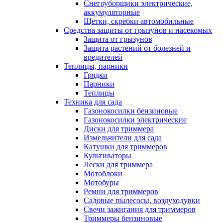
Снегоуборщики электрические,
аккумуляторные
Щетки, скребки автомобильные
Средства защиты от грызунов и насекомых
Защита от грызунов
Защита растений от болезней и
вредителей
Теплицы, парники
Грядки
Парники
Теплицы
Техника для сада
Газонокосилки бензиновые
Газонокосилки электрические
Диски для триммера
Измельчители для сада
Катушки для триммеров
Культиваторы
Лески для триммера
Мотоблоки
Мотобуры
Ремни для триммеров
Садовые пылесосы, воздуходувки
Свечи зажигания для триммеров
Триммеры бензиновые