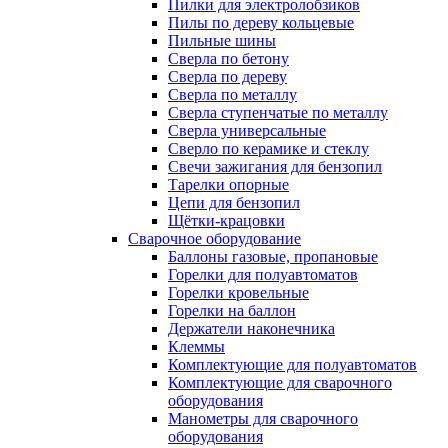
Пилки для электролобзиков
Пилы по дереву кольцевые
Пильные шины
Сверла по бетону
Сверла по дереву
Сверла по металлу
Сверла ступенчатые по металлу
Сверла универсальные
Сверло по керамике и стеклу
Свечи зажигания для бензопил
Тарелки опорные
Цепи для бензопил
Щётки-крацовки
Сварочное оборудование
Баллоны газовые, пропановые
Горелки для полуавтоматов
Горелки кровельные
Горелки на баллон
Держатели наконечника
Клеммы
Комплектующие для полуавтоматов
Комплектующие для сварочного
оборудования
Манометры для сварочного
оборудования