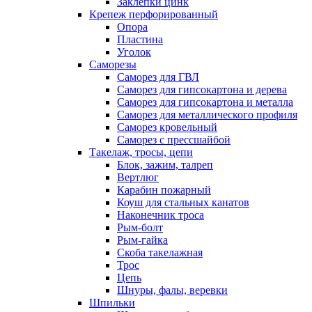
Заклепки цинк
Крепеж перфорированный
Опора
Пластина
Уголок
Саморезы
Саморез для ГВЛ
Саморез для гипсокартона и дерева
Саморез для гипсокартона и металла
Саморез для металлического профиля
Саморез кровельный
Саморез с прессшайбой
Такелаж, тросы, цепи
Блок, зажим, талреп
Вертлюг
Карабин пожарный
Коуш для стальных канатов
Наконечник троса
Рым-болт
Рым-гайка
Скоба такелажная
Трос
Цепь
Шнуры, фалы, веревки
Шпильки