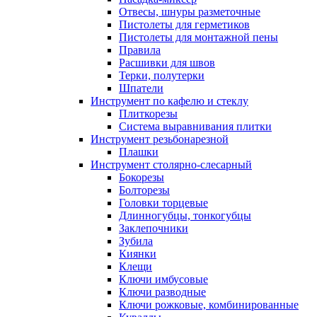
Отвесы, шнуры разметочные
Пистолеты для герметиков
Пистолеты для монтажной пены
Правила
Расшивки для швов
Терки, полутерки
Шпатели
Инструмент по кафелю и стеклу
Плиткорезы
Система выравнивания плитки
Инструмент резьбонарезной
Плашки
Инструмент столярно-слесарный
Бокорезы
Болторезы
Головки торцевые
Длинногубцы, тонкогубцы
Заклепочники
Зубила
Киянки
Клещи
Ключи имбусовые
Ключи разводные
Ключи рожковые, комбинированные