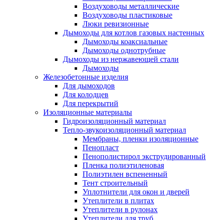
Воздуховоды металлические
Воздуховоды пластиковые
Люки ревизионные
Дымоходы для котлов газовых настенных
Дымоходы коаксиальные
Дымоходы однотрубные
Дымоходы из нержавеющей стали
Дымоходы
Железобетонные изделия
Для дымоходов
Для колодцев
Для перекрытий
Изоляционные материалы
Гидроизоляционный материал
Тепло-звукоизоляционный материал
Мембраны, пленки изоляционные
Пенопласт
Пенополистирол экструдированный
Пленка полиэтиленовая
Полиэтилен вспененный
Тент строительный
Уплотнители для окон и дверей
Утеплители в плитах
Утеплители в рулонах
Утеплители для труб