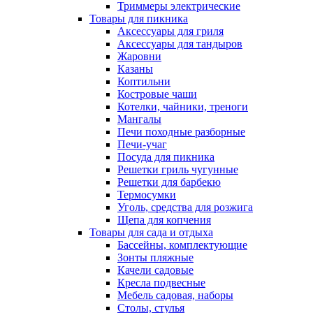
Триммеры электрические
Товары для пикника
Аксессуары для гриля
Аксессуары для тандыров
Жаровни
Казаны
Коптильни
Костровые чаши
Котелки, чайники, треноги
Мангалы
Печи походные разборные
Печи-учаг
Посуда для пикника
Решетки гриль чугунные
Решетки для барбекю
Термосумки
Уголь, средства для розжига
Щепа для копчения
Товары для сада и отдыха
Бассейны, комплектующие
Зонты пляжные
Качели садовые
Кресла подвесные
Мебель садовая, наборы
Столы, стулья