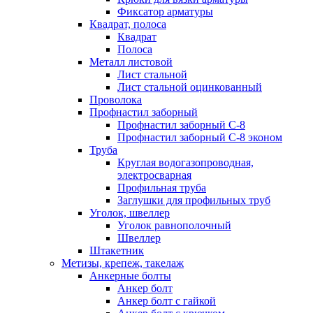
Фиксатор арматуры
Квадрат, полоса
Квадрат
Полоса
Металл листовой
Лист стальной
Лист стальной оцинкованный
Проволока
Профнастил заборный
Профнастил заборный С-8
Профнастил заборный С-8 эконом
Труба
Круглая водогазопроводная,
электросварная
Профильная труба
Заглушки для профильных труб
Уголок, швеллер
Уголок равнополочный
Швеллер
Штакетник
Метизы, крепеж, такелаж
Анкерные болты
Анкер болт
Анкер болт с гайкой