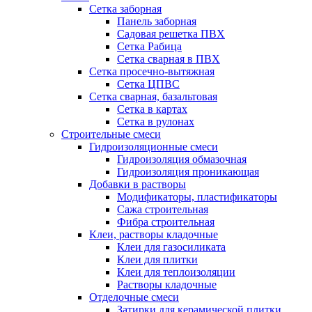
Сетка заборная
Панель заборная
Садовая решетка ПВХ
Сетка Рабица
Сетка сварная в ПВХ
Сетка просечно-вытяжная
Сетка ЦПВС
Сетка сварная, базальтовая
Сетка в картах
Сетка в рулонах
Строительные смеси
Гидроизоляционные смеси
Гидроизоляция обмазочная
Гидроизоляция проникающая
Добавки в растворы
Модификаторы, пластификаторы
Сажа строительная
Фибра строительная
Клеи, растворы кладочные
Клеи для газосиликата
Клеи для плитки
Клеи для теплоизоляции
Растворы кладочные
Отделочные смеси
Затирки для керамической плитки