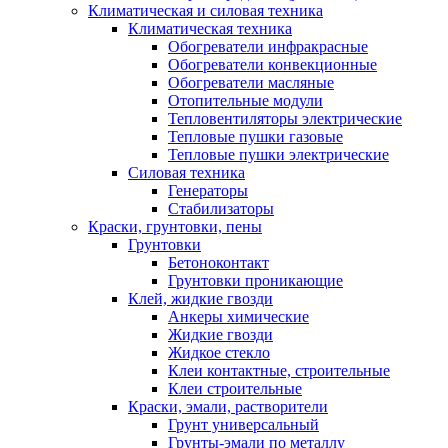
Климатическая и силовая техника
Климатическая техника
Обогреватели инфракрасные
Обогреватели конвекционные
Обогреватели масляные
Отопительные модули
Тепловентиляторы электрические
Тепловые пушки газовые
Тепловые пушки электрические
Силовая техника
Генераторы
Стабилизаторы
Краски, грунтовки, пены
Грунтовки
Бетоноконтакт
Грунтовки проникающие
Клей, жидкие гвозди
Анкеры химические
Жидкие гвозди
Жидкое стекло
Клеи контактные, строительные
Клеи строительные
Краски, эмали, растворители
Грунт универсальный
Грунты-эмали по металлу