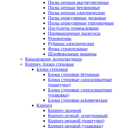
Пилы цепные аккумуляторные
Пилы цепные бензиновые
Пилы цепные электрические
Пилы циркулярные дисковые
Пилы циркулярные торцовочные
Пистолеты термоклеящие
Промышленные пылесосы
Реноваторы
Рубанки электрические
Фены строительные
Шлифовальные машины
Канализация, водоотведение
Кирпич, блоки стеновые
Блоки стеновые
Блоки стеновые бетонные
Блоки стеновые газосиликатные
(поштучно)
Блоки стеновые газосиликатные
(упаковки)
Блоки стеновые керамические
Кирпич
Кирпич лицевой
Кирпич печной, огнеупорный
Кирпич рядовой (поштучно)
Кирпич рядовой (упаковки)