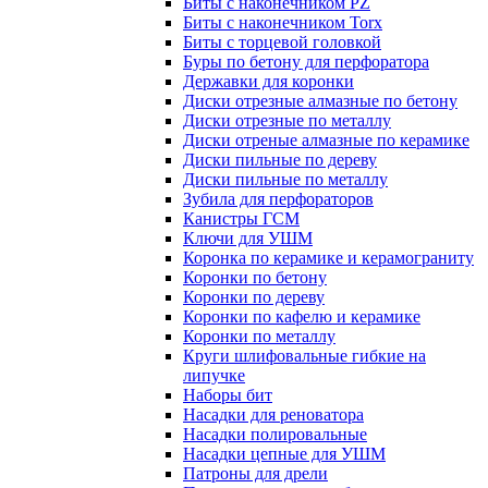
Биты с наконечником PZ
Биты с наконечником Torx
Биты с торцевой головкой
Буры по бетону для перфоратора
Державки для коронки
Диски отрезные алмазные по бетону
Диски отрезные по металлу
Диски отреные алмазные по керамике
Диски пильные по дереву
Диски пильные по металлу
Зубила для перфораторов
Канистры ГСМ
Ключи для УШМ
Коронка по керамике и керамограниту
Коронки по бетону
Коронки по дереву
Коронки по кафелю и керамике
Коронки по металлу
Круги шлифовальные гибкие на
липучке
Наборы бит
Насадки для реноватора
Насадки полировальные
Насадки цепные для УШМ
Патроны для дрели