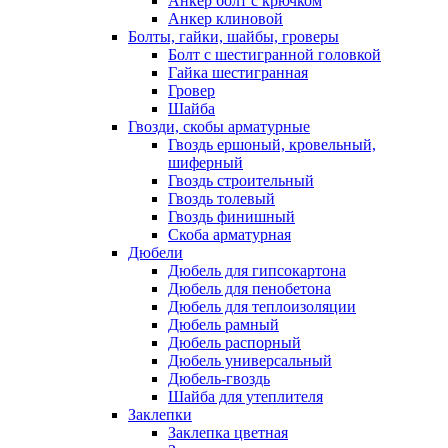
Анкер болт с крючком
Анкер клиновой
Болты, гайки, шайбы, гроверы
Болт c шестигранной головкой
Гайка шестигранная
Гровер
Шайба
Гвозди, скобы арматурные
Гвоздь ершоный, кровельный,
шиферный
Гвоздь строительный
Гвоздь толевый
Гвоздь финишный
Скоба арматурная
Дюбели
Дюбель для гипсокартона
Дюбель для пенобетона
Дюбель для теплоизоляции
Дюбель рамный
Дюбель распорный
Дюбель универсальный
Дюбель-гвоздь
Шайба для утеплителя
Заклепки
Заклепка цветная