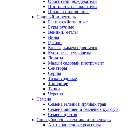
Оросители, дождеватели
Пистолеты-распылители
Шланги поливочные
Садовый инвентарь
Баки хозяйственные
Буры ручные
Веники, метлы
Вилы
Грабли
Колеса, камеры для тачек
Кусторезы, сучкорезы
Лопаты
Малый садовый инструмент
Секаторы
Серпы
Тачки садовые
Топорище
Тяпки
Черенки
Семена
Семена зелени и пряных трав
Семена овощей и бахчевых культур
Семена цветов
Снегоуборочная техника и инвентарь
Антигололедные реагенты