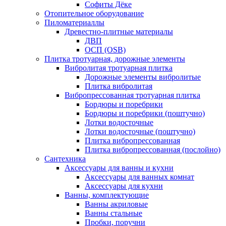
Софиты Дёке
Отопительное оборудование
Пиломатериаллы
Древестно-плитные материалы
ДВП
ОСП (OSB)
Плитка тротуарная, дорожные элементы
Вибролитая тротуарная плитка
Дорожные элементы вибролитые
Плитка вибролитая
Вибропрессованная тротуарная плитка
Бордюры и поребрики
Бордюры и поребрики (поштучно)
Лотки водосточные
Лотки водосточные (поштучно)
Плитка вибропрессованная
Плитка вибропрессованная (послойно)
Сантехника
Аксессуары для ванны и кухни
Аксессуары для ванных комнат
Аксессуары для кухни
Ванны, комплектующие
Ванны акриловые
Ванны стальные
Пробки, поручни