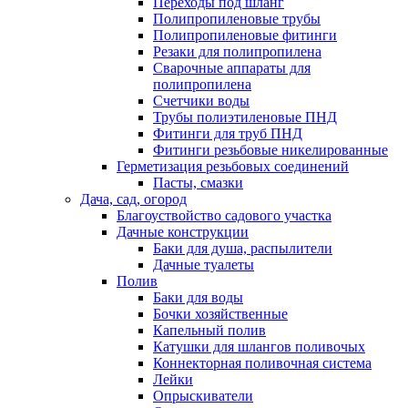
Переходы под шланг
Полипропиленовые трубы
Полипропиленовые фитинги
Резаки для полипропилена
Сварочные аппараты для
полипропилена
Счетчики воды
Трубы полиэтиленовые ПНД
Фитинги для труб ПНД
Фитинги резьбовые никелированные
Герметизация резьбовых соединений
Пасты, смазки
Дача, сад, огород
Благоуствойство садового участка
Дачные конструкции
Баки для душа, распылители
Дачные туалеты
Полив
Баки для воды
Бочки хозяйственные
Капельный полив
Катушки для шлангов поливочых
Коннекторная поливочная система
Лейки
Опрыскиватели