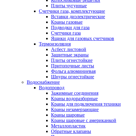
Колосниковые решетки
Плиты чугунные
Счетчики газа, комплектующие
Вставки диэлектрические
Краны газовые
Подводки для газа
Счетчики газа
Ящики для газовых счетчиков
Термоизоляция
Асбест листовой
Защитные экраны
Плиты огнестойкие
Притопочные листы
Фольга алюминиевая
Шнуры огнестойкие
Водоснабжение
Водопровод
Зажимные соединения
Краны водоразборные
Краны для подключения техники
Краны незамерзающие
Краны шаровые
Краны шаровые с американкой
Металлопластик
Обратные клапаны