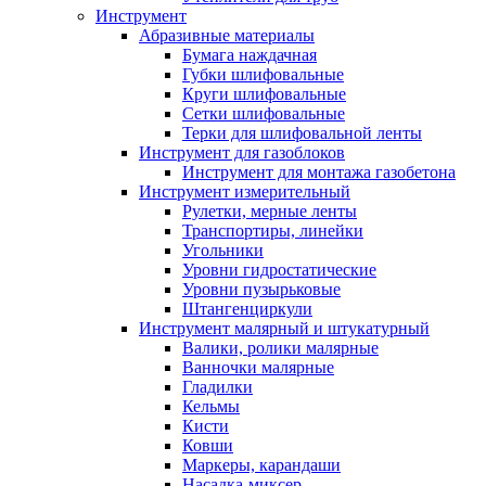
Инструмент
Абразивные материалы
Бумага наждачная
Губки шлифовальные
Круги шлифовальные
Сетки шлифовальные
Терки для шлифовальной ленты
Инструмент для газоблоков
Инструмент для монтажа газобетона
Инструмент измерительный
Рулетки, мерные ленты
Транспортиры, линейки
Угольники
Уровни гидростатические
Уровни пузырьковые
Штангенциркули
Инструмент малярный и штукатурный
Валики, ролики малярные
Ванночки малярные
Гладилки
Кельмы
Кисти
Ковши
Маркеры, карандаши
Насадка-миксер