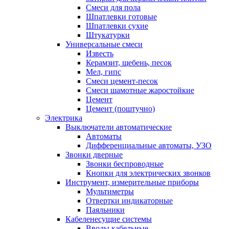
Смеси для пола
Шпатлевки готовые
Шпатлевки сухие
Штукатурки
Универсальные смеси
Известь
Керамзит, щебень, песок
Мел, гипс
Смеси цемент-песок
Смеси шамотные жаростойкие
Цемент
Цемент (поштучно)
Электрика
Выключатели автоматические
Автоматы
Дифференциальные автоматы, УЗО
Звонки дверные
Звонки беспроводные
Кнопки для электрических звонков
Инструмент, измерительные приборы
Мультиметры
Отвертки индикаторные
Паяльники
Кабеленесущие системы
Вводы кабельные