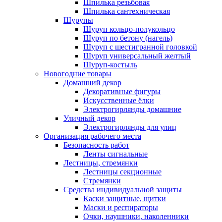
Шпилька резьбовая
Шпилька сантехническая
Шурупы
Шуруп кольцо-полукольцо
Шуруп по бетону (нагель)
Шуруп с шестигранной головкой
Шуруп универсальный желтый
Шуруп-костыль
Новогодние товары
Домашний декор
Декоративные фигуры
Искусственные ёлки
Электрогирлянды домашние
Уличный декор
Электрогирлянды для улиц
Организация рабочего места
Безопасность работ
Ленты сигнальные
Лестницы, стремянки
Лестницы секционные
Стремянки
Средства индивидуальной защиты
Каски защитные, щитки
Маски и респираторы
Очки, наушники, наколенники