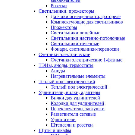
выключателей
Розетки
Светильники, прожекторы
Датчики освещенности, фотореле
Комплектующие для светильников
Прожекторы
Светильники линейные
Светильники настенно-потолочные
Светильники точечные
Фонари, светильники-переноски
Счетчики электрические
Счетчики электрические 1-фазные
ТЭНы, аноды, термостаты
Аноды
Нагревательные элементы
Теплый пол электрический
Теплый пол электрический
Удлинители, вилки, адаптеры
Вилки для удлинителей
Колодки для удлинителей
Переключатели, заглушки
Разветвители сетевые
Удлинители
Штепсели и розетки
Щиты и шкафы