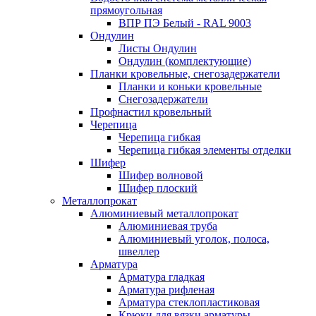
прямоугольная
ВПР ПЭ Белый - RAL 9003
Ондулин
Листы Ондулин
Ондулин (комплектующие)
Планки кровельные, снегозадержатели
Планки и коньки кровельные
Снегозадержатели
Профнастил кровельный
Черепица
Черепица гибкая
Черепица гибкая элементы отделки
Шифер
Шифер волновой
Шифер плоский
Металлопрокат
Алюминиевый металлопрокат
Алюминиевая труба
Алюминиевый уголок, полоса,
швеллер
Арматура
Арматура гладкая
Арматура рифленая
Арматура стеклопластиковая
Крюки для вязки арматуры