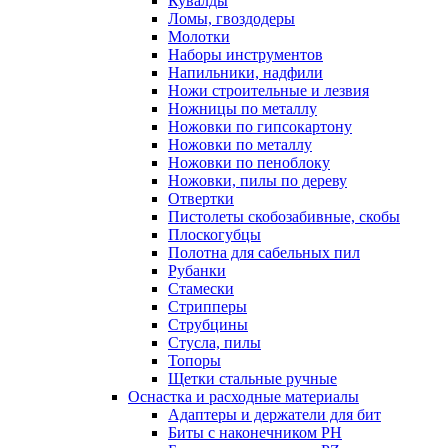
Кувалды
Ломы, гвоздодеры
Молотки
Наборы инструментов
Напильники, надфили
Ножи строительные и лезвия
Ножницы по металлу
Ножовки по гипсокартону
Ножовки по металлу
Ножовки по пеноблоку
Ножовки, пилы по дереву
Отвертки
Пистолеты скобозабивные, скобы
Плоскогубцы
Полотна для сабельных пил
Рубанки
Стамески
Стрипперы
Струбцины
Стусла, пилы
Топоры
Щетки стальные ручные
Оснастка и расходные материалы
Адаптеры и держатели для бит
Биты с наконечником PH