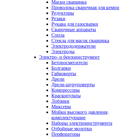
Маски сварщика
Проволока сварочная для кемпи
Редукторы
Резаки
Рукава для газосварки
Сварочные аппараты
Сопла
Стекла для масок сварщика
Электрододержатели
Электроды
Электро- и бензоинструмент
Бетоносмесители
Болгарки
Гайковерты
Дрели
Дрели-шуруповерты
Компрессоры
Краскопульты
Лобзики
Миксеры
Мойки высокого давления,
комплектующие
Наборы электроинструмента
Отбойные молотки
Перфораторы