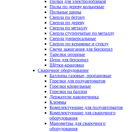
Пилки для электролобзиков
Пилы по дереву кольцевые
Пильные шины
Сверла по бетону
Сверла по дереву
Сверла по металлу
Сверла ступенчатые по металлу
Сверла универсальные
Сверло по керамике и стеклу
Свечи зажигания для бензопил
Тарелки опорные
Цепи для бензопил
Щётки-крацовки
Сварочное оборудование
Баллоны газовые, пропановые
Горелки для полуавтоматов
Горелки кровельные
Горелки на баллон
Держатели наконечника
Клеммы
Комплектующие для полуавтоматов
Комплектующие для сварочного
оборудования
Манометры для сварочного
оборудования