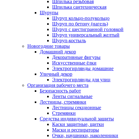
Шпилька резьбовая
Шпилька сантехническая
Шурупы
Шуруп кольцо-полукольцо
Шуруп по бетону (нагель)
Шуруп с шестигранной головкой
Шуруп универсальный желтый
Шуруп-костыль
Новогодние товары
Домашний декор
Декоративные фигуры
Искусственные ёлки
Электрогирлянды домашние
Уличный декор
Электрогирлянды для улиц
Организация рабочего места
Безопасность работ
Ленты сигнальные
Лестницы, стремянки
Лестницы секционные
Стремянки
Средства индивидуальной защиты
Каски защитные, щитки
Маски и респираторы
Очки, наушники, наколенники