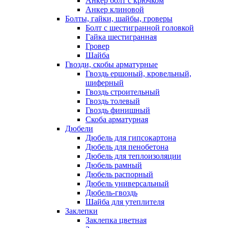
Анкер болт с крючком
Анкер клиновой
Болты, гайки, шайбы, гроверы
Болт c шестигранной головкой
Гайка шестигранная
Гровер
Шайба
Гвозди, скобы арматурные
Гвоздь ершоный, кровельный,
шиферный
Гвоздь строительный
Гвоздь толевый
Гвоздь финишный
Скоба арматурная
Дюбели
Дюбель для гипсокартона
Дюбель для пенобетона
Дюбель для теплоизоляции
Дюбель рамный
Дюбель распорный
Дюбель универсальный
Дюбель-гвоздь
Шайба для утеплителя
Заклепки
Заклепка цветная