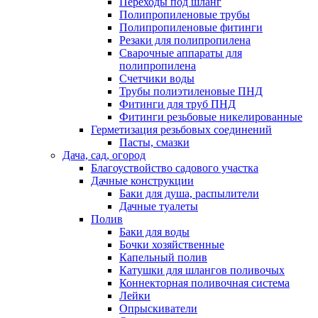
Переходы под шланг
Полипропиленовые трубы
Полипропиленовые фитинги
Резаки для полипропилена
Сварочные аппараты для
полипропилена
Счетчики воды
Трубы полиэтиленовые ПНД
Фитинги для труб ПНД
Фитинги резьбовые никелированные
Герметизация резьбовых соединений
Пасты, смазки
Дача, сад, огород
Благоуствойство садового участка
Дачные конструкции
Баки для душа, распылители
Дачные туалеты
Полив
Баки для воды
Бочки хозяйственные
Капельный полив
Катушки для шлангов поливочых
Коннекторная поливочная система
Лейки
Опрыскиватели