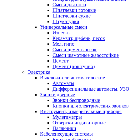
Смеси для пола
Шпатлевки готовые
Шпатлевки сухие
Штукатурки
Универсальные смеси
Известь
Керамзит, щебень, песок
Мел, гипс
Смеси цемент-песок
Смеси шамотные жаростойкие
Цемент
Цемент (поштучно)
Электрика
Выключатели автоматические
Автоматы
Дифференциальные автоматы, УЗО
Звонки дверные
Звонки беспроводные
Кнопки для электрических звонков
Инструмент, измерительные приборы
Мультиметры
Отвертки индикаторные
Паяльники
Кабеленесущие системы
Вводы кабельные