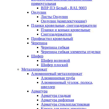
прямоугольная
ВПР ПЭ Белый - RAL 9003
Ондулин
Листы Ондулин
Ондулин (комплектующие)
Планки кровельные, снегозадержатели
Планки и коньки кровельные
Снегозадержатели
Профнастил кровельный
Черепица
Черепица гибкая
Черепица гибкая элементы отделки
Шифер
Шифер волновой
Шифер плоский
Металлопрокат
Алюминиевый металлопрокат
Алюминиевая труба
Алюминиевый уголок, полоса,
швеллер
Арматура
Арматура гладкая
Арматура рифленая
Арматура стеклопластиковая
Крюки для вязки арматуры