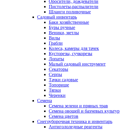
Оросители, дождеватели
Пистолеты-распылители
Шланги поливочные
Садовый инвентарь
Баки хозяйственные
Буры ручные
Веники, метлы
Вилы
Грабли
Колеса, камеры для тачек
Кусторезы, сучкорезы
Лопаты
Малый садовый инструмент
Секаторы
Серпы
Тачки садовые
Топорище
Тяпки
Черенки
Семена
Семена зелени и пряных трав
Семена овощей и бахчевых культур
Семена цветов
Снегоуборочная техника и инвентарь
Антигололедные реагенты