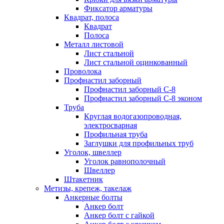
Фиксатор арматуры
Квадрат, полоса
Квадрат
Полоса
Металл листовой
Лист стальной
Лист стальной оцинкованный
Проволока
Профнастил заборный
Профнастил заборный С-8
Профнастил заборный С-8 эконом
Труба
Круглая водогазопроводная,
электросварная
Профильная труба
Заглушки для профильных труб
Уголок, швеллер
Уголок равнополочный
Швеллер
Штакетник
Метизы, крепеж, такелаж
Анкерные болты
Анкер болт
Анкер болт с гайкой