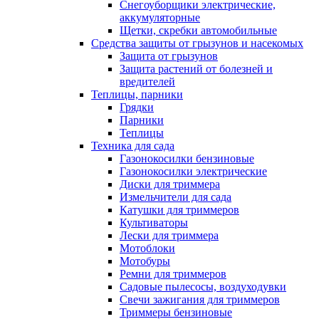
Снегоуборщики электрические,
аккумуляторные
Щетки, скребки автомобильные
Средства защиты от грызунов и насекомых
Защита от грызунов
Защита растений от болезней и
вредителей
Теплицы, парники
Грядки
Парники
Теплицы
Техника для сада
Газонокосилки бензиновые
Газонокосилки электрические
Диски для триммера
Измельчители для сада
Катушки для триммеров
Культиваторы
Лески для триммера
Мотоблоки
Мотобуры
Ремни для триммеров
Садовые пылесосы, воздуходувки
Свечи зажигания для триммеров
Триммеры бензиновые