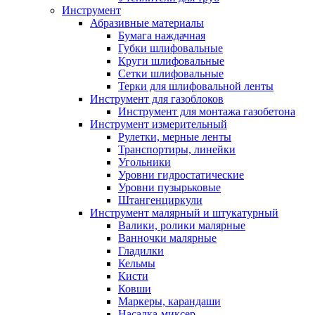
Инструмент
Абразивные материалы
Бумага наждачная
Губки шлифовальные
Круги шлифовальные
Сетки шлифовальные
Терки для шлифовальной ленты
Инструмент для газоблоков
Инструмент для монтажа газобетона
Инструмент измерительный
Рулетки, мерные ленты
Транспортиры, линейки
Угольники
Уровни гидростатические
Уровни пузырьковые
Штангенциркули
Инструмент малярный и штукатурный
Валики, ролики малярные
Ванночки малярные
Гладилки
Кельмы
Кисти
Ковши
Маркеры, карандаши
Насадка-миксер