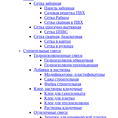
Сетка заборная
Панель заборная
Садовая решетка ПВХ
Сетка Рабица
Сетка сварная в ПВХ
Сетка просечно-вытяжная
Сетка ЦПВС
Сетка сварная, базальтовая
Сетка в картах
Сетка в рулонах
Строительные смеси
Гидроизоляционные смеси
Гидроизоляция обмазочная
Гидроизоляция проникающая
Добавки в растворы
Модификаторы, пластификаторы
Сажа строительная
Фибра строительная
Клеи, растворы кладочные
Клеи для газосиликата
Клеи для плитки
Клеи для теплоизоляции
Растворы кладочные
Отделочные смеси
Затирки для керамической плитки