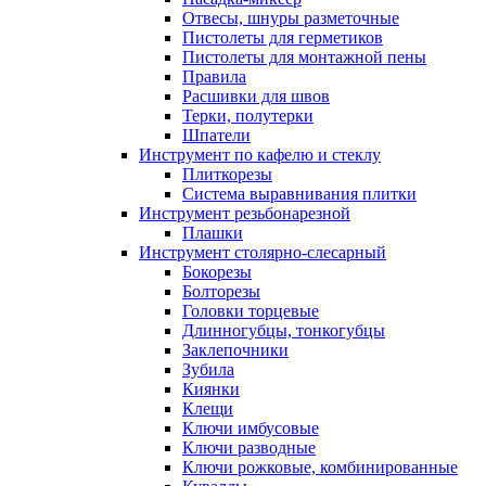
Отвесы, шнуры разметочные
Пистолеты для герметиков
Пистолеты для монтажной пены
Правила
Расшивки для швов
Терки, полутерки
Шпатели
Инструмент по кафелю и стеклу
Плиткорезы
Система выравнивания плитки
Инструмент резьбонарезной
Плашки
Инструмент столярно-слесарный
Бокорезы
Болторезы
Головки торцевые
Длинногубцы, тонкогубцы
Заклепочники
Зубила
Киянки
Клещи
Ключи имбусовые
Ключи разводные
Ключи рожковые, комбинированные