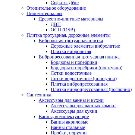
Софиты Дёке
Отопительное оборудование
Пиломатериаллы
Древестно-плитные материалы
ДВП
ОСП (OSB)
Плитка тротуарная, дорожные элементы
Вибролитая тротуарная плитка
Дорожные элементы вибролитые
Плитка вибролитая
Вибропрессованная тротуарная плитка
Бордюры и поребрики
Бордюры и поребрики (поштучно)
Лотки водосточные
Лотки водосточные (поштучно)
Плитка вибропрессованная
Плитка вибропрессованная (послойно)
Сантехника
Аксессуары для ванны и кухни
Аксессуары для ванных комнат
Аксессуары для кухни
Ванны, комплектующие
Ванны акриловые
Ванны стальные
Пробки, поручни