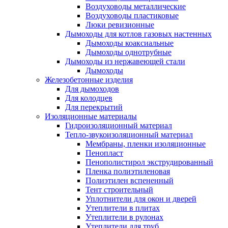
Воздуховоды металлические
Воздуховоды пластиковые
Люки ревизионные
Дымоходы для котлов газовых настенных
Дымоходы коаксиальные
Дымоходы однотрубные
Дымоходы из нержавеющей стали
Дымоходы
Железобетонные изделия
Для дымоходов
Для колодцев
Для перекрытий
Изоляционные материалы
Гидроизоляционный материал
Тепло-звукоизоляционный материал
Мембраны, пленки изоляционные
Пенопласт
Пенополистирол экструдированный
Пленка полиэтиленовая
Полиэтилен вспененный
Тент строительный
Уплотнители для окон и дверей
Утеплители в плитах
Утеплители в рулонах
Утеплители для труб