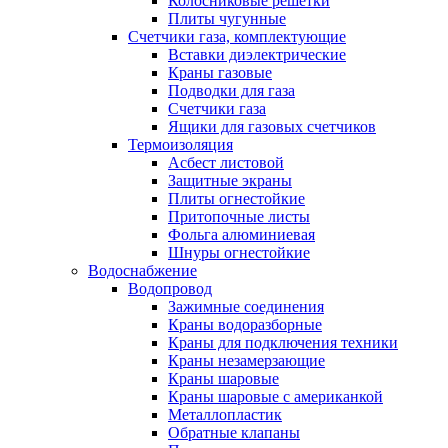
Колосниковые решетки
Плиты чугунные
Счетчики газа, комплектующие
Вставки диэлектрические
Краны газовые
Подводки для газа
Счетчики газа
Ящики для газовых счетчиков
Термоизоляция
Асбест листовой
Защитные экраны
Плиты огнестойкие
Притопочные листы
Фольга алюминиевая
Шнуры огнестойкие
Водоснабжение
Водопровод
Зажимные соединения
Краны водоразборные
Краны для подключения техники
Краны незамерзающие
Краны шаровые
Краны шаровые с американкой
Металлопластик
Обратные клапаны