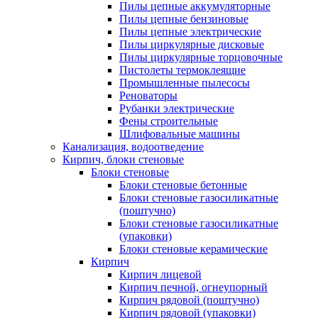
Пилы цепные аккумуляторные
Пилы цепные бензиновые
Пилы цепные электрические
Пилы циркулярные дисковые
Пилы циркулярные торцовочные
Пистолеты термоклеящие
Промышленные пылесосы
Реноваторы
Рубанки электрические
Фены строительные
Шлифовальные машины
Канализация, водоотведение
Кирпич, блоки стеновые
Блоки стеновые
Блоки стеновые бетонные
Блоки стеновые газосиликатные
(поштучно)
Блоки стеновые газосиликатные
(упаковки)
Блоки стеновые керамические
Кирпич
Кирпич лицевой
Кирпич печной, огнеупорный
Кирпич рядовой (поштучно)
Кирпич рядовой (упаковки)