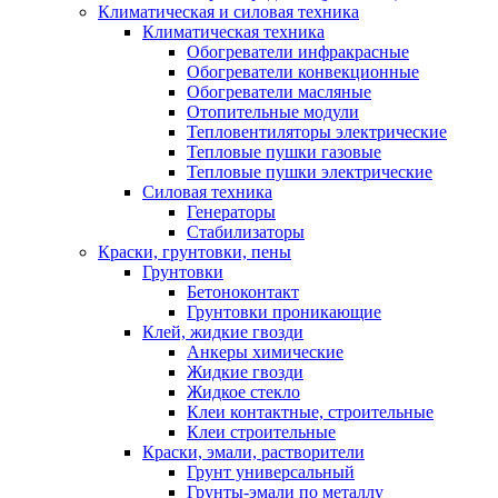
Климатическая и силовая техника
Климатическая техника
Обогреватели инфракрасные
Обогреватели конвекционные
Обогреватели масляные
Отопительные модули
Тепловентиляторы электрические
Тепловые пушки газовые
Тепловые пушки электрические
Силовая техника
Генераторы
Стабилизаторы
Краски, грунтовки, пены
Грунтовки
Бетоноконтакт
Грунтовки проникающие
Клей, жидкие гвозди
Анкеры химические
Жидкие гвозди
Жидкое стекло
Клеи контактные, строительные
Клеи строительные
Краски, эмали, растворители
Грунт универсальный
Грунты-эмали по металлу