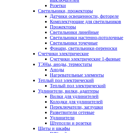
выключателей
Розетки
Светильники, прожекторы
Датчики освещенности, фотореле
Комплектующие для светильников
Прожекторы
Светильники линейные
Светильники настенно-потолочные
Светильники точечные
Фонари, светильники-переноски
Счетчики электрические
Счетчики электрические 1-фазные
ТЭНы, аноды, термостаты
Аноды
Нагревательные элементы
Теплый пол электрический
Теплый пол электрический
Удлинители, вилки, адаптеры
Вилки для удлинителей
Колодки для удлинителей
Переключатели, заглушки
Разветвители сетевые
Удлинители
Штепсели и розетки
Щиты и шкафы