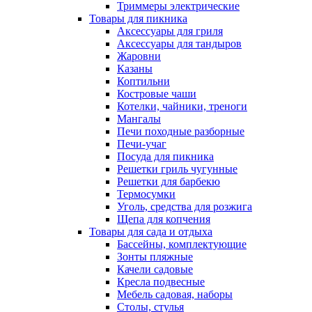
Триммеры электрические
Товары для пикника
Аксессуары для гриля
Аксессуары для тандыров
Жаровни
Казаны
Коптильни
Костровые чаши
Котелки, чайники, треноги
Мангалы
Печи походные разборные
Печи-учаг
Посуда для пикника
Решетки гриль чугунные
Решетки для барбекю
Термосумки
Уголь, средства для розжига
Щепа для копчения
Товары для сада и отдыха
Бассейны, комплектующие
Зонты пляжные
Качели садовые
Кресла подвесные
Мебель садовая, наборы
Столы, стулья