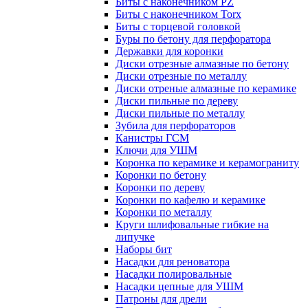
Биты с наконечником PZ
Биты с наконечником Torx
Биты с торцевой головкой
Буры по бетону для перфоратора
Державки для коронки
Диски отрезные алмазные по бетону
Диски отрезные по металлу
Диски отреные алмазные по керамике
Диски пильные по дереву
Диски пильные по металлу
Зубила для перфораторов
Канистры ГСМ
Ключи для УШМ
Коронка по керамике и керамограниту
Коронки по бетону
Коронки по дереву
Коронки по кафелю и керамике
Коронки по металлу
Круги шлифовальные гибкие на
липучке
Наборы бит
Насадки для реноватора
Насадки полировальные
Насадки цепные для УШМ
Патроны для дрели