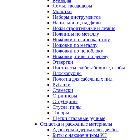
Кувалды
Ломы, гвоздодеры
Молотки
Наборы инструментов
Напильники, надфили
Ножи строительные и лезвия
Ножницы по металлу
Ножовки по гипсокартону
Ножовки по металлу
Ножовки по пеноблоку
Ножовки, пилы по дереву
Отвертки
Пистолеты скобозабивные, скобы
Плоскогубцы
Полотна для сабельных пил
Рубанки
Стамески
Стрипперы
Струбцины
Стусла, пилы
Топоры
Щетки стальные ручные
Оснастка и расходные материалы
Адаптеры и держатели для бит
Биты с наконечником PH