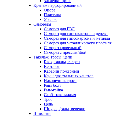
Заклепки цинк
Крепеж перфорированный
Опора
Пластина
Уголок
Саморезы
Саморез для ГВЛ
Саморез для гипсокартона и дерева
Саморез для гипсокартона и металла
Саморез для металлического профиля
Саморез кровельный
Саморез с прессшайбой
Такелаж, тросы, цепи
Блок, зажим, талреп
Вертлюг
Карабин пожарный
Коуш для стальных канатов
Наконечник троса
Рым-болт
Рым-гайка
Скоба такелажная
Трос
Цепь
Шнуры, фалы, веревки
Шпильки