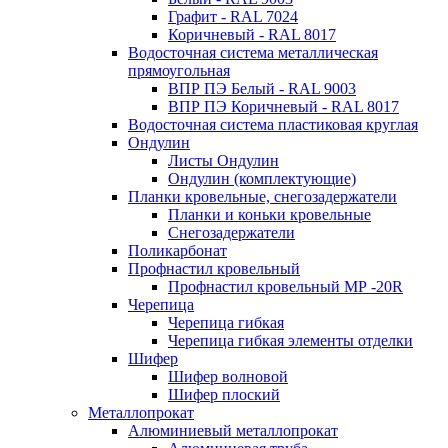
Графит - RAL 7024
Коричневый - RAL 8017
Водосточная система металлическая
прямоугольная
ВПР ПЭ Белый - RAL 9003
ВПР ПЭ Коричневый - RAL 8017
Водосточная система пластиковая круглая
Ондулин
Листы Ондулин
Ондулин (комплектующие)
Планки кровельные, снегозадержатели
Планки и коньки кровельные
Снегозадержатели
Поликарбонат
Профнастил кровельный
Профнастил кровельный МР -20R
Черепица
Черепица гибкая
Черепица гибкая элементы отделки
Шифер
Шифер волновой
Шифер плоский
Металлопрокат
Алюминиевый металлопрокат