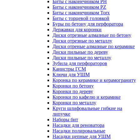
Биты с наконечником PH
Биты с наконечником PZ
Биты с наконечником Torx
Биты с торцевой головкой
Буры по бетону для перфоратора
Державки для коронки
Диски отрезные алмазные по бетону
Диски отрезные по металлу
Диски отреные алмазные по керамике
Диски пильные по дереву
Диски пильные по металлу
Зубила для перфораторов
Канистры ГСМ
Ключи для УШМ
Коронка по керамике и керамограниту
Коронки по бетону
Коронки по дереву
Коронки по кафелю и керамике
Коронки по металлу
Круги шлифовальные гибкие на
липучке
Наборы бит
Насадки для реноватора
Насадки полировальные
Насадки цепные для УШМ