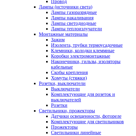
Провод
Лампы (источники света)
Лампы газоразрядные
Лампы накаливания
Лампы светодиодные
Лампы теплоизлучатели
Монтажные материалы
Зажим
Изолента, трубки термоусадочные
Клемники, колодки клеммные
Коробки электромонтажные
Наконечники, гильзы, изоляторы
кабельные
Скобы крепления
Хомуты (стяжки)
Розетки, выключатели
Выключатели
Комплектующие для розеток и
выключателей
Розетки
Светильники, прожекторы
Датчики освещенности, фотореле
Комплектующие для светильников
Прожекторы
Светильники линейные