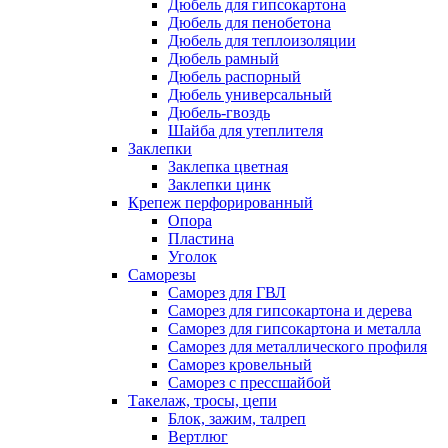
Дюбель для гипсокартона
Дюбель для пенобетона
Дюбель для теплоизоляции
Дюбель рамный
Дюбель распорный
Дюбель универсальный
Дюбель-гвоздь
Шайба для утеплителя
Заклепки
Заклепка цветная
Заклепки цинк
Крепеж перфорированный
Опора
Пластина
Уголок
Саморезы
Саморез для ГВЛ
Саморез для гипсокартона и дерева
Саморез для гипсокартона и металла
Саморез для металлического профиля
Саморез кровельный
Саморез с прессшайбой
Такелаж, тросы, цепи
Блок, зажим, талреп
Вертлюг