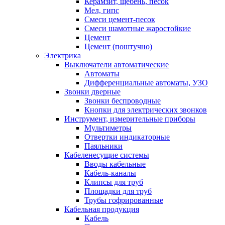
Керамзит, щебень, песок
Мел, гипс
Смеси цемент-песок
Смеси шамотные жаростойкие
Цемент
Цемент (поштучно)
Электрика
Выключатели автоматические
Автоматы
Дифференциальные автоматы, УЗО
Звонки дверные
Звонки беспроводные
Кнопки для электрических звонков
Инструмент, измерительные приборы
Мультиметры
Отвертки индикаторные
Паяльники
Кабеленесущие системы
Вводы кабельные
Кабель-каналы
Клипсы для труб
Площадки для труб
Трубы гофрированные
Кабельная продукция
Кабель