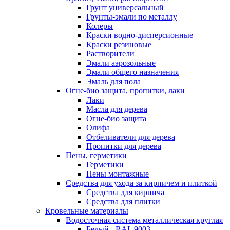
Грунт универсальный
Грунты-эмали по металлу
Колеры
Краски водно-дисперсионные
Краски резиновые
Растворители
Эмали аэрозольные
Эмали общего назначения
Эмаль для пола
Огне-био защита, пропитки, лаки
Лаки
Масла для дерева
Огне-био защита
Олифа
Отбеливатели для дерева
Пропитки для дерева
Пены, герметики
Герметики
Пены монтажные
Средства для ухода за кирпичем и плиткой
Средства для кирпича
Средства для плитки
Кровельные материалы
Водосточная система металлическая круглая
Белый - RAL 9003