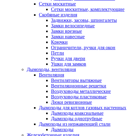
Сетки москитные
Сетки москитные, комплектующие
Скобяные изделия
Задвижки, засовы, шпингалеты
Замки велосипедные
Замки врезные
Замки навесные
Крючки
Ограничители, ручки для окон
Петли
Ручки для двери
Ушки для замков
Дымоходы, вентиляция
Вентиляция
Вентиляторы вытяжные
Вентиляционные решетки
Воздуховоды металлические
Воздуховоды пластиковые
Люки ревизионные
Дымоходы для котлов газовых настенных
Дымоходы коаксиальные
Дымоходы однотрубные
Дымоходы из нержавеющей стали
Дымоходы
Железобетонные изделия