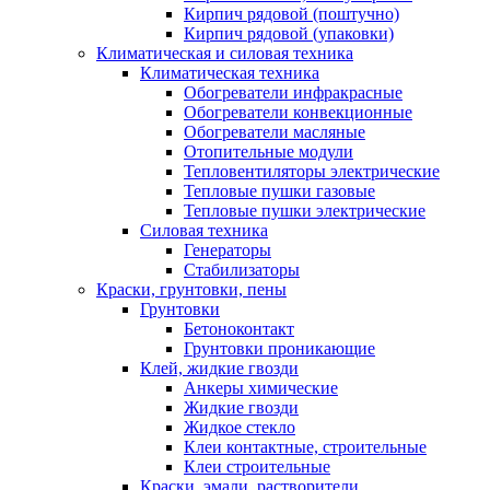
Кирпич рядовой (поштучно)
Кирпич рядовой (упаковки)
Климатическая и силовая техника
Климатическая техника
Обогреватели инфракрасные
Обогреватели конвекционные
Обогреватели масляные
Отопительные модули
Тепловентиляторы электрические
Тепловые пушки газовые
Тепловые пушки электрические
Силовая техника
Генераторы
Стабилизаторы
Краски, грунтовки, пены
Грунтовки
Бетоноконтакт
Грунтовки проникающие
Клей, жидкие гвозди
Анкеры химические
Жидкие гвозди
Жидкое стекло
Клеи контактные, строительные
Клеи строительные
Краски, эмали, растворители