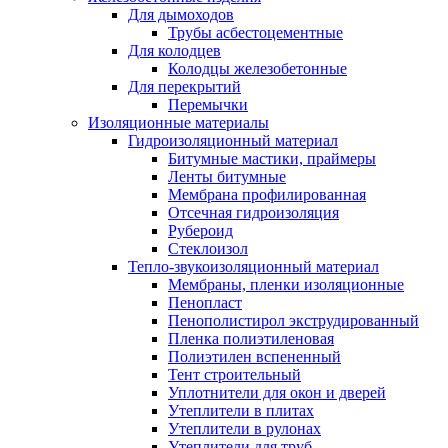
Для дымоходов
Трубы асбестоцементные
Для колодцев
Колодцы железобетонные
Для перекрытий
Перемычки
Изоляционные материалы
Гидроизоляционный материал
Битумные мастики, праймеры
Ленты битумные
Мембрана профилированная
Отсечная гидроизоляция
Рубероид
Стеклоизол
Тепло-звукоизоляционный материал
Мембраны, пленки изоляционные
Пенопласт
Пенополистирол экструдированный
Пленка полиэтиленовая
Полиэтилен вспененный
Тент строительный
Уплотнители для окон и дверей
Утеплители в плитах
Утеплители в рулонах
Утеплители для труб