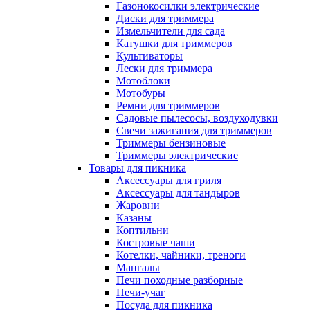
Газонокосилки электрические
Диски для триммера
Измельчители для сада
Катушки для триммеров
Культиваторы
Лески для триммера
Мотоблоки
Мотобуры
Ремни для триммеров
Садовые пылесосы, воздуходувки
Свечи зажигания для триммеров
Триммеры бензиновые
Триммеры электрические
Товары для пикника
Аксессуары для гриля
Аксессуары для тандыров
Жаровни
Казаны
Коптильни
Костровые чаши
Котелки, чайники, треноги
Мангалы
Печи походные разборные
Печи-учаг
Посуда для пикника