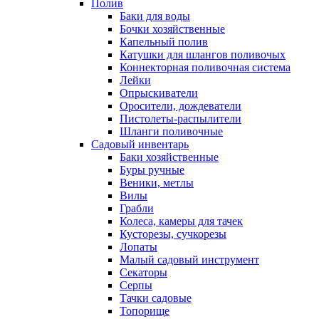
Полив
Баки для воды
Бочки хозяйственные
Капельный полив
Катушки для шлангов поливочых
Коннекторная поливочная система
Лейки
Опрыскиватели
Оросители, дождеватели
Пистолеты-распылители
Шланги поливочные
Садовый инвентарь
Баки хозяйственные
Буры ручные
Веники, метлы
Вилы
Грабли
Колеса, камеры для тачек
Кусторезы, сучкорезы
Лопаты
Малый садовый инструмент
Секаторы
Серпы
Тачки садовые
Топорище