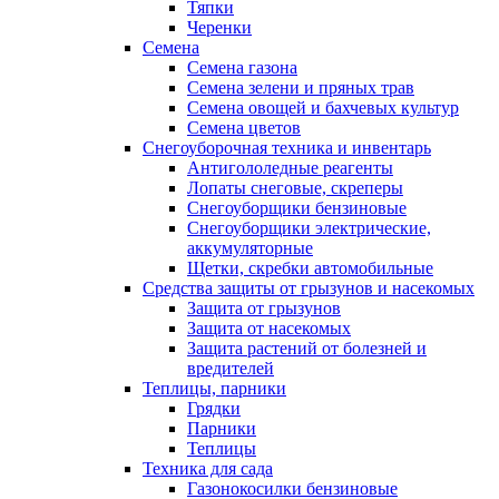
Тяпки
Черенки
Семена
Семена газона
Семена зелени и пряных трав
Семена овощей и бахчевых культур
Семена цветов
Снегоуборочная техника и инвентарь
Антигололедные реагенты
Лопаты снеговые, скреперы
Снегоуборщики бензиновые
Снегоуборщики электрические,
аккумуляторные
Щетки, скребки автомобильные
Средства защиты от грызунов и насекомых
Защита от грызунов
Защита от насекомых
Защита растений от болезней и
вредителей
Теплицы, парники
Грядки
Парники
Теплицы
Техника для сада
Газонокосилки бензиновые