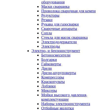
оборудования
Маски сварщика
Проволока сварочная для кемпи
Редукторы
Резаки
Рукава для газосварки
Сварочные аппараты
Сопла
Стекла для масок сварщика
Электрододержатели
Электроды
Электро- и бензоинструмент
Бетоносмесители
Болгарки
Гайковерты
Дрели
Дрели-шуруповерты
Компрессоры
Краскопульты
Лобзики
Миксеры
Мойки высокого давления,
комплектующие
Наборы электроинструмента
Отбойные молотки