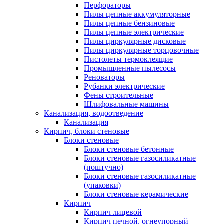
Перфораторы
Пилы цепные аккумуляторные
Пилы цепные бензиновые
Пилы цепные электрические
Пилы циркулярные дисковые
Пилы циркулярные торцовочные
Пистолеты термоклеящие
Промышленные пылесосы
Реноваторы
Рубанки электрические
Фены строительные
Шлифовальные машины
Канализация, водоотведение
Канализация
Кирпич, блоки стеновые
Блоки стеновые
Блоки стеновые бетонные
Блоки стеновые газосиликатные
(поштучно)
Блоки стеновые газосиликатные
(упаковки)
Блоки стеновые керамические
Кирпич
Кирпич лицевой
Кирпич печной, огнеупорный