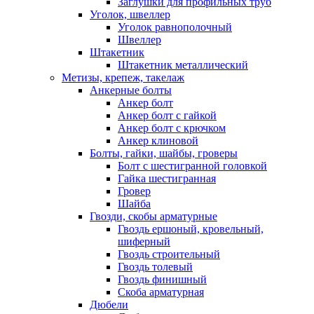
Заглушки для профильных труб
Уголок, швеллер
Уголок равнополочный
Швеллер
Штакетник
Штакетник металлический
Метизы, крепеж, такелаж
Анкерные болты
Анкер болт
Анкер болт с гайкой
Анкер болт с крючком
Анкер клиновой
Болты, гайки, шайбы, гроверы
Болт c шестигранной головкой
Гайка шестигранная
Гровер
Шайба
Гвозди, скобы арматурные
Гвоздь ершоный, кровельный,
шиферный
Гвоздь строительный
Гвоздь толевый
Гвоздь финишный
Скоба арматурная
Дюбели