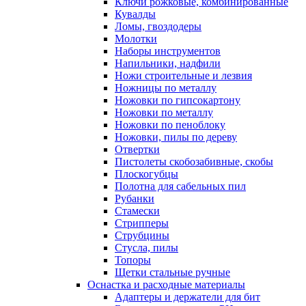
Ключи рожковые, комбинированные
Кувалды
Ломы, гвоздодеры
Молотки
Наборы инструментов
Напильники, надфили
Ножи строительные и лезвия
Ножницы по металлу
Ножовки по гипсокартону
Ножовки по металлу
Ножовки по пеноблоку
Ножовки, пилы по дереву
Отвертки
Пистолеты скобозабивные, скобы
Плоскогубцы
Полотна для сабельных пил
Рубанки
Стамески
Стрипперы
Струбцины
Стусла, пилы
Топоры
Щетки стальные ручные
Оснастка и расходные материалы
Адаптеры и держатели для бит