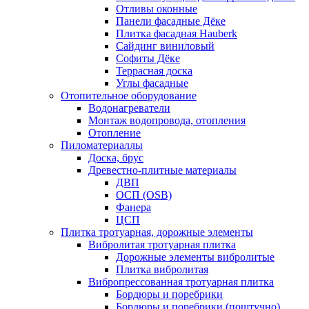
Отливы оконные
Панели фасадные Дёке
Плитка фасадная Hauberk
Сайдинг виниловый
Софиты Дёке
Террасная доска
Углы фасадные
Отопительное оборудование
Водонагреватели
Монтаж водопровода, отопления
Отопление
Пиломатериаллы
Доска, брус
Древестно-плитные материалы
ДВП
ОСП (OSB)
Фанера
ЦСП
Плитка тротуарная, дорожные элементы
Вибролитая тротуарная плитка
Дорожные элементы вибролитые
Плитка вибролитая
Вибропрессованная тротуарная плитка
Бордюры и поребрики
Бордюры и поребрики (поштучно)