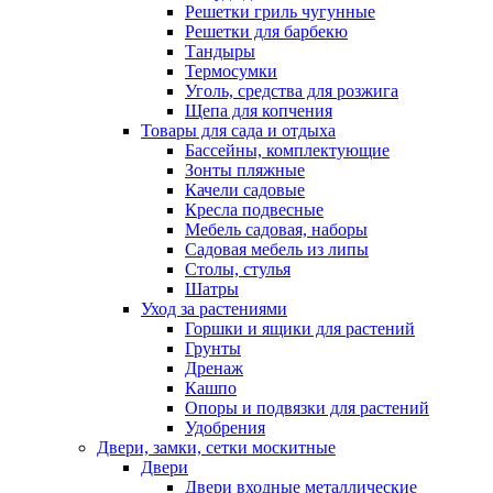
Решетки гриль чугунные
Решетки для барбекю
Тандыры
Термосумки
Уголь, средства для розжига
Щепа для копчения
Товары для сада и отдыха
Бассейны, комплектующие
Зонты пляжные
Качели садовые
Кресла подвесные
Мебель садовая, наборы
Садовая мебель из липы
Столы, стулья
Шатры
Уход за растениями
Горшки и ящики для растений
Грунты
Дренаж
Кашпо
Опоры и подвязки для растений
Удобрения
Двери, замки, сетки москитные
Двери
Двери входные металлические