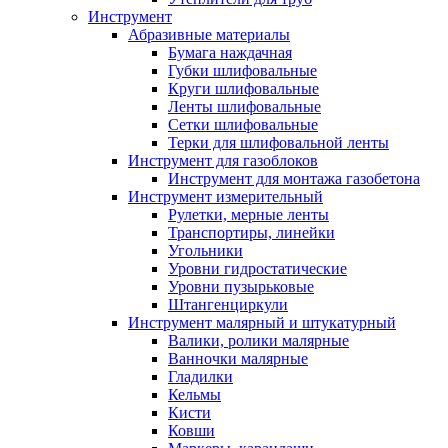
Инструмент
Абразивные материалы
Бумага наждачная
Губки шлифовальные
Круги шлифовальные
Ленты шлифовальные
Сетки шлифовальные
Терки для шлифовальной ленты
Инструмент для газоблоков
Инструмент для монтажа газобетона
Инструмент измерительный
Рулетки, мерные ленты
Транспортиры, линейки
Угольники
Уровни гидростатические
Уровни пузырьковые
Штангенциркули
Инструмент малярный и штукатурный
Валики, ролики малярные
Ванночки малярные
Гладилки
Кельмы
Кисти
Ковши