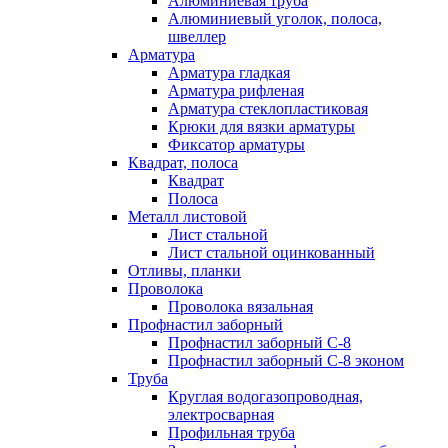
Алюминиевая труба
Алюминиевый уголок, полоса,
швеллер
Арматура
Арматура гладкая
Арматура рифленая
Арматура стеклопластиковая
Крюки для вязки арматуры
Фиксатор арматуры
Квадрат, полоса
Квадрат
Полоса
Металл листовой
Лист стальной
Лист стальной оцинкованный
Отливы, планки
Проволока
Проволока вязальная
Профнастил заборный
Профнастил заборный С-8
Профнастил заборный С-8 эконом
Труба
Круглая водогазопроводная,
электросварная
Профильная труба