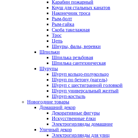
Карабин пожарный
Коуш для стальных канатов
Наконечник троса
Рым-болт
Рым-гайка
Скоба такелажная
Трос
Цепь
Шнуры, фалы, веревки
Шпильки
Шпилька резьбовая
Шпилька сантехническая
Шурупы
Шуруп кольцо-полукольцо
Шуруп по бетону (нагель)
Шуруп с шестигранной головкой
Шуруп универсальный желтый
Шуруп-костыль
Новогодние товары
Домашний декор
Декоративные фигуры
Искусственные ёлки
Электрогирлянды домашние
Уличный декор
Электрогирлянды для улиц