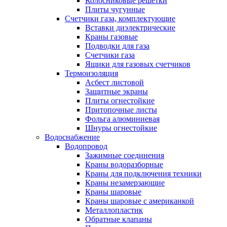
Колосниковые решетки
Плиты чугунные
Счетчики газа, комплектующие
Вставки диэлектрические
Краны газовые
Подводки для газа
Счетчики газа
Ящики для газовых счетчиков
Термоизоляция
Асбест листовой
Защитные экраны
Плиты огнестойкие
Притопочные листы
Фольга алюминиевая
Шнуры огнестойкие
Водоснабжение
Водопровод
Зажимные соединения
Краны водоразборные
Краны для подключения техники
Краны незамерзающие
Краны шаровые
Краны шаровые с американкой
Металлопластик
Обратные клапаны