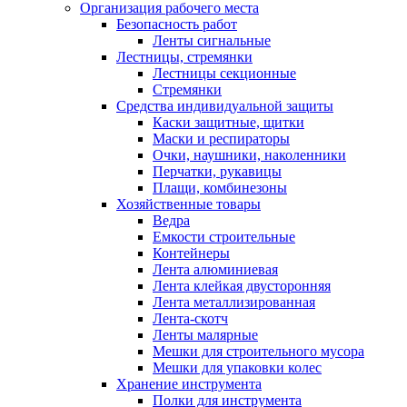
Организация рабочего места
Безопасность работ
Ленты сигнальные
Лестницы, стремянки
Лестницы секционные
Стремянки
Средства индивидуальной защиты
Каски защитные, щитки
Маски и респираторы
Очки, наушники, наколенники
Перчатки, рукавицы
Плащи, комбинезоны
Хозяйственные товары
Ведра
Емкости строительные
Контейнеры
Лента алюминиевая
Лента клейкая двусторонняя
Лента металлизированная
Лента-скотч
Ленты малярные
Мешки для строительного мусора
Мешки для упаковки колес
Хранение инструмента
Полки для инструмента