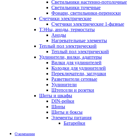
Светильники настенно-потолочные
Светильники точечные
Фонари, светильники-переноски
Счетчики электрические
Счетчики электрические 1-фазные
ТЭНы, аноды, термостаты
Аноды
Нагревательные элементы
Теплый пол электрический
Теплый пол электрический
Удлинители, вилки, адаптеры
Вилки для удлинителей
Колодки для удлинителей
Переключатели, заглушки
Разветвители сетевые
Удлинители
Штепсели и розетки
Щиты и шкафы
DIN-рейки
Шины
Щиты и боксы
Элементы питания
Батарейки
О компании