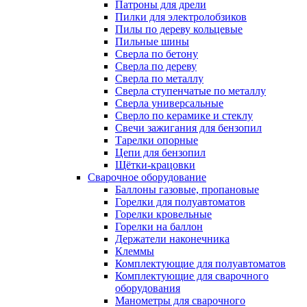
Патроны для дрели
Пилки для электролобзиков
Пилы по дереву кольцевые
Пильные шины
Сверла по бетону
Сверла по дереву
Сверла по металлу
Сверла ступенчатые по металлу
Сверла универсальные
Сверло по керамике и стеклу
Свечи зажигания для бензопил
Тарелки опорные
Цепи для бензопил
Щётки-крацовки
Сварочное оборудование
Баллоны газовые, пропановые
Горелки для полуавтоматов
Горелки кровельные
Горелки на баллон
Держатели наконечника
Клеммы
Комплектующие для полуавтоматов
Комплектующие для сварочного
оборудования
Манометры для сварочного