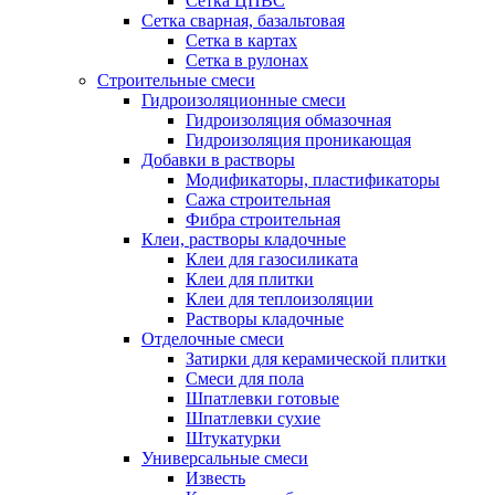
Сетка ЦПВС
Сетка сварная, базальтовая
Сетка в картах
Сетка в рулонах
Строительные смеси
Гидроизоляционные смеси
Гидроизоляция обмазочная
Гидроизоляция проникающая
Добавки в растворы
Модификаторы, пластификаторы
Сажа строительная
Фибра строительная
Клеи, растворы кладочные
Клеи для газосиликата
Клеи для плитки
Клеи для теплоизоляции
Растворы кладочные
Отделочные смеси
Затирки для керамической плитки
Смеси для пола
Шпатлевки готовые
Шпатлевки сухие
Штукатурки
Универсальные смеси
Известь