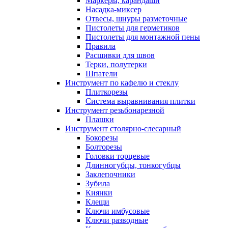
Маркеры, карандаши
Насадка-миксер
Отвесы, шнуры разметочные
Пистолеты для герметиков
Пистолеты для монтажной пены
Правила
Расшивки для швов
Терки, полутерки
Шпатели
Инструмент по кафелю и стеклу
Плиткорезы
Система выравнивания плитки
Инструмент резьбонарезной
Плашки
Инструмент столярно-слесарный
Бокорезы
Болторезы
Головки торцевые
Длинногубцы, тонкогубцы
Заклепочники
Зубила
Киянки
Клещи
Ключи имбусовые
Ключи разводные