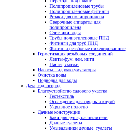
Переходы под шланг
Полипропиленовые трубы
Полипропиленовые фитинги
Резаки для полипропилена
Сварочные аппараты для
полипропилена
Счетчики воды
Трубы полиэтиленовые ПНД
Фитинги для труб ПНД
Фитинги резьбовые никелированные
Герметизация резьбовых соединений
Ленты-фум, лен, нити
Пасты, смазки
Насосы, гидроаккумуляторы
Очистка воды
Подводка для воды
Дача, сад, огород
Благоуствойство садового участка
Геотекстиль
Ограждения для грядок и клумб
Укрывное полотно
Дачные конструкции
Баки для душа, распылители
Дачные туалеты
Умывальники дачные, туалеты