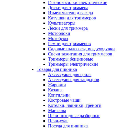
Газонокосилки электрические
Диски для триммера
Измельчители для сада
Катушки для триммеров
Культиваторы
Лески для триммера
Мотоблоки
Мотобуры
Ремни для триммеров
Садовые пылесосы, воздуходувки
Свечи зажигания для триммеров
Триммеры бензиновые
Триммеры электрические
Товары для пикника
Аксессуары для гриля
Аксессуары для тандыров
Жаровни
Казаны
Коптильни
Костровые чаши
Котелки, чайники, треноги
Мангалы
Печи походные разборные
Печи-учаг
Посуда для пикника