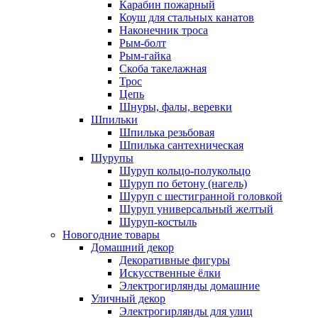
Карабин пожарный
Коуш для стальных канатов
Наконечник троса
Рым-болт
Рым-гайка
Скоба такелажная
Трос
Цепь
Шнуры, фалы, веревки
Шпильки
Шпилька резьбовая
Шпилька сантехническая
Шурупы
Шуруп кольцо-полукольцо
Шуруп по бетону (нагель)
Шуруп с шестигранной головкой
Шуруп универсальный желтый
Шуруп-костыль
Новогодние товары
Домашний декор
Декоративные фигуры
Искусственные ёлки
Электрогирлянды домашние
Уличный декор
Электрогирлянды для улиц