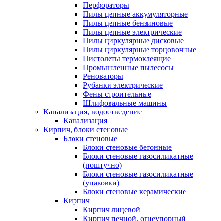
Перфораторы
Пилы цепные аккумуляторные
Пилы цепные бензиновые
Пилы цепные электрические
Пилы циркулярные дисковые
Пилы циркулярные торцовочные
Пистолеты термоклеящие
Промышленные пылесосы
Реноваторы
Рубанки электрические
Фены строительные
Шлифовальные машины
Канализация, водоотведение
Канализация
Кирпич, блоки стеновые
Блоки стеновые
Блоки стеновые бетонные
Блоки стеновые газосиликатные
(поштучно)
Блоки стеновые газосиликатные
(упаковки)
Блоки стеновые керамические
Кирпич
Кирпич лицевой
Кирпич печной, огнеупорный