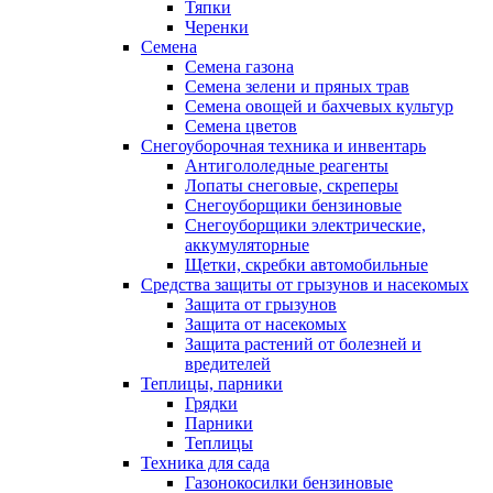
Тяпки
Черенки
Семена
Семена газона
Семена зелени и пряных трав
Семена овощей и бахчевых культур
Семена цветов
Снегоуборочная техника и инвентарь
Антигололедные реагенты
Лопаты снеговые, скреперы
Снегоуборщики бензиновые
Снегоуборщики электрические,
аккумуляторные
Щетки, скребки автомобильные
Средства защиты от грызунов и насекомых
Защита от грызунов
Защита от насекомых
Защита растений от болезней и
вредителей
Теплицы, парники
Грядки
Парники
Теплицы
Техника для сада
Газонокосилки бензиновые