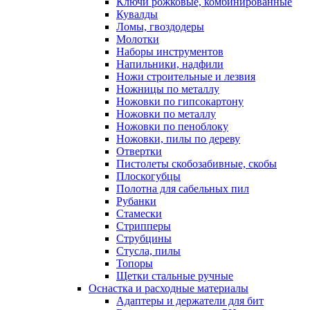
Ключи рожковые, комбинированные
Кувалды
Ломы, гвоздодеры
Молотки
Наборы инструментов
Напильники, надфили
Ножи строительные и лезвия
Ножницы по металлу
Ножовки по гипсокартону
Ножовки по металлу
Ножовки по пеноблоку
Ножовки, пилы по дереву
Отвертки
Пистолеты скобозабивные, скобы
Плоскогубцы
Полотна для сабельных пил
Рубанки
Стамески
Стрипперы
Струбцины
Стусла, пилы
Топоры
Щетки стальные ручные
Оснастка и расходные материалы
Адаптеры и держатели для бит