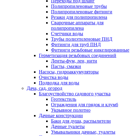
Переходы под шланг
Полипропиленовые трубы
Полипропиленовые фитинги
Резаки для полипропилена
Сварочные аппараты для
полипропилена
Счетчики воды
Трубы полиэтиленовые ПНД
Фитинги для труб ПНД
Фитинги резьбовые никелированные
Герметизация резьбовых соединений
Ленты-фум, лен, нити
Пасты, смазки
Насосы, гидроаккумуляторы
Очистка воды
Подводка для воды
Дача, сад, огород
Благоуствойство садового участка
Геотекстиль
Ограждения для грядок и клумб
Укрывное полотно
Дачные конструкции
Баки для душа, распылители
Дачные туалеты
Умывальники дачные, туалеты