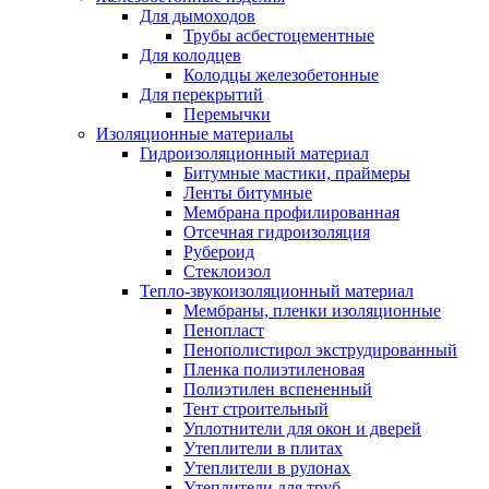
Для дымоходов
Трубы асбестоцементные
Для колодцев
Колодцы железобетонные
Для перекрытий
Перемычки
Изоляционные материалы
Гидроизоляционный материал
Битумные мастики, праймеры
Ленты битумные
Мембрана профилированная
Отсечная гидроизоляция
Рубероид
Стеклоизол
Тепло-звукоизоляционный материал
Мембраны, пленки изоляционные
Пенопласт
Пенополистирол экструдированный
Пленка полиэтиленовая
Полиэтилен вспененный
Тент строительный
Уплотнители для окон и дверей
Утеплители в плитах
Утеплители в рулонах
Утеплители для труб