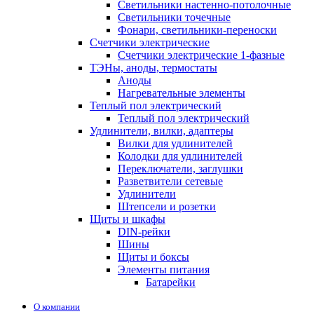
Светильники настенно-потолочные
Светильники точечные
Фонари, светильники-переноски
Счетчики электрические
Счетчики электрические 1-фазные
ТЭНы, аноды, термостаты
Аноды
Нагревательные элементы
Теплый пол электрический
Теплый пол электрический
Удлинители, вилки, адаптеры
Вилки для удлинителей
Колодки для удлинителей
Переключатели, заглушки
Разветвители сетевые
Удлинители
Штепсели и розетки
Щиты и шкафы
DIN-рейки
Шины
Щиты и боксы
Элементы питания
Батарейки
О компании