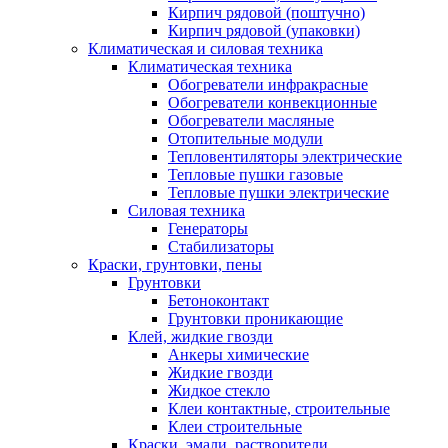
Кирпич рядовой (поштучно)
Кирпич рядовой (упаковки)
Климатическая и силовая техника
Климатическая техника
Обогреватели инфракрасные
Обогреватели конвекционные
Обогреватели масляные
Отопительные модули
Тепловентиляторы электрические
Тепловые пушки газовые
Тепловые пушки электрические
Силовая техника
Генераторы
Стабилизаторы
Краски, грунтовки, пены
Грунтовки
Бетоноконтакт
Грунтовки проникающие
Клей, жидкие гвозди
Анкеры химические
Жидкие гвозди
Жидкое стекло
Клеи контактные, строительные
Клеи строительные
Краски, эмали, растворители