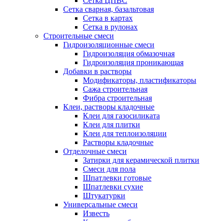
Сетка ЦПВС
Сетка сварная, базальтовая
Сетка в картах
Сетка в рулонах
Строительные смеси
Гидроизоляционные смеси
Гидроизоляция обмазочная
Гидроизоляция проникающая
Добавки в растворы
Модификаторы, пластификаторы
Сажа строительная
Фибра строительная
Клеи, растворы кладочные
Клеи для газосиликата
Клеи для плитки
Клеи для теплоизоляции
Растворы кладочные
Отделочные смеси
Затирки для керамической плитки
Смеси для пола
Шпатлевки готовые
Шпатлевки сухие
Штукатурки
Универсальные смеси
Известь