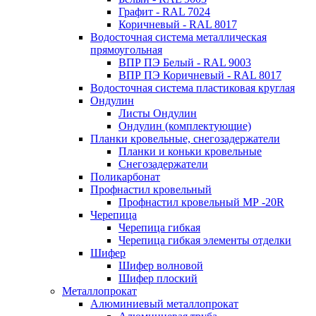
Графит - RAL 7024
Коричневый - RAL 8017
Водосточная система металлическая
прямоугольная
ВПР ПЭ Белый - RAL 9003
ВПР ПЭ Коричневый - RAL 8017
Водосточная система пластиковая круглая
Ондулин
Листы Ондулин
Ондулин (комплектующие)
Планки кровельные, снегозадержатели
Планки и коньки кровельные
Снегозадержатели
Поликарбонат
Профнастил кровельный
Профнастил кровельный МР -20R
Черепица
Черепица гибкая
Черепица гибкая элементы отделки
Шифер
Шифер волновой
Шифер плоский
Металлопрокат
Алюминиевый металлопрокат