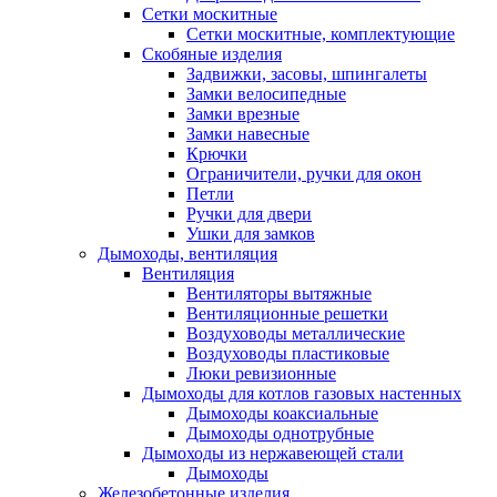
Сетки москитные
Сетки москитные, комплектующие
Скобяные изделия
Задвижки, засовы, шпингалеты
Замки велосипедные
Замки врезные
Замки навесные
Крючки
Ограничители, ручки для окон
Петли
Ручки для двери
Ушки для замков
Дымоходы, вентиляция
Вентиляция
Вентиляторы вытяжные
Вентиляционные решетки
Воздуховоды металлические
Воздуховоды пластиковые
Люки ревизионные
Дымоходы для котлов газовых настенных
Дымоходы коаксиальные
Дымоходы однотрубные
Дымоходы из нержавеющей стали
Дымоходы
Железобетонные изделия