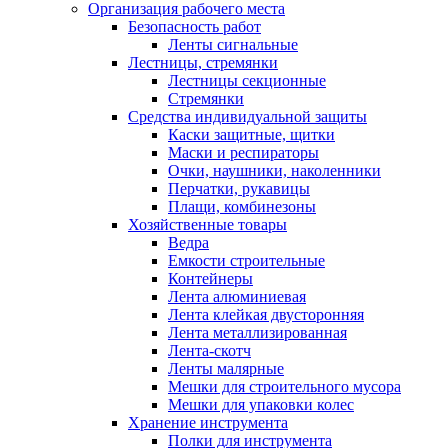
Организация рабочего места
Безопасность работ
Ленты сигнальные
Лестницы, стремянки
Лестницы секционные
Стремянки
Средства индивидуальной защиты
Каски защитные, щитки
Маски и респираторы
Очки, наушники, наколенники
Перчатки, рукавицы
Плащи, комбинезоны
Хозяйственные товары
Ведра
Емкости строительные
Контейнеры
Лента алюминиевая
Лента клейкая двусторонняя
Лента металлизированная
Лента-скотч
Ленты малярные
Мешки для строительного мусора
Мешки для упаковки колес
Хранение инструмента
Полки для инструмента