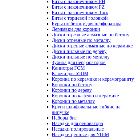
Биты с наконечником PH
Биты с наконечником PZ
Биты с наконечником Torx
Биты с торцевой головкой
Буры по бетону для перфоратора
Державки для коронки
Диски отрезные алмазные по бетону
Диски отрезные по металлу
Диски отреные алмазные по керамике
Диски пильные по дереву
Диски пильные по металлу
Зубила для перфораторов
Канистры ГСМ
Ключи для УШМ
Коронка по керамике и керамограниту
Коронки по бетону
Коронки по дереву
Коронки по кафелю и керамике
Коронки по металлу
Круги шлифовальные гибкие на
липучке
Наборы бит
Насадки для реноватора
Насадки полировальные
Насадки цепные для УШМ