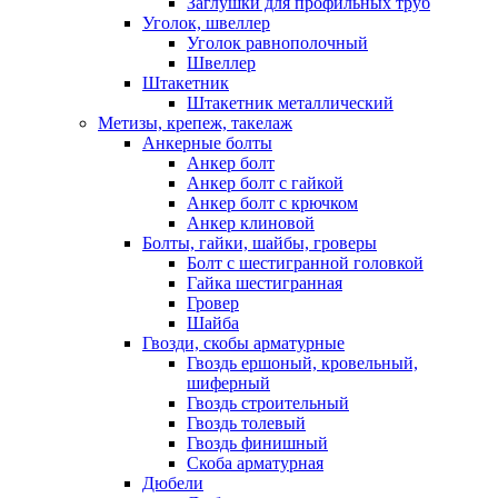
Заглушки для профильных труб
Уголок, швеллер
Уголок равнополочный
Швеллер
Штакетник
Штакетник металлический
Метизы, крепеж, такелаж
Анкерные болты
Анкер болт
Анкер болт с гайкой
Анкер болт с крючком
Анкер клиновой
Болты, гайки, шайбы, гроверы
Болт c шестигранной головкой
Гайка шестигранная
Гровер
Шайба
Гвозди, скобы арматурные
Гвоздь ершоный, кровельный,
шиферный
Гвоздь строительный
Гвоздь толевый
Гвоздь финишный
Скоба арматурная
Дюбели