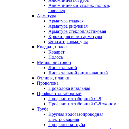
Алюминиевая труба
Алюминиевый уголок, полоса,
швеллер
Арматура
Арматура гладкая
Арматура рифленая
Арматура стеклопластиковая
Крюки для вязки арматуры
Фиксатор арматуры
Квадрат, полоса
Квадрат
Полоса
Металл листовой
Лист стальной
Лист стальной оцинкованный
Отливы, планки
Проволока
Проволока вязальная
Профнастил заборный
Профнастил заборный С-8
Профнастил заборный С-8 эконом
Труба
Круглая водогазопроводная,
электросварная
Профильная труба