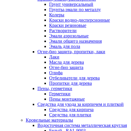
Грунт универсальный
Грунты-эмали по металлу
Колеры
Краски водно-дисперсионные
Краски резиновые
Растворители
Эмали аэрозольные
Эмали общего назначения
Эмаль для пола
Огне-био защита, пропитки, лаки
Лаки
Масла для дерева
Огне-био защита
Олифа
Отбеливатели для дерева
Пропитки для дерева
Пены, герметики
Герметики
Пены монтажные
Средства для ухода за кирпичем и плиткой
Средства для кирпича
Средства для плитки
Кровельные материалы
Водосточная система металлическая круглая
Белый - RAL 9003