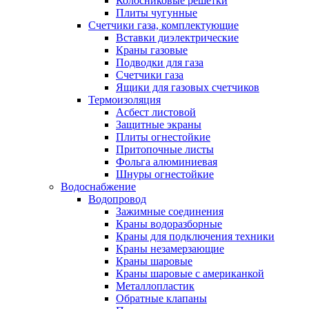
Колосниковые решетки
Плиты чугунные
Счетчики газа, комплектующие
Вставки диэлектрические
Краны газовые
Подводки для газа
Счетчики газа
Ящики для газовых счетчиков
Термоизоляция
Асбест листовой
Защитные экраны
Плиты огнестойкие
Притопочные листы
Фольга алюминиевая
Шнуры огнестойкие
Водоснабжение
Водопровод
Зажимные соединения
Краны водоразборные
Краны для подключения техники
Краны незамерзающие
Краны шаровые
Краны шаровые с американкой
Металлопластик
Обратные клапаны