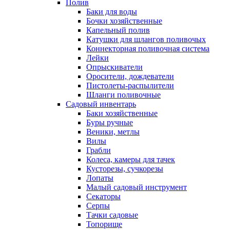
Полив
Баки для воды
Бочки хозяйственные
Капельный полив
Катушки для шлангов поливочых
Коннекторная поливочная система
Лейки
Опрыскиватели
Оросители, дождеватели
Пистолеты-распылители
Шланги поливочные
Садовый инвентарь
Баки хозяйственные
Буры ручные
Веники, метлы
Вилы
Грабли
Колеса, камеры для тачек
Кусторезы, сучкорезы
Лопаты
Малый садовый инструмент
Секаторы
Серпы
Тачки садовые
Топорище