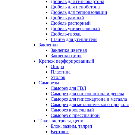
Дюбель для гипсокартона
Дюбель для пенобетона
Дюбель для теплоизоляции
Дюбель рамный
Дюбель распорный
Дюбель универсальный
Дюбель-гвоздь
Шайба для утеплителя
Заклепки
Заклепка цветная
Заклепки цинк
Крепеж перфорированный
Опора
Пластина
Уголок
Саморезы
Саморез для ГВЛ
Саморез для гипсокартона и дерева
Саморез для гипсокартона и металла
Саморез для металлического профиля
Саморез кровельный
Саморез с прессшайбой
Такелаж, тросы, цепи
Блок, зажим, талреп
Вертлюг