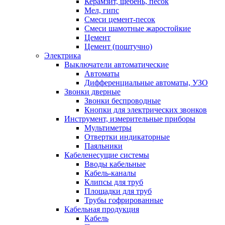
Керамзит, щебень, песок
Мел, гипс
Смеси цемент-песок
Смеси шамотные жаростойкие
Цемент
Цемент (поштучно)
Электрика
Выключатели автоматические
Автоматы
Дифференциальные автоматы, УЗО
Звонки дверные
Звонки беспроводные
Кнопки для электрических звонков
Инструмент, измерительные приборы
Мультиметры
Отвертки индикаторные
Паяльники
Кабеленесущие системы
Вводы кабельные
Кабель-каналы
Клипсы для труб
Площадки для труб
Трубы гофрированные
Кабельная продукция
Кабель