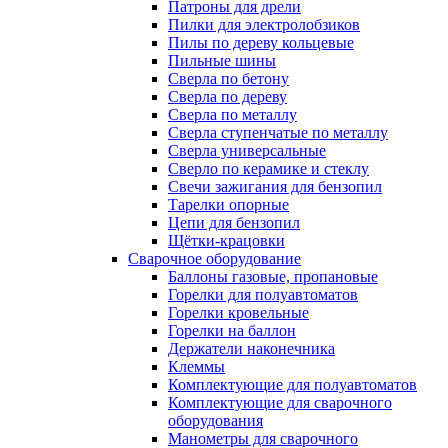
Патроны для дрели
Пилки для электролобзиков
Пилы по дереву кольцевые
Пильные шины
Сверла по бетону
Сверла по дереву
Сверла по металлу
Сверла ступенчатые по металлу
Сверла универсальные
Сверло по керамике и стеклу
Свечи зажигания для бензопил
Тарелки опорные
Цепи для бензопил
Щётки-крацовки
Сварочное оборудование
Баллоны газовые, пропановые
Горелки для полуавтоматов
Горелки кровельные
Горелки на баллон
Держатели наконечника
Клеммы
Комплектующие для полуавтоматов
Комплектующие для сварочного
оборудования
Манометры для сварочного