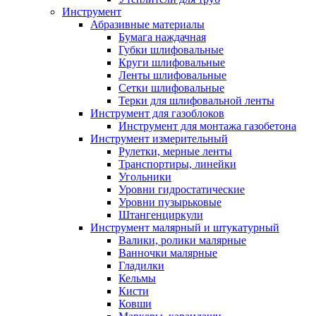
Инструмент
Абразивные материалы
Бумага наждачная
Губки шлифовальные
Круги шлифовальные
Ленты шлифовальные
Сетки шлифовальные
Терки для шлифовальной ленты
Инструмент для газоблоков
Инструмент для монтажа газобетона
Инструмент измерительный
Рулетки, мерные ленты
Транспортиры, линейки
Угольники
Уровни гидростатические
Уровни пузырьковые
Штангенциркули
Инструмент малярный и штукатурный
Валики, ролики малярные
Ванночки малярные
Гладилки
Кельмы
Кисти
Ковши