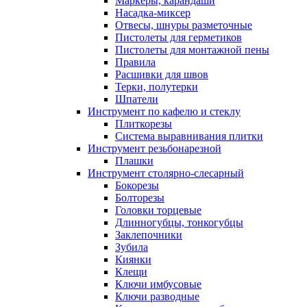
Маркеры, карандаши
Насадка-миксер
Отвесы, шнуры разметочные
Пистолеты для герметиков
Пистолеты для монтажной пены
Правила
Расшивки для швов
Терки, полутерки
Шпатели
Инструмент по кафелю и стеклу
Плиткорезы
Система выравнивания плитки
Инструмент резьбонарезной
Плашки
Инструмент столярно-слесарный
Бокорезы
Болторезы
Головки торцевые
Длинногубцы, тонкогубцы
Заклепочники
Зубила
Киянки
Клещи
Ключи имбусовые
Ключи разводные