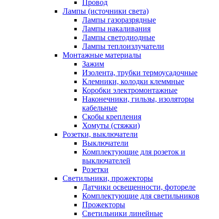
Провод
Лампы (источники света)
Лампы газоразрядные
Лампы накаливания
Лампы светодиодные
Лампы теплоизлучатели
Монтажные материалы
Зажим
Изолента, трубки термоусадочные
Клемники, колодки клеммные
Коробки электромонтажные
Наконечники, гильзы, изоляторы
кабельные
Скобы крепления
Хомуты (стяжки)
Розетки, выключатели
Выключатели
Комплектующие для розеток и
выключателей
Розетки
Светильники, прожекторы
Датчики освещенности, фотореле
Комплектующие для светильников
Прожекторы
Светильники линейные