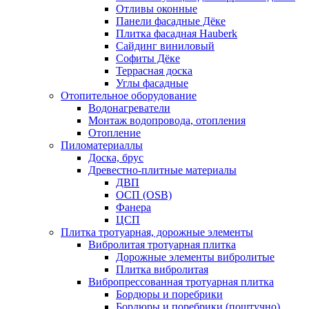
Отливы оконные
Панели фасадные Дёке
Плитка фасадная Hauberk
Сайдинг виниловый
Софиты Дёке
Террасная доска
Углы фасадные
Отопительное оборудование
Водонагреватели
Монтаж водопровода, отопления
Отопление
Пиломатериаллы
Доска, брус
Древестно-плитные материалы
ДВП
ОСП (OSB)
Фанера
ЦСП
Плитка тротуарная, дорожные элементы
Вибролитая тротуарная плитка
Дорожные элементы вибролитые
Плитка вибролитая
Вибропрессованная тротуарная плитка
Бордюры и поребрики
Бордюры и поребрики (поштучно)