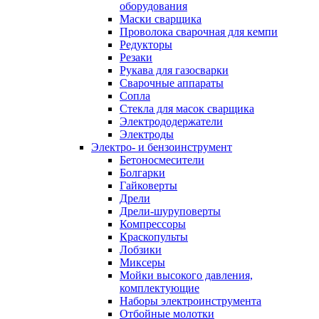
оборудования
Маски сварщика
Проволока сварочная для кемпи
Редукторы
Резаки
Рукава для газосварки
Сварочные аппараты
Сопла
Стекла для масок сварщика
Электрододержатели
Электроды
Электро- и бензоинструмент
Бетоносмесители
Болгарки
Гайковерты
Дрели
Дрели-шуруповерты
Компрессоры
Краскопульты
Лобзики
Миксеры
Мойки высокого давления,
комплектующие
Наборы электроинструмента
Отбойные молотки