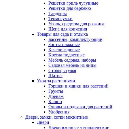
Решетки гриль чугунные
Решетки для барбекю
Тандыры
Термосумки
Уголь, средства для розжига
Щепа для копчения
Товары для сада и отдыха
Бассейны, комплектующие
Зонты пляжные
Качели садовые
Кресла подвесные
Мебель садовая, наборы
Садовая мебель из липы
Столы, стулья
Шатры
Уход за растениями
Горшки и ящики для растений
Грунты
Дренаж
Кашпо
Опоры и подвязки для растений
Удобрения
Двери, замки, сетки москитные
Двери
Двери входные металлические