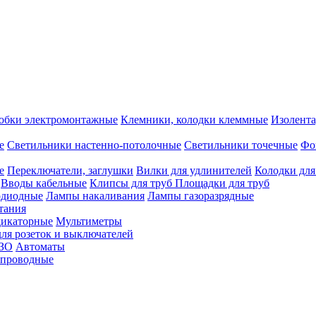
обки электромонтажные
Клемники, колодки клеммные
Изолента
е
Светильники настенно-потолочные
Светильники точечные
Фо
е
Переключатели, заглушки
Вилки для удлинителей
Колодки для
Вводы кабельные
Клипсы для труб
Площадки для труб
одиодные
Лампы накаливания
Лампы газоразрядные
тания
дикаторные
Мультиметры
ля розеток и выключателей
УЗО
Автоматы
спроводные