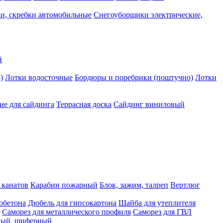
и, скребки автомобильные
Снегоуборщики электрические,
й
)
Лотки водосточные
Бордюры и поребрики (поштучно)
Лотки
е для сайдинга
Террасная доска
Сайдинг виниловый
 канатов
Карабин пожарный
Блок, зажим, талреп
Вертлюг
обетона
Дюбель для гипсокартона
Шайба для утеплителя
Саморез для металлического профиля
Саморез для ГВЛ
ьный, шиферный