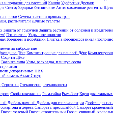
ы и подвязки для растений
Кашпо
Удобрения
Дренаж
еры
Снегоуборщики бензиновые
Антигололедные реагенты
Щетк
на цветов
Семена зелени и пряных трав
душа, распылители
Дачные туалеты
ых
Защита от грызунов
Защита растений от болезней и вредителе
умб
Геотекстиль
Укрывное полотно
ная
Бордюры и поребрики
Плитка вибропрессованная (послойно
лементы вибролитые
фасадные Дёке
Комплектующие для панелей Дёке
Комплектующи
Софиты Дёке
а
Вагонка липа
Углы, раскладка, плинтус сосна
строганая
нели декоративные ПВХ
ый камень Атлас Стоун
н
Серпянки
Стеклосетки, стеклохолсты
троса
Скоба такелажная
Рым-гайка
Рым-болт
Коуш для стальных
рный
Дюбель рамный
Дюбель для теплоизоляции
Дюбель для пен
сокартона и дерева
Саморез с прессшайбой
Саморез кровельный
Гвоздь толевый
Гвоздь строительный
Гвоздь ершоный, кровел