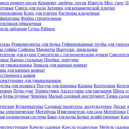
меси цемент-песок
Керамзит, щебень, песок
Известь
Мел, гипс
Ц
отовые
Смеси для пола
Затирки для керамической плитки
плоизоляции
Клеи для плитки
Растворы кладочные
ификаторы
Фибра строительная
изоляция обмазочная
нель заборная
Сетка Рабица
итазы
Ремкомплекты для бочка
Гофрированные трубы для унитаз
бы гофры
Сифоны
Манжеты
Выпуски, прокладки
есители для кухни
Смесители с гигиеническим душем
Смесител
ловые
Ванны стальные
Пробки, поручни
ля умывальника
Зеркала для ванных комнат
ары для ванных комнат
сственного камня
лектующие для умывальников
едства для розжига
Посуда для пикника
Казаны
Коптильни
Котел
ровни
Печи-учаг
Термосумки
Аксессуары для тандыров
Щепа дл
ы
Буры ручные
Черенки
Малый садовый инструмент
Тачки садо
ические
Культиваторы
Садовые пылесосы, воздуходувки
Диски д
ы электрические
Мотобуры
Измельчители для сада
Мотоблоки
ая поливочная система
Баки для воды
Бочки хозяйственные
Кап
комплектующие
Качели садовые
Кресла подвесные
Мебель садова