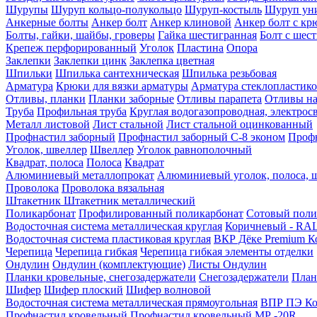
Шурупы
Шуруп кольцо-полукольцо
Шуруп-костыль
Шуруп ун
Анкерные болты
Анкер болт
Анкер клиновой
Анкер болт с кр
Болты, гайки, шайбы, гроверы
Гайка шестигранная
Болт c шес
Крепеж перфорированный
Уголок
Пластина
Опора
Заклепки
Заклепки цинк
Заклепка цветная
Шпильки
Шпилька сантехническая
Шпилька резьбовая
Арматура
Крюки для вязки арматуры
Арматура стеклопластико
Отливы, планки
Планки заборные
Отливы парапета
Отливы на
Труба
Профильная труба
Круглая водогазопроводная, электрос
Металл листовой
Лист стальной
Лист стальной оцинкованный
Профнастил заборный
Профнастил заборный С-8 эконом
Профн
Уголок, швеллер
Швеллер
Уголок равнополочный
Квадрат, полоса
Полоса
Квадрат
Алюминиевый металлопрокат
Алюминиевый уголок, полоса, 
Проволока
Проволока вязальная
Штакетник
Штакетник металлический
Поликарбонат
Профилированный поликарбонат
Сотовый поли
Водосточная система металлическая круглая
Коричневый - RAL
Водосточная система пластиковая круглая
ВКР Дёке Premium К
Черепица
Черепица гибкая
Черепица гибкая элементы отделки
Ондулин
Ондулин (комплектующие)
Листы Ондулин
Планки кровельные, снегозадержатели
Снегозадержатели
План
Шифер
Шифер плоский
Шифер волновой
Водосточная система металлическая прямоугольная
ВПР ПЭ Ко
Профнастил кровельный
Профнастил кровельный МР -20R