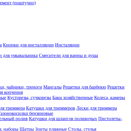
емент (поштучно)
а
Кнопки для инсталляции
Инсталяции
и для умывальника
Смесители для ванны и душа
ки, чайники, треноги
Мангалы
Решетки для барбекю
Решетки
я копчения
вые
Кусторезы, сучкорезы
Баки хозяйственные
Колеса, камеры
ля триммера
Катушки для триммеров
Лески для триммера
Газонокосилки бензиновые
ельный полив
Катушки для шлангов поливочых
Пистолеты-
я, наборы
Шатры
Зонты пляжные
Столы, стулья