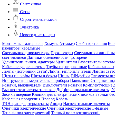
Сантехника
Сетка
Строительные смеси
Электрика
Новогодние товары
Монтажные материалы
Хомуты (стяжки)
Скобы крепления
Кор
изоляторы кабельные
Светильники, прожекторы
Прожекторы
Светильники линейны
светильников
Датчики освещенности, фотореле
Удлинители, вилки, адаптеры
Удлинители
Разветвители сетевы
Кабеленесущие системы
Трубы гофрированные
Кабель-каналы
Лампы (источники света)
Лампы теплоизлучатели
Лампы свет
Щиты и шкафы
Щиты и боксы
Шины
DIN-рейки
Элементы пи
Инструмент, измерительные приборы
Паяльники
Отвертки ин
Розетки, выключатели
Выключатели
Розетки
Комплектующие д
Выключатели автоматические
Дифференциальные автоматы, 
Звонки дверные
Кнопки для электрических звонков
Звонки бе
Кабельная продукция
Провод
Кабель
ТЭНы, аноды, термостаты
Аноды
Нагревательные элементы
Счетчики электрические
Счетчики электрические 1-фазные
Теплый пол электрический
Теплый пол электрический