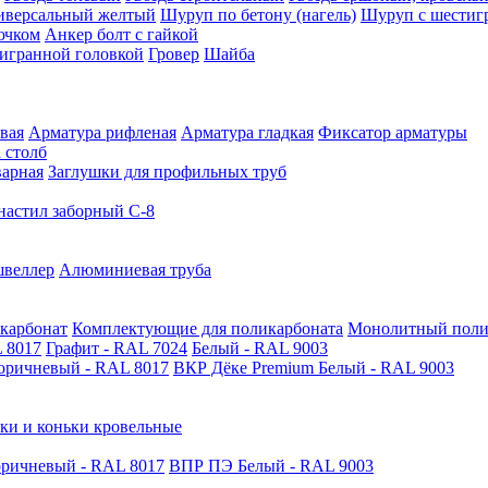
иверсальный желтый
Шуруп по бетону (нагель)
Шуруп с шестиг
ючком
Анкер болт с гайкой
тигранной головкой
Гровер
Шайба
вая
Арматура рифленая
Арматура гладкая
Фиксатор арматуры
 столб
варная
Заглушки для профильных труб
астил заборный С-8
швеллер
Алюминиевая труба
карбонат
Комплектующие для поликарбоната
Монолитный поли
 8017
Графит - RAL 7024
Белый - RAL 9003
оричневый - RAL 8017
ВКР Дёке Premium Белый - RAL 9003
ки и коньки кровельные
ричневый - RAL 8017
ВПР ПЭ Белый - RAL 9003