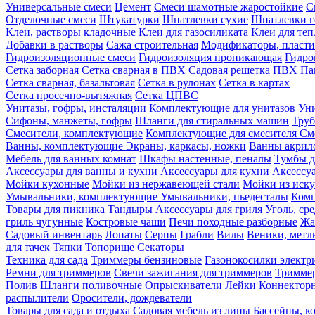
Универсальные смеси
Цемент
Смеси шамотные жаростойкие
С
Отделочные смеси
Штукатурки
Шпатлевки сухие
Шпатлевки г
Клеи, растворы кладочные
Клеи для газосиликата
Клеи для те
Добавки в растворы
Сажа строительная
Модификаторы, пласт
Гидроизоляционные смеси
Гидроизоляция проникающая
Гидро
Сетка заборная
Сетка сварная в ПВХ
Садовая решетка ПВХ
Па
Сетка сварная, базальтовая
Сетка в рулонах
Сетка в картах
Сетка просечно-вытяжная
Сетка ЦПВС
Унитазы, гофры, инсталяции
Комплектующие для унитазов
Ун
Сифоны, манжеты, гофры
Шланги для стиральных машин
Тру
Смесители, комплектующие
Комплектующие для смесителя
См
Ванны, комплектующие
Экраны, каркасы, ножки
Ванны акри
Мебель для ванных комнат
Шкафы настенные, пеналы
Тумбы д
Аксессуары для ванны и кухни
Аксессуары для кухни
Аксессу
Мойки кухонные
Мойки из нержавеющей стали
Мойки из иску
Умывальники, комплектующие
Умывальники, пьедесталы
Комп
Товары для пикника
Тандыры
Аксессуары для гриля
Уголь, ср
гриль чугунные
Костровые чаши
Печи походные разборные
Жа
Садовый инвентарь
Лопаты
Серпы
Грабли
Вилы
Веники, метл
для тачек
Тяпки
Топорище
Секаторы
Техника для сада
Триммеры бензиновые
Газонокосилки электр
Ремни для триммеров
Свечи зажигания для триммеров
Триммер
Полив
Шланги поливочные
Опрыскиватели
Лейки
Коннекторн
распылители
Оросители, дождеватели
Товары для сада и отдыха
Садовая мебель из липы
Бассейны, 