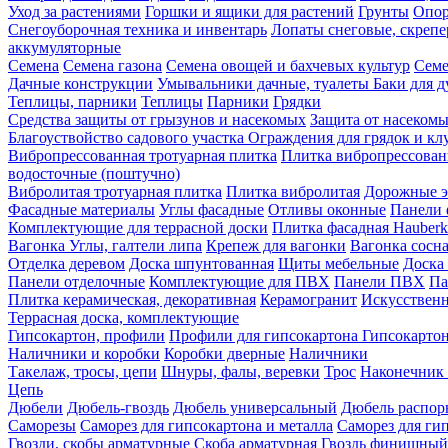
Уход за растениями
Горшки и ящики для растений
Грунты
Опор
Снегоуборочная техника и инвентарь
Лопаты снеговые, скреп
аккумуляторные
Семена
Семена газона
Семена овощей и бахчевых культур
Семе
Дачные конструкции
Умывальники дачные, туалеты
Баки для 
Теплицы, парники
Теплицы
Парники
Грядки
Средства защиты от грызунов и насекомых
Защита от насеком
Благоуствойство садового участка
Ограждения для грядок и кл
Вибропрессованная тротуарная плитка
Плитка вибропрессован
водосточные (поштучно)
Вибролитая тротуарная плитка
Плитка вибролитая
Дорожные э
Фасадные материалы
Углы фасадные
Отливы оконные
Панели 
Комплектующие для террасной доски
Плитка фасадная Hauberk
Вагонка
Углы, галтели липа
Крепеж для вагонки
Вагонка сосн
Отделка деревом
Доска шпунтованная
Щиты мебельные
Доска 
Панели отделочные
Комплектующие для ПВХ
Панели ПВХ
Па
Плитка керамическая, декоративная
Керамогранит
Искусственн
Террасная доска, комплектующие
Гипсокартон, профили
Профили для гипсокартона
Гипсокарто
Наличники и коробки
Коробки дверные
Наличники
Такелаж, тросы, цепи
Шнуры, фалы, веревки
Трос
Наконечник 
Цепь
Дюбели
Дюбель-гвоздь
Дюбель универсальный
Дюбель распо
Саморезы
Саморез для гипсокартона и металла
Саморез для гип
Гвозди, скобы арматурные
Скоба арматурная
Гвоздь финишный