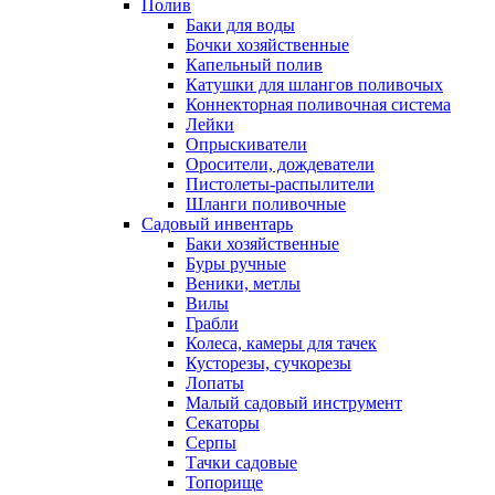
Полив
Баки для воды
Бочки хозяйственные
Капельный полив
Катушки для шлангов поливочых
Коннекторная поливочная система
Лейки
Опрыскиватели
Оросители, дождеватели
Пистолеты-распылители
Шланги поливочные
Садовый инвентарь
Баки хозяйственные
Буры ручные
Веники, метлы
Вилы
Грабли
Колеса, камеры для тачек
Кусторезы, сучкорезы
Лопаты
Малый садовый инструмент
Секаторы
Серпы
Тачки садовые
Топорище