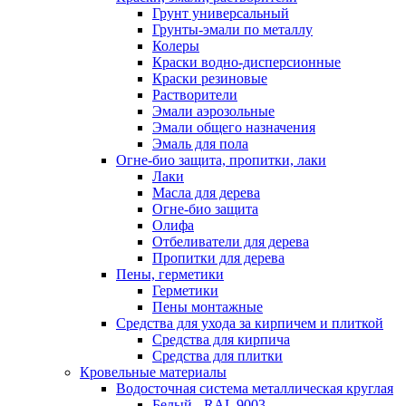
Грунт универсальный
Грунты-эмали по металлу
Колеры
Краски водно-дисперсионные
Краски резиновые
Растворители
Эмали аэрозольные
Эмали общего назначения
Эмаль для пола
Огне-био защита, пропитки, лаки
Лаки
Масла для дерева
Огне-био защита
Олифа
Отбеливатели для дерева
Пропитки для дерева
Пены, герметики
Герметики
Пены монтажные
Средства для ухода за кирпичем и плиткой
Средства для кирпича
Средства для плитки
Кровельные материалы
Водосточная система металлическая круглая
Белый - RAL 9003