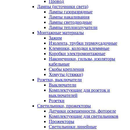
Провод
Лампы (источники света)
Лампы газоразрядные
Лампы накаливания
Лампы светодиодные
Лампы теплоизлучатели
Монтажные материалы
Зажим
Изолента, трубки термоусадочные
Клемники, колодки клеммные
Коробки электромонтажные
Наконечники, гильзы, изоляторы
кабельные
Скобы крепления
Хомуты (стяжки)
Розетки, выключатели
Выключатели
Комплектующие для розеток и
выключателей
Розетки
Светильники, прожекторы
Датчики освещенности, фотореле
Комплектующие для светильников
Прожекторы
Светильники линейные