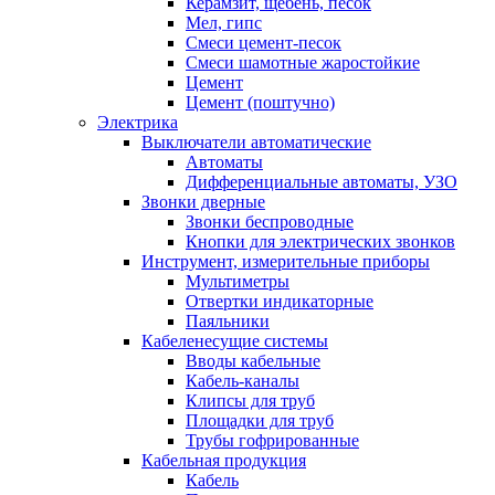
Керамзит, щебень, песок
Мел, гипс
Смеси цемент-песок
Смеси шамотные жаростойкие
Цемент
Цемент (поштучно)
Электрика
Выключатели автоматические
Автоматы
Дифференциальные автоматы, УЗО
Звонки дверные
Звонки беспроводные
Кнопки для электрических звонков
Инструмент, измерительные приборы
Мультиметры
Отвертки индикаторные
Паяльники
Кабеленесущие системы
Вводы кабельные
Кабель-каналы
Клипсы для труб
Площадки для труб
Трубы гофрированные
Кабельная продукция
Кабель