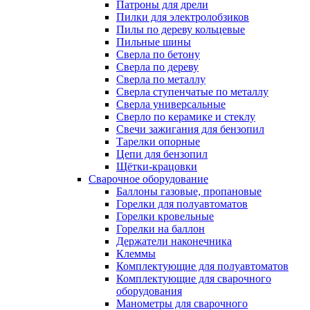
Патроны для дрели
Пилки для электролобзиков
Пилы по дереву кольцевые
Пильные шины
Сверла по бетону
Сверла по дереву
Сверла по металлу
Сверла ступенчатые по металлу
Сверла универсальные
Сверло по керамике и стеклу
Свечи зажигания для бензопил
Тарелки опорные
Цепи для бензопил
Щётки-крацовки
Сварочное оборудование
Баллоны газовые, пропановые
Горелки для полуавтоматов
Горелки кровельные
Горелки на баллон
Держатели наконечника
Клеммы
Комплектующие для полуавтоматов
Комплектующие для сварочного
оборудования
Манометры для сварочного