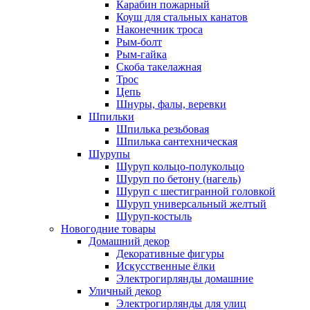
Карабин пожарный
Коуш для стальных канатов
Наконечник троса
Рым-болт
Рым-гайка
Скоба такелажная
Трос
Цепь
Шнуры, фалы, веревки
Шпильки
Шпилька резьбовая
Шпилька сантехническая
Шурупы
Шуруп кольцо-полукольцо
Шуруп по бетону (нагель)
Шуруп с шестигранной головкой
Шуруп универсальный желтый
Шуруп-костыль
Новогодние товары
Домашний декор
Декоративные фигуры
Искусственные ёлки
Электрогирлянды домашние
Уличный декор
Электрогирлянды для улиц