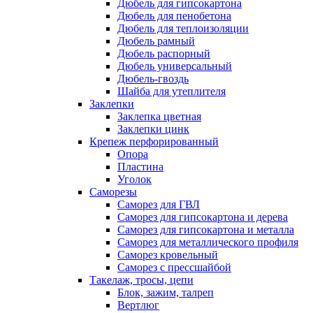
Дюбель для гипсокартона
Дюбель для пенобетона
Дюбель для теплоизоляции
Дюбель рамный
Дюбель распорный
Дюбель универсальный
Дюбель-гвоздь
Шайба для утеплителя
Заклепки
Заклепка цветная
Заклепки цинк
Крепеж перфорированный
Опора
Пластина
Уголок
Саморезы
Саморез для ГВЛ
Саморез для гипсокартона и дерева
Саморез для гипсокартона и металла
Саморез для металлического профиля
Саморез кровельный
Саморез с прессшайбой
Такелаж, тросы, цепи
Блок, зажим, талреп
Вертлюг