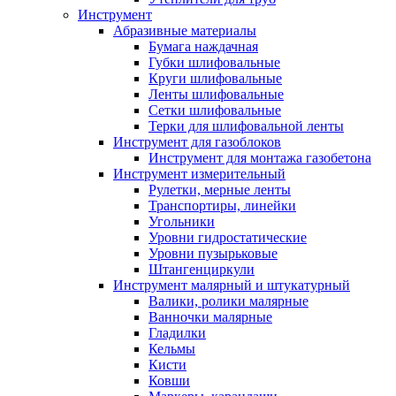
Инструмент
Абразивные материалы
Бумага наждачная
Губки шлифовальные
Круги шлифовальные
Ленты шлифовальные
Сетки шлифовальные
Терки для шлифовальной ленты
Инструмент для газоблоков
Инструмент для монтажа газобетона
Инструмент измерительный
Рулетки, мерные ленты
Транспортиры, линейки
Угольники
Уровни гидростатические
Уровни пузырьковые
Штангенциркули
Инструмент малярный и штукатурный
Валики, ролики малярные
Ванночки малярные
Гладилки
Кельмы
Кисти
Ковши