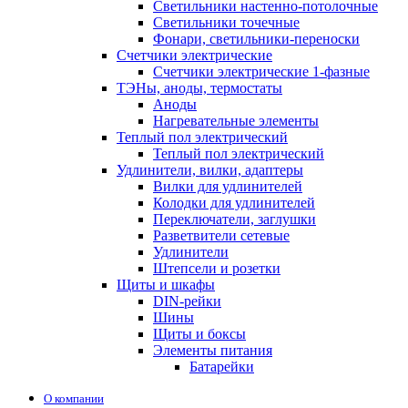
Светильники настенно-потолочные
Светильники точечные
Фонари, светильники-переноски
Счетчики электрические
Счетчики электрические 1-фазные
ТЭНы, аноды, термостаты
Аноды
Нагревательные элементы
Теплый пол электрический
Теплый пол электрический
Удлинители, вилки, адаптеры
Вилки для удлинителей
Колодки для удлинителей
Переключатели, заглушки
Разветвители сетевые
Удлинители
Штепсели и розетки
Щиты и шкафы
DIN-рейки
Шины
Щиты и боксы
Элементы питания
Батарейки
О компании