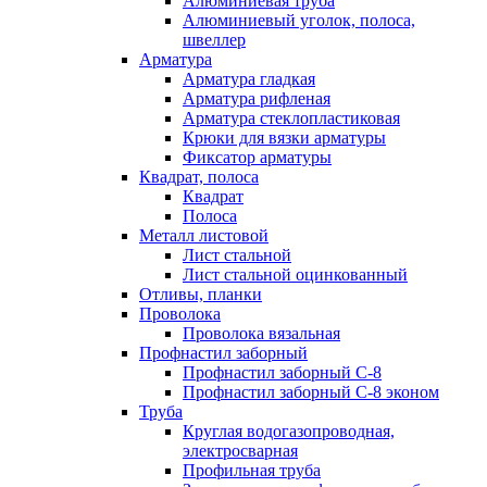
Алюминиевая труба
Алюминиевый уголок, полоса,
швеллер
Арматура
Арматура гладкая
Арматура рифленая
Арматура стеклопластиковая
Крюки для вязки арматуры
Фиксатор арматуры
Квадрат, полоса
Квадрат
Полоса
Металл листовой
Лист стальной
Лист стальной оцинкованный
Отливы, планки
Проволока
Проволока вязальная
Профнастил заборный
Профнастил заборный С-8
Профнастил заборный С-8 эконом
Труба
Круглая водогазопроводная,
электросварная
Профильная труба