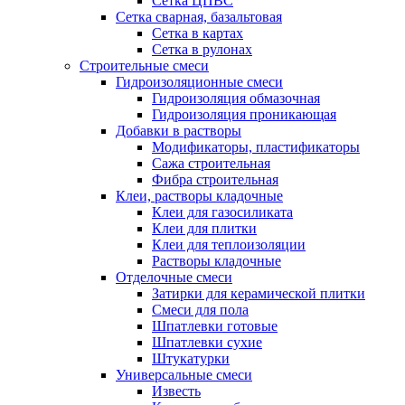
Сетка ЦПВС
Сетка сварная, базальтовая
Сетка в картах
Сетка в рулонах
Строительные смеси
Гидроизоляционные смеси
Гидроизоляция обмазочная
Гидроизоляция проникающая
Добавки в растворы
Модификаторы, пластификаторы
Сажа строительная
Фибра строительная
Клеи, растворы кладочные
Клеи для газосиликата
Клеи для плитки
Клеи для теплоизоляции
Растворы кладочные
Отделочные смеси
Затирки для керамической плитки
Смеси для пола
Шпатлевки готовые
Шпатлевки сухие
Штукатурки
Универсальные смеси
Известь