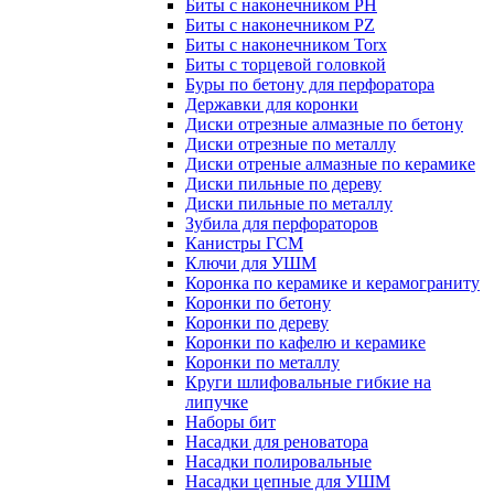
Биты с наконечником PH
Биты с наконечником PZ
Биты с наконечником Torx
Биты с торцевой головкой
Буры по бетону для перфоратора
Державки для коронки
Диски отрезные алмазные по бетону
Диски отрезные по металлу
Диски отреные алмазные по керамике
Диски пильные по дереву
Диски пильные по металлу
Зубила для перфораторов
Канистры ГСМ
Ключи для УШМ
Коронка по керамике и керамограниту
Коронки по бетону
Коронки по дереву
Коронки по кафелю и керамике
Коронки по металлу
Круги шлифовальные гибкие на
липучке
Наборы бит
Насадки для реноватора
Насадки полировальные
Насадки цепные для УШМ