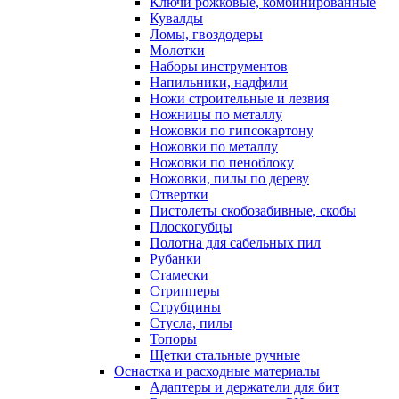
Ключи рожковые, комбинированные
Кувалды
Ломы, гвоздодеры
Молотки
Наборы инструментов
Напильники, надфили
Ножи строительные и лезвия
Ножницы по металлу
Ножовки по гипсокартону
Ножовки по металлу
Ножовки по пеноблоку
Ножовки, пилы по дереву
Отвертки
Пистолеты скобозабивные, скобы
Плоскогубцы
Полотна для сабельных пил
Рубанки
Стамески
Стрипперы
Струбцины
Стусла, пилы
Топоры
Щетки стальные ручные
Оснастка и расходные материалы
Адаптеры и держатели для бит