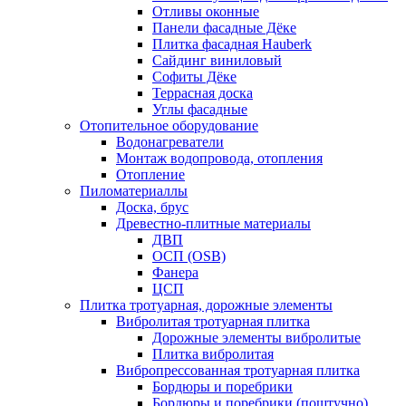
Отливы оконные
Панели фасадные Дёке
Плитка фасадная Hauberk
Сайдинг виниловый
Софиты Дёке
Террасная доска
Углы фасадные
Отопительное оборудование
Водонагреватели
Монтаж водопровода, отопления
Отопление
Пиломатериаллы
Доска, брус
Древестно-плитные материалы
ДВП
ОСП (OSB)
Фанера
ЦСП
Плитка тротуарная, дорожные элементы
Вибролитая тротуарная плитка
Дорожные элементы вибролитые
Плитка вибролитая
Вибропрессованная тротуарная плитка
Бордюры и поребрики
Бордюры и поребрики (поштучно)