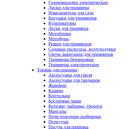
Газонокосилки электрические
Диски для триммера
Измельчители для сада
Катушки для триммеров
Культиваторы
Лески для триммера
Мотоблоки
Мотобуры
Ремни для триммеров
Садовые пылесосы, воздуходувки
Свечи зажигания для триммеров
Триммеры бензиновые
Триммеры электрические
Товары для пикника
Аксессуары для гриля
Аксессуары для тандыров
Жаровни
Казаны
Коптильни
Костровые чаши
Котелки, чайники, треноги
Мангалы
Печи походные разборные
Печи-учаг
Посуда для пикника