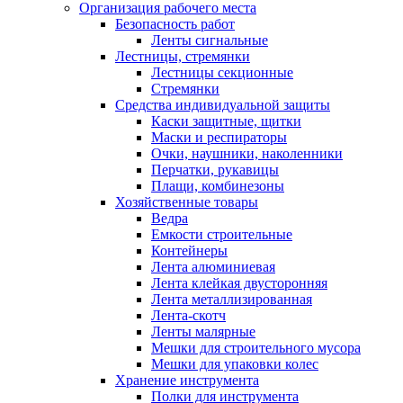
Организация рабочего места
Безопасность работ
Ленты сигнальные
Лестницы, стремянки
Лестницы секционные
Стремянки
Средства индивидуальной защиты
Каски защитные, щитки
Маски и респираторы
Очки, наушники, наколенники
Перчатки, рукавицы
Плащи, комбинезоны
Хозяйственные товары
Ведра
Емкости строительные
Контейнеры
Лента алюминиевая
Лента клейкая двусторонняя
Лента металлизированная
Лента-скотч
Ленты малярные
Мешки для строительного мусора
Мешки для упаковки колес
Хранение инструмента
Полки для инструмента