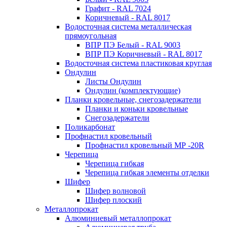
Графит - RAL 7024
Коричневый - RAL 8017
Водосточная система металлическая
прямоугольная
ВПР ПЭ Белый - RAL 9003
ВПР ПЭ Коричневый - RAL 8017
Водосточная система пластиковая круглая
Ондулин
Листы Ондулин
Ондулин (комплектующие)
Планки кровельные, снегозадержатели
Планки и коньки кровельные
Снегозадержатели
Поликарбонат
Профнастил кровельный
Профнастил кровельный МР -20R
Черепица
Черепица гибкая
Черепица гибкая элементы отделки
Шифер
Шифер волновой
Шифер плоский
Металлопрокат
Алюминиевый металлопрокат