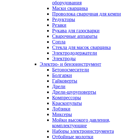
оборудования
Маски сварщика
Проволока сварочная для кемпи
Редукторы
Резаки
Рукава для газосварки
Сварочные аппараты
Сопла
Стекла для масок сварщика
Электрододержатели
Электроды
Электро- и бензоинструмент
Бетоносмесители
Болгарки
Гайковерты
Дрели
Дрели-шуруповерты
Компрессоры
Краскопульты
Лобзики
Миксеры
Мойки высокого давления,
комплектующие
Наборы электроинструмента
Отбойные молотки