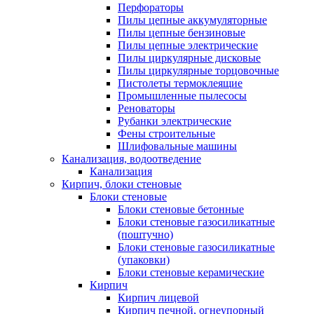
Перфораторы
Пилы цепные аккумуляторные
Пилы цепные бензиновые
Пилы цепные электрические
Пилы циркулярные дисковые
Пилы циркулярные торцовочные
Пистолеты термоклеящие
Промышленные пылесосы
Реноваторы
Рубанки электрические
Фены строительные
Шлифовальные машины
Канализация, водоотведение
Канализация
Кирпич, блоки стеновые
Блоки стеновые
Блоки стеновые бетонные
Блоки стеновые газосиликатные
(поштучно)
Блоки стеновые газосиликатные
(упаковки)
Блоки стеновые керамические
Кирпич
Кирпич лицевой
Кирпич печной, огнеупорный