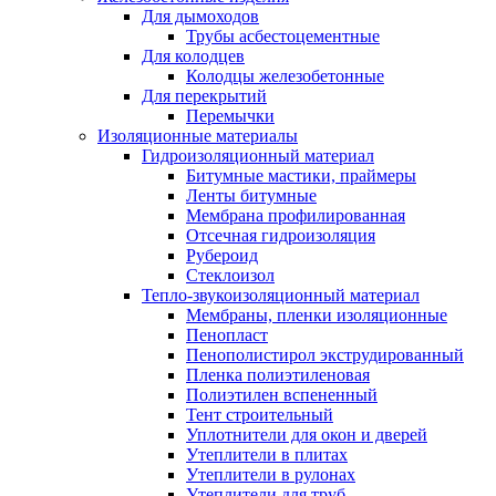
Для дымоходов
Трубы асбестоцементные
Для колодцев
Колодцы железобетонные
Для перекрытий
Перемычки
Изоляционные материалы
Гидроизоляционный материал
Битумные мастики, праймеры
Ленты битумные
Мембрана профилированная
Отсечная гидроизоляция
Рубероид
Стеклоизол
Тепло-звукоизоляционный материал
Мембраны, пленки изоляционные
Пенопласт
Пенополистирол экструдированный
Пленка полиэтиленовая
Полиэтилен вспененный
Тент строительный
Уплотнители для окон и дверей
Утеплители в плитах
Утеплители в рулонах
Утеплители для труб