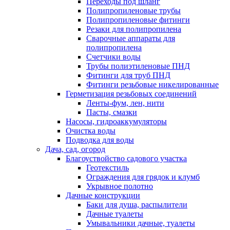
Переходы под шланг
Полипропиленовые трубы
Полипропиленовые фитинги
Резаки для полипропилена
Сварочные аппараты для
полипропилена
Счетчики воды
Трубы полиэтиленовые ПНД
Фитинги для труб ПНД
Фитинги резьбовые никелированные
Герметизация резьбовых соединений
Ленты-фум, лен, нити
Пасты, смазки
Насосы, гидроаккумуляторы
Очистка воды
Подводка для воды
Дача, сад, огород
Благоуствойство садового участка
Геотекстиль
Ограждения для грядок и клумб
Укрывное полотно
Дачные конструкции
Баки для душа, распылители
Дачные туалеты
Умывальники дачные, туалеты