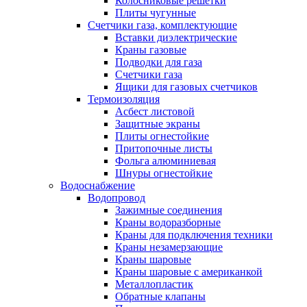
Колосниковые решетки
Плиты чугунные
Счетчики газа, комплектующие
Вставки диэлектрические
Краны газовые
Подводки для газа
Счетчики газа
Ящики для газовых счетчиков
Термоизоляция
Асбест листовой
Защитные экраны
Плиты огнестойкие
Притопочные листы
Фольга алюминиевая
Шнуры огнестойкие
Водоснабжение
Водопровод
Зажимные соединения
Краны водоразборные
Краны для подключения техники
Краны незамерзающие
Краны шаровые
Краны шаровые с американкой
Металлопластик
Обратные клапаны