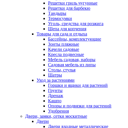
Решетки гриль чугунные
Решетки для барбекю
Тандыры
Термосумки
Уголь, средства для розжига
Щепа для копчения
Товары для сада и отдыха
Бассейны, комплектующие
Зонты пляжные
Качели садовые
Кресла подвесные
Мебель садовая, наборы
Садовая мебель из липы
Столы, стулья
Шатры
Уход за растениями
Горшки и ящики для растений
Грунты
Дренаж
Кашпо
Опоры и подвязки для растений
Удобрения
Двери, замки, сетки москитные
Двери
Двери входные металлические