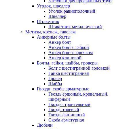
Заглушки для профильных труб
Уголок, швеллер
Уголок равнополочный
Швеллер
Штакетник
Штакетник металлический
Метизы, крепеж, такелаж
Анкерные болты
Анкер болт
Анкер болт с гайкой
Анкер болт с крючком
Анкер клиновой
Болты, гайки, шайбы, гроверы
Болт c шестигранной головкой
Гайка шестигранная
Гровер
Шайба
Гвозди, скобы арматурные
Гвоздь ершоный, кровельный,
шиферный
Гвоздь строительный
Гвоздь толевый
Гвоздь финишный
Скоба арматурная
Дюбели