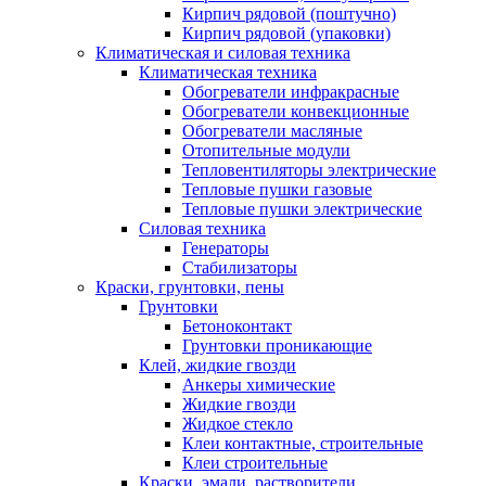
Кирпич рядовой (поштучно)
Кирпич рядовой (упаковки)
Климатическая и силовая техника
Климатическая техника
Обогреватели инфракрасные
Обогреватели конвекционные
Обогреватели масляные
Отопительные модули
Тепловентиляторы электрические
Тепловые пушки газовые
Тепловые пушки электрические
Силовая техника
Генераторы
Стабилизаторы
Краски, грунтовки, пены
Грунтовки
Бетоноконтакт
Грунтовки проникающие
Клей, жидкие гвозди
Анкеры химические
Жидкие гвозди
Жидкое стекло
Клеи контактные, строительные
Клеи строительные
Краски, эмали, растворители