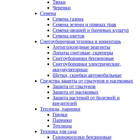
Тяпки
Черенки
Семена
Семена газона
Семена зелени и пряных трав
Семена овощей и бахчевых культур
Семена цветов
Снегоуборочная техника и инвентарь
Антигололедные реагенты
Лопаты снеговые, скреперы
Снегоуборщики бензиновые
Снегоуборщики электрические,
аккумуляторные
Щетки, скребки автомобильные
Средства защиты от грызунов и насекомых
Защита от грызунов
Защита от насекомых
Защита растений от болезней и
вредителей
Теплицы, парники
Грядки
Парники
Теплицы
Техника для сада
Газонокосилки бензиновые