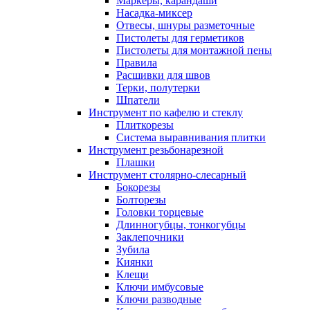
Маркеры, карандаши
Насадка-миксер
Отвесы, шнуры разметочные
Пистолеты для герметиков
Пистолеты для монтажной пены
Правила
Расшивки для швов
Терки, полутерки
Шпатели
Инструмент по кафелю и стеклу
Плиткорезы
Система выравнивания плитки
Инструмент резьбонарезной
Плашки
Инструмент столярно-слесарный
Бокорезы
Болторезы
Головки торцевые
Длинногубцы, тонкогубцы
Заклепочники
Зубила
Киянки
Клещи
Ключи имбусовые
Ключи разводные