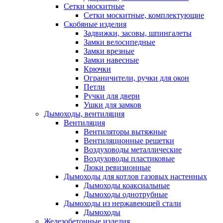
Сетки москитные
Сетки москитные, комплектующие
Скобяные изделия
Задвижки, засовы, шпингалеты
Замки велосипедные
Замки врезные
Замки навесные
Крючки
Ограничители, ручки для окон
Петли
Ручки для двери
Ушки для замков
Дымоходы, вентиляция
Вентиляция
Вентиляторы вытяжные
Вентиляционные решетки
Воздуховоды металлические
Воздуховоды пластиковые
Люки ревизионные
Дымоходы для котлов газовых настенных
Дымоходы коаксиальные
Дымоходы однотрубные
Дымоходы из нержавеющей стали
Дымоходы
Железобетонные изделия