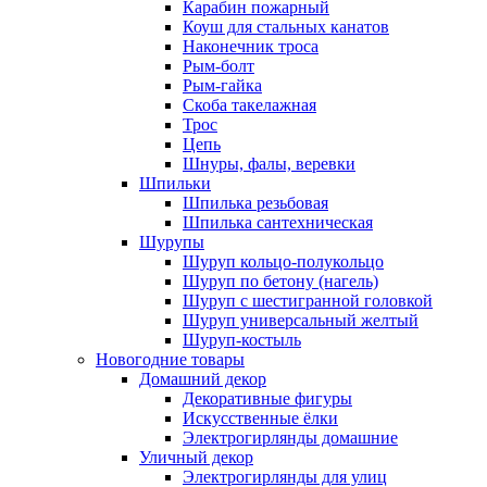
Карабин пожарный
Коуш для стальных канатов
Наконечник троса
Рым-болт
Рым-гайка
Скоба такелажная
Трос
Цепь
Шнуры, фалы, веревки
Шпильки
Шпилька резьбовая
Шпилька сантехническая
Шурупы
Шуруп кольцо-полукольцо
Шуруп по бетону (нагель)
Шуруп с шестигранной головкой
Шуруп универсальный желтый
Шуруп-костыль
Новогодние товары
Домашний декор
Декоративные фигуры
Искусственные ёлки
Электрогирлянды домашние
Уличный декор
Электрогирлянды для улиц