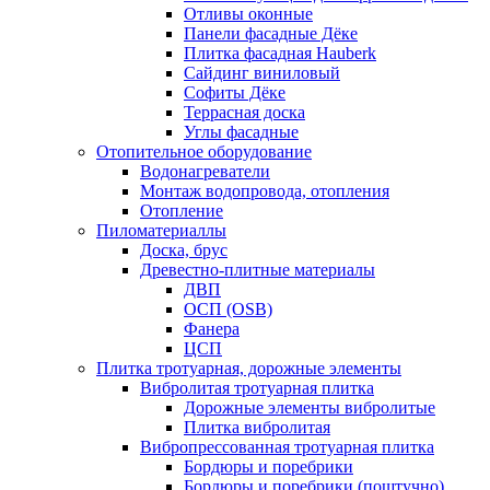
Отливы оконные
Панели фасадные Дёке
Плитка фасадная Hauberk
Сайдинг виниловый
Софиты Дёке
Террасная доска
Углы фасадные
Отопительное оборудование
Водонагреватели
Монтаж водопровода, отопления
Отопление
Пиломатериаллы
Доска, брус
Древестно-плитные материалы
ДВП
ОСП (OSB)
Фанера
ЦСП
Плитка тротуарная, дорожные элементы
Вибролитая тротуарная плитка
Дорожные элементы вибролитые
Плитка вибролитая
Вибропрессованная тротуарная плитка
Бордюры и поребрики
Бордюры и поребрики (поштучно)