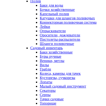
Полив
Баки для воды
Бочки хозяйственные
Капельный полив
Катушки для шлангов поливочых
Коннекторная поливочная система
Лейки
Опрыскиватели
Оросители, дождеватели
Пистолеты-распылители
Шланги поливочные
Садовый инвентарь
Баки хозяйственные
Буры ручные
Веники, метлы
Вилы
Грабли
Колеса, камеры для тачек
Кусторезы, сучкорезы
Лопаты
Малый садовый инструмент
Секаторы
Серпы
Тачки садовые
Топорище