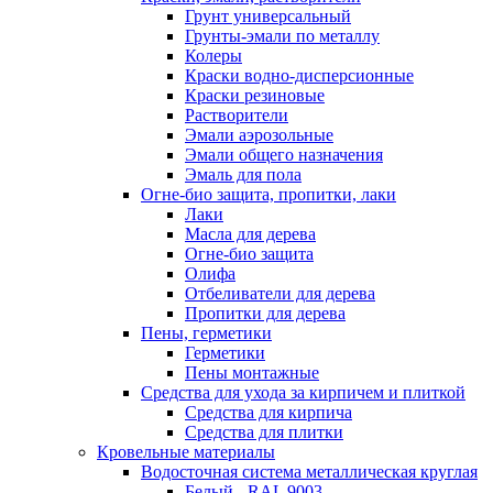
Грунт универсальный
Грунты-эмали по металлу
Колеры
Краски водно-дисперсионные
Краски резиновые
Растворители
Эмали аэрозольные
Эмали общего назначения
Эмаль для пола
Огне-био защита, пропитки, лаки
Лаки
Масла для дерева
Огне-био защита
Олифа
Отбеливатели для дерева
Пропитки для дерева
Пены, герметики
Герметики
Пены монтажные
Средства для ухода за кирпичем и плиткой
Средства для кирпича
Средства для плитки
Кровельные материалы
Водосточная система металлическая круглая
Белый - RAL 9003