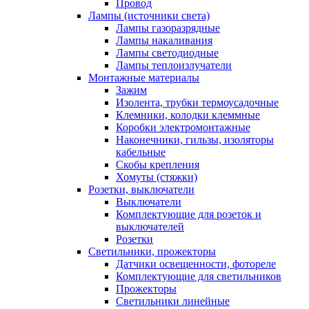
Провод
Лампы (источники света)
Лампы газоразрядные
Лампы накаливания
Лампы светодиодные
Лампы теплоизлучатели
Монтажные материалы
Зажим
Изолента, трубки термоусадочные
Клемники, колодки клеммные
Коробки электромонтажные
Наконечники, гильзы, изоляторы
кабельные
Скобы крепления
Хомуты (стяжки)
Розетки, выключатели
Выключатели
Комплектующие для розеток и
выключателей
Розетки
Светильники, прожекторы
Датчики освещенности, фотореле
Комплектующие для светильников
Прожекторы
Светильники линейные