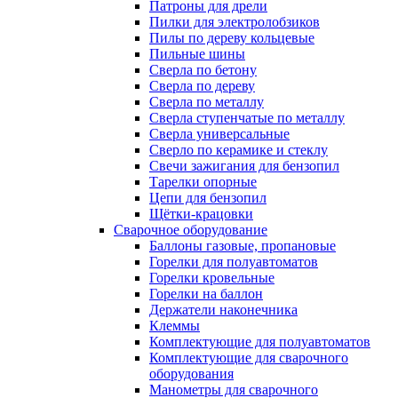
Патроны для дрели
Пилки для электролобзиков
Пилы по дереву кольцевые
Пильные шины
Сверла по бетону
Сверла по дереву
Сверла по металлу
Сверла ступенчатые по металлу
Сверла универсальные
Сверло по керамике и стеклу
Свечи зажигания для бензопил
Тарелки опорные
Цепи для бензопил
Щётки-крацовки
Сварочное оборудование
Баллоны газовые, пропановые
Горелки для полуавтоматов
Горелки кровельные
Горелки на баллон
Держатели наконечника
Клеммы
Комплектующие для полуавтоматов
Комплектующие для сварочного
оборудования
Манометры для сварочного