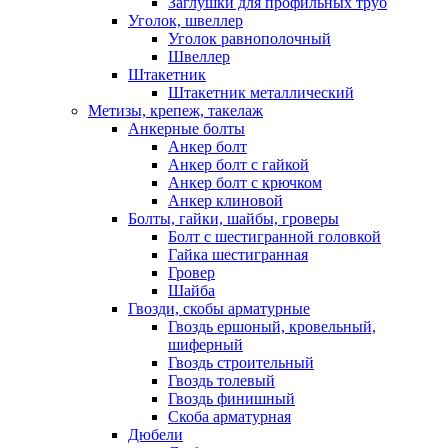
Заглушки для профильных труб
Уголок, швеллер
Уголок равнополочный
Швеллер
Штакетник
Штакетник металлический
Метизы, крепеж, такелаж
Анкерные болты
Анкер болт
Анкер болт с гайкой
Анкер болт с крючком
Анкер клиновой
Болты, гайки, шайбы, гроверы
Болт c шестигранной головкой
Гайка шестигранная
Гровер
Шайба
Гвозди, скобы арматурные
Гвоздь ершоный, кровельный,
шиферный
Гвоздь строительный
Гвоздь толевый
Гвоздь финишный
Скоба арматурная
Дюбели