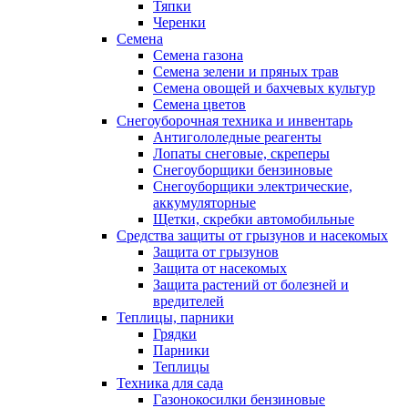
Тяпки
Черенки
Семена
Семена газона
Семена зелени и пряных трав
Семена овощей и бахчевых культур
Семена цветов
Снегоуборочная техника и инвентарь
Антигололедные реагенты
Лопаты снеговые, скреперы
Снегоуборщики бензиновые
Снегоуборщики электрические,
аккумуляторные
Щетки, скребки автомобильные
Средства защиты от грызунов и насекомых
Защита от грызунов
Защита от насекомых
Защита растений от болезней и
вредителей
Теплицы, парники
Грядки
Парники
Теплицы
Техника для сада
Газонокосилки бензиновые