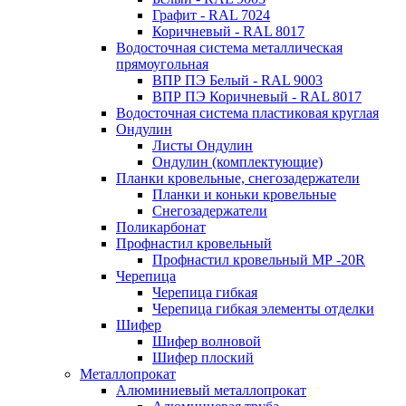
Графит - RAL 7024
Коричневый - RAL 8017
Водосточная система металлическая
прямоугольная
ВПР ПЭ Белый - RAL 9003
ВПР ПЭ Коричневый - RAL 8017
Водосточная система пластиковая круглая
Ондулин
Листы Ондулин
Ондулин (комплектующие)
Планки кровельные, снегозадержатели
Планки и коньки кровельные
Снегозадержатели
Поликарбонат
Профнастил кровельный
Профнастил кровельный МР -20R
Черепица
Черепица гибкая
Черепица гибкая элементы отделки
Шифер
Шифер волновой
Шифер плоский
Металлопрокат
Алюминиевый металлопрокат