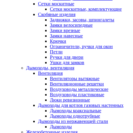
Сетки москитные
Сетки москитные, комплектующие
Скобяные изделия
Задвижки, засовы, шпингалеты
Замки велосипедные
Замки врезные
Замки навесные
Крючки
Ограничители, ручки для окон
Петли
Ручки для двери
Ушки для замков
Дымоходы, вентиляция
Вентиляция
Вентиляторы вытяжные
Вентиляционные решетки
Воздуховоды металлические
Воздуховоды пластиковые
Люки ревизионные
Дымоходы для котлов газовых настенных
Дымоходы коаксиальные
Дымоходы однотрубные
Дымоходы из нержавеющей стали
Дымоходы
Железобетонные изделия