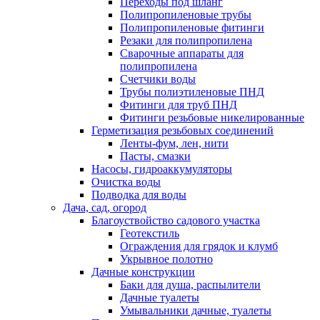
Переходы под шланг
Полипропиленовые трубы
Полипропиленовые фитинги
Резаки для полипропилена
Сварочные аппараты для
полипропилена
Счетчики воды
Трубы полиэтиленовые ПНД
Фитинги для труб ПНД
Фитинги резьбовые никелированные
Герметизация резьбовых соединений
Ленты-фум, лен, нити
Пасты, смазки
Насосы, гидроаккумуляторы
Очистка воды
Подводка для воды
Дача, сад, огород
Благоуствойство садового участка
Геотекстиль
Ограждения для грядок и клумб
Укрывное полотно
Дачные конструкции
Баки для душа, распылители
Дачные туалеты
Умывальники дачные, туалеты