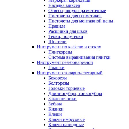
Маркеры, карандаши
Насадка-миксер
Отвесы, шнуры разметочные
Пистолеты для герметиков
Пистолеты для монтажной пены
Правила
Расшивки для швов
Терки, полутерки
Шпатели
Инструмент по кафелю и стеклу
Плиткорезы
Система выравнивания плитки
Инструмент резьбонарезной
Плашки
Инструмент столярно-слесарный
Бокорезы
Болторезы
Головки торцевые
Длинногубцы, тонкогубцы
Заклепочники
Зубила
Киянки
Клещи
Ключи имбусовые
Ключи разводные