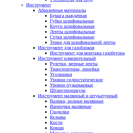
Инструмент
Абразивные материалы
Бумага наждачная
Губки шлифовальные
Круги шлифовальные
Ленты шлифовальные
Сетки шлифовальные
Терки для шлифовальной ленты
Инструмент для газоблоков
Инструмент для монтажа газобетона
Инструмент измерительный
Рулетки, мерные ленты
Транспортиры, линейки
Угольники
Уровни гидростатические
Уровни пузырьковые
Штангенциркули
Инструмент малярный и штукатурный
Валики, ролики малярные
Ванночки малярные
Гладилки
Кельмы
Кисти
Ковши