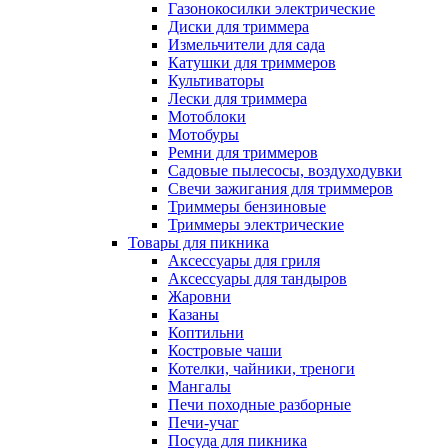
Газонокосилки электрические
Диски для триммера
Измельчители для сада
Катушки для триммеров
Культиваторы
Лески для триммера
Мотоблоки
Мотобуры
Ремни для триммеров
Садовые пылесосы, воздуходувки
Свечи зажигания для триммеров
Триммеры бензиновые
Триммеры электрические
Товары для пикника
Аксессуары для гриля
Аксессуары для тандыров
Жаровни
Казаны
Коптильни
Костровые чаши
Котелки, чайники, треноги
Мангалы
Печи походные разборные
Печи-учаг
Посуда для пикника