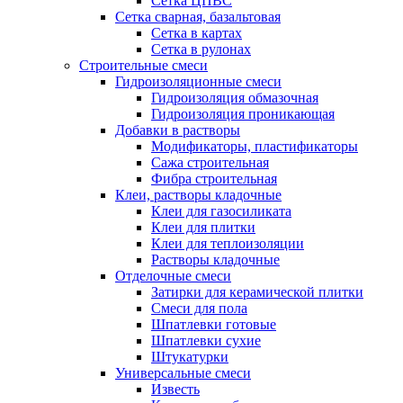
Сетка ЦПВС
Сетка сварная, базальтовая
Сетка в картах
Сетка в рулонах
Строительные смеси
Гидроизоляционные смеси
Гидроизоляция обмазочная
Гидроизоляция проникающая
Добавки в растворы
Модификаторы, пластификаторы
Сажа строительная
Фибра строительная
Клеи, растворы кладочные
Клеи для газосиликата
Клеи для плитки
Клеи для теплоизоляции
Растворы кладочные
Отделочные смеси
Затирки для керамической плитки
Смеси для пола
Шпатлевки готовые
Шпатлевки сухие
Штукатурки
Универсальные смеси
Известь