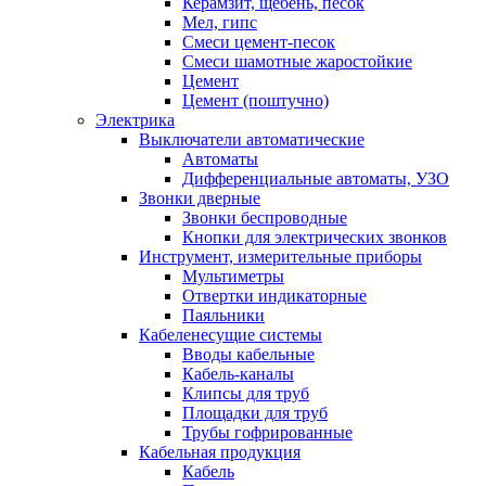
Керамзит, щебень, песок
Мел, гипс
Смеси цемент-песок
Смеси шамотные жаростойкие
Цемент
Цемент (поштучно)
Электрика
Выключатели автоматические
Автоматы
Дифференциальные автоматы, УЗО
Звонки дверные
Звонки беспроводные
Кнопки для электрических звонков
Инструмент, измерительные приборы
Мультиметры
Отвертки индикаторные
Паяльники
Кабеленесущие системы
Вводы кабельные
Кабель-каналы
Клипсы для труб
Площадки для труб
Трубы гофрированные
Кабельная продукция
Кабель