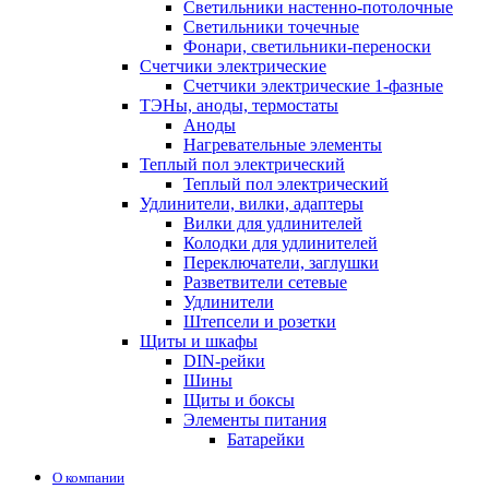
Светильники настенно-потолочные
Светильники точечные
Фонари, светильники-переноски
Счетчики электрические
Счетчики электрические 1-фазные
ТЭНы, аноды, термостаты
Аноды
Нагревательные элементы
Теплый пол электрический
Теплый пол электрический
Удлинители, вилки, адаптеры
Вилки для удлинителей
Колодки для удлинителей
Переключатели, заглушки
Разветвители сетевые
Удлинители
Штепсели и розетки
Щиты и шкафы
DIN-рейки
Шины
Щиты и боксы
Элементы питания
Батарейки
О компании