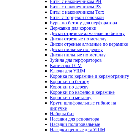
Биты с наконечником PH
Биты с наконечником PZ
Биты с наконечником Torx
Биты с торцевой головкой
Буры по бетону для перфоратора
Державки для коронки
Диски отрезные алмазные по бетону
Диски отрезные по металлу
Диски отреные алмазные по керамике
Диски пильные по дереву
Диски пильные по металлу
Зубила для перфораторов
Канистры ГСМ
Ключи для УШМ
Коронка по керамике и керамограниту
Коронки по бетону
Коронки по дереву
Коронки по кафелю и керамике
Коронки по металлу
Круги шлифовальные гибкие на
липучке
Наборы бит
Насадки для реноватора
Насадки полировальные
Насадки цепные для УШМ