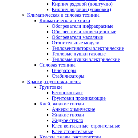
Кирпич рядовой (поштучно)
Кирпич рядовой (упаковки)
Климатическая и силовая техника
Климатическая техника
Обогреватели инфракрасные
Обогреватели конвекционные
Обогреватели масляные
Отопительные модули
Тепловентиляторы электрические
Тепловые пушки газовые
Тепловые пушки электрические
Силовая техника
Генераторы
Стабилизаторы
Краски, грунтовки, пены
Грунтовки
Бетоноконтакт
Грунтовки проникающие
Клей, жидкие гвозди
Анкеры химические
Жидкие гвозди
Жидкое стекло
Клеи контактные, строительные
Клеи строительные
Краски, эмали, растворители