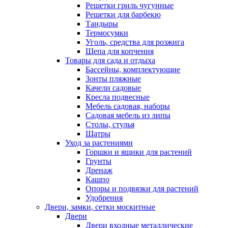
Решетки гриль чугунные
Решетки для барбекю
Тандыры
Термосумки
Уголь, средства для розжига
Щепа для копчения
Товары для сада и отдыха
Бассейны, комплектующие
Зонты пляжные
Качели садовые
Кресла подвесные
Мебель садовая, наборы
Садовая мебель из липы
Столы, стулья
Шатры
Уход за растениями
Горшки и ящики для растений
Грунты
Дренаж
Кашпо
Опоры и подвязки для растений
Удобрения
Двери, замки, сетки москитные
Двери
Двери входные металлические