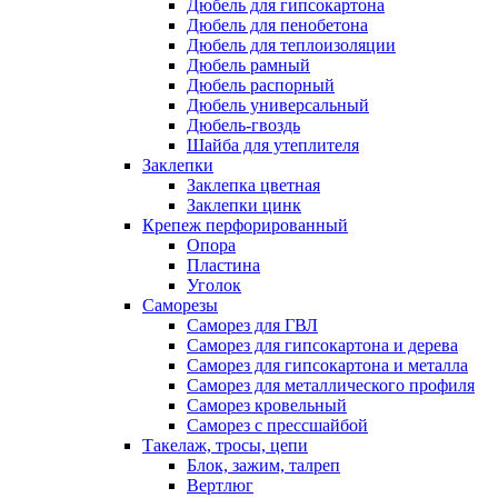
Дюбель для гипсокартона
Дюбель для пенобетона
Дюбель для теплоизоляции
Дюбель рамный
Дюбель распорный
Дюбель универсальный
Дюбель-гвоздь
Шайба для утеплителя
Заклепки
Заклепка цветная
Заклепки цинк
Крепеж перфорированный
Опора
Пластина
Уголок
Саморезы
Саморез для ГВЛ
Саморез для гипсокартона и дерева
Саморез для гипсокартона и металла
Саморез для металлического профиля
Саморез кровельный
Саморез с прессшайбой
Такелаж, тросы, цепи
Блок, зажим, талреп
Вертлюг