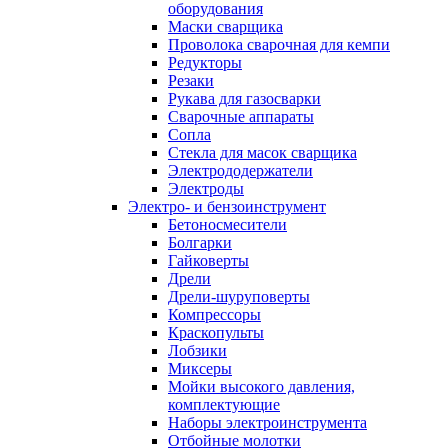
оборудования
Маски сварщика
Проволока сварочная для кемпи
Редукторы
Резаки
Рукава для газосварки
Сварочные аппараты
Сопла
Стекла для масок сварщика
Электрододержатели
Электроды
Электро- и бензоинструмент
Бетоносмесители
Болгарки
Гайковерты
Дрели
Дрели-шуруповерты
Компрессоры
Краскопульты
Лобзики
Миксеры
Мойки высокого давления,
комплектующие
Наборы электроинструмента
Отбойные молотки