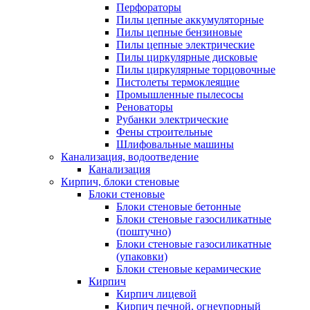
Перфораторы
Пилы цепные аккумуляторные
Пилы цепные бензиновые
Пилы цепные электрические
Пилы циркулярные дисковые
Пилы циркулярные торцовочные
Пистолеты термоклеящие
Промышленные пылесосы
Реноваторы
Рубанки электрические
Фены строительные
Шлифовальные машины
Канализация, водоотведение
Канализация
Кирпич, блоки стеновые
Блоки стеновые
Блоки стеновые бетонные
Блоки стеновые газосиликатные
(поштучно)
Блоки стеновые газосиликатные
(упаковки)
Блоки стеновые керамические
Кирпич
Кирпич лицевой
Кирпич печной, огнеупорный