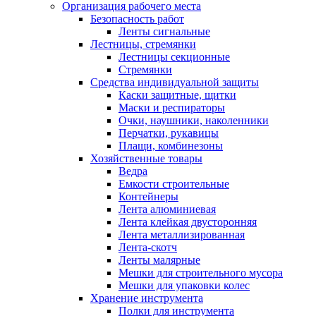
Организация рабочего места
Безопасность работ
Ленты сигнальные
Лестницы, стремянки
Лестницы секционные
Стремянки
Средства индивидуальной защиты
Каски защитные, щитки
Маски и респираторы
Очки, наушники, наколенники
Перчатки, рукавицы
Плащи, комбинезоны
Хозяйственные товары
Ведра
Емкости строительные
Контейнеры
Лента алюминиевая
Лента клейкая двусторонняя
Лента металлизированная
Лента-скотч
Ленты малярные
Мешки для строительного мусора
Мешки для упаковки колес
Хранение инструмента
Полки для инструмента