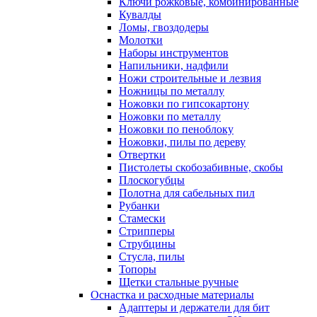
Ключи рожковые, комбинированные
Кувалды
Ломы, гвоздодеры
Молотки
Наборы инструментов
Напильники, надфили
Ножи строительные и лезвия
Ножницы по металлу
Ножовки по гипсокартону
Ножовки по металлу
Ножовки по пеноблоку
Ножовки, пилы по дереву
Отвертки
Пистолеты скобозабивные, скобы
Плоскогубцы
Полотна для сабельных пил
Рубанки
Стамески
Стрипперы
Струбцины
Стусла, пилы
Топоры
Щетки стальные ручные
Оснастка и расходные материалы
Адаптеры и держатели для бит