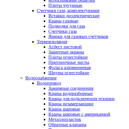
Колосниковые решетки
Плиты чугунные
Счетчики газа, комплектующие
Вставки диэлектрические
Краны газовые
Подводки для газа
Счетчики газа
Ящики для газовых счетчиков
Термоизоляция
Асбест листовой
Защитные экраны
Плиты огнестойкие
Притопочные листы
Фольга алюминиевая
Шнуры огнестойкие
Водоснабжение
Водопровод
Зажимные соединения
Краны водоразборные
Краны для подключения техники
Краны незамерзающие
Краны шаровые
Краны шаровые с американкой
Металлопластик
Обратные клапаны