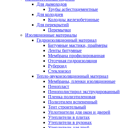
Для дымоходов
Трубы асбестоцементные
Для колодцев
Колодцы железобетонные
Для перекрытий
Перемычки
Изоляционные материалы
Гидроизоляционный материал
Битумные мастики, праймеры
Ленты битумные
Мембрана профилированная
Отсечная гидроизоляция
Рубероид
Стеклоизол
Тепло-звукоизоляционный материал
Мембраны, пленки изоляционные
Пенопласт
Пенополистирол экструдированный
Пленка полиэтиленовая
Полиэтилен вспененный
Тент строительный
Уплотнители для окон и дверей
Утеплители в плитах
Утеплители в рулонах
Утеплители для труб