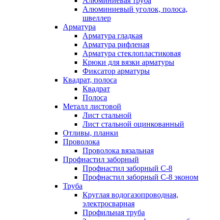
Алюминиевая труба
Алюминиевый уголок, полоса,
швеллер
Арматура
Арматура гладкая
Арматура рифленая
Арматура стеклопластиковая
Крюки для вязки арматуры
Фиксатор арматуры
Квадрат, полоса
Квадрат
Полоса
Металл листовой
Лист стальной
Лист стальной оцинкованный
Отливы, планки
Проволока
Проволока вязальная
Профнастил заборный
Профнастил заборный С-8
Профнастил заборный С-8 эконом
Труба
Круглая водогазопроводная,
электросварная
Профильная труба