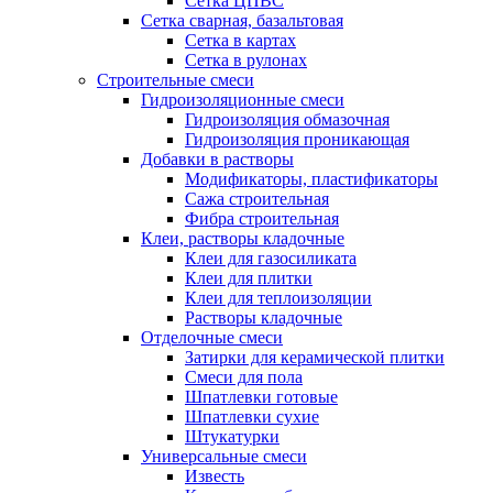
Сетка ЦПВС
Сетка сварная, базальтовая
Сетка в картах
Сетка в рулонах
Строительные смеси
Гидроизоляционные смеси
Гидроизоляция обмазочная
Гидроизоляция проникающая
Добавки в растворы
Модификаторы, пластификаторы
Сажа строительная
Фибра строительная
Клеи, растворы кладочные
Клеи для газосиликата
Клеи для плитки
Клеи для теплоизоляции
Растворы кладочные
Отделочные смеси
Затирки для керамической плитки
Смеси для пола
Шпатлевки готовые
Шпатлевки сухие
Штукатурки
Универсальные смеси
Известь