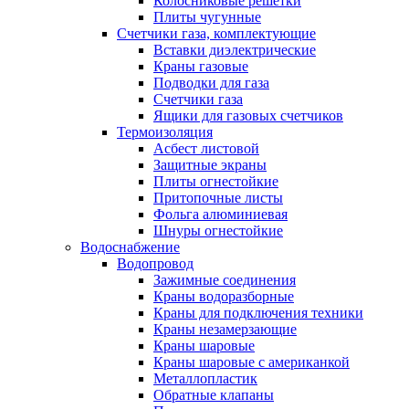
Колосниковые решетки
Плиты чугунные
Счетчики газа, комплектующие
Вставки диэлектрические
Краны газовые
Подводки для газа
Счетчики газа
Ящики для газовых счетчиков
Термоизоляция
Асбест листовой
Защитные экраны
Плиты огнестойкие
Притопочные листы
Фольга алюминиевая
Шнуры огнестойкие
Водоснабжение
Водопровод
Зажимные соединения
Краны водоразборные
Краны для подключения техники
Краны незамерзающие
Краны шаровые
Краны шаровые с американкой
Металлопластик
Обратные клапаны