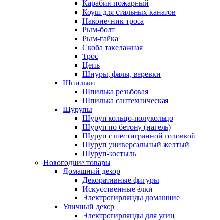
Карабин пожарный
Коуш для стальных канатов
Наконечник троса
Рым-болт
Рым-гайка
Скоба такелажная
Трос
Цепь
Шнуры, фалы, веревки
Шпильки
Шпилька резьбовая
Шпилька сантехническая
Шурупы
Шуруп кольцо-полукольцо
Шуруп по бетону (нагель)
Шуруп с шестигранной головкой
Шуруп универсальный желтый
Шуруп-костыль
Новогодние товары
Домашний декор
Декоративные фигуры
Искусственные ёлки
Электрогирлянды домашние
Уличный декор
Электрогирлянды для улиц