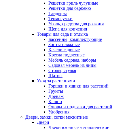
Решетки гриль чугунные
Решетки для барбекю
Тандыры
Термосумки
Уголь, средства для розжига
Щепа для копчения
Товары для сада и отдыха
Бассейны, комплектующие
Зонты пляжные
Качели садовые
Кресла подвесные
Мебель садовая, наборы
Садовая мебель из липы
Столы, стулья
Шатры
Уход за растениями
Горшки и ящики для растений
Грунты
Дренаж
Кашпо
Опоры и подвязки для растений
Удобрения
Двери, замки, сетки москитные
Двери
Двери входные металлические