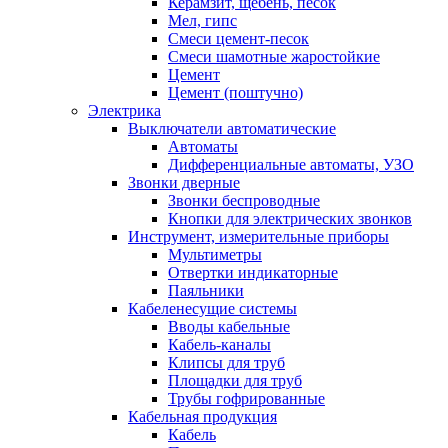
Керамзит, щебень, песок
Мел, гипс
Смеси цемент-песок
Смеси шамотные жаростойкие
Цемент
Цемент (поштучно)
Электрика
Выключатели автоматические
Автоматы
Дифференциальные автоматы, УЗО
Звонки дверные
Звонки беспроводные
Кнопки для электрических звонков
Инструмент, измерительные приборы
Мультиметры
Отвертки индикаторные
Паяльники
Кабеленесущие системы
Вводы кабельные
Кабель-каналы
Клипсы для труб
Площадки для труб
Трубы гофрированные
Кабельная продукция
Кабель