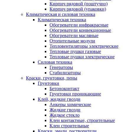
Кирпич рядовой (поштучно)
Кирпич рядовой (упаковки)
Климатическая и силовая техника
Климатическая техника
Обогреватели инфракрасные
Обогреватели конвекционные
Обогреватели масляные
Отопительные модули
Тепловентиляторы электрические
Тепловые пушки газовые
Тепловые пушки электрические
Силовая техника
Генераторы
Стабилизаторы
Краски, грунтовки, пены
Грунтовки
Бетоноконтакт
Грунтовки проникающие
Клей, жидкие гвозди
Анкеры химические
Жидкие гвозди
Жидкое стекло
Клеи контактные, строительные
Клеи строительные
Краски, эмали, растворители