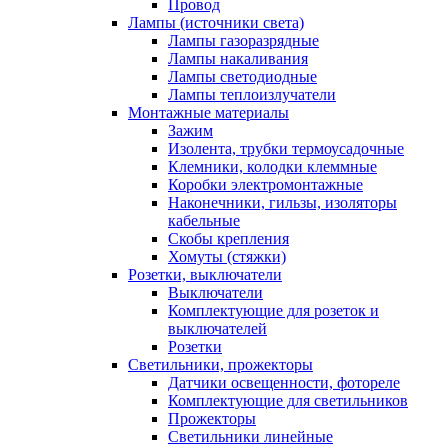
Провод
Лампы (источники света)
Лампы газоразрядные
Лампы накаливания
Лампы светодиодные
Лампы теплоизлучатели
Монтажные материалы
Зажим
Изолента, трубки термоусадочные
Клемники, колодки клеммные
Коробки электромонтажные
Наконечники, гильзы, изоляторы
кабельные
Скобы крепления
Хомуты (стяжки)
Розетки, выключатели
Выключатели
Комплектующие для розеток и
выключателей
Розетки
Светильники, прожекторы
Датчики освещенности, фотореле
Комплектующие для светильников
Прожекторы
Светильники линейные