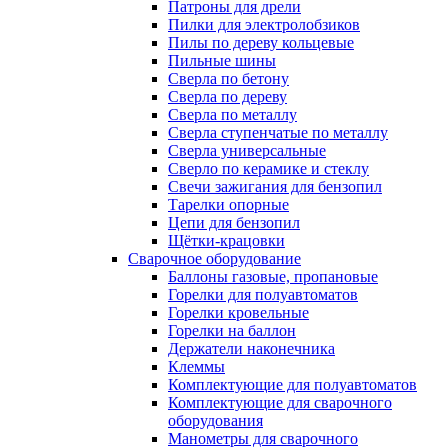
Патроны для дрели
Пилки для электролобзиков
Пилы по дереву кольцевые
Пильные шины
Сверла по бетону
Сверла по дереву
Сверла по металлу
Сверла ступенчатые по металлу
Сверла универсальные
Сверло по керамике и стеклу
Свечи зажигания для бензопил
Тарелки опорные
Цепи для бензопил
Щётки-крацовки
Сварочное оборудование
Баллоны газовые, пропановые
Горелки для полуавтоматов
Горелки кровельные
Горелки на баллон
Держатели наконечника
Клеммы
Комплектующие для полуавтоматов
Комплектующие для сварочного
оборудования
Манометры для сварочного