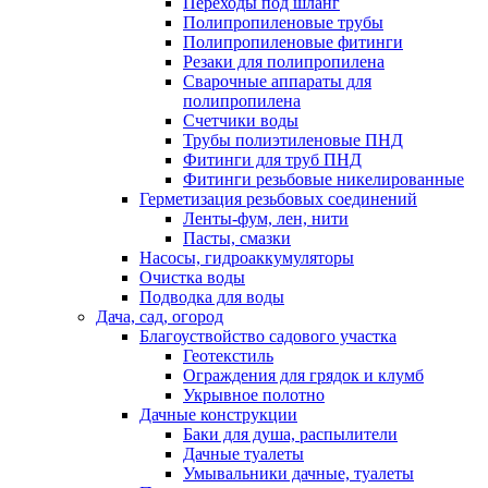
Переходы под шланг
Полипропиленовые трубы
Полипропиленовые фитинги
Резаки для полипропилена
Сварочные аппараты для
полипропилена
Счетчики воды
Трубы полиэтиленовые ПНД
Фитинги для труб ПНД
Фитинги резьбовые никелированные
Герметизация резьбовых соединений
Ленты-фум, лен, нити
Пасты, смазки
Насосы, гидроаккумуляторы
Очистка воды
Подводка для воды
Дача, сад, огород
Благоуствойство садового участка
Геотекстиль
Ограждения для грядок и клумб
Укрывное полотно
Дачные конструкции
Баки для душа, распылители
Дачные туалеты
Умывальники дачные, туалеты