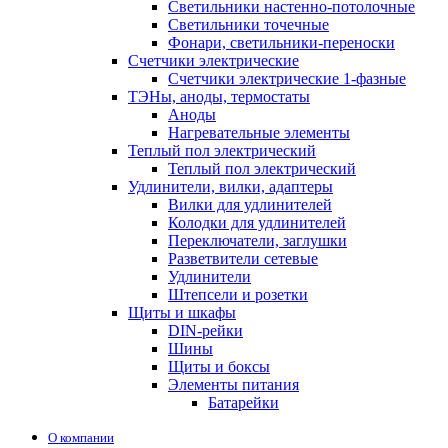
Светильники настенно-потолочные
Светильники точечные
Фонари, светильники-переноски
Счетчики электрические
Счетчики электрические 1-фазные
ТЭНы, аноды, термостаты
Аноды
Нагревательные элементы
Теплый пол электрический
Теплый пол электрический
Удлинители, вилки, адаптеры
Вилки для удлинителей
Колодки для удлинителей
Переключатели, заглушки
Разветвители сетевые
Удлинители
Штепсели и розетки
Щиты и шкафы
DIN-рейки
Шины
Щиты и боксы
Элементы питания
Батарейки
О компании