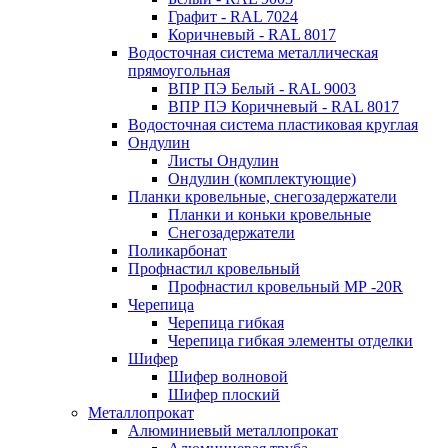
Графит - RAL 7024
Коричневый - RAL 8017
Водосточная система металлическая
прямоугольная
ВПР ПЭ Белый - RAL 9003
ВПР ПЭ Коричневый - RAL 8017
Водосточная система пластиковая круглая
Ондулин
Листы Ондулин
Ондулин (комплектующие)
Планки кровельные, снегозадержатели
Планки и коньки кровельные
Снегозадержатели
Поликарбонат
Профнастил кровельный
Профнастил кровельный МР -20R
Черепица
Черепица гибкая
Черепица гибкая элементы отделки
Шифер
Шифер волновой
Шифер плоский
Металлопрокат
Алюминиевый металлопрокат