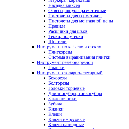
Маркеры, карандаши
Насадка-миксер
Отвесы, шнуры разметочные
Пистолеты для герметиков
Пистолеты для монтажной пены
Правила
Расшивки для швов
Терки, полутерки
Шпатели
Инструмент по кафелю и стеклу
Плиткорезы
Система выравнивания плитки
Инструмент резьбонарезной
Плашки
Инструмент столярно-слесарный
Бокорезы
Болторезы
Головки торцевые
Длинногубцы, тонкогубцы
Заклепочники
Зубила
Киянки
Клещи
Ключи имбусовые
Ключи разводные