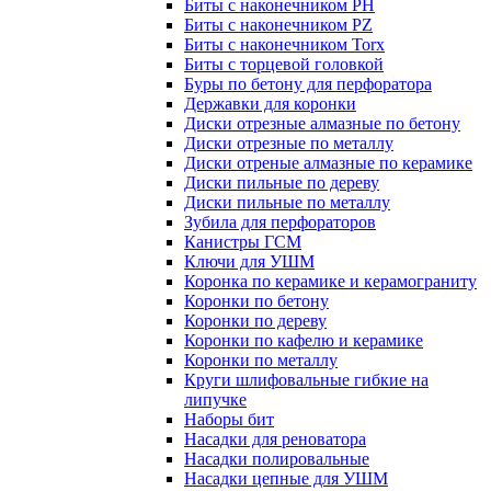
Биты с наконечником PH
Биты с наконечником PZ
Биты с наконечником Torx
Биты с торцевой головкой
Буры по бетону для перфоратора
Державки для коронки
Диски отрезные алмазные по бетону
Диски отрезные по металлу
Диски отреные алмазные по керамике
Диски пильные по дереву
Диски пильные по металлу
Зубила для перфораторов
Канистры ГСМ
Ключи для УШМ
Коронка по керамике и керамограниту
Коронки по бетону
Коронки по дереву
Коронки по кафелю и керамике
Коронки по металлу
Круги шлифовальные гибкие на
липучке
Наборы бит
Насадки для реноватора
Насадки полировальные
Насадки цепные для УШМ