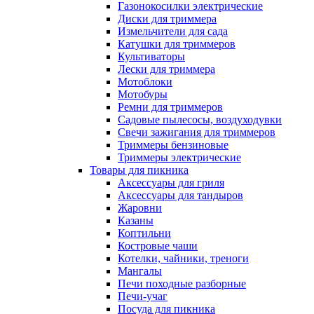
Газонокосилки электрические
Диски для триммера
Измельчители для сада
Катушки для триммеров
Культиваторы
Лески для триммера
Мотоблоки
Мотобуры
Ремни для триммеров
Садовые пылесосы, воздуходувки
Свечи зажигания для триммеров
Триммеры бензиновые
Триммеры электрические
Товары для пикника
Аксессуары для гриля
Аксессуары для тандыров
Жаровни
Казаны
Коптильни
Костровые чаши
Котелки, чайники, треноги
Мангалы
Печи походные разборные
Печи-учаг
Посуда для пикника