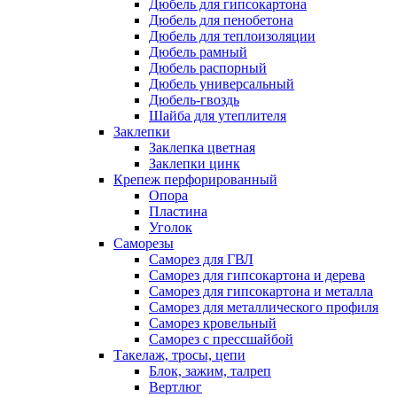
Дюбель для гипсокартона
Дюбель для пенобетона
Дюбель для теплоизоляции
Дюбель рамный
Дюбель распорный
Дюбель универсальный
Дюбель-гвоздь
Шайба для утеплителя
Заклепки
Заклепка цветная
Заклепки цинк
Крепеж перфорированный
Опора
Пластина
Уголок
Саморезы
Саморез для ГВЛ
Саморез для гипсокартона и дерева
Саморез для гипсокартона и металла
Саморез для металлического профиля
Саморез кровельный
Саморез с прессшайбой
Такелаж, тросы, цепи
Блок, зажим, талреп
Вертлюг