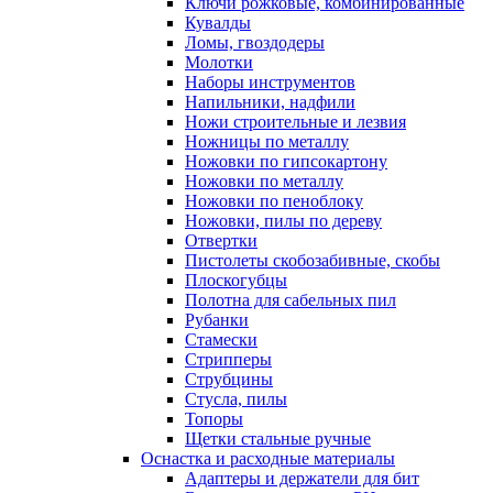
Ключи рожковые, комбинированные
Кувалды
Ломы, гвоздодеры
Молотки
Наборы инструментов
Напильники, надфили
Ножи строительные и лезвия
Ножницы по металлу
Ножовки по гипсокартону
Ножовки по металлу
Ножовки по пеноблоку
Ножовки, пилы по дереву
Отвертки
Пистолеты скобозабивные, скобы
Плоскогубцы
Полотна для сабельных пил
Рубанки
Стамески
Стрипперы
Струбцины
Стусла, пилы
Топоры
Щетки стальные ручные
Оснастка и расходные материалы
Адаптеры и держатели для бит