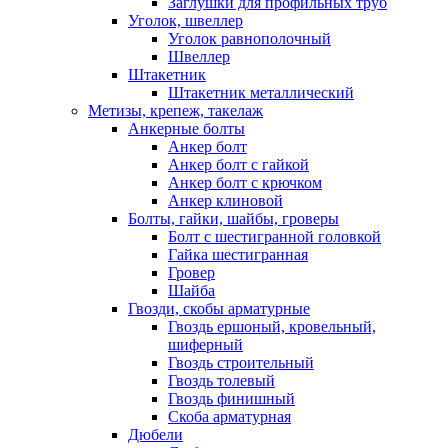
Заглушки для профильных труб
Уголок, швеллер
Уголок равнополочный
Швеллер
Штакетник
Штакетник металлический
Метизы, крепеж, такелаж
Анкерные болты
Анкер болт
Анкер болт с гайкой
Анкер болт с крючком
Анкер клиновой
Болты, гайки, шайбы, гроверы
Болт c шестигранной головкой
Гайка шестигранная
Гровер
Шайба
Гвозди, скобы арматурные
Гвоздь ершоный, кровельный,
шиферный
Гвоздь строительный
Гвоздь толевый
Гвоздь финишный
Скоба арматурная
Дюбели