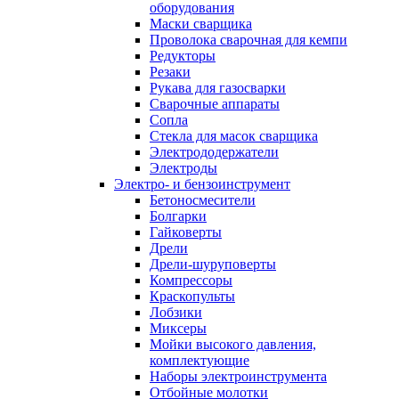
оборудования
Маски сварщика
Проволока сварочная для кемпи
Редукторы
Резаки
Рукава для газосварки
Сварочные аппараты
Сопла
Стекла для масок сварщика
Электрододержатели
Электроды
Электро- и бензоинструмент
Бетоносмесители
Болгарки
Гайковерты
Дрели
Дрели-шуруповерты
Компрессоры
Краскопульты
Лобзики
Миксеры
Мойки высокого давления,
комплектующие
Наборы электроинструмента
Отбойные молотки