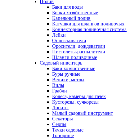
Полив
Баки для воды
Бочки хозяйственные
Капельный полив
Катушки для шлангов поливочых
Коннекторная поливочная система
Лейки
Опрыскиватели
Оросители, дождеватели
Пистолеты-распылители
Шланги поливочные
Садовый инвентарь
Баки хозяйственные
Буры ручные
Веники, метлы
Вилы
Грабли
Колеса, камеры для тачек
Кусторезы, сучкорезы
Лопаты
Малый садовый инструмент
Секаторы
Серпы
Тачки садовые
Топорище