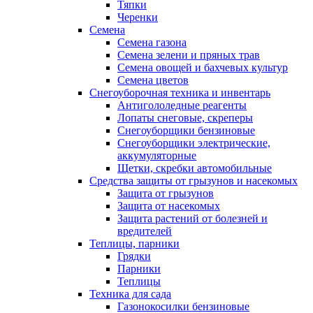
Тяпки
Черенки
Семена
Семена газона
Семена зелени и пряных трав
Семена овощей и бахчевых культур
Семена цветов
Снегоуборочная техника и инвентарь
Антигололедные реагенты
Лопаты снеговые, скреперы
Снегоуборщики бензиновые
Снегоуборщики электрические,
аккумуляторные
Щетки, скребки автомобильные
Средства защиты от грызунов и насекомых
Защита от грызунов
Защита от насекомых
Защита растений от болезней и
вредителей
Теплицы, парники
Грядки
Парники
Теплицы
Техника для сада
Газонокосилки бензиновые