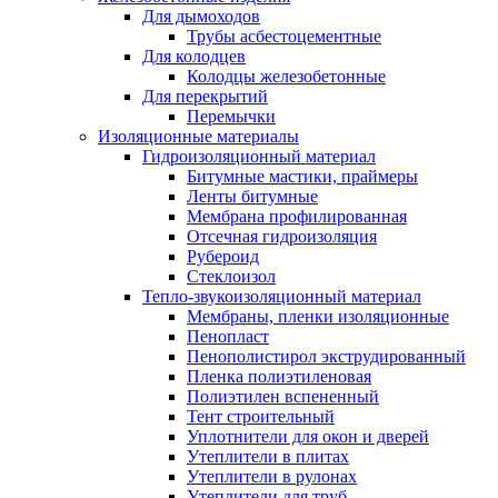
Для дымоходов
Трубы асбестоцементные
Для колодцев
Колодцы железобетонные
Для перекрытий
Перемычки
Изоляционные материалы
Гидроизоляционный материал
Битумные мастики, праймеры
Ленты битумные
Мембрана профилированная
Отсечная гидроизоляция
Рубероид
Стеклоизол
Тепло-звукоизоляционный материал
Мембраны, пленки изоляционные
Пенопласт
Пенополистирол экструдированный
Пленка полиэтиленовая
Полиэтилен вспененный
Тент строительный
Уплотнители для окон и дверей
Утеплители в плитах
Утеплители в рулонах
Утеплители для труб