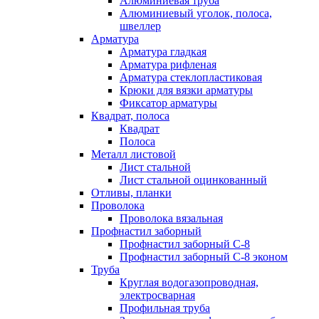
Алюминиевая труба
Алюминиевый уголок, полоса,
швеллер
Арматура
Арматура гладкая
Арматура рифленая
Арматура стеклопластиковая
Крюки для вязки арматуры
Фиксатор арматуры
Квадрат, полоса
Квадрат
Полоса
Металл листовой
Лист стальной
Лист стальной оцинкованный
Отливы, планки
Проволока
Проволока вязальная
Профнастил заборный
Профнастил заборный С-8
Профнастил заборный С-8 эконом
Труба
Круглая водогазопроводная,
электросварная
Профильная труба