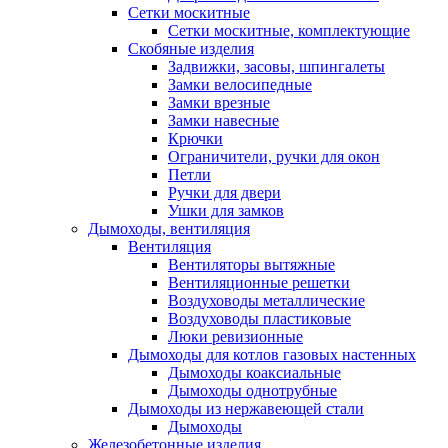
Сетки москитные
Сетки москитные, комплектующие
Скобяные изделия
Задвижки, засовы, шпингалеты
Замки велосипедные
Замки врезные
Замки навесные
Крючки
Ограничители, ручки для окон
Петли
Ручки для двери
Ушки для замков
Дымоходы, вентиляция
Вентиляция
Вентиляторы вытяжные
Вентиляционные решетки
Воздуховоды металлические
Воздуховоды пластиковые
Люки ревизионные
Дымоходы для котлов газовых настенных
Дымоходы коаксиальные
Дымоходы однотрубные
Дымоходы из нержавеющей стали
Дымоходы
Железобетонные изделия