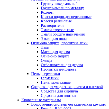
Грунт универсальный
Грунты-эмали по металлу
Колеры
Краски водно-дисперсионные
Краски резиновые
Растворители
Эмали аэрозольные
Эмали общего назначения
Эмаль для пола
Огне-био защита, пропитки, лаки
Лаки
Масла для дерева
Огне-био защита
Олифа
Отбеливатели для дерева
Пропитки для дерева
Пены, герметики
Герметики
Пены монтажные
Средства для ухода за кирпичем и плиткой
Средства для кирпича
Средства для плитки
Кровельные материалы
Водосточная система металлическая круглая
Белый - RAL 9003