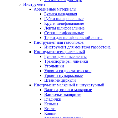
Инструмент
Абразивные материалы
Бумага наждачная
Губки шлифовальные
Круги шлифовальные
Ленты шлифовальные
Сетки шлифовальные
Терки для шлифовальной ленты
Инструмент для газоблоков
Инструмент для монтажа газобетона
Инструмент измерительный
Рулетки, мерные ленты
Транспортиры, линейки
Угольники
Уровни гидростатические
Уровни пузырьковые
Штангенциркули
Инструмент малярный и штукатурный
Валики, ролики малярные
Ванночки малярные
Гладилки
Кельмы
Кисти
Ковши