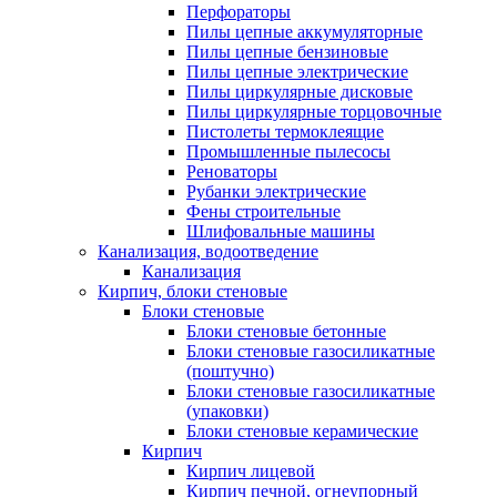
Перфораторы
Пилы цепные аккумуляторные
Пилы цепные бензиновые
Пилы цепные электрические
Пилы циркулярные дисковые
Пилы циркулярные торцовочные
Пистолеты термоклеящие
Промышленные пылесосы
Реноваторы
Рубанки электрические
Фены строительные
Шлифовальные машины
Канализация, водоотведение
Канализация
Кирпич, блоки стеновые
Блоки стеновые
Блоки стеновые бетонные
Блоки стеновые газосиликатные
(поштучно)
Блоки стеновые газосиликатные
(упаковки)
Блоки стеновые керамические
Кирпич
Кирпич лицевой
Кирпич печной, огнеупорный