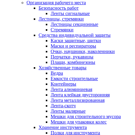
Организация рабочего места
Безопасность работ
Ленты сигнальные
Лестницы, стремянки
Лестницы секционные
Стремянки
Средства индивидуальной защиты
Каски защитные, щитки
Маски и респираторы
Очки, наушники, наколенники
Перчатки, рукавицы
Плащи, комбинезоны
Хозяйственные товары
Ведра
Емкости строительные
Контейнеры
Лента алюминиевая
Лента клейкая двусторонняя
Лента металлизированная
Лента-скотч
Ленты малярные
Мешки для строительного мусора
Мешки для упаковки колес
Хранение инструмента
Полки для инструмента