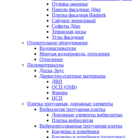
Отливы оконные
Панели фасадные Дёке
Плитка фасадная Hauberk
Сайдинг виниловый
Софиты Дёке
Террасная доска
Углы фасадные
Отопительное оборудование
Водонагреватели
Монтаж водопровода, отопления
Отопление
Пиломатериаллы
Доска, брус
Древестно-плитные материалы
ДВП
ОСП (OSB)
Фанера
ЦСП
Плитка тротуарная, дорожные элементы
Вибролитая тротуарная плитка
Дорожные элементы вибролитые
Плитка вибролитая
Вибропрессованная тротуарная плитка
Бордюры и поребрики
Бордюры и поребрики (поштучно)